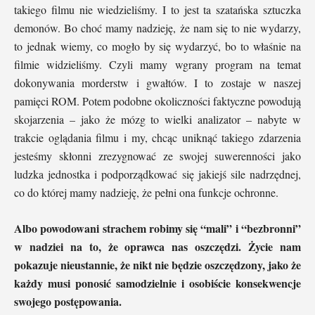
takiego filmu nie wiedzieliśmy. I to jest ta szatańska sztuczka
demonów. Bo choć mamy nadzieję, że nam się to nie wydarzy,
to jednak wiemy, co mogło by się wydarzyć, bo to właśnie na
filmie widzieliśmy. Czyli mamy wgrany program na temat
dokonywania morderstw i gwałtów. I to zostaje w naszej
pamięci ROM. Potem podobne okoliczności faktyczne powodują
skojarzenia – jako że mózg to wielki analizator – nabyte w
trakcie oglądania filmu i my, chcąc uniknąć takiego zdarzenia
jesteśmy skłonni zrezygnować ze swojej suwerenności jako
ludzka jednostka i podporządkować się jakiejś sile nadrzędnej,
co do której mamy nadzieję, że pełni ona funkcje ochronne.
Albo powodowani strachem robimy się “mali” i “bezbronni”
w nadziei na to, że oprawca nas oszczędzi. Życie nam
pokazuje nieustannie, że nikt nie będzie oszczędzony, jako że
każdy musi ponosić samodzielnie i osobiście konsekwencje
swojego postępowania.