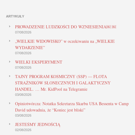
ARTYKUŁY
PROWADZENIE LUDZKOŚCI DO WZNIESIENIA￼ ￼
07/08/2026
„WIELKIE WIDOWISKO” w oczekiwaniu na „WIELKIE
WYDARZENIE”
07/08/2026
WIELKI EKSPERYMENT
07/08/2026
TAJNY PROGRAM KOSMICZNY (SSP) — FLOTA
STRAŻNIKÓW SŁONECZNYCH I GALAKTYCZNY
HANDEL. … Mr. KidPool na Telegramie
03/08/2026
Opiniotwórcza: Notatka Sekretarza Skarbu USA Bessenta w Camp
David udowadnia, że “Koniec jest bliski”
03/08/2026
JESTEŚMY JEDNOŚCIĄ
02/08/2026