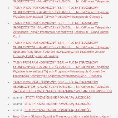
SŁONECZNYCH I GALAKTYCZNY HANDEL. … Mr. KidPool na Telegramie
TAJNY PROGRAM KOSMICZNY (SSP) — FLOTA STRAŻNIKÓW
SŁONECZNYCH I GALAKTYCZNY HANDEL. … Mr. KidPool na Telegramie
-
Wyjaśnienia Aktualizacji Tajnych Programów Kosmicznych, Odcinek 2
TAJNY PROGRAM KOSMICZNY (SSP) — FLOTA STRAŻNIKÓW
SŁONECZNYCH I GALAKTYCZNY HANDEL. … Mr. KidPool na Telegramie
-
Aktualizacje Tajnych Programów Kosmicznych, Odcinek 8 – Grupa Oriona,
Cz. 1
TAJNY PROGRAM KOSMICZNY (SSP) — FLOTA STRAŻNIKÓW
SŁONECZNYCH I GALAKTYCZNY HANDEL. … Mr. KidPool na Telegramie
-
Spotkanie Rady Super-Federacji Intergalaktycznej i Strażników Lokalnej
Gromady Galaktycznej 20 galaktyk
TAJNY PROGRAM KOSMICZNY (SSP) — FLOTA STRAŻNIKÓW
SŁONECZNYCH I GALAKTYCZNY HANDEL. … Mr. KidPool na Telegramie
-
Wyjaśnienia Aktualizacji Tajnych Programów Kosmicznych, Odcinek 6 –
Proklamacja Kosmicznych Sądów na zgromadzeniu MKK – Recenzja
TAJNY PROGRAM KOSMICZNY (SSP) — FLOTA STRAŻNIKÓW
SŁONECZNYCH I GALAKTYCZNY HANDEL. … Mr. KidPool na Telegramie
-
ZAŁOŻYCIELE SŁONECZNEGO STRAŻNIKA Z WILLIAMEM TOMPKINSEM
adamd
-
ISTOTY POZAZIEMSKIE POMAGAJĄ LUDZKOŚCI
adamd
-
ISTOTY POZAZIEMSKIE POMAGAJĄ LUDZKOŚCI
adamd
-
ISTOTY POZAZIEMSKIE POMAGAJĄ LUDZKOŚCI
best
-
Ukryty Globalny Syndykat Przestępczy, który rządzi światem: Klany i