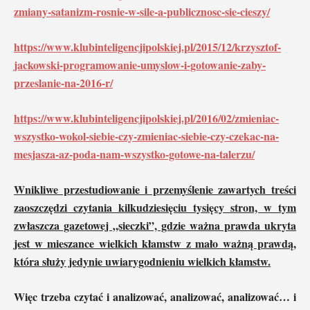
zmiany-satanizm-rosnie-w-sile-a-publicznosc-sie-cieszy/
https://www.klubinteligencjipolskiej.pl/2015/12/krzysztof-
jackowski-programowanie-umyslow-i-gotowanie-zaby-
przeslanie-na-2016-r/
https://www.klubinteligencjipolskiej.pl/2016/02/zmieniac-
wszystko-wokol-siebie-czy-zmieniac-siebie-czy-czekac-na-
mesjasza-az-poda-nam-wszystko-gotowe-na-talerzu/
Wnikliwe przestudiowanie i przemyślenie zawartych treści
zaoszczędzi czytania kilkudziesięciu tysięcy stron, w tym
zwłaszcza gazetowej „sieczki”, gdzie ważna prawda ukryta
jest w mieszance wielkich kłamstw z mało ważną prawdą,
która służy jedynie uwiarygodnieniu wielkich kłamstw.
Więc trzeba czytać i analizować, analizować, analizować… i