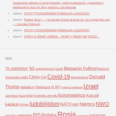
powiązania rodzinne Czarnej Szlachty, rodzin królewskich, żydowskich i
bankierskich oraz ich sfery nadzoru i zarządzania
adamd
-
ISTOTY POZAZIEMSKIE POMAGAJĄ LUDZKOŚCI
adamd
-
Pamięć duszy — “po drugiej stronie okazuje się, że to była tylko gra”
— Jarosław Dobrucki
adamd
-
ISTOTY POZAZIEMSKIE POMAGAJĄ LUDZKOŚCI
adamd
-
STARY IV ŚWIAT UMIERA… NOWY V ŚWIAT SIĘ RODZI…
TAGI
5G
Benjamin Fulford
"PLANDEMIA"
antypolonizm
banki
Białoruś
Covid-19
Donald
Chiny
CIA
chazarska mafia
depopulacja
Izrael
Trump
globalizm
Holokaust
III RP
II wojna światowa
koronawirus
Kościół
kontrola umysłu
Jarosław Kaczyński
ludobójstwo
NWO
Niemcy
NATO
katolicki
lichwa
NBP
Rosja
PiS
Polska
syjonizm
pieniądz
pedofilia
satanizm