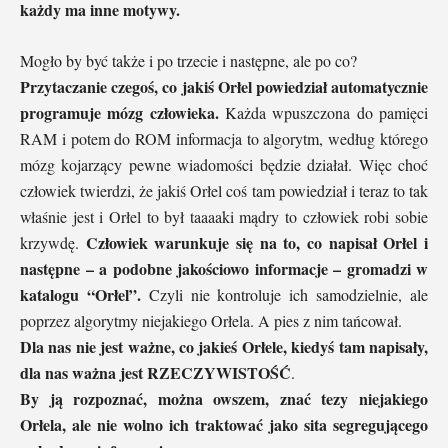
każdy ma inne motywy.
Mogło by być także i po trzecie i następne, ale po co?
Przytaczanie czegoś, co jakiś Orłel powiedział automatycznie
programuje mózg człowieka.
Każda wpuszczona do pamięci
RAM i potem do ROM informacja to algorytm, według którego
mózg kojarzący pewne wiadomości będzie działał. Więc choć
człowiek twierdzi, że jakiś Orłel coś tam powiedział i teraz to tak
właśnie jest i Orłel to był taaaaki mądry to człowiek robi sobie
Człowiek warunkuje się na to, co napisał Orłel i
krzywdę.
następne – a podobne jakościowo informacje – gromadzi w
katalogu “Orłel”.
Czyli nie kontroluje ich samodzielnie, ale
poprzez algorytmy niejakiego Orłela. A pies z nim tańcował.
Dla nas nie jest ważne, co jakieś Orłele, kiedyś tam napisały,
dla nas ważna jest RZECZYWISTOŚĆ
.
By ją rozpoznać, można owszem, znać tezy niejakiego
Orłela, ale nie wolno ich traktować jako sita segregującego