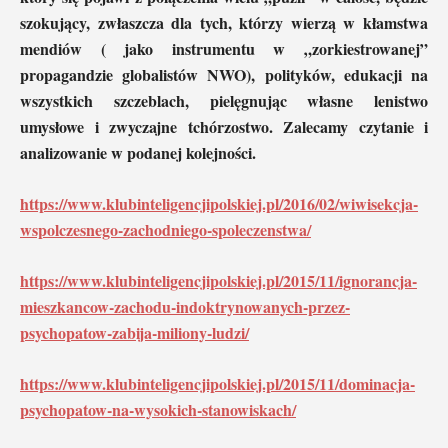
szokujący, zwłaszcza dla tych, którzy wierzą w kłamstwa
mendiów ( jako instrumentu w „zorkiestrowanej”
propagandzie globalistów NWO), polityków, edukacji na
wszystkich szczeblach, pielęgnując własne lenistwo
umysłowe i zwyczajne tchórzostwo. Zalecamy czytanie i
analizowanie w podanej kolejności.
https://www.klubinteligencjipolskiej.pl/2016/02/wiwisekcja-
wspolczesnego-zachodniego-spoleczenstwa/
https://www.klubinteligencjipolskiej.pl/2015/11/ignorancja-
mieszkancow-zachodu-indoktrynowanych-przez-
psychopatow-zabija-miliony-ludzi/
https://www.klubinteligencjipolskiej.pl/2015/11/dominacja-
psychopatow-na-wysokich-stanowiskach/