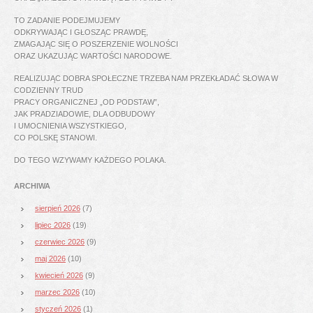
TO ZADANIE PODEJMUJEMY
ODKRYWAJĄC I GŁOSZĄC PRAWDĘ,
ZMAGAJĄC SIĘ O POSZERZENIE WOLNOŚCI
ORAZ UKAZUJĄC WARTOŚCI NARODOWE.
REALIZUJĄC DOBRA SPOŁECZNE TRZEBA NAM PRZEKŁADAĆ SŁOWA W
CODZIENNY TRUD
PRACY ORGANICZNEJ „OD PODSTAW”,
JAK PRADZIADOWIE, DLA ODBUDOWY
I UMOCNIENIA WSZYSTKIEGO,
CO POLSKĘ STANOWI.
DO TEGO WZYWAMY KAŻDEGO POLAKA.
ARCHIWA
sierpień 2026
(7)
lipiec 2026
(19)
czerwiec 2026
(9)
maj 2026
(10)
kwiecień 2026
(9)
marzec 2026
(10)
styczeń 2026
(1)