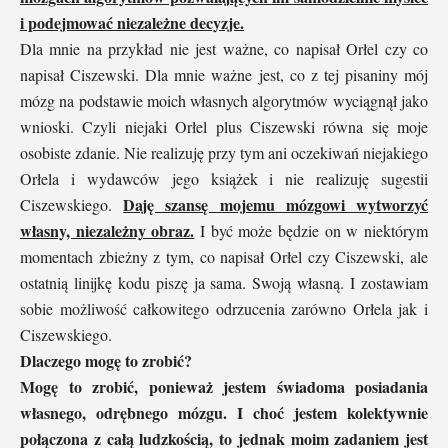
i podejmować niezależne decyzje.
Dla mnie na przykład nie jest ważne, co napisał Orłel czy co
napisał Ciszewski. Dla mnie ważne jest, co z tej pisaniny mój
mózg na podstawie moich własnych algorytmów wyciągnął jako
wnioski. Czyli niejaki Orłel plus Ciszewski równa się moje
osobiste zdanie. Nie realizuję przy tym ani oczekiwań niejakiego
Orłela i wydawców jego książek i nie realizuję sugestii
Daję szansę mojemu mózgowi wytworzyć
Ciszewskiego.
własny, niezależny obraz.
I być może będzie on w niektórym
momentach zbieżny z tym, co napisał Orłel czy Ciszewski, ale
ostatnią linijkę kodu piszę ja sama. Swoją własną. I zostawiam
sobie możliwość całkowitego odrzucenia zarówno Orłela jak i
Ciszewskiego.
Dlaczego mogę to zrobić?
Mogę to zrobić, ponieważ jestem świadoma posiadania
własnego, odrębnego mózgu. I choć jestem kolektywnie
połączona z całą ludzkością, to jednak moim zadaniem jest