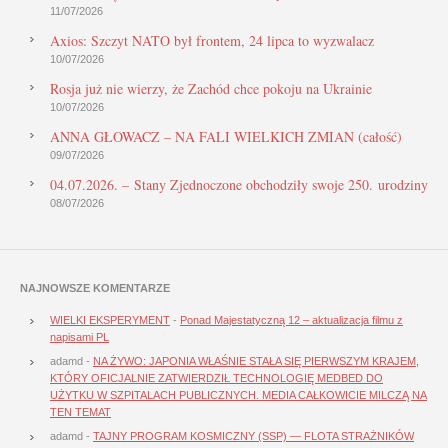
11/07/2026
Axios: Szczyt NATO był frontem, 24 lipca to wyzwalacz
10/07/2026
Rosja już nie wierzy, że Zachód chce pokoju na Ukrainie
10/07/2026
ANNA GŁOWACZ – NA FALI WIELKICH ZMIAN (całość)
09/07/2026
04.07.2026. – Stany Zjednoczone obchodziły swoje 250. urodziny
08/07/2026
NAJNOWSZE KOMENTARZE
WIELKI EKSPERYMENT
-
Ponad Majestatyczną 12 – aktualizacja filmu z
napisami PL
adamd
-
NA ŻYWO: JAPONIA WŁAŚNIE STAŁA SIĘ PIERWSZYM KRAJEM,
KTÓRY OFICJALNIE ZATWIERDZIŁ TECHNOLOGIĘ MEDBED DO
UŻYTKU W SZPITALACH PUBLICZNYCH. MEDIA CAŁKOWICIE MILCZĄ NA
TEN TEMAT
adamd
-
TAJNY PROGRAM KOSMICZNY (SSP) — FLOTA STRAŻNIKÓW