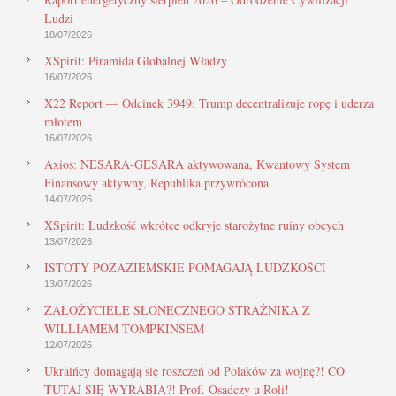
Ludzi
18/07/2026
XSpirit: Piramida Globalnej Władzy
16/07/2026
X22 Report — Odcinek 3949: Trump decentralizuje ropę i uderza
młotem
16/07/2026
Axios: NESARA-GESARA aktywowana, Kwantowy System
Finansowy aktywny, Republika przywrócona
14/07/2026
XSpirit: Ludzkość wkrótce odkryje starożytne ruiny obcych
13/07/2026
ISTOTY POZAZIEMSKIE POMAGAJĄ LUDZKOŚCI
13/07/2026
ZAŁOŻYCIELE SŁONECZNEGO STRAŻNIKA Z
WILLIAMEM TOMPKINSEM
12/07/2026
Ukraińcy domagają się roszczeń od Polaków za wojnę?! CO
TUTAJ SIĘ WYRABIA?! Prof. Osadczy u Roli!