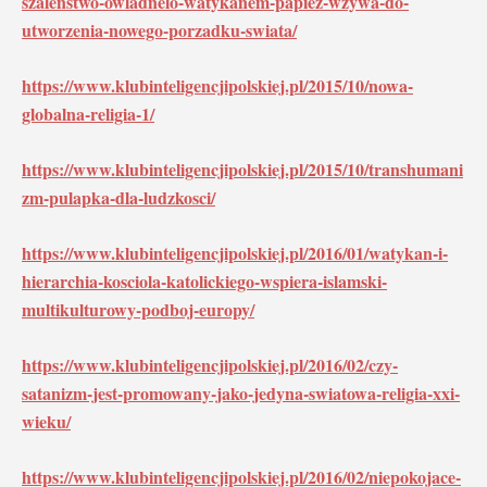
szalenstwo-owladnelo-watykanem-papiez-wzywa-do-
utworzenia-nowego-porzadku-swiata/
https://www.klubinteligencjipolskiej.pl/2015/10/nowa-
globalna-religia-1/
https://www.klubinteligencjipolskiej.pl/2015/10/transhumani
zm-pulapka-dla-ludzkosci/
https://www.klubinteligencjipolskiej.pl/2016/01/watykan-i-
hierarchia-kosciola-katolickiego-wspiera-islamski-
multikulturowy-podboj-europy/
https://www.klubinteligencjipolskiej.pl/2016/02/czy-
satanizm-jest-promowany-jako-jedyna-swiatowa-religia-xxi-
wieku/
https://www.klubinteligencjipolskiej.pl/2016/02/niepokojace-