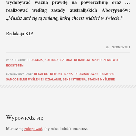
wydobywać ważną prawdę na powierzchnię oraz …
realizować według zasady australijskich Aborygenów:
„Musisz stać się tą zmianą, którą chcesz widzieć w świecie.”
Redakcja KIP
SKOMENTUJ
W KATEGORII:
EDUKACJA, KULTURA, SZTUKA
,
REDAKCJA
,
SPOŁECZEŃSTWO I
EKOSYSTEM
OZNACZONY JAKO:
DEKALOG
,
DEMONY
,
NANA
,
PROGRAMOWANIE UMYSŁU
,
SAMODZIELNE MYŚLENIE I DZIAŁANIE
,
SENS ISTNIENIA
,
STADNE MYŚLENIE
Wypowiedz się
Musisz się
zalogować
, aby móc dodać komentarz.