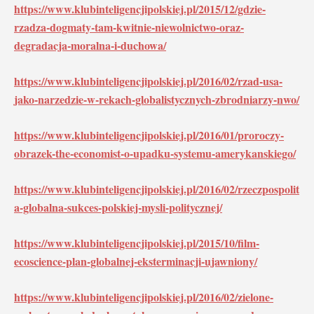
https://www.klubinteligencjipolskiej.pl/2015/12/gdzie-
rzadza-dogmaty-tam-kwitnie-niewolnictwo-oraz-
degradacja-moralna-i-duchowa/
https://www.klubinteligencjipolskiej.pl/2016/02/rzad-usa-
jako-narzedzie-w-rekach-globalistycznych-zbrodniarzy-nwo/
https://www.klubinteligencjipolskiej.pl/2016/01/proroczy-
obrazek-the-economist-o-upadku-systemu-amerykanskiego/
https://www.klubinteligencjipolskiej.pl/2016/02/rzeczpospolit
a-globalna-sukces-polskiej-mysli-politycznej/
https://www.klubinteligencjipolskiej.pl/2015/10/film-
ecoscience-plan-globalnej-eksterminacji-ujawniony/
https://www.klubinteligencjipolskiej.pl/2016/02/zielone-