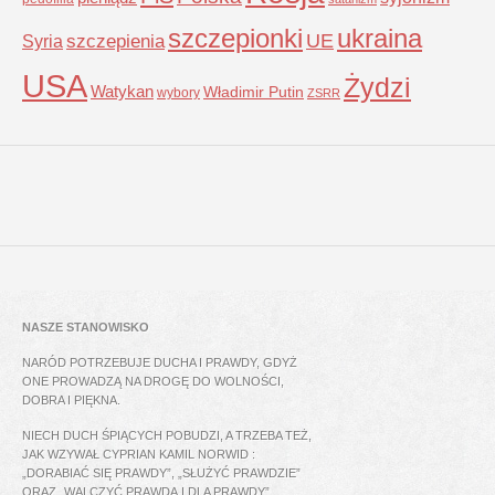
szczepionki
ukraina
UE
Syria
szczepienia
USA
Żydzi
Watykan
Władimir Putin
wybory
ZSRR
NASZE STANOWISKO
NARÓD POTRZEBUJE DUCHA I PRAWDY, GDYŻ
ONE PROWADZĄ NA DROGĘ DO WOLNOŚCI,
DOBRA I PIĘKNA.
NIECH DUCH ŚPIĄCYCH POBUDZI, A TRZEBA TEŻ,
JAK WZYWAŁ CYPRIAN KAMIL NORWID :
„DORABIAĆ SIĘ PRAWDY”, „SŁUŻYĆ PRAWDZIE”
ORAZ „WALCZYĆ PRAWDĄ I DLA PRAWDY”.