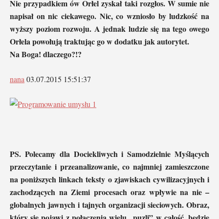
Nie przypadkiem ów Orłel zyskał taki rozgłos. W sumie nie
napisał on nic ciekawego. Nic, co wzniosło by ludzkość na
wyższy poziom rozwoju. A jednak ludzie się na tego owego
Orłela powołują traktując go w dodatku jak autorytet.
Na Boga! dlaczego?!?
nana
03.07.2015 15:51:37
PS. Polecamy dla Dociekliwych i Samodzielnie Myślących
przeczytanie i przeanalizowanie, co najmniej zamieszczone
na poniższych linkach teksty o zjawiskach cywilizacyjnych i
zachodzących na Ziemi procesach oraz wpływie na nie –
globalnych jawnych i tajnych organizacji sieciowych. Obraz,
który się pojawi z połączenia wielu „puzli” w całość, będzie