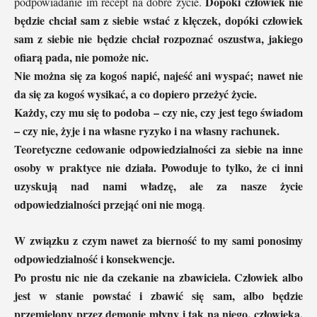
Dopóki człowiek nie
podpowiadanie im recept na dobre życie.
będzie chciał sam z siebie wstać z klęczek, dopóki człowiek
sam z siebie nie będzie chciał rozpoznać oszustwa, jakiego
ofiarą pada, nie pomoże nic.
Nie można się za kogoś napić, najeść ani wyspać; nawet nie
da się za kogoś wysikać, a co dopiero przeżyć życie.
Każdy, czy mu się to podoba – czy nie, czy jest tego świadom
– czy nie, żyje i na własne ryzyko i na własny rachunek.
Teoretyczne cedowanie odpowiedzialności za siebie na inne
osoby w praktyce nie działa.
Powoduje to tylko, że ci inni
uzyskują nad nami władzę, ale za nasze życie
odpowiedzialności przejąć oni nie mogą
.
W związku z czym nawet za bierność to my sami ponosimy
odpowiedzialność i konsekwencje.
Po prostu nic nie da czekanie na zbawiciela. Człowiek albo
jest w stanie powstać i zbawić się sam, albo będzie
przemielony przez demonie młyny i tak na niego, człowieka,