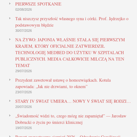
PIERWSZE SPOTKANIE
02/08/2026
Tak niszczysz przyszłość własnego syna i córki. Prof. Jędrzejko o
podstawowym błędzie
30/07/2026
NA ŻYWO: JAPONIA WŁAŚNIE STAŁA SIĘ PIERWSZYM
KRAJEM, KTÓRY OFICJALNIE ZATWIERDZIŁ
TECHNOLOGIĘ MEDBED DO UŻYTKU W SZPITALACH
PUBLICZNYCH. MEDIA CAŁKOWICIE MILCZĄ NA TEN
TEMAT
29/07/2026
Prezydent zawetował ustawę o homozwiązkach. Kotula
zapowiada: „Jak nie drzwiami, to oknem”
23/07/2026
STARY IV ŚWIAT UMIERA… NOWY V ŚWIAT SIĘ RODZI…
20/07/2026
„Świadomość widzi to, czego mózg nie zapamiętał” — Jarosław
Dobrucki o życiu po śmierci klinicznej
19/07/2026
Raport energetyczny sierpień 2026 – Odrodzenie Cywilizacji