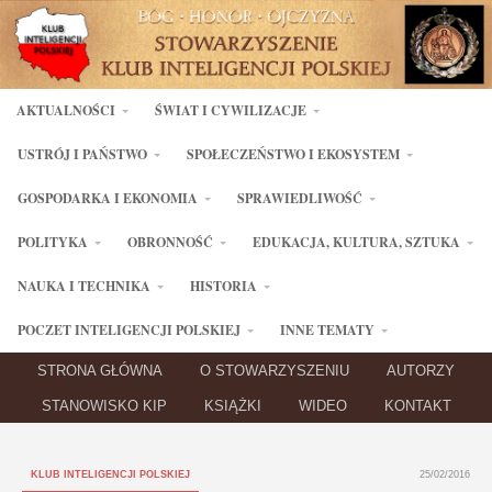
AKTUALNOŚCI
ŚWIAT I CYWILIZACJE
USTRÓJ I PAŃSTWO
SPOŁECZEŃSTWO I EKOSYSTEM
GOSPODARKA I EKONOMIA
SPRAWIEDLIWOŚĆ
POLITYKA
OBRONNOŚĆ
EDUKACJA, KULTURA, SZTUKA
NAUKA I TECHNIKA
HISTORIA
POCZET INTELIGENCJI POLSKIEJ
INNE TEMATY
STRONA GŁÓWNA
O STOWARZYSZENIU
AUTORZY
STANOWISKO KIP
KSIĄŻKI
WIDEO
KONTAKT
KLUB INTELIGENCJI POLSKIEJ
25/02/2016