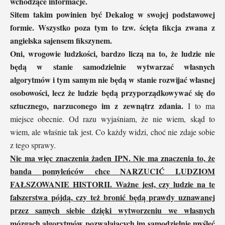
wchodzące informacje.
Sitem takim powinien być Dekalog w swojej podstawowej
formie. Wszystko poza tym to tzw. ścięta fikcja zwana z
angielska sajensem fikszynem.
Oni, wrogowie ludzkości, bardzo liczą na to, że ludzie nie
będą w stanie samodzielnie wytwarzać własnych
algorytmów i tym samym nie będą w stanie rozwijać własnej
osobowości, lecz że ludzie będą przyporządkowywać się do
sztucznego, narzuconego im z zewnątrz zdania.
I to ma
miejsce obecnie. Od razu wyjaśniam, że nie wiem, skąd to
wiem, ale właśnie tak jest. Co każdy widzi, choć nie zdaje sobie
z tego sprawy.
Nie ma więc znaczenia żaden IPN. Nie ma znaczenia to, że
banda pomyleńców chce NARZUCIĆ LUDZIOM
FAŁSZOWANIE HISTORII. Ważne jest, czy ludzie na te
fałszerstwa pójdą, czy też bronić będą prawdy uznawanej
przez samych siebie dzięki wytworzeniu we własnych
mózgach algorytmów pozwalających im samodzielnie myśleć