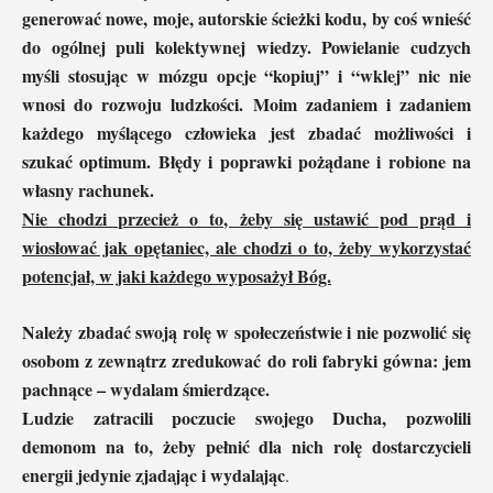
generować nowe, moje, autorskie ścieżki kodu, by coś wnieść
do ogólnej puli kolektywnej wiedzy. Powielanie cudzych
myśli stosując w mózgu opcje “kopiuj” i “wklej” nic nie
wnosi do rozwoju ludzkości. Moim zadaniem i zadaniem
każdego myślącego człowieka jest zbadać możliwości i
szukać optimum. Błędy i poprawki pożądane i robione na
własny rachunek.
Nie chodzi przecież o to, żeby się ustawić pod prąd i
wiosłować jak opętaniec, ale chodzi o to, żeby wykorzystać
potencjał, w jaki każdego wyposażył Bóg.
Należy zbadać swoją rolę w społeczeństwie i nie pozwolić się
osobom z zewnątrz zredukować do roli fabryki gówna: jem
pachnące – wydalam śmierdzące.
Ludzie zatracili poczucie swojego Ducha, pozwolili
demonom na to, żeby pełnić dla nich rolę dostarczycieli
energii jedynie zjadając i wydalając
.