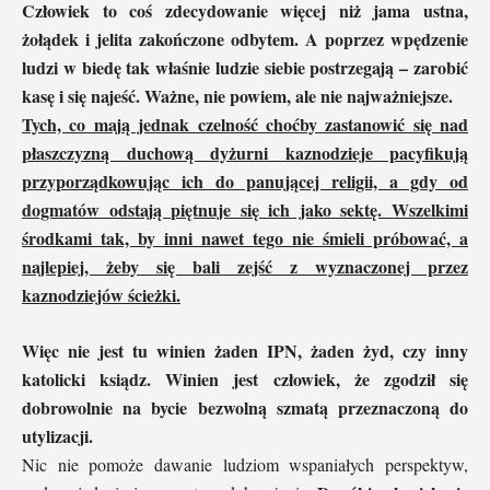
Człowiek to coś zdecydowanie więcej niż jama ustna,
żołądek i jelita zakończone odbytem. A poprzez wpędzenie
ludzi w biedę tak właśnie ludzie siebie postrzegają – zarobić
kasę i się najeść. Ważne, nie powiem, ale nie najważniejsze.
Tych, co mają jednak czelność choćby zastanowić się nad
płaszczyzną duchową dyżurni kaznodzieje pacyfikują
przyporządkowując ich do panującej religii, a gdy od
dogmatów odstają piętnuje się ich jako sektę. Wszelkimi
środkami tak, by inni nawet tego nie śmieli próbować, a
najlepiej, żeby się bali zejść z wyznaczonej przez
kaznodziejów ścieżki.
Więc nie jest tu winien żaden IPN, żaden żyd, czy inny
katolicki ksiądz. Winien jest człowiek, że zgodził się
dobrowolnie na bycie bezwolną szmatą przeznaczoną do
utylizacji.
Nic nie pomoże dawanie ludziom wspaniałych perspektyw,