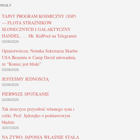
YKUŁY
TAJNY PROGRAM KOSMICZNY (SSP)
— FLOTA STRAŻNIKÓW
SŁONECZNYCH I GALAKTYCZNY
HANDEL. … Mr. KidPool na Telegramie
03/08/2026
Opiniotwórcza: Notatka Sekretarza Skarbu
USA Bessenta w Camp David udowadnia,
że “Koniec jest bliski”
03/08/2026
JESTEŚMY JEDNOŚCIĄ
02/08/2026
PIERWSZE SPOTKANIE
02/08/2026
Tak niszczysz przyszłość własnego syna i
córki. Prof. Jędrzejko o podstawowym
błędzie
30/07/2026
NA ŻYWO: JAPONIA WŁAŚNIE STAŁA