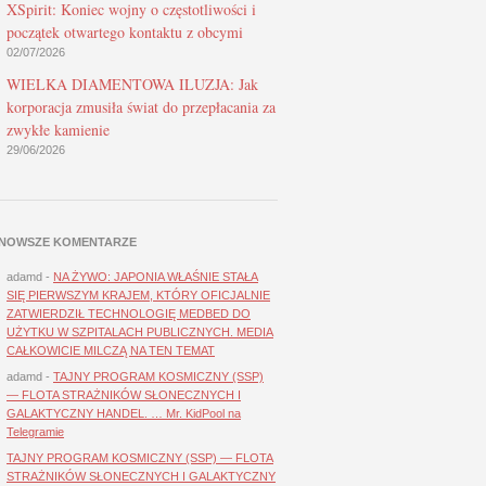
XSpirit: Koniec wojny o częstotliwości i
początek otwartego kontaktu z obcymi
02/07/2026
WIELKA DIAMENTOWA ILUZJA: Jak
korporacja zmusiła świat do przepłacania za
zwykłe kamienie
29/06/2026
NOWSZE KOMENTARZE
adamd
-
NA ŻYWO: JAPONIA WŁAŚNIE STAŁA
SIĘ PIERWSZYM KRAJEM, KTÓRY OFICJALNIE
ZATWIERDZIŁ TECHNOLOGIĘ MEDBED DO
UŻYTKU W SZPITALACH PUBLICZNYCH. MEDIA
CAŁKOWICIE MILCZĄ NA TEN TEMAT
adamd
-
TAJNY PROGRAM KOSMICZNY (SSP)
— FLOTA STRAŻNIKÓW SŁONECZNYCH I
GALAKTYCZNY HANDEL. … Mr. KidPool na
Telegramie
TAJNY PROGRAM KOSMICZNY (SSP) — FLOTA
STRAŻNIKÓW SŁONECZNYCH I GALAKTYCZNY