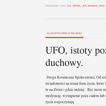
OZNACZONY JAKO:
CIA
,
IZRAEL
,
JFK
,
MOSSAD
,
UFO
,
KLUB INTELIGENCJI POLSKIEJ
UFO, istoty po
duchowy.
Droga Kosmiczna Społeczności, Od roku
świadomości na temat form życia, które 
tu na Ziemi i gdzie indziej. Być może 
medytację, wystąpienie poza ciałem lub
życia rozpoczynają