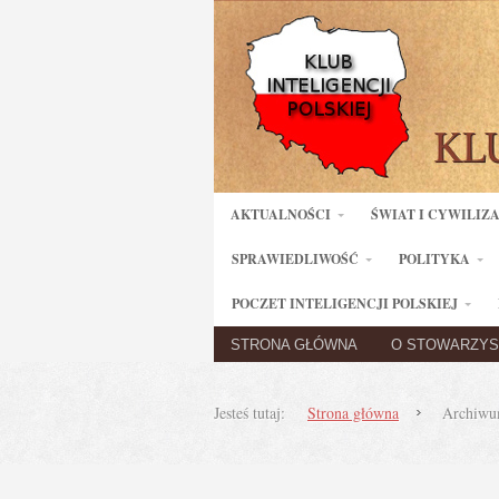
AKTUALNOŚCI
ŚWIAT I CYWILIZ
SPRAWIEDLIWOŚĆ
POLITYKA
POCZET INTELIGENCJI POLSKIEJ
STRONA GŁÓWNA
O STOWARZYS
Jesteś tutaj:
Strona główna
Archiw