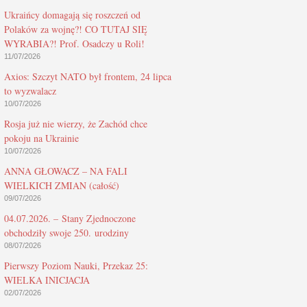
Ukraińcy domagają się roszczeń od
Polaków za wojnę?! CO TUTAJ SIĘ
WYRABIA?! Prof. Osadczy u Roli!
11/07/2026
Axios: Szczyt NATO był frontem, 24 lipca
to wyzwalacz
10/07/2026
Rosja już nie wierzy, że Zachód chce
pokoju na Ukrainie
10/07/2026
ANNA GŁOWACZ – NA FALI
WIELKICH ZMIAN (całość)
09/07/2026
04.07.2026. – Stany Zjednoczone
obchodziły swoje 250. urodziny
08/07/2026
Pierwszy Poziom Nauki, Przekaz 25:
WIELKA INICJACJA
02/07/2026