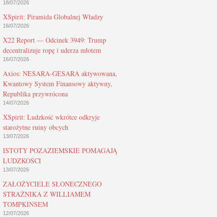
18/07/2026
XSpirit: Piramida Globalnej Władzy
16/07/2026
X22 Report — Odcinek 3949: Trump
decentralizuje ropę i uderza młotem
16/07/2026
Axios: NESARA-GESARA aktywowana,
Kwantowy System Finansowy aktywny,
Republika przywrócona
14/07/2026
XSpirit: Ludzkość wkrótce odkryje
starożytne ruiny obcych
13/07/2026
ISTOTY POZAZIEMSKIE POMAGAJĄ
LUDZKOŚCI
13/07/2026
ZAŁOŻYCIELE SŁONECZNEGO
STRAŻNIKA Z WILLIAMEM
TOMPKINSEM
12/07/2026