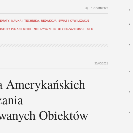
1 COMMENT
TEMATY
,
NAUKA I TECHNIKA
,
REDAKCJA
,
ŚWIAT I CYWILIZACJE
ISTOTY POZAZIEMSKIE
,
NIEFIZYCZNE ISTOTY POZAZIEMSKIE
,
UFO
30/06/2021
ia Amerykańskich
ania
owanych Obiektów