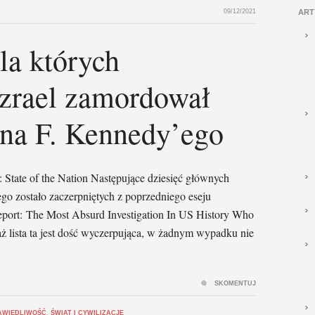
09/12/2021
ART
la których
Izrael zamordował
hna F. Kennedy’ego
 State of the Nation Następujące dziesięć głównych
o zostało zaczerpniętych z poprzedniego eseju
port: The Most Absurd Investigation In US History Who
iaż lista ta jest dość wyczerpująca, w żadnym wypadku nie
SKOMENTUJ
AWIEDLIWOŚĆ
,
ŚWIAT I CYWILIZACJE