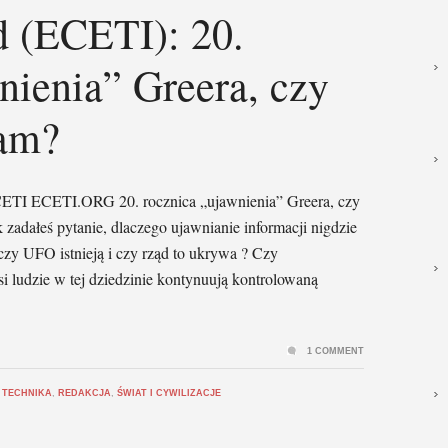
d (ECETI): 20.
nienia” Greera, czy
ram?
TI ECETI.ORG 20. rocznica „ujawnienia” Greera, czy
 zadałeś pytanie, dlaczego ujawnianie informacji nigdzie
 czy UFO istnieją i czy rząd to ukrywa ? Czy
si ludzie w tej dziedzinie kontynuują kontrolowaną
1 COMMENT
 TECHNIKA
,
REDAKCJA
,
ŚWIAT I CYWILIZACJE