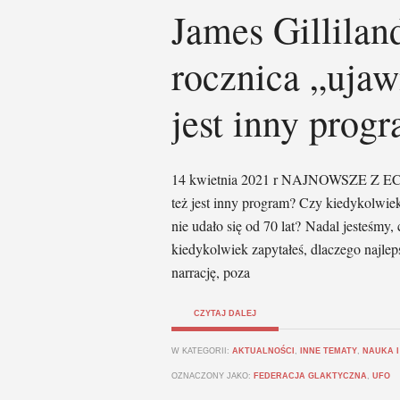
James Gillilan
rocznica „ujaw
jest inny prog
14 kwietnia 2021 r NAJNOWSZE Z ECE
też jest inny program? Czy kiedykolwiek
nie udało się od 70 lat? Nadal jesteśmy,
kiedykolwiek zapytałeś, dlaczego najlep
narrację, poza
CZYTAJ DALEJ
W KATEGORII:
AKTUALNOŚCI
,
INNE TEMATY
,
NAUKA I
OZNACZONY JAKO:
FEDERACJA GLAKTYCZNA
,
UFO