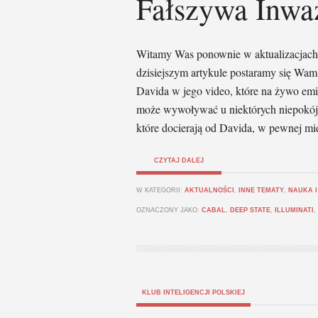
Fałszywa Inwa
Witamy Was ponownie w aktualizacjach
dzisiejszym artykule postaramy się Wam
Davida w jego video, które na żywo emi
może wywoływać u niektórych niepokój 
które docierają od Davida, w pewnej mi
CZYTAJ DALEJ
W KATEGORII:
AKTUALNOŚCI
,
INNE TEMATY
,
NAUKA I
OZNACZONY JAKO:
CABAL
,
DEEP STATE
,
ILLUMINATI
,
KLUB INTELIGENCJI POLSKIEJ