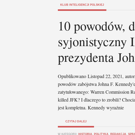
KLUB INTELIGENCJI POLSKIEJ
10 powodów, d
syjonistyczny 
prezydenta Jo
Opublikowano Listopad 22, 2021, autor:
powodów zabójstwa Johna F. Kennedy'eg
zatytułowanego: Warren Commission Re
killed JFK? I dlaczego to zrobili? Choc
jest kompletna. Kennedy wyraźnie
CZYTAJ DALEJ
W KATEGORII:
HISTORIA
,
POLITYKA
,
REDAKCJA
,
SPR