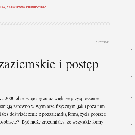
USA
,
ZABÓJSTWO KENNEDY'EGO
31/07/2021
zaziemskie i postęp
 2000 obserwuje się coraz większe przyspieszenie
istnieją zarówno w wymiarze fizycznym, jak i poza nim,
miałeś doświadczenie z pozaziemską formą życia poprzez
 osobiście? Być może zrozumiałeś, że wszystkie formy