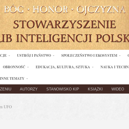
ACJE
USTRÓJ I PAŃSTWO
SPOŁECZEŃSTWO I EKOSYSTEM
OBRONNOŚĆ
EDUKACJA, KULTURA, SZTUKA
NAUKA I TECHN
INNE TEMATY
ZENIU
AUTORZY
STANOWISKO KIP
KSIĄŻKI
WIDEO
um UFO