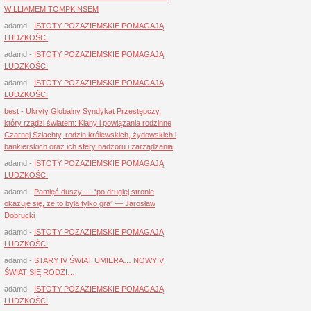
WILLIAMEM TOMPKINSEM
adamd
-
ISTOTY POZAZIEMSKIE POMAGAJĄ
LUDZKOŚCI
adamd
-
ISTOTY POZAZIEMSKIE POMAGAJĄ
LUDZKOŚCI
adamd
-
ISTOTY POZAZIEMSKIE POMAGAJĄ
LUDZKOŚCI
best
-
Ukryty Globalny Syndykat Przestępczy,
który rządzi światem: Klany i powiązania rodzinne
Czarnej Szlachty, rodzin królewskich, żydowskich i
bankierskich oraz ich sfery nadzoru i zarządzania
adamd
-
ISTOTY POZAZIEMSKIE POMAGAJĄ
LUDZKOŚCI
adamd
-
Pamięć duszy — “po drugiej stronie
okazuje się, że to była tylko gra” — Jarosław
Dobrucki
adamd
-
ISTOTY POZAZIEMSKIE POMAGAJĄ
LUDZKOŚCI
adamd
-
STARY IV ŚWIAT UMIERA… NOWY V
ŚWIAT SIĘ RODZI…
adamd
-
ISTOTY POZAZIEMSKIE POMAGAJĄ
LUDZKOŚCI