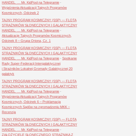
HANDEL. … Mr. KidPool na Telegramie
-
Wyjaśnienia Aktualizacji Tajnych Programów
Kosmicznych, Odcinek 2
TAJNY PROGRAM KOSMICZNY (SSP) — FLOTA
STRAŻNIKÓW SŁONECZNYCH I GALAKTYCZNY
HANDEL. … Mr. KidPool na Telegramie
-
Aktualizacje Tajnych Programów Kosmicznych,
Odcinek 8 – Grupa Oriona, Cz. 1
TAJNY PROGRAM KOSMICZNY (SSP) — FLOTA
STRAŻNIKÓW SŁONECZNYCH I GALAKTYCZNY
HANDEL. … Mr. KidPool na Telegramie
-
Spotkanie
Rady Super-Federacji Intergalaktycznej
i Strażników Lokalnej Gromady Galaktycznej 20
galaktyk
TAJNY PROGRAM KOSMICZNY (SSP) — FLOTA
STRAŻNIKÓW SŁONECZNYCH I GALAKTYCZNY
HANDEL. … Mr. KidPool na Telegramie
-
Wyjaśnienia Aktualizacji Tajnych Programów
Kosmicznych, Odcinek 6 – Proklamacja
Kosmicznych Sądów na zgromadzeniu MKK –
Recenzja
TAJNY PROGRAM KOSMICZNY (SSP) — FLOTA
STRAŻNIKÓW SŁONECZNYCH I GALAKTYCZNY
HANDEL. … Mr. KidPool na Telegramie
-
ZAŁOŻYCIELE SŁONECZNEGO STRAŻNIKA Z