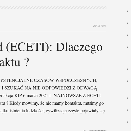
20/03/2021
nd (ECETI): Dlaczego
aktu ?
YSTENCJALNE CZASÓW WSPÓŁCZESNYCH,
 I SZUKAĆ NA NIE ODPOWIEDZI Z ODWAGĄ
kcja KIP 6 marca 2021 r NAJNOWSZE Z ECETI
u ? Kiedy mówimy, że nie mamy kontaktu, musimy go
tku istnienia ludzkości, cywilizacje często pojawiały się