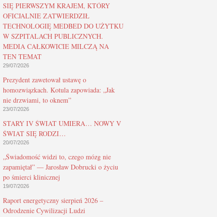
SIĘ PIERWSZYM KRAJEM, KTÓRY
OFICJALNIE ZATWIERDZIŁ
TECHNOLOGIĘ MEDBED DO UŻYTKU
W SZPITALACH PUBLICZNYCH.
MEDIA CAŁKOWICIE MILCZĄ NA
TEN TEMAT
29/07/2026
Prezydent zawetował ustawę o
homozwiązkach. Kotula zapowiada: „Jak
nie drzwiami, to oknem”
23/07/2026
STARY IV ŚWIAT UMIERA… NOWY V
ŚWIAT SIĘ RODZI…
20/07/2026
„Świadomość widzi to, czego mózg nie
zapamiętał” — Jarosław Dobrucki o życiu
po śmierci klinicznej
19/07/2026
Raport energetyczny sierpień 2026 –
Odrodzenie Cywilizacji Ludzi