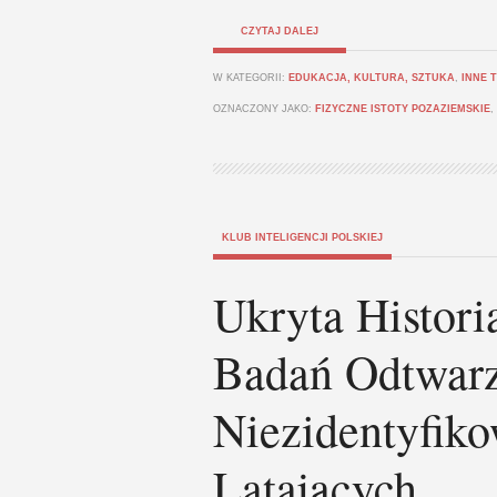
CZYTAJ DALEJ
W KATEGORII:
EDUKACJA, KULTURA, SZTUKA
,
INNE 
OZNACZONY JAKO:
FIZYCZNE ISTOTY POZAZIEMSKIE
,
KLUB INTELIGENCJI POLSKIEJ
Ukryta Histor
Badań Odtwarz
Niezidentyfik
Latających