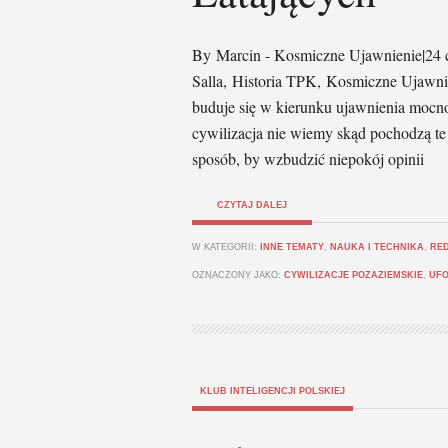
By Marcin - Kosmiczne Ujawnienie|24 
Salla, Historia TPK, Kosmiczne Uja
buduje się w kierunku ujawnienia mocn
cywilizacja nie wiemy skąd pochodzą te 
sposób, by wzbudzić niepokój opinii
CZYTAJ DALEJ
W KATEGORII:
INNE TEMATY
,
NAUKA I TECHNIKA
,
RE
OZNACZONY JAKO:
CYWILIZACJE POZAZIEMSKIE
,
UF
KLUB INTELIGENCJI POLSKIEJ