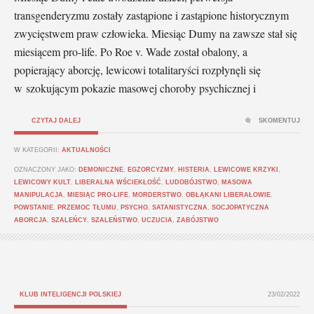
transgenderyzmu zostały zastąpione i zastąpione historycznym
zwycięstwem praw człowieka. Miesiąc Dumy na zawsze stał się
miesiącem pro-life. Po Roe v. Wade został obalony, a
popierający aborcję, lewicowi totalitaryści rozpłynęli się
w szokującym pokazie masowej choroby psychicznej i
CZYTAJ DALEJ
SKOMENTUJ
W KATEGORII:
AKTUALNOŚCI
OZNACZONY JAKO:
DEMONICZNE
,
EGZORCYZMY
,
HISTERIA
,
LEWICOWE KRZYKI
,
LEWICOWY KULT
,
LIBERALNA WŚCIEKŁOŚĆ
,
LUDOBÓJSTWO
,
MASOWA
MANIPULACJA
,
MIESIĄC PRO-LIFE
,
MORDERSTWO
,
OBŁĄKANI LIBERAŁOWIE
,
POWSTANIE
,
PRZEMOC TŁUMU
,
PSYCHO
,
SATANISTYCZNA
,
SOCJOPATYCZNA
ABORCJA
,
SZALEŃCY
,
SZALEŃSTWO
,
UCZUCIA
,
ZABÓJSTWO
KLUB INTELIGENCJI POLSKIEJ
23/02/2022