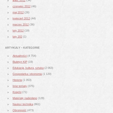
lipiec 2012
(34)
czerwiec 2012
(46)
maj 2012
(26)
kwiecień 2012
(44)
marzec 2012
(36)
luty 2012
(19)
luty 202
(1)
ARTYKUŁY – KATEGORIE
Aktualności
(4 754)
Biuletyn KIP
(19)
Edukacja, kultura, sztuka
(2 063)
Gospodarka i ekonomia
(1 120)
Historia
(1 053)
Inne tematy
(375)
Książki
(71)
Materiały nadesłane
(128)
Nauka i technika
(861)
Obronność
(473)