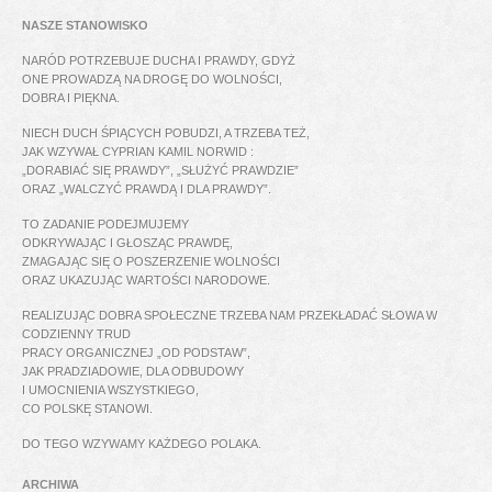
NASZE STANOWISKO
NARÓD POTRZEBUJE DUCHA I PRAWDY, GDYŻ
ONE PROWADZĄ NA DROGĘ DO WOLNOŚCI,
DOBRA I PIĘKNA.
NIECH DUCH ŚPIĄCYCH POBUDZI, A TRZEBA TEŻ,
JAK WZYWAŁ CYPRIAN KAMIL NORWID :
„DORABIAĆ SIĘ PRAWDY”, „SŁUŻYĆ PRAWDZIE”
ORAZ „WALCZYĆ PRAWDĄ I DLA PRAWDY”.
TO ZADANIE PODEJMUJEMY
ODKRYWAJĄC I GŁOSZĄC PRAWDĘ,
ZMAGAJĄC SIĘ O POSZERZENIE WOLNOŚCI
ORAZ UKAZUJĄC WARTOŚCI NARODOWE.
REALIZUJĄC DOBRA SPOŁECZNE TRZEBA NAM PRZEKŁADAĆ SŁOWA W
CODZIENNY TRUD
PRACY ORGANICZNEJ „OD PODSTAW”,
JAK PRADZIADOWIE, DLA ODBUDOWY
I UMOCNIENIA WSZYSTKIEGO,
CO POLSKĘ STANOWI.
DO TEGO WZYWAMY KAŻDEGO POLAKA.
ARCHIWA