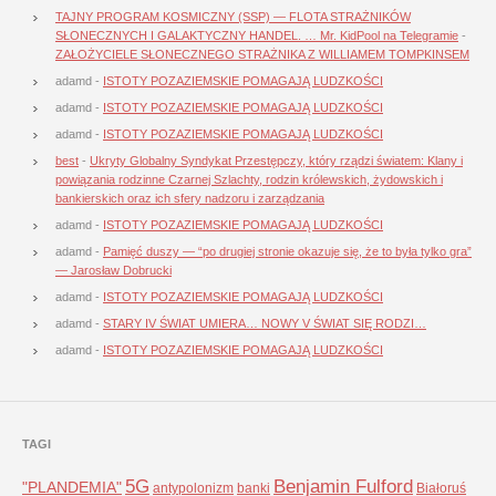
TAJNY PROGRAM KOSMICZNY (SSP) — FLOTA STRAŻNIKÓW
SŁONECZNYCH I GALAKTYCZNY HANDEL. … Mr. KidPool na Telegramie
-
ZAŁOŻYCIELE SŁONECZNEGO STRAŻNIKA Z WILLIAMEM TOMPKINSEM
adamd
-
ISTOTY POZAZIEMSKIE POMAGAJĄ LUDZKOŚCI
adamd
-
ISTOTY POZAZIEMSKIE POMAGAJĄ LUDZKOŚCI
adamd
-
ISTOTY POZAZIEMSKIE POMAGAJĄ LUDZKOŚCI
best
-
Ukryty Globalny Syndykat Przestępczy, który rządzi światem: Klany i
powiązania rodzinne Czarnej Szlachty, rodzin królewskich, żydowskich i
bankierskich oraz ich sfery nadzoru i zarządzania
adamd
-
ISTOTY POZAZIEMSKIE POMAGAJĄ LUDZKOŚCI
adamd
-
Pamięć duszy — “po drugiej stronie okazuje się, że to była tylko gra”
— Jarosław Dobrucki
adamd
-
ISTOTY POZAZIEMSKIE POMAGAJĄ LUDZKOŚCI
adamd
-
STARY IV ŚWIAT UMIERA… NOWY V ŚWIAT SIĘ RODZI…
adamd
-
ISTOTY POZAZIEMSKIE POMAGAJĄ LUDZKOŚCI
TAGI
5G
Benjamin Fulford
"PLANDEMIA"
antypolonizm
banki
Białoruś