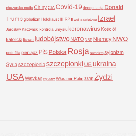
Covid-19
Donald
Chiny
CIA
chazarska mafia
depopulacja
Izrael
Trump
globalizm
Holokaust
III RP
II wojna światowa
koronawirus
Kościół
kontrola umysłu
Jarosław Kaczyński
ludobójstwo
NWO
Niemcy
NATO
katolicki
lichwa
NBP
Rosja
PiS
Polska
syjonizm
pieniądz
pedofilia
satanizm
szczepionki
ukraina
UE
Syria
szczepienia
USA
Żydzi
Watykan
Władimir Putin
wybory
ZSRR