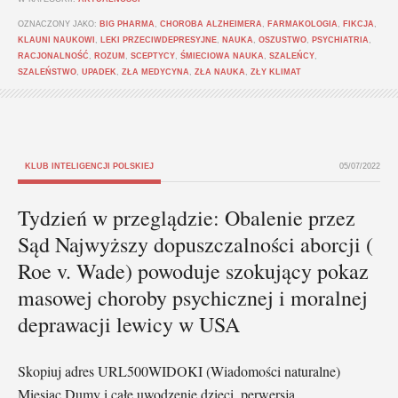
OZNACZONY JAKO:
BIG PHARMA
,
CHOROBA ALZHEIMERA
,
FARMAKOLOGIA
,
FIKCJA
,
KLAUNI NAUKOWI
,
LEKI PRZECIWDEPRESYJNE
,
NAUKA
,
OSZUSTWO
,
PSYCHIATRIA
,
RACJONALNOŚĆ
,
ROZUM
,
SCEPTYCY
,
ŚMIECIOWA NAUKA
,
SZALEŃCY
,
SZALEŃSTWO
,
UPADEK
,
ZŁA MEDYCYNA
,
ZŁA NAUKA
,
ZŁY KLIMAT
KLUB INTELIGENCJI POLSKIEJ
05/07/2022
Tydzień w przeglądzie: Obalenie przez
Sąd Najwyższy dopuszczalności aborcji (
Roe v. Wade) powoduje szokujący pokaz
masowej choroby psychicznej i moralnej
deprawacji lewicy w USA
Skopiuj adres URL500WIDOKI (Wiadomości naturalne)
Miesiąc Dumy i całe uwodzenie dzieci, perwersja