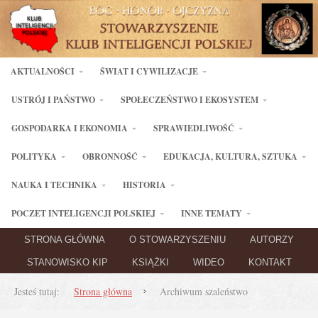
AKTUALNOŚCI
ŚWIAT I CYWILIZACJE
USTRÓJ I PAŃSTWO
SPOŁECZEŃSTWO I EKOSYSTEM
GOSPODARKA I EKONOMIA
SPRAWIEDLIWOŚĆ
POLITYKA
OBRONNOŚĆ
EDUKACJA, KULTURA, SZTUKA
NAUKA I TECHNIKA
HISTORIA
POCZET INTELIGENCJI POLSKIEJ
INNE TEMATY
STRONA GŁÓWNA
O STOWARZYSZENIU
AUTORZY
STANOWISKO KIP
KSIĄŻKI
WIDEO
KONTAKT
Jesteś tutaj:
Strona główna
Archiwum szaleństwo