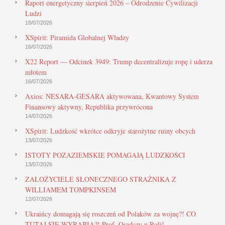
Raport energetyczny sierpień 2026 – Odrodzenie Cywilizacji
Ludzi
18/07/2026
XSpirit: Piramida Globalnej Władzy
16/07/2026
X22 Report — Odcinek 3949: Trump decentralizuje ropę i uderza
młotem
16/07/2026
Axios: NESARA-GESARA aktywowana, Kwantowy System
Finansowy aktywny, Republika przywrócona
14/07/2026
XSpirit: Ludzkość wkrótce odkryje starożytne ruiny obcych
13/07/2026
ISTOTY POZAZIEMSKIE POMAGAJĄ LUDZKOŚCI
13/07/2026
ZAŁOŻYCIELE SŁONECZNEGO STRAŻNIKA Z
WILLIAMEM TOMPKINSEM
12/07/2026
Ukraińcy domagają się roszczeń od Polaków za wojnę?! CO
TUTAJ SIĘ WYRABIA?! Prof. Osadczy u Roli!