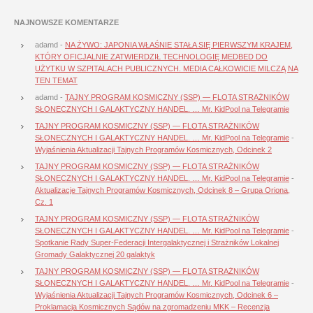
NAJNOWSZE KOMENTARZE
adamd
-
NA ŻYWO: JAPONIA WŁAŚNIE STAŁA SIĘ PIERWSZYM KRAJEM,
KTÓRY OFICJALNIE ZATWIERDZIŁ TECHNOLOGIĘ MEDBED DO
UŻYTKU W SZPITALACH PUBLICZNYCH. MEDIA CAŁKOWICIE MILCZĄ NA
TEN TEMAT
adamd
-
TAJNY PROGRAM KOSMICZNY (SSP) — FLOTA STRAŻNIKÓW
SŁONECZNYCH I GALAKTYCZNY HANDEL. … Mr. KidPool na Telegramie
TAJNY PROGRAM KOSMICZNY (SSP) — FLOTA STRAŻNIKÓW
SŁONECZNYCH I GALAKTYCZNY HANDEL. … Mr. KidPool na Telegramie
-
Wyjaśnienia Aktualizacji Tajnych Programów Kosmicznych, Odcinek 2
TAJNY PROGRAM KOSMICZNY (SSP) — FLOTA STRAŻNIKÓW
SŁONECZNYCH I GALAKTYCZNY HANDEL. … Mr. KidPool na Telegramie
-
Aktualizacje Tajnych Programów Kosmicznych, Odcinek 8 – Grupa Oriona,
Cz. 1
TAJNY PROGRAM KOSMICZNY (SSP) — FLOTA STRAŻNIKÓW
SŁONECZNYCH I GALAKTYCZNY HANDEL. … Mr. KidPool na Telegramie
-
Spotkanie Rady Super-Federacji Intergalaktycznej i Strażników Lokalnej
Gromady Galaktycznej 20 galaktyk
TAJNY PROGRAM KOSMICZNY (SSP) — FLOTA STRAŻNIKÓW
SŁONECZNYCH I GALAKTYCZNY HANDEL. … Mr. KidPool na Telegramie
-
Wyjaśnienia Aktualizacji Tajnych Programów Kosmicznych, Odcinek 6 –
Proklamacja Kosmicznych Sądów na zgromadzeniu MKK – Recenzja