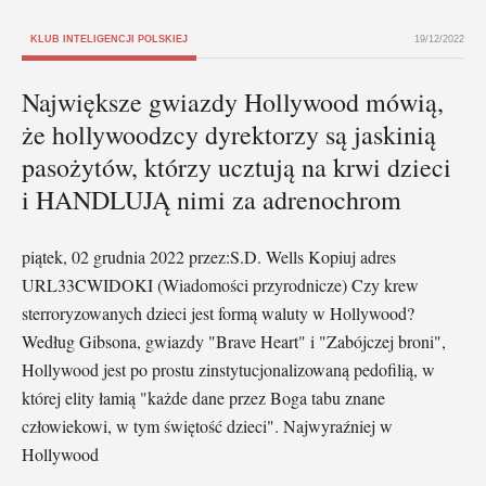
KLUB INTELIGENCJI POLSKIEJ
19/12/2022
Największe gwiazdy Hollywood mówią,
że hollywoodzcy dyrektorzy są jaskinią
pasożytów, którzy ucztują na krwi dzieci
i HANDLUJĄ nimi za adrenochrom
piątek, 02 grudnia 2022 przez:S.D. Wells Kopiuj adres
URL33CWIDOKI (Wiadomości przyrodnicze) Czy krew
sterroryzowanych dzieci jest formą waluty w Hollywood?
Według Gibsona, gwiazdy "Brave Heart" i "Zabójczej broni",
Hollywood jest po prostu zinstytucjonalizowaną pedofilią, w
której elity łamią "każde dane przez Boga tabu znane
człowiekowi, w tym świętość dzieci". Najwyraźniej w
Hollywood