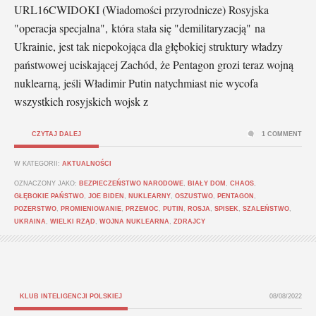
URL16CWIDOKI (Wiadomości przyrodnicze) Rosyjska
"operacja specjalna", która stała się "demilitaryzacją" na
Ukrainie, jest tak niepokojąca dla głębokiej struktury władzy
państwowej uciskającej Zachód, że Pentagon grozi teraz wojną
nuklearną, jeśli Władimir Putin natychmiast nie wycofa
wszystkich rosyjskich wojsk z
CZYTAJ DALEJ
1 COMMENT
W KATEGORII:
AKTUALNOŚCI
OZNACZONY JAKO:
BEZPIECZEŃSTWO NARODOWE
,
BIAŁY DOM
,
CHAOS
,
GŁĘBOKIE PAŃSTWO
,
JOE BIDEN
,
NUKLEARNY
,
OSZUSTWO
,
PENTAGON
,
POZERSTWO
,
PROMIENIOWANIE
,
PRZEMOC
,
PUTIN
,
ROSJA
,
SPISEK
,
SZALEŃSTWO
,
UKRAINA
,
WIELKI RZĄD
,
WOJNA NUKLEARNA
,
ZDRAJCY
KLUB INTELIGENCJI POLSKIEJ
08/08/2022