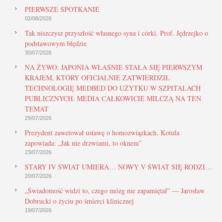
PIERWSZE SPOTKANIE
02/08/2026
Tak niszczysz przyszłość własnego syna i córki. Prof. Jędrzejko o
podstawowym błędzie
30/07/2026
NA ŻYWO: JAPONIA WŁAŚNIE STAŁA SIĘ PIERWSZYM
KRAJEM, KTÓRY OFICJALNIE ZATWIERDZIŁ
TECHNOLOGIĘ MEDBED DO UŻYTKU W SZPITALACH
PUBLICZNYCH. MEDIA CAŁKOWICIE MILCZĄ NA TEN
TEMAT
29/07/2026
Prezydent zawetował ustawę o homozwiązkach. Kotula
zapowiada: „Jak nie drzwiami, to oknem”
23/07/2026
STARY IV ŚWIAT UMIERA… NOWY V ŚWIAT SIĘ RODZI…
20/07/2026
„Świadomość widzi to, czego mózg nie zapamiętał” — Jarosław
Dobrucki o życiu po śmierci klinicznej
19/07/2026