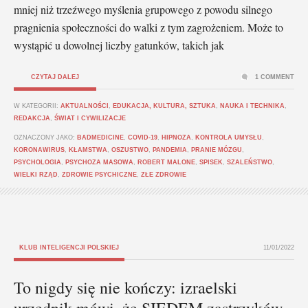
mniej niż trzeźwego myślenia grupowego z powodu silnego
pragnienia społeczności do walki z tym zagrożeniem. Może to
wystąpić u dowolnej liczby gatunków, takich jak
CZYTAJ DALEJ
1 COMMENT
W KATEGORII:
AKTUALNOŚCI
,
EDUKACJA, KULTURA, SZTUKA
,
NAUKA I TECHNIKA
,
REDAKCJA
,
ŚWIAT I CYWILIZACJE
OZNACZONY JAKO:
BADMEDICINE
,
COVID-19
,
HIPNOZA
,
KONTROLA UMYSŁU
,
KORONAWIRUS
,
KŁAMSTWA
,
OSZUSTWO
,
PANDEMIA
,
PRANIE MÓZGU
,
PSYCHOLOGIA
,
PSYCHOZA MASOWA
,
ROBERT MALONE
,
SPISEK
,
SZALEŃSTWO
,
WIELKI RZĄD
,
ZDROWIE PSYCHICZNE
,
ZŁE ZDROWIE
KLUB INTELIGENCJI POLSKIEJ
11/01/2022
To nigdy się nie kończy: izraelski
urzędnik mówi, że SIEDEM zastrzyków