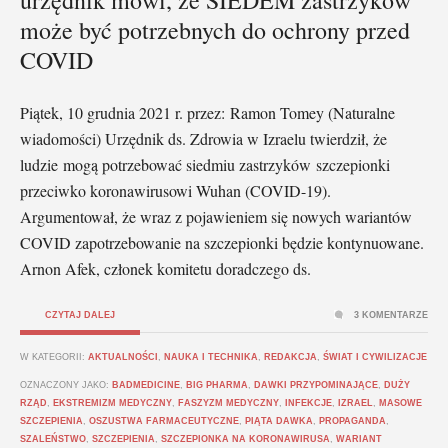
może być potrzebnych do ochrony przed
COVID
Piątek, 10 grudnia 2021 r. przez: Ramon Tomey (Naturalne
wiadomości) Urzędnik ds. Zdrowia w Izraelu twierdził, że
ludzie mogą potrzebować siedmiu zastrzyków szczepionki
przeciwko koronawirusowi Wuhan (COVID-19).
Argumentował, że wraz z pojawieniem się nowych wariantów
COVID zapotrzebowanie na szczepionki będzie kontynuowane.
Arnon Afek, członek komitetu doradczego ds.
CZYTAJ DALEJ
3 KOMENTARZE
W KATEGORII:
AKTUALNOŚCI
,
NAUKA I TECHNIKA
,
REDAKCJA
,
ŚWIAT I CYWILIZACJE
OZNACZONY JAKO:
BADMEDICINE
,
BIG PHARMA
,
DAWKI PRZYPOMINAJĄCE
,
DUŻY
RZĄD
,
EKSTREMIZM MEDYCZNY
,
FASZYZM MEDYCZNY
,
INFEKCJE
,
IZRAEL
,
MASOWE
SZCZEPIENIA
,
OSZUSTWA FARMACEUTYCZNE
,
PIĄTA DAWKA
,
PROPAGANDA
,
SZALEŃSTWO
,
SZCZEPIENIA
,
SZCZEPIONKA NA KORONAWIRUSA
,
WARIANT