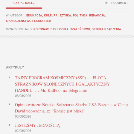
CZYTAJ DALEJ
1 COMMENT
W KATEGORII:
EDUKACJA, KULTURA, SZTUKA
,
POLITYKA
,
REDAKCJA
,
SPOŁECZEŃSTWO I EKOSYSTEM
OZNACZONY JAKO:
KORONAWIRUS
,
LOGIKA
,
SZALEŃSTWO
,
SZTUKA RZĄDZENIA
ARTYKUŁY
TAJNY PROGRAM KOSMICZNY (SSP) — FLOTA
STRAŻNIKÓW SŁONECZNYCH I GALAKTYCZNY
HANDEL. … Mr. KidPool na Telegramie
03/08/2026
Opiniotwórcza: Notatka Sekretarza Skarbu USA Bessenta w Camp
David udowadnia, że “Koniec jest bliski”
03/08/2026
JESTEŚMY JEDNOŚCIĄ
02/08/2026