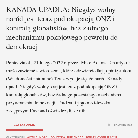
KANADA UPADŁA: Niegdyś wolny
naród jest teraz pod okupacją ONZ i
kontrolą globalistów, bez żadnego
mechanizmu pokojowego powrotu do
demokracji
Poniedziałek, 21 lutego 2022 r. przez: Mike Adams Ten artykuł
może zawierać stwierdzenia, które odzwierciedlają opinię autora
(Wiadomości naturalne) Teraz wydaje się, że naród Kanady
upadł. Niegdyś wolny kraj jest teraz pod okupacją ONZ i
kontrolą globalistów, bez żadnego pozostałego mechanizmu
przywracania demokracji. Trudeau i jego nazistowska
zastępczyni Freeland oświadczyli, że nikt
CZYTAJ DALEJ
SKOMENTUJ
W KATEGORII:
AKTUALNOŚCI
,
POLITYKA
,
REDAKCJA
,
ŚWIAT I CYWILIZACJE