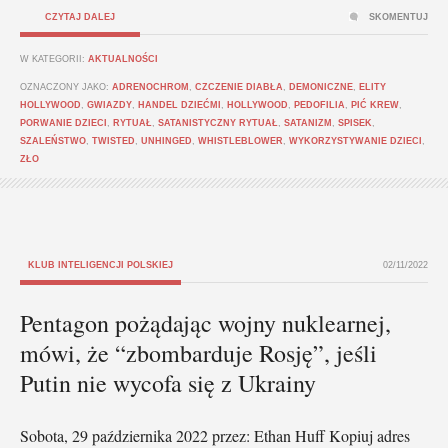
CZYTAJ DALEJ
SKOMENTUJ
W KATEGORII:
AKTUALNOŚCI
OZNACZONY JAKO:
ADRENOCHROM
,
CZCZENIE DIABŁA
,
DEMONICZNE
,
ELITY
HOLLYWOOD
,
GWIAZDY
,
HANDEL DZIEĆMI
,
HOLLYWOOD
,
PEDOFILIA
,
PIĆ KREW
,
PORWANIE DZIECI
,
RYTUAŁ
,
SATANISTYCZNY RYTUAŁ
,
SATANIZM
,
SPISEK
,
SZALEŃSTWO
,
TWISTED
,
UNHINGED
,
WHISTLEBLOWER
,
WYKORZYSTYWANIE DZIECI
,
ZŁO
KLUB INTELIGENCJI POLSKIEJ
02/11/2022
Pentagon pożądając wojny nuklearnej,
mówi, że “zbombarduje Rosję”, jeśli
Putin nie wycofa się z Ukrainy
Sobota, 29 października 2022 przez: Ethan Huff Kopiuj adres