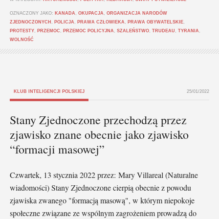
OZNACZONY JAKO:
KANADA
,
OKUPACJA
,
ORGANIZACJA NARODÓW
ZJEDNOCZONYCH
,
POLICJA
,
PRAWA CZŁOWIEKA
,
PRAWA OBYWATELSKIE
,
PROTESTY
,
PRZEMOC
,
PRZEMOC POLICYJNA
,
SZALEŃSTWO
,
TRUDEAU
,
TYRANIA
,
WOLNOŚĆ
KLUB INTELIGENCJI POLSKIEJ
25/01/2022
Stany Zjednoczone przechodzą przez
zjawisko znane obecnie jako zjawisko
“formacji masowej”
Czwartek, 13 stycznia 2022 przez: Mary Villareal (Naturalne
wiadomości) Stany Zjednoczone cierpią obecnie z powodu
zjawiska zwanego "formacją masową", w którym niepokoje
społeczne związane ze wspólnym zagrożeniem prowadzą do