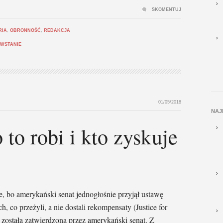
SKOMENTUJ
RIA
,
OBRONNOŚĆ
,
REDAKCJA
WSTANIE
01/05/2018
NAJ
to robi i kto zyskuje
ce, bo amerykański senat jednogłośnie przyjął ustawę
, co przeżyli, a nie dostali rekompensaty (Justice for
została zatwierdzona przez amerykański senat. Z