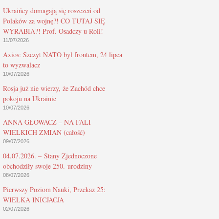
Ukraińcy domagają się roszczeń od
Polaków za wojnę?! CO TUTAJ SIĘ
WYRABIA?! Prof. Osadczy u Roli!
11/07/2026
Axios: Szczyt NATO był frontem, 24 lipca
to wyzwalacz
10/07/2026
Rosja już nie wierzy, że Zachód chce
pokoju na Ukrainie
10/07/2026
ANNA GŁOWACZ – NA FALI
WIELKICH ZMIAN (całość)
09/07/2026
04.07.2026. – Stany Zjednoczone
obchodziły swoje 250. urodziny
08/07/2026
Pierwszy Poziom Nauki, Przekaz 25:
WIELKA INICJACJA
02/07/2026