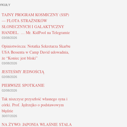
YKUŁY
TAJNY PROGRAM KOSMICZNY (SSP)
— FLOTA STRAŻNIKÓW
SŁONECZNYCH I GALAKTYCZNY
HANDEL. … Mr. KidPool na Telegramie
03/08/2026
Opiniotwórcza: Notatka Sekretarza Skarbu
USA Bessenta w Camp David udowadnia,
że “Koniec jest bliski”
03/08/2026
JESTEŚMY JEDNOŚCIĄ
02/08/2026
PIERWSZE SPOTKANIE
02/08/2026
Tak niszczysz przyszłość własnego syna i
córki. Prof. Jędrzejko o podstawowym
błędzie
30/07/2026
NA ŻYWO: JAPONIA WŁAŚNIE STAŁA