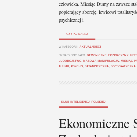
człowieka. Miesiąc Dumy na zawsze stał 
popierający aborcję, lewicowi totalitar
psychicznej i
CZYTAJ DALEJ
W KATEGORII:
AKTUALNOŚCI
OZNACZONY JAKO:
DEMONICZNE
,
EGZORCYZMY
,
HIS
LUDOBÓJSTWO
,
MASOWA MANIPULACJA
,
MIESIĄC P
TŁUMU
,
PSYCHO
,
SATANISTYCZNA
,
SOCJOPATYCZNA
KLUB INTELIGENCJI POLSKIEJ
Ekonomiczn