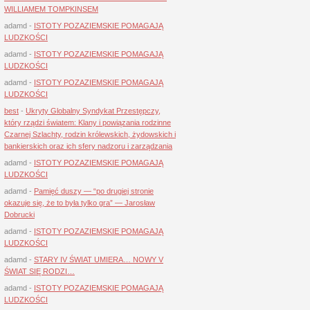
WILLIAMEM TOMPKINSEM
adamd
-
ISTOTY POZAZIEMSKIE POMAGAJĄ
LUDZKOŚCI
adamd
-
ISTOTY POZAZIEMSKIE POMAGAJĄ
LUDZKOŚCI
adamd
-
ISTOTY POZAZIEMSKIE POMAGAJĄ
LUDZKOŚCI
best
-
Ukryty Globalny Syndykat Przestępczy,
który rządzi światem: Klany i powiązania rodzinne
Czarnej Szlachty, rodzin królewskich, żydowskich i
bankierskich oraz ich sfery nadzoru i zarządzania
adamd
-
ISTOTY POZAZIEMSKIE POMAGAJĄ
LUDZKOŚCI
adamd
-
Pamięć duszy — “po drugiej stronie
okazuje się, że to była tylko gra” — Jarosław
Dobrucki
adamd
-
ISTOTY POZAZIEMSKIE POMAGAJĄ
LUDZKOŚCI
adamd
-
STARY IV ŚWIAT UMIERA… NOWY V
ŚWIAT SIĘ RODZI…
adamd
-
ISTOTY POZAZIEMSKIE POMAGAJĄ
LUDZKOŚCI