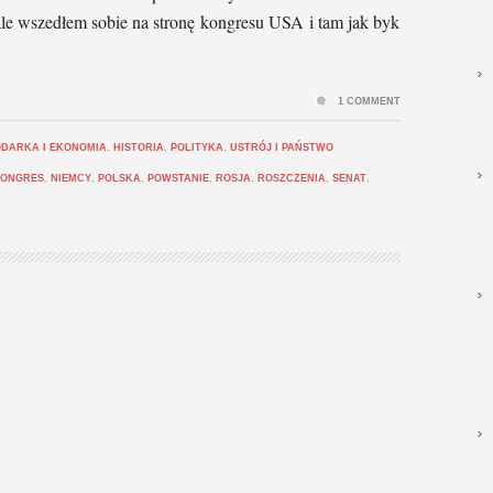
 ale wszedłem sobie na stronę kongresu USA i tam jak byk
1 COMMENT
DARKA I EKONOMIA
,
HISTORIA
,
POLITYKA
,
USTRÓJ I PAŃSTWO
ONGRES
,
NIEMCY
,
POLSKA
,
POWSTANIE
,
ROSJA
,
ROSZCZENIA
,
SENAT
,