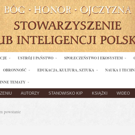
ACJE
USTRÓJ I PAŃSTWO
SPOŁECZEŃSTWO I EKOSYSTEM
OBRONNOŚĆ
EDUKACJA, KULTURA, SZTUKA
NAUKA I TECHN
INNE TEMATY
ZENIU
AUTORZY
STANOWISKO KIP
KSIĄŻKI
WIDEO
m powstanie