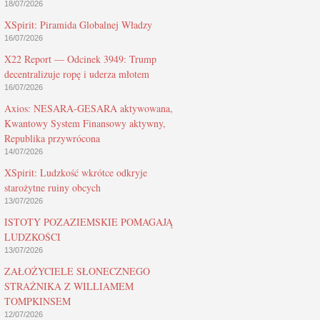
18/07/2026
XSpirit: Piramida Globalnej Władzy
16/07/2026
X22 Report — Odcinek 3949: Trump
decentralizuje ropę i uderza młotem
16/07/2026
Axios: NESARA-GESARA aktywowana,
Kwantowy System Finansowy aktywny,
Republika przywrócona
14/07/2026
XSpirit: Ludzkość wkrótce odkryje
starożytne ruiny obcych
13/07/2026
ISTOTY POZAZIEMSKIE POMAGAJĄ
LUDZKOŚCI
13/07/2026
ZAŁOŻYCIELE SŁONECZNEGO
STRAŻNIKA Z WILLIAMEM
TOMPKINSEM
12/07/2026