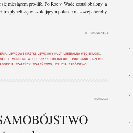
się miesiącem pro-life. Po Roe v. Wade został obalony, a
yści rozpłynęli się w szokującym pokazie masowej choroby
SKOMENTUJ
TERIA
,
LEWICOWE KRZYKI
,
LEWICOWY KULT
,
LIBERALNA WŚCIEKŁOŚĆ
,
RO-LIFE
,
MORDERSTWO
,
OBŁĄKANI LIBERAŁOWIE
,
POWSTANIE
,
PRZEMOC
 ABORCJA
,
SZALEŃCY
,
SZALEŃSTWO
,
UCZUCIA
,
ZABÓJSTWO
04/03/2022
e SAMOBÓJSTWO