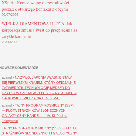
XSpirit: Koniec wojny o częstotliwości i
początek otwartego kontaktu z obcymi
02/07/2026
WIELKA DIAMENTOWA ILUZJA: Jak
korporacja zmusiła świat do przepłacania za
zwykłe kamienie
29/06/2026
NOWSZE KOMENTARZE
adamd
-
NA ŻYWO: JAPONIA WŁAŚNIE STAŁA
SIĘ PIERWSZYM KRAJEM, KTÓRY OFICJALNIE
ZATWIERDZIŁ TECHNOLOGIĘ MEDBED DO
UŻYTKU W SZPITALACH PUBLICZNYCH. MEDIA
CAŁKOWICIE MILCZĄ NA TEN TEMAT
adamd
-
TAJNY PROGRAM KOSMICZNY (SSP)
— FLOTA STRAŻNIKÓW SŁONECZNYCH I
GALAKTYCZNY HANDEL. … Mr. KidPool na
Telegramie
TAJNY PROGRAM KOSMICZNY (SSP) — FLOTA
STRAŻNIKÓW SŁONECZNYCH I GALAKTYCZNY