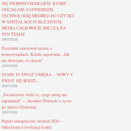
SIĘ PIERWSZYM KRAJEM, KTÓRY
OFICJALNIE ZATWIERDZIŁ
TECHNOLOGIĘ MEDBED DO UŻYTKU
W SZPITALACH PUBLICZNYCH.
MEDIA CAŁKOWICIE MILCZĄ NA
TEN TEMAT
29/07/2026
Prezydent zawetował ustawę o
homozwiązkach. Kotula zapowiada: „Jak
nie drzwiami, to oknem”
23/07/2026
STARY IV ŚWIAT UMIERA… NOWY V
ŚWIAT SIĘ RODZI…
20/07/2026
„Świadomość widzi to, czego mózg nie
zapamiętał” — Jarosław Dobrucki o życiu
po śmierci klinicznej
19/07/2026
Raport energetyczny sierpień 2026 –
Odrodzenie Cywilizacji Ludzi