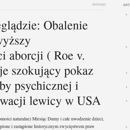
05/07/2022
ART
glądzie: Obalenie
wyższy
i aborcji ( Roe v.
e szokujący pokaz
y psychicznej i
awacji lewicy w USA
ci naturalne) Miesiąc Dumy i całe uwodzenie dzieci,
ąpione i zastąpione historycznym zwycięstwem praw