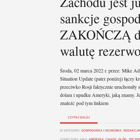
Zachodu jest 
sankcje gospo
ZAKOŃCZĄ dol
walutę rezerw
Środa, 02 marca 2022 r. przez: Mike Ad
Situation Update (patrz poniżej) łączy 
przeciwko Rosji faktycznie uruchomiły 
dolara i upadku Ameryki, jaką znamy. Je
znaleźć pod tym linkiem
CZYTAJ DALEJ
W KATEGORII:
GOSPODARKA I EKONOMIA
,
REDAKCJA
OZNACZONY JAKO:
AMERYKA
,
CHAOS
,
GŁÓD
,
JOE BI