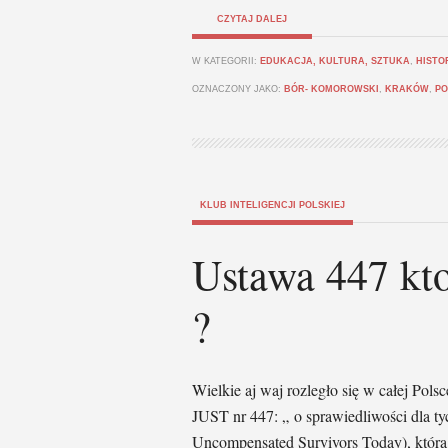
CZYTAJ DALEJ
W KATEGORII:
EDUKACJA, KULTURA, SZTUKA
,
HISTO
OZNACZONY JAKO:
BÓR- KOMOROWSKI
,
KRAKÓW
,
PO
KLUB INTELIGENCJI POLSKIEJ
Ustawa 447 kto 
?
Wielkie aj waj rozległo się w całej Pols
JUST nr 447: „ o sprawiedliwości dla tych
Uncompensated Survivors Today), która 