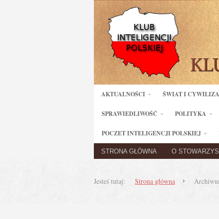
AKTUALNOŚCI
ŚWIAT I CYWILIZ
SPRAWIEDLIWOŚĆ
POLITYKA
POCZET INTELIGENCJI POLSKIEJ
STRONA GŁÓWNA
O STOWARZYS
Jesteś tutaj:
Strona główna
Archiwu