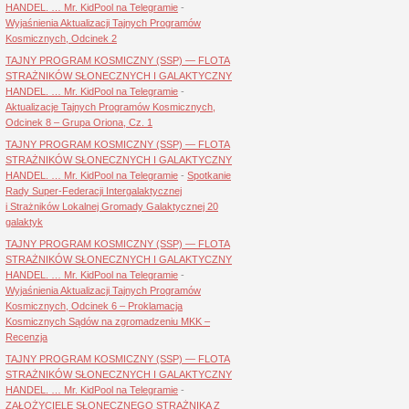
HANDEL. … Mr. KidPool na Telegramie
-
Wyjaśnienia Aktualizacji Tajnych Programów
Kosmicznych, Odcinek 2
TAJNY PROGRAM KOSMICZNY (SSP) — FLOTA
STRAŻNIKÓW SŁONECZNYCH I GALAKTYCZNY
HANDEL. … Mr. KidPool na Telegramie
-
Aktualizacje Tajnych Programów Kosmicznych,
Odcinek 8 – Grupa Oriona, Cz. 1
TAJNY PROGRAM KOSMICZNY (SSP) — FLOTA
STRAŻNIKÓW SŁONECZNYCH I GALAKTYCZNY
HANDEL. … Mr. KidPool na Telegramie
-
Spotkanie
Rady Super-Federacji Intergalaktycznej
i Strażników Lokalnej Gromady Galaktycznej 20
galaktyk
TAJNY PROGRAM KOSMICZNY (SSP) — FLOTA
STRAŻNIKÓW SŁONECZNYCH I GALAKTYCZNY
HANDEL. … Mr. KidPool na Telegramie
-
Wyjaśnienia Aktualizacji Tajnych Programów
Kosmicznych, Odcinek 6 – Proklamacja
Kosmicznych Sądów na zgromadzeniu MKK –
Recenzja
TAJNY PROGRAM KOSMICZNY (SSP) — FLOTA
STRAŻNIKÓW SŁONECZNYCH I GALAKTYCZNY
HANDEL. … Mr. KidPool na Telegramie
-
ZAŁOŻYCIELE SŁONECZNEGO STRAŻNIKA Z