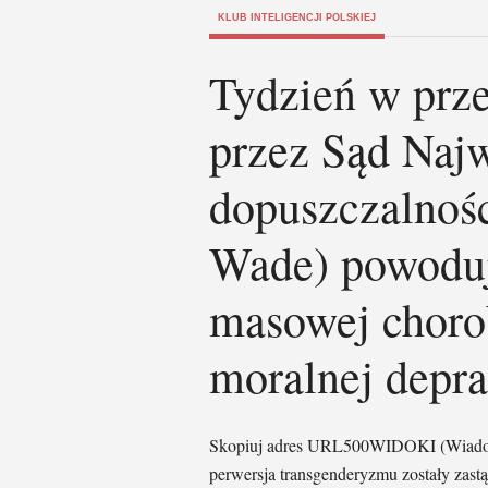
KLUB INTELIGENCJI POLSKIEJ
Tydzień w prze
przez Sąd Naj
dopuszczalnośc
Wade) powoduj
masowej chorob
moralnej depr
Skopiuj adres URL500WIDOKI (Wiadomoś
perwersja transgenderyzmu zostały zast