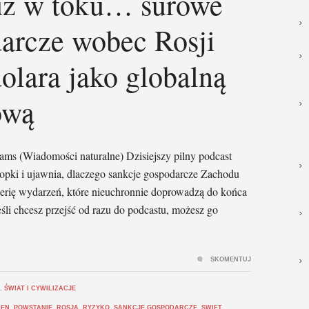
już w toku… surowe
darcze wobec Rosji
ara jako globalną
ową
ams (Wiadomości naturalne) Dzisiejszy pilny podcast
kropki i ujawnia, dlaczego sankcje gospodarcze Zachodu
serię wydarzeń, które nieuchronnie doprowadzą do końca
śli chcesz przejść od razu do podcastu, możesz go
SKOMENTUJ
,
ŚWIAT I CYWILIZACJE
DEN
,
POWSTANIE
,
ROSJA
,
RYZYKO
,
SANKCJE GOSPODARCZE
,
SWIFT
,