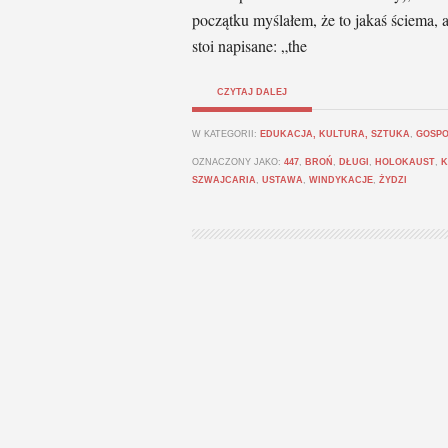
początku myślałem, że to jakaś ściema,
stoi napisane: „the
CZYTAJ DALEJ
W KATEGORII:
EDUKACJA, KULTURA, SZTUKA
,
GOSPO
OZNACZONY JAKO:
447
,
BROŃ
,
DŁUGI
,
HOLOKAUST
,
K
SZWAJCARIA
,
USTAWA
,
WINDYKACJE
,
ŻYDZI