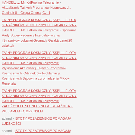
HANDEL. … Mr. KidPool na Telegramie
-
Aktualizacje Tajnych Programów Kosmicznych,
Odcinek 8 – Grupa Oriona, Cz. 1
TAJNY PROGRAM KOSMICZNY (SSP) — FLOTA
STRAŻNIKÓW SŁONECZNYCH I GALAKTYCZNY
HANDEL. … Mr. KidPool na Telegramie
-
Spotkanie
Rady Super-Federacji Intergalaktycznej
i Strażników Lokalnej Gromady Galaktycznej 20
galaktyk
TAJNY PROGRAM KOSMICZNY (SSP) — FLOTA
STRAŻNIKÓW SŁONECZNYCH I GALAKTYCZNY
HANDEL. … Mr. KidPool na Telegramie
-
Wyjaśnienia Aktualizacji Tajnych Programów
Kosmicznych, Odcinek 6 – Proklamacja
Kosmicznych Sądów na zgromadzeniu MKK –
Recenzja
TAJNY PROGRAM KOSMICZNY (SSP) — FLOTA
STRAŻNIKÓW SŁONECZNYCH I GALAKTYCZNY
HANDEL. … Mr. KidPool na Telegramie
-
ZAŁOŻYCIELE SŁONECZNEGO STRAŻNIKA Z
WILLIAMEM TOMPKINSEM
adamd
-
ISTOTY POZAZIEMSKIE POMAGAJĄ
LUDZKOŚCI
adamd
-
ISTOTY POZAZIEMSKIE POMAGAJĄ