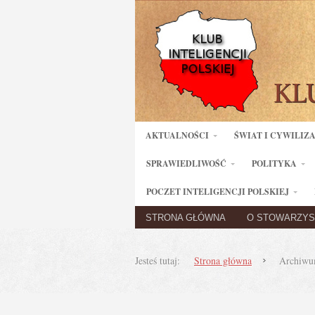
AKTUALNOŚCI
ŚWIAT I CYWILIZ
SPRAWIEDLIWOŚĆ
POLITYKA
POCZET INTELIGENCJI POLSKIEJ
STRONA GŁÓWNA
O STOWARZYS
Jesteś tutaj:
Strona główna
Archiwum