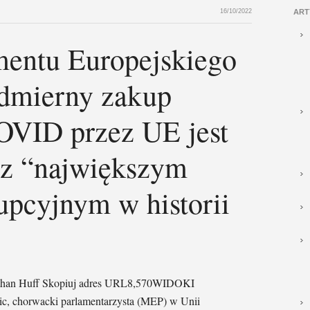
16/10/2022
ART
mentu Europejskiego
admierny zakup
OVID przez UE jest
z “największym
upcyjnym w historii
: Ethan Huff Skopiuj adres URL8,570WIDOKI
ic, chorwacki parlamentarzysta (MEP) w Unii