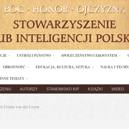
ACJE
USTRÓJ I PAŃSTWO
SPOŁECZEŃSTWO I EKOSYSTEM
OBRONNOŚĆ
EDUKACJA, KULTURA, SZTUKA
NAUKA I TECHN
INNE TEMATY
ZENIU
AUTORZY
STANOWISKO KIP
KSIĄŻKI
WIDEO
 Ursula von der Leyen