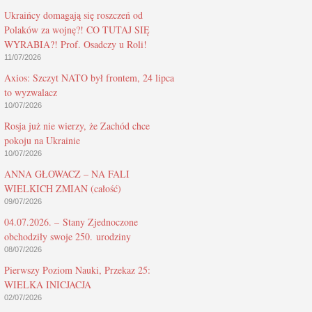
Ukraińcy domagają się roszczeń od
Polaków za wojnę?! CO TUTAJ SIĘ
WYRABIA?! Prof. Osadczy u Roli!
11/07/2026
Axios: Szczyt NATO był frontem, 24 lipca
to wyzwalacz
10/07/2026
Rosja już nie wierzy, że Zachód chce
pokoju na Ukrainie
10/07/2026
ANNA GŁOWACZ – NA FALI
WIELKICH ZMIAN (całość)
09/07/2026
04.07.2026. – Stany Zjednoczone
obchodziły swoje 250. urodziny
08/07/2026
Pierwszy Poziom Nauki, Przekaz 25:
WIELKA INICJACJA
02/07/2026