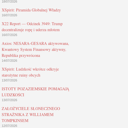
18/07/2026
XSpirit: Piramida Globalnej Władzy
16/07/2026
X22 Report — Odcinek 3949: Trump
decentralizuje ropę i uderza młotem
16/07/2026
Axios: NESARA-GESARA aktywowana,
Kwantowy System Finansowy aktywny,
Republika przywrócona
14/07/2026
XSpirit: Ludzkość wkrótce odkryje
starożytne ruiny obcych
13/07/2026
ISTOTY POZAZIEMSKIE POMAGAJĄ
LUDZKOŚCI
13/07/2026
ZAŁOŻYCIELE SŁONECZNEGO
STRAŻNIKA Z WILLIAMEM
TOMPKINSEM
12/07/2026