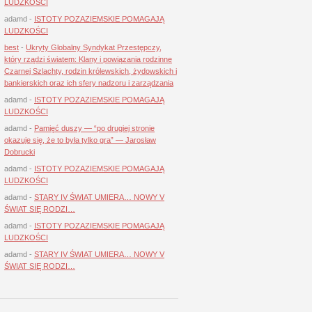
LUDZKOŚCI
adamd
-
ISTOTY POZAZIEMSKIE POMAGAJĄ
LUDZKOŚCI
best
-
Ukryty Globalny Syndykat Przestępczy,
który rządzi światem: Klany i powiązania rodzinne
Czarnej Szlachty, rodzin królewskich, żydowskich i
bankierskich oraz ich sfery nadzoru i zarządzania
adamd
-
ISTOTY POZAZIEMSKIE POMAGAJĄ
LUDZKOŚCI
adamd
-
Pamięć duszy — “po drugiej stronie
okazuje się, że to była tylko gra” — Jarosław
Dobrucki
adamd
-
ISTOTY POZAZIEMSKIE POMAGAJĄ
LUDZKOŚCI
adamd
-
STARY IV ŚWIAT UMIERA… NOWY V
ŚWIAT SIĘ RODZI…
adamd
-
ISTOTY POZAZIEMSKIE POMAGAJĄ
LUDZKOŚCI
adamd
-
STARY IV ŚWIAT UMIERA… NOWY V
ŚWIAT SIĘ RODZI…