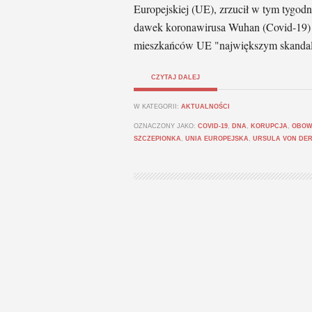
Europejskiej (UE), zrzucił w tym tygod
dawek koronawirusa Wuhan (Covid-19) 
mieszkańców UE "największym skanda
CZYTAJ DALEJ
W KATEGORII:
AKTUALNOŚCI
OZNACZONY JAKO:
COVID-19
,
DNA
,
KORUPCJA
,
OBOW
SZCZEPIONKA
,
UNIA EUROPEJSKA
,
URSULA VON DER