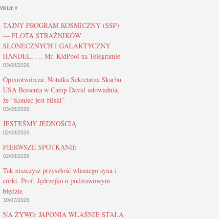
YKUŁY
TAJNY PROGRAM KOSMICZNY (SSP)
— FLOTA STRAŻNIKÓW
SŁONECZNYCH I GALAKTYCZNY
HANDEL. … Mr. KidPool na Telegramie
03/08/2026
Opiniotwórcza: Notatka Sekretarza Skarbu
USA Bessenta w Camp David udowadnia,
że “Koniec jest bliski”
03/08/2026
JESTEŚMY JEDNOŚCIĄ
02/08/2026
PIERWSZE SPOTKANIE
02/08/2026
Tak niszczysz przyszłość własnego syna i
córki. Prof. Jędrzejko o podstawowym
błędzie
30/07/2026
NA ŻYWO: JAPONIA WŁAŚNIE STAŁA