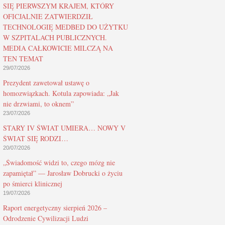
SIĘ PIERWSZYM KRAJEM, KTÓRY
OFICJALNIE ZATWIERDZIŁ
TECHNOLOGIĘ MEDBED DO UŻYTKU
W SZPITALACH PUBLICZNYCH.
MEDIA CAŁKOWICIE MILCZĄ NA
TEN TEMAT
29/07/2026
Prezydent zawetował ustawę o
homozwiązkach. Kotula zapowiada: „Jak
nie drzwiami, to oknem”
23/07/2026
STARY IV ŚWIAT UMIERA… NOWY V
ŚWIAT SIĘ RODZI…
20/07/2026
„Świadomość widzi to, czego mózg nie
zapamiętał” — Jarosław Dobrucki o życiu
po śmierci klinicznej
19/07/2026
Raport energetyczny sierpień 2026 –
Odrodzenie Cywilizacji Ludzi