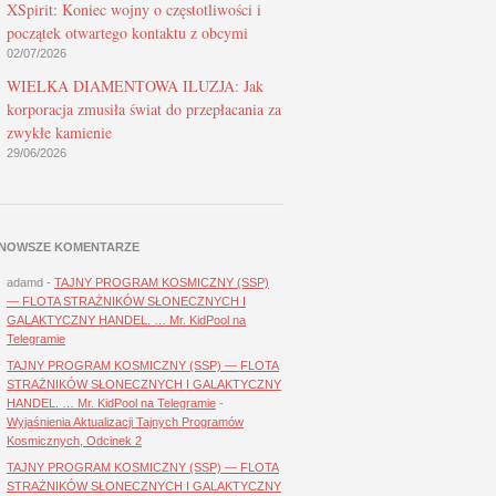
XSpirit: Koniec wojny o częstotliwości i
początek otwartego kontaktu z obcymi
02/07/2026
WIELKA DIAMENTOWA ILUZJA: Jak
korporacja zmusiła świat do przepłacania za
zwykłe kamienie
29/06/2026
NOWSZE KOMENTARZE
adamd
-
TAJNY PROGRAM KOSMICZNY (SSP)
— FLOTA STRAŻNIKÓW SŁONECZNYCH I
GALAKTYCZNY HANDEL. … Mr. KidPool na
Telegramie
TAJNY PROGRAM KOSMICZNY (SSP) — FLOTA
STRAŻNIKÓW SŁONECZNYCH I GALAKTYCZNY
HANDEL. … Mr. KidPool na Telegramie
-
Wyjaśnienia Aktualizacji Tajnych Programów
Kosmicznych, Odcinek 2
TAJNY PROGRAM KOSMICZNY (SSP) — FLOTA
STRAŻNIKÓW SŁONECZNYCH I GALAKTYCZNY