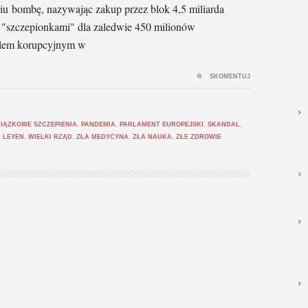
niu bombę, nazywając zakup przez blok 4,5 miliarda
"szczepionkami" dla zaledwie 450 milionów
lem korupcyjnym w
SKOMENTUJ
IĄZKOWE SZCZEPIENIA
,
PANDEMIA
,
PARLAMENT EUROPEJSKI
,
SKANDAL
,
 LEYEN
,
WIELKI RZĄD
,
ZŁA MEDYCYNA
,
ZŁA NAUKA
,
ZŁE ZDROWIE