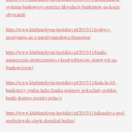
systemu-bankowego-poprzez-likwidacje-bankrutow-na-koszt-
obywateli/
https://www.klubinteligencjipolskiej.pl/2015/11/politycy-
prostytuuja-sie-z-miedzynarodowa-finansjera/
https://www.klubinteligencjipolskiej.pl/2015/11/banki-
napuszczaja-spoleczenstwo-i-kredytobiorcow-zlotowych-na-
frankowiczow/
https://www.klubinteligencjipolskiej.pl/2015/11/kula-lis-65-
banksterzy-grabia-ludzi-franka-najpierw-pokochaly-polskie-
banki-dopiero-pozniej-polacy/
https://www.klubinteligencjipolskiej.pl/2015/11/nikander-a-prof-
modzelewski-ciagle-doradzal-bedzie/