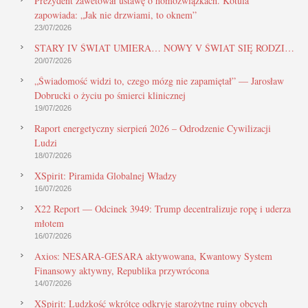
Prezydent zawetował ustawę o homozwiązkach. Kotula
zapowiada: „Jak nie drzwiami, to oknem”
23/07/2026
STARY IV ŚWIAT UMIERA… NOWY V ŚWIAT SIĘ RODZI…
20/07/2026
„Świadomość widzi to, czego mózg nie zapamiętał” — Jarosław
Dobrucki o życiu po śmierci klinicznej
19/07/2026
Raport energetyczny sierpień 2026 – Odrodzenie Cywilizacji
Ludzi
18/07/2026
XSpirit: Piramida Globalnej Władzy
16/07/2026
X22 Report — Odcinek 3949: Trump decentralizuje ropę i uderza
młotem
16/07/2026
Axios: NESARA-GESARA aktywowana, Kwantowy System
Finansowy aktywny, Republika przywrócona
14/07/2026
XSpirit: Ludzkość wkrótce odkryje starożytne ruiny obcych