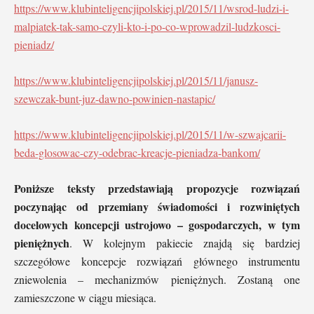
https://www.klubinteligencjipolskiej.pl/2015/11/wsrod-ludzi-i-
malpiatek-tak-samo-czyli-kto-i-po-co-wprowadzil-ludzkosci-
pieniadz/
https://www.klubinteligencjipolskiej.pl/2015/11/janusz-
szewczak-bunt-juz-dawno-powinien-nastapic/
https://www.klubinteligencjipolskiej.pl/2015/11/w-szwajcarii-
beda-glosowac-czy-odebrac-kreacje-pieniadza-bankom/
Poniższe teksty przedstawiają propozycje rozwiązań
poczynając od przemiany świadomości i
rozwiniętych
docelowych koncepcji ustrojowo – gospodarczych, w tym
pieniężnych
. W kolejnym pakiecie znajdą się bardziej
szczegółowe koncepcje rozwiązań głównego instrumentu
zniewolenia – mechanizmów pieniężnych. Zostaną one
zamieszczone w ciągu miesiąca.