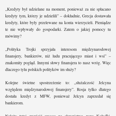
„Kredyty był udzielane na moment, ponieważ za nie spłacano
kredyty tym, którzy je udzielili” – dokładnie, Grecja dostawała
kredyty, które były przelewane na konta wierzycieli. Pieniądze
te nie wpływały do gospodarki. Zatem o jakiej pomocy tu
mówimy?
„Polityka Trojki sprzyjała interesom międzynarodowej
finansjery, bankierów, niż ludu pracującego miast i wsi” –
znakomity pogląd. Innymi słowy finansjera to nasz wróg. Więc
dlaczego tylu polskich polityków im służy?
Kolejne świetne spostrzeżenie to: „służalczość Jelcyna
względem międzynarodowej finansjery”. Rosja tylko dlatego
dostała kredyt z MFW, ponieważ Jelcyn zaprzedał się
bankierom.
Należy tutaj zwrócić uwagę na słownictwo pana Kołodki.