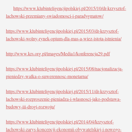
https://www.klubinteligencjipolskiej.pl/2015/10/dr-krzysztof-
lachowski-przemiany-swiadomosci-i-paradygmatow/
https://www.klubinteligencjipolskiej.pl/2015/03/dr-krzysztof-
lachowski-wolny-rynek-opium-dla-mas-a-wiez-istota-istnienia/
http://www.krs.org.pl/images/Media1/konferencja29.pdf
https://www.klubinteligencjipolskiej.pl/2015/08/nacjonalizacja-
pieniedzy-walka-o-suwerennosc-monetarna/
https://www.klubinteligencjipolskiej.pl/2015/11/dr-krzysztof-
lachowski-rozproszenie-pieniadza-i-wlasnosci-jako-podstawa-
budowy-iii-drogi-rozwoju/
https://www.klubinteligencjipolskiej.pl/2014/04/krzysztof-
lachowski-zarys-koncepcji-ekonomii-obywatelskiej-i-nowego-