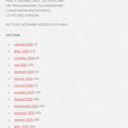
PRACY ORGANICZNEJ „OD PODSTAW”,
JAK PRADZIADOWIE, DLA ODBUDOWY
I UMOCNIENIA WSZYSTKIEGO,
CO POLSKĘ STANOWI.
DO TEGO WZYWAMY KAŻDEGO POLAKA.
ARCHIWA
sierpień 2026
(4)
lipiec 2026
(19)
czerwiec 2026
(9)
maj 2026
(10)
kwiecień 2026
(9)
marzec 2026
(10)
styczeń 2026
(1)
grudzień 2025
(24)
listopad 2025
(68)
październik 2025
(63)
wrzesień 2025
(63)
sierpień 2025
(90)
lipiec 2025
(54)