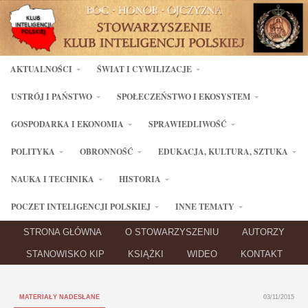
AKTUALNOŚCI
ŚWIAT I CYWILIZACJE
USTRÓJ I PAŃSTWO
SPOŁECZEŃSTWO I EKOSYSTEM
GOSPODARKA I EKONOMIA
SPRAWIEDLIWOŚĆ
POLITYKA
OBRONNOŚĆ
EDUKACJA, KULTURA, SZTUKA
NAUKA I TECHNIKA
HISTORIA
POCZET INTELIGENCJI POLSKIEJ
INNE TEMATY
STRONA GŁÓWNA
O STOWARZYSZENIU
AUTORZY
STANOWISKO KIP
KSIĄŻKI
WIDEO
KONTAKT
MATERIAŁY NADESŁANE
03/11/2015