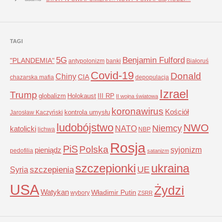
TAGI
5G
Benjamin Fulford
"PLANDEMIA"
antypolonizm
banki
Białoruś
Covid-19
Donald
Chiny
CIA
chazarska mafia
depopulacja
Izrael
Trump
globalizm
Holokaust
III RP
II wojna światowa
koronawirus
Kościół
kontrola umysłu
Jarosław Kaczyński
ludobójstwo
NWO
Niemcy
NATO
katolicki
lichwa
NBP
Rosja
PiS
Polska
syjonizm
pieniądz
pedofilia
satanizm
szczepionki
ukraina
UE
Syria
szczepienia
USA
Żydzi
Watykan
Władimir Putin
wybory
ZSRR