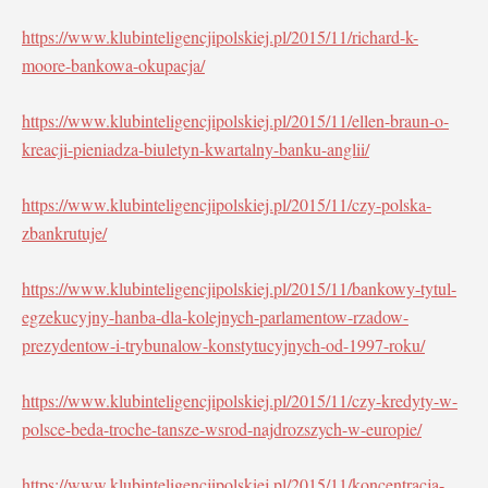
https://www.klubinteligencjipolskiej.pl/2015/11/richard-k-
moore-bankowa-okupacja/
https://www.klubinteligencjipolskiej.pl/2015/11/ellen-braun-o-
kreacji-pieniadza-biuletyn-kwartalny-banku-anglii/
https://www.klubinteligencjipolskiej.pl/2015/11/czy-polska-
zbankrutuje/
https://www.klubinteligencjipolskiej.pl/2015/11/bankowy-tytul-
egzekucyjny-hanba-dla-kolejnych-parlamentow-rzadow-
prezydentow-i-trybunalow-konstytucyjnych-od-1997-roku/
https://www.klubinteligencjipolskiej.pl/2015/11/czy-kredyty-w-
polsce-beda-troche-tansze-wsrod-najdrozszych-w-europie/
https://www.klubinteligencjipolskiej.pl/2015/11/koncentracja-