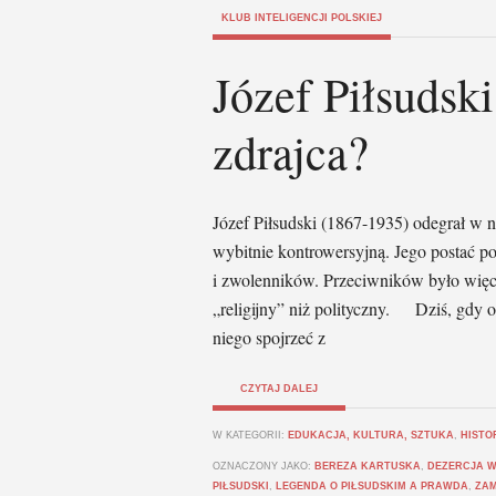
KLUB INTELIGENCJI POLSKIEJ
Józef Piłsudski
zdrajca?
Józef Piłsudski (1867-1935) odegrał w na
wybitnie kontrowersyjną. Jego postać po
i zwolenników. Przeciwników było więc
„religijny” niż polityczny. Dziś, gdy o
niego spoj­rzeć z
CZYTAJ DALEJ
W KATEGORII:
EDUKACJA, KULTURA, SZTUKA
,
HISTO
OZNACZONY JAKO:
BEREZA KARTUSKA
,
DEZERCJA W
PIŁSUDSKI
,
LEGENDA O PIŁSUDSKIM A PRAWDA
,
ZA