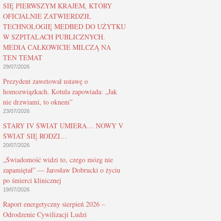
SIĘ PIERWSZYM KRAJEM, KTÓRY
OFICJALNIE ZATWIERDZIŁ
TECHNOLOGIĘ MEDBED DO UŻYTKU
W SZPITALACH PUBLICZNYCH.
MEDIA CAŁKOWICIE MILCZĄ NA
TEN TEMAT
29/07/2026
Prezydent zawetował ustawę o
homozwiązkach. Kotula zapowiada: „Jak
nie drzwiami, to oknem”
23/07/2026
STARY IV ŚWIAT UMIERA… NOWY V
ŚWIAT SIĘ RODZI…
20/07/2026
„Świadomość widzi to, czego mózg nie
zapamiętał” — Jarosław Dobrucki o życiu
po śmierci klinicznej
19/07/2026
Raport energetyczny sierpień 2026 –
Odrodzenie Cywilizacji Ludzi