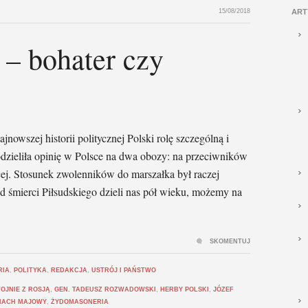
15/08/2018
ART
 – bohater czy
jnowszej historii politycznej Polski rolę szczególną i
dzieliła opinię w Pol­sce na dwa obozy: na przeciwników
ej. Stosunek zwolenników do marszałka był raczej
d śmierci Piłsudskiego dzieli nas pół wieku, możemy na
SKOMENTUJ
RIA
,
POLITYKA
,
REDAKCJA
,
USTRÓJ I PAŃSTWO
OJNIE Z ROSJĄ
,
GEN. TADEUSZ ROZWADOWSKI
,
HERBY POLSKI
,
JÓZEF
MACH MAJOWY
,
ŻYDOMASONERIA