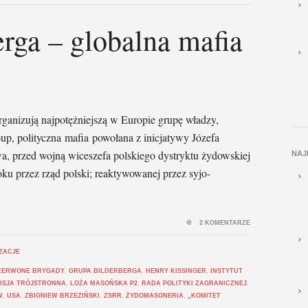
rga – globalna mafia
organizują najpotężniejszą w Europie grupę władzy,
up, polityczna mafia powołana z inicjatywy Józefa
wa, przed wojną wiceszefa polskiego dystryktu żydowskiej
NAJ
oku przez rząd polski; reaktywowanej przez syjo-
2 KOMENTARZE
IZACJE
ZERWONE BRYGADY
,
GRUPA BILDERBERGA
,
HENRY KISSINGER
,
INSTYTUT
ISJA TRÓJSTRONNA
,
LOŻA MASOŃSKA P2
,
RADA POLITYKI ZAGRANICZNEJ
,
W
,
USA
,
ZBIGNIEW BRZEZIŃSKI
,
ZSRR
,
ŻYDOMASONERIA
,
„KOMITET