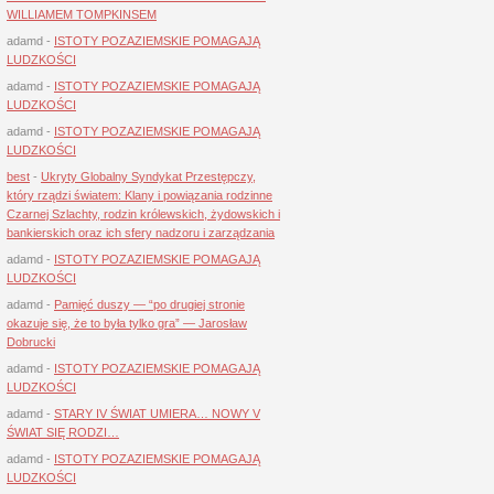
WILLIAMEM TOMPKINSEM
adamd
-
ISTOTY POZAZIEMSKIE POMAGAJĄ
LUDZKOŚCI
adamd
-
ISTOTY POZAZIEMSKIE POMAGAJĄ
LUDZKOŚCI
adamd
-
ISTOTY POZAZIEMSKIE POMAGAJĄ
LUDZKOŚCI
best
-
Ukryty Globalny Syndykat Przestępczy,
który rządzi światem: Klany i powiązania rodzinne
Czarnej Szlachty, rodzin królewskich, żydowskich i
bankierskich oraz ich sfery nadzoru i zarządzania
adamd
-
ISTOTY POZAZIEMSKIE POMAGAJĄ
LUDZKOŚCI
adamd
-
Pamięć duszy — “po drugiej stronie
okazuje się, że to była tylko gra” — Jarosław
Dobrucki
adamd
-
ISTOTY POZAZIEMSKIE POMAGAJĄ
LUDZKOŚCI
adamd
-
STARY IV ŚWIAT UMIERA… NOWY V
ŚWIAT SIĘ RODZI…
adamd
-
ISTOTY POZAZIEMSKIE POMAGAJĄ
LUDZKOŚCI