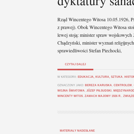
dyktatury sana
Rząd Wincentego Witosa 10.05.1926, Pre
z prawej). Obok Wincentego Witosa stoi
lewej stoją: minister spraw wojskowych
Chądzyński, minister wyznań religijnych
sprawiedliwości Stefan Piechocki,
CZYTAJ DALEJ
W KATEGORII:
EDUKACJA, KULTURA, SZTUKA
,
HISTO
OZNACZONY JAKO:
BEREZA KARUSKA
,
CENTROLEW
,
WOJNA ŚWIATOWA
,
JÓZEF PIŁSUDSKI
,
MIĘDZYNARO
WINCENTY WITOS
,
ZAMACH MAJOWY 1926 R.
,
ZWIĄZ
MATERIAŁY NADESŁANE