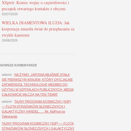
XSpirit: Koniec wojny o częstotliwości i
początek otwartego kontaktu z obcymi
02/07/2026
WIELKA DIAMENTOWA ILUZJA: Jak
korporacja zmusiła świat do przepłacania za
zwykłe kamienie
29/06/2026
NOWSZE KOMENTARZE
adamd
-
NA ŻYWO: JAPONIA WŁAŚNIE STAŁA
SIĘ PIERWSZYM KRAJEM, KTÓRY OFICJALNIE
ZATWIERDZIŁ TECHNOLOGIĘ MEDBED DO
UŻYTKU W SZPITALACH PUBLICZNYCH. MEDIA
CAŁKOWICIE MILCZĄ NA TEN TEMAT
adamd
-
TAJNY PROGRAM KOSMICZNY (SSP)
— FLOTA STRAŻNIKÓW SŁONECZNYCH I
GALAKTYCZNY HANDEL. … Mr. KidPool na
Telegramie
TAJNY PROGRAM KOSMICZNY (SSP) — FLOTA
STRAŻNIKÓW SŁONECZNYCH I GALAKTYCZNY