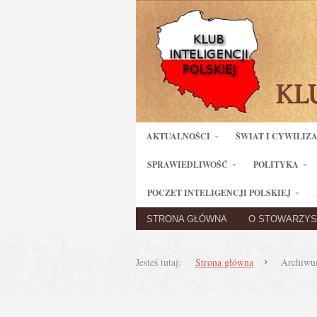
AKTUALNOŚCI
ŚWIAT I CYWILIZ
SPRAWIEDLIWOŚĆ
POLITYKA
POCZET INTELIGENCJI POLSKIEJ
STRONA GŁÓWNA
O STOWARZYS
Jesteś tutaj:
Strona główna
Archiwu