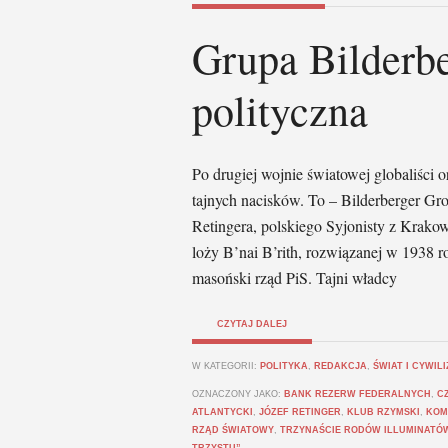
Grupa Bilderbe
polityczna
Po drugiej wojnie światowej globaliści 
tajnych nacisków. To – Bilderberger Gro
Retingera, polskiego Syjonisty z Krako
loży B’nai B’rith, rozwiązanej w 1938 r
masoński rząd PiS. Tajni władcy
CZYTAJ DALEJ
W KATEGORII:
POLITYKA
,
REDAKCJA
,
ŚWIAT I CYWIL
OZNACZONY JAKO:
BANK REZERW FEDERALNYCH
,
C
ATLANTYCKI
,
JÓZEF RETINGER
,
KLUB RZYMSKI
,
KOM
RZĄD ŚWIATOWY
,
TRZYNAŚCIE RODÓW ILLUMINATÓ