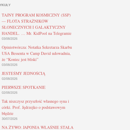
YKUŁY
TAJNY PROGRAM KOSMICZNY (SSP)
— FLOTA STRAŻNIKÓW
SŁONECZNYCH I GALAKTYCZNY
HANDEL. … Mr. KidPool na Telegramie
03/08/2026
Opiniotwórcza: Notatka Sekretarza Skarbu
USA Bessenta w Camp David udowadnia,
że “Koniec jest bliski”
03/08/2026
JESTEŚMY JEDNOŚCIĄ
02/08/2026
PIERWSZE SPOTKANIE
02/08/2026
Tak niszczysz przyszłość własnego syna i
córki. Prof. Jędrzejko o podstawowym
błędzie
30/07/2026
NA ŻYWO: JAPONIA WŁAŚNIE STAŁA