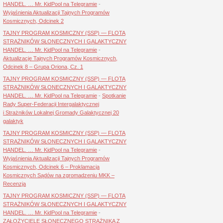
HANDEL. … Mr. KidPool na Telegramie
-
Wyjaśnienia Aktualizacji Tajnych Programów
Kosmicznych, Odcinek 2
TAJNY PROGRAM KOSMICZNY (SSP) — FLOTA
STRAŻNIKÓW SŁONECZNYCH I GALAKTYCZNY
HANDEL. … Mr. KidPool na Telegramie
-
Aktualizacje Tajnych Programów Kosmicznych,
Odcinek 8 – Grupa Oriona, Cz. 1
TAJNY PROGRAM KOSMICZNY (SSP) — FLOTA
STRAŻNIKÓW SŁONECZNYCH I GALAKTYCZNY
HANDEL. … Mr. KidPool na Telegramie
-
Spotkanie
Rady Super-Federacji Intergalaktycznej
i Strażników Lokalnej Gromady Galaktycznej 20
galaktyk
TAJNY PROGRAM KOSMICZNY (SSP) — FLOTA
STRAŻNIKÓW SŁONECZNYCH I GALAKTYCZNY
HANDEL. … Mr. KidPool na Telegramie
-
Wyjaśnienia Aktualizacji Tajnych Programów
Kosmicznych, Odcinek 6 – Proklamacja
Kosmicznych Sądów na zgromadzeniu MKK –
Recenzja
TAJNY PROGRAM KOSMICZNY (SSP) — FLOTA
STRAŻNIKÓW SŁONECZNYCH I GALAKTYCZNY
HANDEL. … Mr. KidPool na Telegramie
-
ZAŁOŻYCIELE SŁONECZNEGO STRAŻNIKA Z