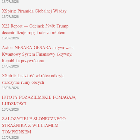
18/07/2026
XSpirit: Piramida Globalnej Władzy
16/07/2026
X22 Report — Odcinek 3949: Trump
decentralizuje ropę i uderza młotem
16/07/2026
Axios: NESARA-GESARA aktywowana,
Kwantowy System Finansowy aktywny,
Republika przywrócona
14/07/2026
XSpirit: Ludzkość wkrótce odkryje
starożytne ruiny obcych
13/07/2026
ISTOTY POZAZIEMSKIE POMAGAJĄ
LUDZKOŚCI
13/07/2026
ZAŁOŻYCIELE SŁONECZNEGO
STRAŻNIKA Z WILLIAMEM
TOMPKINSEM
12/07/2026