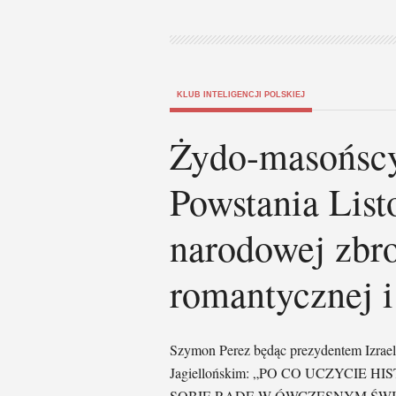
KLUB INTELIGENCJI POLSKIEJ
Żydo-masońscy
Powstania Lis
narodowej zbr
romantycznej i
Szymon Perez będąc prezydentem Izrael
Jagiellońskim: „PO CO UCZYCIE H
SOBIE RADĘ W ÓWCZESNYM ŚWIE