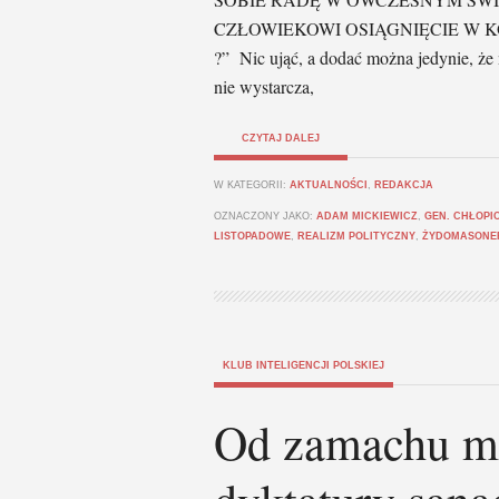
CZŁOWIEKOWI OSIĄGNIĘCIE W K
?” Nic ująć, a dodać można jedynie, że 
nie wystarcza,
CZYTAJ DALEJ
W KATEGORII:
AKTUALNOŚCI
,
REDAKCJA
OZNACZONY JAKO:
ADAM MICKIEWICZ
,
GEN. CHŁOPI
LISTOPADOWE
,
REALIZM POLITYCZNY
,
ŻYDOMASONE
KLUB INTELIGENCJI POLSKIEJ
Od zamachu m