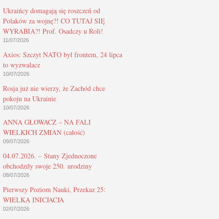
Ukraińcy domagają się roszczeń od
Polaków za wojnę?! CO TUTAJ SIĘ
WYRABIA?! Prof. Osadczy u Roli!
11/07/2026
Axios: Szczyt NATO był frontem, 24 lipca
to wyzwalacz
10/07/2026
Rosja już nie wierzy, że Zachód chce
pokoju na Ukrainie
10/07/2026
ANNA GŁOWACZ – NA FALI
WIELKICH ZMIAN (całość)
09/07/2026
04.07.2026. – Stany Zjednoczone
obchodziły swoje 250. urodziny
08/07/2026
Pierwszy Poziom Nauki, Przekaz 25:
WIELKA INICJACJA
02/07/2026