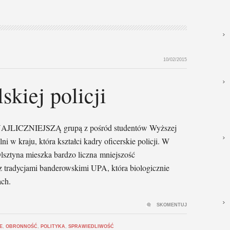
10/02/2015
skiej policji
AJLICZNIEJSZĄ grupą z pośród studentów Wyższej
ni w kraju, która kształci kadry oficerskie policji. W
Olsztyna mieszka bardzo liczna mniejszość
 z tradycjami banderowskimi UPA, która biologicznie
ach.
SKOMENTUJ
E
,
OBRONNOŚĆ
,
POLITYKA
,
SPRAWIEDLIWOŚĆ