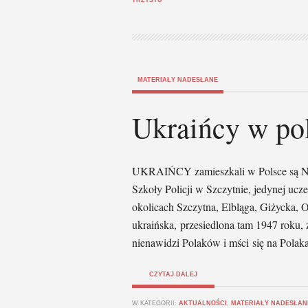
TRZYSTU”
MATERIAŁY NADESŁANE
Ukraińcy w pol
UKRAIŃCY zamieszkali w Polsce są N
Szkoły Policji w Szczytnie, jedynej uczel
okolicach Szczytna, Elbląga, Giżycka, 
ukraińska, przesiedlona tam 1947 roku,
nienawidzi Polaków i mści się na Polak
CZYTAJ DALEJ
W KATEGORII:
AKTUALNOŚCI
,
MATERIAŁY NADESŁAN