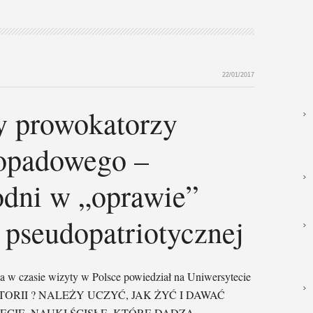
22/01/2017
 prowokatorzy
topadowego –
odni w „oprawie”
 pseudopatriotycznej
a w czasie wizyty w Polsce powiedział na Uniwersytecie
ISTORII ? NALEŻY UCZYĆ, JAK ŻYĆ I DAWAĆ
CIE. NAUKI ŚCISŁE, KTÓRE DADZĄ