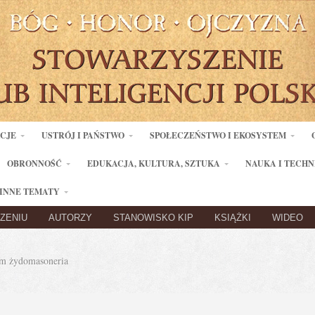
ACJE
USTRÓJ I PAŃSTWO
SPOŁECZEŃSTWO I EKOSYSTEM
OBRONNOŚĆ
EDUKACJA, KULTURA, SZTUKA
NAUKA I TECHN
INNE TEMATY
ZENIU
AUTORZY
STANOWISKO KIP
KSIĄŻKI
WIDEO
m żydomasoneria