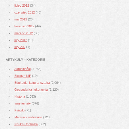
lipiec 2012
(34)
czerwiec 2012
(46)
maj 2012
(26)
kwiecień 2012
(44)
marzec 2012
(36)
luty 2012
(19)
luty 202
(1)
ARTYKUŁY – KATEGORIE
Aktualności
(4 753)
Biuletyn KIP
(19)
Edukacja, kultura, sztuka
(2 064)
Gospodarka i ekonomia
(1 120)
Historia
(1 053)
Inne tematy
(376)
Książki
(71)
Materiały nadesłane
(128)
Nauka i technika
(862)