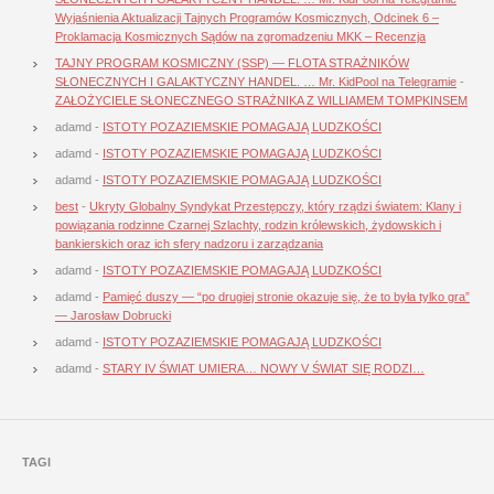
Wyjaśnienia Aktualizacji Tajnych Programów Kosmicznych, Odcinek 6 –
Proklamacja Kosmicznych Sądów na zgromadzeniu MKK – Recenzja
TAJNY PROGRAM KOSMICZNY (SSP) — FLOTA STRAŻNIKÓW
SŁONECZNYCH I GALAKTYCZNY HANDEL. … Mr. KidPool na Telegramie
-
ZAŁOŻYCIELE SŁONECZNEGO STRAŻNIKA Z WILLIAMEM TOMPKINSEM
adamd
-
ISTOTY POZAZIEMSKIE POMAGAJĄ LUDZKOŚCI
adamd
-
ISTOTY POZAZIEMSKIE POMAGAJĄ LUDZKOŚCI
adamd
-
ISTOTY POZAZIEMSKIE POMAGAJĄ LUDZKOŚCI
best
-
Ukryty Globalny Syndykat Przestępczy, który rządzi światem: Klany i
powiązania rodzinne Czarnej Szlachty, rodzin królewskich, żydowskich i
bankierskich oraz ich sfery nadzoru i zarządzania
adamd
-
ISTOTY POZAZIEMSKIE POMAGAJĄ LUDZKOŚCI
adamd
-
Pamięć duszy — “po drugiej stronie okazuje się, że to była tylko gra”
— Jarosław Dobrucki
adamd
-
ISTOTY POZAZIEMSKIE POMAGAJĄ LUDZKOŚCI
adamd
-
STARY IV ŚWIAT UMIERA… NOWY V ŚWIAT SIĘ RODZI…
TAGI