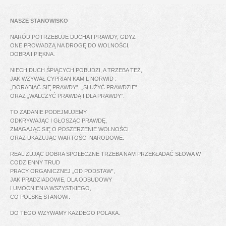
NASZE STANOWISKO
NARÓD POTRZEBUJE DUCHA I PRAWDY, GDYŻ
ONE PROWADZĄ NA DROGĘ DO WOLNOŚCI,
DOBRA I PIĘKNA.
NIECH DUCH ŚPIĄCYCH POBUDZI, A TRZEBA TEŻ,
JAK WZYWAŁ CYPRIAN KAMIL NORWID :
„DORABIAĆ SIĘ PRAWDY”, „SŁUŻYĆ PRAWDZIE”
ORAZ „WALCZYĆ PRAWDĄ I DLA PRAWDY”.
TO ZADANIE PODEJMUJEMY
ODKRYWAJĄC I GŁOSZĄC PRAWDĘ,
ZMAGAJĄC SIĘ O POSZERZENIE WOLNOŚCI
ORAZ UKAZUJĄC WARTOŚCI NARODOWE.
REALIZUJĄC DOBRA SPOŁECZNE TRZEBA NAM PRZEKŁADAĆ SŁOWA W
CODZIENNY TRUD
PRACY ORGANICZNEJ „OD PODSTAW”,
JAK PRADZIADOWIE, DLA ODBUDOWY
I UMOCNIENIA WSZYSTKIEGO,
CO POLSKĘ STANOWI.
DO TEGO WZYWAMY KAŻDEGO POLAKA.