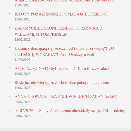
13/07/2026
ISTOTY POZAZIEMSKIE POMAGAJĄ LUDZKOŚCI
13/07/2026
ZAŁOŻYCIELE SŁONECZNEGO STRAŻNIKA Z
WILLIAMEM TOMPKINSEM
12/07/2026
Ukraińcy domagają się roszczeń od Polaków za wojnę?! CO
TUTAJ SIĘ WYRABIA?! Prof. Osadczy u Roli!
11/07/2026
Axios: Szczyt NATO był frontem, 24 lipca to wyzwalacz
10/07/2026
Rosja już nie wierzy, że Zachód chce pokoju na Ukrainie
10/07/2026
ANNA GŁOWACZ – NA FALI WIELKICH ZMIAN (całość)
09/07/2026
04.07.2026. – Stany Zjednoczone obchodziły swoje 250. urodziny
08/07/2026