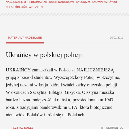
NACJONALIZM
,
PERSONALIZM
,
RUCH NARODOWY
,
SYJONIZM
,
SZOWINIZM
,
ŻYDO-
CHRZEŚCIJAŃSTWO
,
ŻYDZI
MATERIAŁY NADESŁANE
10/02/2015
Ukraińcy w polskiej policji
UKRAIŃCY zamieszkali w Polsce są NAJLICZNIEJSZĄ
grupą z pośród studentów Wyższej Szkoły Policji w Szczytnie,
jedynej uczelni w kraju, która kształci kadry oficerskie policji.
W okolicach Szczytna, Elbląga, Giżycka, Olsztyna mieszka
bardzo liczna mniejszość ukraińska, przesiedlona tam 1947
roku, z tradycjami banderowskimi UPA, która biologicznie
nienawidzi Polaków i mści się na Polakach.
CZYTAJ DALEJ
SKOMENTUJ