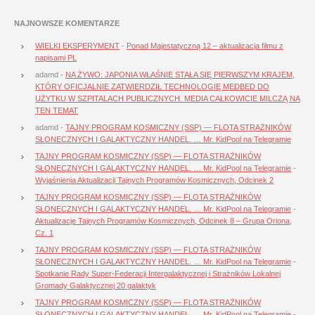
NAJNOWSZE KOMENTARZE
WIELKI EKSPERYMENT
-
Ponad Majestatyczną 12 – aktualizacja filmu z
napisami PL
adamd
-
NA ŻYWO: JAPONIA WŁAŚNIE STAŁA SIĘ PIERWSZYM KRAJEM,
KTÓRY OFICJALNIE ZATWIERDZIŁ TECHNOLOGIĘ MEDBED DO
UŻYTKU W SZPITALACH PUBLICZNYCH. MEDIA CAŁKOWICIE MILCZĄ NA
TEN TEMAT
adamd
-
TAJNY PROGRAM KOSMICZNY (SSP) — FLOTA STRAŻNIKÓW
SŁONECZNYCH I GALAKTYCZNY HANDEL. … Mr. KidPool na Telegramie
TAJNY PROGRAM KOSMICZNY (SSP) — FLOTA STRAŻNIKÓW
SŁONECZNYCH I GALAKTYCZNY HANDEL. … Mr. KidPool na Telegramie
-
Wyjaśnienia Aktualizacji Tajnych Programów Kosmicznych, Odcinek 2
TAJNY PROGRAM KOSMICZNY (SSP) — FLOTA STRAŻNIKÓW
SŁONECZNYCH I GALAKTYCZNY HANDEL. … Mr. KidPool na Telegramie
-
Aktualizacje Tajnych Programów Kosmicznych, Odcinek 8 – Grupa Oriona,
Cz. 1
TAJNY PROGRAM KOSMICZNY (SSP) — FLOTA STRAŻNIKÓW
SŁONECZNYCH I GALAKTYCZNY HANDEL. … Mr. KidPool na Telegramie
-
Spotkanie Rady Super-Federacji Intergalaktycznej i Strażników Lokalnej
Gromady Galaktycznej 20 galaktyk
TAJNY PROGRAM KOSMICZNY (SSP) — FLOTA STRAŻNIKÓW
SŁONECZNYCH I GALAKTYCZNY HANDEL. … Mr. KidPool na Telegramie
-