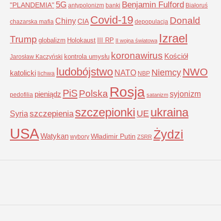
5G
Benjamin Fulford
"PLANDEMIA"
antypolonizm
banki
Białoruś
Covid-19
Donald
Chiny
CIA
chazarska mafia
depopulacja
Izrael
Trump
globalizm
Holokaust
III RP
II wojna światowa
koronawirus
Kościół
kontrola umysłu
Jarosław Kaczyński
ludobójstwo
NWO
Niemcy
NATO
katolicki
lichwa
NBP
Rosja
PiS
Polska
syjonizm
pieniądz
pedofilia
satanizm
szczepionki
ukraina
UE
Syria
szczepienia
USA
Żydzi
Watykan
Władimir Putin
wybory
ZSRR