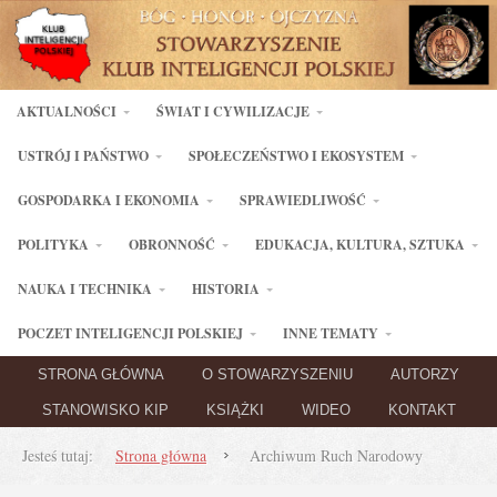
AKTUALNOŚCI
ŚWIAT I CYWILIZACJE
USTRÓJ I PAŃSTWO
SPOŁECZEŃSTWO I EKOSYSTEM
GOSPODARKA I EKONOMIA
SPRAWIEDLIWOŚĆ
POLITYKA
OBRONNOŚĆ
EDUKACJA, KULTURA, SZTUKA
NAUKA I TECHNIKA
HISTORIA
POCZET INTELIGENCJI POLSKIEJ
INNE TEMATY
STRONA GŁÓWNA
O STOWARZYSZENIU
AUTORZY
STANOWISKO KIP
KSIĄŻKI
WIDEO
KONTAKT
Jesteś tutaj:
Strona główna
Archiwum Ruch Narodowy