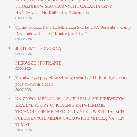
STRAŻNIKÓW SŁONECZNYCH I GALAKTYCZNY
HANDEL. … Mr. KidPool na Telegramie
03/08/2026
Opiniotwórcza: Notatka Sekretarza Skarbu USA Bessenta w Camp
David udowadnia, że “Koniec jest bliski”
03/08/2026
JESTEŚMY JEDNOŚCIĄ
02/08/2026
PIERWSZE SPOTKANIE
02/08/2026
Tak niszczysz przyszłość własnego syna i córki. Prof. Jędrzejko o
podstawowym błędzie
30/07/2026
NA ŻYWO: JAPONIA WŁAŚNIE STAŁA SIĘ PIERWSZYM
KRAJEM, KTÓRY OFICJALNIE ZATWIERDZIŁ
TECHNOLOGIĘ MEDBED DO UŻYTKU W SZPITALACH
PUBLICZNYCH. MEDIA CAŁKOWICIE MILCZĄ NA TEN
TEMAT
29/07/2026