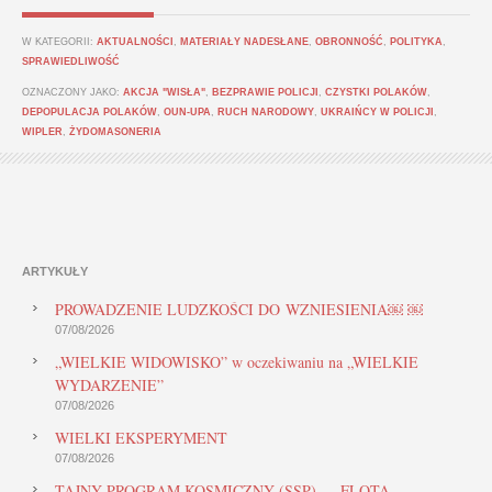
W KATEGORII:
AKTUALNOŚCI
,
MATERIAŁY NADESŁANE
,
OBRONNOŚĆ
,
POLITYKA
,
SPRAWIEDLIWOŚĆ
OZNACZONY JAKO:
AKCJA "WISŁA"
,
BEZPRAWIE POLICJI
,
CZYSTKI POLAKÓW
,
DEPOPULACJA POLAKÓW
,
OUN-UPA
,
RUCH NARODOWY
,
UKRAIŃCY W POLICJI
,
WIPLER
,
ŻYDOMASONERIA
ARTYKUŁY
PROWADZENIE LUDZKOŚCI DO WZNIESIENIA￼ ￼
07/08/2026
„WIELKIE WIDOWISKO” w oczekiwaniu na „WIELKIE
WYDARZENIE”
07/08/2026
WIELKI EKSPERYMENT
07/08/2026
TAJNY PROGRAM KOSMICZNY (SSP) — FLOTA