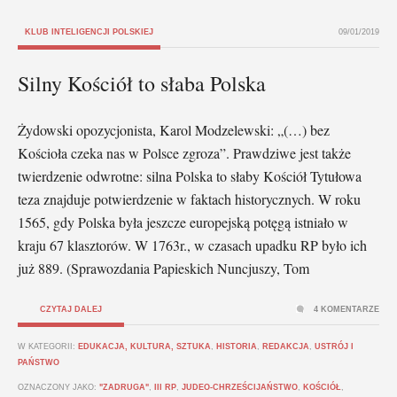
KLUB INTELIGENCJI POLSKIEJ
09/01/2019
Silny Kościół to słaba Polska
Żydowski opozycjonista, Karol Modzelewski: „(…) bez
Kościoła czeka nas w Polsce zgroza”. Prawdziwe jest także
twierdzenie odwrotne: silna Polska to słaby Kościół Tytułowa
teza znajduje potwierdzenie w faktach historycznych. W roku
1565, gdy Polska była jeszcze europejską potęgą istniało w
kraju 67 klasztorów. W 1763r., w czasach upadku RP było ich
już 889. (Sprawozdania Papieskich Nuncjuszy, Tom
CZYTAJ DALEJ
4 KOMENTARZE
W KATEGORII:
EDUKACJA, KULTURA, SZTUKA
,
HISTORIA
,
REDAKCJA
,
USTRÓJ I
PAŃSTWO
OZNACZONY JAKO:
"ZADRUGA"
,
III RP
,
JUDEO-CHRZEŚCIJAŃSTWO
,
KOŚCIÓŁ
,