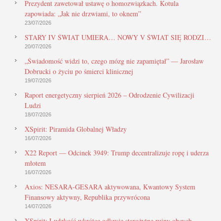
Prezydent zawetował ustawę o homozwiązkach. Kotula
zapowiada: „Jak nie drzwiami, to oknem”
23/07/2026
STARY IV ŚWIAT UMIERA… NOWY V ŚWIAT SIĘ RODZI…
20/07/2026
„Świadomość widzi to, czego mózg nie zapamiętał” — Jarosław
Dobrucki o życiu po śmierci klinicznej
19/07/2026
Raport energetyczny sierpień 2026 – Odrodzenie Cywilizacji
Ludzi
18/07/2026
XSpirit: Piramida Globalnej Władzy
16/07/2026
X22 Report — Odcinek 3949: Trump decentralizuje ropę i uderza
młotem
16/07/2026
Axios: NESARA-GESARA aktywowana, Kwantowy System
Finansowy aktywny, Republika przywrócona
14/07/2026
XSpirit: Ludzkość wkrótce odkryje starożytne ruiny obcych