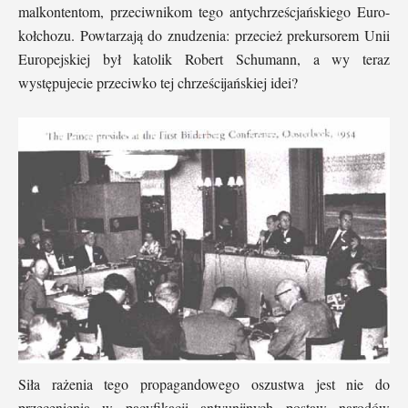
malkontentom, przeciwnikom tego antychrześcjańskiego Euro-
kołchozu. Powtarzają do znudzenia: przecież prekursorem Unii
Europejskiej był katolik Robert Schumann, a wy teraz
występujecie przeciwko tej chrześcijańskiej idei?
Siła rażenia tego propagandowego oszustwa jest nie do
przecenienia w pacyfikacji antyunijnych postaw narodów