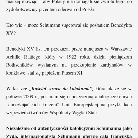
Inaczej mówiąc – aby Polacy nie domagali się zwrotu tego, co
żydobolszewicy przedtem oderwali od Polski.
Kto wie – może Schumann sugerował się posłaniem Benedykta
XV?
Benedykt XV list ten przekazał przez nuncjusza w Warszawie
Achille Rattiego, który w 1922 roku, dzięki pieniądzom
Rothschildów wysłanym na przekupienie kardynałów w
konklawe, stał się papieżem Piusem XI.
W książce
„Kościół wraca do katakumb”,
która ukaże się w
połowie 2009 r., postaram się o poszerzoną analizę rzekomych
„chrześcijańskich korzeni” Unii Europejskiej na przykładach
wypowiedzi twórców Wspólnoty Węgla i Stali..
Niezależnie od autentyczności katolicyzmu Schumanna jako
Żyda, internacjonalista Schumann oferuje całą francuską