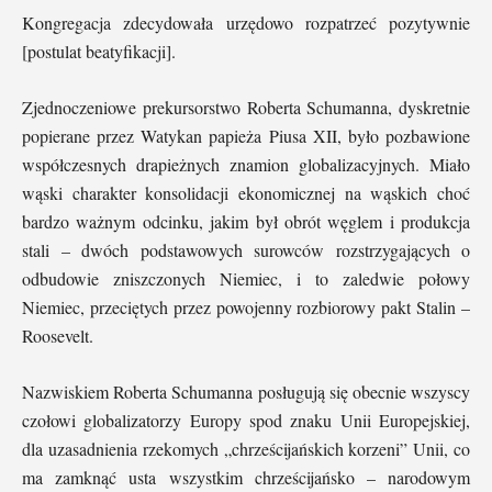
Kongregacja zdecydowała urzędowo rozpatrzeć pozytywnie
[postulat beatyfikacji].
Zjednoczeniowe prekursorstwo Roberta Schumanna, dyskretnie
popierane przez Watykan papieża Piusa XII, było pozbawione
współczesnych drapieżnych znamion globalizacyjnych. Miało
wąski charakter konsolidacji ekonomicznej na wąskich choć
bardzo ważnym odcinku, jakim był obrót węglem i produkcja
stali – dwóch podstawowych surowców rozstrzygających o
odbudowie zniszczonych Niemiec, i to zaledwie połowy
Niemiec, przeciętych przez powojenny rozbiorowy pakt Stalin –
Roosevelt.
Nazwiskiem Roberta Schumanna posługują się obecnie wszyscy
czołowi globalizatorzy Europy spod znaku Unii Europejskiej,
dla uzasadnienia rzekomych „chrześcijańskich korzeni” Unii, co
ma zamknąć usta wszystkim chrześcijańsko – narodowym