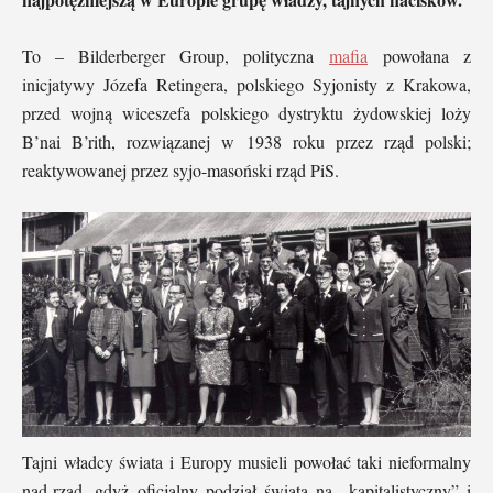
To – Bilderberger Group, polityczna
mafia
powołana z
inicjatywy Józefa Retingera, polskiego Syjonisty z Krakowa,
przed wojną wiceszefa polskiego dystryktu żydowskiej loży
B’nai B’rith, rozwiązanej w 1938 roku przez rząd polski;
reaktywowanej przez syjo-masoński rząd PiS.
Tajni władcy świata i Europy musieli powołać taki nieformalny
nad-rząd, gdyż oficjalny podział świata na „kapitalistyczny” i