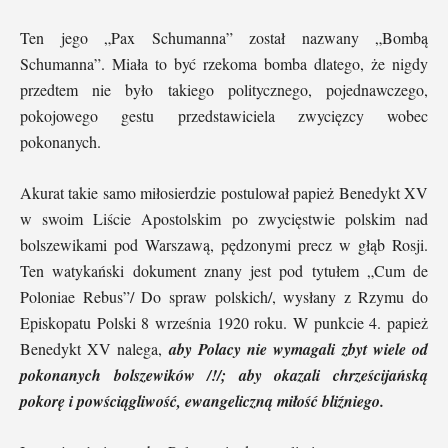
Ten jego „Pax Schumanna” został nazwany „Bombą
Schumanna”. Miała to być rzekoma bomba dlatego, że nigdy
przedtem nie było takiego politycznego, pojednawczego,
pokojowego gestu przedstawiciela zwycięzcy wobec
pokonanych.
Akurat takie samo miłosierdzie postulował papież Benedykt XV
w swoim Liście Apostolskim po zwycięstwie polskim nad
bolszewikami pod Warszawą, pędzonymi precz w głąb Rosji.
Ten watykański dokument znany jest pod tytułem „Cum de
Poloniae Rebus”/ Do spraw polskich/, wysłany z Rzymu do
Episkopatu Polski 8 września 1920 roku. W punkcie 4. papież
Benedykt XV nalega,
aby Polacy nie wymagali zbyt wiele od
pokonanych bolszewików /!/; aby okazali chrześcijańską
pokorę i powściągliwość, ewangeliczną miłość bliźniego.