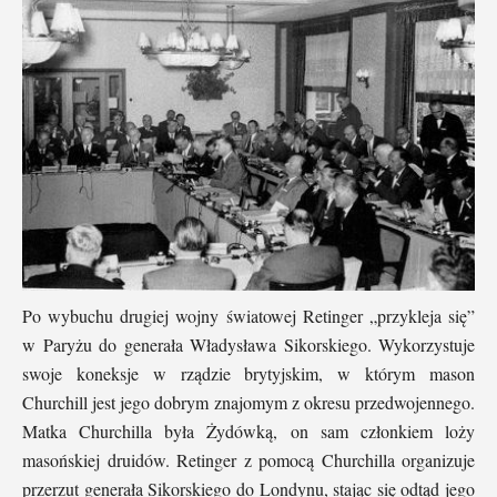
Po wybuchu drugiej wojny światowej Retinger „przykleja się”
w Paryżu do generała Władysława Sikorskiego. Wykorzystuje
swoje koneksje w rządzie brytyjskim, w którym mason
Churchill jest jego dobrym znajomym z okresu przedwojennego.
Matka Churchilla była Żydówką, on sam członkiem loży
masońskiej druidów. Retinger z pomocą Churchilla organizuje
przerzut generała Sikorskiego do Londynu, stając się odtąd jego