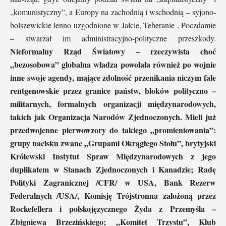
„komunistyczny”, a Europy na zachodnią i wschodnią – syjono-
bolszewickie lenno uzgodnione w Jałcie, Teheranie , Poczdamie
– stwarzał im administracyjno-polityczne przeszkody.
Nieformalny Rząd Światowy – rzeczywista choć
„bezosobowa” globalna władza powołała również po wojnie
inne swoje agendy, mające zdolność przenikania niczym fale
rentgenowskie przez granice państw, bloków polityczno –
militarnych, formalnych organizacji międzynarodowych,
takich jak Organizacja Narodów Zjednoczonych. Mieli już
przedwojenne pierwowzory do takiego „promieniowania”:
grupy nacisku zwane „Grupami Okrągłego Stołu”, brytyjski
Królewski Instytut Spraw Międzynarodowych z jego
duplikatem w Stanach Zjednoczonych i Kanadzie; Radę
Polityki Zagranicznej /CFR/ w USA, Bank Rezerw
Federalnych /USA/, Komisję Trójstronna założoną przez
Rockefellera i polskojęzycznego Żyda z Przemyśla –
Zbigniewa Brzezińskiego; „Komitet Trzystu”, Klub