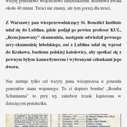
wizytę generałowi Wojciechowi Jaruzelskiemu. Rozmowa trwała
około 40 minut. Treści nie znamy, ale tym gorzej dla treści.
Z Warszawy pan wiceprzewodniczący St. Benedict Institute
udał się do Lublina, gdzie podjął go pewien profesor KUL,
„licencjonowany” ekumenista, następnie odwiedził pewnego
arcy-ekumenistę lubelskiego, zaś z Lublina udał się wprost
do Krakowa, bastionu polskiej katolewicy, aby spotkać się z
pewnym byłym kamerdynerem i wybranymi członkami jego
dworu.
Nas nurtuje tylko cel wizyty pana wiceprezesa u generała
generałów stanu wojennego. To ci dopiero bomba! „Bomba
Schumanna” to przy tej, zaledwie trzask kapiszona w
dziecięcym pistoleciku.