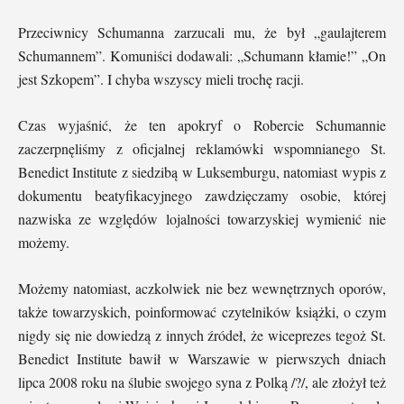
Przeciwnicy Schumanna zarzucali mu, że był „gaulajterem
Schumannem”. Komuniści dodawali: „Schumann kłamie!” „On
jest Szkopem”. I chyba wszyscy mieli trochę racji.
Czas wyjaśnić, że ten apokryf o Robercie Schumannie
zaczerpnęliśmy z oficjalnej reklamówki wspomnianego St.
Benedict Institute z siedzibą w Luksemburgu, natomiast wypis z
dokumentu beatyfikacyjnego zawdzięczamy osobie, której
nazwiska ze względów lojalności towarzyskiej wymienić nie
możemy.
Możemy natomiast, aczkolwiek nie bez wewnętrznych oporów,
także towarzyskich, poinformować czytelników książki, o czym
nigdy się nie dowiedzą z innych źródeł, że wiceprezes tegoż St.
Benedict Institute bawił w Warszawie w pierwszych dniach
lipca 2008 roku na ślubie swojego syna z Polką /?/, ale złożył też