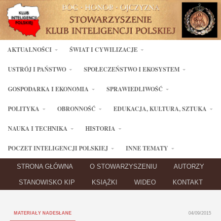
AKTUALNOŚCI
ŚWIAT I CYWILIZACJE
USTRÓJ I PAŃSTWO
SPOŁECZEŃSTWO I EKOSYSTEM
GOSPODARKA I EKONOMIA
SPRAWIEDLIWOŚĆ
POLITYKA
OBRONNOŚĆ
EDUKACJA, KULTURA, SZTUKA
NAUKA I TECHNIKA
HISTORIA
POCZET INTELIGENCJI POLSKIEJ
INNE TEMATY
STRONA GŁÓWNA
O STOWARZYSZENIU
AUTORZY
STANOWISKO KIP
KSIĄŻKI
WIDEO
KONTAKT
MATERIAŁY NADESŁANE
04/09/2015