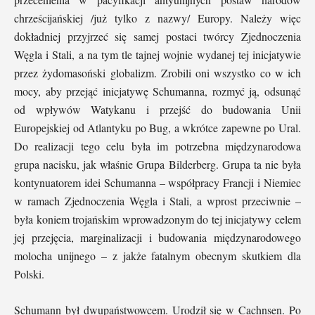
chrześcijańskiej /już tylko z nazwy/ Europy. Należy więc
dokładniej przyjrzeć się samej postaci twórcy Zjednoczenia
Węgla i Stali, a na tym tle tajnej wojnie wydanej tej inicjatywie
przez żydomasoński globalizm. Zrobili oni wszystko co w ich
mocy, aby przejąć inicjatywę Schumanna, rozmyć ją, odsunąć
od wpływów Watykanu i przejść do budowania Unii
Europejskiej od Atlantyku po Bug, a wkrótce zapewne po Ural.
Do realizacji tego celu była im potrzebna międzynarodowa
grupa nacisku, jak właśnie Grupa Bilderberg. Grupa ta nie była
kontynuatorem idei Schumanna – współpracy Francji i Niemiec
w ramach Zjednoczenia Węgla i Stali, a wprost przeciwnie –
była koniem trojańskim wprowadzonym do tej inicjatywy celem
jej przejęcia, marginalizacji i budowania międzynarodowego
molocha unijnego – z jakże fatalnym obecnym skutkiem dla
Polski.
Schumann był dwupaństwowcem. Urodził się w Cachnsen. Po