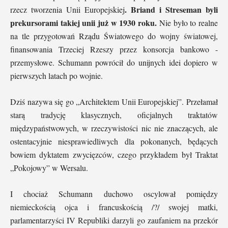
. Briand i Streseman byli
rzecz tworzenia Unii Europejskiej
prekursorami takiej unii już w 1930 roku.
Nie było to realne
na tle przygotowań Rządu Światowego do wojny światowej,
finansowania Trzeciej Rzeszy przez konsorcja bankowo -
przemysłowe. Schumann powrócił do unijnych idei dopiero w
pierwszych latach po wojnie.
Dziś nazywa się go „Architektem Unii Europejskiej”. Przełamał
starą tradycję klasycznych, oficjalnych traktatów
międzypaństwowych, w rzeczywistości nic nie znaczących, ale
ostentacyjnie niesprawiedliwych dla pokonanych, będących
bowiem dyktatem zwycięzców, czego przykładem był Traktat
„Pokojowy” w Wersalu.
I chociaż Schumann duchowo oscylował pomiędzy
niemieckością ojca i francuskością /?/ swojej matki,
parlamentarzyści IV Republiki darzyli go zaufaniem na przekór