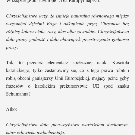
W książce „Pour LEurope” /Dla EuropyI napisał:
Chrześcijaństwo uczy, że istnieje naturalna równowaga między
wszystkimi dziećmi Boga i odkupienie przez Chrystusa bez
różnicy koloru ciała, rasy, klas albo zawodów. Chrześcijaństwo
dało pracy godność i dało obowiązek przestrzegania godności
pracy.
Tak, to przecież elementarz społecznej nauki Kościoła
katolickiego, tylko zastanówmy się, co z tego prawa robili i
robią obecni gaulajterzy Unii Europejskiej, mający pełne gęby
frazesów o katolickim prekursorstwie UE spod znaku
Schumanna?
Albo:
Chrześcijaństwo dało pierwszeństwo wartościom duchowym,
które człowieka uszlachetniają
.