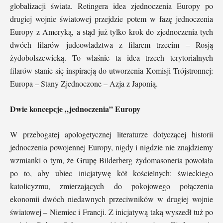
globalizacji świata. Retingera idea zjednoczenia Europy po
drugiej wojnie światowej przejdzie potem w fazę jednoczenia
Europy z Ameryką, a stąd już tylko krok do zjednoczenia tych
dwóch filarów judeowładztwa z filarem trzecim – Rosją
żydobolszewicką. To właśnie ta idea trzech terytorialnych
filarów stanie się inspiracją do utworzenia Komisji Trójstronnej:
Europa – Stany Zjednoczone – Azja z Japonią.
Dwie koncepcje „jednoczenia” Europy
W przebogatej apologetycznej literaturze dotyczącej historii
jednoczenia powojennej Europy, nigdy i nigdzie nie znajdziemy
wzmianki o tym, że Grupę Bilderberg żydomasoneria powołała
po to, aby ubiec inicjatywę kół kościelnych: świeckiego
katolicyzmu, zmierzających do pokojowego połączenia
ekonomii dwóch niedawnych przeciwników w drugiej wojnie
światowej – Niemiec i Francji. Z inicjatywą taką wyszedł tuż po