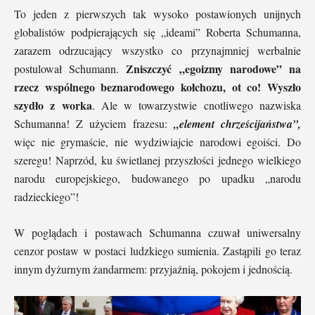
To jeden z pierwszych tak wysoko postawionych unijnych
globalistów podpierających się „ideami” Roberta Schumanna,
zarazem odrzucający wszystko co przynajmniej werbalnie
Zniszczyć „egoizmy narodowe” na
postulował Schumann.
rzecz wspólnego beznarodowego kołchozu, ot co! Wyszło
szydło z worka
. Ale w towarzystwie cnotliwego nazwiska
Schumanna! Z użyciem frazesu:
„element chrześcijaństwa”,
więc nie grymaście, nie wydziwiajcie narodowi egoiści. Do
szeregu! Naprzód, ku świetlanej przyszłości jednego wielkiego
narodu europejskiego, budowanego po upadku „narodu
radzieckiego”!
W poglądach i postawach Schumanna czuwał uniwersalny
cenzor postaw w postaci ludzkiego sumienia. Zastąpili go teraz
innym dyżurnym żandarmem: przyjaźnią, pokojem i jednością.