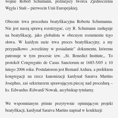
wojnie Robert Schumann, późniejszy twórca Zjednoczenia
Węgla i Stali – pierwocin Unii Europejskiej.
Obecnie trwa procedura beatyfikacyjna Roberta Schumanna.
Nie jest naszą sprawą rozstrzygać, czy R. Schumann zasługuje
na beatyfikację, jako globalista w obecnym rozumieniu tego
słowa. W każdym razie trwa proces beatyfikacyjny, a my
przypadkowo „weszliśmy w posiadanie” dokumentu, któremu
patronuje w tym procesie tzw. „St. Benedict Institute„. To
protokół Congregatio de Casus Sanctorum nr 1685-5/05 z 10
lutego 2006 roku. Postulatorem jest Bernard Ardura, a prefektem
kongregacji na rzecz kanonizacji kardynał Saraiva Martins
Josephus, zaś sekretarzem sprawującym pieczę nad procedurą –
ks. Edwardus /Edward/ Nowak, arcybiskup tytularny.
We wspomnianym piśmie pozytywnie opiniującym projekt
beatyfikacji, kardynał Saraiva Martins napisał w konkluzji: