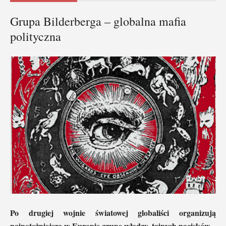
Grupa Bilderberga – globalna mafia
polityczna
Po drugiej wojnie światowej globaliści organizują
najpotężniejszą w Europie grupę władzy, tajnych nacisków.