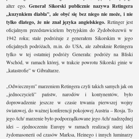
Generał Sikorski publicznie nazywa Retingera
alter ego.
„kuzynkiem diabła”, ale obyć się bez niego nie może, i nie
tylko dlatego, że nie znał języka angielskiego.
Retinger jest
oficjalnym przedstawicielem brytyjskim do Żydobolszewii w
1942 roku; stale podróżuje z generałem Sikorskim w jego
oficjalnych podróżach, m.in. do USA, ale zabraknie Retingera
tylko w tej ostatniej podróży Generała: podróży na Bliski
Wschód, w ramach której, w trakcie powrotu Sikorski ginie w
„katastrofie” w Gibraltarze.
„Odwiecznym” marzeniem Retingera czyli takich samych jak on
„jednoczycieli” państw, narodów i kontynentów, było
doprowadzenie jeszcze w czasie trwania pierwszej wojny
światowej, do ważnej konferencji pokojowej Austria – Rosja. To
jego /ich/ marzenie było podporządkowane jego /ich/ nadrzędnej
idei – zjednoczeniu Europy w ramach realizacji starej idei
żydomasonerii od czasów Marksa, Heinego i innych luminarzy