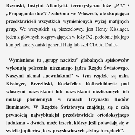
Rzymski, Instytut Atlantycki, terrorystyczną lożę „P-2″ /
„Propaganda due’7 / założona we Włoszech, ale skupiająca
przedstawicieli wszystkich wymienionych wyżej mafijnych
grup.
We wszystkich są piszczelowcy, jest Henry Kissinger,
jeden z głównych rozgrywających w loży P-2, podobnie jak jego
kumpel, amerykański generał Haig lub szef CIA A. Dulles.
Wymienione tu „grupy nacisku” globalnych spiskowców
wykonują polecenia nieznanego jądra Rządu Światowego.
Naszymi niemal „pewniakami” w tym rządzie są m.in.
Kissinger, Brzeziński, Rockefeller, Rothschildowie pod
własnymi nazwiskami lub nazwiskami niezliczonych ich
mutacji plemiennych w ramach Trzynastu Rodów
Iluminatów. W Rządzie Światowym znajdują się z całą
pewnością najwybitniejsi przedstawiciele ortodoksyjnego
judaizmu – dwóch, może trzech, którzy jeśli pojawiają się w
świetle jupiterów, to w przysłowiowych „tylnych rzędach”.