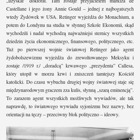
„uzyskał” doktorat. Tam zostaje przyjacielem markiza de
Castellane i jego żony Annie Gould – jednej z najbogatszych
wtedy Żydówek w USA. Retinger wyjeżdża do Monachium, a
potem do Londynu na studia w słynnej Szkole Ekonomii, skąd
wychodzili i nadal wychodzą najważniejsi sternicy wszystkich
dziedzin życia ekonomicznego, finansowego, politycznego, etc.
Tuż po pierwszej wojnie światowej Retinger jako agent
żydobolszewizmu wyjeżdża do zrewoltowanego Meksyku i
zostaje /1919 r./ „doradcą” krwawego „prezydenta” Callesa,
który utopił w morzu krwi i zniszczeń tamtejszy Kościół
katolicki. Do czasu wybuchu drugiej wojny światowej staje się
międzynarodowym graczem zza kulis, słynną „szarą eminencją”.
To zarazem agent wszystkich możliwych wywiadów, ale tak
naprawdę, to światowego wywiadu syjonizmu bez nazwy, bez
orientacji na tęczy – przeciwny blok polityczno – ideowy.