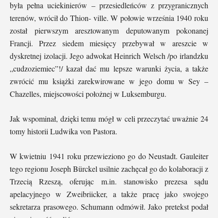
była pełna uciekinierów – przesiedleńców z przygranicznych
terenów, wrócił do Thion- ville. W połowie września 1940 roku
został pierwszym aresztowanym deputowanym pokonanej
Francji. Przez siedem miesięcy przebywał w areszcie w
dyskretnej izolacji. Jego adwokat Heinrich Welsch /po irlandzku
„cudzoziemiec”!/ kazał dać mu lepsze warunki życia, a także
zwrócić mu książki zarekwirowane w jego domu w Sey –
Chazelles, miejscowości położnej w Luksemburgu.
Jak wspominał, dzięki temu mógł w celi przeczytać uważnie 24
tomy historii Ludwika von Pastora.
W kwietniu 1941 roku przewieziono go do Neustadt. Gauleiter
tego regionu Joseph Bürckel usilnie zachęcał go do kolaboracji z
Trzecią Rzeszą, oferując m.in. stanowisko prezesa sądu
apelacyjnego w Zweibriicker, a także pracę jako swojego
sekretarza prasowego. Schumann odmówił. Jako pretekst podał