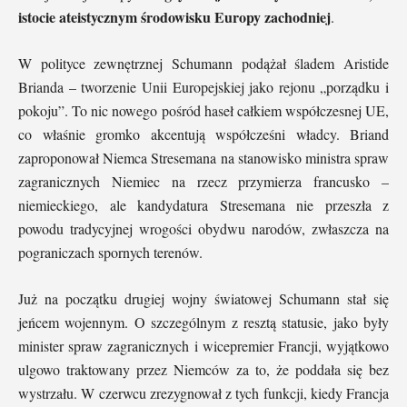
istocie ateistycznym środowisku Europy zachodniej
.
W polityce zewnętrznej Schumann podążał śladem Aristide
Brianda – tworzenie Unii Europejskiej jako rejonu „porządku i
pokoju”. To nic nowego pośród haseł całkiem współczesnej UE,
co właśnie gromko akcentują współcześni władcy. Briand
zaproponował Niemca Stresemana na stanowisko ministra spraw
zagranicznych Niemiec na rzecz przymierza francusko –
niemieckiego, ale kandydatura Stresemana nie przeszła z
powodu tradycyjnej wrogości obydwu narodów, zwłaszcza na
pograniczach spornych terenów.
Już na początku drugiej wojny światowej Schumann stał się
jeńcem wojennym. O szczególnym z resztą statusie, jako były
minister spraw zagranicznych i wicepremier Francji, wyjątkowo
ulgowo traktowany przez Niemców za to, że poddała się bez
wystrzału. W czerwcu zrezygnował z tych funkcji, kiedy Francja