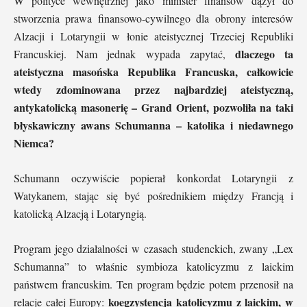
W polityce wewnętrznej jako minister finansów dążył do
stworzenia prawa finansowo-cywilnego dla obrony interesów
Alzacji i Lotaryngii w łonie ateistycznej Trzeciej Republiki
dlaczego ta
Francuskiej. Nam jednak wypada zapytać,
ateistyczna masońska Republika Francuska, całkowicie
wtedy zdominowana przez najbardziej ateistyczną,
antykatolicką masonerię – Grand Orient, pozwoliła na taki
błyskawiczny awans Schumanna – katolika i niedawnego
Niemca?
Schumann oczywiście popierał konkordat Lotaryngii z
Watykanem, stając się być pośrednikiem między Francją i
katolicką Alzacją i Lotaryngią.
Program jego działalności w czasach studenckich, zwany „Lex
Schumanna” to właśnie symbioza katolicyzmu z laickim
państwem francuskim. Ten program będzie potem przenosił na
koegzystencja katolicyzmu z laickim, w
relacje całej Europy: