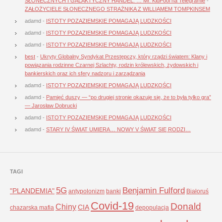
SŁONECZNYCH I GALAKTYCZNY HANDEL. … Mr. KidPool na Telegramie
-
ZAŁOŻYCIELE SŁONECZNEGO STRAŻNIKA Z WILLIAMEM TOMPKINSEM
adamd
-
ISTOTY POZAZIEMSKIE POMAGAJĄ LUDZKOŚCI
adamd
-
ISTOTY POZAZIEMSKIE POMAGAJĄ LUDZKOŚCI
adamd
-
ISTOTY POZAZIEMSKIE POMAGAJĄ LUDZKOŚCI
best
-
Ukryty Globalny Syndykat Przestępczy, który rządzi światem: Klany i
powiązania rodzinne Czarnej Szlachty, rodzin królewskich, żydowskich i
bankierskich oraz ich sfery nadzoru i zarządzania
adamd
-
ISTOTY POZAZIEMSKIE POMAGAJĄ LUDZKOŚCI
adamd
-
Pamięć duszy — “po drugiej stronie okazuje się, że to była tylko gra”
— Jarosław Dobrucki
adamd
-
ISTOTY POZAZIEMSKIE POMAGAJĄ LUDZKOŚCI
adamd
-
STARY IV ŚWIAT UMIERA… NOWY V ŚWIAT SIĘ RODZI…
TAGI
5G
Benjamin Fulford
"PLANDEMIA"
antypolonizm
banki
Białoruś
Covid-19
Donald
Chiny
CIA
chazarska mafia
depopulacja