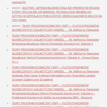
napisami PL
adamd
-
NA ŻYWO: JAPONIA WŁAŚNIE STAŁA SIĘ PIERWSZYM KRAJEM,
KTÓRY OFICJALNIE ZATWIERDZIŁ TECHNOLOGIĘ MEDBED DO
UŻYTKU W SZPITALACH PUBLICZNYCH. MEDIA CAŁKOWICIE MILCZĄ NA
TEN TEMAT
adamd
-
TAJNY PROGRAM KOSMICZNY (SSP) — FLOTA STRAŻNIKÓW
SŁONECZNYCH I GALAKTYCZNY HANDEL. … Mr. KidPool na Telegramie
TAJNY PROGRAM KOSMICZNY (SSP) — FLOTA STRAŻNIKÓW
SŁONECZNYCH I GALAKTYCZNY HANDEL. … Mr. KidPool na Telegramie
-
Wyjaśnienia Aktualizacji Tajnych Programów Kosmicznych, Odcinek 2
TAJNY PROGRAM KOSMICZNY (SSP) — FLOTA STRAŻNIKÓW
SŁONECZNYCH I GALAKTYCZNY HANDEL. … Mr. KidPool na Telegramie
-
Aktualizacje Tajnych Programów Kosmicznych, Odcinek 8 – Grupa Oriona,
Cz. 1
TAJNY PROGRAM KOSMICZNY (SSP) — FLOTA STRAŻNIKÓW
SŁONECZNYCH I GALAKTYCZNY HANDEL. … Mr. KidPool na Telegramie
-
Spotkanie Rady Super-Federacji Intergalaktycznej i Strażników Lokalnej
Gromady Galaktycznej 20 galaktyk
TAJNY PROGRAM KOSMICZNY (SSP) — FLOTA STRAŻNIKÓW
SŁONECZNYCH I GALAKTYCZNY HANDEL. … Mr. KidPool na Telegramie
-
Wyjaśnienia Aktualizacji Tajnych Programów Kosmicznych, Odcinek 6 –
Proklamacja Kosmicznych Sądów na zgromadzeniu MKK – Recenzja
TAJNY PROGRAM KOSMICZNY (SSP) — FLOTA STRAŻNIKÓW