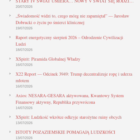
STARY IV ŚWIAT UMIERA… NOWY V ŚWIAT SIĘ RODZI…
20/07/2026
„Świadomość widzi to, czego mózg nie zapamiętał” — Jarosław
Dobrucki o życiu po śmierci klinicznej
19/07/2026
Raport energetyczny sierpień 2026 – Odrodzenie Cywilizacji
Ludzi
18/07/2026
XSpirit: Piramida Globalnej Władzy
16/07/2026
X22 Report — Odcinek 3949: Trump decentralizuje ropę i uderza
młotem
16/07/2026
Axios: NESARA-GESARA aktywowana, Kwantowy System
Finansowy aktywny, Republika przywrócona
14/07/2026
XSpirit: Ludzkość wkrótce odkryje starożytne ruiny obcych
13/07/2026
ISTOTY POZAZIEMSKIE POMAGAJĄ LUDZKOŚCI
13/07/2026