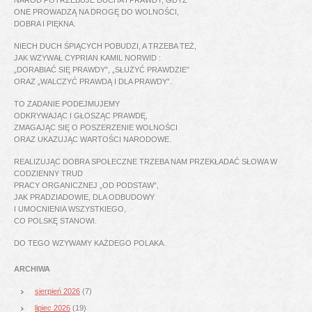
ONE PROWADZĄ NA DROGĘ DO WOLNOŚCI,
DOBRA I PIĘKNA.
NIECH DUCH ŚPIĄCYCH POBUDZI, A TRZEBA TEŻ,
JAK WZYWAŁ CYPRIAN KAMIL NORWID :
„DORABIAĆ SIĘ PRAWDY”, „SŁUŻYĆ PRAWDZIE”
ORAZ „WALCZYĆ PRAWDĄ I DLA PRAWDY”.
TO ZADANIE PODEJMUJEMY
ODKRYWAJĄC I GŁOSZĄC PRAWDĘ,
ZMAGAJĄC SIĘ O POSZERZENIE WOLNOŚCI
ORAZ UKAZUJĄC WARTOŚCI NARODOWE.
REALIZUJĄC DOBRA SPOŁECZNE TRZEBA NAM PRZEKŁADAĆ SŁOWA W
CODZIENNY TRUD
PRACY ORGANICZNEJ „OD PODSTAW”,
JAK PRADZIADOWIE, DLA ODBUDOWY
I UMOCNIENIA WSZYSTKIEGO,
CO POLSKĘ STANOWI.
DO TEGO WZYWAMY KAŻDEGO POLAKA.
ARCHIWA
sierpień 2026
(7)
lipiec 2026
(19)