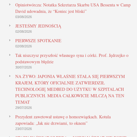
Opiniotwórcza: Notatka Sekretarza Skarbu USA Bessenta w Camp
David udowadnia, że “Koniec jest bliski”
03/08/2026
JESTEŚMY JEDNOŚCIĄ
02/08/2026
PIERWSZE SPOTKANIE
02/08/2026
Tak niszczysz przyszłość własnego syna i córki. Prof. Jędrzejko o
podstawowym błędzie
30/07/2026
NA ŻYWO: JAPONIA WŁAŚNIE STAŁA SIĘ PIERWSZYM
KRAJEM, KTÓRY OFICJALNIE ZATWIERDZIŁ
TECHNOLOGIĘ MEDBED DO UŻYTKU W SZPITALACH
PUBLICZNYCH. MEDIA CAŁKOWICIE MILCZĄ NA TEN
TEMAT
29/07/2026
Prezydent zawetował ustawę o homozwiązkach. Kotula
zapowiada: „Jak nie drzwiami, to oknem”
23/07/2026