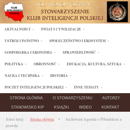
AKTUALNOŚCI
ŚWIAT I CYWILIZACJE
USTRÓJ I PAŃSTWO
SPOŁECZEŃSTWO I EKOSYSTEM
GOSPODARKA I EKONOMIA
SPRAWIEDLIWOŚĆ
POLITYKA
OBRONNOŚĆ
EDUKACJA, KULTURA, SZTUKA
NAUKA I TECHNIKA
HISTORIA
POCZET INTELIGENCJI POLSKIEJ
INNE TEMATY
STRONA GŁÓWNA
O STOWARZYSZENIU
AUTORZY
STANOWISKO KIP
KSIĄŻKI
WIDEO
KONTAKT
Jesteś tutaj:
Strona główna
Archiwum legenda o Piłsudskim a
prawda