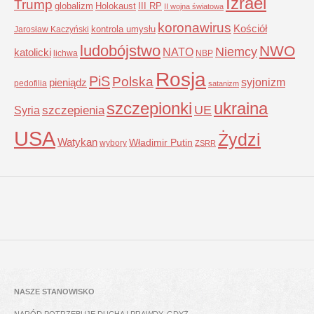
Izrael
Trump
globalizm
Holokaust
III RP
II wojna światowa
koronawirus
Kościół
kontrola umysłu
Jarosław Kaczyński
ludobójstwo
NWO
Niemcy
NATO
katolicki
lichwa
NBP
Rosja
PiS
Polska
syjonizm
pieniądz
pedofilia
satanizm
szczepionki
ukraina
UE
Syria
szczepienia
USA
Żydzi
Watykan
Władimir Putin
wybory
ZSRR
NASZE STANOWISKO
NARÓD POTRZEBUJE DUCHA I PRAWDY, GDYŻ