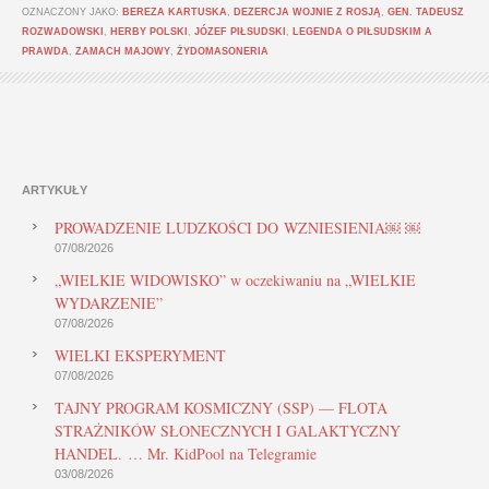
OZNACZONY JAKO:
BEREZA KARTUSKA
,
DEZERCJA WOJNIE Z ROSJĄ
,
GEN. TADEUSZ
ROZWADOWSKI
,
HERBY POLSKI
,
JÓZEF PIŁSUDSKI
,
LEGENDA O PIŁSUDSKIM A
PRAWDA
,
ZAMACH MAJOWY
,
ŻYDOMASONERIA
ARTYKUŁY
PROWADZENIE LUDZKOŚCI DO WZNIESIENIA￼ ￼
07/08/2026
„WIELKIE WIDOWISKO” w oczekiwaniu na „WIELKIE
WYDARZENIE”
07/08/2026
WIELKI EKSPERYMENT
07/08/2026
TAJNY PROGRAM KOSMICZNY (SSP) — FLOTA
STRAŻNIKÓW SŁONECZNYCH I GALAKTYCZNY
HANDEL. … Mr. KidPool na Telegramie
03/08/2026