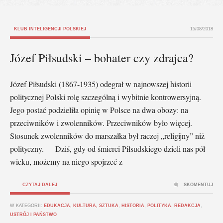
KLUB INTELIGENCJI POLSKIEJ
15/08/2018
Józef Piłsudski – bohater czy zdrajca?
Józef Piłsudski (1867-1935) odegrał w najnowszej historii
politycznej Polski rolę szczególną i wybitnie kontrowersyjną.
Jego postać podzieliła opinię w Pol­sce na dwa obozy: na
przeciwników i zwolenników. Przeciwników było więcej.
Stosunek zwolenników do marszałka był raczej „religijny” niż
polityczny. Dziś, gdy od śmierci Piłsudskiego dzieli nas pół
wieku, możemy na niego spoj­rzeć z
CZYTAJ DALEJ
SKOMENTUJ
W KATEGORII:
EDUKACJA, KULTURA, SZTUKA
,
HISTORIA
,
POLITYKA
,
REDAKCJA
,
USTRÓJ I PAŃSTWO