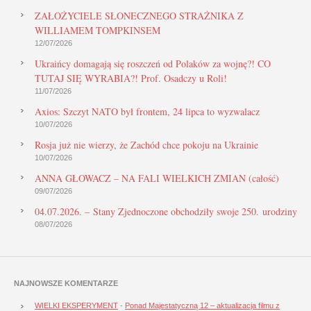
ZAŁOŻYCIELE SŁONECZNEGO STRAŻNIKA Z
WILLIAMEM TOMPKINSEM
12/07/2026
Ukraińcy domagają się roszczeń od Polaków za wojnę?! CO
TUTAJ SIĘ WYRABIA?! Prof. Osadczy u Roli!
11/07/2026
Axios: Szczyt NATO był frontem, 24 lipca to wyzwalacz
10/07/2026
Rosja już nie wierzy, że Zachód chce pokoju na Ukrainie
10/07/2026
ANNA GŁOWACZ – NA FALI WIELKICH ZMIAN (całość)
09/07/2026
04.07.2026. – Stany Zjednoczone obchodziły swoje 250. urodziny
08/07/2026
NAJNOWSZE KOMENTARZE
WIELKI EKSPERYMENT
-
Ponad Majestatyczną 12 – aktualizacja filmu z