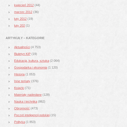
kwiecień 2012
(44)
marzec 2012
(36)
luty 2012
(19)
luty 202
(1)
ARTYKUŁY – KATEGORIE
Aktualności
(4 753)
Biuletyn KIP
(19)
Edukacja, kultura, sztuka
(2 064)
Gospodarka i ekonomia
(1 120)
Historia
(1 053)
Inne tematy
(376)
Książki
(71)
Materiały nadesłane
(128)
Nauka i technika
(862)
Obronność
(473)
Poczet inteligencji polskiej
(15)
Polityka
(1 853)