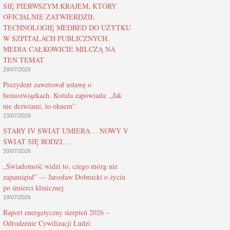
SIĘ PIERWSZYM KRAJEM, KTÓRY
OFICJALNIE ZATWIERDZIŁ
TECHNOLOGIĘ MEDBED DO UŻYTKU
W SZPITALACH PUBLICZNYCH.
MEDIA CAŁKOWICIE MILCZĄ NA
TEN TEMAT
29/07/2026
Prezydent zawetował ustawę o
homozwiązkach. Kotula zapowiada: „Jak
nie drzwiami, to oknem”
23/07/2026
STARY IV ŚWIAT UMIERA… NOWY V
ŚWIAT SIĘ RODZI…
20/07/2026
„Świadomość widzi to, czego mózg nie
zapamiętał” — Jarosław Dobrucki o życiu
po śmierci klinicznej
19/07/2026
Raport energetyczny sierpień 2026 –
Odrodzenie Cywilizacji Ludzi