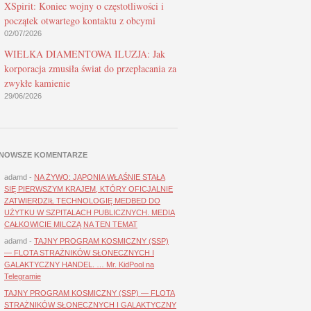
XSpirit: Koniec wojny o częstotliwości i
początek otwartego kontaktu z obcymi
02/07/2026
WIELKA DIAMENTOWA ILUZJA: Jak
korporacja zmusiła świat do przepłacania za
zwykłe kamienie
29/06/2026
NOWSZE KOMENTARZE
adamd
-
NA ŻYWO: JAPONIA WŁAŚNIE STAŁA
SIĘ PIERWSZYM KRAJEM, KTÓRY OFICJALNIE
ZATWIERDZIŁ TECHNOLOGIĘ MEDBED DO
UŻYTKU W SZPITALACH PUBLICZNYCH. MEDIA
CAŁKOWICIE MILCZĄ NA TEN TEMAT
adamd
-
TAJNY PROGRAM KOSMICZNY (SSP)
— FLOTA STRAŻNIKÓW SŁONECZNYCH I
GALAKTYCZNY HANDEL. … Mr. KidPool na
Telegramie
TAJNY PROGRAM KOSMICZNY (SSP) — FLOTA
STRAŻNIKÓW SŁONECZNYCH I GALAKTYCZNY