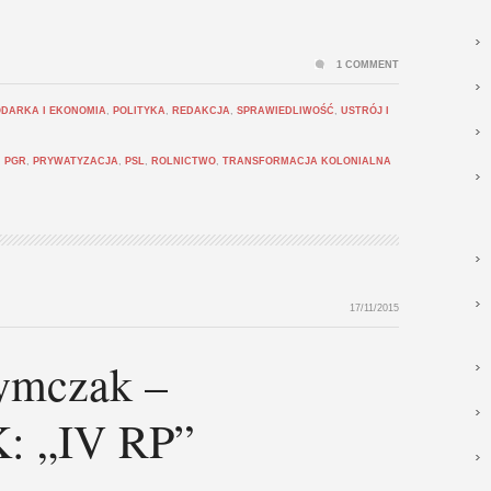
1 COMMENT
DARKA I EKONOMIA
,
POLITYKA
,
REDAKCJA
,
SPRAWIEDLIWOŚĆ
,
USTRÓJ I
,
PGR
,
PRYWATYZACJA
,
PSL
,
ROLNICTWO
,
TRANSFORMACJA KOLONIALNA
17/11/2015
ymczak –
 „IV RP”