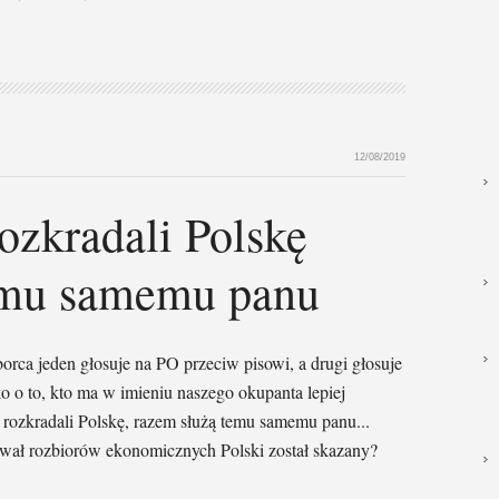
12/08/2019
ozkradali Polskę
emu samemu panu
orca jeden głosuje na PO przeciw pisowi, a drugi głosuje
ko o to, kto ma w imieniu naszego okupanta lepiej
ozkradali Polskę, razem służą temu samemu panu...
ywał rozbiorów ekonomicznych Polski został skazany?