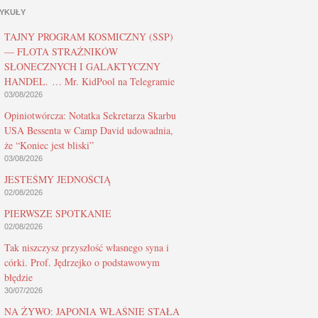
YKUŁY
TAJNY PROGRAM KOSMICZNY (SSP)
— FLOTA STRAŻNIKÓW
SŁONECZNYCH I GALAKTYCZNY
HANDEL. … Mr. KidPool na Telegramie
03/08/2026
Opiniotwórcza: Notatka Sekretarza Skarbu
USA Bessenta w Camp David udowadnia,
że “Koniec jest bliski”
03/08/2026
JESTEŚMY JEDNOŚCIĄ
02/08/2026
PIERWSZE SPOTKANIE
02/08/2026
Tak niszczysz przyszłość własnego syna i
córki. Prof. Jędrzejko o podstawowym
błędzie
30/07/2026
NA ŻYWO: JAPONIA WŁAŚNIE STAŁA