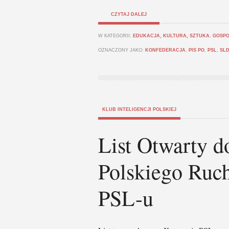
CZYTAJ DALEJ
W KATEGORII:
EDUKACJA, KULTURA, SZTUKA
,
GOSPO
OZNACZONY JAKO:
KONFEDERACJA
,
PIS PO
,
PSL
,
SL
KLUB INTELIGENCJI POLSKIEJ
List Otwarty 
Polskiego Ruc
PSL-u