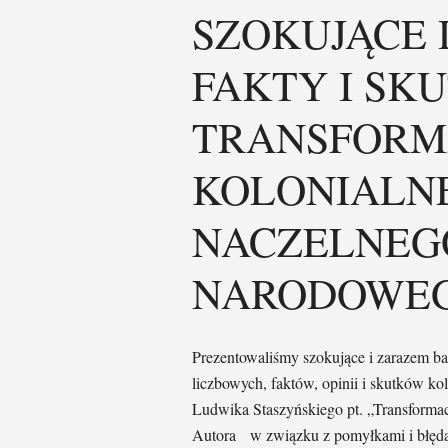
SZOKUJĄCE 
FAKTY I SKU
TRANSFORM
KOLONIALNE
NACZELNEG
NARODOWE
Prezentowaliśmy szokujące i zarazem ba
liczbowych, faktów, opinii i skutków kol
Ludwika Staszyńskiego pt. „Transformac
Autora w związku z pomyłkami i błędam