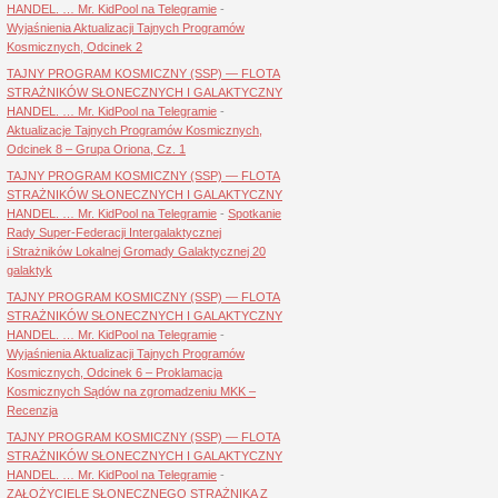
HANDEL. … Mr. KidPool na Telegramie
-
Wyjaśnienia Aktualizacji Tajnych Programów
Kosmicznych, Odcinek 2
TAJNY PROGRAM KOSMICZNY (SSP) — FLOTA
STRAŻNIKÓW SŁONECZNYCH I GALAKTYCZNY
HANDEL. … Mr. KidPool na Telegramie
-
Aktualizacje Tajnych Programów Kosmicznych,
Odcinek 8 – Grupa Oriona, Cz. 1
TAJNY PROGRAM KOSMICZNY (SSP) — FLOTA
STRAŻNIKÓW SŁONECZNYCH I GALAKTYCZNY
HANDEL. … Mr. KidPool na Telegramie
-
Spotkanie
Rady Super-Federacji Intergalaktycznej
i Strażników Lokalnej Gromady Galaktycznej 20
galaktyk
TAJNY PROGRAM KOSMICZNY (SSP) — FLOTA
STRAŻNIKÓW SŁONECZNYCH I GALAKTYCZNY
HANDEL. … Mr. KidPool na Telegramie
-
Wyjaśnienia Aktualizacji Tajnych Programów
Kosmicznych, Odcinek 6 – Proklamacja
Kosmicznych Sądów na zgromadzeniu MKK –
Recenzja
TAJNY PROGRAM KOSMICZNY (SSP) — FLOTA
STRAŻNIKÓW SŁONECZNYCH I GALAKTYCZNY
HANDEL. … Mr. KidPool na Telegramie
-
ZAŁOŻYCIELE SŁONECZNEGO STRAŻNIKA Z