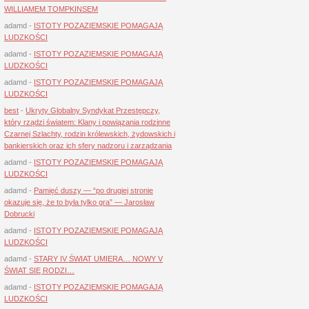
WILLIAMEM TOMPKINSEM
adamd
-
ISTOTY POZAZIEMSKIE POMAGAJĄ
LUDZKOŚCI
adamd
-
ISTOTY POZAZIEMSKIE POMAGAJĄ
LUDZKOŚCI
adamd
-
ISTOTY POZAZIEMSKIE POMAGAJĄ
LUDZKOŚCI
best
-
Ukryty Globalny Syndykat Przestępczy,
który rządzi światem: Klany i powiązania rodzinne
Czarnej Szlachty, rodzin królewskich, żydowskich i
bankierskich oraz ich sfery nadzoru i zarządzania
adamd
-
ISTOTY POZAZIEMSKIE POMAGAJĄ
LUDZKOŚCI
adamd
-
Pamięć duszy — “po drugiej stronie
okazuje się, że to była tylko gra” — Jarosław
Dobrucki
adamd
-
ISTOTY POZAZIEMSKIE POMAGAJĄ
LUDZKOŚCI
adamd
-
STARY IV ŚWIAT UMIERA… NOWY V
ŚWIAT SIĘ RODZI…
adamd
-
ISTOTY POZAZIEMSKIE POMAGAJĄ
LUDZKOŚCI