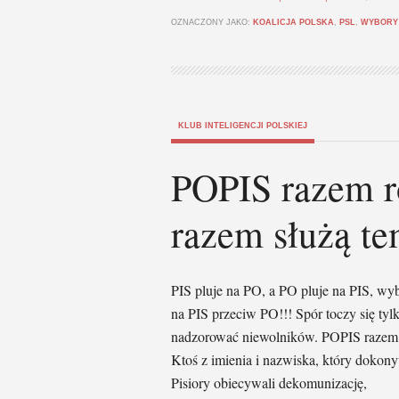
OZNACZONY JAKO:
KOALICJA POLSKA
,
PSL
,
WYBORY
KLUB INTELIGENCJI POLSKIEJ
POPIS razem r
razem służą t
PIS pluje na PO, a PO pluje na PIS, wyb
na PIS przeciw PO!!! Spór toczy się tyl
nadzorować niewolników. POPIS razem r
Ktoś z imienia i nazwiska, który dokon
Pisiory obiecywali dekomunizację,