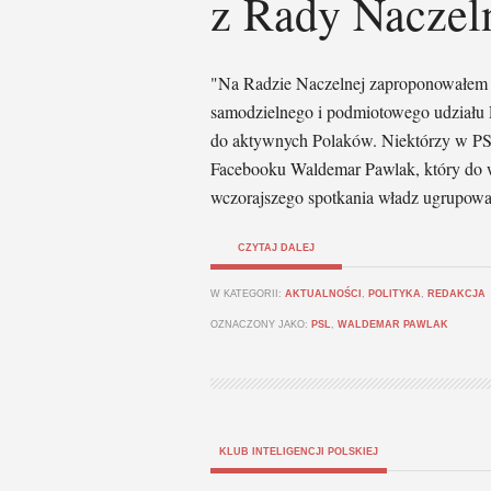
z Rady Naczel
"Na Radzie Naczelnej zaproponowałem re
samodzielnego i podmiotowego udział
do aktywnych Polaków. Niektórzy w PSL 
Facebooku Waldemar Pawlak, który do w
wczorajszego spotkania władz ugrupowa
CZYTAJ DALEJ
W KATEGORII:
AKTUALNOŚCI
,
POLITYKA
,
REDAKCJA
OZNACZONY JAKO:
PSL
,
WALDEMAR PAWLAK
KLUB INTELIGENCJI POLSKIEJ