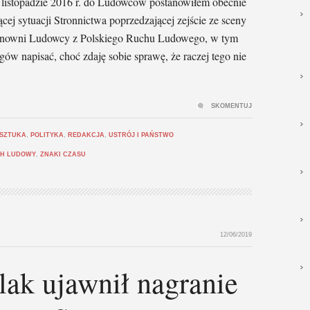
 listopadzie 2016 r. do Ludowców postanowiłem obecnie
cej sytuacji Stronnictwa poprzedzającej zejście ze sceny
Szanowni Ludowcy z Polskiego Ruchu Ludowego, w tym
w napisać, choć zdaję sobie sprawę, że raczej tego nie
SKOMENTUJ
 SZTUKA
,
POLITYKA
,
REDAKCJA
,
USTRÓJ I PAŃSTWO
H LUDOWY
,
ZNAKI CZASU
12/06/2019
ak ujawnił nagranie