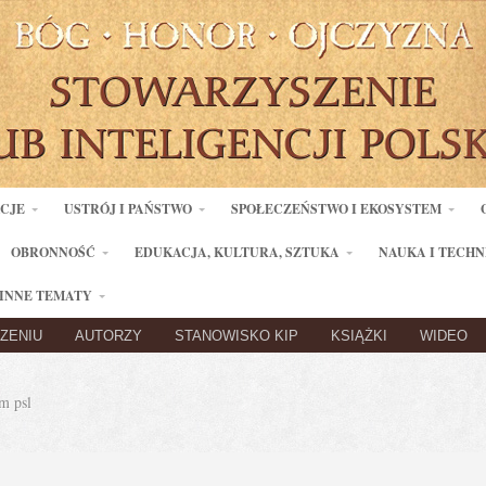
ACJE
USTRÓJ I PAŃSTWO
SPOŁECZEŃSTWO I EKOSYSTEM
OBRONNOŚĆ
EDUKACJA, KULTURA, SZTUKA
NAUKA I TECHN
INNE TEMATY
ZENIU
AUTORZY
STANOWISKO KIP
KSIĄŻKI
WIDEO
m psl