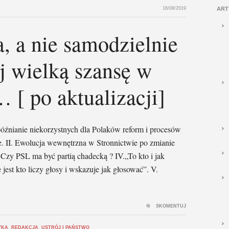
16/08/2019
ART
a, a nie samodzielnie
j wielką szansę w
 [ po aktualizacji]
źnianie niekorzystnych dla Polaków reform i procesów
e. II. Ewolucja wewnętrzna w Stronnictwie po zmianie
. Czy PSL ma być partią chadecką ? IV.„To kto i jak
 jest kto liczy głosy i wskazuje jak głosować”. V.
SKOMENTUJ
YKA
,
REDAKCJA
,
USTRÓJ I PAŃSTWO