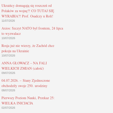
Ukraińcy domagają się roszczeń od
Polaków za wojnę?! CO TUTAJ SIĘ
WYRABIA?! Prof. Osadczy u Roli!
11/07/2026
Axios: Szczyt NATO był frontem, 24 lipca
to wyzwalacz
10/07/2026
Rosja już nie wierzy, że Zachód chce
pokoju na Ukrainie
10/07/2026
ANNA GŁOWACZ – NA FALI
WIELKICH ZMIAN (całość)
09/07/2026
04.07.2026. – Stany Zjednoczone
obchodziły swoje 250. urodziny
08/07/2026
Pierwszy Poziom Nauki, Przekaz 25:
WIELKA INICJACJA
02/07/2026