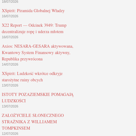
18/07/2026
XSpirit: Piramida Globalnej Władzy
16/07/2026
X22 Report — Odcinek 3949: Trump
decentralizuje ropę i uderza młotem
16/07/2026
Axios: NESARA-GESARA aktywowana,
Kwantowy System Finansowy aktywny,
Republika przywrócona
14/07/2026
XSpirit: Ludzkość wkrótce odkryje
starożytne ruiny obcych
13/07/2026
ISTOTY POZAZIEMSKIE POMAGAJĄ
LUDZKOŚCI
13/07/2026
ZAŁOŻYCIELE SŁONECZNEGO
STRAŻNIKA Z WILLIAMEM
TOMPKINSEM
12/07/2026