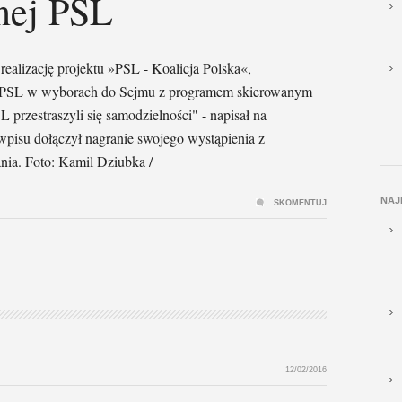
nej PSL
alizację projektu »PSL - Koalicja Polska«,
u PSL w wyborach do Sejmu z programem skierowanym
przestraszyli się samodzielności" - napisał na
pisu dołączył nagranie swojego wystąpienia z
nia. Foto: Kamil Dziubka /
NAJ
SKOMENTUJ
12/02/2016