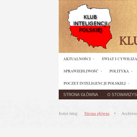
AKTUALNOŚCI
ŚWIAT I CYWILIZ
SPRAWIEDLIWOŚĆ
POLITYKA
POCZET INTELIGENCJI POLSKIEJ
STRONA GŁÓWNA
O STOWARZYS
Jesteś tutaj:
Strona główna
Archiwu