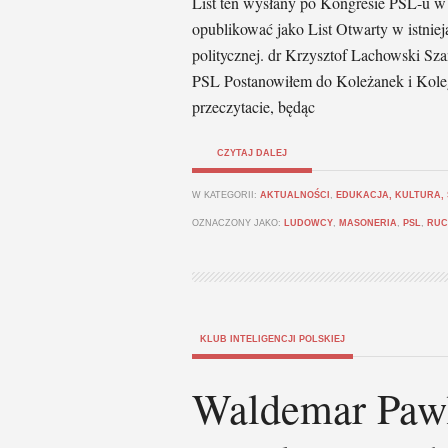
List ten wysłany po Kongresie PSL-u w
opublikować jako List Otwarty w istnieją
politycznej. dr Krzysztof Lachowski 
PSL Postanowiłem do Koleżanek i Kolegó
przeczytacie, będąc
CZYTAJ DALEJ
W KATEGORII:
AKTUALNOŚCI
,
EDUKACJA, KULTURA,
OZNACZONY JAKO:
LUDOWCY
,
MASONERIA
,
PSL
,
RUC
KLUB INTELIGENCJI POLSKIEJ
Waldemar Pawl