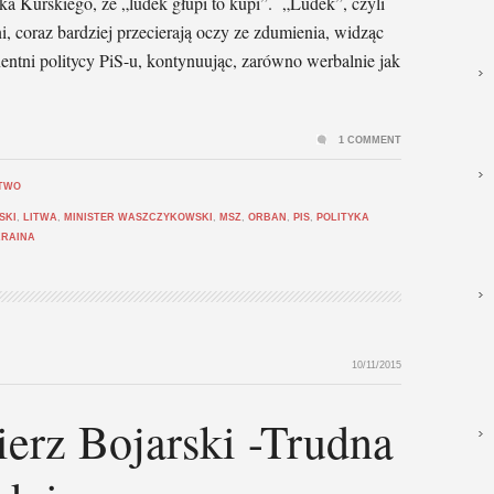
ka Kurskiego, że „ludek głupi to kupi”. „Ludek”, czyli
, coraz bardziej przecierają oczy ze zdumienia, widząc
entni politycy PiS-u, kontynuując, zarówno werbalnie jak
1 COMMENT
STWO
SKI
,
LITWA
,
MINISTER WASZCZYKOWSKI
,
MSZ
,
ORBAN
,
PIS
,
POLITYKA
RAINA
10/11/2015
erz Bojarski -Trudna