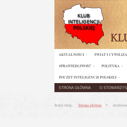
AKTUALNOŚCI
ŚWIAT I CYWILIZ
SPRAWIEDLIWOŚĆ
POLITYKA
POCZET INTELIGENCJI POLSKIEJ
STRONA GŁÓWNA
O STOWARZYS
Jesteś tutaj:
Strona główna
Archiwu