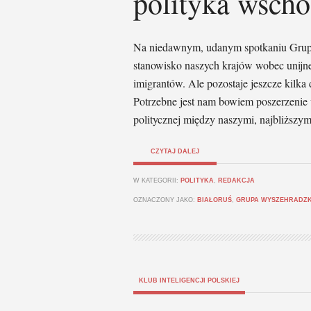
polityka wscho
Na niedawnym, udanym spotkaniu Grup
stanowisko naszych krajów wobec unijnej
imigrantów. Ale pozostaje jeszcze kilk
Potrzebne jest nam bowiem poszerzenie w
politycznej między naszymi, najbliższym
CZYTAJ DALEJ
W KATEGORII:
POLITYKA
,
REDAKCJA
OZNACZONY JAKO:
BIAŁORUŚ
,
GRUPA WYSZEHRADZ
KLUB INTELIGENCJI POLSKIEJ