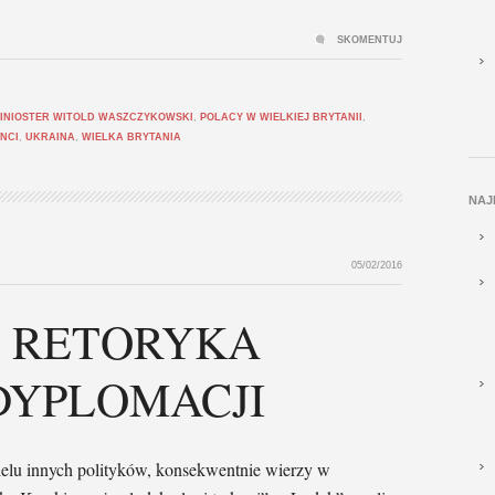
SKOMENTUJ
INIOSTER WITOLD WASZCZYKOWSKI
,
POLACY W WIELKIEJ BRYTANII
,
NCI
,
UKRAINA
,
WIELKA BRYTANIA
NAJ
05/02/2016
A RETORYKA
 DYPLOMACJI
wielu innych polityków, konsekwentnie wierzy w