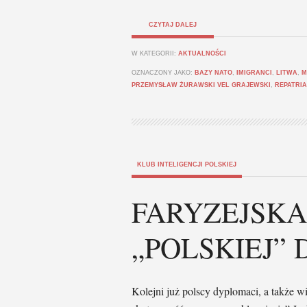
CZYTAJ DALEJ
W KATEGORII:
AKTUALNOŚCI
OZNACZONY JAKO:
BAZY NATO
,
IMIGRANCI
,
LITWA
,
M
PRZEMYSŁAW ŻURAWSKI VEL GRAJEWSKI
,
REPATRIA
KLUB INTELIGENCJI POLSKIEJ
FARYZEJSK
„POLSKIEJ”
Kolejni już polscy dyplomaci, a także 