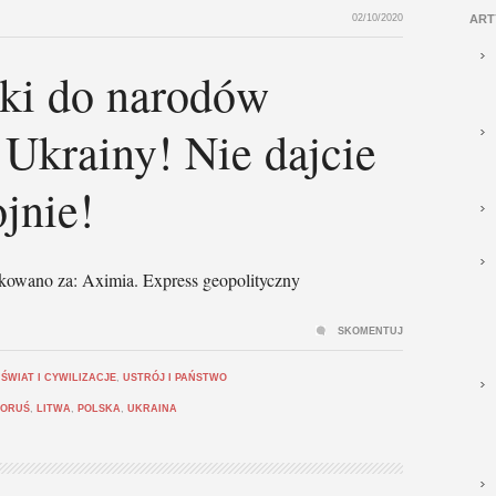
02/10/2020
ART
ki do narodów
 Ukrainy! Nie dajcie
jnie!
kowano za: Aximia. Express geopolityczny
SKOMENTUJ
,
ŚWIAT I CYWILIZACJE
,
USTRÓJ I PAŃSTWO
ŁORUŚ
,
LITWA
,
POLSKA
,
UKRAINA