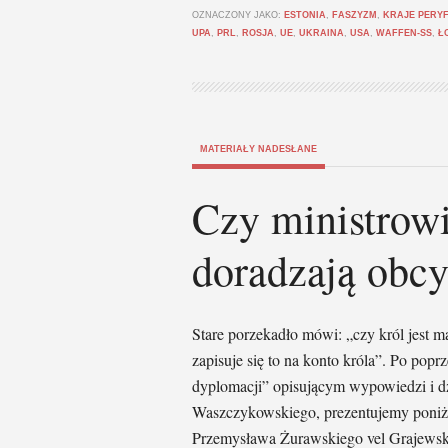
OZNACZONY JAKO:
ESTONIA
,
FASZYZM
,
KRAJE PERY
UPA
,
PRL
,
ROSJA
,
UE
,
UKRAINA
,
USA
,
WAFFEN-SS
,
Ł
MATERIAŁY NADESŁANE
Czy ministro
doradzają obcy
Stare porzekadło mówi: „czy król jest 
zapisuje się to na konto króla”. Po popr
dyplomacji” opisującym wypowiedzi i dz
Waszczykowskiego, prezentujemy poniże
Przemysława Żurawskiego vel Grajews