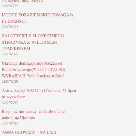
starożytne ruiny obcych
13/07/2026
ISTOTY POZAZIEMSKIE POMAGAJĄ
LUDZKOŚCI
13/07/2026
ZAŁOŻYCIELE SŁONECZNEGO
STRAŻNIKA Z WILLIAMEM
TOMPKINSEM
12/07/2026
Ukraińcy domagają się roszczeń od
Polaków za wojnę?! CO TUTAJ SIĘ
WYRABIA?! Prof. Osadczy u Roli!
11/07/2026
Axios: Szczyt NATO był frontem, 24 lipca
to wyzwalacz
10/07/2026
Rosja już nie wierzy, że Zachód chce
pokoju na Ukrainie
10/07/2026
ANNA GŁOWACZ – NA FALI