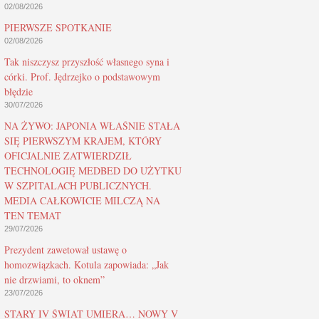
02/08/2026
PIERWSZE SPOTKANIE
02/08/2026
Tak niszczysz przyszłość własnego syna i
córki. Prof. Jędrzejko o podstawowym
błędzie
30/07/2026
NA ŻYWO: JAPONIA WŁAŚNIE STAŁA
SIĘ PIERWSZYM KRAJEM, KTÓRY
OFICJALNIE ZATWIERDZIŁ
TECHNOLOGIĘ MEDBED DO UŻYTKU
W SZPITALACH PUBLICZNYCH.
MEDIA CAŁKOWICIE MILCZĄ NA
TEN TEMAT
29/07/2026
Prezydent zawetował ustawę o
homozwiązkach. Kotula zapowiada: „Jak
nie drzwiami, to oknem”
23/07/2026
STARY IV ŚWIAT UMIERA… NOWY V