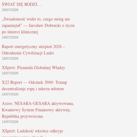
ŚWIAT SIĘ RODZI…
20/07/2026
„Świadomość widzi to, czego mózg nie
zapamiętał” — Jarosław Dobrucki o życiu
po śmierci klinicznej
19/07/2026
Raport energetyczny sierpień 2026 –
Odrodzenie Cywilizacji Ludzi
18/07/2026
XSpirit: Piramida Globalnej Władzy
16/07/2026
X22 Report — Odcinek 3949: Trump
decentralizuje ropę i uderza młotem
16/07/2026
Axios: NESARA-GESARA aktywowana,
Kwantowy System Finansowy aktywny,
Republika przywrócona
14/07/2026
XSpirit: Ludzkość wkrótce odkryje