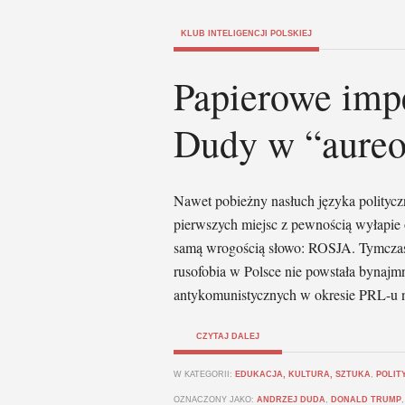
KLUB INTELIGENCJI POLSKIEJ
Papierowe imp
Dudy w “aureo
Nawet pobieżny nasłuch języka polityc
pierwszych miejsc z pewnością wyłapie 
samą wrogością słowo: ROSJA. Tymczase
rusofobia w Polsce nie powstała bynajm
antykomunistycznych w okresie PRL-u 
CZYTAJ DALEJ
W KATEGORII:
EDUKACJA, KULTURA, SZTUKA
,
POLIT
OZNACZONY JAKO:
ANDRZEJ DUDA
,
DONALD TRUMP