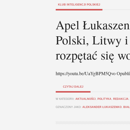
KLUB INTELIGENCJI POLSKIEJ
Apel Łukaszen
Polski, Litwy i
rozpętać się wo
https://youtu.be/UaYgBPM5Qvo Opubli
CZYTAJ DALEJ
W KATEGORII:
AKTUALNOŚCI
,
POLITYKA
,
REDAKCJA
OZNACZONY JAKO:
ALEKSANDER ŁUKASZENKO
,
BIA