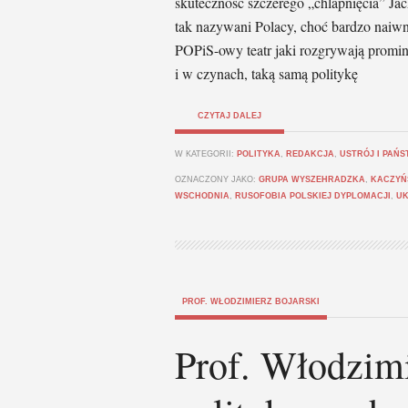
skuteczność szczerego „chlapnięcia” Jac
tak nazywani Polacy, choć bardzo naiwni
POPiS-owy teatr jaki rozgrywają promin
i w czynach, taką samą politykę
CZYTAJ DALEJ
W KATEGORII:
POLITYKA
,
REDAKCJA
,
USTRÓJ I PAŃ
OZNACZONY JAKO:
GRUPA WYSZEHRADZKA
,
KACZYŃ
WSCHODNIA
,
RUSOFOBIA POLSKIEJ DYPLOMACJI
,
UK
PROF. WŁODZIMIERZ BOJARSKI
Prof. Włodzimi