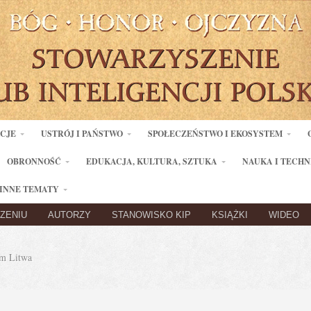
ACJE
USTRÓJ I PAŃSTWO
SPOŁECZEŃSTWO I EKOSYSTEM
OBRONNOŚĆ
EDUKACJA, KULTURA, SZTUKA
NAUKA I TECHN
INNE TEMATY
ZENIU
AUTORZY
STANOWISKO KIP
KSIĄŻKI
WIDEO
m Litwa