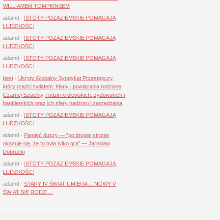
WILLIAMEM TOMPKINSEM
adamd
-
ISTOTY POZAZIEMSKIE POMAGAJĄ
LUDZKOŚCI
adamd
-
ISTOTY POZAZIEMSKIE POMAGAJĄ
LUDZKOŚCI
adamd
-
ISTOTY POZAZIEMSKIE POMAGAJĄ
LUDZKOŚCI
best
-
Ukryty Globalny Syndykat Przestępczy,
który rządzi światem: Klany i powiązania rodzinne
Czarnej Szlachty, rodzin królewskich, żydowskich i
bankierskich oraz ich sfery nadzoru i zarządzania
adamd
-
ISTOTY POZAZIEMSKIE POMAGAJĄ
LUDZKOŚCI
adamd
-
Pamięć duszy — “po drugiej stronie
okazuje się, że to była tylko gra” — Jarosław
Dobrucki
adamd
-
ISTOTY POZAZIEMSKIE POMAGAJĄ
LUDZKOŚCI
adamd
-
STARY IV ŚWIAT UMIERA… NOWY V
ŚWIAT SIĘ RODZI…