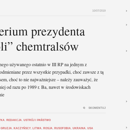
10/07/2019
erium prezydenta
li” chemtralsów
znego używanego ostatnio w III RP na jednym z
odmieniane przez wszystkie przypadki, choć zawsze z tą
m, choć to nie najważniejsze – należy zauważyć, że
niej od razu po 1989 r. Ba, nawet w środowiskach
nie
SKOMENTUJ
YKA
,
REDAKCJA
,
USTRÓJ I PAŃSTWO
,
GRUZJA
,
KACZYŃSCY
,
LITWA
,
ROSJA
,
RUSOFOBIA
,
UKRAINA
,
USA