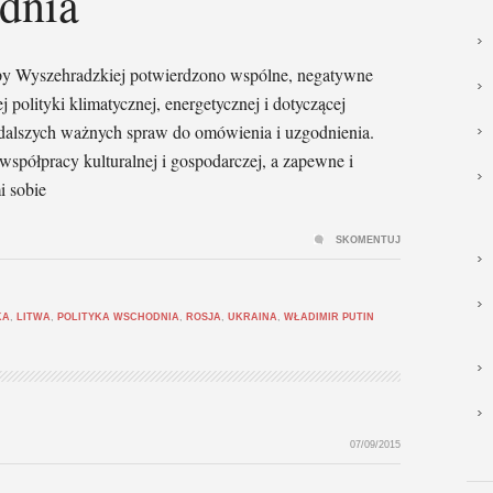
dnia
y Wyszehradzkiej potwierdzono wspólne, negatywne
 polityki klimatycznej, energetycznej i dotyczącej
a dalszych ważnych spraw do omówienia i uzgodnienia.
spółpracy kulturalnej i gospodarczej, a zapewne i
i sobie
SKOMENTUJ
KA
,
LITWA
,
POLITYKA WSCHODNIA
,
ROSJA
,
UKRAINA
,
WŁADIMIR PUTIN
07/09/2015