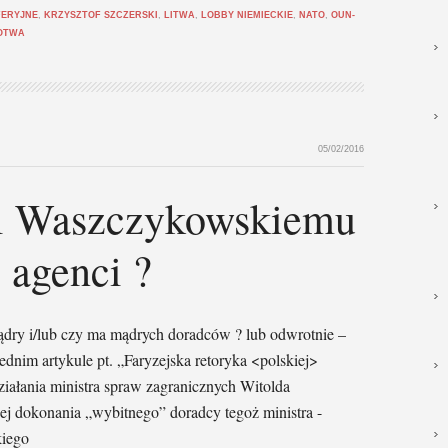
FERYJNE
,
KRZYSZTOF SZCZERSKI
,
LITWA
,
LOBBY NIEMIECKIE
,
NATO
,
OUN-
OTWA
05/02/2016
wi Waszczykowskiemu
 agenci ?
mądry i/lub czy ma mądrych doradców ? lub odwrotnie –
zednim artykule pt. „Faryzejska retoryka <polskiej>
iałania ministra spraw zagranicznych Witolda
j dokonania „wybitnego” doradcy tegoż ministra -
kiego