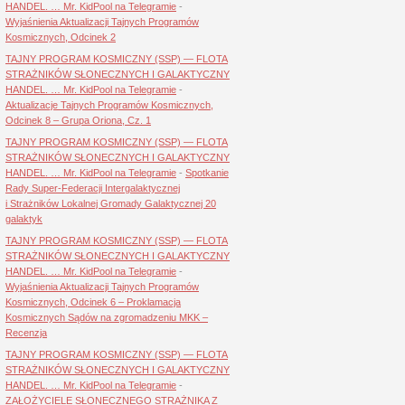
HANDEL. … Mr. KidPool na Telegramie
-
Wyjaśnienia Aktualizacji Tajnych Programów
Kosmicznych, Odcinek 2
TAJNY PROGRAM KOSMICZNY (SSP) — FLOTA
STRAŻNIKÓW SŁONECZNYCH I GALAKTYCZNY
HANDEL. … Mr. KidPool na Telegramie
-
Aktualizacje Tajnych Programów Kosmicznych,
Odcinek 8 – Grupa Oriona, Cz. 1
TAJNY PROGRAM KOSMICZNY (SSP) — FLOTA
STRAŻNIKÓW SŁONECZNYCH I GALAKTYCZNY
HANDEL. … Mr. KidPool na Telegramie
-
Spotkanie
Rady Super-Federacji Intergalaktycznej
i Strażników Lokalnej Gromady Galaktycznej 20
galaktyk
TAJNY PROGRAM KOSMICZNY (SSP) — FLOTA
STRAŻNIKÓW SŁONECZNYCH I GALAKTYCZNY
HANDEL. … Mr. KidPool na Telegramie
-
Wyjaśnienia Aktualizacji Tajnych Programów
Kosmicznych, Odcinek 6 – Proklamacja
Kosmicznych Sądów na zgromadzeniu MKK –
Recenzja
TAJNY PROGRAM KOSMICZNY (SSP) — FLOTA
STRAŻNIKÓW SŁONECZNYCH I GALAKTYCZNY
HANDEL. … Mr. KidPool na Telegramie
-
ZAŁOŻYCIELE SŁONECZNEGO STRAŻNIKA Z