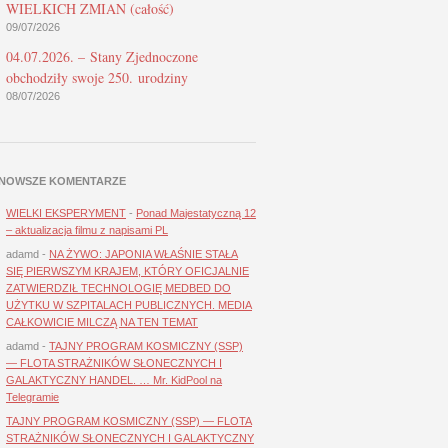
WIELKICH ZMIAN (całość)
09/07/2026
04.07.2026. – Stany Zjednoczone
obchodziły swoje 250. urodziny
08/07/2026
NOWSZE KOMENTARZE
WIELKI EKSPERYMENT
-
Ponad Majestatyczną 12
– aktualizacja filmu z napisami PL
adamd
-
NA ŻYWO: JAPONIA WŁAŚNIE STAŁA
SIĘ PIERWSZYM KRAJEM, KTÓRY OFICJALNIE
ZATWIERDZIŁ TECHNOLOGIĘ MEDBED DO
UŻYTKU W SZPITALACH PUBLICZNYCH. MEDIA
CAŁKOWICIE MILCZĄ NA TEN TEMAT
adamd
-
TAJNY PROGRAM KOSMICZNY (SSP)
— FLOTA STRAŻNIKÓW SŁONECZNYCH I
GALAKTYCZNY HANDEL. … Mr. KidPool na
Telegramie
TAJNY PROGRAM KOSMICZNY (SSP) — FLOTA
STRAŻNIKÓW SŁONECZNYCH I GALAKTYCZNY