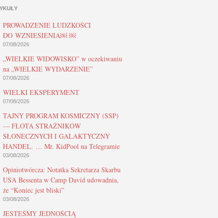
YKUŁY
PROWADZENIE LUDZKOŚCI
DO WZNIESIENIA￼ ￼
07/08/2026
„WIELKIE WIDOWISKO” w oczekiwaniu
na „WIELKIE WYDARZENIE”
07/08/2026
WIELKI EKSPERYMENT
07/08/2026
TAJNY PROGRAM KOSMICZNY (SSP)
— FLOTA STRAŻNIKÓW
SŁONECZNYCH I GALAKTYCZNY
HANDEL. … Mr. KidPool na Telegramie
03/08/2026
Opiniotwórcza: Notatka Sekretarza Skarbu
USA Bessenta w Camp David udowadnia,
że “Koniec jest bliski”
03/08/2026
JESTEŚMY JEDNOŚCIĄ