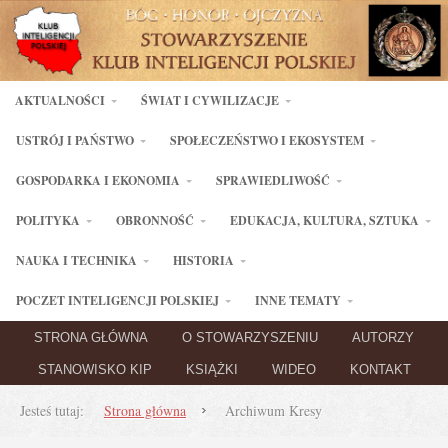
AKTUALNOŚCI
ŚWIAT I CYWILIZACJE
USTRÓJ I PAŃSTWO
SPOŁECZEŃSTWO I EKOSYSTEM
GOSPODARKA I EKONOMIA
SPRAWIEDLIWOŚĆ
POLITYKA
OBRONNOŚĆ
EDUKACJA, KULTURA, SZTUKA
NAUKA I TECHNIKA
HISTORIA
POCZET INTELIGENCJI POLSKIEJ
INNE TEMATY
STRONA GŁÓWNA
O STOWARZYSZENIU
AUTORZY
STANOWISKO KIP
KSIĄŻKI
WIDEO
KONTAKT
Jesteś tutaj:
Strona główna
Archiwum Kresy