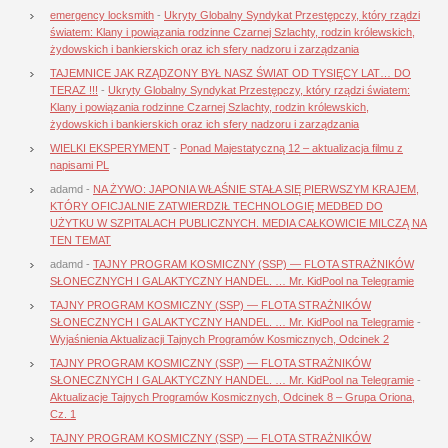
emergency locksmith
-
Ukryty Globalny Syndykat Przestępczy, który rządzi
światem: Klany i powiązania rodzinne Czarnej Szlachty, rodzin królewskich,
żydowskich i bankierskich oraz ich sfery nadzoru i zarządzania
TAJEMNICE JAK RZĄDZONY BYŁ NASZ ŚWIAT OD TYSIĘCY LAT… DO
TERAZ !!!
-
Ukryty Globalny Syndykat Przestępczy, który rządzi światem:
Klany i powiązania rodzinne Czarnej Szlachty, rodzin królewskich,
żydowskich i bankierskich oraz ich sfery nadzoru i zarządzania
WIELKI EKSPERYMENT
-
Ponad Majestatyczną 12 – aktualizacja filmu z
napisami PL
adamd
-
NA ŻYWO: JAPONIA WŁAŚNIE STAŁA SIĘ PIERWSZYM KRAJEM,
KTÓRY OFICJALNIE ZATWIERDZIŁ TECHNOLOGIĘ MEDBED DO
UŻYTKU W SZPITALACH PUBLICZNYCH. MEDIA CAŁKOWICIE MILCZĄ NA
TEN TEMAT
adamd
-
TAJNY PROGRAM KOSMICZNY (SSP) — FLOTA STRAŻNIKÓW
SŁONECZNYCH I GALAKTYCZNY HANDEL. … Mr. KidPool na Telegramie
TAJNY PROGRAM KOSMICZNY (SSP) — FLOTA STRAŻNIKÓW
SŁONECZNYCH I GALAKTYCZNY HANDEL. … Mr. KidPool na Telegramie
-
Wyjaśnienia Aktualizacji Tajnych Programów Kosmicznych, Odcinek 2
TAJNY PROGRAM KOSMICZNY (SSP) — FLOTA STRAŻNIKÓW
SŁONECZNYCH I GALAKTYCZNY HANDEL. … Mr. KidPool na Telegramie
-
Aktualizacje Tajnych Programów Kosmicznych, Odcinek 8 – Grupa Oriona,
Cz. 1
TAJNY PROGRAM KOSMICZNY (SSP) — FLOTA STRAŻNIKÓW