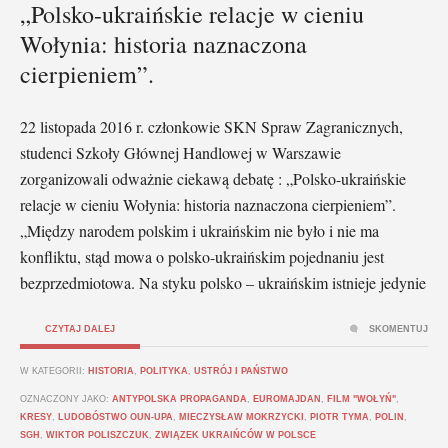
„Polsko-ukraińskie relacje w cieniu
Wołynia: historia naznaczona
cierpieniem”.
22 listopada 2016 r. członkowie SKN Spraw Zagranicznych,
studenci Szkoły Głównej Handlowej w Warszawie
zorganizowali odważnie ciekawą debatę : „Polsko-ukraińskie
relacje w cieniu Wołynia: historia naznaczona cierpieniem”.
„Między narodem polskim i ukraińskim nie było i nie ma
konfliktu, stąd mowa o polsko-ukraińskim pojednaniu jest
bezprzedmiotowa. Na styku polsko – ukraińskim istnieje jedynie
CZYTAJ DALEJ
SKOMENTUJ
W KATEGORII:
HISTORIA
,
POLITYKA
,
USTRÓJ I PAŃSTWO
OZNACZONY JAKO:
ANTYPOLSKA PROPAGANDA
,
EUROMAJDAN
,
FILM "WOŁYŃ"
,
KRESY
,
LUDOBÓSTWO OUN-UPA
,
MIECZYSŁAW MOKRZYCKI
,
PIOTR TYMA
,
POLIN
,
SGH
,
WIKTOR POLISZCZUK
,
ZWIĄZEK UKRAIŃCÓW W POLSCE