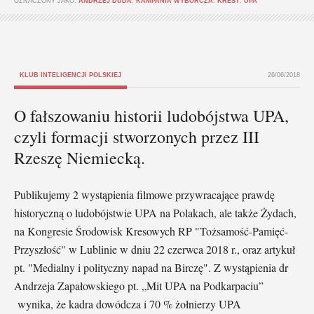
OZNACZONY JAKO:
ANDRZEJ DUDA
,
KAMPANIA WYBORCZA
,
KRESY
,
UPA
KLUB INTELIGENCJI POLSKIEJ
26/06/2018
O fałszowaniu historii ludobójstwa UPA,
czyli formacji stworzonych przez III
Rzeszę Niemiecką.
Publikujemy 2 wystąpienia filmowe przywracające prawdę
historyczną o ludobójstwie UPA na Polakach, ale także Żydach,
na Kongresie Środowisk Kresowych RP "Tożsamość-Pamięć-
Przyszłość" w Lublinie w dniu 22 czerwca 2018 r., oraz artykuł
pt. "Medialny i polityczny napad na Birczę". Z wystąpienia dr
Andrzeja Zapałowskiego pt. „Mit UPA na Podkarpaciu”
wynika, że kadra dowódcza i 70 % żołnierzy UPA