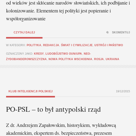
od wieków jest skłócanie narodów słowiańskich, ich podbijanie i
kolonizowanie. Elementem tej polityki jest popieranie i
współorganizowanie
CZYTAJ DALEJ
SKOMENTUJ
W KATEGORII:
POLITYKA
,
REDAKCJA
,
ŚWIAT I CYWILIZACJE
,
USTRÓJ I PAŃSTWO
OZNACZONY JAKO:
KRESY
,
LUDOBÓJSTWO OUN/UPA
,
NEO-
ŻYDOBANDEROWSZCZYZNA
,
NOWA POLITYKA WSCHODNIA
,
ROSJA
,
UKRAINA
KLUB INTELIGENCJI POLSKIEJ
19/12/2015
PO-PSL – to był antypolski rząd
Z dr. Andrzejem Zapałowskim, historykiem, wykładowcą
akademickim, ekspertem ds. bezpieczeństwa, prezesem