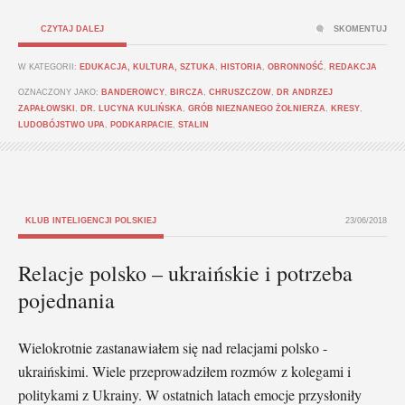
CZYTAJ DALEJ
SKOMENTUJ
W KATEGORII:
EDUKACJA, KULTURA, SZTUKA
,
HISTORIA
,
OBRONNOŚĆ
,
REDAKCJA
OZNACZONY JAKO:
BANDEROWCY
,
BIRCZA
,
CHRUSZCZOW
,
DR ANDRZEJ
ZAPAŁOWSKI
,
DR. LUCYNA KULIŃSKA
,
GRÓB NIEZNANEGO ŻOŁNIERZA
,
KRESY
,
LUDOBÓJSTWO UPA
,
PODKARPACIE
,
STALIN
KLUB INTELIGENCJI POLSKIEJ
23/06/2018
Relacje polsko – ukraińskie i potrzeba
pojednania
Wielokrotnie zastanawiałem się nad relacjami polsko -
ukraińskimi. Wiele przeprowadziłem rozmów z kolegami i
politykami z Ukrainy. W ostatnich latach emocje przysłoniły