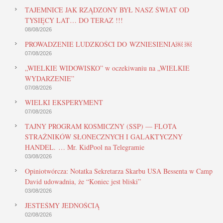
TAJEMNICE JAK RZĄDZONY BYŁ NASZ ŚWIAT OD
TYSIĘCY LAT… DO TERAZ !!!
08/08/2026
PROWADZENIE LUDZKOŚCI DO WZNIESIENIA￼ ￼
07/08/2026
„WIELKIE WIDOWISKO” w oczekiwaniu na „WIELKIE
WYDARZENIE”
07/08/2026
WIELKI EKSPERYMENT
07/08/2026
TAJNY PROGRAM KOSMICZNY (SSP) — FLOTA
STRAŻNIKÓW SŁONECZNYCH I GALAKTYCZNY
HANDEL. … Mr. KidPool na Telegramie
03/08/2026
Opiniotwórcza: Notatka Sekretarza Skarbu USA Bessenta w Camp
David udowadnia, że “Koniec jest bliski”
03/08/2026
JESTEŚMY JEDNOŚCIĄ
02/08/2026