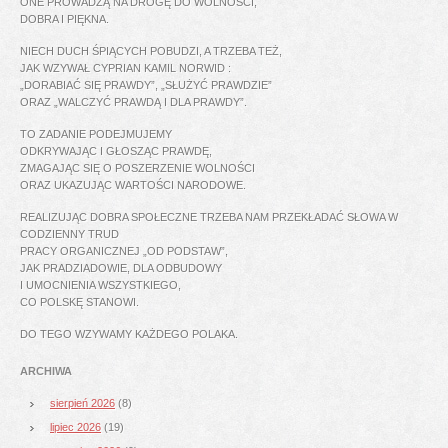
ONE PROWADZĄ NA DROGĘ DO WOLNOŚCI,
DOBRA I PIĘKNA.
NIECH DUCH ŚPIĄCYCH POBUDZI, A TRZEBA TEŻ,
JAK WZYWAŁ CYPRIAN KAMIL NORWID :
„DORABIAĆ SIĘ PRAWDY”, „SŁUŻYĆ PRAWDZIE”
ORAZ „WALCZYĆ PRAWDĄ I DLA PRAWDY”.
TO ZADANIE PODEJMUJEMY
ODKRYWAJĄC I GŁOSZĄC PRAWDĘ,
ZMAGAJĄC SIĘ O POSZERZENIE WOLNOŚCI
ORAZ UKAZUJĄC WARTOŚCI NARODOWE.
REALIZUJĄC DOBRA SPOŁECZNE TRZEBA NAM PRZEKŁADAĆ SŁOWA W
CODZIENNY TRUD
PRACY ORGANICZNEJ „OD PODSTAW”,
JAK PRADZIADOWIE, DLA ODBUDOWY
I UMOCNIENIA WSZYSTKIEGO,
CO POLSKĘ STANOWI.
DO TEGO WZYWAMY KAŻDEGO POLAKA.
ARCHIWA
sierpień 2026
(8)
lipiec 2026
(19)