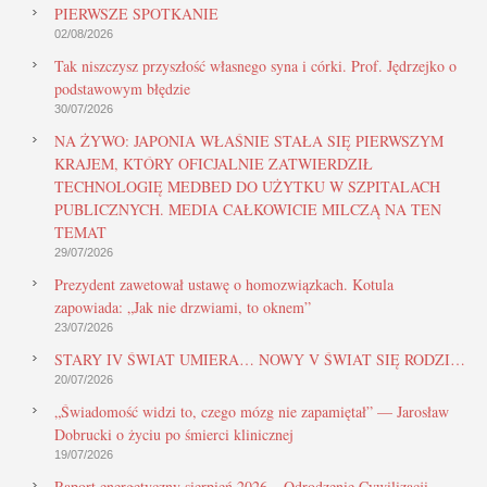
PIERWSZE SPOTKANIE
02/08/2026
Tak niszczysz przyszłość własnego syna i córki. Prof. Jędrzejko o
podstawowym błędzie
30/07/2026
NA ŻYWO: JAPONIA WŁAŚNIE STAŁA SIĘ PIERWSZYM
KRAJEM, KTÓRY OFICJALNIE ZATWIERDZIŁ
TECHNOLOGIĘ MEDBED DO UŻYTKU W SZPITALACH
PUBLICZNYCH. MEDIA CAŁKOWICIE MILCZĄ NA TEN
TEMAT
29/07/2026
Prezydent zawetował ustawę o homozwiązkach. Kotula
zapowiada: „Jak nie drzwiami, to oknem”
23/07/2026
STARY IV ŚWIAT UMIERA… NOWY V ŚWIAT SIĘ RODZI…
20/07/2026
„Świadomość widzi to, czego mózg nie zapamiętał” — Jarosław
Dobrucki o życiu po śmierci klinicznej
19/07/2026
Raport energetyczny sierpień 2026 – Odrodzenie Cywilizacji