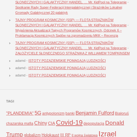
SŁONECZNYCH I GALAKTYCZNY HANDEL. … Mr. KidPool na Telegramie
-
Spotkanie Rady Super-Federacji Intergalaktycznej i Strażników Lokalnej
Gromady Galaktycznej 20 galaktyk
TAJNY PROGRAM KOSMICZNY (SSP) — FLOTA STRAŻNIKÓW
SŁONECZNYCH I GALAKTYCZNY HANDEL. … Mr. KidPool na Telegramie
-
Wyjaśnienia Aktualizacji Tajnych Programów Kosmicznych, Odcinek 6 –
Proklamacja Kosmicznych Sądów na zgromadzeniu MKK – Recenzja
TAJNY PROGRAM KOSMICZNY (SSP) — FLOTA STRAŻNIKÓW
SŁONECZNYCH I GALAKTYCZNY HANDEL. … Mr. KidPool na Telegramie
-
ZAŁOŻYCIELE SŁONECZNEGO STRAŻNIKA Z WILLIAMEM TOMPKINSEM
adamd
-
ISTOTY POZAZIEMSKIE POMAGAJĄ LUDZKOŚCI
adamd
-
ISTOTY POZAZIEMSKIE POMAGAJĄ LUDZKOŚCI
adamd
-
ISTOTY POZAZIEMSKIE POMAGAJĄ LUDZKOŚCI
TAGI
5G
Benjamin Fulford
"PLANDEMIA"
antypolonizm
banki
Białoruś
Covid-19
Donald
Chiny
CIA
chazarska mafia
depopulacja
Izrael
Trump
globalizm
Holokaust
III RP
II wojna światowa