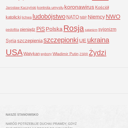
koronawirus
Kościół
kontrola umysłu
Jarosław Kaczyński
ludobójstwo
NWO
Niemcy
NATO
katolicki
lichwa
NBP
Rosja
PiS
Polska
syjonizm
pieniądz
pedofilia
satanizm
szczepionki
ukraina
UE
Syria
szczepienia
USA
Żydzi
Watykan
Władimir Putin
wybory
ZSRR
NASZE STANOWISKO
NARÓD POTRZEBUJE DUCHA I PRAWDY, GDYŻ