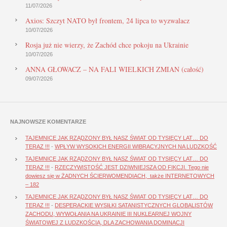
11/07/2026
Axios: Szczyt NATO był frontem, 24 lipca to wyzwalacz
10/07/2026
Rosja już nie wierzy, że Zachód chce pokoju na Ukrainie
10/07/2026
ANNA GŁOWACZ – NA FALI WIELKICH ZMIAN (całość)
09/07/2026
NAJNOWSZE KOMENTARZE
TAJEMNICE JAK RZĄDZONY BYŁ NASZ ŚWIAT OD TYSIĘCY LAT… DO
TERAZ !!!
-
WPŁYW WYSOKICH ENERGII WIBRACYJNYCH NA LUDZKOŚĆ
TAJEMNICE JAK RZĄDZONY BYŁ NASZ ŚWIAT OD TYSIĘCY LAT… DO
TERAZ !!!
-
RZECZYWISTOŚĆ JEST DZIWNIEJSZA OD FIKCJI. Tego nie
dowiesz się w ŻADNYCH ŚCIERWOMENDIACH, także INTERNETOWYCH
– 182
TAJEMNICE JAK RZĄDZONY BYŁ NASZ ŚWIAT OD TYSIĘCY LAT… DO
TERAZ !!!
-
DESPERACKIE WYSIŁKI SATANISTYCZNYCH GLOBALISTÓW
ZACHODU, WYWOŁANIA NA UKRAINIE III NUKLEARNEJ WOJNY
ŚWIATOWEJ Z LUDZKOŚCIĄ, DLA ZACHOWANIA DOMINACJI