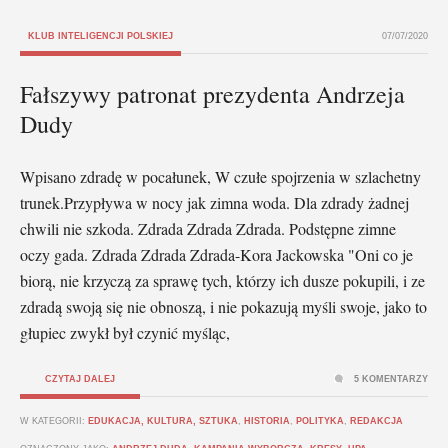
KLUB INTELIGENCJI POLSKIEJ
07/07/2020
Fałszywy patronat prezydenta Andrzeja
Dudy
Wpisano zdradę w pocałunek, W czułe spojrzenia w szlachetny
trunek.Przypływa w nocy jak zimna woda. Dla zdrady żadnej
chwili nie szkoda. Zdrada Zdrada Zdrada. Podstępne zimne
oczy gada. Zdrada Zdrada Zdrada-Kora Jackowska "Oni co je
biorą, nie krzyczą za sprawę tych, którzy ich dusze pokupili, i ze
zdradą swoją się nie obnoszą, i nie pokazują myśli swoje, jako to
głupiec zwykł był czynić myśląc,
CZYTAJ DALEJ
5 KOMENTARZY
W KATEGORII:
EDUKACJA, KULTURA, SZTUKA
,
HISTORIA
,
POLITYKA
,
REDAKCJA