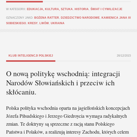
W KATEGORII:
EDUKACJA, KULTURA, SZTUKA
,
HISTORIA
,
ŚWIAT I CYWILIZACJE
OZNACZONY JAKO:
BOŻENA RATTER
,
DZIEDZICTWO NARODOWE
,
KAMIENICA JANA III
SOBIESKIEGO
,
KRESY
,
LWÓW
,
UKRAINA
KLUB INTELIGENCJI POLSKIEJ
26/12/2015
O nową politykę wschodnią: integracji
Narodów Słowiańskich i przeciw ich
skłócaniu.
Polska polityka wschodnia oparta na jagiellońskich koncepcjach
Józefa Piłsudskiego i Jerzego Giedroycia wymaga radykalnych
zmian. Te doktryny są sprzeczne z racją stanu Polskiego
Państwa i Polaków, a realizują interesy Zachodu, których celem