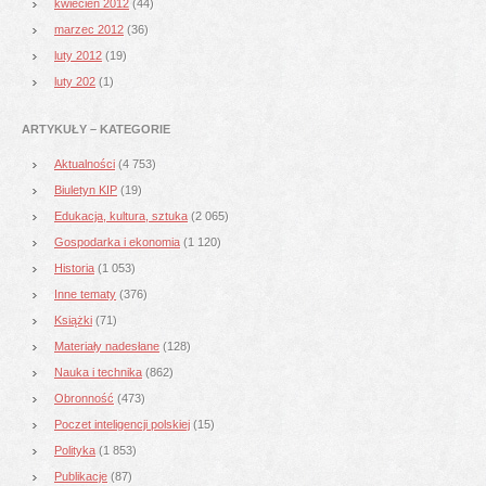
kwiecień 2012
(44)
marzec 2012
(36)
luty 2012
(19)
luty 202
(1)
ARTYKUŁY – KATEGORIE
Aktualności
(4 753)
Biuletyn KIP
(19)
Edukacja, kultura, sztuka
(2 065)
Gospodarka i ekonomia
(1 120)
Historia
(1 053)
Inne tematy
(376)
Książki
(71)
Materiały nadesłane
(128)
Nauka i technika
(862)
Obronność
(473)
Poczet inteligencji polskiej
(15)
Polityka
(1 853)
Publikacje
(87)