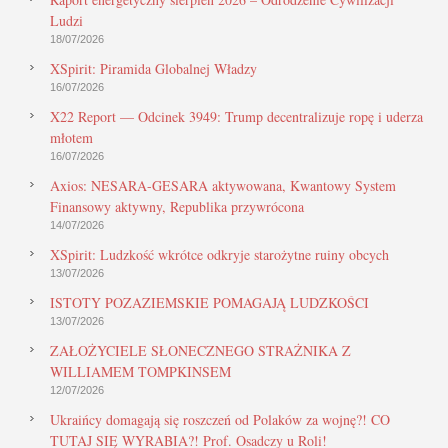
Ludzi
18/07/2026
XSpirit: Piramida Globalnej Władzy
16/07/2026
X22 Report — Odcinek 3949: Trump decentralizuje ropę i uderza
młotem
16/07/2026
Axios: NESARA-GESARA aktywowana, Kwantowy System
Finansowy aktywny, Republika przywrócona
14/07/2026
XSpirit: Ludzkość wkrótce odkryje starożytne ruiny obcych
13/07/2026
ISTOTY POZAZIEMSKIE POMAGAJĄ LUDZKOŚCI
13/07/2026
ZAŁOŻYCIELE SŁONECZNEGO STRAŻNIKA Z
WILLIAMEM TOMPKINSEM
12/07/2026
Ukraińcy domagają się roszczeń od Polaków za wojnę?! CO
TUTAJ SIĘ WYRABIA?! Prof. Osadczy u Roli!