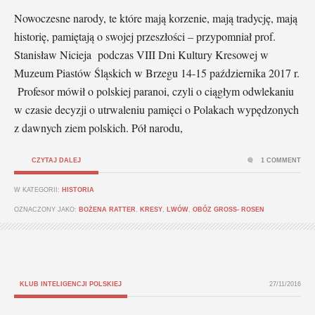
Nowoczesne narody, te które mają korzenie, mają tradycję, mają
historię, pamiętają o swojej przeszłości – przypomniał prof.
Stanisław Nicieja podczas VIII Dni Kultury Kresowej w
Muzeum Piastów Śląskich w Brzegu 14-15 października 2017 r.
Profesor mówił o polskiej paranoi, czyli o ciągłym odwlekaniu
w czasie decyzji o utrwaleniu pamięci o Polakach wypędzonych
z dawnych ziem polskich. Pół narodu,
CZYTAJ DALEJ
1 COMMENT
W KATEGORII:
HISTORIA
OZNACZONY JAKO:
BOŻENA RATTER
,
KRESY
,
LWÓW
,
OBÓZ GROSS- ROSEN
KLUB INTELIGENCJI POLSKIEJ
27/11/2016