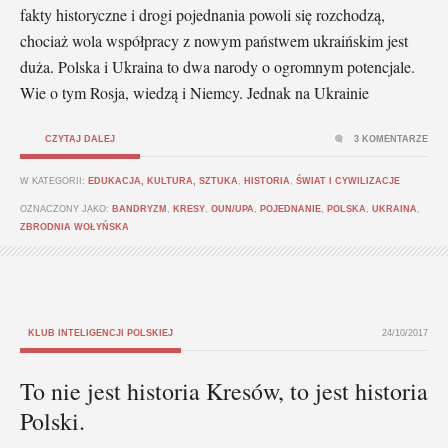
fakty historyczne i drogi pojednania powoli się rozchodzą,
chociaż wola współpracy z nowym państwem ukraińskim jest
duża. Polska i Ukraina to dwa narody o ogromnym potencjale.
Wie o tym Rosja, wiedzą i Niemcy. Jednak na Ukrainie
CZYTAJ DALEJ
3 KOMENTARZE
W KATEGORII:
EDUKACJA, KULTURA, SZTUKA
,
HISTORIA
,
ŚWIAT I CYWILIZACJE
OZNACZONY JAKO:
BANDRYZM
,
KRESY
,
OUN/UPA
,
POJEDNANIE
,
POLSKA
,
UKRAINA
,
ZBRODNIA WOŁYŃSKA
KLUB INTELIGENCJI POLSKIEJ
24/10/2017
To nie jest historia Kresów, to jest historia
Polski.