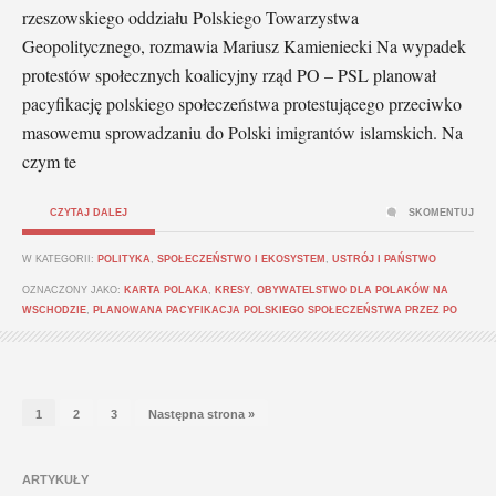
rzeszowskiego oddziału Polskiego Towarzystwa
Geopolitycznego, rozmawia Mariusz Kamieniecki Na wypadek
protestów społecznych koalicyjny rząd PO – PSL planował
pacyfikację polskiego społeczeństwa protestującego przeciwko
masowemu sprowadzaniu do Polski imigrantów islamskich. Na
czym te
CZYTAJ DALEJ
SKOMENTUJ
W KATEGORII:
POLITYKA
,
SPOŁECZEŃSTWO I EKOSYSTEM
,
USTRÓJ I PAŃSTWO
OZNACZONY JAKO:
KARTA POLAKA
,
KRESY
,
OBYWATELSTWO DLA POLAKÓW NA
WSCHODZIE
,
PLANOWANA PACYFIKACJA POLSKIEGO SPOŁECZEŃSTWA PRZEZ PO
1
2
3
Następna strona »
ARTYKUŁY