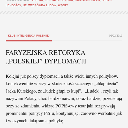
OZNACZONY JAKO:
EUROPA
,
EUROPA ŚRODKOWA
,
IMIGRANCI
,
ISLAM
,
ORBAN
,
UCHODŹCY
,
UE
,
WĘDRÓWKA LUDÓW
,
WĘGRY
KLUB INTELIGENCJI POLSKIEJ
05/02/2016
FARYZEJSKA RETORYKA
„POLSKIEJ” DYPLOMACJI
Kolejni już polscy dyplomaci, a także wielu innych polityków,
konsekwentnie wierzy w skuteczność szczerego „chlapnięcia”
Jacka Kurskiego, że „ludek głupi to kupi”. „Ludek”, czyli tak
nazywani Polacy, choć bardzo naiwni, coraz bardziej przecierają
oczy ze zdumienia, widząc POPiS-owy teatr jaki rozgrywają
prominentni politycy PiS-u, kontynuując, zarówno werbalnie jak
i w czynach, taką samą politykę