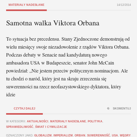
MATERIAŁY NADESŁANE
14/12/2014
Samotna walka Viktora Orbana
To sytuacja bez precedensu. Stany Zjednoczone demonstrują od
wielu miesięcy swoje niezadowolenie z rządów Viktora Orbana.
Podczas debaty w Senacie nad kandydaturą nowego
ambasadora USA w Budapeszcie, senator John McCain
powiedział: „Nie jestem przeciw politycznym nominacjom. Ale
tu chodzi o naród, który jest na skraju zrzeczenia się
suwerenności na rzecz neofaszystowskiego dyktatora, który
idzie
CZYTAJ DALEJ
SKOMENTUJ
W KATEGORII:
AKTUALNOŚCI
,
MATERIAŁY NADESŁANE
,
POLITYKA
,
SPRAWIEDLIWOŚĆ
,
ŚWIAT I CYWILIZACJE
OZNACZONY JAKO:
GLOBALIZM
,
IMPERIALIZM
,
ORBAN
,
SUWERENNOŚĆ
,
USA
,
WĘGRY