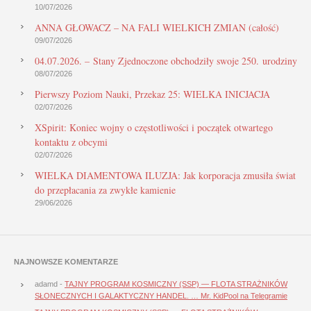
10/07/2026
ANNA GŁOWACZ – NA FALI WIELKICH ZMIAN (całość)
09/07/2026
04.07.2026. – Stany Zjednoczone obchodziły swoje 250. urodziny
08/07/2026
Pierwszy Poziom Nauki, Przekaz 25: WIELKA INICJACJA
02/07/2026
XSpirit: Koniec wojny o częstotliwości i początek otwartego
kontaktu z obcymi
02/07/2026
WIELKA DIAMENTOWA ILUZJA: Jak korporacja zmusiła świat
do przepłacania za zwykłe kamienie
29/06/2026
NAJNOWSZE KOMENTARZE
adamd
-
TAJNY PROGRAM KOSMICZNY (SSP) — FLOTA STRAŻNIKÓW
SŁONECZNYCH I GALAKTYCZNY HANDEL. … Mr. KidPool na Telegramie