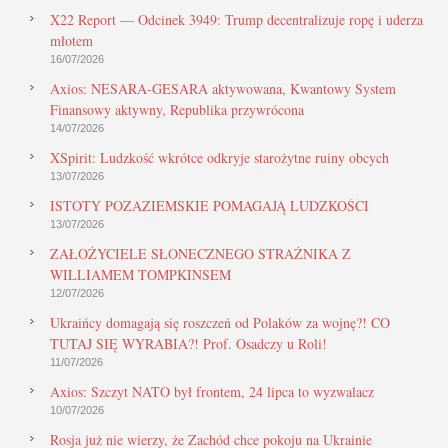
X22 Report — Odcinek 3949: Trump decentralizuje ropę i uderza
młotem
16/07/2026
Axios: NESARA-GESARA aktywowana, Kwantowy System
Finansowy aktywny, Republika przywrócona
14/07/2026
XSpirit: Ludzkość wkrótce odkryje starożytne ruiny obcych
13/07/2026
ISTOTY POZAZIEMSKIE POMAGAJĄ LUDZKOŚCI
13/07/2026
ZAŁOŻYCIELE SŁONECZNEGO STRAŻNIKA Z
WILLIAMEM TOMPKINSEM
12/07/2026
Ukraińcy domagają się roszczeń od Polaków za wojnę?! CO
TUTAJ SIĘ WYRABIA?! Prof. Osadczy u Roli!
11/07/2026
Axios: Szczyt NATO był frontem, 24 lipca to wyzwalacz
10/07/2026
Rosja już nie wierzy, że Zachód chce pokoju na Ukrainie