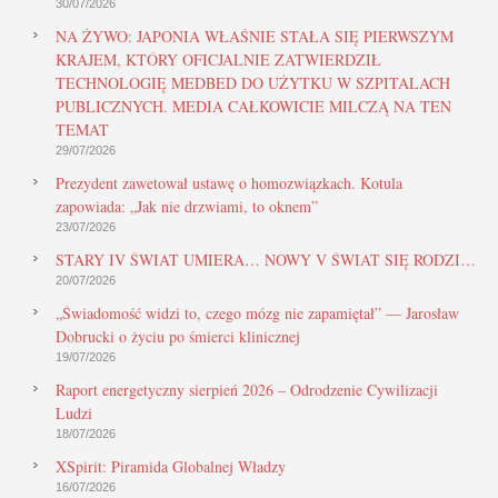
30/07/2026
NA ŻYWO: JAPONIA WŁAŚNIE STAŁA SIĘ PIERWSZYM
KRAJEM, KTÓRY OFICJALNIE ZATWIERDZIŁ
TECHNOLOGIĘ MEDBED DO UŻYTKU W SZPITALACH
PUBLICZNYCH. MEDIA CAŁKOWICIE MILCZĄ NA TEN
TEMAT
29/07/2026
Prezydent zawetował ustawę o homozwiązkach. Kotula
zapowiada: „Jak nie drzwiami, to oknem”
23/07/2026
STARY IV ŚWIAT UMIERA… NOWY V ŚWIAT SIĘ RODZI…
20/07/2026
„Świadomość widzi to, czego mózg nie zapamiętał” — Jarosław
Dobrucki o życiu po śmierci klinicznej
19/07/2026
Raport energetyczny sierpień 2026 – Odrodzenie Cywilizacji
Ludzi
18/07/2026
XSpirit: Piramida Globalnej Władzy
16/07/2026