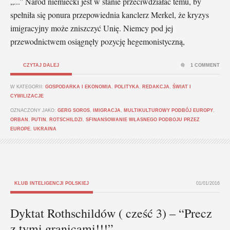
„...” Naród niemiecki jest w stanie przeciwdziałać temu, by
spełniła się ponura przepowiednia kanclerz Merkel, że kryzys
imigracyjny może zniszczyć Unię. Niemcy pod jej
przewodnictwem osiągnęły pozycję hegemonistyczną,
CZYTAJ DALEJ
1 COMMENT
W KATEGORII:
GOSPODARKA I EKONOMIA
,
POLITYKA
,
REDAKCJA
,
ŚWIAT I
CYWILIZACJE
OZNACZONY JAKO:
GERG SOROS
,
IMIGRACJA
,
MULTIKULTUROWY PODBÓJ EUROPY
,
ORBAN
,
PUTIN
,
ROTSCHILDZI
,
SFINANSOWANIE WŁASNEGO PODBOJU PRZEZ
EUROPE
,
UKRAINA
KLUB INTELIGENCJI POLSKIEJ
01/01/2016
Dyktat Rothschildów ( cześć 3) – “Precz
z tymi granicami!!!”