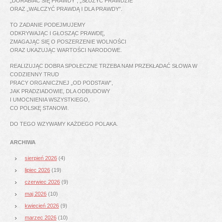
„DORABIAĆ SIĘ PRAWDY”, „SŁUŻYĆ PRAWDZIE”
ORAZ „WALCZYĆ PRAWDĄ I DLA PRAWDY”.
TO ZADANIE PODEJMUJEMY
ODKRYWAJĄC I GŁOSZĄC PRAWDĘ,
ZMAGAJĄC SIĘ O POSZERZENIE WOLNOŚCI
ORAZ UKAZUJĄC WARTOŚCI NARODOWE.
REALIZUJĄC DOBRA SPOŁECZNE TRZEBA NAM PRZEKŁADAĆ SŁOWA W
CODZIENNY TRUD
PRACY ORGANICZNEJ „OD PODSTAW”,
JAK PRADZIADOWIE, DLA ODBUDOWY
I UMOCNIENIA WSZYSTKIEGO,
CO POLSKĘ STANOWI.
DO TEGO WZYWAMY KAŻDEGO POLAKA.
ARCHIWA
sierpień 2026
(4)
lipiec 2026
(19)
czerwiec 2026
(9)
maj 2026
(10)
kwiecień 2026
(9)
marzec 2026
(10)