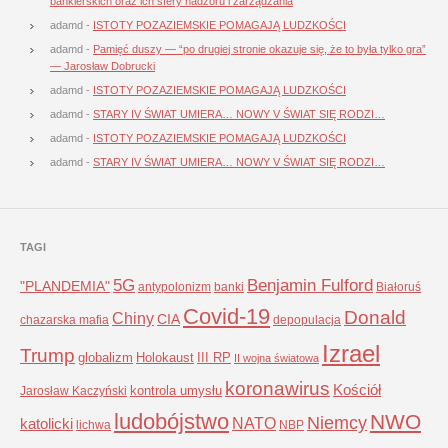
bankierskich oraz ich sfery nadzoru i zarządzania
adamd
-
ISTOTY POZAZIEMSKIE POMAGAJĄ LUDZKOŚCI
adamd
-
Pamięć duszy — “po drugiej stronie okazuje się, że to była tylko gra”
— Jarosław Dobrucki
adamd
-
ISTOTY POZAZIEMSKIE POMAGAJĄ LUDZKOŚCI
adamd
-
STARY IV ŚWIAT UMIERA… NOWY V ŚWIAT SIĘ RODZI…
adamd
-
ISTOTY POZAZIEMSKIE POMAGAJĄ LUDZKOŚCI
adamd
-
STARY IV ŚWIAT UMIERA… NOWY V ŚWIAT SIĘ RODZI…
TAGI
5G
Benjamin Fulford
"PLANDEMIA"
antypolonizm
banki
Białoruś
Covid-19
Donald
Chiny
CIA
chazarska mafia
depopulacja
Izrael
Trump
globalizm
Holokaust
III RP
II wojna światowa
koronawirus
Kościół
kontrola umysłu
Jarosław Kaczyński
ludobójstwo
NWO
Niemcy
NATO
katolicki
lichwa
NBP