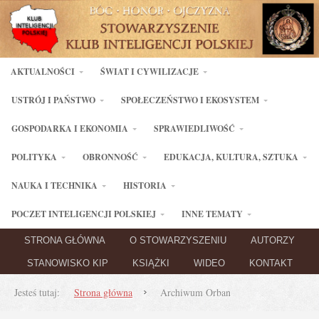
AKTUALNOŚCI
ŚWIAT I CYWILIZACJE
USTRÓJ I PAŃSTWO
SPOŁECZEŃSTWO I EKOSYSTEM
GOSPODARKA I EKONOMIA
SPRAWIEDLIWOŚĆ
POLITYKA
OBRONNOŚĆ
EDUKACJA, KULTURA, SZTUKA
NAUKA I TECHNIKA
HISTORIA
POCZET INTELIGENCJI POLSKIEJ
INNE TEMATY
STRONA GŁÓWNA
O STOWARZYSZENIU
AUTORZY
STANOWISKO KIP
KSIĄŻKI
WIDEO
KONTAKT
Jesteś tutaj:
Strona główna
Archiwum Orban