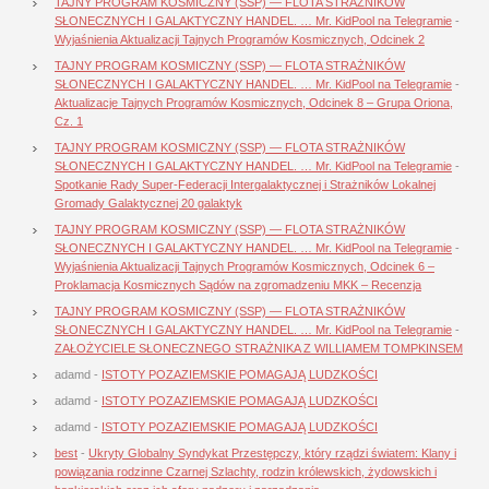
TAJNY PROGRAM KOSMICZNY (SSP) — FLOTA STRAŻNIKÓW
SŁONECZNYCH I GALAKTYCZNY HANDEL. … Mr. KidPool na Telegramie
-
Wyjaśnienia Aktualizacji Tajnych Programów Kosmicznych, Odcinek 2
TAJNY PROGRAM KOSMICZNY (SSP) — FLOTA STRAŻNIKÓW
SŁONECZNYCH I GALAKTYCZNY HANDEL. … Mr. KidPool na Telegramie
-
Aktualizacje Tajnych Programów Kosmicznych, Odcinek 8 – Grupa Oriona,
Cz. 1
TAJNY PROGRAM KOSMICZNY (SSP) — FLOTA STRAŻNIKÓW
SŁONECZNYCH I GALAKTYCZNY HANDEL. … Mr. KidPool na Telegramie
-
Spotkanie Rady Super-Federacji Intergalaktycznej i Strażników Lokalnej
Gromady Galaktycznej 20 galaktyk
TAJNY PROGRAM KOSMICZNY (SSP) — FLOTA STRAŻNIKÓW
SŁONECZNYCH I GALAKTYCZNY HANDEL. … Mr. KidPool na Telegramie
-
Wyjaśnienia Aktualizacji Tajnych Programów Kosmicznych, Odcinek 6 –
Proklamacja Kosmicznych Sądów na zgromadzeniu MKK – Recenzja
TAJNY PROGRAM KOSMICZNY (SSP) — FLOTA STRAŻNIKÓW
SŁONECZNYCH I GALAKTYCZNY HANDEL. … Mr. KidPool na Telegramie
-
ZAŁOŻYCIELE SŁONECZNEGO STRAŻNIKA Z WILLIAMEM TOMPKINSEM
adamd
-
ISTOTY POZAZIEMSKIE POMAGAJĄ LUDZKOŚCI
adamd
-
ISTOTY POZAZIEMSKIE POMAGAJĄ LUDZKOŚCI
adamd
-
ISTOTY POZAZIEMSKIE POMAGAJĄ LUDZKOŚCI
best
-
Ukryty Globalny Syndykat Przestępczy, który rządzi światem: Klany i
powiązania rodzinne Czarnej Szlachty, rodzin królewskich, żydowskich i