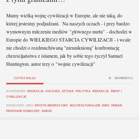
Mamy wielką wojnę cywilizacji w Europie, ale nie taką, do
której jesteśmy podjudzani. Na naszych oczach - i przy bardzo
wymownym milczeniu mediów "głównego nurtu" - dochodzi w
Europie do WIELKIEGO STARCIA CYWILIZACJI - i wcale
nie chodzi o rozdmuchiwaną "nieuniknioną" konfrontację
chrześcijaństwa z islamem, jak by sobie tego życzył Samuel
Huntington, autor tezy o "wojnie cywilizacji"
CZYTAJ DALEJ
SKOMENTUJ
W KATEGORII:
EDUKACJA, KULTURA, SZTUKA
,
POLITYKA
,
REDAKCJA
,
ŚWIAT I
CYWILIZACJE
OZNACZONY JAKO:
KRYZYS IMIGRACYJNY
,
MULTIKULTURALIZM
,
NWO
,
ORBAN
,
PROFESOR KONECZNY
,
SOROS