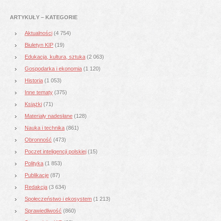
ARTYKUŁY – KATEGORIE
Aktualności
(4 754)
Biuletyn KIP
(19)
Edukacja, kultura, sztuka
(2 063)
Gospodarka i ekonomia
(1 120)
Historia
(1 053)
Inne tematy
(375)
Książki
(71)
Materiały nadesłane
(128)
Nauka i technika
(861)
Obronność
(473)
Poczet inteligencji polskiej
(15)
Polityka
(1 853)
Publikacje
(87)
Redakcja
(3 634)
Społeczeństwo i ekosystem
(1 213)
Sprawiedliwość
(860)