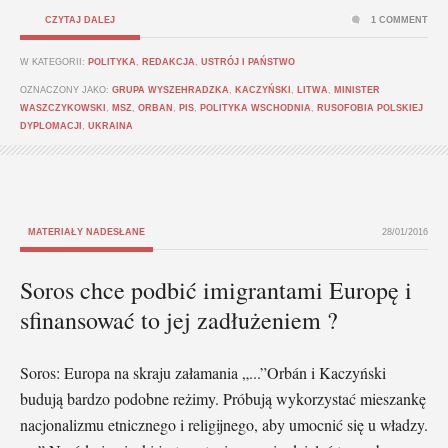
CZYTAJ DALEJ
1 COMMENT
W KATEGORII:
POLITYKA
,
REDAKCJA
,
USTRÓJ I PAŃSTWO
OZNACZONY JAKO:
GRUPA WYSZEHRADZKA
,
KACZYŃSKI
,
LITWA
,
MINISTER
WASZCZYKOWSKI
,
MSZ
,
ORBAN
,
PIS
,
POLITYKA WSCHODNIA
,
RUSOFOBIA POLSKIEJ
DYPLOMACJI
,
UKRAINA
MATERIAŁY NADESŁANE
28/01/2016
Soros chce podbić imigrantami Europę i
sfinansować to jej zadłużeniem ?
Soros: Europa na skraju załamania „...”Orbán i Kaczyński
budują bardzo podobne reżimy. Próbują wykorzystać mieszankę
nacjonalizmu etnicznego i religijnego, aby umocnić się u władzy.