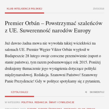
KLUB INTELIGENCJI POLSKIEJ
25/03/2016
Premier Orbán – Powstrzymać szaleńców
z UE. Suwerenność narodów Europy
Już dawno żadna mowa nie wywołała takiej wściekłości na
salonach UE. Premier Węgier Viktor Orbán wygłosił w
Budapeszcie 28 lutego swoje coroczne przemówienie (raport o
stanie państwa), tym razem podsumowujące rok 2015. Poniżej
drukujemy tłumaczenie jego wystąpienia dotyczące polityki
międzynarodowej. Redakcja. Szanowni Państwo! Szanowny
Panie Prezydencie! Gdy w polityce spotykamy się z pytaniem,
CZYTAJ DALEJ
SKOMENTUJ
W KATEGORII:
POLITYKA
,
REDAKCJA
,
ŚWIAT I CYWILIZACJE