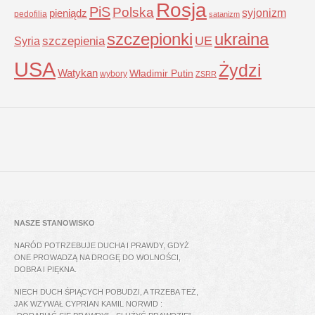
Rosja
PiS
Polska
syjonizm
pieniądz
pedofilia
satanizm
szczepionki
ukraina
UE
Syria
szczepienia
USA
Żydzi
Watykan
Władimir Putin
wybory
ZSRR
NASZE STANOWISKO
NARÓD POTRZEBUJE DUCHA I PRAWDY, GDYŻ
ONE PROWADZĄ NA DROGĘ DO WOLNOŚCI,
DOBRA I PIĘKNA.
NIECH DUCH ŚPIĄCYCH POBUDZI, A TRZEBA TEŻ,
JAK WZYWAŁ CYPRIAN KAMIL NORWID :