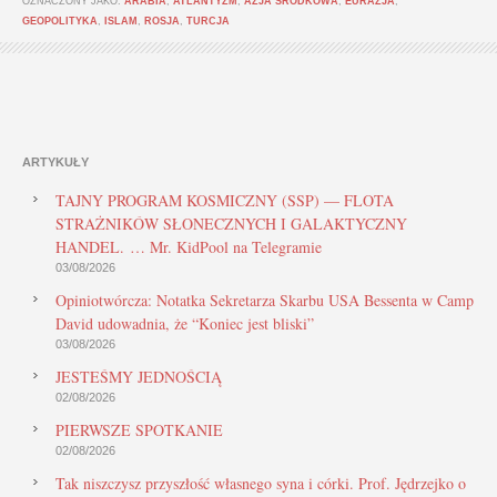
OZNACZONY JAKO:
ARABIA
,
ATLANTYZM
,
AZJA ŚRODKOWA
,
EURAZJA
,
GEOPOLITYKA
,
ISLAM
,
ROSJA
,
TURCJA
ARTYKUŁY
TAJNY PROGRAM KOSMICZNY (SSP) — FLOTA
STRAŻNIKÓW SŁONECZNYCH I GALAKTYCZNY
HANDEL. … Mr. KidPool na Telegramie
03/08/2026
Opiniotwórcza: Notatka Sekretarza Skarbu USA Bessenta w Camp
David udowadnia, że “Koniec jest bliski”
03/08/2026
JESTEŚMY JEDNOŚCIĄ
02/08/2026
PIERWSZE SPOTKANIE
02/08/2026
Tak niszczysz przyszłość własnego syna i córki. Prof. Jędrzejko o