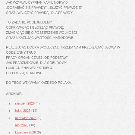
JAK WZYWAŁ CYPRIAN KAMIL NORWID :
„DORABIAĆ SIĘ PRAWDY”, „SŁUŻYĆ PRAWDZIE”
ORAZ „WALCZYĆ PRAWDĄ I DLA PRAWDY”.
TO ZADANIE PODEJMUJEMY
ODKRYWAJĄC I GŁOSZĄC PRAWDĘ,
ZMAGAJĄC SIĘ O POSZERZENIE WOLNOŚCI
ORAZ UKAZUJĄC WARTOŚCI NARODOWE.
REALIZUJĄC DOBRA SPOŁECZNE TRZEBA NAM PRZEKŁADAĆ SŁOWA W
CODZIENNY TRUD
PRACY ORGANICZNEJ „OD PODSTAW”,
JAK PRADZIADOWIE, DLA ODBUDOWY
I UMOCNIENIA WSZYSTKIEGO,
CO POLSKĘ STANOWI.
DO TEGO WZYWAMY KAŻDEGO POLAKA.
ARCHIWA
sierpień 2026
(4)
lipiec 2026
(19)
czerwiec 2026
(9)
maj 2026
(10)
kwiecień 2026
(9)