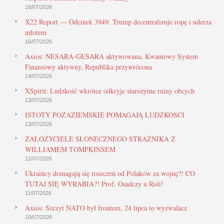
16/07/2026
X22 Report — Odcinek 3949: Trump decentralizuje ropę i uderza
młotem
16/07/2026
Axios: NESARA-GESARA aktywowana, Kwantowy System
Finansowy aktywny, Republika przywrócona
14/07/2026
XSpirit: Ludzkość wkrótce odkryje starożytne ruiny obcych
13/07/2026
ISTOTY POZAZIEMSKIE POMAGAJĄ LUDZKOŚCI
13/07/2026
ZAŁOŻYCIELE SŁONECZNEGO STRAŻNIKA Z
WILLIAMEM TOMPKINSEM
12/07/2026
Ukraińcy domagają się roszczeń od Polaków za wojnę?! CO
TUTAJ SIĘ WYRABIA?! Prof. Osadczy u Roli!
11/07/2026
Axios: Szczyt NATO był frontem, 24 lipca to wyzwalacz
10/07/2026