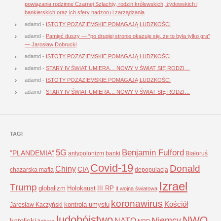
powiązania rodzinne Czarnej Szlachty, rodzin królewskich, żydowskich i
bankierskich oraz ich sfery nadzoru i zarządzania
adamd
-
ISTOTY POZAZIEMSKIE POMAGAJĄ LUDZKOŚCI
adamd
-
Pamięć duszy — “po drugiej stronie okazuje się, że to była tylko gra”
— Jarosław Dobrucki
adamd
-
ISTOTY POZAZIEMSKIE POMAGAJĄ LUDZKOŚCI
adamd
-
STARY IV ŚWIAT UMIERA… NOWY V ŚWIAT SIĘ RODZI…
adamd
-
ISTOTY POZAZIEMSKIE POMAGAJĄ LUDZKOŚCI
adamd
-
STARY IV ŚWIAT UMIERA… NOWY V ŚWIAT SIĘ RODZI…
TAGI
5G
Benjamin Fulford
"PLANDEMIA"
antypolonizm
banki
Białoruś
Covid-19
Donald
Chiny
CIA
chazarska mafia
depopulacja
Izrael
Trump
globalizm
Holokaust
III RP
II wojna światowa
koronawirus
Kościół
kontrola umysłu
Jarosław Kaczyński
ludobójstwo
NWO
Niemcy
NATO
katolicki