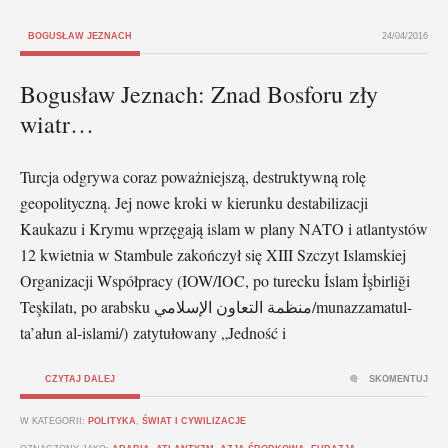
BOGUSŁAW JEZNACH
24/04/2016
Bogusław Jeznach: Znad Bosforu zły
wiatr…
Turcja odgrywa coraz poważniejszą, destruktywną rolę
geopolityczną. Jej nowe kroki w kierunku destabilizacji
Kaukazu i Krymu wprzęgają islam w plany NATO i atlantystów
12 kwietnia w Stambule zakończył się XIII Szczyt Islamskiej
Organizacji Współpracy (IOW/IOC, po turecku İslam İşbirliği
Teşkilatı, po arabsku منظمة التعاون الإسلامي/munazzamatul-
ta’ałun al-islami/) zatytułowany „Jedność i
CZYTAJ DALEJ
SKOMENTUJ
W KATEGORII:
POLITYKA
,
ŚWIAT I CYWILIZACJE