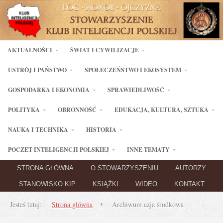
AKTUALNOŚCI
ŚWIAT I CYWILIZACJE
USTRÓJ I PAŃSTWO
SPOŁECZEŃSTWO I EKOSYSTEM
GOSPODARKA I EKONOMIA
SPRAWIEDLIWOŚĆ
POLITYKA
OBRONNOŚĆ
EDUKACJA, KULTURA, SZTUKA
NAUKA I TECHNIKA
HISTORIA
POCZET INTELIGENCJI POLSKIEJ
INNE TEMATY
STRONA GŁÓWNA
O STOWARZYSZENIU
AUTORZY
STANOWISKO KIP
KSIĄŻKI
WIDEO
KONTAKT
Jesteś tutaj:
Strona główna
Archiwum azja środkowa