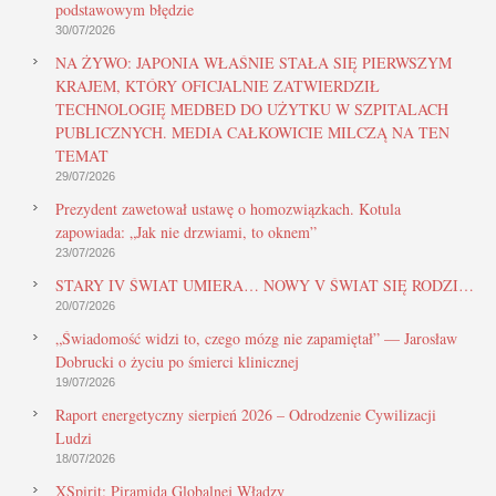
podstawowym błędzie
30/07/2026
NA ŻYWO: JAPONIA WŁAŚNIE STAŁA SIĘ PIERWSZYM
KRAJEM, KTÓRY OFICJALNIE ZATWIERDZIŁ
TECHNOLOGIĘ MEDBED DO UŻYTKU W SZPITALACH
PUBLICZNYCH. MEDIA CAŁKOWICIE MILCZĄ NA TEN
TEMAT
29/07/2026
Prezydent zawetował ustawę o homozwiązkach. Kotula
zapowiada: „Jak nie drzwiami, to oknem”
23/07/2026
STARY IV ŚWIAT UMIERA… NOWY V ŚWIAT SIĘ RODZI…
20/07/2026
„Świadomość widzi to, czego mózg nie zapamiętał” — Jarosław
Dobrucki o życiu po śmierci klinicznej
19/07/2026
Raport energetyczny sierpień 2026 – Odrodzenie Cywilizacji
Ludzi
18/07/2026
XSpirit: Piramida Globalnej Władzy