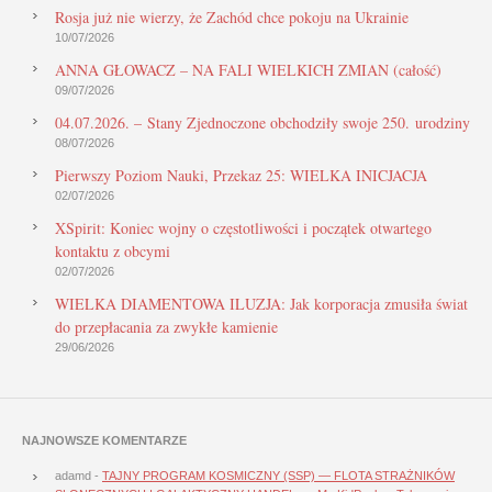
Rosja już nie wierzy, że Zachód chce pokoju na Ukrainie
10/07/2026
ANNA GŁOWACZ – NA FALI WIELKICH ZMIAN (całość)
09/07/2026
04.07.2026. – Stany Zjednoczone obchodziły swoje 250. urodziny
08/07/2026
Pierwszy Poziom Nauki, Przekaz 25: WIELKA INICJACJA
02/07/2026
XSpirit: Koniec wojny o częstotliwości i początek otwartego
kontaktu z obcymi
02/07/2026
WIELKA DIAMENTOWA ILUZJA: Jak korporacja zmusiła świat
do przepłacania za zwykłe kamienie
29/06/2026
NAJNOWSZE KOMENTARZE
adamd
-
TAJNY PROGRAM KOSMICZNY (SSP) — FLOTA STRAŻNIKÓW