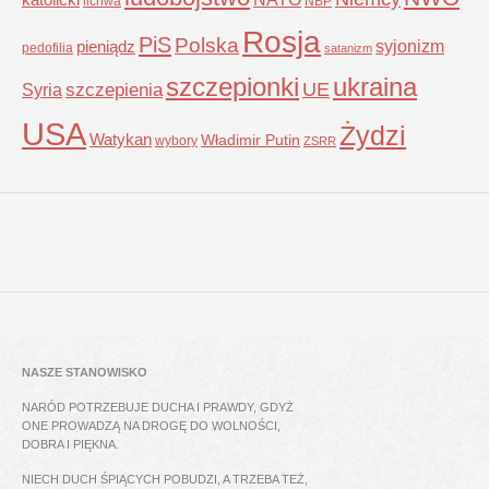
lichwa
NBP
Rosja
PiS
Polska
syjonizm
pieniądz
pedofilia
satanizm
szczepionki
ukraina
UE
Syria
szczepienia
USA
Żydzi
Watykan
Władimir Putin
wybory
ZSRR
NASZE STANOWISKO
NARÓD POTRZEBUJE DUCHA I PRAWDY, GDYŻ
ONE PROWADZĄ NA DROGĘ DO WOLNOŚCI,
DOBRA I PIĘKNA.
NIECH DUCH ŚPIĄCYCH POBUDZI, A TRZEBA TEŻ,