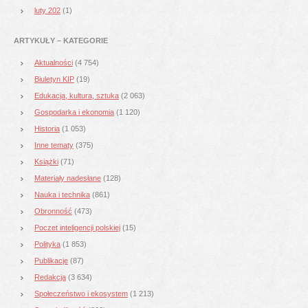
luty 202
(1)
ARTYKUŁY – KATEGORIE
Aktualności
(4 754)
Biuletyn KIP
(19)
Edukacja, kultura, sztuka
(2 063)
Gospodarka i ekonomia
(1 120)
Historia
(1 053)
Inne tematy
(375)
Książki
(71)
Materiały nadesłane
(128)
Nauka i technika
(861)
Obronność
(473)
Poczet inteligencji polskiej
(15)
Polityka
(1 853)
Publikacje
(87)
Redakcja
(3 634)
Społeczeństwo i ekosystem
(1 213)