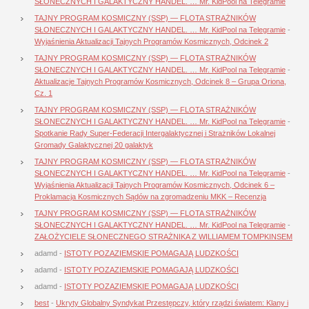
SŁONECZNYCH I GALAKTYCZNY HANDEL. … Mr. KidPool na Telegramie
TAJNY PROGRAM KOSMICZNY (SSP) — FLOTA STRAŻNIKÓW
SŁONECZNYCH I GALAKTYCZNY HANDEL. … Mr. KidPool na Telegramie
-
Wyjaśnienia Aktualizacji Tajnych Programów Kosmicznych, Odcinek 2
TAJNY PROGRAM KOSMICZNY (SSP) — FLOTA STRAŻNIKÓW
SŁONECZNYCH I GALAKTYCZNY HANDEL. … Mr. KidPool na Telegramie
-
Aktualizacje Tajnych Programów Kosmicznych, Odcinek 8 – Grupa Oriona,
Cz. 1
TAJNY PROGRAM KOSMICZNY (SSP) — FLOTA STRAŻNIKÓW
SŁONECZNYCH I GALAKTYCZNY HANDEL. … Mr. KidPool na Telegramie
-
Spotkanie Rady Super-Federacji Intergalaktycznej i Strażników Lokalnej
Gromady Galaktycznej 20 galaktyk
TAJNY PROGRAM KOSMICZNY (SSP) — FLOTA STRAŻNIKÓW
SŁONECZNYCH I GALAKTYCZNY HANDEL. … Mr. KidPool na Telegramie
-
Wyjaśnienia Aktualizacji Tajnych Programów Kosmicznych, Odcinek 6 –
Proklamacja Kosmicznych Sądów na zgromadzeniu MKK – Recenzja
TAJNY PROGRAM KOSMICZNY (SSP) — FLOTA STRAŻNIKÓW
SŁONECZNYCH I GALAKTYCZNY HANDEL. … Mr. KidPool na Telegramie
-
ZAŁOŻYCIELE SŁONECZNEGO STRAŻNIKA Z WILLIAMEM TOMPKINSEM
adamd
-
ISTOTY POZAZIEMSKIE POMAGAJĄ LUDZKOŚCI
adamd
-
ISTOTY POZAZIEMSKIE POMAGAJĄ LUDZKOŚCI
adamd
-
ISTOTY POZAZIEMSKIE POMAGAJĄ LUDZKOŚCI
best
-
Ukryty Globalny Syndykat Przestępczy, który rządzi światem: Klany i