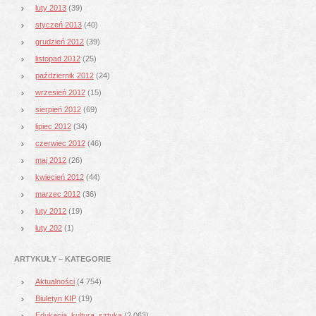
luty 2013
(39)
styczeń 2013
(40)
grudzień 2012
(39)
listopad 2012
(25)
październik 2012
(24)
wrzesień 2012
(15)
sierpień 2012
(69)
lipiec 2012
(34)
czerwiec 2012
(46)
maj 2012
(26)
kwiecień 2012
(44)
marzec 2012
(36)
luty 2012
(19)
luty 202
(1)
ARTYKUŁY – KATEGORIE
Aktualności
(4 754)
Biuletyn KIP
(19)
Edukacja, kultura, sztuka
(2 063)