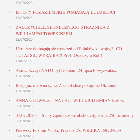
13/07/2026
ISTOTY POZAZIEMSKIE POMAGAJĄ LUDZKOŚCI
13/07/2026
ZAŁOŻYCIELE SŁONECZNEGO STRAŻNIKA Z
WILLIAMEM TOMPKINSEM
12/07/2026
Ukraińcy domagają się roszczeń od Polaków za wojnę?! CO
TUTAJ SIĘ WYRABIA?! Prof. Osadczy u Roli!
11/07/2026
Axios: Szczyt NATO był frontem, 24 lipca to wyzwalacz
10/07/2026
Rosja już nie wierzy, że Zachód chce pokoju na Ukrainie
10/07/2026
ANNA GŁOWACZ – NA FALI WIELKICH ZMIAN (całość)
09/07/2026
04.07.2026. – Stany Zjednoczone obchodziły swoje 250. urodziny
08/07/2026
Pierwszy Poziom Nauki, Przekaz 25: WIELKA INICJACJA
02/07/2026