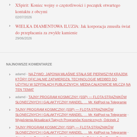
XSpirit: Koniec wojny o częstotliwości i początek otwartego
kontaktu z obcymi
02/07/2026
WIELKA DIAMENTOWA ILUZJA: Jak korporacja zmusiła świat
do przepłacania za zwykłe kamienie
29/06/2026
NAJNOWSZE KOMENTARZE
adamd
-
NA ŻYWO: JAPONIA WŁAŚNIE STAŁA SIĘ PIERWSZYM KRAJEM,
KTÓRY OFICJALNIE ZATWIERDZIŁ TECHNOLOGIĘ MEDBED DO
UŻYTKU W SZPITALACH PUBLICZNYCH. MEDIA CAŁKOWICIE MILCZĄ NA
TEN TEMAT
adamd
-
TAJNY PROGRAM KOSMICZNY (SSP) — FLOTA STRAŻNIKÓW
SŁONECZNYCH I GALAKTYCZNY HANDEL. … Mr. KidPool na Telegramie
TAJNY PROGRAM KOSMICZNY (SSP) — FLOTA STRAŻNIKÓW
SŁONECZNYCH I GALAKTYCZNY HANDEL. … Mr. KidPool na Telegramie
-
Wyjaśnienia Aktualizacji Tajnych Programów Kosmicznych, Odcinek 2
TAJNY PROGRAM KOSMICZNY (SSP) — FLOTA STRAŻNIKÓW
SŁONECZNYCH I GALAKTYCZNY HANDEL. … Mr. KidPool na Telegramie
-