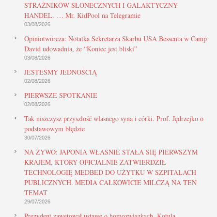
STRAŻNIKÓW SŁONECZNYCH I GALAKTYCZNY
HANDEL. … Mr. KidPool na Telegramie
03/08/2026
Opiniotwórcza: Notatka Sekretarza Skarbu USA Bessenta w Camp
David udowadnia, że “Koniec jest bliski”
03/08/2026
JESTEŚMY JEDNOŚCIĄ
02/08/2026
PIERWSZE SPOTKANIE
02/08/2026
Tak niszczysz przyszłość własnego syna i córki. Prof. Jędrzejko o
podstawowym błędzie
30/07/2026
NA ŻYWO: JAPONIA WŁAŚNIE STAŁA SIĘ PIERWSZYM
KRAJEM, KTÓRY OFICJALNIE ZATWIERDZIŁ
TECHNOLOGIĘ MEDBED DO UŻYTKU W SZPITALACH
PUBLICZNYCH. MEDIA CAŁKOWICIE MILCZĄ NA TEN
TEMAT
29/07/2026
Prezydent zawetował ustawę o homozwiązkach. Kotula