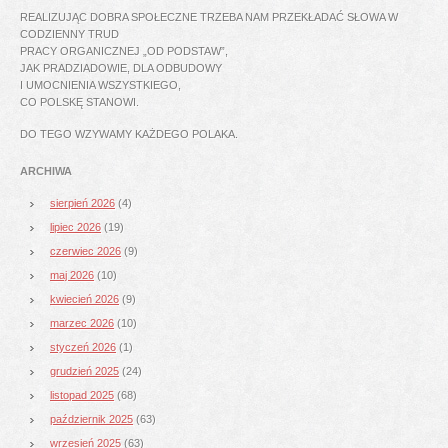
REALIZUJĄC DOBRA SPOŁECZNE TRZEBA NAM PRZEKŁADAĆ SŁOWA W
CODZIENNY TRUD
PRACY ORGANICZNEJ „OD PODSTAW”,
JAK PRADZIADOWIE, DLA ODBUDOWY
I UMOCNIENIA WSZYSTKIEGO,
CO POLSKĘ STANOWI.
DO TEGO WZYWAMY KAŻDEGO POLAKA.
ARCHIWA
sierpień 2026
(4)
lipiec 2026
(19)
czerwiec 2026
(9)
maj 2026
(10)
kwiecień 2026
(9)
marzec 2026
(10)
styczeń 2026
(1)
grudzień 2025
(24)
listopad 2025
(68)
październik 2025
(63)
wrzesień 2025
(63)