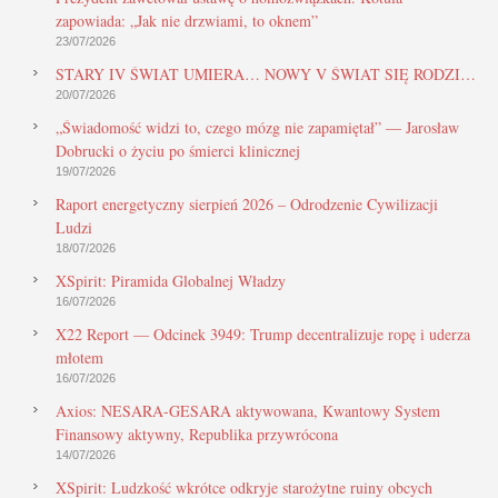
zapowiada: „Jak nie drzwiami, to oknem”
23/07/2026
STARY IV ŚWIAT UMIERA… NOWY V ŚWIAT SIĘ RODZI…
20/07/2026
„Świadomość widzi to, czego mózg nie zapamiętał” — Jarosław
Dobrucki o życiu po śmierci klinicznej
19/07/2026
Raport energetyczny sierpień 2026 – Odrodzenie Cywilizacji
Ludzi
18/07/2026
XSpirit: Piramida Globalnej Władzy
16/07/2026
X22 Report — Odcinek 3949: Trump decentralizuje ropę i uderza
młotem
16/07/2026
Axios: NESARA-GESARA aktywowana, Kwantowy System
Finansowy aktywny, Republika przywrócona
14/07/2026
XSpirit: Ludzkość wkrótce odkryje starożytne ruiny obcych