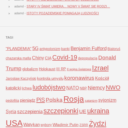
adamd
-
STARY IV ŚWIAT UMIERA… NOWY V ŚWIAT SIĘ RODZI…
adamd
-
ISTOTY POZAZIEMSKIE POMAGAJĄ LUDZKOŚCI
TAGI
5G
Benjamin Fulford
"PLANDEMIA"
antypolonizm
banki
Białoruś
Covid-19
Donald
Chiny
CIA
chazarska mafia
depopulacja
Izrael
Trump
globalizm
Holokaust
III RP
II wojna światowa
koronawirus
Kościół
kontrola umysłu
Jarosław Kaczyński
ludobójstwo
NWO
Niemcy
NATO
katolicki
lichwa
NBP
Rosja
PiS
Polska
syjonizm
pieniądz
pedofilia
satanizm
szczepionki
ukraina
UE
Syria
szczepienia
USA
Żydzi
Watykan
Władimir Putin
wybory
ZSRR