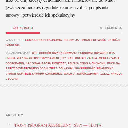
(zwłaszcza franków) zgodnie z kursem z dnia podpisania
umowy i potwierdzić ich spekulacyjny
CZYTAJ DALEJ
SKOMENTUJ
W KATEGORII:
GOSPODARKA I EKONOMIA
,
REDAKCJA
,
SPRAWIEDLIWOŚĆ
,
USTRÓJ I
PAŃSTWO
OZNACZONY JAKO:
BTE
,
DOCHÓD GWARANTOWANY
,
EKONOMIA OBYWATELSKA
,
EMISJA PEŁNOWARTOŚCIOWYCH PIENIĘDZY
,
KNF
,
KREDYT ZABIJA
,
MONETYZACJA
GOSPODARKI
,
NACJONALIZACJA PIENIĘDZY
,
POLSKA SZKOŁA EKONOMII
,
RUCH NA
RZECZ POWSZECHNEGO ODDŁUŻENIA POLAKÓW
,
SUWERENNOŚĆ FINANSOWA
,
UPAŃSTWOWIENIE ZAWODU KOMORNIKA
,
WALUTA SAMORZĄDOWA
,
ZAKAZ HANDLU
DŁUGAMI
ARTYKUŁY
TAJNY PROGRAM KOSMICZNY (SSP) — FLOTA