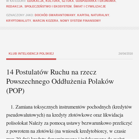
W KATEGORII:
EDUKACJA, KULTURA, SZTUKA
,
GOSPODARKA I EKONOMIA
,
REDAKCJA
,
SPOŁECZEŃSTWO I EKOSYSTEM
,
ŚWIAT I CYWILIZACJE
OZNACZONY JAKO:
DOCHÓD GWARANTOWANY
,
KAPITAŁ NATURALNY
,
KRYPTOWALUTY
,
MARCIN KOZERA
,
NOWY SYSTEM FINANSOWY
KLUB INTELIGENCJI POLSKIEJ
24/04/2016
14 Postulatów Ruchu na rzecz
Powszechnego Oddłużenia Polaków
(POP)
1. Zamiana toksycznych instrumentów pochodnych (kredytów
pseudowalutowych) na kredyty złotówkowe oraz likwidacja
polisolokat Należy za pomocą ustawy bezwarunkowo przeliczyć
z powrotem na złotówki (na wniosek kredytobiorcy, w czasie
max 30 dni) kredyty denominowane i indeksowane do walut