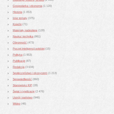
Gospodarka i ekonomia
(1 120)
Historia
(1 053)
Inne tematy
(375)
Książki
(71)
Materiały nadesłane
(128)
Nauka i technika
(861)
Obronność
(473)
Poczet inteligencji polskiej
(15)
Polityka
(1 853)
Publikacje
(87)
Redakcja
(3 634)
Społeczeństwo i ekosystem
(1 213)
Sprawiedliwość
(860)
Stanowisko KIP
(28)
Świat i cywilizacje
(2 476)
Ustrój i państwo
(946)
Wideo
(46)