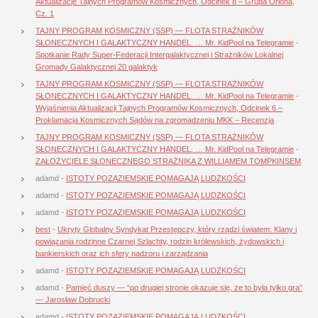
Aktualizacje Tajnych Programów Kosmicznych, Odcinek 8 – Grupa Oriona,
Cz. 1
TAJNY PROGRAM KOSMICZNY (SSP) — FLOTA STRAŻNIKÓW
SŁONECZNYCH I GALAKTYCZNY HANDEL. … Mr. KidPool na Telegramie
-
Spotkanie Rady Super-Federacji Intergalaktycznej i Strażników Lokalnej
Gromady Galaktycznej 20 galaktyk
TAJNY PROGRAM KOSMICZNY (SSP) — FLOTA STRAŻNIKÓW
SŁONECZNYCH I GALAKTYCZNY HANDEL. … Mr. KidPool na Telegramie
-
Wyjaśnienia Aktualizacji Tajnych Programów Kosmicznych, Odcinek 6 –
Proklamacja Kosmicznych Sądów na zgromadzeniu MKK – Recenzja
TAJNY PROGRAM KOSMICZNY (SSP) — FLOTA STRAŻNIKÓW
SŁONECZNYCH I GALAKTYCZNY HANDEL. … Mr. KidPool na Telegramie
-
ZAŁOŻYCIELE SŁONECZNEGO STRAŻNIKA Z WILLIAMEM TOMPKINSEM
adamd
-
ISTOTY POZAZIEMSKIE POMAGAJĄ LUDZKOŚCI
adamd
-
ISTOTY POZAZIEMSKIE POMAGAJĄ LUDZKOŚCI
adamd
-
ISTOTY POZAZIEMSKIE POMAGAJĄ LUDZKOŚCI
best
-
Ukryty Globalny Syndykat Przestępczy, który rządzi światem: Klany i
powiązania rodzinne Czarnej Szlachty, rodzin królewskich, żydowskich i
bankierskich oraz ich sfery nadzoru i zarządzania
adamd
-
ISTOTY POZAZIEMSKIE POMAGAJĄ LUDZKOŚCI
adamd
-
Pamięć duszy — “po drugiej stronie okazuje się, że to była tylko gra”
— Jarosław Dobrucki
adamd
-
ISTOTY POZAZIEMSKIE POMAGAJĄ LUDZKOŚCI