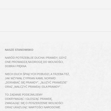
NASZE STANOWISKO
NARÓD POTRZEBUJE DUCHA I PRAWDY, GDYŻ
ONE PROWADZĄ NA DROGĘ DO WOLNOŚCI,
DOBRA I PIĘKNA.
NIECH DUCH ŚPIĄCYCH POBUDZI, A TRZEBA TEŻ,
JAK WZYWAŁ CYPRIAN KAMIL NORWID :
„DORABIAĆ SIĘ PRAWDY”, „SŁUŻYĆ PRAWDZIE”
ORAZ „WALCZYĆ PRAWDĄ I DLA PRAWDY”.
TO ZADANIE PODEJMUJEMY
ODKRYWAJĄC I GŁOSZĄC PRAWDĘ,
ZMAGAJĄC SIĘ O POSZERZENIE WOLNOŚCI
ORAZ UKAZUJĄC WARTOŚCI NARODOWE.