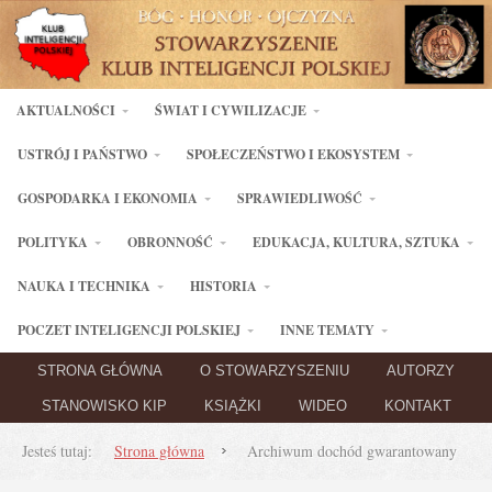
AKTUALNOŚCI
ŚWIAT I CYWILIZACJE
USTRÓJ I PAŃSTWO
SPOŁECZEŃSTWO I EKOSYSTEM
GOSPODARKA I EKONOMIA
SPRAWIEDLIWOŚĆ
POLITYKA
OBRONNOŚĆ
EDUKACJA, KULTURA, SZTUKA
NAUKA I TECHNIKA
HISTORIA
POCZET INTELIGENCJI POLSKIEJ
INNE TEMATY
STRONA GŁÓWNA
O STOWARZYSZENIU
AUTORZY
STANOWISKO KIP
KSIĄŻKI
WIDEO
KONTAKT
Jesteś tutaj:
Strona główna
Archiwum dochód gwarantowany