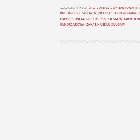
OZNACZONY JAKO:
BTE
,
DOCHÓD GWARANTOWANY
,
KNF
,
KREDYT ZABIJA
,
MONETYZACJA GOSPODARKI
,
POWSZECHNEGO ODDŁUŻENIA POLAKÓW
,
SUWEREN
SAMORZĄDOWA
,
ZAKAZ HANDLU DŁUGAMI