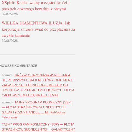
XSpirit: Koniec wojny o częstotliwości i
początek otwartego kontaktu z obcymi
02/07/2026
WIELKA DIAMENTOWA ILUZJA: Jak
korporacja zmusiła świat do przepłacania za
zwykłe kamienie
29/06/2026
NOWSZE KOMENTARZE
adamd
-
NA ŻYWO: JAPONIA WŁAŚNIE STAŁA
SIĘ PIERWSZYM KRAJEM, KTÓRY OFICJALNIE
ZATWIERDZIŁ TECHNOLOGIĘ MEDBED DO
UŻYTKU W SZPITALACH PUBLICZNYCH. MEDIA
CAŁKOWICIE MILCZĄ NA TEN TEMAT
adamd
-
TAJNY PROGRAM KOSMICZNY (SSP)
— FLOTA STRAŻNIKÓW SŁONECZNYCH I
GALAKTYCZNY HANDEL. … Mr. KidPool na
Telegramie
TAJNY PROGRAM KOSMICZNY (SSP) — FLOTA
STRAŻNIKÓW SŁONECZNYCH I GALAKTYCZNY