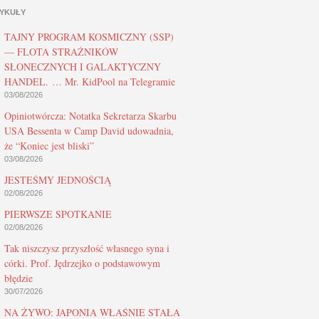
YKUŁY
TAJNY PROGRAM KOSMICZNY (SSP)
— FLOTA STRAŻNIKÓW
SŁONECZNYCH I GALAKTYCZNY
HANDEL. … Mr. KidPool na Telegramie
03/08/2026
Opiniotwórcza: Notatka Sekretarza Skarbu
USA Bessenta w Camp David udowadnia,
że “Koniec jest bliski”
03/08/2026
JESTEŚMY JEDNOŚCIĄ
02/08/2026
PIERWSZE SPOTKANIE
02/08/2026
Tak niszczysz przyszłość własnego syna i
córki. Prof. Jędrzejko o podstawowym
błędzie
30/07/2026
NA ŻYWO: JAPONIA WŁAŚNIE STAŁA