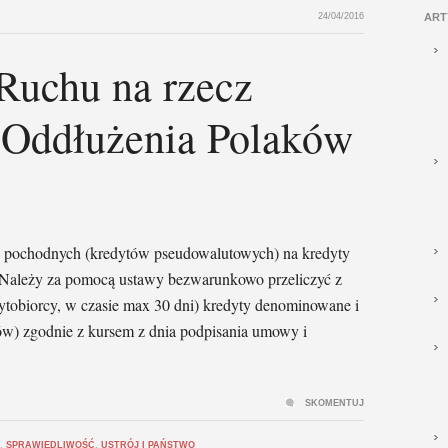
24/04/2016
ART
Ruchu na rzecz
Oddłużenia Polaków
 pochodnych (kredytów pseudowalutowych) na kredyty
t Należy za pomocą ustawy bezwarunkowo przeliczyć z
ytobiorcy, w czasie max 30 dni) kredyty denominowane i
ów) zgodnie z kursem z dnia podpisania umowy i
SKOMENTUJ
,
SPRAWIEDLIWOŚĆ
,
USTRÓJ I PAŃSTWO