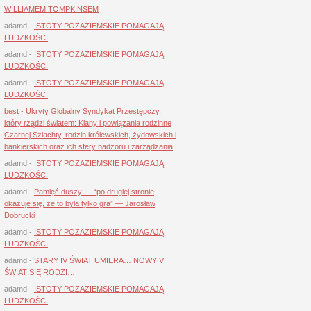
WILLIAMEM TOMPKINSEM
adamd
-
ISTOTY POZAZIEMSKIE POMAGAJĄ
LUDZKOŚCI
adamd
-
ISTOTY POZAZIEMSKIE POMAGAJĄ
LUDZKOŚCI
adamd
-
ISTOTY POZAZIEMSKIE POMAGAJĄ
LUDZKOŚCI
best
-
Ukryty Globalny Syndykat Przestępczy,
który rządzi światem: Klany i powiązania rodzinne
Czarnej Szlachty, rodzin królewskich, żydowskich i
bankierskich oraz ich sfery nadzoru i zarządzania
adamd
-
ISTOTY POZAZIEMSKIE POMAGAJĄ
LUDZKOŚCI
adamd
-
Pamięć duszy — “po drugiej stronie
okazuje się, że to była tylko gra” — Jarosław
Dobrucki
adamd
-
ISTOTY POZAZIEMSKIE POMAGAJĄ
LUDZKOŚCI
adamd
-
STARY IV ŚWIAT UMIERA… NOWY V
ŚWIAT SIĘ RODZI…
adamd
-
ISTOTY POZAZIEMSKIE POMAGAJĄ
LUDZKOŚCI