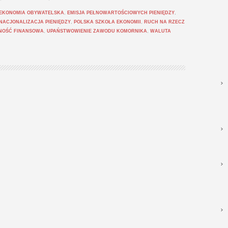
EKONOMIA OBYWATELSKA
,
EMISJA PEŁNOWARTOŚCIOWYCH PIENIĘDZY
,
NACJONALIZACJA PIENIĘDZY
,
POLSKA SZKOŁA EKONOMII
,
RUCH NA RZECZ
NOŚĆ FINANSOWA
,
UPAŃSTWOWIENIE ZAWODU KOMORNIKA
,
WALUTA