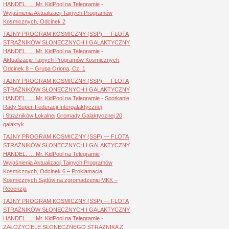
HANDEL. … Mr. KidPool na Telegramie
-
Wyjaśnienia Aktualizacji Tajnych Programów
Kosmicznych, Odcinek 2
TAJNY PROGRAM KOSMICZNY (SSP) — FLOTA
STRAŻNIKÓW SŁONECZNYCH I GALAKTYCZNY
HANDEL. … Mr. KidPool na Telegramie
-
Aktualizacje Tajnych Programów Kosmicznych,
Odcinek 8 – Grupa Oriona, Cz. 1
TAJNY PROGRAM KOSMICZNY (SSP) — FLOTA
STRAŻNIKÓW SŁONECZNYCH I GALAKTYCZNY
HANDEL. … Mr. KidPool na Telegramie
-
Spotkanie
Rady Super-Federacji Intergalaktycznej
i Strażników Lokalnej Gromady Galaktycznej 20
galaktyk
TAJNY PROGRAM KOSMICZNY (SSP) — FLOTA
STRAŻNIKÓW SŁONECZNYCH I GALAKTYCZNY
HANDEL. … Mr. KidPool na Telegramie
-
Wyjaśnienia Aktualizacji Tajnych Programów
Kosmicznych, Odcinek 6 – Proklamacja
Kosmicznych Sądów na zgromadzeniu MKK –
Recenzja
TAJNY PROGRAM KOSMICZNY (SSP) — FLOTA
STRAŻNIKÓW SŁONECZNYCH I GALAKTYCZNY
HANDEL. … Mr. KidPool na Telegramie
-
ZAŁOŻYCIELE SŁONECZNEGO STRAŻNIKA Z