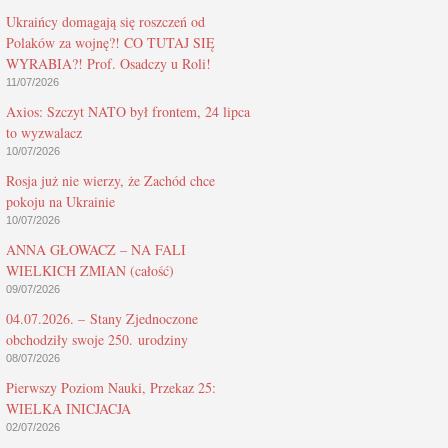
Ukraińcy domagają się roszczeń od
Polaków za wojnę?! CO TUTAJ SIĘ
WYRABIA?! Prof. Osadczy u Roli!
11/07/2026
Axios: Szczyt NATO był frontem, 24 lipca
to wyzwalacz
10/07/2026
Rosja już nie wierzy, że Zachód chce
pokoju na Ukrainie
10/07/2026
ANNA GŁOWACZ – NA FALI
WIELKICH ZMIAN (całość)
09/07/2026
04.07.2026. – Stany Zjednoczone
obchodziły swoje 250. urodziny
08/07/2026
Pierwszy Poziom Nauki, Przekaz 25:
WIELKA INICJACJA
02/07/2026