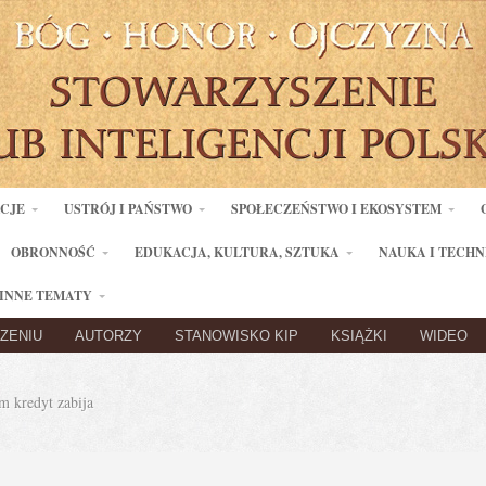
ACJE
USTRÓJ I PAŃSTWO
SPOŁECZEŃSTWO I EKOSYSTEM
OBRONNOŚĆ
EDUKACJA, KULTURA, SZTUKA
NAUKA I TECHN
INNE TEMATY
ZENIU
AUTORZY
STANOWISKO KIP
KSIĄŻKI
WIDEO
 kredyt zabija