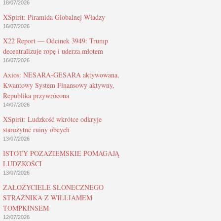
18/07/2026
XSpirit: Piramida Globalnej Władzy
16/07/2026
X22 Report — Odcinek 3949: Trump
decentralizuje ropę i uderza młotem
16/07/2026
Axios: NESARA-GESARA aktywowana,
Kwantowy System Finansowy aktywny,
Republika przywrócona
14/07/2026
XSpirit: Ludzkość wkrótce odkryje
starożytne ruiny obcych
13/07/2026
ISTOTY POZAZIEMSKIE POMAGAJĄ
LUDZKOŚCI
13/07/2026
ZAŁOŻYCIELE SŁONECZNEGO
STRAŻNIKA Z WILLIAMEM
TOMPKINSEM
12/07/2026