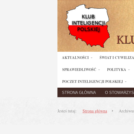
AKTUALNOŚCI
ŚWIAT I CYWILIZ
SPRAWIEDLIWOŚĆ
POLITYKA
POCZET INTELIGENCJI POLSKIEJ
STRONA GŁÓWNA
O STOWARZYS
Jesteś tutaj:
Strona główna
Archiwum