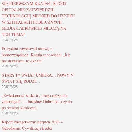
SIĘ PIERWSZYM KRAJEM, KTÓRY
OFICJALNIE ZATWIERDZIŁ
TECHNOLOGIĘ MEDBED DO UŻYTKU
W SZPITALACH PUBLICZNYCH.
MEDIA CAŁKOWICIE MILCZĄ NA
TEN TEMAT
29/07/2026
Prezydent zawetował ustawę o
homozwiązkach. Kotula zapowiada: „Jak
nie drzwiami, to oknem”
23/07/2026
STARY IV ŚWIAT UMIERA… NOWY V
ŚWIAT SIĘ RODZI…
20/07/2026
„Świadomość widzi to, czego mózg nie
zapamiętał” — Jarosław Dobrucki o życiu
po śmierci klinicznej
19/07/2026
Raport energetyczny sierpień 2026 –
Odrodzenie Cywilizacji Ludzi