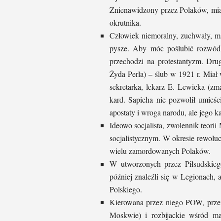
Znienawidzony przez Polaków, miał 
okrutnika.
Człowiek niemoralny, zuchwały, m
pysze. Aby móc poślubić rozwódk
przechodzi na protestantyzm. Dru
Żyda Perla) – ślub w 1921 r. Miał
sekretarka, lekarz E. Lewicka (z
kard. Sapieha nie pozwolił umieś
apostaty i wroga narodu, ale jego k
Ideowo socjalista, zwolennik teor
socjalistycznym. W okresie rewoluc
wielu zamordowanych Polaków.
W utworzonych przez Piłsudskiego
później znaleźli się w Legionach, a
Polskiego.
Kierowana przez niego POW, przez
Moskwie) i rozbijackie wśród mas