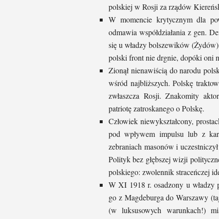
polskiej w Rosji za rządów Kiereń
W momencie krytycznym dla powo
odmawia współdziałania z gen. Den
się u władzy bolszewików (Żydów).
polski front nie drgnie, dopóki oni 
Zionął nienawiścią do narodu pols
wśród najbliższych. Polskę trakto
zwłaszcza Rosji. Znakomity akto
patriotę zatroskanego o Polskę.
Człowiek niewykształcony, prosta
pod wpływem impulsu lub z kart)
zebraniach masonów i uczestniczył 
Polityk bez głębszej wizji politycz
polskiego: zwolennik straceńczej i
W XI 1918 r. osadzony u władzy p
go z Magdeburga do Warszawy (taj
(w luksusowych warunkach!) mi