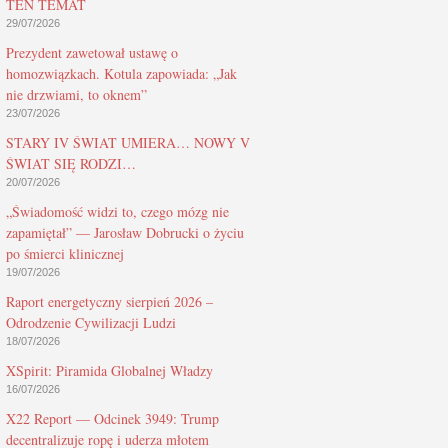
TEN TEMAT
29/07/2026
Prezydent zawetował ustawę o
homozwiązkach. Kotula zapowiada: „Jak
nie drzwiami, to oknem”
23/07/2026
STARY IV ŚWIAT UMIERA… NOWY V
ŚWIAT SIĘ RODZI…
20/07/2026
„Świadomość widzi to, czego mózg nie
zapamiętał” — Jarosław Dobrucki o życiu
po śmierci klinicznej
19/07/2026
Raport energetyczny sierpień 2026 –
Odrodzenie Cywilizacji Ludzi
18/07/2026
XSpirit: Piramida Globalnej Władzy
16/07/2026
X22 Report — Odcinek 3949: Trump
decentralizuje ropę i uderza młotem