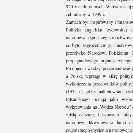
920 zostało rannych. W ówczesnej s
zebraliśmy w 1939 r.
Zamach był inspirowany i finanso
Polityka angielska (żydowska)
narodowych spostrzegła możliwość u
co było zagrożeniem jej interesów
przeciwko Narodowi Polskiemu! Ma
propagandowego, organizacyjnego 
Po objęciu władzy, przeorientował 
a Polskę wprzągł w sferę polity
wykończenia przeciwników polityc
(1934 r.), gdzie maltretowano pols
Piłsudskiego podają jako wzo
wykreowania na „Wodza Narodu” os
ścisłą cenzurę, fałszowano fakt
narodowe, likwidowano ludzi ni
racjonalnego myślenia narodowego 