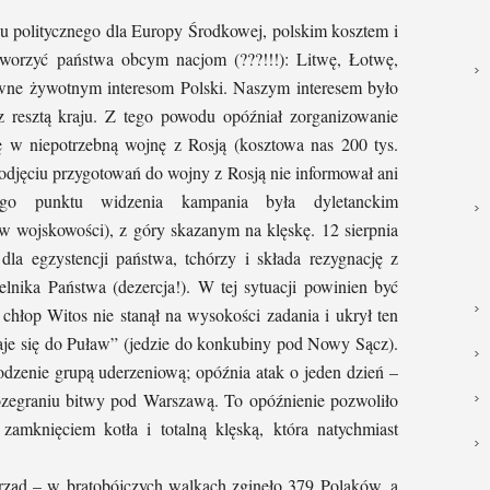
nu politycznego dla Europy Środkowej, polskim kosztem i
 tworzyć państwa obcym nacjom (???!!!): Litwę, Łotwę,
ciwne żywotnym interesom Polski. Naszym interesem było
z resztą kraju. Z tego powodu opóźniał zorganizowanie
 w niepotrzebną wojnę z Rosją (kosztowa nas 200 tys.
podjęciu przygotowań do wojny z Rosją nie informował ani
go punktu widzenia kampania była dyletanckim
w wojskowości), z góry skazanym na klęskę. 12 sierpnia
a egzystencji państwa, tchórzy i składa rezygnację z
lnika Państwa (dezercja!). W tej sytuacji powinien być
r chłop Witos nie stanął na wysokości zadania i ukrył ten
aje się do Puław” (jedzie do konkubiny pod Nowy Sącz).
dzenie grupą uderzeniową; opóźnia atak o jeden dzień –
rozegraniu bitwy pod Warszawą. To opóźnienie pozwoliło
amknięciem kotła i totalną klęską, która natychmiast
y rząd – w bratobójczych walkach zginęło 379 Polaków, a