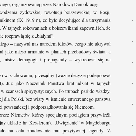
skiego, organizowanej przez Narodową Demokrację.
dzenia żydowskiej rewolucji bolszewickiej w Rosji,
ikinem (IX 1919 r.), co było decydujące dla utrzymania
 W tajnych rokowaniach z bolszewikami zapewnił ich, że
nie rozprawią się z „białymi”.
kiego – nazywał nas narodem idiotów, czego nie ukrywał
wał jako mięso armatnie w planach przebudowy świata, a
r, mistrz demagogii i propagandy – wykreował się na
cki w zachowaniu, przesądny (ważne decyzje podejmował
. Już jako Naczelnik Państwa brał udział w tajnych
w seansach spirytystycznych. Po trupach parł do władzy.
nej dla Polski, bez wiary w istnienie suwerennego państwa
dei powstańczej i podporządkowania się Niemcom.
rzez Niemców, którzy specjalnym pociągiem przywieźli
ny układ z hr. Kesslerem). „Uwięzienie” w Magdeburgu
ało na celu zbudowanie mu pozytywnej legendy. Z