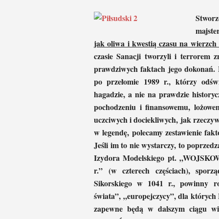
Stwor
majste
jak oliwa i kwestią czasu na wierzc
czasie Sanacji tworzyli i terrorem 
prawdziwych faktach jego dokonań. P
po przełomie 1989 r., którzy odśw
hagadzie, a nie na prawdzie historyc
pochodzeniu i finansowemu, lożowe
uczciwych i dociekliwych, jak rzeczyw
w legendę, polecamy zestawienie fak
Jeśli im to nie wystarczy, to poprzed
Izydora Modelskiego pt. „
WOJSKOW
r.” (w czterech częściach), spo
Sikorskiego w 1041 r., powinny ro
świata”, „europejczycy”, dla których 
zapewne będą w dalszym ciągu w