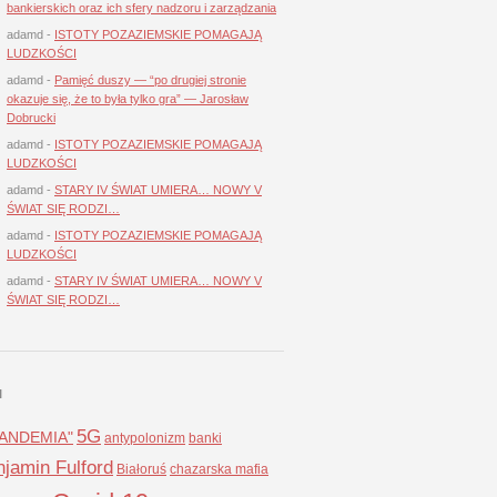
bankierskich oraz ich sfery nadzoru i zarządzania
adamd
-
ISTOTY POZAZIEMSKIE POMAGAJĄ
LUDZKOŚCI
adamd
-
Pamięć duszy — “po drugiej stronie
okazuje się, że to była tylko gra” — Jarosław
Dobrucki
adamd
-
ISTOTY POZAZIEMSKIE POMAGAJĄ
LUDZKOŚCI
adamd
-
STARY IV ŚWIAT UMIERA… NOWY V
ŚWIAT SIĘ RODZI…
adamd
-
ISTOTY POZAZIEMSKIE POMAGAJĄ
LUDZKOŚCI
adamd
-
STARY IV ŚWIAT UMIERA… NOWY V
ŚWIAT SIĘ RODZI…
I
5G
LANDEMIA"
antypolonizm
banki
jamin Fulford
Białoruś
chazarska mafia