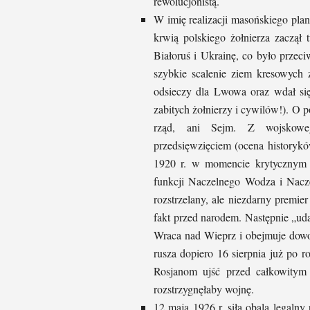
rewolucjonistą.
W imię realizacji masońskiego pla
krwią polskiego żołnierza zaczął
Białoruś i Ukrainę, co było prze
szybkie scalenie ziem kresowych 
odsieczy dla Lwowa oraz wdał się
zabitych żołnierzy i cywilów!). O 
rząd, ani Sejm. Z wojskowe
przedsięwzięciem (ocena historykó
1920 r. w momencie krytycznym dl
funkcji Naczelnego Wodza i Nacze
rozstrzelany, ale niezdarny premie
fakt przed narodem. Następnie „ud
Wraca nad Wieprz i obejmuje dowo
rusza dopiero 16 sierpnia już po 
Rosjanom ujść przed całkowitym z
rozstrzygnęłaby wojnę.
12 maja 1926 r. siłą obala legaln