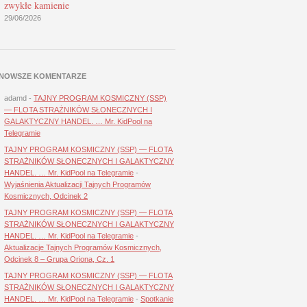
zwykłe kamienie
29/06/2026
NOWSZE KOMENTARZE
adamd
-
TAJNY PROGRAM KOSMICZNY (SSP)
— FLOTA STRAŻNIKÓW SŁONECZNYCH I
GALAKTYCZNY HANDEL. … Mr. KidPool na
Telegramie
TAJNY PROGRAM KOSMICZNY (SSP) — FLOTA
STRAŻNIKÓW SŁONECZNYCH I GALAKTYCZNY
HANDEL. … Mr. KidPool na Telegramie
-
Wyjaśnienia Aktualizacji Tajnych Programów
Kosmicznych, Odcinek 2
TAJNY PROGRAM KOSMICZNY (SSP) — FLOTA
STRAŻNIKÓW SŁONECZNYCH I GALAKTYCZNY
HANDEL. … Mr. KidPool na Telegramie
-
Aktualizacje Tajnych Programów Kosmicznych,
Odcinek 8 – Grupa Oriona, Cz. 1
TAJNY PROGRAM KOSMICZNY (SSP) — FLOTA
STRAŻNIKÓW SŁONECZNYCH I GALAKTYCZNY
HANDEL. … Mr. KidPool na Telegramie
-
Spotkanie