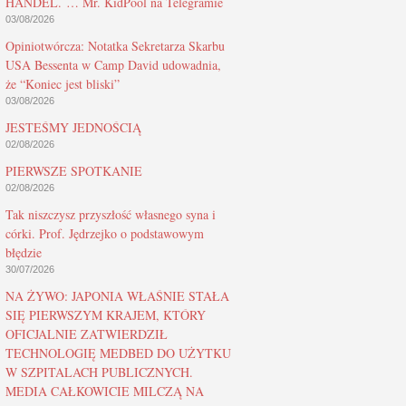
HANDEL. … Mr. KidPool na Telegramie
03/08/2026
Opiniotwórcza: Notatka Sekretarza Skarbu
USA Bessenta w Camp David udowadnia,
że “Koniec jest bliski”
03/08/2026
JESTEŚMY JEDNOŚCIĄ
02/08/2026
PIERWSZE SPOTKANIE
02/08/2026
Tak niszczysz przyszłość własnego syna i
córki. Prof. Jędrzejko o podstawowym
błędzie
30/07/2026
NA ŻYWO: JAPONIA WŁAŚNIE STAŁA
SIĘ PIERWSZYM KRAJEM, KTÓRY
OFICJALNIE ZATWIERDZIŁ
TECHNOLOGIĘ MEDBED DO UŻYTKU
W SZPITALACH PUBLICZNYCH.
MEDIA CAŁKOWICIE MILCZĄ NA