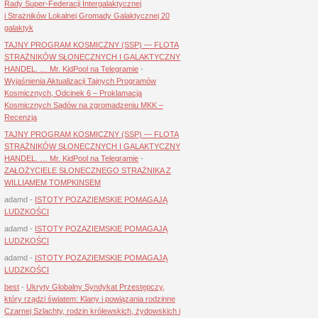
Rady Super-Federacji Intergalaktycznej
i Strażników Lokalnej Gromady Galaktycznej 20
galaktyk
TAJNY PROGRAM KOSMICZNY (SSP) — FLOTA
STRAŻNIKÓW SŁONECZNYCH I GALAKTYCZNY
HANDEL. … Mr. KidPool na Telegramie
-
Wyjaśnienia Aktualizacji Tajnych Programów
Kosmicznych, Odcinek 6 – Proklamacja
Kosmicznych Sądów na zgromadzeniu MKK –
Recenzja
TAJNY PROGRAM KOSMICZNY (SSP) — FLOTA
STRAŻNIKÓW SŁONECZNYCH I GALAKTYCZNY
HANDEL. … Mr. KidPool na Telegramie
-
ZAŁOŻYCIELE SŁONECZNEGO STRAŻNIKA Z
WILLIAMEM TOMPKINSEM
adamd
-
ISTOTY POZAZIEMSKIE POMAGAJĄ
LUDZKOŚCI
adamd
-
ISTOTY POZAZIEMSKIE POMAGAJĄ
LUDZKOŚCI
adamd
-
ISTOTY POZAZIEMSKIE POMAGAJĄ
LUDZKOŚCI
best
-
Ukryty Globalny Syndykat Przestępczy,
który rządzi światem: Klany i powiązania rodzinne
Czarnej Szlachty, rodzin królewskich, żydowskich i