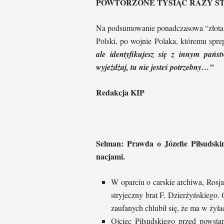
POWTÓRZONE TYSIĄC RAZY STAJE 
Na podsumowanie ponadczasowa “złota 
Polski, po wojnie Polaka, któremu spr
ale identyfikujesz się z innym pańs
wyjeżdżaj, tu nie jesteś potrzebny…”
Redakcja KIP
Selman: Prawda o Józefie Piłsudski
nacjami.
W oparciu o carskie archiwa, Rosj
stryjeczny brat F. Dzierżyńskiego
zaufanych chlubił się, że ma w ży
Ojciec Piłsudskiego przed powst