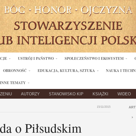
ACJE
USTRÓJ I PAŃSTWO
SPOŁECZEŃSTWO I EKOSYSTEM
OBRONNOŚĆ
EDUKACJA, KULTURA, SZTUKA
NAUKA I TECHN
INNE TEMATY
ZENIU
AUTORZY
STANOWISKO KIP
KSIĄŻKI
WIDEO
15/11/2015
ART
da o Piłsudskim