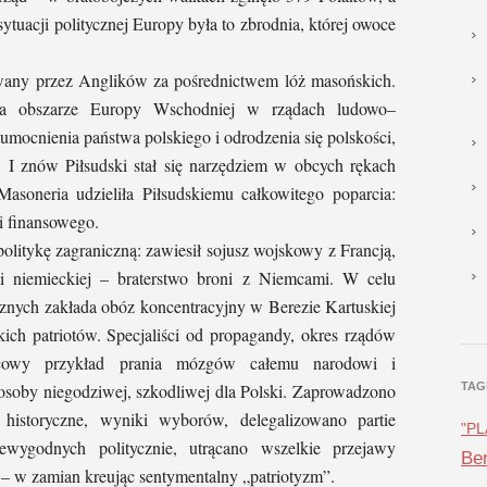
ytuacji politycznej Europy była to zbrodnia, której owoce
wany przez Anglików za pośrednictwem lóż masońskich.
 na obszarze Europy Wschodniej w rządach ludowo–
mocnienia państwa polskiego i odrodzenia się polskości,
. I znów Piłsudski stał się narzędziem w obcych rękach
soneria udzieliła Piłsudskiemu całkowitego poparcia:
i finansowego.
politykę zagraniczną: zawiesił sojusz wojskowy z Francją,
ki niemieckiej – braterstwo broni z Niemcami. W celu
znych zakłada obóz koncentracyjny w Berezie Kartuskiej
kich patriotów. Specjaliści od propagandy, okres rządów
rcowy przykład prania mózgów całemu narodowi i
oby niegodziwej, szkodliwej dla Polski. Zaprowadzono
TAG
y historyczne, wyniki wyborów, delegalizowano partie
"P
ewygodnych politycznie, utrącano wszelkie przejawy
Ben
– w zamian kreując sentymentalny „patriotyzm”.