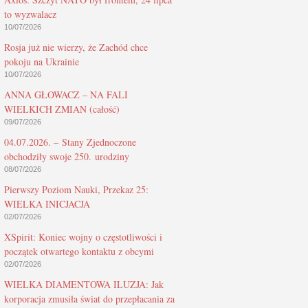
to wyzwalacz
10/07/2026
Rosja już nie wierzy, że Zachód chce
pokoju na Ukrainie
10/07/2026
ANNA GŁOWACZ – NA FALI
WIELKICH ZMIAN (całość)
09/07/2026
04.07.2026. – Stany Zjednoczone
obchodziły swoje 250. urodziny
08/07/2026
Pierwszy Poziom Nauki, Przekaz 25:
WIELKA INICJACJA
02/07/2026
XSpirit: Koniec wojny o częstotliwości i
początek otwartego kontaktu z obcymi
02/07/2026
WIELKA DIAMENTOWA ILUZJA: Jak
korporacja zmusiła świat do przepłacania za