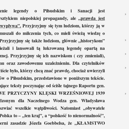
zenie legendy o Piłsudskim i Sanacji jest
rsztykiem niepolskiej propagandy, ale
„prawda jest
h wypływa”.
Przyjrzyjmy się tym ludziom, którzy ją w
zmuszali do milczenia tych, co mieli świeżą wiedzę o
rzyjrzyjmy się także ludziom, głównie „historykom”
ieżali i lansowali tą lukrowaną legendę opartą na
znej. Przyjrzyjmy się ich nazwiskom ( czy zmieniali),
mu oraz zawodowemu uzależnieniu. Dla czytelników
iście było, którzy chcą znać prawdę, chociaż uwierzyli
tów o Piłsudskim, przedstawione w poniższym tekście.
zające teksty poczynając od ściśle tajnego Raportu gen.
E PRZYCZYNY KLĘSKI WRZEŚNIOWEJ 1939
rządzonym dla Naczelnego Wodza gen. Władysława
zwiać wszelkie wątpliwości. Natomiast „obywatele
Polska to – „ten kraj”, a “polskość to nienormalność”,
ierni zasadzie Józefa Goebbelsa, że „KŁAMSTWO