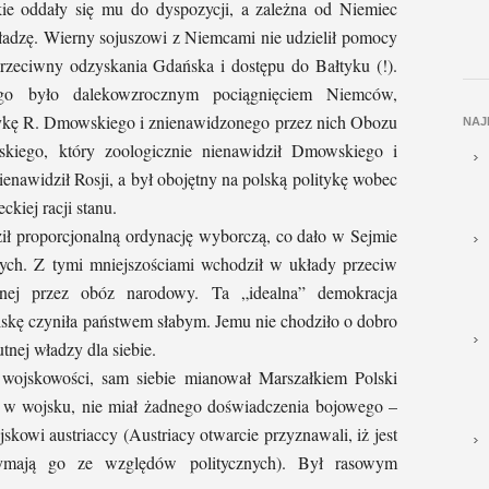
kie oddały się mu do dyspozycji, a zależna od Niemiec
adzę. Wierny sojuszowi z Niemcami nie udzielił pomocy
rzeciwny odzyskania Gdańska i dostępu do Bałtyku (!).
ego było dalekowzrocznym pociągnięciem Niemców,
itykę R. Dmowskiego i znienawidzonego przez nich Obozu
NAJ
skiego, który zoologicznie nienawidził Dmowskiego i
ienawidził Rosji, a był obojętny na polską politykę wobec
ckiej racji stanu.
ił proporcjonalną ordynację wyborczą, co dało w Sejmie
ych. Z tymi mniejszościami wchodził w układy przeciw
wanej przez obóz narodowy. Ta „idealna” demokracja
lskę czyniła państwem słabym. Jemu nie chodziło o dobro
tnej władzy dla siebie.
ojskowości, sam siebie mianował Marszałkiem Polski
ył w wojsku, nie miał żadnego doświadczenia bojowego –
owi austriaccy (Austriacy otwarcie przyznawali, iż jest
rzymają go ze względów politycznych). Był rasowym