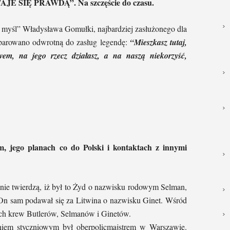
SIĘ PRAWDĄ”. Na szczęście do czasu.
myśl” Władysława Gomułki, najbardziej zasłużonego dla
eparowano odwrotną do zasług legendę:
“Mieszkasz tutaj,
twem, na jego rzecz działasz, a na naszą niekorzyść,
m, jego planach co do Polski i kontaktach z innymi
anie twierdzą, iż był to Żyd o nazwisku rodowym Selman,
. On sam podawał się za Litwina o nazwisku Ginet. Wśród
łach krew Butlerów, Selmanów i Ginetów.
aniem styczniowym był oberpolicmajstrem w Warszawie.