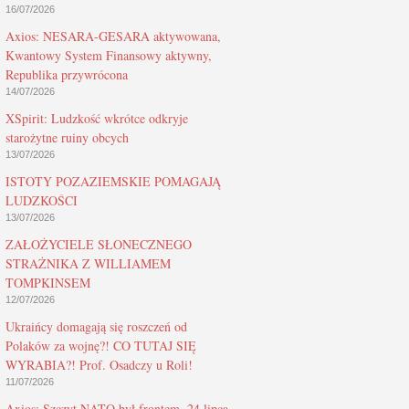
16/07/2026
Axios: NESARA-GESARA aktywowana,
Kwantowy System Finansowy aktywny,
Republika przywrócona
14/07/2026
XSpirit: Ludzkość wkrótce odkryje
starożytne ruiny obcych
13/07/2026
ISTOTY POZAZIEMSKIE POMAGAJĄ
LUDZKOŚCI
13/07/2026
ZAŁOŻYCIELE SŁONECZNEGO
STRAŻNIKA Z WILLIAMEM
TOMPKINSEM
12/07/2026
Ukraińcy domagają się roszczeń od
Polaków za wojnę?! CO TUTAJ SIĘ
WYRABIA?! Prof. Osadczy u Roli!
11/07/2026
Axios: Szczyt NATO był frontem, 24 lipca