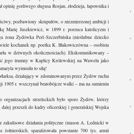
opinię gorliwego sługusa Rosjan, złodzieja, łapownika i
ściwy, pozbawiony skrupułów, o niezmierzonej ambicji i
ę Marię Juszkiewicz, w 1899 r. porzuca katolicyzm i
ga żona Żydówka Perl–Szczerbińska (nieślubne dziecko
 wiele kochanek np. poetka K. Iłłakowiczówna – osobista
marła w dziwnych okolicznościach). Ekskomunikowany –
cić jego trumny w Kaplicy Królewskiej na Wawelu jako
amaryla wymusiła to siłą!
ii Marksa, działający w zdominowanym przez Żydów ruchu
ji 1905 r. wszczynał bratobójcze walki – ma na sumieniu
 organizacjach strzeleckich było sporo Żydów, którzy
 dalej przeszli do kadry oficerskiej i generalskiej Wojska
 zakulisowe działania polityczne (mason A. Lednicki w
 żołnierskich, sparaliżowała powstanie 700 tys. armii