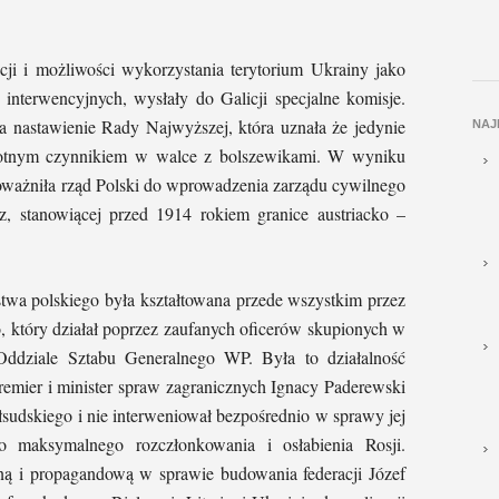
i i możliwości wykorzystania terytorium Ukrainy jako
 interwencyjnych, wysłały do Galicji specjalne komisje.
ła nastawienie Rady Najwyższej, która uznała że jedynie
NAJ
istotnym czynnikiem w walce z bolszewikami. W wyniku
ważniła rząd Polski do wprowadzenia zarządu cywilnego
z, stanowiącej przed 1914 rokiem granice austriacko –
wa polskiego była kształtowana przede wszystkim przez
, który działał poprzez zaufanych oficerów skupionych w
Oddziale Sztabu Generalnego WP. Była to działalność
emier i minister spraw zagranicznych Ignacy Paderewski
łsudskiego i nie interweniował bezpośrednio w sprawy jej
 do maksymalnego rozczłonkowania i osłabienia Rosji.
ną i propagandową w sprawie budowania federacji Józef