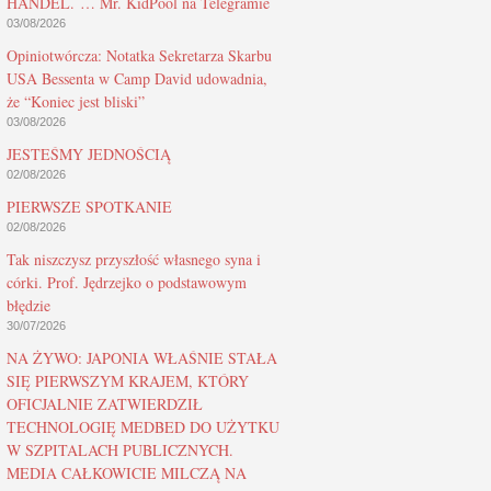
HANDEL. … Mr. KidPool na Telegramie
03/08/2026
Opiniotwórcza: Notatka Sekretarza Skarbu
USA Bessenta w Camp David udowadnia,
że “Koniec jest bliski”
03/08/2026
JESTEŚMY JEDNOŚCIĄ
02/08/2026
PIERWSZE SPOTKANIE
02/08/2026
Tak niszczysz przyszłość własnego syna i
córki. Prof. Jędrzejko o podstawowym
błędzie
30/07/2026
NA ŻYWO: JAPONIA WŁAŚNIE STAŁA
SIĘ PIERWSZYM KRAJEM, KTÓRY
OFICJALNIE ZATWIERDZIŁ
TECHNOLOGIĘ MEDBED DO UŻYTKU
W SZPITALACH PUBLICZNYCH.
MEDIA CAŁKOWICIE MILCZĄ NA