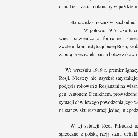
charakter i został dokonany w paździer
Stanowisko mocarstw zachodnich wob
W połowie 1919 roku tereny te zna
więc potwierdzono formalnie istni
zwolennikom restytucji białej Rosji, że 
zaporą przeciw ekspansji bolszewików 
We wrześniu 1919 r. premier Ignacy 
Rosji. Niestety nie uzyskał satysfakcj
podjęcia rokowań z Rosjanami na własn
gen. Antonem Denikinem, prowadzone 
sytuacji chwilowego powodzenia jego w
na stanowisku restauracji jednej, niepod
W tej sytuacji Józef Piłsudski uzn
sprzeczne z polską racją stanu uchyli