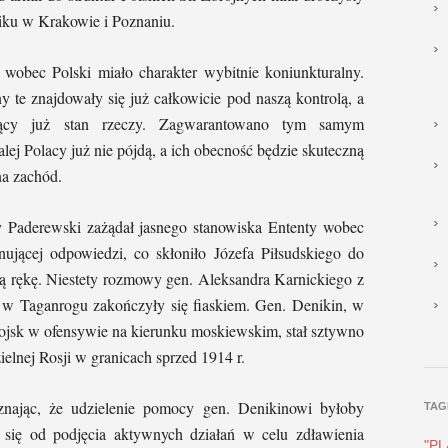
niku w Krakowie i Poznaniu.
ec Polski miało charakter wybitnie koniunkturalny.
jdowały się już całkowicie pod naszą kontrolą, a
ejący już stan rzeczy. Zagwarantowano tym samym
dalej Polacy już nie pójdą, a ich obecność będzie skuteczną
na zachód.
Paderewski zażądał jasnego stanowiska Ententy wobec
onującej odpowiedzi, co skłoniło Józefa Piłsudskiego do
ą rękę. Niestety rozmowy gen. Aleksandra Karnickiego z
w Taganrogu zakończyły się fiaskiem. Gen. Denikin, w
ojsk w ofensywie na kierunku moskiewskim, stał sztywno
zielnej Rosji w granicach sprzed 1914 r.
ając, że udzielenie pomocy gen. Denikinowi byłoby
TAG
ł się od podjęcia aktywnych działań w celu zdławienia
"P