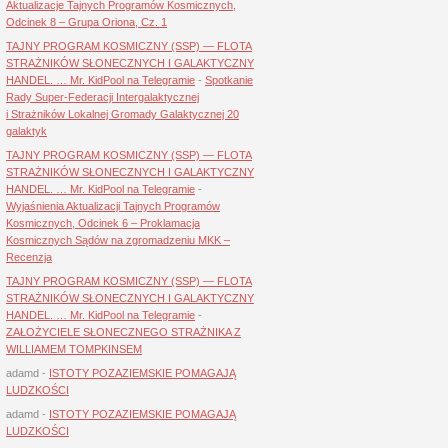
Aktualizacje Tajnych Programów Kosmicznych,
Odcinek 8 – Grupa Oriona, Cz. 1
TAJNY PROGRAM KOSMICZNY (SSP) — FLOTA
STRAŻNIKÓW SŁONECZNYCH I GALAKTYCZNY
HANDEL. … Mr. KidPool na Telegramie
-
Spotkanie
Rady Super-Federacji Intergalaktycznej
i Strażników Lokalnej Gromady Galaktycznej 20
galaktyk
TAJNY PROGRAM KOSMICZNY (SSP) — FLOTA
STRAŻNIKÓW SŁONECZNYCH I GALAKTYCZNY
HANDEL. … Mr. KidPool na Telegramie
-
Wyjaśnienia Aktualizacji Tajnych Programów
Kosmicznych, Odcinek 6 – Proklamacja
Kosmicznych Sądów na zgromadzeniu MKK –
Recenzja
TAJNY PROGRAM KOSMICZNY (SSP) — FLOTA
STRAŻNIKÓW SŁONECZNYCH I GALAKTYCZNY
HANDEL. … Mr. KidPool na Telegramie
-
ZAŁOŻYCIELE SŁONECZNEGO STRAŻNIKA Z
WILLIAMEM TOMPKINSEM
adamd
-
ISTOTY POZAZIEMSKIE POMAGAJĄ
LUDZKOŚCI
adamd
-
ISTOTY POZAZIEMSKIE POMAGAJĄ
LUDZKOŚCI