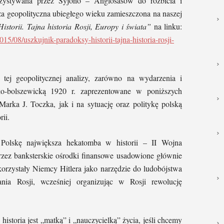
rzystywana przez Syjono – Anglosasów do rozbicia i
iza geopolityczna ubiegłego wieku zamieszczona na naszej
storii. Tajna historia Rosji, Europy i świata”
na linku:
015/08/uszkujnik-paradoksy-historii-tajna-historia-rosji-
 tej geopolitycznej analizy, zarówno na wydarzenia i
ko-bolszewicką 1920 r. zaprezentowane w poniższych
Marka J. Toczka, jak i na sytuację oraz politykę polską
rii.
Polskę największa hekatomba w historii – II Wojna
zez banksterskie ośrodki finansowe usadowione głównie
rzystały Niemcy Hitlera jako narzędzie do ludobójstwa
nia Rosji, wcześniej organizując w Rosji rewolucję
storia jest „matką” i „nauczycielką” życia, jeśli chcemy