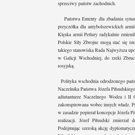
sprzeciwy państw zachodnich.
Państwa Ententy dla zbadania sytuacj
przyczółka dla antybolszewickich armii
Klęska armii Petlury radykalnie zmieni
Polskie Siły Zbrojne mogą stać się 
takiego stanowiska Rada Najwyższa upo
w Galicji Wschodniej, do rzeki Zbruc
rosyjską.
Polityka wschodnia odrodzonego państ
Naczelnika Państwa Józefa Piłsudskiego
adiutanturze Naczelnego Wodza i II 
zakonspirowana wobec innych władz. Pr
w zasadzie popierał koncepcje Józefa Pi
realizacji. Józef Piłsudski zmierzał
Podejmując szeroką akcję dyplomatycz