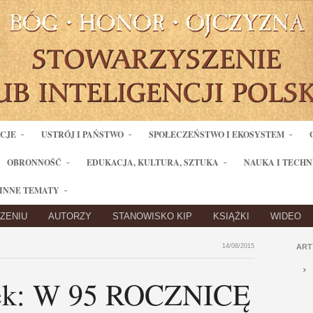
ACJE
USTRÓJ I PAŃSTWO
SPOŁECZEŃSTWO I EKOSYSTEM
OBRONNOŚĆ
EDUKACJA, KULTURA, SZTUKA
NAUKA I TECHN
INNE TEMATY
ZENIU
AUTORZY
STANOWISKO KIP
KSIĄŻKI
WIDEO
14/08/2015
ART
zek: W 95 ROCZNICĘ