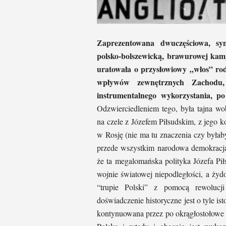
Zaprezentowana dwuczęściowa, synt
polsko-bolszewicką, brawurowej kamp
uratowała o przysłowiowy „włos” rod
wpływów zewnętrznych Zachodu, 
instrumentalnego wykorzystania, po
Odzwierciedleniem tego, była tajna w
na czele z Józefem Piłsudskim, z jego 
w Rosję (nie ma tu znaczenia czy byłaby
przede wszystkim narodowa demokracj
że ta megalomańska polityka Józefa Pił
wojnie światowej niepodległości, a ży
“trupie Polski” z pomocą rewolu
doświadczenie historyczne jest o tyle ist
kontynuowana przez po okrągłostołowe el