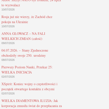
to wyzwalacz
10/07/2026
Rosja już nie wierzy, że Zachód chce
pokoju na Ukrainie
10/07/2026
ANNA GŁOWACZ – NA FALI
WIELKICH ZMIAN (całość)
09/07/2026
04.07.2026. – Stany Zjednoczone
obchodziły swoje 250. urodziny
08/07/2026
Pierwszy Poziom Nauki, Przekaz 25:
WIELKA INICJACJA
02/07/2026
XSpirit: Koniec wojny o częstotliwości i
początek otwartego kontaktu z obcymi
02/07/2026
WIELKA DIAMENTOWA ILUZJA: Jak
korporacja zmusiła świat do przepłacania za