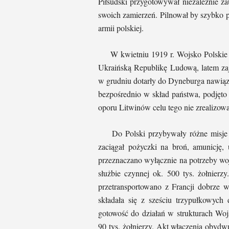
Piłsudski przygotowywał niezależnie zau
swoich zamierzeń. Pilnował by szybko 
armii polskiej.
W kwietniu 1919 r. Wojsko Polskie o
Ukraińską Republikę Ludową, latem zaj
w grudniu dotarły do Dyneburga nawiąz
bezpośrednio w skład państwa, podjęto 
oporu Litwinów celu tego nie zrealizow
Do Polski przybywały różne misje g
zaciągał pożyczki na broń, amunicję
przeznaczano wyłącznie na potrzeby wo
służbie czynnej ok. 500 tys. żołnierz
przetransportowano z Francji dobrze 
składała się z sześciu trzypułkowych 
gotowość do działań w strukturach Woj
90 tys. żołnierzy. Akt włączenia obydwu