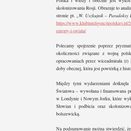
Polska i wtedy i obecnie jest wyko
skolonizowania Rosji. Obrazuje to anal
stronie pt.
„W. Uszkujnik – Paradoksy Hi
https://www.klubinteligencjipolskiej.pl/2
europy-i-swiata/
Polecamy spojrzenie poprzez pryzmat
okoliczności związane z wojną pols
opracowaniach przez wiceadmirała (r) 
doby obecnej, która jest powtórką z histo
Między tymi wydarzeniami dotknęła 
Światowa – wywołana i finansowana pr
w Londynie i Nowym Jorku, które wyko
Słowian i podbicia oraz skolonizowa
bolszewicką.
Na podsumowanie można stwierdzić, że hi