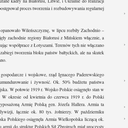
fane kadry na Białorusi, Litwie, i Ukrainie do realizacji
postępował proces tworzenia i rozbudowywania regularnej
panowało Wileńszczyznę, w lipcu rozbiły Zachodnio –
ęły zachodnie regiony Białorusi z Mińskiem włącznie, a
ując współprace z Łotyszami. Terenów tych nie włączano
zabiegi tworzenia bloku państw bałtyckich, ale na skutek
ano.
ospodarcze i wojskowe, rząd Ignacego Paderewskiego
, umundurowanie i żywność. Ok. 50% budżetu państwa
jska. W połowie 1919 r. Wojsko Polskie osiągnęło stan w
y. W okresie od kwietnia do czerwca 1919 r. do Polski
wyposażoną Armię Polską gen. Józefa Hallera. Armia ta
dywizji, łącznie ok. 80 tys. żołnierzy. W październiku
ska Polskiego osiągnęła Armia Wielkopolska liczącą ok.
 armii do struktur Polskich Sił Zbrojnych miał uroczysty