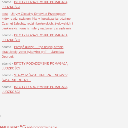
adamd
-
ISTOTY POZAZIEMSKIE POMAGAJĄ
LUDZKOŚCI
best
-
Ukryty Globalny Syndykat Przestępczy,
który rządzi światem: Klany i powiązania rodzinne
Czarnej Szlachty, rodzin królewskich, żydowskich i
bankierskich oraz ich sfery nadzoru i zarządzania
adamd
-
ISTOTY POZAZIEMSKIE POMAGAJĄ
LUDZKOŚCI
adamd
-
Pamięć duszy — “po drugiej stronie
okazuje się, że to była tylko gra” — Jarosław
Dobrucki
adamd
-
ISTOTY POZAZIEMSKIE POMAGAJĄ
LUDZKOŚCI
adamd
-
STARY IV ŚWIAT UMIERA… NOWY V
ŚWIAT SIĘ RODZI…
adamd
-
ISTOTY POZAZIEMSKIE POMAGAJĄ
LUDZKOŚCI
I
5G
LANDEMIA"
antypolonizm
banki