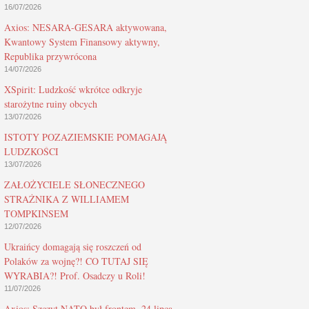
16/07/2026
Axios: NESARA-GESARA aktywowana,
Kwantowy System Finansowy aktywny,
Republika przywrócona
14/07/2026
XSpirit: Ludzkość wkrótce odkryje
starożytne ruiny obcych
13/07/2026
ISTOTY POZAZIEMSKIE POMAGAJĄ
LUDZKOŚCI
13/07/2026
ZAŁOŻYCIELE SŁONECZNEGO
STRAŻNIKA Z WILLIAMEM
TOMPKINSEM
12/07/2026
Ukraińcy domagają się roszczeń od
Polaków za wojnę?! CO TUTAJ SIĘ
WYRABIA?! Prof. Osadczy u Roli!
11/07/2026
Axios: Szczyt NATO był frontem, 24 lipca