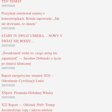
TEN TEMAT
29/07/2026
Prezydent zawetował ustawę o
homozwiązkach. Kotula zapowiada: „Jak
nie drzwiami, to oknem”
23/07/2026
STARY IV ŚWIAT UMIERA… NOWY V
ŚWIAT SIĘ RODZI…
20/07/2026
„Świadomość widzi to, czego mózg nie
zapamiętał” — Jarosław Dobrucki o życiu
po śmierci klinicznej
19/07/2026
Raport energetyczny sierpień 2026 –
Odrodzenie Cywilizacji Ludzi
18/07/2026
XSpirit: Piramida Globalnej Władzy
16/07/2026
X22 Report — Odcinek 3949: Trump
decentralizuje ropę i uderza młotem