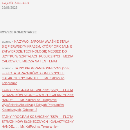
zwykłe kamienie
29/06/2026
NOWSZE KOMENTARZE
adamd
-
NA ŻYWO: JAPONIA WŁAŚNIE STAŁA
SIĘ PIERWSZYM KRAJEM, KTÓRY OFICJALNIE
ZATWIERDZIŁ TECHNOLOGIĘ MEDBED DO
UŻYTKU W SZPITALACH PUBLICZNYCH. MEDIA
CAŁKOWICIE MILCZĄ NA TEN TEMAT
adamd
-
TAJNY PROGRAM KOSMICZNY (SSP)
— FLOTA STRAŻNIKÓW SŁONECZNYCH I
GALAKTYCZNY HANDEL. … Mr. KidPool na
Telegramie
TAJNY PROGRAM KOSMICZNY (SSP) — FLOTA
STRAŻNIKÓW SŁONECZNYCH I GALAKTYCZNY
HANDEL. … Mr. KidPool na Telegramie
-
Wyjaśnienia Aktualizacji Tajnych Programów
Kosmicznych, Odcinek 2
TAJNY PROGRAM KOSMICZNY (SSP) — FLOTA
STRAŻNIKÓW SŁONECZNYCH I GALAKTYCZNY
HANDEL. … Mr. KidPool na Telegramie
-