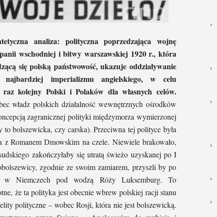
etyczna analiza: polityczna poprzedzająca wojnę
anii wschodniej i bitwy warszawskiej 1920 r., która
zącą się polską państwowość, ukazuje oddziaływanie
najbardziej imperializmu angielskiego, w celu
 raz kolejny Polski i Polaków dla własnych celów.
obec władz polskich działalność wewnętrznych ośrodków
koncepcją zagranicznej polityki międzymorza wymierzonej
 to bolszewicka, czy carska). Przeciwna tej polityce była
a z Romanem Dmowskim na czele. Niewiele brakowało,
sudskiego zakończyłaby się utratą świeżo uzyskanej po I
dobolszewicy, zgodnie ze swoim zamiarem, przyszli by po
cji w Niemczech pod wodzą Róży Luksemburg. To
otne, że ta polityka jest obecnie wbrew polskiej racji stanu
ity polityczne – wobec Rosji, która nie jest bolszewicką.