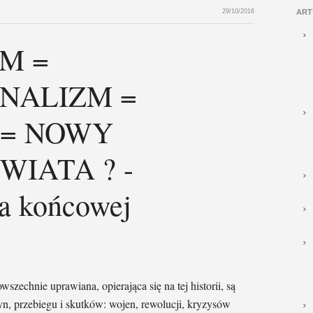
29/10/2016
ART
M =
NALIZM =
 = NOWY
WIATA ? -
za końcowej
szechnie uprawiana, opierająca się na tej historii, są
n, przebiegu i skutków: wojen, rewolucji, kryzysów