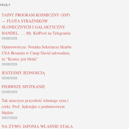
YKUŁY
TAJNY PROGRAM KOSMICZNY (SSP)
— FLOTA STRAŻNIKÓW
SŁONECZNYCH I GALAKTYCZNY
HANDEL. … Mr. KidPool na Telegramie
03/08/2026
Opiniotwórcza: Notatka Sekretarza Skarbu
USA Bessenta w Camp David udowadnia,
że “Koniec jest bliski”
03/08/2026
JESTEŚMY JEDNOŚCIĄ
02/08/2026
PIERWSZE SPOTKANIE
02/08/2026
Tak niszczysz przyszłość własnego syna i
córki. Prof. Jędrzejko o podstawowym
błędzie
30/07/2026
NA ŻYWO: JAPONIA WŁAŚNIE STAŁA