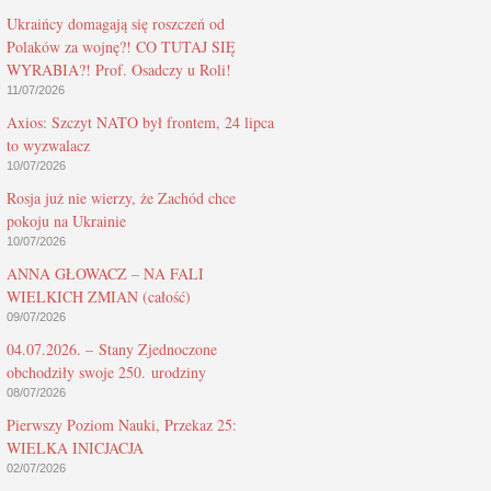
Ukraińcy domagają się roszczeń od
Polaków za wojnę?! CO TUTAJ SIĘ
WYRABIA?! Prof. Osadczy u Roli!
11/07/2026
Axios: Szczyt NATO był frontem, 24 lipca
to wyzwalacz
10/07/2026
Rosja już nie wierzy, że Zachód chce
pokoju na Ukrainie
10/07/2026
ANNA GŁOWACZ – NA FALI
WIELKICH ZMIAN (całość)
09/07/2026
04.07.2026. – Stany Zjednoczone
obchodziły swoje 250. urodziny
08/07/2026
Pierwszy Poziom Nauki, Przekaz 25:
WIELKA INICJACJA
02/07/2026