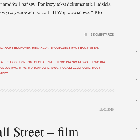
arodów i państw. Poniższy tekst dokumentuje i udziela
o wyreżyserował i po co I i II Wojnę światową ? Kto
2 KOMENTARZE
DARKA I EKONOMIA
,
REDAKCJA
,
SPOŁECZEŃSTWO I EKOSYSTEM
,
DZI
,
CITY OF LONDON
,
GLOBALIZM
,
I I II WOJNA ŚWIATOWA
,
III WOJNA
DOBÓJSTWO
,
MFW
,
MORGANOWIE
,
NWO
,
ROCKEFELLEROWIE
,
RODY
STEET
16/01/2016
l Street – film