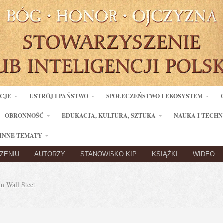
ACJE
USTRÓJ I PAŃSTWO
SPOŁECZEŃSTWO I EKOSYSTEM
OBRONNOŚĆ
EDUKACJA, KULTURA, SZTUKA
NAUKA I TECHN
INNE TEMATY
ZENIU
AUTORZY
STANOWISKO KIP
KSIĄŻKI
WIDEO
 Wall Steet