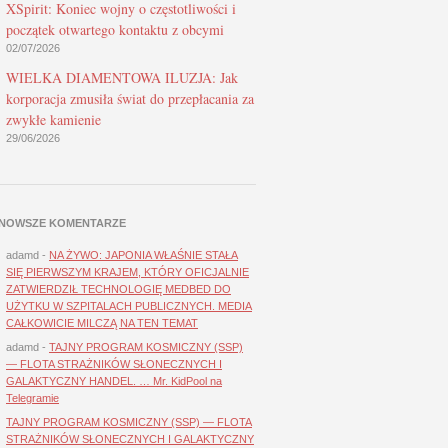
XSpirit: Koniec wojny o częstotliwości i
początek otwartego kontaktu z obcymi
02/07/2026
WIELKA DIAMENTOWA ILUZJA: Jak
korporacja zmusiła świat do przepłacania za
zwykłe kamienie
29/06/2026
NOWSZE KOMENTARZE
adamd
-
NA ŻYWO: JAPONIA WŁAŚNIE STAŁA
SIĘ PIERWSZYM KRAJEM, KTÓRY OFICJALNIE
ZATWIERDZIŁ TECHNOLOGIĘ MEDBED DO
UŻYTKU W SZPITALACH PUBLICZNYCH. MEDIA
CAŁKOWICIE MILCZĄ NA TEN TEMAT
adamd
-
TAJNY PROGRAM KOSMICZNY (SSP)
— FLOTA STRAŻNIKÓW SŁONECZNYCH I
GALAKTYCZNY HANDEL. … Mr. KidPool na
Telegramie
TAJNY PROGRAM KOSMICZNY (SSP) — FLOTA
STRAŻNIKÓW SŁONECZNYCH I GALAKTYCZNY