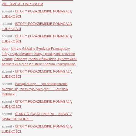
WILLIAMEM TOMPKINSEM
adamd
-
ISTOTY POZAZIEMSKIE POMAGAJĄ
LUDZKOŚCI
adamd
-
ISTOTY POZAZIEMSKIE POMAGAJĄ
LUDZKOŚCI
adamd
-
ISTOTY POZAZIEMSKIE POMAGAJĄ
LUDZKOŚCI
best
-
Ukryty Globalny Syndykat Przestępczy,
który rządzi światem: Klany i powiązania rodzinne
Czarnej Szlachty, rodzin królewskich, żydowskich i
bankierskich oraz ich sfery nadzoru i zarządzania
adamd
-
ISTOTY POZAZIEMSKIE POMAGAJĄ
LUDZKOŚCI
adamd
-
Pamięć duszy — “po drugiej stronie
okazuje się, że to była tylko gra” — Jarosław
Dobrucki
adamd
-
ISTOTY POZAZIEMSKIE POMAGAJĄ
LUDZKOŚCI
adamd
-
STARY IV ŚWIAT UMIERA… NOWY V
ŚWIAT SIĘ RODZI…
adamd
-
ISTOTY POZAZIEMSKIE POMAGAJĄ
LUDZKOŚCI