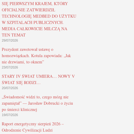
SIĘ PIERWSZYM KRAJEM, KTÓRY
OFICJALNIE ZATWIERDZIŁ
TECHNOLOGIĘ MEDBED DO UŻYTKU
W SZPITALACH PUBLICZNYCH.
MEDIA CAŁKOWICIE MILCZĄ NA
TEN TEMAT
29/07/2026
Prezydent zawetował ustawę o
homozwiązkach. Kotula zapowiada: „Jak
nie drzwiami, to oknem”
23/07/2026
STARY IV ŚWIAT UMIERA… NOWY V
ŚWIAT SIĘ RODZI…
20/07/2026
„Świadomość widzi to, czego mózg nie
zapamiętał” — Jarosław Dobrucki o życiu
po śmierci klinicznej
19/07/2026
Raport energetyczny sierpień 2026 –
Odrodzenie Cywilizacji Ludzi