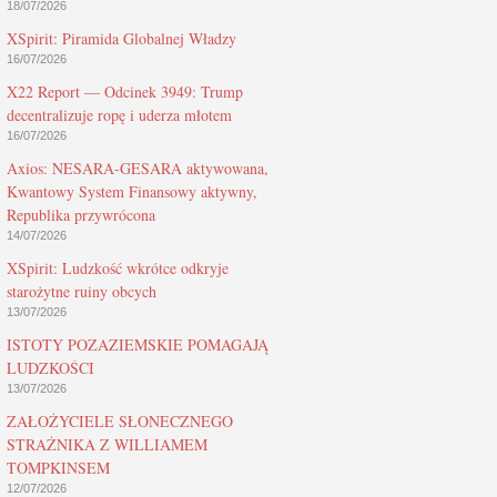
18/07/2026
XSpirit: Piramida Globalnej Władzy
16/07/2026
X22 Report — Odcinek 3949: Trump
decentralizuje ropę i uderza młotem
16/07/2026
Axios: NESARA-GESARA aktywowana,
Kwantowy System Finansowy aktywny,
Republika przywrócona
14/07/2026
XSpirit: Ludzkość wkrótce odkryje
starożytne ruiny obcych
13/07/2026
ISTOTY POZAZIEMSKIE POMAGAJĄ
LUDZKOŚCI
13/07/2026
ZAŁOŻYCIELE SŁONECZNEGO
STRAŻNIKA Z WILLIAMEM
TOMPKINSEM
12/07/2026