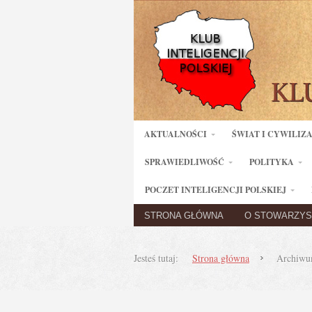
AKTUALNOŚCI
ŚWIAT I CYWILIZ
SPRAWIEDLIWOŚĆ
POLITYKA
POCZET INTELIGENCJI POLSKIEJ
STRONA GŁÓWNA
O STOWARZYS
Jesteś tutaj:
Strona główna
Archiwum