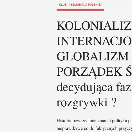
KLUB INTELIGENCJI POLSKIEJ
KOLONIALIZ
INTERNACJO
GLOBALIZM
PORZĄDEK Ś
decydująca fa
rozgrywki ?
Historia powszechnie znana i polityka pow
nieprawdziwe co do faktycznych przyczy