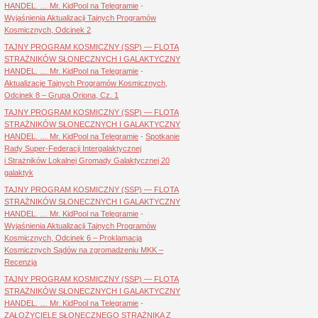
HANDEL. … Mr. KidPool na Telegramie
-
Wyjaśnienia Aktualizacji Tajnych Programów
Kosmicznych, Odcinek 2
TAJNY PROGRAM KOSMICZNY (SSP) — FLOTA
STRAŻNIKÓW SŁONECZNYCH I GALAKTYCZNY
HANDEL. … Mr. KidPool na Telegramie
-
Aktualizacje Tajnych Programów Kosmicznych,
Odcinek 8 – Grupa Oriona, Cz. 1
TAJNY PROGRAM KOSMICZNY (SSP) — FLOTA
STRAŻNIKÓW SŁONECZNYCH I GALAKTYCZNY
HANDEL. … Mr. KidPool na Telegramie
-
Spotkanie
Rady Super-Federacji Intergalaktycznej
i Strażników Lokalnej Gromady Galaktycznej 20
galaktyk
TAJNY PROGRAM KOSMICZNY (SSP) — FLOTA
STRAŻNIKÓW SŁONECZNYCH I GALAKTYCZNY
HANDEL. … Mr. KidPool na Telegramie
-
Wyjaśnienia Aktualizacji Tajnych Programów
Kosmicznych, Odcinek 6 – Proklamacja
Kosmicznych Sądów na zgromadzeniu MKK –
Recenzja
TAJNY PROGRAM KOSMICZNY (SSP) — FLOTA
STRAŻNIKÓW SŁONECZNYCH I GALAKTYCZNY
HANDEL. … Mr. KidPool na Telegramie
-
ZAŁOŻYCIELE SŁONECZNEGO STRAŻNIKA Z