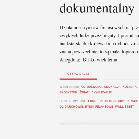
dokumentalny
Działalność rynków finansowych na przyk
zwykłych ludzi przez bogaty 1 promil s
banksterskich i królewskich ( chociaż o 
znana powszechnie, to są małe dopiero ra
Anegdota: Blisko wiek temu
CZYTAJ DALEJ
W KATEGORII:
AKTUALNOŚCI
,
EDUKACJA, KULTURA,
EKOSYSTEM
,
ŚWIAT I CYWILIZACJE
OZNACZONY JAKO:
FUNDUSZE HEDGINGOWE
,
KRACH
OLIGARCHOWIE
,
RYNKI FINANSOWE
,
WALL STEET