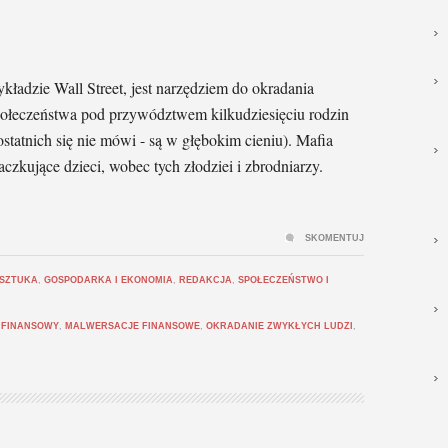
ładzie Wall Street, jest narzędziem do okradania
połeczeństwa pod przywództwem kilkudziesięciu rodzin
ostatnich się nie mówi - są w głębokim cieniu). Mafia
czkujące dzieci, wobec tych złodziei i zbrodniarzy.
SKOMENTUJ
 SZTUKA
,
GOSPODARKA I EKONOMIA
,
REDAKCJA
,
SPOŁECZEŃSTWO I
 FINANSOWY
,
MALWERSACJE FINANSOWE
,
OKRADANIE ZWYKŁYCH LUDZI
,