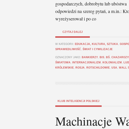
gospodarczych, dobrobytu lub ubóstwa n
odpowiedzi na szereg pytań, a m.in.: Kt
wyreżyserował i po co
CZYTAJ DALEJ
W KATEGORII:
EDUKACJA, KULTURA, SZTUKA
,
GOSPO
SPRAWIEDLIWOŚĆ
,
ŚWIAT I CYWILIZACJE
OZNACZONY JAKO:
BANKIERZY
,
BIS
,
BŚ
,
CHAZAROZY
ŚWIATOWA
,
INTERNACJONALIZM
,
KOLONIALIZM
,
LU
KRÓLEWSKIE
,
ROSJA
,
ROTSCHILDOWIE
,
USA
,
WALL 
KLUB INTELIGENCJI POLSKIEJ
Machinacje Wal