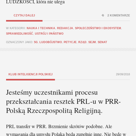
LUDZKOŚCI, która nie ulega
CZYTAJ DALEJ
2 KOMENTARZE
W KATEGORII:
NAUKA I TECHNIKA
,
REDAKCJA
,
SPOŁECZEŃSTWO I EKOSYSTEM
,
SPRAWIEDLIWOŚĆ
,
USTRÓJ I PAŃSTWO
OZNACZONY JAKO:
5G
,
LUDOBÓJSTWO
,
PETYCJE
,
RZĄD
,
SEJM
,
SENAT
KLUB INTELIGENCJI POLSKIEJ
29/09/2018
Jesteśmy uczestnikami procesu
przekształcania resztek PRL-u w PRR-
Polską Rzeczpospolitą Religijną.
PRL transfer w PRR. Brzmienie skrótów podobne. Ale
wymagania dla umysłu Polaka będą zupełnie inne. Nie będę w