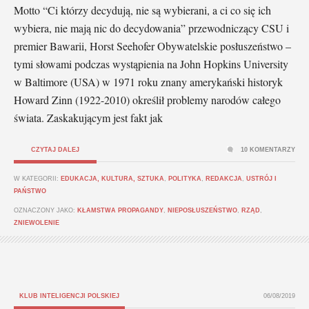
Motto “Ci którzy decydują, nie są wybierani, a ci co się ich
wybiera, nie mają nic do decydowania” przewodniczący CSU i
premier Bawarii, Horst Seehofer Obywatelskie posłuszeństwo –
tymi słowami podczas wystąpienia na John Hopkins University
w Baltimore (USA) w 1971 roku znany amerykański historyk
Howard Zinn (1922-2010) określił problemy narodów całego
świata. Zaskakującym jest fakt jak
CZYTAJ DALEJ
10 KOMENTARZY
W KATEGORII:
EDUKACJA, KULTURA, SZTUKA
,
POLITYKA
,
REDAKCJA
,
USTRÓJ I
PAŃSTWO
OZNACZONY JAKO:
KŁAMSTWA PROPAGANDY
,
NIEPOSŁUSZEŃSTWO
,
RZĄD
,
ZNIEWOLENIE
KLUB INTELIGENCJI POLSKIEJ
06/08/2019