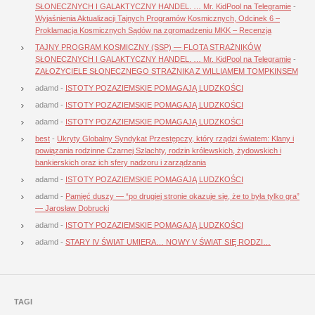
SŁONECZNYCH I GALAKTYCZNY HANDEL. … Mr. KidPool na Telegramie
-
Wyjaśnienia Aktualizacji Tajnych Programów Kosmicznych, Odcinek 6 –
Proklamacja Kosmicznych Sądów na zgromadzeniu MKK – Recenzja
TAJNY PROGRAM KOSMICZNY (SSP) — FLOTA STRAŻNIKÓW
SŁONECZNYCH I GALAKTYCZNY HANDEL. … Mr. KidPool na Telegramie
-
ZAŁOŻYCIELE SŁONECZNEGO STRAŻNIKA Z WILLIAMEM TOMPKINSEM
adamd
-
ISTOTY POZAZIEMSKIE POMAGAJĄ LUDZKOŚCI
adamd
-
ISTOTY POZAZIEMSKIE POMAGAJĄ LUDZKOŚCI
adamd
-
ISTOTY POZAZIEMSKIE POMAGAJĄ LUDZKOŚCI
best
-
Ukryty Globalny Syndykat Przestępczy, który rządzi światem: Klany i
powiązania rodzinne Czarnej Szlachty, rodzin królewskich, żydowskich i
bankierskich oraz ich sfery nadzoru i zarządzania
adamd
-
ISTOTY POZAZIEMSKIE POMAGAJĄ LUDZKOŚCI
adamd
-
Pamięć duszy — “po drugiej stronie okazuje się, że to była tylko gra”
— Jarosław Dobrucki
adamd
-
ISTOTY POZAZIEMSKIE POMAGAJĄ LUDZKOŚCI
adamd
-
STARY IV ŚWIAT UMIERA… NOWY V ŚWIAT SIĘ RODZI…
TAGI