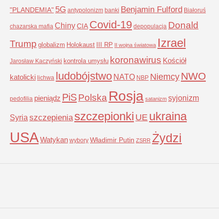
5G
Benjamin Fulford
"PLANDEMIA"
antypolonizm
banki
Białoruś
Covid-19
Donald
Chiny
CIA
chazarska mafia
depopulacja
Izrael
Trump
globalizm
Holokaust
III RP
II wojna światowa
koronawirus
Kościół
kontrola umysłu
Jarosław Kaczyński
ludobójstwo
NWO
Niemcy
NATO
katolicki
lichwa
NBP
Rosja
PiS
Polska
syjonizm
pieniądz
pedofilia
satanizm
szczepionki
ukraina
UE
Syria
szczepienia
USA
Żydzi
Watykan
Władimir Putin
wybory
ZSRR