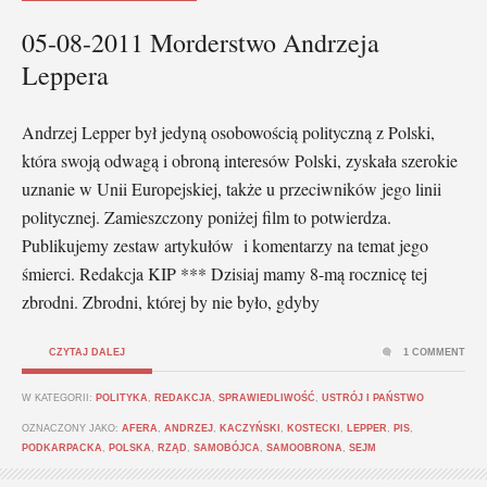
05-08-2011 Morderstwo Andrzeja
Leppera
Andrzej Lepper był jedyną osobowością polityczną z Polski,
która swoją odwagą i obroną interesów Polski, zyskała szerokie
uznanie w Unii Europejskiej, także u przeciwników jego linii
politycznej. Zamieszczony poniżej film to potwierdza.
Publikujemy zestaw artykułów i komentarzy na temat jego
śmierci. Redakcja KIP *** Dzisiaj mamy 8-mą rocznicę tej
zbrodni. Zbrodni, której by nie było, gdyby
CZYTAJ DALEJ
1 COMMENT
W KATEGORII:
POLITYKA
,
REDAKCJA
,
SPRAWIEDLIWOŚĆ
,
USTRÓJ I PAŃSTWO
OZNACZONY JAKO:
AFERA
,
ANDRZEJ
,
KACZYŃSKI
,
KOSTECKI
,
LEPPER
,
PIS
,
PODKARPACKA
,
POLSKA
,
RZĄD
,
SAMOBÓJCA
,
SAMOOBRONA
,
SEJM