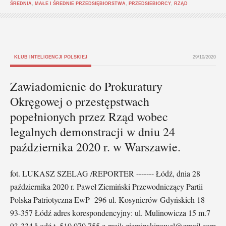
ŚREDNIA
,
MAŁE I ŚREDNIE PRZEDSIĘBIORSTWA
,
PRZEDSIEBIORCY
,
RZĄD
KLUB INTELIGENCJI POLSKIEJ
29/10/2020
Zawiadomienie do Prokuratury
Okręgowej o przestępstwach
popełnionych przez Rząd wobec
legalnych demonstracji w dniu 24
października 2020 r. w Warszawie.
fot. LUKASZ SZELAG /REPORTER ------- Łódź, dnia 28
października 2020 r. Paweł Ziemiński Przewodniczący Partii
Polska Patriotyczna EwP 296 ul. Kosynierów Gdyńskich 18
93-357 Łódź adres korespondencyjny: ul. Mulinowicza 15 m.7
93-334 Łodź t. 510 070 755 e-mail: zieminskipawel@gmail.com