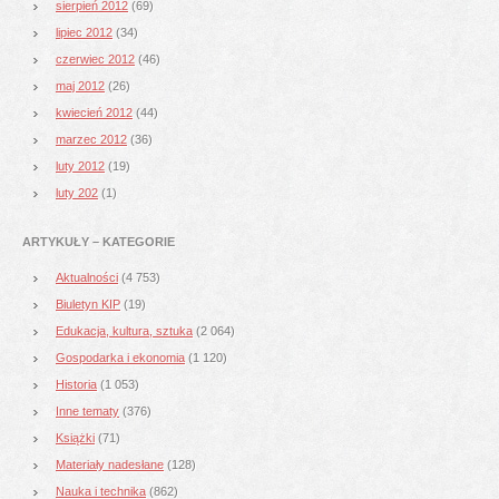
sierpień 2012
(69)
lipiec 2012
(34)
czerwiec 2012
(46)
maj 2012
(26)
kwiecień 2012
(44)
marzec 2012
(36)
luty 2012
(19)
luty 202
(1)
ARTYKUŁY – KATEGORIE
Aktualności
(4 753)
Biuletyn KIP
(19)
Edukacja, kultura, sztuka
(2 064)
Gospodarka i ekonomia
(1 120)
Historia
(1 053)
Inne tematy
(376)
Książki
(71)
Materiały nadesłane
(128)
Nauka i technika
(862)