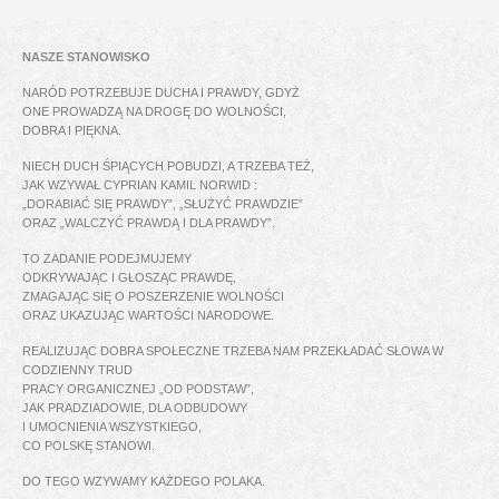
NASZE STANOWISKO
NARÓD POTRZEBUJE DUCHA I PRAWDY, GDYŻ
ONE PROWADZĄ NA DROGĘ DO WOLNOŚCI,
DOBRA I PIĘKNA.
NIECH DUCH ŚPIĄCYCH POBUDZI, A TRZEBA TEŻ,
JAK WZYWAŁ CYPRIAN KAMIL NORWID :
„DORABIAĆ SIĘ PRAWDY”, „SŁUŻYĆ PRAWDZIE”
ORAZ „WALCZYĆ PRAWDĄ I DLA PRAWDY”.
TO ZADANIE PODEJMUJEMY
ODKRYWAJĄC I GŁOSZĄC PRAWDĘ,
ZMAGAJĄC SIĘ O POSZERZENIE WOLNOŚCI
ORAZ UKAZUJĄC WARTOŚCI NARODOWE.
REALIZUJĄC DOBRA SPOŁECZNE TRZEBA NAM PRZEKŁADAĆ SŁOWA W
CODZIENNY TRUD
PRACY ORGANICZNEJ „OD PODSTAW”,
JAK PRADZIADOWIE, DLA ODBUDOWY
I UMOCNIENIA WSZYSTKIEGO,
CO POLSKĘ STANOWI.
DO TEGO WZYWAMY KAŻDEGO POLAKA.