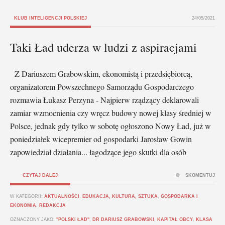
KLUB INTELIGENCJI POLSKIEJ
24/05/2021
Taki Ład uderza w ludzi z aspiracjami
Z Dariuszem Grabowskim, ekonomistą i przedsiębiorcą,
organizatorem Powszechnego Samorządu Gospodarczego
rozmawia Łukasz Perzyna - Najpierw rządzący deklarowali
zamiar wzmocnienia czy wręcz budowy nowej klasy średniej w
Polsce, jednak gdy tylko w sobotę ogłoszono Nowy Ład, już w
poniedziałek wicepremier od gospodarki Jarosław Gowin
zapowiedział działania... łagodzące jego skutki dla osób
CZYTAJ DALEJ
SKOMENTUJ
W KATEGORII:
AKTUALNOŚCI
,
EDUKACJA, KULTURA, SZTUKA
,
GOSPODARKA I
EKONOMIA
,
REDAKCJA
OZNACZONY JAKO:
"POLSKI ŁAD"
,
DR DARIUSZ GRABOWSKI
,
KAPITAŁ OBCY
,
KLASA