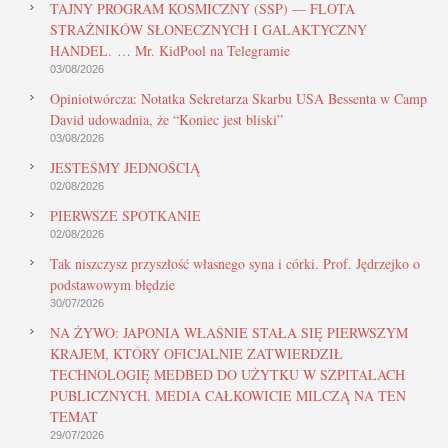
TAJNY PROGRAM KOSMICZNY (SSP) — FLOTA
STRAŻNIKÓW SŁONECZNYCH I GALAKTYCZNY
HANDEL. … Mr. KidPool na Telegramie
03/08/2026
Opiniotwórcza: Notatka Sekretarza Skarbu USA Bessenta w Camp
David udowadnia, że “Koniec jest bliski”
03/08/2026
JESTEŚMY JEDNOŚCIĄ
02/08/2026
PIERWSZE SPOTKANIE
02/08/2026
Tak niszczysz przyszłość własnego syna i córki. Prof. Jędrzejko o
podstawowym błędzie
30/07/2026
NA ŻYWO: JAPONIA WŁAŚNIE STAŁA SIĘ PIERWSZYM
KRAJEM, KTÓRY OFICJALNIE ZATWIERDZIŁ
TECHNOLOGIĘ MEDBED DO UŻYTKU W SZPITALACH
PUBLICZNYCH. MEDIA CAŁKOWICIE MILCZĄ NA TEN
TEMAT
29/07/2026