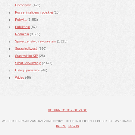
Obronność
(473)
Poczet inteligencji polskiej
(15)
Polityka
(1 853)
Publikacje
(87)
Redakcja
(3 635)
Społeczeństwo i ekosystem
(1 213)
Sprawiedliwość
(860)
Stanowisko KIP
(28)
Świat i cywilizacje
(2 477)
Ustrój i państwo
(946)
Wideo
(46)
RETURN TO TOP OF PAGE
WSZELKIE PRAWA ZASTRZEŻONE © 2026 · KLUB INTELIGENCJI POLSKIEJ · WYKONANIE
IN7.PL
·
LOG IN