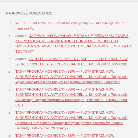
NAJNOWSZE KOMENTARZE
WIELKI EKSPERYMENT
-
Ponad Majestatyczną 12 – aktualizacja filmu z
napisami PL
adamd
-
NA ŻYWO: JAPONIA WŁAŚNIE STAŁA SIĘ PIERWSZYM KRAJEM,
KTÓRY OFICJALNIE ZATWIERDZIŁ TECHNOLOGIĘ MEDBED DO
UŻYTKU W SZPITALACH PUBLICZNYCH. MEDIA CAŁKOWICIE MILCZĄ NA
TEN TEMAT
adamd
-
TAJNY PROGRAM KOSMICZNY (SSP) — FLOTA STRAŻNIKÓW
SŁONECZNYCH I GALAKTYCZNY HANDEL. … Mr. KidPool na Telegramie
TAJNY PROGRAM KOSMICZNY (SSP) — FLOTA STRAŻNIKÓW
SŁONECZNYCH I GALAKTYCZNY HANDEL. … Mr. KidPool na Telegramie
-
Wyjaśnienia Aktualizacji Tajnych Programów Kosmicznych, Odcinek 2
TAJNY PROGRAM KOSMICZNY (SSP) — FLOTA STRAŻNIKÓW
SŁONECZNYCH I GALAKTYCZNY HANDEL. … Mr. KidPool na Telegramie
-
Aktualizacje Tajnych Programów Kosmicznych, Odcinek 8 – Grupa Oriona,
Cz. 1
TAJNY PROGRAM KOSMICZNY (SSP) — FLOTA STRAŻNIKÓW
SŁONECZNYCH I GALAKTYCZNY HANDEL. … Mr. KidPool na Telegramie
-
Spotkanie Rady Super-Federacji Intergalaktycznej i Strażników Lokalnej
Gromady Galaktycznej 20 galaktyk
TAJNY PROGRAM KOSMICZNY (SSP) — FLOTA STRAŻNIKÓW