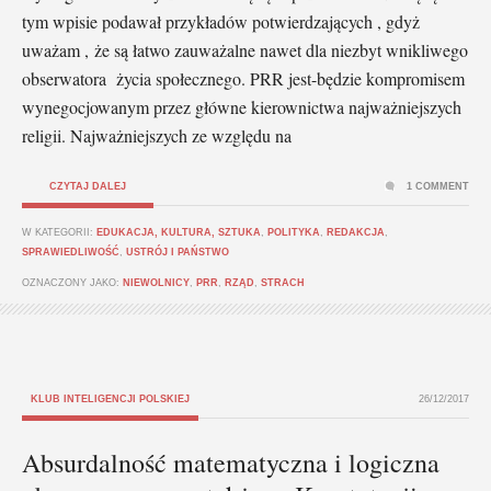
tym wpisie podawał przykładów potwierdzających , gdyż
uważam , że są łatwo zauważalne nawet dla niezbyt wnikliwego
obserwatora życia społecznego. PRR jest-będzie kompromisem
wynegocjowanym przez główne kierownictwa najważniejszych
religii. Najważniejszych ze względu na
CZYTAJ DALEJ
1 COMMENT
W KATEGORII:
EDUKACJA, KULTURA, SZTUKA
,
POLITYKA
,
REDAKCJA
,
SPRAWIEDLIWOŚĆ
,
USTRÓJ I PAŃSTWO
OZNACZONY JAKO:
NIEWOLNICY
,
PRR
,
RZĄD
,
STRACH
KLUB INTELIGENCJI POLSKIEJ
26/12/2017
Absurdalność matematyczna i logiczna