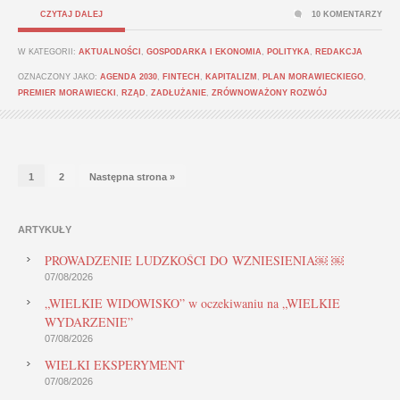
CZYTAJ DALEJ
10 KOMENTARZY
W KATEGORII:
AKTUALNOŚCI
,
GOSPODARKA I EKONOMIA
,
POLITYKA
,
REDAKCJA
OZNACZONY JAKO:
AGENDA 2030
,
FINTECH
,
KAPITALIZM
,
PLAN MORAWIECKIEGO
,
PREMIER MORAWIECKI
,
RZĄD
,
ZADŁUŻANIE
,
ZRÓWNOWAŻONY ROZWÓJ
1
2
Następna strona »
ARTYKUŁY
PROWADZENIE LUDZKOŚCI DO WZNIESIENIA￼ ￼
07/08/2026
„WIELKIE WIDOWISKO” w oczekiwaniu na „WIELKIE
WYDARZENIE”
07/08/2026
WIELKI EKSPERYMENT
07/08/2026