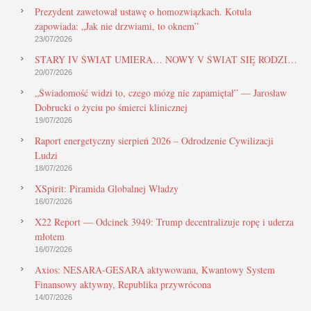
Prezydent zawetował ustawę o homozwiązkach. Kotula
zapowiada: „Jak nie drzwiami, to oknem”
23/07/2026
STARY IV ŚWIAT UMIERA… NOWY V ŚWIAT SIĘ RODZI…
20/07/2026
„Świadomość widzi to, czego mózg nie zapamiętał” — Jarosław
Dobrucki o życiu po śmierci klinicznej
19/07/2026
Raport energetyczny sierpień 2026 – Odrodzenie Cywilizacji
Ludzi
18/07/2026
XSpirit: Piramida Globalnej Władzy
16/07/2026
X22 Report — Odcinek 3949: Trump decentralizuje ropę i uderza
młotem
16/07/2026
Axios: NESARA-GESARA aktywowana, Kwantowy System
Finansowy aktywny, Republika przywrócona
14/07/2026