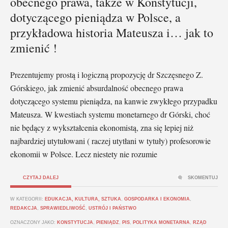
obecnego prawa, także w Konstytucji,
dotyczącego pieniądza w Polsce, a
przykładowa historia Mateusza i… jak to
zmienić !
Prezentujemy prostą i logiczną propozycję dr Szczęsnego Z.
Górskiego, jak zmienić absurdalność obecnego prawa
dotyczącego systemu pieniądza, na kanwie zwykłego przypadku
Mateusza. W kwestiach systemu monetarnego dr Górski, choć
nie będący z wykształcenia ekonomistą, zna się lepiej niż
najbardziej utytułowani ( raczej utytłani w tytuły) profesorowie
ekonomii w Polsce. Lecz niestety nie rozumie
CZYTAJ DALEJ
SKOMENTUJ
W KATEGORII:
EDUKACJA, KULTURA, SZTUKA
,
GOSPODARKA I EKONOMIA
,
REDAKCJA
,
SPRAWIEDLIWOŚĆ
,
USTRÓJ I PAŃSTWO
OZNACZONY JAKO:
KONSTYTUCJA
,
PIENIĄDZ
,
PIS
,
POLITYKA MONETARNA
,
RZĄD