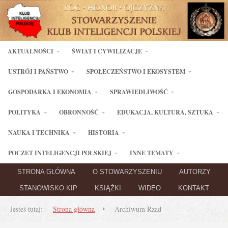
AKTUALNOŚCI
ŚWIAT I CYWILIZACJE
USTRÓJ I PAŃSTWO
SPOŁECZEŃSTWO I EKOSYSTEM
GOSPODARKA I EKONOMIA
SPRAWIEDLIWOŚĆ
POLITYKA
OBRONNOŚĆ
EDUKACJA, KULTURA, SZTUKA
NAUKA I TECHNIKA
HISTORIA
POCZET INTELIGENCJI POLSKIEJ
INNE TEMATY
STRONA GŁÓWNA
O STOWARZYSZENIU
AUTORZY
STANOWISKO KIP
KSIĄŻKI
WIDEO
KONTAKT
Jesteś tutaj:
Strona główna
Archiwum Rząd