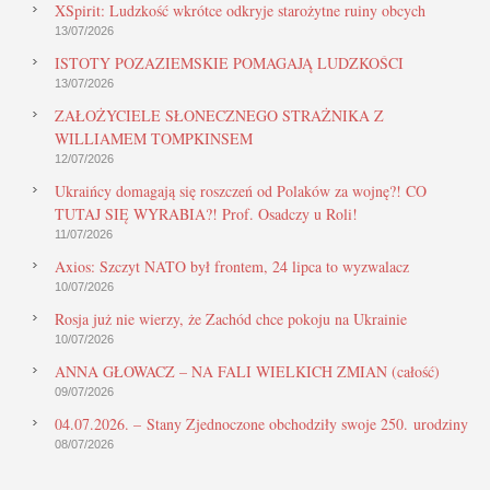
XSpirit: Ludzkość wkrótce odkryje starożytne ruiny obcych
13/07/2026
ISTOTY POZAZIEMSKIE POMAGAJĄ LUDZKOŚCI
13/07/2026
ZAŁOŻYCIELE SŁONECZNEGO STRAŻNIKA Z
WILLIAMEM TOMPKINSEM
12/07/2026
Ukraińcy domagają się roszczeń od Polaków za wojnę?! CO
TUTAJ SIĘ WYRABIA?! Prof. Osadczy u Roli!
11/07/2026
Axios: Szczyt NATO był frontem, 24 lipca to wyzwalacz
10/07/2026
Rosja już nie wierzy, że Zachód chce pokoju na Ukrainie
10/07/2026
ANNA GŁOWACZ – NA FALI WIELKICH ZMIAN (całość)
09/07/2026
04.07.2026. – Stany Zjednoczone obchodziły swoje 250. urodziny
08/07/2026