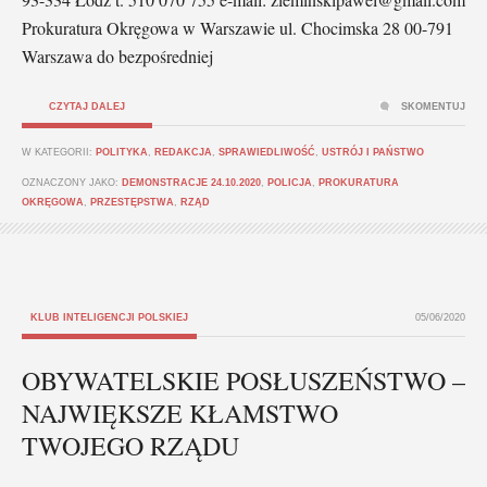
Prokuratura Okręgowa w Warszawie ul. Chocimska 28 00-791
Warszawa do bezpośredniej
CZYTAJ DALEJ
SKOMENTUJ
W KATEGORII:
POLITYKA
,
REDAKCJA
,
SPRAWIEDLIWOŚĆ
,
USTRÓJ I PAŃSTWO
OZNACZONY JAKO:
DEMONSTRACJE 24.10.2020
,
POLICJA
,
PROKURATURA
OKRĘGOWA
,
PRZESTĘPSTWA
,
RZĄD
KLUB INTELIGENCJI POLSKIEJ
05/06/2020
OBYWATELSKIE POSŁUSZEŃSTWO –
NAJWIĘKSZE KŁAMSTWO
TWOJEGO RZĄDU