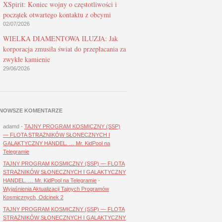
XSpirit: Koniec wojny o częstotliwości i
początek otwartego kontaktu z obcymi
02/07/2026
WIELKA DIAMENTOWA ILUZJA: Jak
korporacja zmusiła świat do przepłacania za
zwykłe kamienie
29/06/2026
NOWSZE KOMENTARZE
adamd
-
TAJNY PROGRAM KOSMICZNY (SSP)
— FLOTA STRAŻNIKÓW SŁONECZNYCH I
GALAKTYCZNY HANDEL. … Mr. KidPool na
Telegramie
TAJNY PROGRAM KOSMICZNY (SSP) — FLOTA
STRAŻNIKÓW SŁONECZNYCH I GALAKTYCZNY
HANDEL. … Mr. KidPool na Telegramie
-
Wyjaśnienia Aktualizacji Tajnych Programów
Kosmicznych, Odcinek 2
TAJNY PROGRAM KOSMICZNY (SSP) — FLOTA
STRAŻNIKÓW SŁONECZNYCH I GALAKTYCZNY