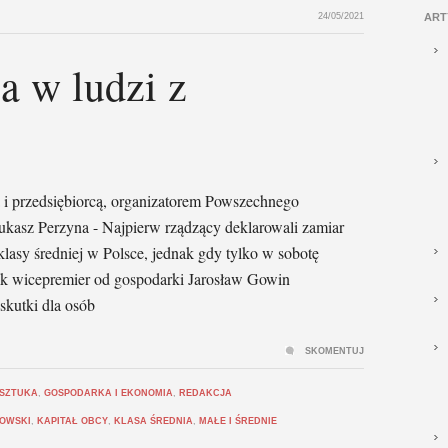
24/05/2021
ART
a w ludzi z
 przedsiębiorcą, organizatorem Powszechnego
asz Perzyna - Najpierw rządzący deklarowali zamiar
asy średniej w Polsce, jednak gdy tylko w sobotę
k wicepremier od gospodarki Jarosław Gowin
 skutki dla osób
SKOMENTUJ
 SZTUKA
,
GOSPODARKA I EKONOMIA
,
REDAKCJA
BOWSKI
,
KAPITAŁ OBCY
,
KLASA ŚREDNIA
,
MAŁE I ŚREDNIE