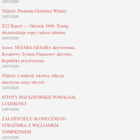
18/07/2026
XSpirit: Piramida Globalnej Władzy
16/07/2026
X22 Report — Odcinek 3949: Trump
decentralizuje ropę i uderza młotem
16/07/2026
Axios: NESARA-GESARA aktywowana,
Kwantowy System Finansowy aktywny,
Republika przywrócona
14/07/2026
XSpirit: Ludzkość wkrótce odkryje
starożytne ruiny obcych
13/07/2026
ISTOTY POZAZIEMSKIE POMAGAJĄ
LUDZKOŚCI
13/07/2026
ZAŁOŻYCIELE SŁONECZNEGO
STRAŻNIKA Z WILLIAMEM
TOMPKINSEM
12/07/2026