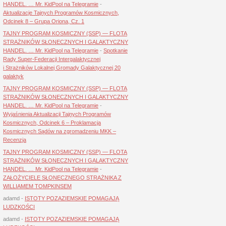
HANDEL. … Mr. KidPool na Telegramie
-
Aktualizacje Tajnych Programów Kosmicznych,
Odcinek 8 – Grupa Oriona, Cz. 1
TAJNY PROGRAM KOSMICZNY (SSP) — FLOTA
STRAŻNIKÓW SŁONECZNYCH I GALAKTYCZNY
HANDEL. … Mr. KidPool na Telegramie
-
Spotkanie
Rady Super-Federacji Intergalaktycznej
i Strażników Lokalnej Gromady Galaktycznej 20
galaktyk
TAJNY PROGRAM KOSMICZNY (SSP) — FLOTA
STRAŻNIKÓW SŁONECZNYCH I GALAKTYCZNY
HANDEL. … Mr. KidPool na Telegramie
-
Wyjaśnienia Aktualizacji Tajnych Programów
Kosmicznych, Odcinek 6 – Proklamacja
Kosmicznych Sądów na zgromadzeniu MKK –
Recenzja
TAJNY PROGRAM KOSMICZNY (SSP) — FLOTA
STRAŻNIKÓW SŁONECZNYCH I GALAKTYCZNY
HANDEL. … Mr. KidPool na Telegramie
-
ZAŁOŻYCIELE SŁONECZNEGO STRAŻNIKA Z
WILLIAMEM TOMPKINSEM
adamd
-
ISTOTY POZAZIEMSKIE POMAGAJĄ
LUDZKOŚCI
adamd
-
ISTOTY POZAZIEMSKIE POMAGAJĄ