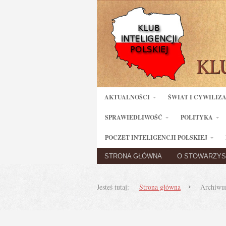
AKTUALNOŚCI
ŚWIAT I CYWILIZ
SPRAWIEDLIWOŚĆ
POLITYKA
POCZET INTELIGENCJI POLSKIEJ
STRONA GŁÓWNA
O STOWARZYS
Jesteś tutaj:
Strona główna
Archiwum