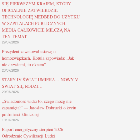
SIĘ PIERWSZYM KRAJEM, KTÓRY
OFICJALNIE ZATWIERDZIŁ
TECHNOLOGIĘ MEDBED DO UŻYTKU
W SZPITALACH PUBLICZNYCH.
MEDIA CAŁKOWICIE MILCZĄ NA
TEN TEMAT
29/07/2026
Prezydent zawetował ustawę o
homozwiązkach. Kotula zapowiada: „Jak
nie drzwiami, to oknem”
23/07/2026
STARY IV ŚWIAT UMIERA… NOWY V
ŚWIAT SIĘ RODZI…
20/07/2026
„Świadomość widzi to, czego mózg nie
zapamiętał” — Jarosław Dobrucki o życiu
po śmierci klinicznej
19/07/2026
Raport energetyczny sierpień 2026 –
Odrodzenie Cywilizacji Ludzi