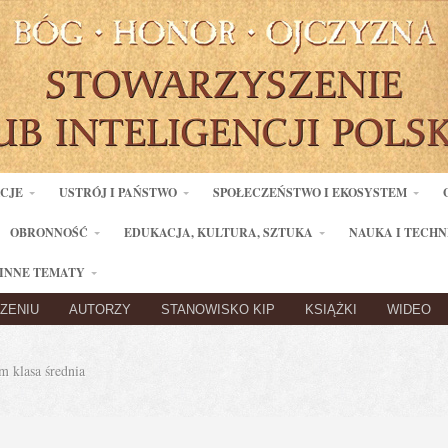
ACJE
USTRÓJ I PAŃSTWO
SPOŁECZEŃSTWO I EKOSYSTEM
OBRONNOŚĆ
EDUKACJA, KULTURA, SZTUKA
NAUKA I TECHN
INNE TEMATY
ZENIU
AUTORZY
STANOWISKO KIP
KSIĄŻKI
WIDEO
 klasa średnia