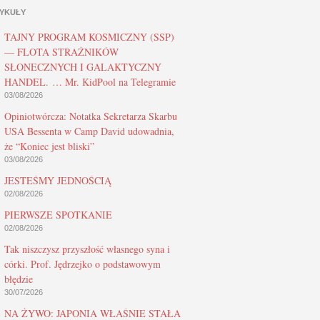
YKUŁY
TAJNY PROGRAM KOSMICZNY (SSP)
— FLOTA STRAŻNIKÓW
SŁONECZNYCH I GALAKTYCZNY
HANDEL. … Mr. KidPool na Telegramie
03/08/2026
Opiniotwórcza: Notatka Sekretarza Skarbu
USA Bessenta w Camp David udowadnia,
że “Koniec jest bliski”
03/08/2026
JESTEŚMY JEDNOŚCIĄ
02/08/2026
PIERWSZE SPOTKANIE
02/08/2026
Tak niszczysz przyszłość własnego syna i
córki. Prof. Jędrzejko o podstawowym
błędzie
30/07/2026
NA ŻYWO: JAPONIA WŁAŚNIE STAŁA