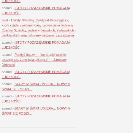
LUDZKOŚCI
adamd
-
ISTOTY POZAZIEMSKIE POMAGAJĄ
LUDZKOŚCI
best
-
Ukryty Globalny Syndykat Przestępczy,
który rządzi światem: Klany i powiązania rodzinne
Czarnej Szlachty, rodzin królewskich, żydowskich i
bankierskich oraz ich sfery nadzoru i zarządzania
adamd
-
ISTOTY POZAZIEMSKIE POMAGAJĄ
LUDZKOŚCI
adamd
-
Pamięć duszy — “po drugiej stronie
okazuje się, że to była tylko gra” — Jarosław
Dobrucki
adamd
-
ISTOTY POZAZIEMSKIE POMAGAJĄ
LUDZKOŚCI
adamd
-
STARY IV ŚWIAT UMIERA… NOWY V
ŚWIAT SIĘ RODZI…
adamd
-
ISTOTY POZAZIEMSKIE POMAGAJĄ
LUDZKOŚCI
adamd
-
STARY IV ŚWIAT UMIERA… NOWY V
ŚWIAT SIĘ RODZI…