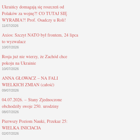
Ukraińcy domagają się roszczeń od
Polaków za wojnę?! CO TUTAJ SIĘ
WYRABIA?! Prof. Osadczy u Roli!
11/07/2026
Axios: Szczyt NATO był frontem, 24 lipca
to wyzwalacz
10/07/2026
Rosja już nie wierzy, że Zachód chce
pokoju na Ukrainie
10/07/2026
ANNA GŁOWACZ – NA FALI
WIELKICH ZMIAN (całość)
09/07/2026
04.07.2026. – Stany Zjednoczone
obchodziły swoje 250. urodziny
08/07/2026
Pierwszy Poziom Nauki, Przekaz 25:
WIELKA INICJACJA
02/07/2026