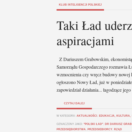
KLUB INTELIGENCJI POLSKIEJ
Taki Ład uderz
aspiracjami
Z Dariuszem Grabowskim, ekonomistą i
Samorządu Gospodarczego rozmawia Łuk
wzmocnienia czy wręcz budowy nowej kl
ogłoszono Nowy Ład, już w poniedziałe
zapowiedział działania... łagodzące jego
CZYTAJ DALEJ
W KATEGORII:
AKTUALNOŚCI
,
EDUKACJA, KULTURA,
OZNACZONY JAKO:
"POLSKI ŁAD"
,
DR DARIUSZ GRA
PRZEDSIĘBIORSTWA
,
PRZEDSIEBIORCY
,
RZĄD