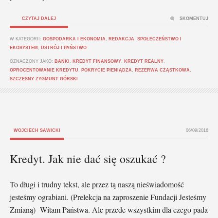
CZYTAJ DALEJ
SKOMENTUJ
W KATEGORII:
GOSPODARKA I EKONOMIA
,
REDAKCJA
,
SPOŁECZEŃSTWO I
EKOSYSTEM
,
USTRÓJ I PAŃSTWO
OZNACZONY JAKO:
BANKI
,
KREDYT FINANSOWY
,
KREDYT REALNY
,
OPROCENTOWANIE KREDYTU
,
POKRYCIE PIENIĄDZA
,
REZERWA CZĄSTKOWA
,
SZCZĘSNY ZYGMUNT GÓRSKI
WOJCIECH SAWICKI
06/09/2016
Kredyt. Jak nie dać się oszukać ?
To długi i trudny tekst, ale przez tą naszą nieświadomość
jesteśmy ograbiani. (Prelekcja na zaproszenie Fundacji Jesteśmy
Zmianą) Witam Państwa. Ale przede wszystkim dla czego pada