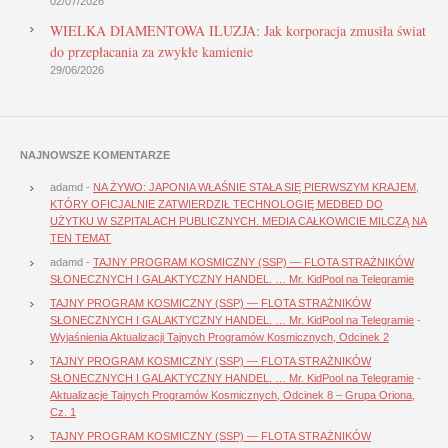
02/07/2026
WIELKA DIAMENTOWA ILUZJA: Jak korporacja zmusiła świat
do przepłacania za zwykłe kamienie
29/06/2026
NAJNOWSZE KOMENTARZE
adamd
-
NA ŻYWO: JAPONIA WŁAŚNIE STAŁA SIĘ PIERWSZYM KRAJEM,
KTÓRY OFICJALNIE ZATWIERDZIŁ TECHNOLOGIĘ MEDBED DO
UŻYTKU W SZPITALACH PUBLICZNYCH. MEDIA CAŁKOWICIE MILCZĄ NA
TEN TEMAT
adamd
-
TAJNY PROGRAM KOSMICZNY (SSP) — FLOTA STRAŻNIKÓW
SŁONECZNYCH I GALAKTYCZNY HANDEL. … Mr. KidPool na Telegramie
TAJNY PROGRAM KOSMICZNY (SSP) — FLOTA STRAŻNIKÓW
SŁONECZNYCH I GALAKTYCZNY HANDEL. … Mr. KidPool na Telegramie
-
Wyjaśnienia Aktualizacji Tajnych Programów Kosmicznych, Odcinek 2
TAJNY PROGRAM KOSMICZNY (SSP) — FLOTA STRAŻNIKÓW
SŁONECZNYCH I GALAKTYCZNY HANDEL. … Mr. KidPool na Telegramie
-
Aktualizacje Tajnych Programów Kosmicznych, Odcinek 8 – Grupa Oriona,
Cz. 1
TAJNY PROGRAM KOSMICZNY (SSP) — FLOTA STRAŻNIKÓW