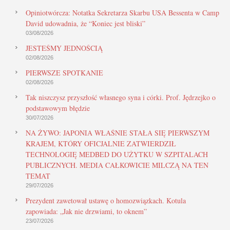
Opiniotwórcza: Notatka Sekretarza Skarbu USA Bessenta w Camp
David udowadnia, że “Koniec jest bliski”
03/08/2026
JESTEŚMY JEDNOŚCIĄ
02/08/2026
PIERWSZE SPOTKANIE
02/08/2026
Tak niszczysz przyszłość własnego syna i córki. Prof. Jędrzejko o
podstawowym błędzie
30/07/2026
NA ŻYWO: JAPONIA WŁAŚNIE STAŁA SIĘ PIERWSZYM
KRAJEM, KTÓRY OFICJALNIE ZATWIERDZIŁ
TECHNOLOGIĘ MEDBED DO UŻYTKU W SZPITALACH
PUBLICZNYCH. MEDIA CAŁKOWICIE MILCZĄ NA TEN
TEMAT
29/07/2026
Prezydent zawetował ustawę o homozwiązkach. Kotula
zapowiada: „Jak nie drzwiami, to oknem”
23/07/2026