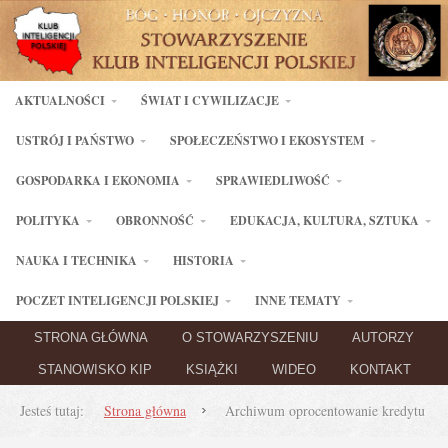
AKTUALNOŚCI
ŚWIAT I CYWILIZACJE
USTRÓJ I PAŃSTWO
SPOŁECZEŃSTWO I EKOSYSTEM
GOSPODARKA I EKONOMIA
SPRAWIEDLIWOŚĆ
POLITYKA
OBRONNOŚĆ
EDUKACJA, KULTURA, SZTUKA
NAUKA I TECHNIKA
HISTORIA
POCZET INTELIGENCJI POLSKIEJ
INNE TEMATY
STRONA GŁÓWNA
O STOWARZYSZENIU
AUTORZY
STANOWISKO KIP
KSIĄŻKI
WIDEO
KONTAKT
Jesteś tutaj:
Strona główna
Archiwum oprocentowanie kredytu