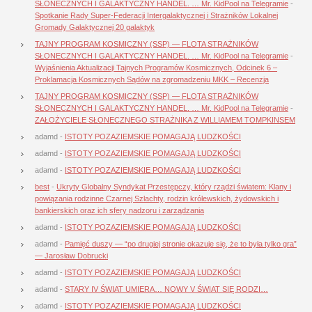
SŁONECZNYCH I GALAKTYCZNY HANDEL. … Mr. KidPool na Telegramie
-
Spotkanie Rady Super-Federacji Intergalaktycznej i Strażników Lokalnej
Gromady Galaktycznej 20 galaktyk
TAJNY PROGRAM KOSMICZNY (SSP) — FLOTA STRAŻNIKÓW
SŁONECZNYCH I GALAKTYCZNY HANDEL. … Mr. KidPool na Telegramie
-
Wyjaśnienia Aktualizacji Tajnych Programów Kosmicznych, Odcinek 6 –
Proklamacja Kosmicznych Sądów na zgromadzeniu MKK – Recenzja
TAJNY PROGRAM KOSMICZNY (SSP) — FLOTA STRAŻNIKÓW
SŁONECZNYCH I GALAKTYCZNY HANDEL. … Mr. KidPool na Telegramie
-
ZAŁOŻYCIELE SŁONECZNEGO STRAŻNIKA Z WILLIAMEM TOMPKINSEM
adamd
-
ISTOTY POZAZIEMSKIE POMAGAJĄ LUDZKOŚCI
adamd
-
ISTOTY POZAZIEMSKIE POMAGAJĄ LUDZKOŚCI
adamd
-
ISTOTY POZAZIEMSKIE POMAGAJĄ LUDZKOŚCI
best
-
Ukryty Globalny Syndykat Przestępczy, który rządzi światem: Klany i
powiązania rodzinne Czarnej Szlachty, rodzin królewskich, żydowskich i
bankierskich oraz ich sfery nadzoru i zarządzania
adamd
-
ISTOTY POZAZIEMSKIE POMAGAJĄ LUDZKOŚCI
adamd
-
Pamięć duszy — “po drugiej stronie okazuje się, że to była tylko gra”
— Jarosław Dobrucki
adamd
-
ISTOTY POZAZIEMSKIE POMAGAJĄ LUDZKOŚCI
adamd
-
STARY IV ŚWIAT UMIERA… NOWY V ŚWIAT SIĘ RODZI…
adamd
-
ISTOTY POZAZIEMSKIE POMAGAJĄ LUDZKOŚCI