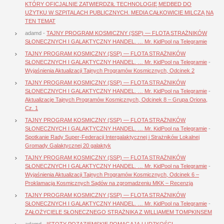
KTÓRY OFICJALNIE ZATWIERDZIŁ TECHNOLOGIĘ MEDBED DO
UŻYTKU W SZPITALACH PUBLICZNYCH. MEDIA CAŁKOWICIE MILCZĄ NA
TEN TEMAT
adamd
-
TAJNY PROGRAM KOSMICZNY (SSP) — FLOTA STRAŻNIKÓW
SŁONECZNYCH I GALAKTYCZNY HANDEL. … Mr. KidPool na Telegramie
TAJNY PROGRAM KOSMICZNY (SSP) — FLOTA STRAŻNIKÓW
SŁONECZNYCH I GALAKTYCZNY HANDEL. … Mr. KidPool na Telegramie
-
Wyjaśnienia Aktualizacji Tajnych Programów Kosmicznych, Odcinek 2
TAJNY PROGRAM KOSMICZNY (SSP) — FLOTA STRAŻNIKÓW
SŁONECZNYCH I GALAKTYCZNY HANDEL. … Mr. KidPool na Telegramie
-
Aktualizacje Tajnych Programów Kosmicznych, Odcinek 8 – Grupa Oriona,
Cz. 1
TAJNY PROGRAM KOSMICZNY (SSP) — FLOTA STRAŻNIKÓW
SŁONECZNYCH I GALAKTYCZNY HANDEL. … Mr. KidPool na Telegramie
-
Spotkanie Rady Super-Federacji Intergalaktycznej i Strażników Lokalnej
Gromady Galaktycznej 20 galaktyk
TAJNY PROGRAM KOSMICZNY (SSP) — FLOTA STRAŻNIKÓW
SŁONECZNYCH I GALAKTYCZNY HANDEL. … Mr. KidPool na Telegramie
-
Wyjaśnienia Aktualizacji Tajnych Programów Kosmicznych, Odcinek 6 –
Proklamacja Kosmicznych Sądów na zgromadzeniu MKK – Recenzja
TAJNY PROGRAM KOSMICZNY (SSP) — FLOTA STRAŻNIKÓW
SŁONECZNYCH I GALAKTYCZNY HANDEL. … Mr. KidPool na Telegramie
-
ZAŁOŻYCIELE SŁONECZNEGO STRAŻNIKA Z WILLIAMEM TOMPKINSEM
adamd
-
ISTOTY POZAZIEMSKIE POMAGAJĄ LUDZKOŚCI