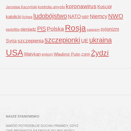
koronawirus
Kościół
kontrola umysłu
Jarosław Kaczyński
ludobójstwo
NWO
Niemcy
NATO
katolicki
lichwa
NBP
Rosja
PiS
Polska
syjonizm
pieniądz
pedofilia
satanizm
szczepionki
ukraina
UE
Syria
szczepienia
USA
Żydzi
Watykan
Władimir Putin
wybory
ZSRR
NASZE STANOWISKO
NARÓD POTRZEBUJE DUCHA I PRAWDY, GDYŻ
ONE PROWADZĄ NA DROGĘ DO WOLNOŚCI,