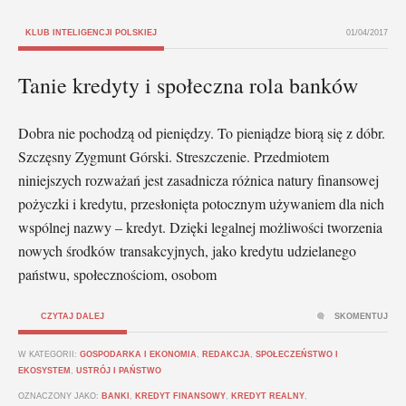
KLUB INTELIGENCJI POLSKIEJ
01/04/2017
Tanie kredyty i społeczna rola banków
Dobra nie pochodzą od pieniędzy. To pieniądze biorą się z dóbr.
Szczęsny Zygmunt Górski. Streszczenie. Przedmiotem
niniejszych rozważań jest zasadnicza różnica natury finansowej
pożyczki i kredytu, przesłonięta potocznym używaniem dla nich
wspólnej nazwy – kredyt. Dzięki legalnej możliwości tworzenia
nowych środków transakcyjnych, jako kredytu udzielanego
państwu, społecznościom, osobom
CZYTAJ DALEJ
SKOMENTUJ
W KATEGORII:
GOSPODARKA I EKONOMIA
,
REDAKCJA
,
SPOŁECZEŃSTWO I
EKOSYSTEM
,
USTRÓJ I PAŃSTWO
OZNACZONY JAKO:
BANKI
,
KREDYT FINANSOWY
,
KREDYT REALNY
,