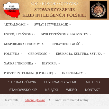
AKTUALNOŚCI
ŚWIAT I CYWILIZACJE
USTRÓJ I PAŃSTWO
SPOŁECZEŃSTWO I EKOSYSTEM
GOSPODARKA I EKONOMIA
SPRAWIEDLIWOŚĆ
POLITYKA
OBRONNOŚĆ
EDUKACJA, KULTURA, SZTUKA
NAUKA I TECHNIKA
HISTORIA
POCZET INTELIGENCJI POLSKIEJ
INNE TEMATY
STRONA GŁÓWNA
O STOWARZYSZENIU
AUTORZY
STANOWISKO KIP
KSIĄŻKI
WIDEO
KONTAKT
Jesteś tutaj:
Strona główna
Archiwum kredyt realny