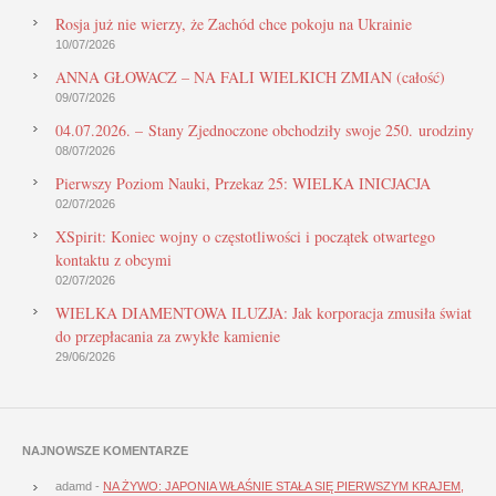
Rosja już nie wierzy, że Zachód chce pokoju na Ukrainie
10/07/2026
ANNA GŁOWACZ – NA FALI WIELKICH ZMIAN (całość)
09/07/2026
04.07.2026. – Stany Zjednoczone obchodziły swoje 250. urodziny
08/07/2026
Pierwszy Poziom Nauki, Przekaz 25: WIELKA INICJACJA
02/07/2026
XSpirit: Koniec wojny o częstotliwości i początek otwartego
kontaktu z obcymi
02/07/2026
WIELKA DIAMENTOWA ILUZJA: Jak korporacja zmusiła świat
do przepłacania za zwykłe kamienie
29/06/2026
NAJNOWSZE KOMENTARZE
adamd
-
NA ŻYWO: JAPONIA WŁAŚNIE STAŁA SIĘ PIERWSZYM KRAJEM,