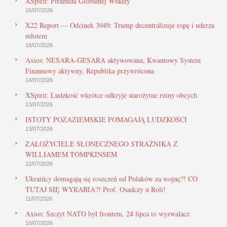
XSpirit: Piramida Globalnej Władzy
16/07/2026
X22 Report — Odcinek 3949: Trump decentralizuje ropę i uderza
młotem
16/07/2026
Axios: NESARA-GESARA aktywowana, Kwantowy System
Finansowy aktywny, Republika przywrócona
14/07/2026
XSpirit: Ludzkość wkrótce odkryje starożytne ruiny obcych
13/07/2026
ISTOTY POZAZIEMSKIE POMAGAJĄ LUDZKOŚCI
13/07/2026
ZAŁOŻYCIELE SŁONECZNEGO STRAŻNIKA Z
WILLIAMEM TOMPKINSEM
12/07/2026
Ukraińcy domagają się roszczeń od Polaków za wojnę?! CO
TUTAJ SIĘ WYRABIA?! Prof. Osadczy u Roli!
11/07/2026
Axios: Szczyt NATO był frontem, 24 lipca to wyzwalacz
10/07/2026