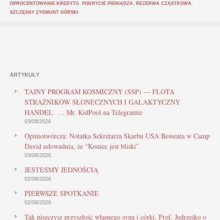
OPROCENTOWANIE KREDYTU
,
POKRYCIE PIENIĄDZA
,
REZERWA CZĄSTKOWA
,
SZCZĘSNY ZYGMUNT GÓRSKI
ARTYKUŁY
TAJNY PROGRAM KOSMICZNY (SSP) — FLOTA
STRAŻNIKÓW SŁONECZNYCH I GALAKTYCZNY
HANDEL. … Mr. KidPool na Telegramie
03/08/2026
Opiniotwórcza: Notatka Sekretarza Skarbu USA Bessenta w Camp
David udowadnia, że “Koniec jest bliski”
03/08/2026
JESTEŚMY JEDNOŚCIĄ
02/08/2026
PIERWSZE SPOTKANIE
02/08/2026
Tak niszczysz przyszłość własnego syna i córki. Prof. Jędrzejko o