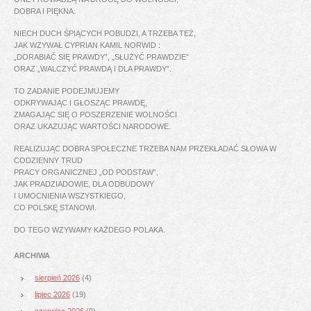
DOBRA I PIĘKNA.
NIECH DUCH ŚPIĄCYCH POBUDZI, A TRZEBA TEŻ,
JAK WZYWAŁ CYPRIAN KAMIL NORWID :
„DORABIAĆ SIĘ PRAWDY”, „SŁUŻYĆ PRAWDZIE”
ORAZ „WALCZYĆ PRAWDĄ I DLA PRAWDY”.
TO ZADANIE PODEJMUJEMY
ODKRYWAJĄC I GŁOSZĄC PRAWDĘ,
ZMAGAJĄC SIĘ O POSZERZENIE WOLNOŚCI
ORAZ UKAZUJĄC WARTOŚCI NARODOWE.
REALIZUJĄC DOBRA SPOŁECZNE TRZEBA NAM PRZEKŁADAĆ SŁOWA W
CODZIENNY TRUD
PRACY ORGANICZNEJ „OD PODSTAW”,
JAK PRADZIADOWIE, DLA ODBUDOWY
I UMOCNIENIA WSZYSTKIEGO,
CO POLSKĘ STANOWI.
DO TEGO WZYWAMY KAŻDEGO POLAKA.
ARCHIWA
sierpień 2026
(4)
lipiec 2026
(19)
czerwiec 2026
(9)