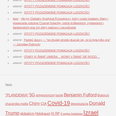
adamd
-
ISTOTY POZAZIEMSKIE POMAGAJĄ LUDZKOŚCI
adamd
-
ISTOTY POZAZIEMSKIE POMAGAJĄ LUDZKOŚCI
best
-
Ukryty Globalny Syndykat Przestępczy, który rządzi światem: Klany i
powiązania rodzinne Czarnej Szlachty, rodzin królewskich, żydowskich i
bankierskich oraz ich sfery nadzoru i zarządzania
adamd
-
ISTOTY POZAZIEMSKIE POMAGAJĄ LUDZKOŚCI
adamd
-
Pamięć duszy — “po drugiej stronie okazuje się, że to była tylko gra”
— Jarosław Dobrucki
adamd
-
ISTOTY POZAZIEMSKIE POMAGAJĄ LUDZKOŚCI
adamd
-
STARY IV ŚWIAT UMIERA… NOWY V ŚWIAT SIĘ RODZI…
adamd
-
ISTOTY POZAZIEMSKIE POMAGAJĄ LUDZKOŚCI
TAGI
5G
Benjamin Fulford
"PLANDEMIA"
antypolonizm
banki
Białoruś
Covid-19
Donald
Chiny
CIA
chazarska mafia
depopulacja
Izrael
Trump
globalizm
Holokaust
III RP
II wojna światowa