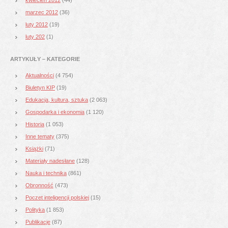
marzec 2012
(36)
luty 2012
(19)
luty 202
(1)
ARTYKUŁY – KATEGORIE
Aktualności
(4 754)
Biuletyn KIP
(19)
Edukacja, kultura, sztuka
(2 063)
Gospodarka i ekonomia
(1 120)
Historia
(1 053)
Inne tematy
(375)
Książki
(71)
Materiały nadesłane
(128)
Nauka i technika
(861)
Obronność
(473)
Poczet inteligencji polskiej
(15)
Polityka
(1 853)
Publikacje
(87)