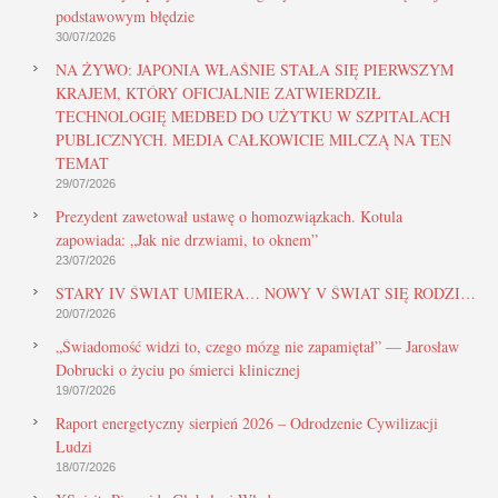
podstawowym błędzie
30/07/2026
NA ŻYWO: JAPONIA WŁAŚNIE STAŁA SIĘ PIERWSZYM
KRAJEM, KTÓRY OFICJALNIE ZATWIERDZIŁ
TECHNOLOGIĘ MEDBED DO UŻYTKU W SZPITALACH
PUBLICZNYCH. MEDIA CAŁKOWICIE MILCZĄ NA TEN
TEMAT
29/07/2026
Prezydent zawetował ustawę o homozwiązkach. Kotula
zapowiada: „Jak nie drzwiami, to oknem”
23/07/2026
STARY IV ŚWIAT UMIERA… NOWY V ŚWIAT SIĘ RODZI…
20/07/2026
„Świadomość widzi to, czego mózg nie zapamiętał” — Jarosław
Dobrucki o życiu po śmierci klinicznej
19/07/2026
Raport energetyczny sierpień 2026 – Odrodzenie Cywilizacji
Ludzi
18/07/2026