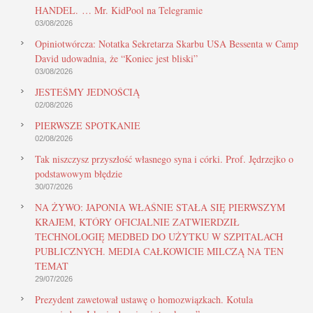
HANDEL. … Mr. KidPool na Telegramie
03/08/2026
Opiniotwórcza: Notatka Sekretarza Skarbu USA Bessenta w Camp
David udowadnia, że “Koniec jest bliski”
03/08/2026
JESTEŚMY JEDNOŚCIĄ
02/08/2026
PIERWSZE SPOTKANIE
02/08/2026
Tak niszczysz przyszłość własnego syna i córki. Prof. Jędrzejko o
podstawowym błędzie
30/07/2026
NA ŻYWO: JAPONIA WŁAŚNIE STAŁA SIĘ PIERWSZYM
KRAJEM, KTÓRY OFICJALNIE ZATWIERDZIŁ
TECHNOLOGIĘ MEDBED DO UŻYTKU W SZPITALACH
PUBLICZNYCH. MEDIA CAŁKOWICIE MILCZĄ NA TEN
TEMAT
29/07/2026
Prezydent zawetował ustawę o homozwiązkach. Kotula