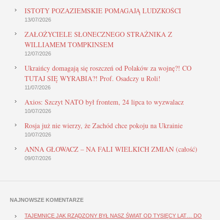
ISTOTY POZAZIEMSKIE POMAGAJĄ LUDZKOŚCI
13/07/2026
ZAŁOŻYCIELE SŁONECZNEGO STRAŻNIKA Z
WILLIAMEM TOMPKINSEM
12/07/2026
Ukraińcy domagają się roszczeń od Polaków za wojnę?! CO
TUTAJ SIĘ WYRABIA?! Prof. Osadczy u Roli!
11/07/2026
Axios: Szczyt NATO był frontem, 24 lipca to wyzwalacz
10/07/2026
Rosja już nie wierzy, że Zachód chce pokoju na Ukrainie
10/07/2026
ANNA GŁOWACZ – NA FALI WIELKICH ZMIAN (całość)
09/07/2026
NAJNOWSZE KOMENTARZE
TAJEMNICE JAK RZĄDZONY BYŁ NASZ ŚWIAT OD TYSIĘCY LAT… DO