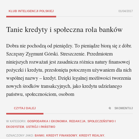
KLUB INTELIGENCJI POLSKIEJ
01/04/2017
Tanie kredyty i społeczna rola banków
Dobra nie pochodzą od pieniędzy. To pieniądze biorą się z dóbr.
Szczęsny Zygmunt Górski. Streszczenie. Przedmiotem
niniejszych rozważań jest zasadnicza różnica natury finansowej
pożyczki i kredytu, przesłonięta potocznym używaniem dla nich
wspólnej nazwy – kredyt. Dzięki legalnej możliwości tworzenia
nowych środków transakcyjnych, jako kredytu udzielanego
państwu, społecznościom, osobom
CZYTAJ DALEJ
SKOMENTUJ
W KATEGORII:
GOSPODARKA I EKONOMIA
,
REDAKCJA
,
SPOŁECZEŃSTWO I
EKOSYSTEM
,
USTRÓJ I PAŃSTWO
OZNACZONY JAKO:
BANKI
,
KREDYT FINANSOWY
,
KREDYT REALNY
,