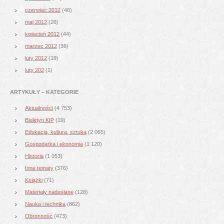
czerwiec 2012
(46)
maj 2012
(26)
kwiecień 2012
(44)
marzec 2012
(36)
luty 2012
(19)
luty 202
(1)
ARTYKUŁY – KATEGORIE
Aktualności
(4 753)
Biuletyn KIP
(19)
Edukacja, kultura, sztuka
(2 065)
Gospodarka i ekonomia
(1 120)
Historia
(1 053)
Inne tematy
(376)
Książki
(71)
Materiały nadesłane
(128)
Nauka i technika
(862)
Obronność
(473)