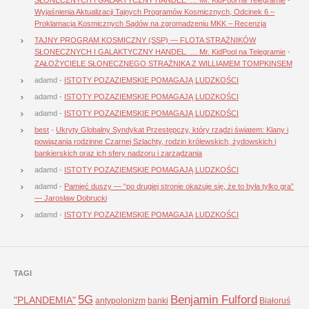
Wyjaśnienia Aktualizacji Tajnych Programów Kosmicznych, Odcinek 6 –
Proklamacja Kosmicznych Sądów na zgromadzeniu MKK – Recenzja
TAJNY PROGRAM KOSMICZNY (SSP) — FLOTA STRAŻNIKÓW
SŁONECZNYCH I GALAKTYCZNY HANDEL. … Mr. KidPool na Telegramie
-
ZAŁOŻYCIELE SŁONECZNEGO STRAŻNIKA Z WILLIAMEM TOMPKINSEM
adamd
-
ISTOTY POZAZIEMSKIE POMAGAJĄ LUDZKOŚCI
adamd
-
ISTOTY POZAZIEMSKIE POMAGAJĄ LUDZKOŚCI
adamd
-
ISTOTY POZAZIEMSKIE POMAGAJĄ LUDZKOŚCI
best
-
Ukryty Globalny Syndykat Przestępczy, który rządzi światem: Klany i
powiązania rodzinne Czarnej Szlachty, rodzin królewskich, żydowskich i
bankierskich oraz ich sfery nadzoru i zarządzania
adamd
-
ISTOTY POZAZIEMSKIE POMAGAJĄ LUDZKOŚCI
adamd
-
Pamięć duszy — “po drugiej stronie okazuje się, że to była tylko gra”
— Jarosław Dobrucki
adamd
-
ISTOTY POZAZIEMSKIE POMAGAJĄ LUDZKOŚCI
TAGI
5G
Benjamin Fulford
"PLANDEMIA"
antypolonizm
banki
Białoruś