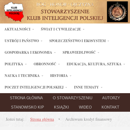
AKTUALNOŚCI
ŚWIAT I CYWILIZACJE
USTRÓJ I PAŃSTWO
SPOŁECZEŃSTWO I EKOSYSTEM
GOSPODARKA I EKONOMIA
SPRAWIEDLIWOŚĆ
POLITYKA
OBRONNOŚĆ
EDUKACJA, KULTURA, SZTUKA
NAUKA I TECHNIKA
HISTORIA
POCZET INTELIGENCJI POLSKIEJ
INNE TEMATY
STRONA GŁÓWNA
O STOWARZYSZENIU
AUTORZY
STANOWISKO KIP
KSIĄŻKI
WIDEO
KONTAKT
Jesteś tutaj:
Strona główna
Archiwum kredyt finansowy