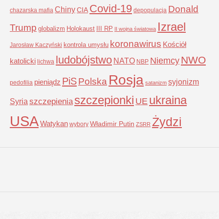
Covid-19
Donald
Chiny
CIA
chazarska mafia
depopulacja
Izrael
Trump
globalizm
Holokaust
III RP
II wojna światowa
koronawirus
Kościół
kontrola umysłu
Jarosław Kaczyński
ludobójstwo
NWO
Niemcy
NATO
katolicki
lichwa
NBP
Rosja
PiS
Polska
syjonizm
pieniądz
pedofilia
satanizm
szczepionki
ukraina
UE
Syria
szczepienia
USA
Żydzi
Watykan
Władimir Putin
wybory
ZSRR