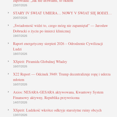
zapowiada: „Jak nie drzwiami, to oknem”
23/07/2026
STARY IV ŚWIAT UMIERA… NOWY V ŚWIAT SIĘ RODZI…
20/07/2026
„Świadomość widzi to, czego mózg nie zapamiętał” — Jarosław
Dobrucki o życiu po śmierci klinicznej
19/07/2026
Raport energetyczny sierpień 2026 – Odrodzenie Cywilizacji
Ludzi
18/07/2026
XSpirit: Piramida Globalnej Władzy
16/07/2026
X22 Report — Odcinek 3949: Trump decentralizuje ropę i uderza
młotem
16/07/2026
Axios: NESARA-GESARA aktywowana, Kwantowy System
Finansowy aktywny, Republika przywrócona
14/07/2026
XSpirit: Ludzkość wkrótce odkryje starożytne ruiny obcych
13/07/2026