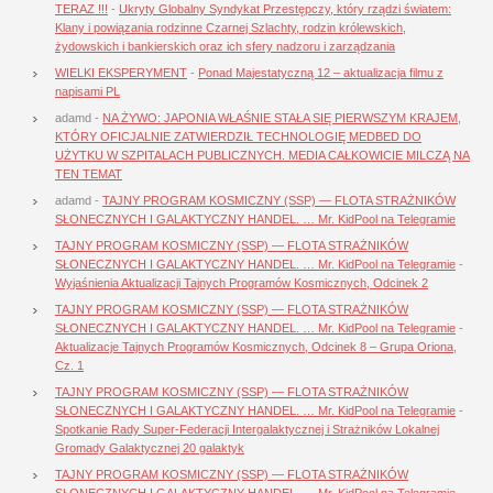
TERAZ !!!
-
Ukryty Globalny Syndykat Przestępczy, który rządzi światem:
Klany i powiązania rodzinne Czarnej Szlachty, rodzin królewskich,
żydowskich i bankierskich oraz ich sfery nadzoru i zarządzania
WIELKI EKSPERYMENT
-
Ponad Majestatyczną 12 – aktualizacja filmu z
napisami PL
adamd
-
NA ŻYWO: JAPONIA WŁAŚNIE STAŁA SIĘ PIERWSZYM KRAJEM,
KTÓRY OFICJALNIE ZATWIERDZIŁ TECHNOLOGIĘ MEDBED DO
UŻYTKU W SZPITALACH PUBLICZNYCH. MEDIA CAŁKOWICIE MILCZĄ NA
TEN TEMAT
adamd
-
TAJNY PROGRAM KOSMICZNY (SSP) — FLOTA STRAŻNIKÓW
SŁONECZNYCH I GALAKTYCZNY HANDEL. … Mr. KidPool na Telegramie
TAJNY PROGRAM KOSMICZNY (SSP) — FLOTA STRAŻNIKÓW
SŁONECZNYCH I GALAKTYCZNY HANDEL. … Mr. KidPool na Telegramie
-
Wyjaśnienia Aktualizacji Tajnych Programów Kosmicznych, Odcinek 2
TAJNY PROGRAM KOSMICZNY (SSP) — FLOTA STRAŻNIKÓW
SŁONECZNYCH I GALAKTYCZNY HANDEL. … Mr. KidPool na Telegramie
-
Aktualizacje Tajnych Programów Kosmicznych, Odcinek 8 – Grupa Oriona,
Cz. 1
TAJNY PROGRAM KOSMICZNY (SSP) — FLOTA STRAŻNIKÓW
SŁONECZNYCH I GALAKTYCZNY HANDEL. … Mr. KidPool na Telegramie
-
Spotkanie Rady Super-Federacji Intergalaktycznej i Strażników Lokalnej
Gromady Galaktycznej 20 galaktyk
TAJNY PROGRAM KOSMICZNY (SSP) — FLOTA STRAŻNIKÓW
SŁONECZNYCH I GALAKTYCZNY HANDEL. … Mr. KidPool na Telegramie
-