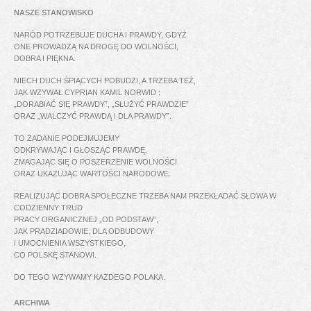
NASZE STANOWISKO
NARÓD POTRZEBUJE DUCHA I PRAWDY, GDYŻ
ONE PROWADZĄ NA DROGĘ DO WOLNOŚCI,
DOBRA I PIĘKNA.
NIECH DUCH ŚPIĄCYCH POBUDZI, A TRZEBA TEŻ,
JAK WZYWAŁ CYPRIAN KAMIL NORWID :
„DORABIAĆ SIĘ PRAWDY”, „SŁUŻYĆ PRAWDZIE”
ORAZ „WALCZYĆ PRAWDĄ I DLA PRAWDY”.
TO ZADANIE PODEJMUJEMY
ODKRYWAJĄC I GŁOSZĄC PRAWDĘ,
ZMAGAJĄC SIĘ O POSZERZENIE WOLNOŚCI
ORAZ UKAZUJĄC WARTOŚCI NARODOWE.
REALIZUJĄC DOBRA SPOŁECZNE TRZEBA NAM PRZEKŁADAĆ SŁOWA W
CODZIENNY TRUD
PRACY ORGANICZNEJ „OD PODSTAW”,
JAK PRADZIADOWIE, DLA ODBUDOWY
I UMOCNIENIA WSZYSTKIEGO,
CO POLSKĘ STANOWI.
DO TEGO WZYWAMY KAŻDEGO POLAKA.
ARCHIWA