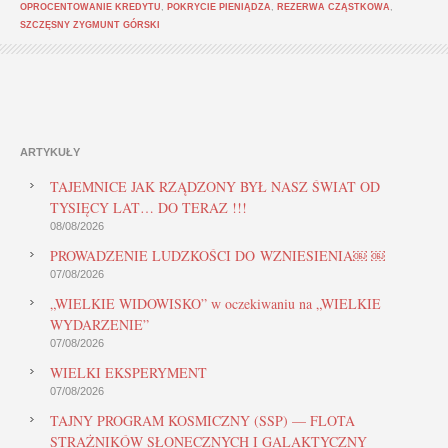
OPROCENTOWANIE KREDYTU
,
POKRYCIE PIENIĄDZA
,
REZERWA CZĄSTKOWA
,
SZCZĘSNY ZYGMUNT GÓRSKI
ARTYKUŁY
TAJEMNICE JAK RZĄDZONY BYŁ NASZ ŚWIAT OD
TYSIĘCY LAT… DO TERAZ !!!
08/08/2026
PROWADZENIE LUDZKOŚCI DO WZNIESIENIA￼ ￼
07/08/2026
„WIELKIE WIDOWISKO” w oczekiwaniu na „WIELKIE
WYDARZENIE”
07/08/2026
WIELKI EKSPERYMENT
07/08/2026
TAJNY PROGRAM KOSMICZNY (SSP) — FLOTA
STRAŻNIKÓW SŁONECZNYCH I GALAKTYCZNY