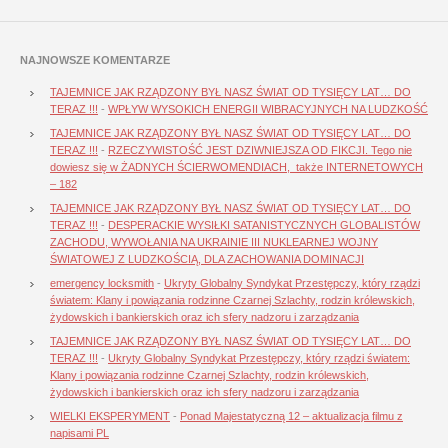
NAJNOWSZE KOMENTARZE
TAJEMNICE JAK RZĄDZONY BYŁ NASZ ŚWIAT OD TYSIĘCY LAT… DO
TERAZ !!!
-
WPŁYW WYSOKICH ENERGII WIBRACYJNYCH NA LUDZKOŚĆ
TAJEMNICE JAK RZĄDZONY BYŁ NASZ ŚWIAT OD TYSIĘCY LAT… DO
TERAZ !!!
-
RZECZYWISTOŚĆ JEST DZIWNIEJSZA OD FIKCJI. Tego nie
dowiesz się w ŻADNYCH ŚCIERWOMENDIACH, także INTERNETOWYCH
– 182
TAJEMNICE JAK RZĄDZONY BYŁ NASZ ŚWIAT OD TYSIĘCY LAT… DO
TERAZ !!!
-
DESPERACKIE WYSIŁKI SATANISTYCZNYCH GLOBALISTÓW
ZACHODU, WYWOŁANIA NA UKRAINIE III NUKLEARNEJ WOJNY
ŚWIATOWEJ Z LUDZKOŚCIĄ, DLA ZACHOWANIA DOMINACJI
emergency locksmith
-
Ukryty Globalny Syndykat Przestępczy, który rządzi
światem: Klany i powiązania rodzinne Czarnej Szlachty, rodzin królewskich,
żydowskich i bankierskich oraz ich sfery nadzoru i zarządzania
TAJEMNICE JAK RZĄDZONY BYŁ NASZ ŚWIAT OD TYSIĘCY LAT… DO
TERAZ !!!
-
Ukryty Globalny Syndykat Przestępczy, który rządzi światem:
Klany i powiązania rodzinne Czarnej Szlachty, rodzin królewskich,
żydowskich i bankierskich oraz ich sfery nadzoru i zarządzania
WIELKI EKSPERYMENT
-
Ponad Majestatyczną 12 – aktualizacja filmu z
napisami PL