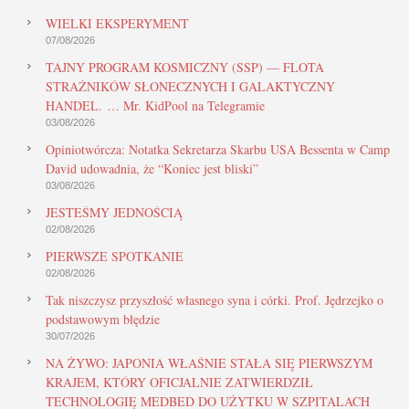
WIELKI EKSPERYMENT
07/08/2026
TAJNY PROGRAM KOSMICZNY (SSP) — FLOTA
STRAŻNIKÓW SŁONECZNYCH I GALAKTYCZNY
HANDEL. … Mr. KidPool na Telegramie
03/08/2026
Opiniotwórcza: Notatka Sekretarza Skarbu USA Bessenta w Camp
David udowadnia, że “Koniec jest bliski”
03/08/2026
JESTEŚMY JEDNOŚCIĄ
02/08/2026
PIERWSZE SPOTKANIE
02/08/2026
Tak niszczysz przyszłość własnego syna i córki. Prof. Jędrzejko o
podstawowym błędzie
30/07/2026
NA ŻYWO: JAPONIA WŁAŚNIE STAŁA SIĘ PIERWSZYM
KRAJEM, KTÓRY OFICJALNIE ZATWIERDZIŁ
TECHNOLOGIĘ MEDBED DO UŻYTKU W SZPITALACH