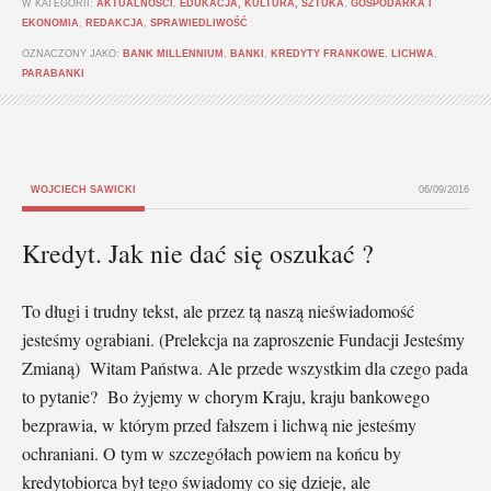
W KATEGORII:
AKTUALNOŚCI
,
EDUKACJA, KULTURA, SZTUKA
,
GOSPODARKA I
EKONOMIA
,
REDAKCJA
,
SPRAWIEDLIWOŚĆ
OZNACZONY JAKO:
BANK MILLENNIUM
,
BANKI
,
KREDYTY FRANKOWE
,
LICHWA
,
PARABANKI
WOJCIECH SAWICKI
06/09/2016
Kredyt. Jak nie dać się oszukać ?
To długi i trudny tekst, ale przez tą naszą nieświadomość
jesteśmy ograbiani. (Prelekcja na zaproszenie Fundacji Jesteśmy
Zmianą) Witam Państwa. Ale przede wszystkim dla czego pada
to pytanie? Bo żyjemy w chorym Kraju, kraju bankowego
bezprawia, w którym przed fałszem i lichwą nie jesteśmy
ochraniani. O tym w szczegółach powiem na końcu by
kredytobiorca był tego świadomy co się dzieje, ale