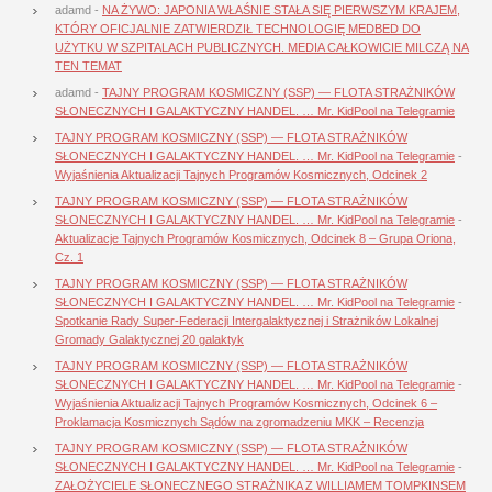
adamd
-
NA ŻYWO: JAPONIA WŁAŚNIE STAŁA SIĘ PIERWSZYM KRAJEM,
KTÓRY OFICJALNIE ZATWIERDZIŁ TECHNOLOGIĘ MEDBED DO
UŻYTKU W SZPITALACH PUBLICZNYCH. MEDIA CAŁKOWICIE MILCZĄ NA
TEN TEMAT
adamd
-
TAJNY PROGRAM KOSMICZNY (SSP) — FLOTA STRAŻNIKÓW
SŁONECZNYCH I GALAKTYCZNY HANDEL. … Mr. KidPool na Telegramie
TAJNY PROGRAM KOSMICZNY (SSP) — FLOTA STRAŻNIKÓW
SŁONECZNYCH I GALAKTYCZNY HANDEL. … Mr. KidPool na Telegramie
-
Wyjaśnienia Aktualizacji Tajnych Programów Kosmicznych, Odcinek 2
TAJNY PROGRAM KOSMICZNY (SSP) — FLOTA STRAŻNIKÓW
SŁONECZNYCH I GALAKTYCZNY HANDEL. … Mr. KidPool na Telegramie
-
Aktualizacje Tajnych Programów Kosmicznych, Odcinek 8 – Grupa Oriona,
Cz. 1
TAJNY PROGRAM KOSMICZNY (SSP) — FLOTA STRAŻNIKÓW
SŁONECZNYCH I GALAKTYCZNY HANDEL. … Mr. KidPool na Telegramie
-
Spotkanie Rady Super-Federacji Intergalaktycznej i Strażników Lokalnej
Gromady Galaktycznej 20 galaktyk
TAJNY PROGRAM KOSMICZNY (SSP) — FLOTA STRAŻNIKÓW
SŁONECZNYCH I GALAKTYCZNY HANDEL. … Mr. KidPool na Telegramie
-
Wyjaśnienia Aktualizacji Tajnych Programów Kosmicznych, Odcinek 6 –
Proklamacja Kosmicznych Sądów na zgromadzeniu MKK – Recenzja
TAJNY PROGRAM KOSMICZNY (SSP) — FLOTA STRAŻNIKÓW
SŁONECZNYCH I GALAKTYCZNY HANDEL. … Mr. KidPool na Telegramie
-
ZAŁOŻYCIELE SŁONECZNEGO STRAŻNIKA Z WILLIAMEM TOMPKINSEM