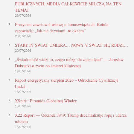
PUBLICZNYCH. MEDIA CAŁKOWICIE MILCZĄ NA TEN
TEMAT
29/07/2026
Prezydent zawetował ustawę o homozwiązkach. Kotula
zapowiada: „Jak nie drzwiami, to oknem”
23/07/2026
STARY IV ŚWIAT UMIERA… NOWY V ŚWIAT SIĘ RODZI…
20/07/2026
„Świadomość widzi to, czego mózg nie zapamiętał” — Jarosław
Dobrucki o życiu po śmierci klinicznej
19/07/2026
Raport energetyczny sierpień 2026 – Odrodzenie Cywilizacji
Ludzi
18/07/2026
XSpirit: Piramida Globalnej Władzy
16/07/2026
X22 Report — Odcinek 3949: Trump decentralizuje ropę i uderza
młotem
16/07/2026