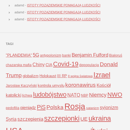
adamd
-
ISTOTY POZAZIEMSKIE POMAGAJĄ LUDZKOŚCI
adamd
-
ISTOTY POZAZIEMSKIE POMAGAJĄ LUDZKOŚCI
adamd
-
ISTOTY POZAZIEMSKIE POMAGAJĄ LUDZKOŚCI
TAGI
5G
Benjamin Fulford
"PLANDEMIA"
antypolonizm
banki
Białoruś
Covid-19
Donald
Chiny
CIA
chazarska mafia
depopulacja
Izrael
Trump
globalizm
Holokaust
III RP
II wojna światowa
koronawirus
Kościół
kontrola umysłu
Jarosław Kaczyński
ludobójstwo
NWO
Niemcy
NATO
katolicki
lichwa
NBP
Rosja
PiS
Polska
syjonizm
pieniądz
pedofilia
satanizm
szczepionki
ukraina
UE
Syria
szczepienia