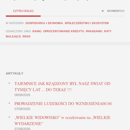
CZYTAJ DALEJ
SKOMENTUJ
W KATEGORII:
GOSPODARKA I EKONOMIA
,
SPOŁECZEŃSTWO I EKOSYSTEM
OZNACZONY JAKO:
BANKI
,
OPROCENTOWANIE KREDYTU
,
PARABANKI
,
RATY
MALEJĄCE
,
RRSO
ARTYKUŁY
TAJEMNICE JAK RZĄDZONY BYŁ NASZ ŚWIAT OD
TYSIĘCY LAT… DO TERAZ !!!
08/08/2026
PROWADZENIE LUDZKOŚCI DO WZNIESIENIA￼ ￼
07/08/2026
„WIELKIE WIDOWISKO” w oczekiwaniu na „WIELKIE
WYDARZENIE”
07/08/2026