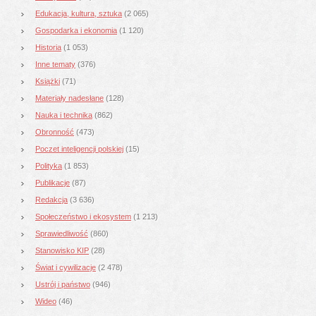
Edukacja, kultura, sztuka
(2 065)
Gospodarka i ekonomia
(1 120)
Historia
(1 053)
Inne tematy
(376)
Książki
(71)
Materiały nadesłane
(128)
Nauka i technika
(862)
Obronność
(473)
Poczet inteligencji polskiej
(15)
Polityka
(1 853)
Publikacje
(87)
Redakcja
(3 636)
Społeczeństwo i ekosystem
(1 213)
Sprawiedliwość
(860)
Stanowisko KIP
(28)
Świat i cywilizacje
(2 478)
Ustrój i państwo
(946)
Wideo
(46)