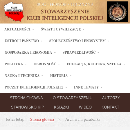
AKTUALNOŚCI
ŚWIAT I CYWILIZACJE
USTRÓJ I PAŃSTWO
SPOŁECZEŃSTWO I EKOSYSTEM
GOSPODARKA I EKONOMIA
SPRAWIEDLIWOŚĆ
POLITYKA
OBRONNOŚĆ
EDUKACJA, KULTURA, SZTUKA
NAUKA I TECHNIKA
HISTORIA
POCZET INTELIGENCJI POLSKIEJ
INNE TEMATY
STRONA GŁÓWNA
O STOWARZYSZENIU
AUTORZY
STANOWISKO KIP
KSIĄŻKI
WIDEO
KONTAKT
Jesteś tutaj:
Strona główna
Archiwum parabanki