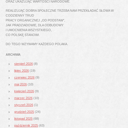
ORAZ UKAZUJĄC WARTOŚCI NARODOWE.
REALIZUJĄC DOBRA SPOŁECZNE TRZEBA NAM PRZEKŁADAĆ SŁOWA W
CODZIENNY TRUD
PRACY ORGANICZNEJ „OD PODSTAW”,
JAK PRADZIADOWIE, DLA ODBUDOWY
I UMOCNIENIA WSZYSTKIEGO,
CO POLSKĘ STANOWI.
DO TEGO WZYWAMY KAŻDEGO POLAKA.
ARCHIWA
sierpień 2026
(8)
lipiec 2026
(19)
czerwiec 2026
(9)
maj 2026
(10)
kwiecień 2026
(9)
marzec 2026
(10)
styczeń 2026
(1)
grudzień 2025
(24)
listopad 2025
(68)
październik 2025
(63)