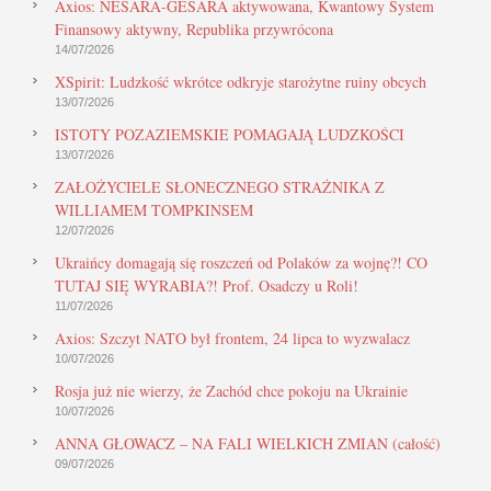
Axios: NESARA-GESARA aktywowana, Kwantowy System
Finansowy aktywny, Republika przywrócona
14/07/2026
XSpirit: Ludzkość wkrótce odkryje starożytne ruiny obcych
13/07/2026
ISTOTY POZAZIEMSKIE POMAGAJĄ LUDZKOŚCI
13/07/2026
ZAŁOŻYCIELE SŁONECZNEGO STRAŻNIKA Z
WILLIAMEM TOMPKINSEM
12/07/2026
Ukraińcy domagają się roszczeń od Polaków za wojnę?! CO
TUTAJ SIĘ WYRABIA?! Prof. Osadczy u Roli!
11/07/2026
Axios: Szczyt NATO był frontem, 24 lipca to wyzwalacz
10/07/2026
Rosja już nie wierzy, że Zachód chce pokoju na Ukrainie
10/07/2026
ANNA GŁOWACZ – NA FALI WIELKICH ZMIAN (całość)
09/07/2026