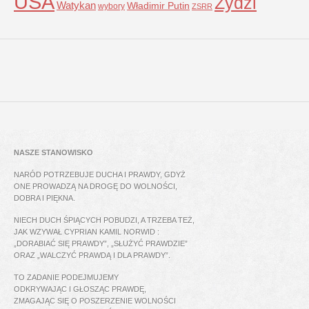
USA
Żydzi
Watykan
Władimir Putin
wybory
ZSRR
NASZE STANOWISKO
NARÓD POTRZEBUJE DUCHA I PRAWDY, GDYŻ
ONE PROWADZĄ NA DROGĘ DO WOLNOŚCI,
DOBRA I PIĘKNA.
NIECH DUCH ŚPIĄCYCH POBUDZI, A TRZEBA TEŻ,
JAK WZYWAŁ CYPRIAN KAMIL NORWID :
„DORABIAĆ SIĘ PRAWDY”, „SŁUŻYĆ PRAWDZIE”
ORAZ „WALCZYĆ PRAWDĄ I DLA PRAWDY”.
TO ZADANIE PODEJMUJEMY
ODKRYWAJĄC I GŁOSZĄC PRAWDĘ,
ZMAGAJĄC SIĘ O POSZERZENIE WOLNOŚCI