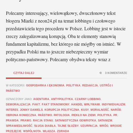
Polecamy interesujący, wielowątkowy, dwuczłonowy tekst
blogera Miarki z neon24.pl na temat lobbingu i czołowego
przedstawiciela tego procederu w Polsce. Lobbing jest w istocie
rzeczy zalegalizowaną korupcją. Oba te elementy stanowią
fundament kapitalizmu, bez którego nie mógłby on istnieć. W
przypadku Polski ma to jeszcze niebezpieczny wymiar
polityczno-państwowy. Polecamy obydwa teksty wraz z
CZYTAJ DALEJ
3 KOMENTARZE
W KATEGORII:
GOSPODARKA I EKONOMIA
,
POLITYKA
,
REDAKCJA
,
USTRÓJ I
PAŃSTWO
OZNACZONY JAKO:
AGENTURA
,
ANTYPOLITYKA
,
CZARNY LOBBING
,
DEMORALIZACJA
,
FAKT
,
FAKT STANOWIONY
,
HANDEL WPŁYWAMI
,
INDYWIDUALIZM
,
INTERES
,
JONNY DANIELS
,
KORUPCJA POLITYCZNA
,
KUSY
,
MORALNOŚĆ
,
NARÓD
,
OBRONA KONIECZNA
,
PAŃSTWO
,
PATOLOGIA
,
PIEKŁO NA ZIEMI
,
POLITYKA
,
PR
,
PRAWDA
,
PRAWO
,
RACJA STANU
,
SATANISTYCZNA ODWROTKA
,
SATANIZM
,
SPRAWIEDLIWOŚĆ
,
SŁUGA DIABŁA
,
TAJNE SŁUŻBY
,
UZURPACJA
,
WRÓG
,
WROGIE
PRZEJĘCIE
,
WSPÓLNOTA
,
WŁADZA
,
ZDRADA