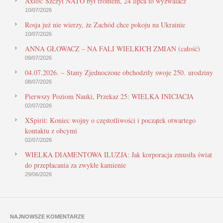
Axios: Szczyt NATO był frontem, 24 lipca to wyzwalacz
10/07/2026
Rosja już nie wierzy, że Zachód chce pokoju na Ukrainie
10/07/2026
ANNA GŁOWACZ – NA FALI WIELKICH ZMIAN (całość)
09/07/2026
04.07.2026. – Stany Zjednoczone obchodziły swoje 250. urodziny
08/07/2026
Pierwszy Poziom Nauki, Przekaz 25: WIELKA INICJACJA
02/07/2026
XSpirit: Koniec wojny o częstotliwości i początek otwartego
kontaktu z obcymi
02/07/2026
WIELKA DIAMENTOWA ILUZJA: Jak korporacja zmusiła świat
do przepłacania za zwykłe kamienie
29/06/2026
NAJNOWSZE KOMENTARZE