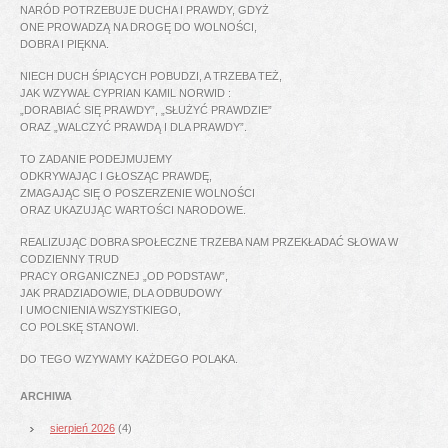
NARÓD POTRZEBUJE DUCHA I PRAWDY, GDYŻ
ONE PROWADZĄ NA DROGĘ DO WOLNOŚCI,
DOBRA I PIĘKNA.
NIECH DUCH ŚPIĄCYCH POBUDZI, A TRZEBA TEŻ,
JAK WZYWAŁ CYPRIAN KAMIL NORWID :
„DORABIAĆ SIĘ PRAWDY”, „SŁUŻYĆ PRAWDZIE”
ORAZ „WALCZYĆ PRAWDĄ I DLA PRAWDY”.
TO ZADANIE PODEJMUJEMY
ODKRYWAJĄC I GŁOSZĄC PRAWDĘ,
ZMAGAJĄC SIĘ O POSZERZENIE WOLNOŚCI
ORAZ UKAZUJĄC WARTOŚCI NARODOWE.
REALIZUJĄC DOBRA SPOŁECZNE TRZEBA NAM PRZEKŁADAĆ SŁOWA W
CODZIENNY TRUD
PRACY ORGANICZNEJ „OD PODSTAW”,
JAK PRADZIADOWIE, DLA ODBUDOWY
I UMOCNIENIA WSZYSTKIEGO,
CO POLSKĘ STANOWI.
DO TEGO WZYWAMY KAŻDEGO POLAKA.
ARCHIWA
sierpień 2026
(4)