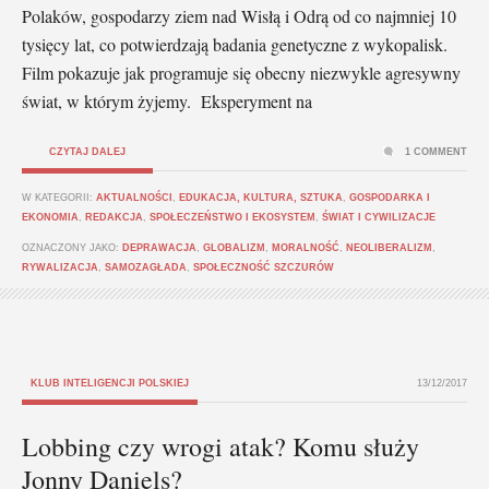
Polaków, gospodarzy ziem nad Wisłą i Odrą od co najmniej 10
tysięcy lat, co potwierdzają badania genetyczne z wykopalisk.
Film pokazuje jak programuje się obecny niezwykle agresywny
świat, w którym żyjemy. Eksperyment na
CZYTAJ DALEJ
1 COMMENT
W KATEGORII:
AKTUALNOŚCI
,
EDUKACJA, KULTURA, SZTUKA
,
GOSPODARKA I
EKONOMIA
,
REDAKCJA
,
SPOŁECZEŃSTWO I EKOSYSTEM
,
ŚWIAT I CYWILIZACJE
OZNACZONY JAKO:
DEPRAWACJA
,
GLOBALIZM
,
MORALNOŚĆ
,
NEOLIBERALIZM
,
RYWALIZACJA
,
SAMOZAGŁADA
,
SPOŁECZNOŚĆ SZCZURÓW
KLUB INTELIGENCJI POLSKIEJ
13/12/2017
Lobbing czy wrogi atak? Komu służy
Jonny Daniels?