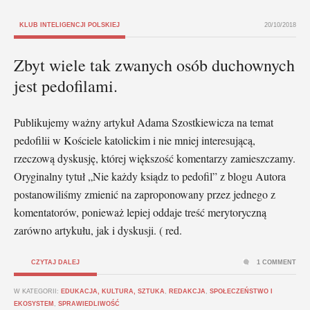
KLUB INTELIGENCJI POLSKIEJ
20/10/2018
Zbyt wiele tak zwanych osób duchownych
jest pedofilami.
Publikujemy ważny artykuł Adama Szostkiewicza na temat
pedofilii w Kościele katolickim i nie mniej interesującą,
rzeczową dyskusję, której większość komentarzy zamieszczamy.
Oryginalny tytuł „Nie każdy ksiądz to pedofil” z blogu Autora
postanowiliśmy zmienić na zaproponowany przez jednego z
komentatorów, ponieważ lepiej oddaje treść merytoryczną
zarówno artykułu, jak i dyskusji. ( red.
CZYTAJ DALEJ
1 COMMENT
W KATEGORII:
EDUKACJA, KULTURA, SZTUKA
,
REDAKCJA
,
SPOŁECZEŃSTWO I
EKOSYSTEM
,
SPRAWIEDLIWOŚĆ