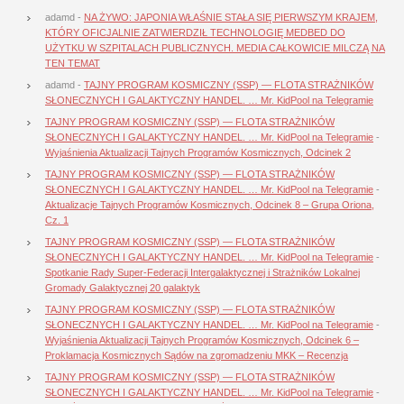
adamd
-
NA ŻYWO: JAPONIA WŁAŚNIE STAŁA SIĘ PIERWSZYM KRAJEM,
KTÓRY OFICJALNIE ZATWIERDZIŁ TECHNOLOGIĘ MEDBED DO
UŻYTKU W SZPITALACH PUBLICZNYCH. MEDIA CAŁKOWICIE MILCZĄ NA
TEN TEMAT
adamd
-
TAJNY PROGRAM KOSMICZNY (SSP) — FLOTA STRAŻNIKÓW
SŁONECZNYCH I GALAKTYCZNY HANDEL. … Mr. KidPool na Telegramie
TAJNY PROGRAM KOSMICZNY (SSP) — FLOTA STRAŻNIKÓW
SŁONECZNYCH I GALAKTYCZNY HANDEL. … Mr. KidPool na Telegramie
-
Wyjaśnienia Aktualizacji Tajnych Programów Kosmicznych, Odcinek 2
TAJNY PROGRAM KOSMICZNY (SSP) — FLOTA STRAŻNIKÓW
SŁONECZNYCH I GALAKTYCZNY HANDEL. … Mr. KidPool na Telegramie
-
Aktualizacje Tajnych Programów Kosmicznych, Odcinek 8 – Grupa Oriona,
Cz. 1
TAJNY PROGRAM KOSMICZNY (SSP) — FLOTA STRAŻNIKÓW
SŁONECZNYCH I GALAKTYCZNY HANDEL. … Mr. KidPool na Telegramie
-
Spotkanie Rady Super-Federacji Intergalaktycznej i Strażników Lokalnej
Gromady Galaktycznej 20 galaktyk
TAJNY PROGRAM KOSMICZNY (SSP) — FLOTA STRAŻNIKÓW
SŁONECZNYCH I GALAKTYCZNY HANDEL. … Mr. KidPool na Telegramie
-
Wyjaśnienia Aktualizacji Tajnych Programów Kosmicznych, Odcinek 6 –
Proklamacja Kosmicznych Sądów na zgromadzeniu MKK – Recenzja
TAJNY PROGRAM KOSMICZNY (SSP) — FLOTA STRAŻNIKÓW
SŁONECZNYCH I GALAKTYCZNY HANDEL. … Mr. KidPool na Telegramie
-