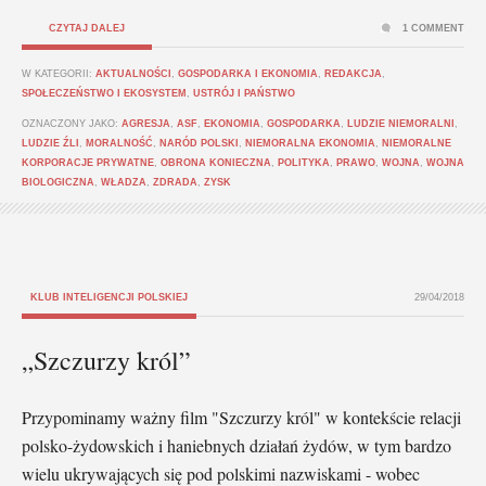
CZYTAJ DALEJ
1 COMMENT
W KATEGORII:
AKTUALNOŚCI
,
GOSPODARKA I EKONOMIA
,
REDAKCJA
,
SPOŁECZEŃSTWO I EKOSYSTEM
,
USTRÓJ I PAŃSTWO
OZNACZONY JAKO:
AGRESJA
,
ASF
,
EKONOMIA
,
GOSPODARKA
,
LUDZIE NIEMORALNI
,
LUDZIE ŹLI
,
MORALNOŚĆ
,
NARÓD POLSKI
,
NIEMORALNA EKONOMIA
,
NIEMORALNE
KORPORACJE PRYWATNE
,
OBRONA KONIECZNA
,
POLITYKA
,
PRAWO
,
WOJNA
,
WOJNA
BIOLOGICZNA
,
WŁADZA
,
ZDRADA
,
ZYSK
KLUB INTELIGENCJI POLSKIEJ
29/04/2018
„Szczurzy król”
Przypominamy ważny film "Szczurzy król" w kontekście relacji
polsko-żydowskich i haniebnych działań żydów, w tym bardzo
wielu ukrywających się pod polskimi nazwiskami - wobec