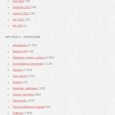
maj 2012
(26)
kwiecień 2012
(44)
marzec 2012
(36)
luty 2012
(19)
luty 202
(1)
ARTYKUŁY – KATEGORIE
Aktualności
(4 754)
Biuletyn KIP
(19)
Edukacja, kultura, sztuka
(2 063)
Gospodarka i ekonomia
(1 120)
Historia
(1 053)
Inne tematy
(375)
Książki
(71)
Materiały nadesłane
(128)
Nauka i technika
(861)
Obronność
(473)
Poczet inteligencji polskiej
(15)
Polityka
(1 853)