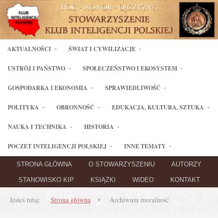
AKTUALNOŚCI
ŚWIAT I CYWILIZACJE
USTRÓJ I PAŃSTWO
SPOŁECZEŃSTWO I EKOSYSTEM
GOSPODARKA I EKONOMIA
SPRAWIEDLIWOŚĆ
POLITYKA
OBRONNOŚĆ
EDUKACJA, KULTURA, SZTUKA
NAUKA I TECHNIKA
HISTORIA
POCZET INTELIGENCJI POLSKIEJ
INNE TEMATY
STRONA GŁÓWNA
O STOWARZYSZENIU
AUTORZY
STANOWISKO KIP
KSIĄŻKI
WIDEO
KONTAKT
Jesteś tutaj:
Strona główna
Archiwum moralność