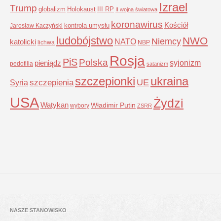
Izrael
Trump
globalizm
Holokaust
III RP
II wojna światowa
koronawirus
Kościół
kontrola umysłu
Jarosław Kaczyński
ludobójstwo
NWO
Niemcy
NATO
katolicki
lichwa
NBP
Rosja
PiS
Polska
syjonizm
pieniądz
pedofilia
satanizm
szczepionki
ukraina
UE
Syria
szczepienia
USA
Żydzi
Watykan
Władimir Putin
wybory
ZSRR
NASZE STANOWISKO