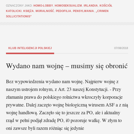
OZNACZONY JAKO:
HOMO-LOBBY
,
HOMOSEKSUALIZM
,
IRLANDIA
,
KOŚCIÓŁ
KATOLICKI
,
KSIĘŻA
,
MORALNOŚĆ
,
PEDOFILIA
,
PENSYLWANIA
,
„CRIMEN
SOLLICITATIONIS”
KLUB INTELIGENCJI POLSKIEJ
07/08/2018
Wydano nam wojnę – musimy się obronić
Bez wypowiedzenia wydano nam wojnę. Najpierw wojnę z
naszym ustrojem rolnym, z Art. 23 naszej Konstytucji. - Przy
złamaniu prawa do polskiego rolnictwa wkroczyły korporacje
prywatne. Dalej zaczęto wojnę biologiczną wirusem ASF a z nią
wojnę handlową. Zaczęło się to jeszcze za PO, ale i aktualny
rząd w pełni podjął zdradę PO, i0 pozoruje walkę. W złym to
oni zawsze byli razem różniąc się jedynie