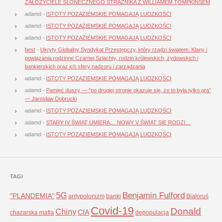
ZAŁOŻYCIELE SŁONECZNEGO STRAŻNIKA Z WILLIAMEM TOMPKINSEM
adamd
-
ISTOTY POZAZIEMSKIE POMAGAJĄ LUDZKOŚCI
adamd
-
ISTOTY POZAZIEMSKIE POMAGAJĄ LUDZKOŚCI
adamd
-
ISTOTY POZAZIEMSKIE POMAGAJĄ LUDZKOŚCI
best
-
Ukryty Globalny Syndykat Przestępczy, który rządzi światem: Klany i
powiązania rodzinne Czarnej Szlachty, rodzin królewskich, żydowskich i
bankierskich oraz ich sfery nadzoru i zarządzania
adamd
-
ISTOTY POZAZIEMSKIE POMAGAJĄ LUDZKOŚCI
adamd
-
Pamięć duszy — “po drugiej stronie okazuje się, że to była tylko gra”
— Jarosław Dobrucki
adamd
-
ISTOTY POZAZIEMSKIE POMAGAJĄ LUDZKOŚCI
adamd
-
STARY IV ŚWIAT UMIERA… NOWY V ŚWIAT SIĘ RODZI…
adamd
-
ISTOTY POZAZIEMSKIE POMAGAJĄ LUDZKOŚCI
TAGI
5G
Benjamin Fulford
"PLANDEMIA"
antypolonizm
banki
Białoruś
Covid-19
Donald
Chiny
CIA
chazarska mafia
depopulacja