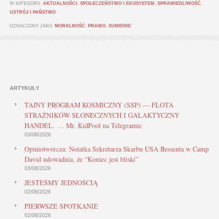
W KATEGORII:
AKTUALNOŚCI
,
SPOŁECZEŃSTWO I EKOSYSTEM
,
SPRAWIEDLIWOŚĆ
,
USTRÓJ I PAŃSTWO
OZNACZONY JAKO:
MORALNOŚĆ
,
PRAWO
,
SUMIENIE
ARTYKUŁY
TAJNY PROGRAM KOSMICZNY (SSP) — FLOTA
STRAŻNIKÓW SŁONECZNYCH I GALAKTYCZNY
HANDEL. … Mr. KidPool na Telegramie
03/08/2026
Opiniotwórcza: Notatka Sekretarza Skarbu USA Bessenta w Camp
David udowadnia, że “Koniec jest bliski”
03/08/2026
JESTEŚMY JEDNOŚCIĄ
02/08/2026
PIERWSZE SPOTKANIE
02/08/2026