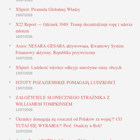
XSpirit: Piramida Globalnej Władzy
16/07/2026
X22 Report — Odcinek 3949: Trump decentralizuje ropę i uderza
młotem
16/07/2026
Axios: NESARA-GESARA aktywowana, Kwantowy System
Finansowy aktywny, Republika przywrócona
14/07/2026
XSpirit: Ludzkość wkrótce odkryje starożytne ruiny obcych
13/07/2026
ISTOTY POZAZIEMSKIE POMAGAJĄ LUDZKOŚCI
13/07/2026
ZAŁOŻYCIELE SŁONECZNEGO STRAŻNIKA Z
WILLIAMEM TOMPKINSEM
12/07/2026
Ukraińcy domagają się roszczeń od Polaków za wojnę?! CO
TUTAJ SIĘ WYRABIA?! Prof. Osadczy u Roli!
11/07/2026