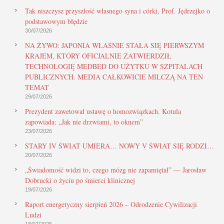
Tak niszczysz przyszłość własnego syna i córki. Prof. Jędrzejko o
podstawowym błędzie
30/07/2026
NA ŻYWO: JAPONIA WŁAŚNIE STAŁA SIĘ PIERWSZYM
KRAJEM, KTÓRY OFICJALNIE ZATWIERDZIŁ
TECHNOLOGIĘ MEDBED DO UŻYTKU W SZPITALACH
PUBLICZNYCH. MEDIA CAŁKOWICIE MILCZĄ NA TEN
TEMAT
29/07/2026
Prezydent zawetował ustawę o homozwiązkach. Kotula
zapowiada: „Jak nie drzwiami, to oknem”
23/07/2026
STARY IV ŚWIAT UMIERA… NOWY V ŚWIAT SIĘ RODZI…
20/07/2026
„Świadomość widzi to, czego mózg nie zapamiętał” — Jarosław
Dobrucki o życiu po śmierci klinicznej
19/07/2026
Raport energetyczny sierpień 2026 – Odrodzenie Cywilizacji
Ludzi
18/07/2026