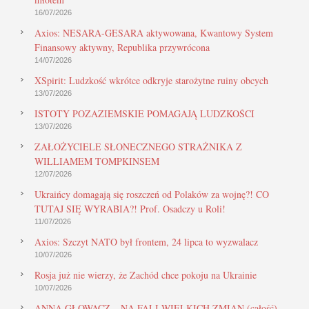
16/07/2026
Axios: NESARA-GESARA aktywowana, Kwantowy System
Finansowy aktywny, Republika przywrócona
14/07/2026
XSpirit: Ludzkość wkrótce odkryje starożytne ruiny obcych
13/07/2026
ISTOTY POZAZIEMSKIE POMAGAJĄ LUDZKOŚCI
13/07/2026
ZAŁOŻYCIELE SŁONECZNEGO STRAŻNIKA Z
WILLIAMEM TOMPKINSEM
12/07/2026
Ukraińcy domagają się roszczeń od Polaków za wojnę?! CO
TUTAJ SIĘ WYRABIA?! Prof. Osadczy u Roli!
11/07/2026
Axios: Szczyt NATO był frontem, 24 lipca to wyzwalacz
10/07/2026
Rosja już nie wierzy, że Zachód chce pokoju na Ukrainie
10/07/2026
ANNA GŁOWACZ – NA FALI WIELKICH ZMIAN (całość)