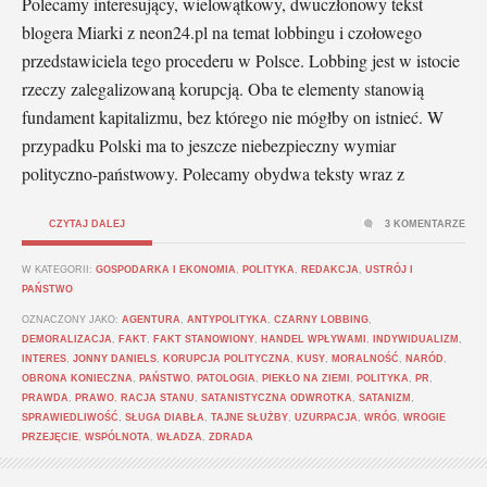
Polecamy interesujący, wielowątkowy, dwuczłonowy tekst
blogera Miarki z neon24.pl na temat lobbingu i czołowego
przedstawiciela tego procederu w Polsce. Lobbing jest w istocie
rzeczy zalegalizowaną korupcją. Oba te elementy stanowią
fundament kapitalizmu, bez którego nie mógłby on istnieć. W
przypadku Polski ma to jeszcze niebezpieczny wymiar
polityczno-państwowy. Polecamy obydwa teksty wraz z
CZYTAJ DALEJ
3 KOMENTARZE
W KATEGORII:
GOSPODARKA I EKONOMIA
,
POLITYKA
,
REDAKCJA
,
USTRÓJ I
PAŃSTWO
OZNACZONY JAKO:
AGENTURA
,
ANTYPOLITYKA
,
CZARNY LOBBING
,
DEMORALIZACJA
,
FAKT
,
FAKT STANOWIONY
,
HANDEL WPŁYWAMI
,
INDYWIDUALIZM
,
INTERES
,
JONNY DANIELS
,
KORUPCJA POLITYCZNA
,
KUSY
,
MORALNOŚĆ
,
NARÓD
,
OBRONA KONIECZNA
,
PAŃSTWO
,
PATOLOGIA
,
PIEKŁO NA ZIEMI
,
POLITYKA
,
PR
,
PRAWDA
,
PRAWO
,
RACJA STANU
,
SATANISTYCZNA ODWROTKA
,
SATANIZM
,
SPRAWIEDLIWOŚĆ
,
SŁUGA DIABŁA
,
TAJNE SŁUŻBY
,
UZURPACJA
,
WRÓG
,
WROGIE
PRZEJĘCIE
,
WSPÓLNOTA
,
WŁADZA
,
ZDRADA