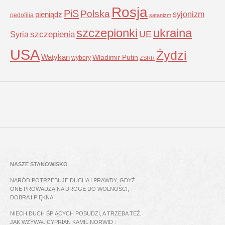
Rosja
PiS
Polska
syjonizm
pieniądz
pedofilia
satanizm
szczepionki
ukraina
UE
Syria
szczepienia
USA
Żydzi
Watykan
Władimir Putin
wybory
ZSRR
NASZE STANOWISKO
NARÓD POTRZEBUJE DUCHA I PRAWDY, GDYŻ
ONE PROWADZĄ NA DROGĘ DO WOLNOŚCI,
DOBRA I PIĘKNA.
NIECH DUCH ŚPIĄCYCH POBUDZI, A TRZEBA TEŻ,
JAK WZYWAŁ CYPRIAN KAMIL NORWID :