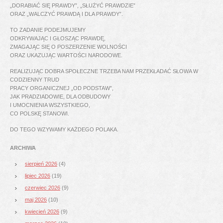
„DORABIAĆ SIĘ PRAWDY”, „SŁUŻYĆ PRAWDZIE”
ORAZ „WALCZYĆ PRAWDĄ I DLA PRAWDY”.
TO ZADANIE PODEJMUJEMY
ODKRYWAJĄC I GŁOSZĄC PRAWDĘ,
ZMAGAJĄC SIĘ O POSZERZENIE WOLNOŚCI
ORAZ UKAZUJĄC WARTOŚCI NARODOWE.
REALIZUJĄC DOBRA SPOŁECZNE TRZEBA NAM PRZEKŁADAĆ SŁOWA W
CODZIENNY TRUD
PRACY ORGANICZNEJ „OD PODSTAW”,
JAK PRADZIADOWIE, DLA ODBUDOWY
I UMOCNIENIA WSZYSTKIEGO,
CO POLSKĘ STANOWI.
DO TEGO WZYWAMY KAŻDEGO POLAKA.
ARCHIWA
sierpień 2026
(4)
lipiec 2026
(19)
czerwiec 2026
(9)
maj 2026
(10)
kwiecień 2026
(9)