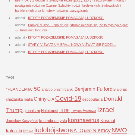
best
-
Ukryty Globalny Syndykat Przestępczy, który rządzi światem: Klany i
powiązania rodzinne Czarnej Szlachty, rodzin królewskich, żydowskich i
bankierskich oraz ich sfery nadzoru i zarządzania
adamd
-
ISTOTY POZAZIEMSKIE POMAGAJĄ LUDZKOŚCI
adamd
-
Pamięć duszy — “po drugiej stronie okazuje się, że to była tylko gra”
— Jarosław Dobrucki
adamd
-
ISTOTY POZAZIEMSKIE POMAGAJĄ LUDZKOŚCI
adamd
-
STARY IV ŚWIAT UMIERA… NOWY V ŚWIAT SIĘ RODZI…
adamd
-
ISTOTY POZAZIEMSKIE POMAGAJĄ LUDZKOŚCI
TAGI
5G
Benjamin Fulford
"PLANDEMIA"
antypolonizm
banki
Białoruś
Covid-19
Donald
Chiny
CIA
chazarska mafia
depopulacja
Izrael
Trump
globalizm
Holokaust
III RP
II wojna światowa
koronawirus
Kościół
kontrola umysłu
Jarosław Kaczyński
ludobójstwo
NWO
Niemcy
NATO
katolicki
lichwa
NBP