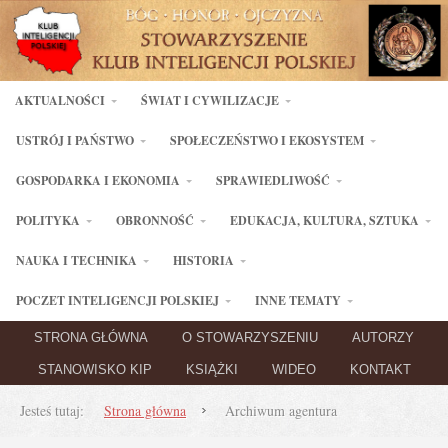
AKTUALNOŚCI
ŚWIAT I CYWILIZACJE
USTRÓJ I PAŃSTWO
SPOŁECZEŃSTWO I EKOSYSTEM
GOSPODARKA I EKONOMIA
SPRAWIEDLIWOŚĆ
POLITYKA
OBRONNOŚĆ
EDUKACJA, KULTURA, SZTUKA
NAUKA I TECHNIKA
HISTORIA
POCZET INTELIGENCJI POLSKIEJ
INNE TEMATY
STRONA GŁÓWNA
O STOWARZYSZENIU
AUTORZY
STANOWISKO KIP
KSIĄŻKI
WIDEO
KONTAKT
Jesteś tutaj:
Strona główna
Archiwum agentura