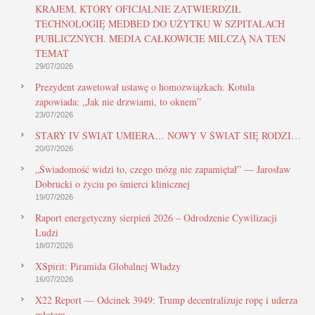
KRAJEM, KTÓRY OFICJALNIE ZATWIERDZIŁ
TECHNOLOGIĘ MEDBED DO UŻYTKU W SZPITALACH
PUBLICZNYCH. MEDIA CAŁKOWICIE MILCZĄ NA TEN
TEMAT
29/07/2026
Prezydent zawetował ustawę o homozwiązkach. Kotula
zapowiada: „Jak nie drzwiami, to oknem”
23/07/2026
STARY IV ŚWIAT UMIERA… NOWY V ŚWIAT SIĘ RODZI…
20/07/2026
„Świadomość widzi to, czego mózg nie zapamiętał” — Jarosław
Dobrucki o życiu po śmierci klinicznej
19/07/2026
Raport energetyczny sierpień 2026 – Odrodzenie Cywilizacji
Ludzi
18/07/2026
XSpirit: Piramida Globalnej Władzy
16/07/2026
X22 Report — Odcinek 3949: Trump decentralizuje ropę i uderza
młotem