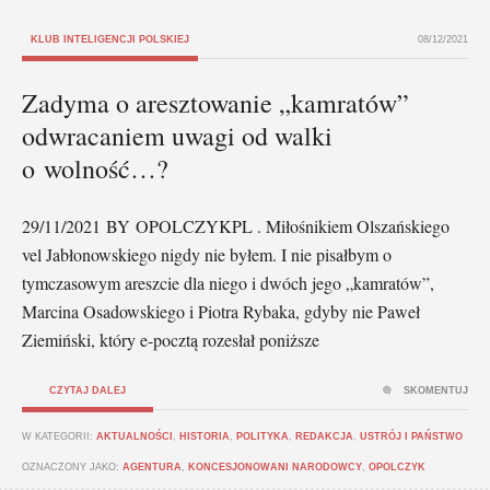
KLUB INTELIGENCJI POLSKIEJ
08/12/2021
Zadyma o aresztowanie „kamratów”
odwracaniem uwagi od walki
o wolność…?
29/11/2021 BY OPOLCZYKPL . Miłośnikiem Olszańskiego
vel Jabłonowskiego nigdy nie byłem. I nie pisałbym o
tymczasowym areszcie dla niego i dwóch jego „kamratów”,
Marcina Osadowskiego i Piotra Rybaka, gdyby nie Paweł
Ziemiński, który e-pocztą rozesłał poniższe
CZYTAJ DALEJ
SKOMENTUJ
W KATEGORII:
AKTUALNOŚCI
,
HISTORIA
,
POLITYKA
,
REDAKCJA
,
USTRÓJ I PAŃSTWO
OZNACZONY JAKO:
AGENTURA
,
KONCESJONOWANI NARODOWCY
,
OPOLCZYK