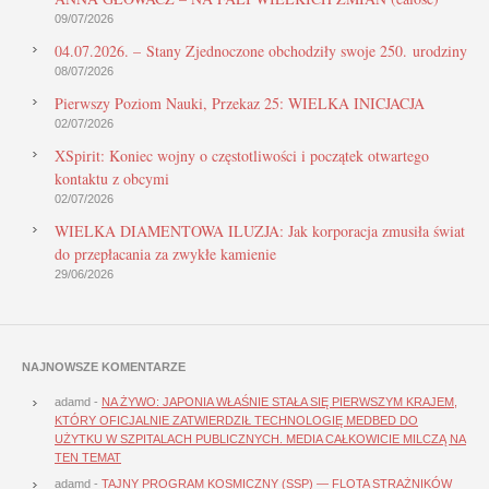
09/07/2026
04.07.2026. – Stany Zjednoczone obchodziły swoje 250. urodziny
08/07/2026
Pierwszy Poziom Nauki, Przekaz 25: WIELKA INICJACJA
02/07/2026
XSpirit: Koniec wojny o częstotliwości i początek otwartego
kontaktu z obcymi
02/07/2026
WIELKA DIAMENTOWA ILUZJA: Jak korporacja zmusiła świat
do przepłacania za zwykłe kamienie
29/06/2026
NAJNOWSZE KOMENTARZE
adamd
-
NA ŻYWO: JAPONIA WŁAŚNIE STAŁA SIĘ PIERWSZYM KRAJEM,
KTÓRY OFICJALNIE ZATWIERDZIŁ TECHNOLOGIĘ MEDBED DO
UŻYTKU W SZPITALACH PUBLICZNYCH. MEDIA CAŁKOWICIE MILCZĄ NA
TEN TEMAT
adamd
-
TAJNY PROGRAM KOSMICZNY (SSP) — FLOTA STRAŻNIKÓW