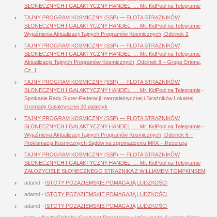
SŁONECZNYCH I GALAKTYCZNY HANDEL. … Mr. KidPool na Telegramie
TAJNY PROGRAM KOSMICZNY (SSP) — FLOTA STRAŻNIKÓW
SŁONECZNYCH I GALAKTYCZNY HANDEL. … Mr. KidPool na Telegramie
-
Wyjaśnienia Aktualizacji Tajnych Programów Kosmicznych, Odcinek 2
TAJNY PROGRAM KOSMICZNY (SSP) — FLOTA STRAŻNIKÓW
SŁONECZNYCH I GALAKTYCZNY HANDEL. … Mr. KidPool na Telegramie
-
Aktualizacje Tajnych Programów Kosmicznych, Odcinek 8 – Grupa Oriona,
Cz. 1
TAJNY PROGRAM KOSMICZNY (SSP) — FLOTA STRAŻNIKÓW
SŁONECZNYCH I GALAKTYCZNY HANDEL. … Mr. KidPool na Telegramie
-
Spotkanie Rady Super-Federacji Intergalaktycznej i Strażników Lokalnej
Gromady Galaktycznej 20 galaktyk
TAJNY PROGRAM KOSMICZNY (SSP) — FLOTA STRAŻNIKÓW
SŁONECZNYCH I GALAKTYCZNY HANDEL. … Mr. KidPool na Telegramie
-
Wyjaśnienia Aktualizacji Tajnych Programów Kosmicznych, Odcinek 6 –
Proklamacja Kosmicznych Sądów na zgromadzeniu MKK – Recenzja
TAJNY PROGRAM KOSMICZNY (SSP) — FLOTA STRAŻNIKÓW
SŁONECZNYCH I GALAKTYCZNY HANDEL. … Mr. KidPool na Telegramie
-
ZAŁOŻYCIELE SŁONECZNEGO STRAŻNIKA Z WILLIAMEM TOMPKINSEM
adamd
-
ISTOTY POZAZIEMSKIE POMAGAJĄ LUDZKOŚCI
adamd
-
ISTOTY POZAZIEMSKIE POMAGAJĄ LUDZKOŚCI
adamd
-
ISTOTY POZAZIEMSKIE POMAGAJĄ LUDZKOŚCI