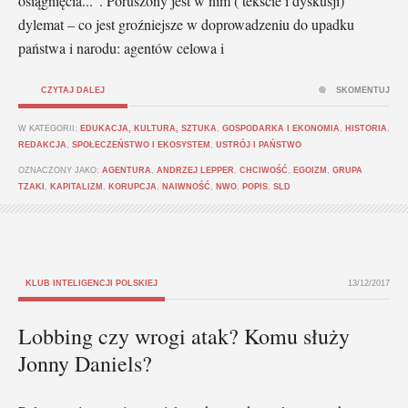
osiągnięcia...". Poruszony jest w nim ( tekście i dyskusji)
dylemat – co jest groźniejsze w doprowadzeniu do upadku
państwa i narodu: agentów celowa i
CZYTAJ DALEJ
SKOMENTUJ
W KATEGORII:
EDUKACJA, KULTURA, SZTUKA
,
GOSPODARKA I EKONOMIA
,
HISTORIA
,
REDAKCJA
,
SPOŁECZEŃSTWO I EKOSYSTEM
,
USTRÓJ I PAŃSTWO
OZNACZONY JAKO:
AGENTURA
,
ANDRZEJ LEPPER
,
CHCIWOŚĆ
,
EGOIZM
,
GRUPA
TZAKI
,
KAPITALIZM
,
KORUPCJA
,
NAIWNOŚĆ
,
NWO
,
POPIS
,
SLD
KLUB INTELIGENCJI POLSKIEJ
13/12/2017
Lobbing czy wrogi atak? Komu służy
Jonny Daniels?