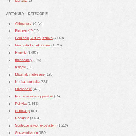
luty 202
(1)
ARTYKUŁY – KATEGORIE
Aktualności
(4 754)
Biuletyn KIP
(19)
Edukacja, kultura, sztuka
(2 063)
Gospodarka i ekonomia
(1 120)
Historia
(1 053)
Inne tematy
(375)
Książki
(71)
Materiały nadesłane
(128)
Nauka i technika
(861)
Obronność
(473)
Poczet inteligencji polskiej
(15)
Polityka
(1 853)
Publikacje
(87)
Redakcja
(3 634)
Społeczeństwo i ekosystem
(1 213)
Sprawiedliwość
(860)