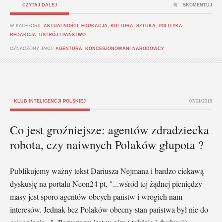
CZYTAJ DALEJ
SKOMENTUJ
W KATEGORII:
AKTUALNOŚCI
,
EDUKACJA, KULTURA, SZTUKA
,
POLITYKA
,
REDAKCJA
,
USTRÓJ I PAŃSTWO
OZNACZONY JAKO:
AGENTURA
,
KONCESJONOWANI NARODOWCY
KLUB INTELIGENCJI POLSKIEJ
07/01/2018
Co jest groźniejsze: agentów zdradziecka
robota, czy naiwnych Polaków głupota ?
Publikujemy ważny tekst Dariusza Nejmana i bardzo ciekawą
dyskusję na portalu Neon24 pt. "...wśród tej żądnej pieniędzy
masy jest sporo agentów obcych państw i wrogich nam
interesów. Jednak bez Polaków obecny stan państwa był nie do