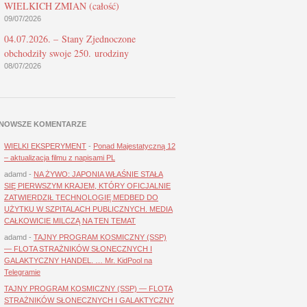
WIELKICH ZMIAN (całość)
09/07/2026
04.07.2026. – Stany Zjednoczone
obchodziły swoje 250. urodziny
08/07/2026
NOWSZE KOMENTARZE
WIELKI EKSPERYMENT
-
Ponad Majestatyczną 12
– aktualizacja filmu z napisami PL
adamd
-
NA ŻYWO: JAPONIA WŁAŚNIE STAŁA
SIĘ PIERWSZYM KRAJEM, KTÓRY OFICJALNIE
ZATWIERDZIŁ TECHNOLOGIĘ MEDBED DO
UŻYTKU W SZPITALACH PUBLICZNYCH. MEDIA
CAŁKOWICIE MILCZĄ NA TEN TEMAT
adamd
-
TAJNY PROGRAM KOSMICZNY (SSP)
— FLOTA STRAŻNIKÓW SŁONECZNYCH I
GALAKTYCZNY HANDEL. … Mr. KidPool na
Telegramie
TAJNY PROGRAM KOSMICZNY (SSP) — FLOTA
STRAŻNIKÓW SŁONECZNYCH I GALAKTYCZNY