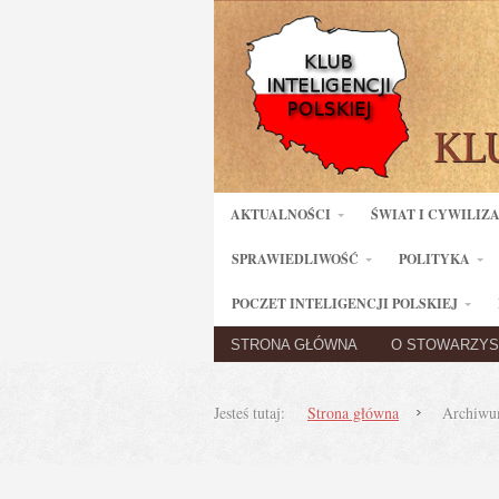
AKTUALNOŚCI
ŚWIAT I CYWILIZ
SPRAWIEDLIWOŚĆ
POLITYKA
POCZET INTELIGENCJI POLSKIEJ
STRONA GŁÓWNA
O STOWARZYS
Jesteś tutaj:
Strona główna
Archiwum