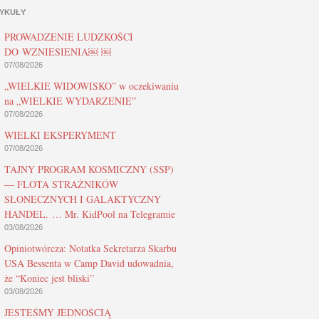
YKUŁY
PROWADZENIE LUDZKOŚCI
DO WZNIESIENIA￼ ￼
07/08/2026
„WIELKIE WIDOWISKO” w oczekiwaniu
na „WIELKIE WYDARZENIE”
07/08/2026
WIELKI EKSPERYMENT
07/08/2026
TAJNY PROGRAM KOSMICZNY (SSP)
— FLOTA STRAŻNIKÓW
SŁONECZNYCH I GALAKTYCZNY
HANDEL. … Mr. KidPool na Telegramie
03/08/2026
Opiniotwórcza: Notatka Sekretarza Skarbu
USA Bessenta w Camp David udowadnia,
że “Koniec jest bliski”
03/08/2026
JESTEŚMY JEDNOŚCIĄ