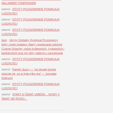
WILLIAMEM TOMPKINSEM
adamd
-
ISTOTY POZAZIEMSKIE POMAGAJĄ
LUDZKOŚCI
adamd
-
ISTOTY POZAZIEMSKIE POMAGAJĄ
LUDZKOŚCI
adamd
-
ISTOTY POZAZIEMSKIE POMAGAJĄ
LUDZKOŚCI
best
-
Ukryty Globalny Syndykat Przestępczy,
który rządzi światem: Klany i powiązania rodzinne
Czarnej Szlachty, rodzin królewskich, żydowskich i
bankierskich oraz ich sfery nadzoru i zarządzania
adamd
-
ISTOTY POZAZIEMSKIE POMAGAJĄ
LUDZKOŚCI
adamd
-
Pamięć duszy — “po drugiej stronie
okazuje się, że to była tylko gra” — Jarosław
Dobrucki
adamd
-
ISTOTY POZAZIEMSKIE POMAGAJĄ
LUDZKOŚCI
adamd
-
STARY IV ŚWIAT UMIERA… NOWY V
ŚWIAT SIĘ RODZI…