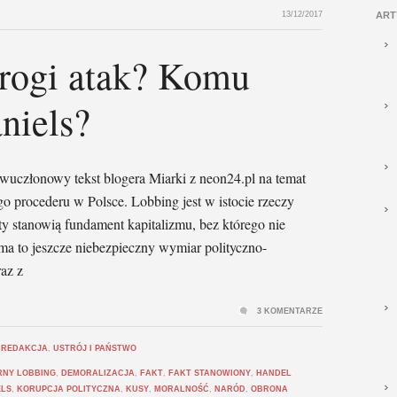
13/12/2017
ART
rogi atak? Komu
niels?
wuczłonowy tekst blogera Miarki z neon24.pl na temat
go procederu w Polsce. Lobbing jest w istocie rzeczy
ty stanowią fundament kapitalizmu, bez którego nie
ma to jeszcze niebezpieczny wymiar polityczno-
az z
3 KOMENTARZE
,
REDAKCJA
,
USTRÓJ I PAŃSTWO
RNY LOBBING
,
DEMORALIZACJA
,
FAKT
,
FAKT STANOWIONY
,
HANDEL
ELS
,
KORUPCJA POLITYCZNA
,
KUSY
,
MORALNOŚĆ
,
NARÓD
,
OBRONA