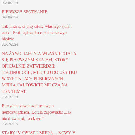
02/08/2026
PIERWSZE SPOTKANIE
02/08/2026
Tak niszczysz przyszłość własnego syna i
córki. Prof. Jędrzejko o podstawowym
błędzie
30/07/2026
NA ŻYWO: JAPONIA WŁAŚNIE STAŁA
SIĘ PIERWSZYM KRAJEM, KTÓRY
OFICJALNIE ZATWIERDZIŁ
TECHNOLOGIĘ MEDBED DO UŻYTKU
W SZPITALACH PUBLICZNYCH.
MEDIA CAŁKOWICIE MILCZĄ NA
TEN TEMAT
29/07/2026
Prezydent zawetował ustawę o
homozwiązkach. Kotula zapowiada: „Jak
nie drzwiami, to oknem”
23/07/2026
STARY IV ŚWIAT UMIERA… NOWY V