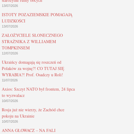
starożytne ruiny obcych
13/07/2026
ISTOTY POZAZIEMSKIE POMAGAJĄ
LUDZKOŚCI
13/07/2026
ZAŁOŻYCIELE SŁONECZNEGO
STRAŻNIKA Z WILLIAMEM
TOMPKINSEM
12/07/2026
Ukraińcy domagają się roszczeń od
Polaków za wojnę?! CO TUTAJ SIĘ
WYRABIA?! Prof. Osadczy u Roli!
11/07/2026
Axios: Szczyt NATO był frontem, 24 lipca
to wyzwalacz
10/07/2026
Rosja już nie wierzy, że Zachód chce
pokoju na Ukrainie
10/07/2026
ANNA GŁOWACZ – NA FALI