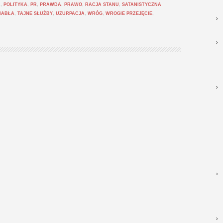
I
,
POLITYKA
,
PR
,
PRAWDA
,
PRAWO
,
RACJA STANU
,
SATANISTYCZNA
IABŁA
,
TAJNE SŁUŻBY
,
UZURPACJA
,
WRÓG
,
WROGIE PRZEJĘCIE
,