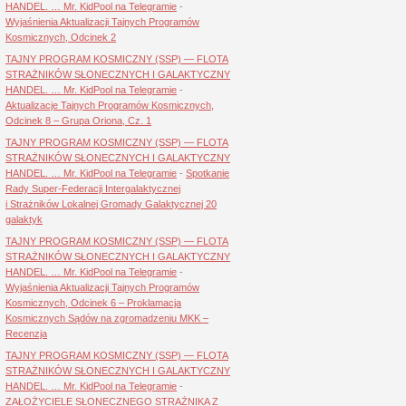
HANDEL. … Mr. KidPool na Telegramie
-
Wyjaśnienia Aktualizacji Tajnych Programów
Kosmicznych, Odcinek 2
TAJNY PROGRAM KOSMICZNY (SSP) — FLOTA
STRAŻNIKÓW SŁONECZNYCH I GALAKTYCZNY
HANDEL. … Mr. KidPool na Telegramie
-
Aktualizacje Tajnych Programów Kosmicznych,
Odcinek 8 – Grupa Oriona, Cz. 1
TAJNY PROGRAM KOSMICZNY (SSP) — FLOTA
STRAŻNIKÓW SŁONECZNYCH I GALAKTYCZNY
HANDEL. … Mr. KidPool na Telegramie
-
Spotkanie
Rady Super-Federacji Intergalaktycznej
i Strażników Lokalnej Gromady Galaktycznej 20
galaktyk
TAJNY PROGRAM KOSMICZNY (SSP) — FLOTA
STRAŻNIKÓW SŁONECZNYCH I GALAKTYCZNY
HANDEL. … Mr. KidPool na Telegramie
-
Wyjaśnienia Aktualizacji Tajnych Programów
Kosmicznych, Odcinek 6 – Proklamacja
Kosmicznych Sądów na zgromadzeniu MKK –
Recenzja
TAJNY PROGRAM KOSMICZNY (SSP) — FLOTA
STRAŻNIKÓW SŁONECZNYCH I GALAKTYCZNY
HANDEL. … Mr. KidPool na Telegramie
-
ZAŁOŻYCIELE SŁONECZNEGO STRAŻNIKA Z