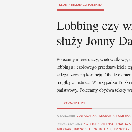
KLUB INTELIGENCJI POLSKIEJ
Lobbing czy w
służy Jonny Da
Polecamy interesujący, wielowątkowy, d
lobbingu i czołowego przedstawiciela te
zalegalizowaną korupcją. Oba te elemen
mógłby on istnieć. W przypadku Polski 
państwowy. Polecamy obydwa teksty wr
CZYTAJ DALEJ
W KATEGORII:
GOSPODARKA I EKONOMIA
,
POLITYKA
OZNACZONY JAKO:
AGENTURA
,
ANTYPOLITYKA
,
CZA
WPŁYWAMI
,
INDYWIDUALIZM
,
INTERES
,
JONNY DANI