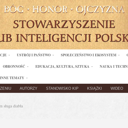
ACJE
USTRÓJ I PAŃSTWO
SPOŁECZEŃSTWO I EKOSYSTEM
OBRONNOŚĆ
EDUKACJA, KULTURA, SZTUKA
NAUKA I TECHN
INNE TEMATY
ZENIU
AUTORZY
STANOWISKO KIP
KSIĄŻKI
WIDEO
 sługa diabła