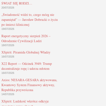
ŚWIAT SIĘ RODZI…
20/07/2026
„Świadomość widzi to, czego mózg nie
zapamiętał” — Jarosław Dobrucki o życiu
po śmierci klinicznej
19/07/2026
Raport energetyczny sierpień 2026 –
Odrodzenie Cywilizacji Ludzi
18/07/2026
XSpirit: Piramida Globalnej Władzy
16/07/2026
X22 Report — Odcinek 3949: Trump
decentralizuje ropę i uderza młotem
16/07/2026
Axios: NESARA-GESARA aktywowana,
Kwantowy System Finansowy aktywny,
Republika przywrócona
14/07/2026
XSpirit: Ludzkość wkrótce odkryje