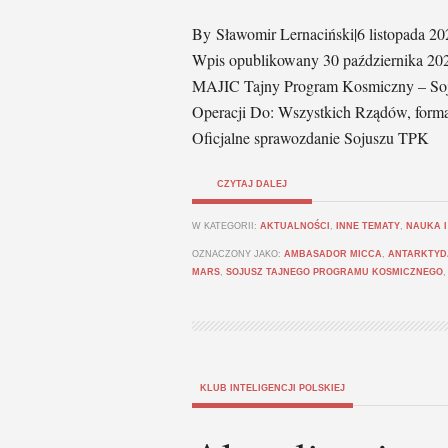
By Sławomir Lernaciński|6 listopada 
Wpis opublikowany 30 października 202
MAJIC Tajny Program Kosmiczny – Soju
Operacji Do: Wszystkich Rządów, forma
Oficjalne sprawozdanie Sojuszu TPK
CZYTAJ DALEJ
W KATEGORII:
AKTUALNOŚCI
,
INNE TEMATY
,
NAUKA I
OZNACZONY JAKO:
AMBASADOR MICCA
,
ANTARKTYD
MARS
,
SOJUSZ TAJNEGO PROGRAMU KOSMICZNEGO
KLUB INTELIGENCJI POLSKIEJ