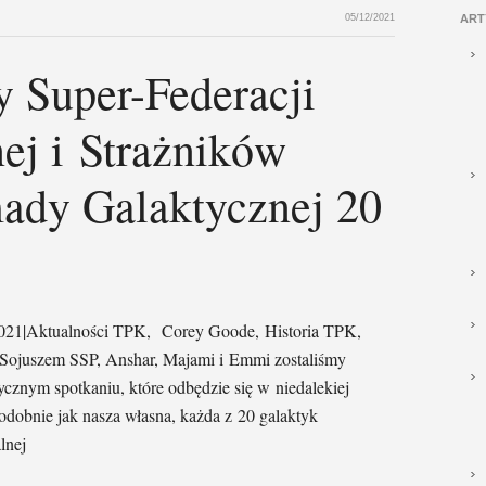
05/12/2021
ART
 Super-Federacji
nej i Strażników
ady Galaktycznej 20
 2021|Aktualności TPK, Corey Goode, Historia TPK,
z Sojuszem SSP, Anshar, Majami i Emmi zostaliśmy
znym spotkaniu, które odbędzie się w niedalekiej
odobnie jak nasza własna, każda z 20 galaktyk
lnej