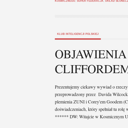
KOSMICZNEGO
,
SUPER FEDERACJA
,
UKŁAD SŁONEC
KLUB INTELIGENCJI POLSKIEJ
OBJAWIENIA 
CLIFFORDE
Prezentujemy ciekawy wywiad o rzeczywi
przeprowadzony przez Davida Wilcock
plemienia ZUNI i Corey'em Goodem (CG
doświadczeniach, który spełniał tu rolę
****** DW: Witajcie w Kosmicznym U