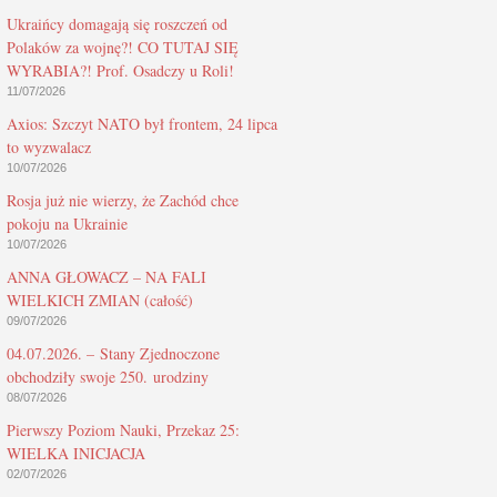
Ukraińcy domagają się roszczeń od
Polaków za wojnę?! CO TUTAJ SIĘ
WYRABIA?! Prof. Osadczy u Roli!
11/07/2026
Axios: Szczyt NATO był frontem, 24 lipca
to wyzwalacz
10/07/2026
Rosja już nie wierzy, że Zachód chce
pokoju na Ukrainie
10/07/2026
ANNA GŁOWACZ – NA FALI
WIELKICH ZMIAN (całość)
09/07/2026
04.07.2026. – Stany Zjednoczone
obchodziły swoje 250. urodziny
08/07/2026
Pierwszy Poziom Nauki, Przekaz 25:
WIELKA INICJACJA
02/07/2026