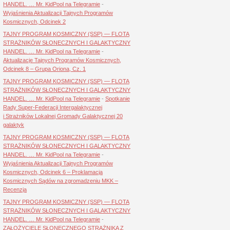
HANDEL. … Mr. KidPool na Telegramie
-
Wyjaśnienia Aktualizacji Tajnych Programów
Kosmicznych, Odcinek 2
TAJNY PROGRAM KOSMICZNY (SSP) — FLOTA
STRAŻNIKÓW SŁONECZNYCH I GALAKTYCZNY
HANDEL. … Mr. KidPool na Telegramie
-
Aktualizacje Tajnych Programów Kosmicznych,
Odcinek 8 – Grupa Oriona, Cz. 1
TAJNY PROGRAM KOSMICZNY (SSP) — FLOTA
STRAŻNIKÓW SŁONECZNYCH I GALAKTYCZNY
HANDEL. … Mr. KidPool na Telegramie
-
Spotkanie
Rady Super-Federacji Intergalaktycznej
i Strażników Lokalnej Gromady Galaktycznej 20
galaktyk
TAJNY PROGRAM KOSMICZNY (SSP) — FLOTA
STRAŻNIKÓW SŁONECZNYCH I GALAKTYCZNY
HANDEL. … Mr. KidPool na Telegramie
-
Wyjaśnienia Aktualizacji Tajnych Programów
Kosmicznych, Odcinek 6 – Proklamacja
Kosmicznych Sądów na zgromadzeniu MKK –
Recenzja
TAJNY PROGRAM KOSMICZNY (SSP) — FLOTA
STRAŻNIKÓW SŁONECZNYCH I GALAKTYCZNY
HANDEL. … Mr. KidPool na Telegramie
-
ZAŁOŻYCIELE SŁONECZNEGO STRAŻNIKA Z