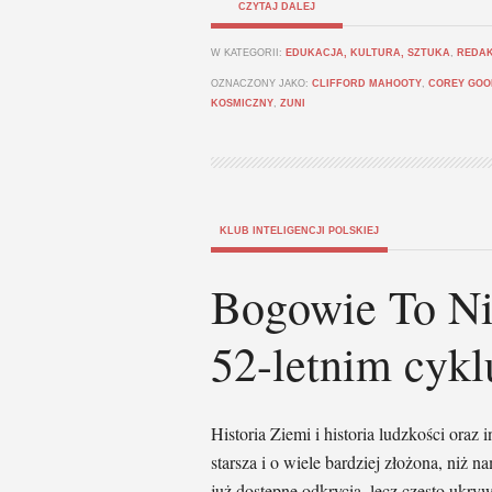
CZYTAJ DALEJ
W KATEGORII:
EDUKACJA, KULTURA, SZTUKA
,
REDA
OZNACZONY JAKO:
CLIFFORD MAHOOTY
,
COREY GOO
KOSMICZNY
,
ZUNI
KLUB INTELIGENCJI POLSKIEJ
Bogowie To Nie
52-letnim cykl
Historia Ziemi i historia ludzkości oraz i
starsza i o wiele bardziej złożona, ni
już dostępne odkrycia, lecz często ukr