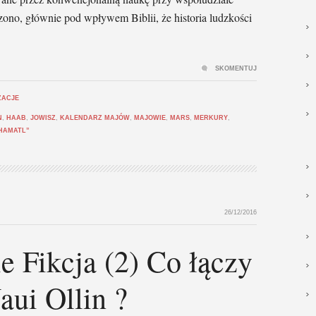
zono, głównie pod wpływem Biblii, że historia ludzkości
SKOMENTUJ
ZACJE
N
,
HAAB
,
JOWISZ
,
KALENDARZ MAJÓW
,
MAJOWIE
,
MARS
,
MERKURY
,
HAMATL”
26/12/2016
 Fikcja (2) Co łączy
ui Ollin ?