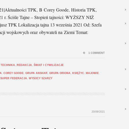
2021|Aktualności TPK, B Corey Goode, Historia TPK,
1 r. Ściśle Tajne – Stopień tajności: WYŻSZY NIŻ
sz TPK Lokalizacja tajna 13 września 2021 Od: Szefa
cji wojskowych oraz obywateli na Ziemi Temat:
1 COMMENT
 TECHNIKA
,
REDAKCJA
,
ŚWIAT I CYWILIZACJE
A
,
COREY GOODE
,
GRUPA ANSHAR
,
GRUPA ORIONA
,
KSIĘŻYC
,
MAJOWIE
,
,
SUPER FEDERACJA
,
WYSOCY SZARZY
20/09/2021