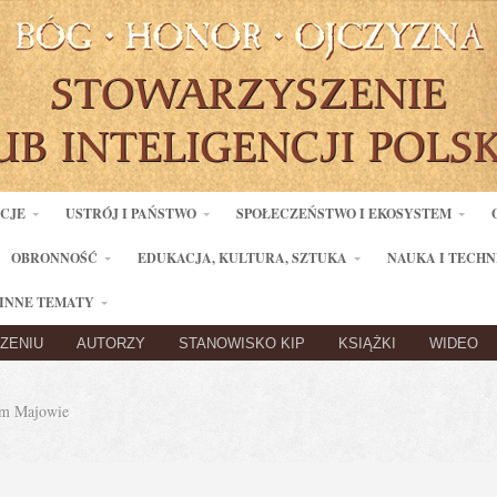
ACJE
USTRÓJ I PAŃSTWO
SPOŁECZEŃSTWO I EKOSYSTEM
OBRONNOŚĆ
EDUKACJA, KULTURA, SZTUKA
NAUKA I TECHN
INNE TEMATY
ZENIU
AUTORZY
STANOWISKO KIP
KSIĄŻKI
WIDEO
m Majowie