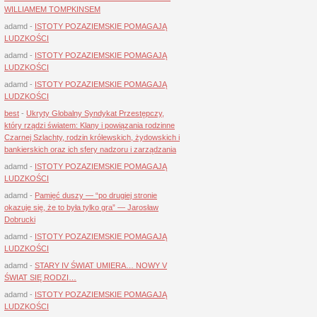
WILLIAMEM TOMPKINSEM
adamd
-
ISTOTY POZAZIEMSKIE POMAGAJĄ
LUDZKOŚCI
adamd
-
ISTOTY POZAZIEMSKIE POMAGAJĄ
LUDZKOŚCI
adamd
-
ISTOTY POZAZIEMSKIE POMAGAJĄ
LUDZKOŚCI
best
-
Ukryty Globalny Syndykat Przestępczy,
który rządzi światem: Klany i powiązania rodzinne
Czarnej Szlachty, rodzin królewskich, żydowskich i
bankierskich oraz ich sfery nadzoru i zarządzania
adamd
-
ISTOTY POZAZIEMSKIE POMAGAJĄ
LUDZKOŚCI
adamd
-
Pamięć duszy — “po drugiej stronie
okazuje się, że to była tylko gra” — Jarosław
Dobrucki
adamd
-
ISTOTY POZAZIEMSKIE POMAGAJĄ
LUDZKOŚCI
adamd
-
STARY IV ŚWIAT UMIERA… NOWY V
ŚWIAT SIĘ RODZI…
adamd
-
ISTOTY POZAZIEMSKIE POMAGAJĄ
LUDZKOŚCI