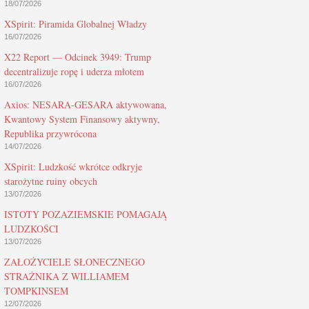
18/07/2026
XSpirit: Piramida Globalnej Władzy
16/07/2026
X22 Report — Odcinek 3949: Trump
decentralizuje ropę i uderza młotem
16/07/2026
Axios: NESARA-GESARA aktywowana,
Kwantowy System Finansowy aktywny,
Republika przywrócona
14/07/2026
XSpirit: Ludzkość wkrótce odkryje
starożytne ruiny obcych
13/07/2026
ISTOTY POZAZIEMSKIE POMAGAJĄ
LUDZKOŚCI
13/07/2026
ZAŁOŻYCIELE SŁONECZNEGO
STRAŻNIKA Z WILLIAMEM
TOMPKINSEM
12/07/2026