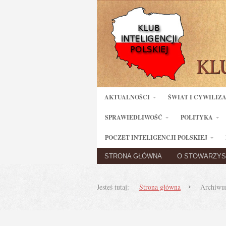
AKTUALNOŚCI
ŚWIAT I CYWILIZ
SPRAWIEDLIWOŚĆ
POLITYKA
POCZET INTELIGENCJI POLSKIEJ
STRONA GŁÓWNA
O STOWARZYS
Jesteś tutaj:
Strona główna
Archiwu