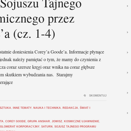
 Sojuszu Tajnego
icznego przez
a (cz. 1-4)
tatnie doniesienia Corey’a Goode’a. Informacje płynące
, jednak należy pamiętać o tym, że mamy do czynienia z
za coraz szersze kręgi oraz wnika na coraz głębsze
ym skutkiem wybudzania nas. Starajmy
erające
SKOMENTUJ
 SZTUKA
,
INNE TEMATY
,
NAUKA I TECHNIKA
,
REDAKCJA
,
ŚWIAT I
TA
,
COREY GOODE
,
GRUPA ANSHAR
,
JOWISZ
,
KOSMICZNE UJAWNIENIE
,
NGLOMERAT KORPORACYJNY
,
SATURN
,
SOJUSZ TAJNEGO PROGRAMU