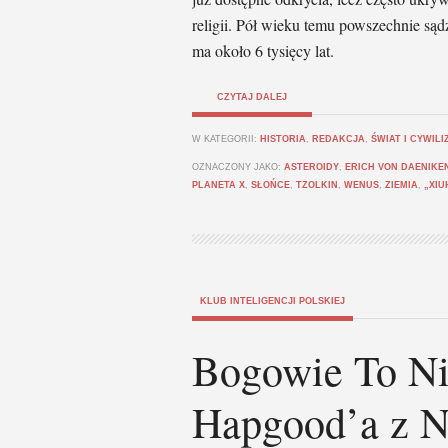
religii. Pół wieku temu powszechnie sąd
ma około 6 tysięcy lat.
CZYTAJ DALEJ
W KATEGORII:
HISTORIA
,
REDAKCJA
,
ŚWIAT I CYWILI
OZNACZONY JAKO:
ASTEROIDY
,
ERICH VON DAENIKE
PLANETA X
,
SŁOŃCE
,
TZOLKIN
,
WENUS
,
ZIEMIA
,
„XIU
KLUB INTELIGENCJI POLSKIEJ
Bogowie To Nie
Hapgood’a z Na