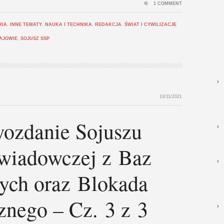
1 COMMENT
RIA
,
INNE TEMATY
,
NAUKA I TECHNIKA
,
REDAKCJA
,
ŚWIAT I CYWILIZACJE
AJOWIE
,
SOJUSZ SSP
10/11/2021
wozdanie Sojuszu
wiadowczej z Baz
ych oraz Blokada
znego – Cz. 3 z 3