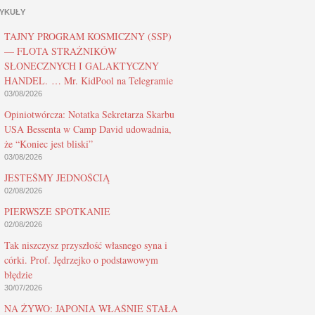
YKUŁY
TAJNY PROGRAM KOSMICZNY (SSP)
— FLOTA STRAŻNIKÓW
SŁONECZNYCH I GALAKTYCZNY
HANDEL. … Mr. KidPool na Telegramie
03/08/2026
Opiniotwórcza: Notatka Sekretarza Skarbu
USA Bessenta w Camp David udowadnia,
że “Koniec jest bliski”
03/08/2026
JESTEŚMY JEDNOŚCIĄ
02/08/2026
PIERWSZE SPOTKANIE
02/08/2026
Tak niszczysz przyszłość własnego syna i
córki. Prof. Jędrzejko o podstawowym
błędzie
30/07/2026
NA ŻYWO: JAPONIA WŁAŚNIE STAŁA