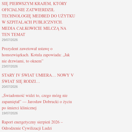
SIĘ PIERWSZYM KRAJEM, KTÓRY
OFICJALNIE ZATWIERDZIŁ
TECHNOLOGIĘ MEDBED DO UŻYTKU
W SZPITALACH PUBLICZNYCH.
MEDIA CAŁKOWICIE MILCZĄ NA
TEN TEMAT
29/07/2026
Prezydent zawetował ustawę o
homozwiązkach. Kotula zapowiada: „Jak
nie drzwiami, to oknem”
23/07/2026
STARY IV ŚWIAT UMIERA… NOWY V
ŚWIAT SIĘ RODZI…
20/07/2026
„Świadomość widzi to, czego mózg nie
zapamiętał” — Jarosław Dobrucki o życiu
po śmierci klinicznej
19/07/2026
Raport energetyczny sierpień 2026 –
Odrodzenie Cywilizacji Ludzi