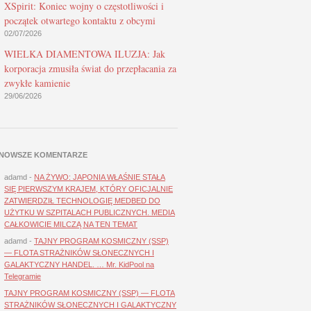
XSpirit: Koniec wojny o częstotliwości i
początek otwartego kontaktu z obcymi
02/07/2026
WIELKA DIAMENTOWA ILUZJA: Jak
korporacja zmusiła świat do przepłacania za
zwykłe kamienie
29/06/2026
NOWSZE KOMENTARZE
adamd
-
NA ŻYWO: JAPONIA WŁAŚNIE STAŁA
SIĘ PIERWSZYM KRAJEM, KTÓRY OFICJALNIE
ZATWIERDZIŁ TECHNOLOGIĘ MEDBED DO
UŻYTKU W SZPITALACH PUBLICZNYCH. MEDIA
CAŁKOWICIE MILCZĄ NA TEN TEMAT
adamd
-
TAJNY PROGRAM KOSMICZNY (SSP)
— FLOTA STRAŻNIKÓW SŁONECZNYCH I
GALAKTYCZNY HANDEL. … Mr. KidPool na
Telegramie
TAJNY PROGRAM KOSMICZNY (SSP) — FLOTA
STRAŻNIKÓW SŁONECZNYCH I GALAKTYCZNY