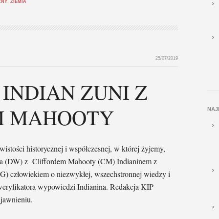
ZNY
,
ZIEMIA
25/07/2019
INDIAN ZUNI Z
M MAHOOTY
NAJ
stości historycznej i współczesnej, w której żyjemy,
a (DW) z Cliffordem Mahooty (CM) Indianinem z
) człowiekiem o niezwykłej, wszechstronnej wiedzy i
 weryfikatora wypowiedzi Indianina. Redakcja KIP
jawnieniu.