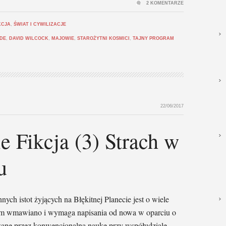
2 KOMENTARZE
KCJA
,
ŚWIAT I CYWILIZACJE
DE
,
DAVID WILCOCK
,
MAJOWIE
,
STAROŻYTNI KOSMICI
,
TAJNY PROGRAM
22/06/2017
 Fikcja (3) Strach w
u
nnych istot żyjących na Błękitnej Planecie jest o wiele
ż nam wmawiano i wymaga napisania od nowa w oparciu o
ywane przez konwencjonalną naukę przy współudziale