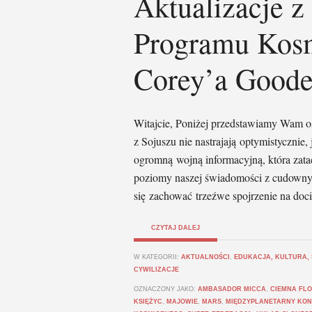
Aktualizacje z
Programu Kosm
Corey’a Goode’
Witajcie, Poniżej przedstawiamy Wam os
z Sojuszu nie nastrajają optymistycznie
ogromną wojną informacyjną, która zatac
poziomy naszej świadomości z cudown
się zachować trzeźwe spojrzenie na doci
CZYTAJ DALEJ
W KATEGORII:
AKTUALNOŚCI
,
EDUKACJA, KULTURA,
CYWILIZACJE
OZNACZONY JAKO:
AMBASADOR MICCA
,
CIEMNA FLO
KSIĘŻYC
,
MAJOWIE
,
MARS
,
MIĘDZYPLANETARNY KO