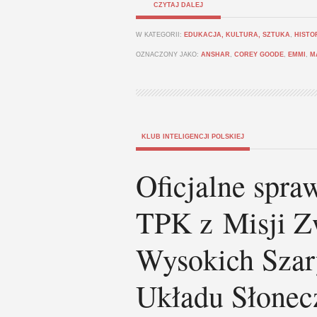
CZYTAJ DALEJ
W KATEGORII:
EDUKACJA, KULTURA, SZTUKA
,
HISTO
OZNACZONY JAKO:
ANSHAR
,
COREY GOODE
,
EMMI
,
M
KLUB INTELIGENCJI POLSKIEJ
Oficjalne spra
TPK z Misji Z
Wysokich Szar
Układu Słonec