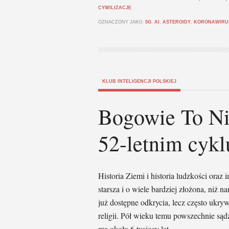
CYWILIZACJE
OZNACZONY JAKO:
5G
,
AI
,
ASTEROIDY
,
KORONAWIRU
KLUB INTELIGENCJI POLSKIEJ
Bogowie To Nie
52-letnim cykl
Historia Ziemi i historia ludzkości oraz i
starsza i o wiele bardziej złożona, ni
już dostępne odkrycia, lecz często ukr
religii. Pół wieku temu powszechnie sąd
ma około 6 tysięcy lat.