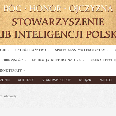
ACJE
USTRÓJ I PAŃSTWO
SPOŁECZEŃSTWO I EKOSYSTEM
OBRONNOŚĆ
EDUKACJA, KULTURA, SZTUKA
NAUKA I TECHN
INNE TEMATY
ZENIU
AUTORZY
STANOWISKO KIP
KSIĄŻKI
WIDEO
 asteroidy