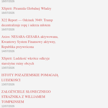
18/07/2026
XSpirit: Piramida Globalnej Władzy
16/07/2026
X22 Report — Odcinek 3949: Trump
decentralizuje ropę i uderza młotem
16/07/2026
Axios: NESARA-GESARA aktywowana,
Kwantowy System Finansowy aktywny,
Republika przywrócona
14/07/2026
XSpirit: Ludzkość wkrótce odkryje
starożytne ruiny obcych
13/07/2026
ISTOTY POZAZIEMSKIE POMAGAJĄ
LUDZKOŚCI
13/07/2026
ZAŁOŻYCIELE SŁONECZNEGO
STRAŻNIKA Z WILLIAMEM
TOMPKINSEM
12/07/2026