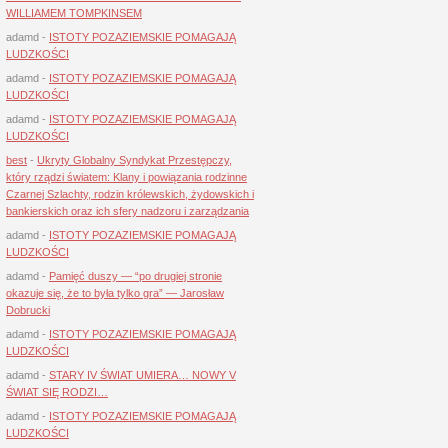
WILLIAMEM TOMPKINSEM
adamd
-
ISTOTY POZAZIEMSKIE POMAGAJĄ
LUDZKOŚCI
adamd
-
ISTOTY POZAZIEMSKIE POMAGAJĄ
LUDZKOŚCI
adamd
-
ISTOTY POZAZIEMSKIE POMAGAJĄ
LUDZKOŚCI
best
-
Ukryty Globalny Syndykat Przestępczy,
który rządzi światem: Klany i powiązania rodzinne
Czarnej Szlachty, rodzin królewskich, żydowskich i
bankierskich oraz ich sfery nadzoru i zarządzania
adamd
-
ISTOTY POZAZIEMSKIE POMAGAJĄ
LUDZKOŚCI
adamd
-
Pamięć duszy — “po drugiej stronie
okazuje się, że to była tylko gra” — Jarosław
Dobrucki
adamd
-
ISTOTY POZAZIEMSKIE POMAGAJĄ
LUDZKOŚCI
adamd
-
STARY IV ŚWIAT UMIERA… NOWY V
ŚWIAT SIĘ RODZI…
adamd
-
ISTOTY POZAZIEMSKIE POMAGAJĄ
LUDZKOŚCI