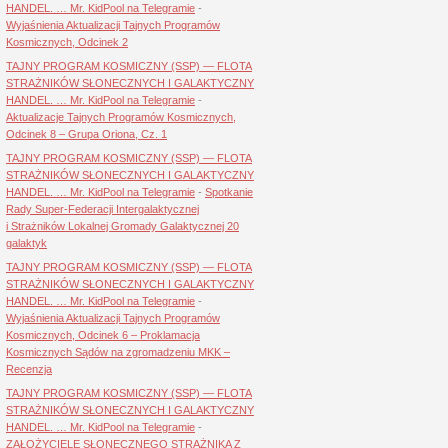
HANDEL. … Mr. KidPool na Telegramie
-
Wyjaśnienia Aktualizacji Tajnych Programów
Kosmicznych, Odcinek 2
TAJNY PROGRAM KOSMICZNY (SSP) — FLOTA
STRAŻNIKÓW SŁONECZNYCH I GALAKTYCZNY
HANDEL. … Mr. KidPool na Telegramie
-
Aktualizacje Tajnych Programów Kosmicznych,
Odcinek 8 – Grupa Oriona, Cz. 1
TAJNY PROGRAM KOSMICZNY (SSP) — FLOTA
STRAŻNIKÓW SŁONECZNYCH I GALAKTYCZNY
HANDEL. … Mr. KidPool na Telegramie
-
Spotkanie
Rady Super-Federacji Intergalaktycznej
i Strażników Lokalnej Gromady Galaktycznej 20
galaktyk
TAJNY PROGRAM KOSMICZNY (SSP) — FLOTA
STRAŻNIKÓW SŁONECZNYCH I GALAKTYCZNY
HANDEL. … Mr. KidPool na Telegramie
-
Wyjaśnienia Aktualizacji Tajnych Programów
Kosmicznych, Odcinek 6 – Proklamacja
Kosmicznych Sądów na zgromadzeniu MKK –
Recenzja
TAJNY PROGRAM KOSMICZNY (SSP) — FLOTA
STRAŻNIKÓW SŁONECZNYCH I GALAKTYCZNY
HANDEL. … Mr. KidPool na Telegramie
-
ZAŁOŻYCIELE SŁONECZNEGO STRAŻNIKA Z