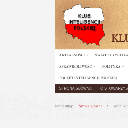
AKTUALNOŚCI
ŚWIAT I CYWILIZ
SPRAWIEDLIWOŚĆ
POLITYKA
POCZET INTELIGENCJI POLSKIEJ
STRONA GŁÓWNA
O STOWARZYS
Jesteś tutaj:
Strona główna
Archiwum