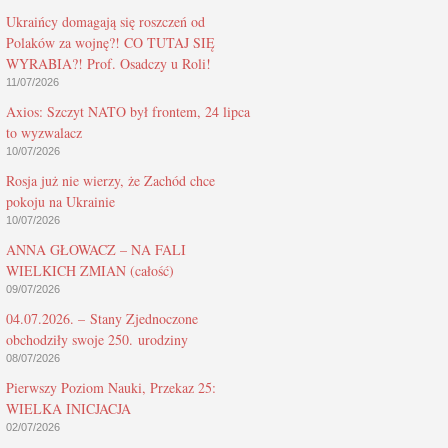
Ukraińcy domagają się roszczeń od
Polaków za wojnę?! CO TUTAJ SIĘ
WYRABIA?! Prof. Osadczy u Roli!
11/07/2026
Axios: Szczyt NATO był frontem, 24 lipca
to wyzwalacz
10/07/2026
Rosja już nie wierzy, że Zachód chce
pokoju na Ukrainie
10/07/2026
ANNA GŁOWACZ – NA FALI
WIELKICH ZMIAN (całość)
09/07/2026
04.07.2026. – Stany Zjednoczone
obchodziły swoje 250. urodziny
08/07/2026
Pierwszy Poziom Nauki, Przekaz 25:
WIELKA INICJACJA
02/07/2026