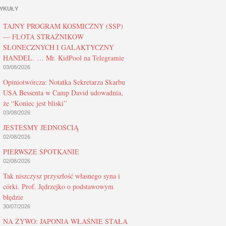
YKUŁY
TAJNY PROGRAM KOSMICZNY (SSP)
— FLOTA STRAŻNIKÓW
SŁONECZNYCH I GALAKTYCZNY
HANDEL. … Mr. KidPool na Telegramie
03/08/2026
Opiniotwórcza: Notatka Sekretarza Skarbu
USA Bessenta w Camp David udowadnia,
że “Koniec jest bliski”
03/08/2026
JESTEŚMY JEDNOŚCIĄ
02/08/2026
PIERWSZE SPOTKANIE
02/08/2026
Tak niszczysz przyszłość własnego syna i
córki. Prof. Jędrzejko o podstawowym
błędzie
30/07/2026
NA ŻYWO: JAPONIA WŁAŚNIE STAŁA