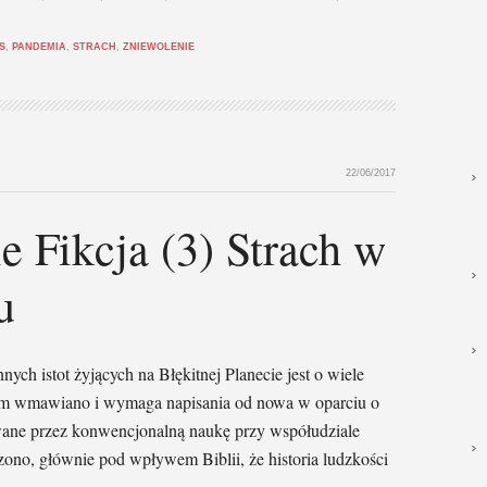
S
,
PANDEMIA
,
STRACH
,
ZNIEWOLENIE
22/06/2017
 Fikcja (3) Strach w
u
nnych istot żyjących na Błękitnej Planecie jest o wiele
ż nam wmawiano i wymaga napisania od nowa w oparciu o
ywane przez konwencjonalną naukę przy współudziale
zono, głównie pod wpływem Biblii, że historia ludzkości