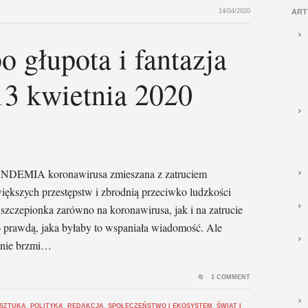
14/04/2020
ART
 głupota i fantazja
13 kwietnia 2020
NDEMIA koronawirusa zmieszana z zatruciem
ększych przestępstw i zbrodnią przeciwko ludzkości
szczepionka zarówno na koronawirusa, jak i na zatrucie
 prawdą, jaka byłaby to wspaniała wiadomość. Ale
anie brzmi…
1 COMMENT
 SZTUKA
,
POLITYKA
,
REDAKCJA
,
SPOŁECZEŃSTWO I EKOSYSTEM
,
ŚWIAT I