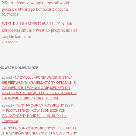
XSpirit: Koniec wojny o częstotliwości i
początek otwartego kontaktu z obcymi
02/07/2026
WIELKA DIAMENTOWA ILUZJA: Jak
korporacja zmusiła świat do przepłacania za
zwykłe kamienie
29/06/2026
NOWSZE KOMENTARZE
adamd
-
NA ŻYWO: JAPONIA WŁAŚNIE STAŁA
SIĘ PIERWSZYM KRAJEM, KTÓRY OFICJALNIE
ZATWIERDZIŁ TECHNOLOGIĘ MEDBED DO
UŻYTKU W SZPITALACH PUBLICZNYCH. MEDIA
CAŁKOWICIE MILCZĄ NA TEN TEMAT
adamd
-
TAJNY PROGRAM KOSMICZNY (SSP)
— FLOTA STRAŻNIKÓW SŁONECZNYCH I
GALAKTYCZNY HANDEL. … Mr. KidPool na
Telegramie
TAJNY PROGRAM KOSMICZNY (SSP) — FLOTA
STRAŻNIKÓW SŁONECZNYCH I GALAKTYCZNY