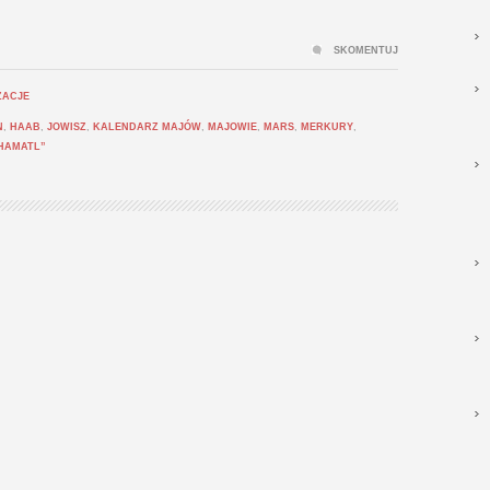
SKOMENTUJ
ZACJE
N
,
HAAB
,
JOWISZ
,
KALENDARZ MAJÓW
,
MAJOWIE
,
MARS
,
MERKURY
,
HAMATL”