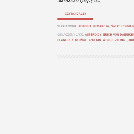
CZYTAJ DALEJ
W KATEGORII:
HISTORIA
,
REDAKCJA
,
ŚWIAT I CYWILI
OZNACZONY JAKO:
ASTEROIDY
,
ERICH VON DAENIKE
PLANETA X
,
SŁOŃCE
,
TZOLKIN
,
WENUS
,
ZIEMIA
,
„XIU