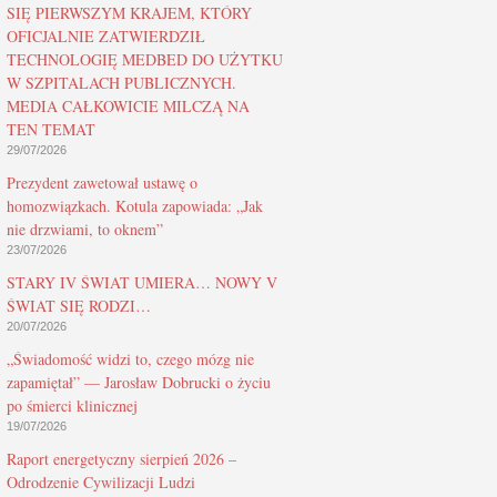
SIĘ PIERWSZYM KRAJEM, KTÓRY
OFICJALNIE ZATWIERDZIŁ
TECHNOLOGIĘ MEDBED DO UŻYTKU
W SZPITALACH PUBLICZNYCH.
MEDIA CAŁKOWICIE MILCZĄ NA
TEN TEMAT
29/07/2026
Prezydent zawetował ustawę o
homozwiązkach. Kotula zapowiada: „Jak
nie drzwiami, to oknem”
23/07/2026
STARY IV ŚWIAT UMIERA… NOWY V
ŚWIAT SIĘ RODZI…
20/07/2026
„Świadomość widzi to, czego mózg nie
zapamiętał” — Jarosław Dobrucki o życiu
po śmierci klinicznej
19/07/2026
Raport energetyczny sierpień 2026 –
Odrodzenie Cywilizacji Ludzi