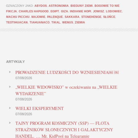
OZNACZONY JAKO:
ABYDOS
,
ASTRONOMIA
,
BIEGUNY ZIEMI
,
BOGOWIE TO NIE
FIKCJA
,
CHARLES HAPGOOD
,
EGIPT
,
GIZA
,
INDIANIE HOPI
,
JOWISZ
,
LODOWIEC
,
MACHU PICCHU
,
MAJOWIE
,
PALENQUE
,
SAKKARA
,
STONEHENGE
,
SŁOŃCE
,
TEOTIHUACAN
,
TIAHUANACO
,
TIKAL
,
WENUS
,
ZIEMIA
ARTYKUŁY
PROWADZENIE LUDZKOŚCI DO WZNIESIENIA￼ ￼
07/08/2026
„WIELKIE WIDOWISKO” w oczekiwaniu na „WIELKIE
WYDARZENIE”
07/08/2026
WIELKI EKSPERYMENT
07/08/2026
TAJNY PROGRAM KOSMICZNY (SSP) — FLOTA
STRAŻNIKÓW SŁONECZNYCH I GALAKTYCZNY
HANDEL. … Mr. KidPool na Telegramie