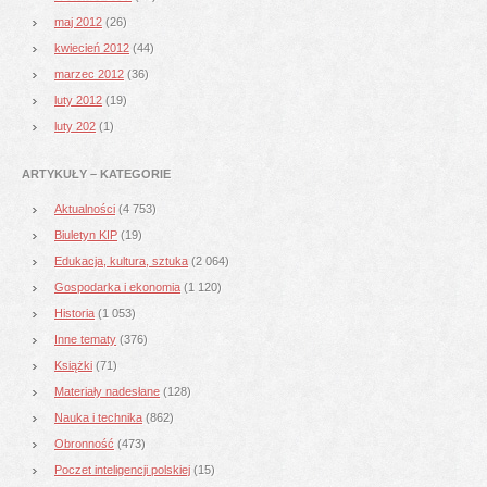
maj 2012
(26)
kwiecień 2012
(44)
marzec 2012
(36)
luty 2012
(19)
luty 202
(1)
ARTYKUŁY – KATEGORIE
Aktualności
(4 753)
Biuletyn KIP
(19)
Edukacja, kultura, sztuka
(2 064)
Gospodarka i ekonomia
(1 120)
Historia
(1 053)
Inne tematy
(376)
Książki
(71)
Materiały nadesłane
(128)
Nauka i technika
(862)
Obronność
(473)
Poczet inteligencji polskiej
(15)