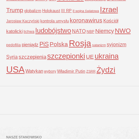
Izrael
Trump
globalizm
Holokaust
III RP
II wojna światowa
koronawirus
Kościół
kontrola umysłu
Jarosław Kaczyński
ludobójstwo
NWO
Niemcy
NATO
katolicki
lichwa
NBP
Rosja
PiS
Polska
syjonizm
pieniądz
pedofilia
satanizm
szczepionki
ukraina
UE
Syria
szczepienia
USA
Żydzi
Watykan
Władimir Putin
wybory
ZSRR
NASZE STANOWISKO