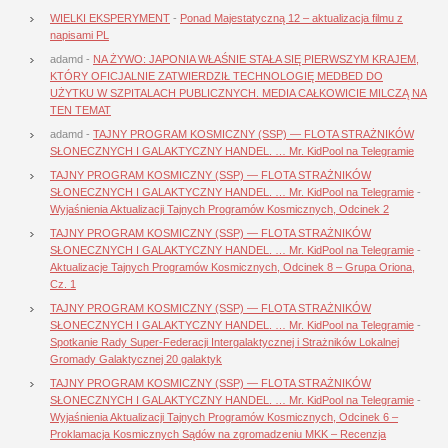
WIELKI EKSPERYMENT
-
Ponad Majestatyczną 12 – aktualizacja filmu z
napisami PL
adamd
-
NA ŻYWO: JAPONIA WŁAŚNIE STAŁA SIĘ PIERWSZYM KRAJEM,
KTÓRY OFICJALNIE ZATWIERDZIŁ TECHNOLOGIĘ MEDBED DO
UŻYTKU W SZPITALACH PUBLICZNYCH. MEDIA CAŁKOWICIE MILCZĄ NA
TEN TEMAT
adamd
-
TAJNY PROGRAM KOSMICZNY (SSP) — FLOTA STRAŻNIKÓW
SŁONECZNYCH I GALAKTYCZNY HANDEL. … Mr. KidPool na Telegramie
TAJNY PROGRAM KOSMICZNY (SSP) — FLOTA STRAŻNIKÓW
SŁONECZNYCH I GALAKTYCZNY HANDEL. … Mr. KidPool na Telegramie
-
Wyjaśnienia Aktualizacji Tajnych Programów Kosmicznych, Odcinek 2
TAJNY PROGRAM KOSMICZNY (SSP) — FLOTA STRAŻNIKÓW
SŁONECZNYCH I GALAKTYCZNY HANDEL. … Mr. KidPool na Telegramie
-
Aktualizacje Tajnych Programów Kosmicznych, Odcinek 8 – Grupa Oriona,
Cz. 1
TAJNY PROGRAM KOSMICZNY (SSP) — FLOTA STRAŻNIKÓW
SŁONECZNYCH I GALAKTYCZNY HANDEL. … Mr. KidPool na Telegramie
-
Spotkanie Rady Super-Federacji Intergalaktycznej i Strażników Lokalnej
Gromady Galaktycznej 20 galaktyk
TAJNY PROGRAM KOSMICZNY (SSP) — FLOTA STRAŻNIKÓW
SŁONECZNYCH I GALAKTYCZNY HANDEL. … Mr. KidPool na Telegramie
-
Wyjaśnienia Aktualizacji Tajnych Programów Kosmicznych, Odcinek 6 –
Proklamacja Kosmicznych Sądów na zgromadzeniu MKK – Recenzja