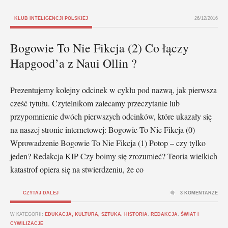
KLUB INTELIGENCJI POLSKIEJ
26/12/2016
Bogowie To Nie Fikcja (2) Co łączy
Hapgood’a z Naui Ollin ?
Prezentujemy kolejny odcinek w cyklu pod nazwą, jak pierwsza
cześć tytułu. Czytelnikom zalecamy przeczytanie lub
przypomnienie dwóch pierwszych odcinków, które ukazały się
na naszej stronie internetowej: Bogowie To Nie Fikcja (0)
Wprowadzenie Bogowie To Nie Fikcja (1) Potop – czy tylko
jeden? Redakcja KIP Czy boimy się zrozumieć? Teoria wielkich
katastrof opiera się na stwierdzeniu, że co
CZYTAJ DALEJ
3 KOMENTARZE
W KATEGORII:
EDUKACJA, KULTURA, SZTUKA
,
HISTORIA
,
REDAKCJA
,
ŚWIAT I
CYWILIZACJE