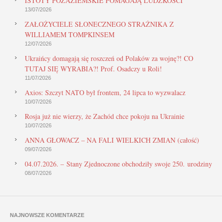
ISTOTY POZAZIEMSKIE POMAGAJĄ LUDZKOŚCI
13/07/2026
ZAŁOŻYCIELE SŁONECZNEGO STRAŻNIKA Z
WILLIAMEM TOMPKINSEM
12/07/2026
Ukraińcy domagają się roszczeń od Polaków za wojnę?! CO
TUTAJ SIĘ WYRABIA?! Prof. Osadczy u Roli!
11/07/2026
Axios: Szczyt NATO był frontem, 24 lipca to wyzwalacz
10/07/2026
Rosja już nie wierzy, że Zachód chce pokoju na Ukrainie
10/07/2026
ANNA GŁOWACZ – NA FALI WIELKICH ZMIAN (całość)
09/07/2026
04.07.2026. – Stany Zjednoczone obchodziły swoje 250. urodziny
08/07/2026
NAJNOWSZE KOMENTARZE