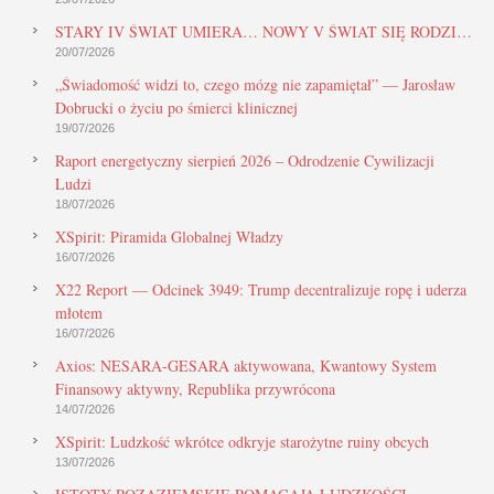
STARY IV ŚWIAT UMIERA… NOWY V ŚWIAT SIĘ RODZI…
20/07/2026
„Świadomość widzi to, czego mózg nie zapamiętał” — Jarosław
Dobrucki o życiu po śmierci klinicznej
19/07/2026
Raport energetyczny sierpień 2026 – Odrodzenie Cywilizacji
Ludzi
18/07/2026
XSpirit: Piramida Globalnej Władzy
16/07/2026
X22 Report — Odcinek 3949: Trump decentralizuje ropę i uderza
młotem
16/07/2026
Axios: NESARA-GESARA aktywowana, Kwantowy System
Finansowy aktywny, Republika przywrócona
14/07/2026
XSpirit: Ludzkość wkrótce odkryje starożytne ruiny obcych
13/07/2026