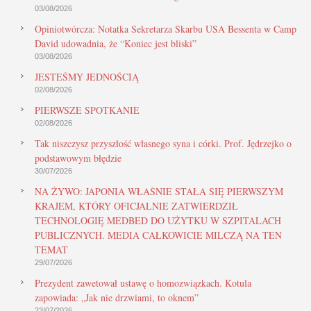
03/08/2026
Opiniotwórcza: Notatka Sekretarza Skarbu USA Bessenta w Camp
David udowadnia, że “Koniec jest bliski”
03/08/2026
JESTEŚMY JEDNOŚCIĄ
02/08/2026
PIERWSZE SPOTKANIE
02/08/2026
Tak niszczysz przyszłość własnego syna i córki. Prof. Jędrzejko o
podstawowym błędzie
30/07/2026
NA ŻYWO: JAPONIA WŁAŚNIE STAŁA SIĘ PIERWSZYM
KRAJEM, KTÓRY OFICJALNIE ZATWIERDZIŁ
TECHNOLOGIĘ MEDBED DO UŻYTKU W SZPITALACH
PUBLICZNYCH. MEDIA CAŁKOWICIE MILCZĄ NA TEN
TEMAT
29/07/2026
Prezydent zawetował ustawę o homozwiązkach. Kotula
zapowiada: „Jak nie drzwiami, to oknem”
23/07/2026