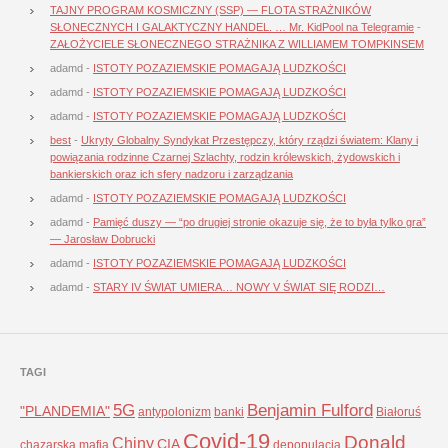
TAJNY PROGRAM KOSMICZNY (SSP) — FLOTA STRAŻNIKÓW
SŁONECZNYCH I GALAKTYCZNY HANDEL. … Mr. KidPool na Telegramie
-
ZAŁOŻYCIELE SŁONECZNEGO STRAŻNIKA Z WILLIAMEM TOMPKINSEM
adamd
-
ISTOTY POZAZIEMSKIE POMAGAJĄ LUDZKOŚCI
adamd
-
ISTOTY POZAZIEMSKIE POMAGAJĄ LUDZKOŚCI
adamd
-
ISTOTY POZAZIEMSKIE POMAGAJĄ LUDZKOŚCI
best
-
Ukryty Globalny Syndykat Przestępczy, który rządzi światem: Klany i
powiązania rodzinne Czarnej Szlachty, rodzin królewskich, żydowskich i
bankierskich oraz ich sfery nadzoru i zarządzania
adamd
-
ISTOTY POZAZIEMSKIE POMAGAJĄ LUDZKOŚCI
adamd
-
Pamięć duszy — “po drugiej stronie okazuje się, że to była tylko gra”
— Jarosław Dobrucki
adamd
-
ISTOTY POZAZIEMSKIE POMAGAJĄ LUDZKOŚCI
adamd
-
STARY IV ŚWIAT UMIERA… NOWY V ŚWIAT SIĘ RODZI…
TAGI
5G
Benjamin Fulford
"PLANDEMIA"
antypolonizm
banki
Białoruś
Covid-19
Donald
Chiny
CIA
chazarska mafia
depopulacja