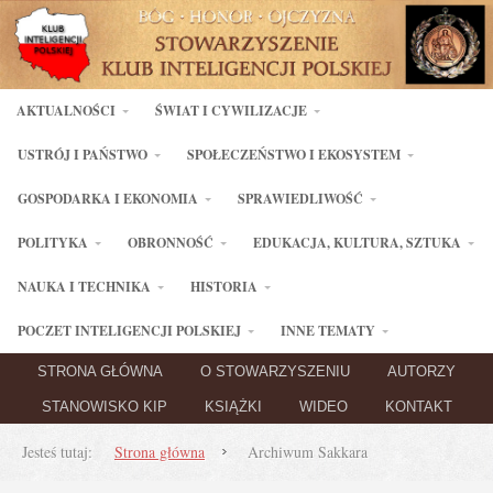
AKTUALNOŚCI
ŚWIAT I CYWILIZACJE
USTRÓJ I PAŃSTWO
SPOŁECZEŃSTWO I EKOSYSTEM
GOSPODARKA I EKONOMIA
SPRAWIEDLIWOŚĆ
POLITYKA
OBRONNOŚĆ
EDUKACJA, KULTURA, SZTUKA
NAUKA I TECHNIKA
HISTORIA
POCZET INTELIGENCJI POLSKIEJ
INNE TEMATY
STRONA GŁÓWNA
O STOWARZYSZENIU
AUTORZY
STANOWISKO KIP
KSIĄŻKI
WIDEO
KONTAKT
Jesteś tutaj:
Strona główna
Archiwum Sakkara