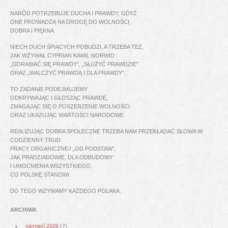
NARÓD POTRZEBUJE DUCHA I PRAWDY, GDYŻ
ONE PROWADZĄ NA DROGĘ DO WOLNOŚCI,
DOBRA I PIĘKNA.
NIECH DUCH ŚPIĄCYCH POBUDZI, A TRZEBA TEŻ,
JAK WZYWAŁ CYPRIAN KAMIL NORWID :
„DORABIAĆ SIĘ PRAWDY”, „SŁUŻYĆ PRAWDZIE”
ORAZ „WALCZYĆ PRAWDĄ I DLA PRAWDY”.
TO ZADANIE PODEJMUJEMY
ODKRYWAJĄC I GŁOSZĄC PRAWDĘ,
ZMAGAJĄC SIĘ O POSZERZENIE WOLNOŚCI
ORAZ UKAZUJĄC WARTOŚCI NARODOWE.
REALIZUJĄC DOBRA SPOŁECZNE TRZEBA NAM PRZEKŁADAĆ SŁOWA W
CODZIENNY TRUD
PRACY ORGANICZNEJ „OD PODSTAW”,
JAK PRADZIADOWIE, DLA ODBUDOWY
I UMOCNIENIA WSZYSTKIEGO,
CO POLSKĘ STANOWI.
DO TEGO WZYWAMY KAŻDEGO POLAKA.
ARCHIWA
sierpień 2026
(7)