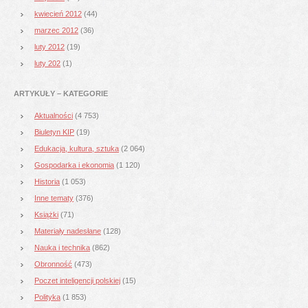
kwiecień 2012
(44)
marzec 2012
(36)
luty 2012
(19)
luty 202
(1)
ARTYKUŁY – KATEGORIE
Aktualności
(4 753)
Biuletyn KIP
(19)
Edukacja, kultura, sztuka
(2 064)
Gospodarka i ekonomia
(1 120)
Historia
(1 053)
Inne tematy
(376)
Książki
(71)
Materiały nadesłane
(128)
Nauka i technika
(862)
Obronność
(473)
Poczet inteligencji polskiej
(15)
Polityka
(1 853)