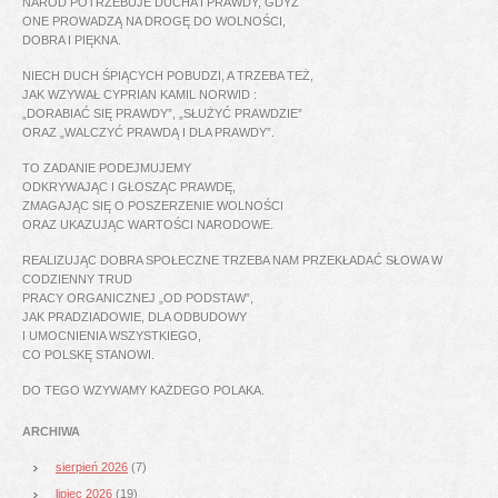
NARÓD POTRZEBUJE DUCHA I PRAWDY, GDYŻ
ONE PROWADZĄ NA DROGĘ DO WOLNOŚCI,
DOBRA I PIĘKNA.
NIECH DUCH ŚPIĄCYCH POBUDZI, A TRZEBA TEŻ,
JAK WZYWAŁ CYPRIAN KAMIL NORWID :
„DORABIAĆ SIĘ PRAWDY”, „SŁUŻYĆ PRAWDZIE”
ORAZ „WALCZYĆ PRAWDĄ I DLA PRAWDY”.
TO ZADANIE PODEJMUJEMY
ODKRYWAJĄC I GŁOSZĄC PRAWDĘ,
ZMAGAJĄC SIĘ O POSZERZENIE WOLNOŚCI
ORAZ UKAZUJĄC WARTOŚCI NARODOWE.
REALIZUJĄC DOBRA SPOŁECZNE TRZEBA NAM PRZEKŁADAĆ SŁOWA W
CODZIENNY TRUD
PRACY ORGANICZNEJ „OD PODSTAW”,
JAK PRADZIADOWIE, DLA ODBUDOWY
I UMOCNIENIA WSZYSTKIEGO,
CO POLSKĘ STANOWI.
DO TEGO WZYWAMY KAŻDEGO POLAKA.
ARCHIWA
sierpień 2026
(7)
lipiec 2026
(19)