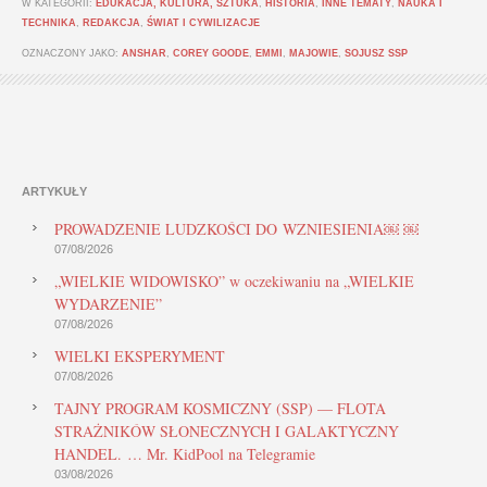
W KATEGORII:
EDUKACJA, KULTURA, SZTUKA
,
HISTORIA
,
INNE TEMATY
,
NAUKA I
TECHNIKA
,
REDAKCJA
,
ŚWIAT I CYWILIZACJE
OZNACZONY JAKO:
ANSHAR
,
COREY GOODE
,
EMMI
,
MAJOWIE
,
SOJUSZ SSP
ARTYKUŁY
PROWADZENIE LUDZKOŚCI DO WZNIESIENIA￼ ￼
07/08/2026
„WIELKIE WIDOWISKO” w oczekiwaniu na „WIELKIE
WYDARZENIE”
07/08/2026
WIELKI EKSPERYMENT
07/08/2026
TAJNY PROGRAM KOSMICZNY (SSP) — FLOTA
STRAŻNIKÓW SŁONECZNYCH I GALAKTYCZNY
HANDEL. … Mr. KidPool na Telegramie
03/08/2026