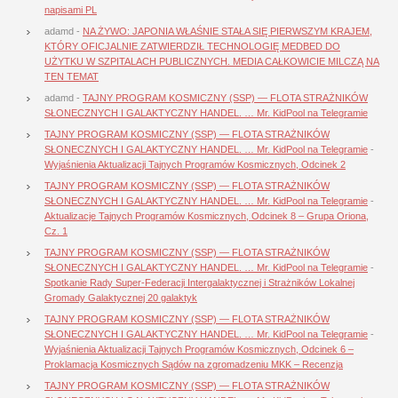
napisami PL
adamd
-
NA ŻYWO: JAPONIA WŁAŚNIE STAŁA SIĘ PIERWSZYM KRAJEM,
KTÓRY OFICJALNIE ZATWIERDZIŁ TECHNOLOGIĘ MEDBED DO
UŻYTKU W SZPITALACH PUBLICZNYCH. MEDIA CAŁKOWICIE MILCZĄ NA
TEN TEMAT
adamd
-
TAJNY PROGRAM KOSMICZNY (SSP) — FLOTA STRAŻNIKÓW
SŁONECZNYCH I GALAKTYCZNY HANDEL. … Mr. KidPool na Telegramie
TAJNY PROGRAM KOSMICZNY (SSP) — FLOTA STRAŻNIKÓW
SŁONECZNYCH I GALAKTYCZNY HANDEL. … Mr. KidPool na Telegramie
-
Wyjaśnienia Aktualizacji Tajnych Programów Kosmicznych, Odcinek 2
TAJNY PROGRAM KOSMICZNY (SSP) — FLOTA STRAŻNIKÓW
SŁONECZNYCH I GALAKTYCZNY HANDEL. … Mr. KidPool na Telegramie
-
Aktualizacje Tajnych Programów Kosmicznych, Odcinek 8 – Grupa Oriona,
Cz. 1
TAJNY PROGRAM KOSMICZNY (SSP) — FLOTA STRAŻNIKÓW
SŁONECZNYCH I GALAKTYCZNY HANDEL. … Mr. KidPool na Telegramie
-
Spotkanie Rady Super-Federacji Intergalaktycznej i Strażników Lokalnej
Gromady Galaktycznej 20 galaktyk
TAJNY PROGRAM KOSMICZNY (SSP) — FLOTA STRAŻNIKÓW
SŁONECZNYCH I GALAKTYCZNY HANDEL. … Mr. KidPool na Telegramie
-
Wyjaśnienia Aktualizacji Tajnych Programów Kosmicznych, Odcinek 6 –
Proklamacja Kosmicznych Sądów na zgromadzeniu MKK – Recenzja
TAJNY PROGRAM KOSMICZNY (SSP) — FLOTA STRAŻNIKÓW