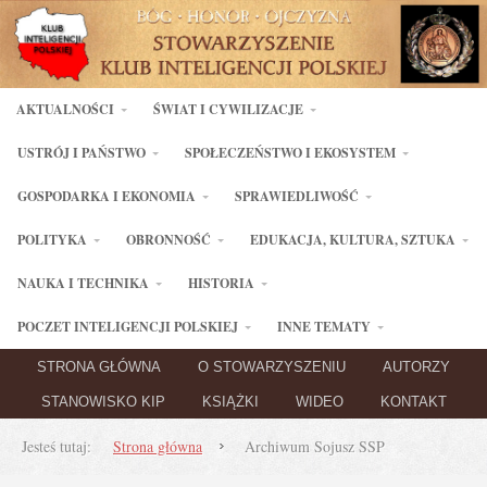
AKTUALNOŚCI
ŚWIAT I CYWILIZACJE
USTRÓJ I PAŃSTWO
SPOŁECZEŃSTWO I EKOSYSTEM
GOSPODARKA I EKONOMIA
SPRAWIEDLIWOŚĆ
POLITYKA
OBRONNOŚĆ
EDUKACJA, KULTURA, SZTUKA
NAUKA I TECHNIKA
HISTORIA
POCZET INTELIGENCJI POLSKIEJ
INNE TEMATY
STRONA GŁÓWNA
O STOWARZYSZENIU
AUTORZY
STANOWISKO KIP
KSIĄŻKI
WIDEO
KONTAKT
Jesteś tutaj:
Strona główna
Archiwum Sojusz SSP