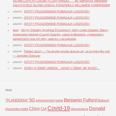
SŁONECZNYCH I GALAKTYCZNY HANDEL. … Mr. KidPool na Telegramie
-
ZAŁOŻYCIELE SŁONECZNEGO STRAŻNIKA Z WILLIAMEM TOMPKINSEM
adamd
-
ISTOTY POZAZIEMSKIE POMAGAJĄ LUDZKOŚCI
adamd
-
ISTOTY POZAZIEMSKIE POMAGAJĄ LUDZKOŚCI
adamd
-
ISTOTY POZAZIEMSKIE POMAGAJĄ LUDZKOŚCI
best
-
Ukryty Globalny Syndykat Przestępczy, który rządzi światem: Klany i
powiązania rodzinne Czarnej Szlachty, rodzin królewskich, żydowskich i
bankierskich oraz ich sfery nadzoru i zarządzania
adamd
-
ISTOTY POZAZIEMSKIE POMAGAJĄ LUDZKOŚCI
adamd
-
Pamięć duszy — “po drugiej stronie okazuje się, że to była tylko gra”
— Jarosław Dobrucki
adamd
-
ISTOTY POZAZIEMSKIE POMAGAJĄ LUDZKOŚCI
adamd
-
STARY IV ŚWIAT UMIERA… NOWY V ŚWIAT SIĘ RODZI…
TAGI
5G
Benjamin Fulford
"PLANDEMIA"
antypolonizm
banki
Białoruś
Covid-19
Donald
Chiny
CIA
chazarska mafia
depopulacja