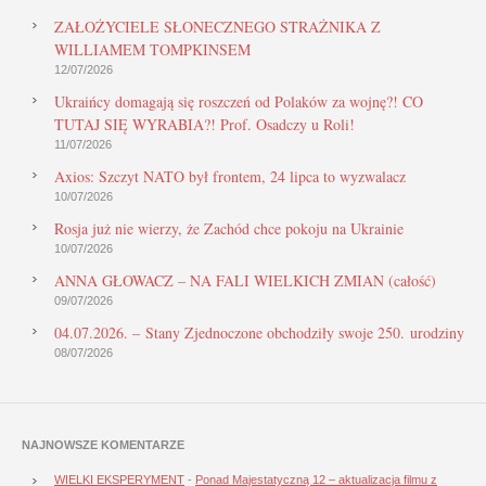
ZAŁOŻYCIELE SŁONECZNEGO STRAŻNIKA Z
WILLIAMEM TOMPKINSEM
12/07/2026
Ukraińcy domagają się roszczeń od Polaków za wojnę?! CO
TUTAJ SIĘ WYRABIA?! Prof. Osadczy u Roli!
11/07/2026
Axios: Szczyt NATO był frontem, 24 lipca to wyzwalacz
10/07/2026
Rosja już nie wierzy, że Zachód chce pokoju na Ukrainie
10/07/2026
ANNA GŁOWACZ – NA FALI WIELKICH ZMIAN (całość)
09/07/2026
04.07.2026. – Stany Zjednoczone obchodziły swoje 250. urodziny
08/07/2026
NAJNOWSZE KOMENTARZE
WIELKI EKSPERYMENT
-
Ponad Majestatyczną 12 – aktualizacja filmu z