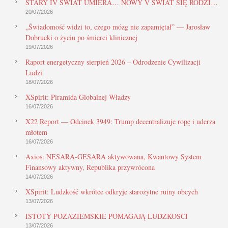
STARY IV ŚWIAT UMIERA… NOWY V ŚWIAT SIĘ RODZI…
20/07/2026
„Świadomość widzi to, czego mózg nie zapamiętał” — Jarosław
Dobrucki o życiu po śmierci klinicznej
19/07/2026
Raport energetyczny sierpień 2026 – Odrodzenie Cywilizacji
Ludzi
18/07/2026
XSpirit: Piramida Globalnej Władzy
16/07/2026
X22 Report — Odcinek 3949: Trump decentralizuje ropę i uderza
młotem
16/07/2026
Axios: NESARA-GESARA aktywowana, Kwantowy System
Finansowy aktywny, Republika przywrócona
14/07/2026
XSpirit: Ludzkość wkrótce odkryje starożytne ruiny obcych
13/07/2026
ISTOTY POZAZIEMSKIE POMAGAJĄ LUDZKOŚCI
13/07/2026