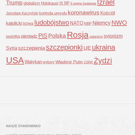
Izrael
Trump
globalizm
Holokaust
III RP
II wojna światowa
koronawirus
Kościół
kontrola umysłu
Jarosław Kaczyński
ludobójstwo
NWO
Niemcy
NATO
katolicki
lichwa
NBP
Rosja
PiS
Polska
syjonizm
pieniądz
pedofilia
satanizm
szczepionki
ukraina
UE
Syria
szczepienia
USA
Żydzi
Watykan
Władimir Putin
wybory
ZSRR
NASZE STANOWISKO