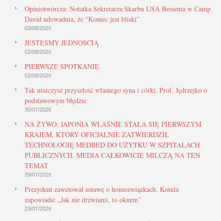
Opiniotwórcza: Notatka Sekretarza Skarbu USA Bessenta w Camp
David udowadnia, że “Koniec jest bliski”
03/08/2026
JESTEŚMY JEDNOŚCIĄ
02/08/2026
PIERWSZE SPOTKANIE
02/08/2026
Tak niszczysz przyszłość własnego syna i córki. Prof. Jędrzejko o
podstawowym błędzie
30/07/2026
NA ŻYWO: JAPONIA WŁAŚNIE STAŁA SIĘ PIERWSZYM
KRAJEM, KTÓRY OFICJALNIE ZATWIERDZIŁ
TECHNOLOGIĘ MEDBED DO UŻYTKU W SZPITALACH
PUBLICZNYCH. MEDIA CAŁKOWICIE MILCZĄ NA TEN
TEMAT
29/07/2026
Prezydent zawetował ustawę o homozwiązkach. Kotula
zapowiada: „Jak nie drzwiami, to oknem”
23/07/2026