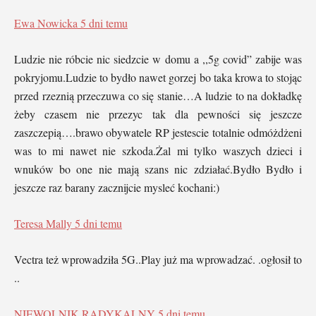
Ewa Nowicka
5 dni temu
Ludzie nie róbcie nic siedzcie w domu a ,,5g covid” zabije was
pokryjomu.Ludzie to bydło nawet gorzej bo taka krowa to stojąc
przed rzeznią przeczuwa co się stanie…A ludzie to na dokładkę
żeby czasem nie przezyc tak dla pewności się jeszcze
zaszczepią….brawo obywatele RP jestescie totalnie odmóżdżeni
was to mi nawet nie szkoda.Żal mi tylko waszych dzieci i
wnuków bo one nie mają szans nic zdziałać.Bydło Bydło i
jeszcze raz barany zacznijcie mysleć kochani:)
Teresa Mally
5 dni temu
Vectra też wprowadziła 5G..Play już ma wprowadzać. .ogłosił to
..
NIEWOLNIK RADYKALNY
5 dni temu