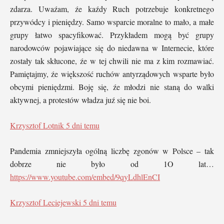
zdarza. Uwaźam, źe kaźdy Ruch potrzebuje konkretnego
przywódcy i pieniędzy. Samo wsparcie moralne to mało, a małe
grupy łatwo spacyfikować. Przykładem mogą być grupy
narodowców pojawiające się do niedawna w Internecie, które
zostały tak skłucone, źe w tej chwili nie ma z kim rozmawiać.
Pamiętajmy, źe większość ruchów antyrządowych wsparte było
obcymi pieniędzmi. Boję się, źe młodzi nie staną do walki
aktywnej, a protestów władza juź się nie boi.
Krzysztof Lotnik
5 dni temu
Pandemia zmniejszyła ogólną liczbę zgonów w Polsce – tak
dobrze nie było od 1O lat…
https://www.youtube.com/embed/9qyLdhlEnCI
Krzysztof Leciejewski
5 dni temu