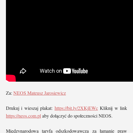
Za:
NEOS Mateusz Jarosiewicz
Drukuj i wieszaj plakat:
https://bit.ly/2XKjEWc
Kliknij w link
https://neos.com.pl
aby dołączyć do społeczności NEOS.
Międzynarodowa taryfa odszkodowawcza za łamanie praw