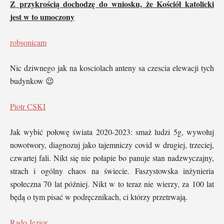
Z przykrością dochodzę do wniosku, że Kościół katolicki
jest w to umoczony
robsonicam
Nic dziwnego jak na kosciolach anteny sa czescia elewacji tych
budynkow 😉
Piotr CSKI
Jak wybić połowę świata 2020-2023: smaż ludzi 5g, wywołuj
nowotwory, diagnozuj jako tajemniczy covid w drugiej, trzeciej,
czwartej fali. Nikt się nie połapie bo panuje stan nadzwyczajny,
strach i ogólny chaos na świecie. Faszystowska inżynieria
społeczna 70 lat później. Nikt w to teraz nie wierzy, za 100 lat
będą o tym pisać w podręcznikach, ci którzy przetrwają.
Rado Jezior