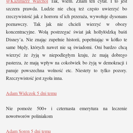
@Kazimierz Warchol
Tak, wiem. Znam ten cytat. I to jest
szczera prawda. Ludzie nie chcą też często uwierzyć bo
rzeczywistość jak z horroru sf ich przeraża, wywołuje dysonans
poznawczy. Tak jak nie chcieli wierzyć w obozy
koncentracyjne. Wolą postrzegać świat jak hollyłódzką baśń
Disney’a. Nie znając zupełnie historii, popełniając w kółko te
same błędy, których nawet nie są świadomi. Oni bardzo chcą
wierzyć że żyją w niepodległym kraju, że mają dobrego
pasterza, że mają wpływ na cokolwiek bo żyją w demokracji i
panuje powszechna wolność etc. Niestety to tylko pozory.
Rzeczywistość jest zgoła inna.
Adam Widczok
5 dni temu
Nie pomoże 500+ i czternasta emerytura na leczenie
nowotworów poliniakom
Adam Soren
5 dni temu