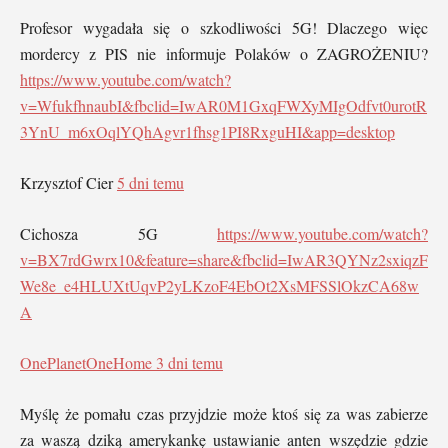
Profesor wygadała się o szkodliwości 5G! Dlaczego więc
mordercy z PIS nie informuje Polaków o ZAGROŻENIU?
https://www.youtube.com/watch?
v=WfukfhnaubI&fbclid=IwAR0M1GxqFWXyMIgOdfvt0urotR
3YnU_m6xOqlYQhAgvr1fhsg1PI8RxguHI&app=desktop
Krzysztof Cier
5 dni temu
Cichosza 5G
https://www.youtube.com/watch?
v=BX7rdGwrx10&feature=share&fbclid=IwAR3QYNz2sxiqzF
We8e_e4HLUXtUqvP2yLKzoF4EbOt2XsMFSSlOkzCA68w
A
OnePlanetOneHome
3 dni temu
Myślę że pomału czas przyjdzie może ktoś się za was zabierze
za waszą dziką amerykankę ustawianie anten wszędzie gdzie