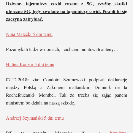
Dziwne, tajemniczy covid razem z 5G, czyżby skutki
uboczne 5G, były zwalane na tajemniczy covid. Powoli to się
zaczyna zatrybiać.
Nina Malecki
5 dni temu
Pozamykali ludzi w domach, i cichcem montowali anteny…
Halina Kaczor
5 dni temu
07.12.2018r via: Condotri Szumowski podpisał deklarację
między Polską a Zakonem maltańskim Dominik de la
Rochefoucauld- Montbel. Tak że trzeba się zając panem
ministrem bo działa na naszą szkodę.
Andrzej Szymański
5 dni temu
PiS to projekt Mossadu (?) —>
http://mr-