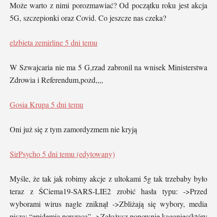
Może warto z nimi porozmawiać? Od początku roku jest akcja
5G, szczepionki oraz Covid. Co jeszcze nas czeka?
elzbieta zemirline
5 dni temu
W Szwajcaria nie ma 5 G,rzad zabronil na wnisek Ministerstwa
Zdrowia i Referendum,pozd,,,,
Gosia Krupa
5 dni temu
Oni już się z tym zamordyzmem nie kryją
SirPsycho
5 dni temu (edytowany)
Myśle, że tak jak robimy akcje z ultokami 5g tak trzebaby było
teraz z ŚCiema19-SARS-LIE2 zrobić hasła typu: ->Przed
wyborami wirus nagle zniknął ->Zbliżają się wybory, media
piszą: “epidemia powraca” ->Założysz ponownie kaganiec(który