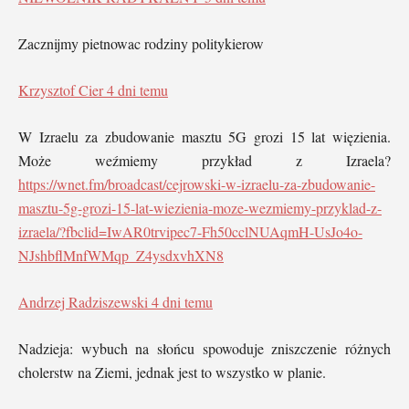
Zacznijmy pietnowac rodziny politykierow
Krzysztof Cier
4 dni temu
W Izraelu za zbudowanie masztu 5G grozi 15 lat więzienia.
Może weźmiemy przykład z Izraela?
https://wnet.fm/broadcast/cejrowski-w-izraelu-za-zbudowanie-
masztu-5g-grozi-15-lat-wiezienia-moze-wezmiemy-przyklad-z-
izraela/?fbclid=IwAR0trvipec7-Fh50cclNUAqmH-UsJo4o-
NJshbflMnfWMqp_Z4ysdxvhXN8
Andrzej Radziszewski
4 dni temu
Nadzieja: wybuch na słońcu spowoduje zniszczenie różnych
cholerstw na Ziemi, jednak jest to wszystko w planie.