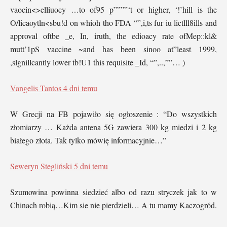
vaocin<>elliuocy …to of95 p””””‘t or higher, ‘!’hill is the
O/licaoytln<sbu!d on whioh tho FDA “”,i,ts fur iu lictlll8ills and
approval oftbe _e, In, iruth, the edioacy rate ofMep::kl&
mutt’1pS vaccine ~and has been sinoo at”least 1999,
,slgnillcantly lower tb!U1 this requisite _Id, “”,..,””… )
Vangelis Tantos
4 dni temu
W Grecji na FB pojawiło się ogłoszenie : “Do wszystkich
złomiarzy … Każda antena 5G zawiera 300 kg miedzi i 2 kg
białego złota. Tak tylko mówię informacyjnie…”
Seweryn Stegliński
5 dni temu
Szumowina powinna siedzieć albo od razu stryczek jak to w
Chinach robią…Kim sie nie pierdzieli… A tu mamy Kaczogród.