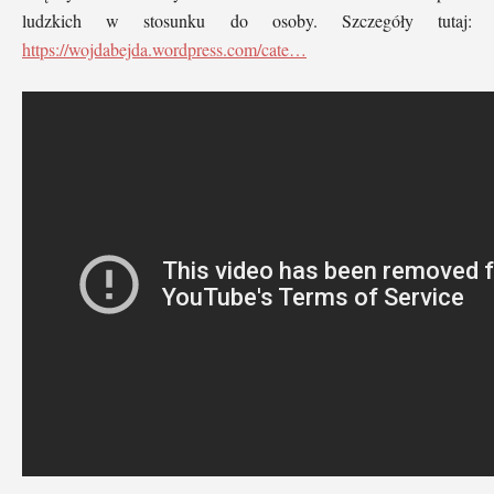
ludzkich w stosunku do osoby. Szczegóły tutaj:
https://wojdabejda.wordpress.com/cate…