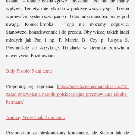
dzialal” – totalne bezmozgowe” myslenie”. Na nic nie mamy
wpływu. Teoretycznie tylko bo w praktyce wsxyscy śpią. Trzeba
wprowafzic system szwajcarski . Glos ludzi musi byc brany pod
uwagę. Koniec-kropka . Tego nie możemy odpuścić.
Stanowczo, konsekwentnie i do przodu. Oby wiecej takich ludzi
młodych jak Pan i np. P. Marcin B. Czy p. Justyna S.
Powinniście sie skrzyknąć. Dzialacie w kierunku zdrowia a
nawet zycia. Pozdrawiam.
Billy Pistolet
5 dni temu
Proponuję się zapoznać
https://niezaleznemediapodlasia.pl/45-
zasad-zniewolenia-narodu-polskiegotajne-przemowienie-jakuba-
bermana/
Andrzej Wcześniak
5 dni temu
Przepraszam za nieskończony komentarz, ale Starym tak się