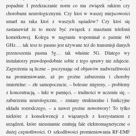
popadnie I przekraczanie norm co ma związek rakiem czy
chorobami neurologicznymi. Czy ktoś w waszej miejscowości
umarł na raka ktoś z waszych sąsiadów? Czy ktoś się
zastanawiał że to może być związek z masztami telefonii
komórkowej. Kolega w nagraniu wspominał o paśmie 60
GHz…. tak tesz to pasmo jest używane też do transmisji danych
przenoszenia pasma 5g… tak właśnie 5G. Dlatego wy
instalatorzy prawdopodobnie sobie z tego sprawy nie zdajecie.
Zagrożenia są liczne – poczynając od objawów nadwrażliwości
na promieniowanie, aż po groźne zaburzenia i choroby
śmiertelne: – złe samopoczucie, – bolesne migreny, – problemy
z koncentracją, – luki w pamięci, – trudności w uczeniu się, –
zaburzenia neurologiczne, – zmiany strukturalne i funkcyjne
układu rozrodczego, – a nawet groźne nowotwory! To tylko
niektóre z konsekwencji z wiązanych z korzystaniem z
urządzeń, które nieustannie emitują fale elektromagnetyczne o
dużej częstotliwości. O szkodliwości promieniowania RF-EMF