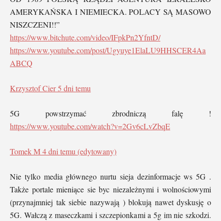
AMERYKAŃSKA I NIEMIECKA. POLACY SĄ MASOWO
NISZCZENI!!”
https://www.bitchute.com/video/IFpkPn2YfntD/
https://www.youtube.com/post/Ugyuye1ElaLU9HHSCER4Aa
ABCQ
Krzysztof Cier
5 dni temu
5G powstrzymać zbrodniczą falę !
https://www.youtube.com/watch?v=2Gv6cLvZbqE
Tomek M
4 dni temu (edytowany)
Nie tylko media głównego nurtu sieja dezinformacje ws 5G .
Także portale mieniące sie byc niezależnymi i wolnościowymi
(przynajmniej tak siebie nazywają ) blokują nawet dyskusję o
5G. Wałczą z maseczkami i szczepionkami a 5g im nie szkodzi.