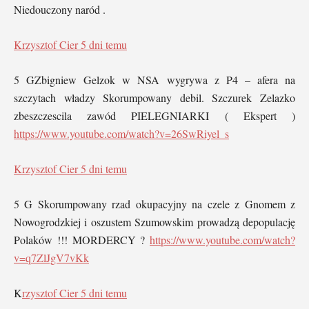
Niedouczony naród .
Krzysztof Cier
5 dni temu
5 GZbigniew Gelzok w NSA wygrywa z P4 – afera na
szczytach władzy Skorumpowany debil. Szczurek Zelazko
zbeszczescila zawód PIELEGNIARKI ( Ekspert )
https://www.youtube.com/watch?v=26SwRiyel_s
Krzysztof Cier
5 dni temu
5 G Skorumpowany rzad okupacyjny na czele z Gnomem z
Nowogrodzkiej i oszustem Szumowskim prowadzą depopulację
Polaków !!! MORDERCY ?
https://www.youtube.com/watch?
v=q7ZlJgV7vKk
K
rzysztof Cier
5 dni temu