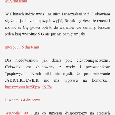
M
5 dni temu
W Chinach ludzie wyszli na ulice i rozczaskali te 5 G obawiam
się że to jeden z najlepszych wyjść, Bo jak będziesz się rzucać i
mówić że Cię głowa boli to do wariatów cie zamkną. Jeszcze
jeden kraj wycofuje 5 G ale już nie pamiętam jaki
intesp777
5 dni temu
Dla niedowiarków jak działa pole elektromagnetyczne.
Człowiek jest zbudowany z wody i przewodników
“prądowych”. Niech nikt nie myśli, że promieniowanie
JAKICHKOLWIEK nie ma wpływu na komórki…
https://youtu.be/5PpszjaNF8s
F Adamus
4 dni temu
@Kvothe 99
…na co umierali dyspozytorzy na stacjach