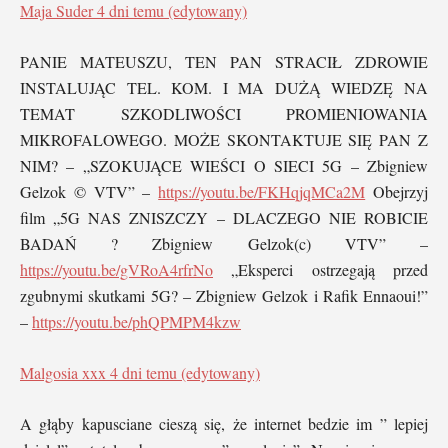
Maja Suder
4 dni temu (edytowany)
PANIE MATEUSZU, TEN PAN STRACIŁ ZDROWIE
INSTALUJĄC TEL. KOM. I MA DUŻĄ WIEDZĘ NA
TEMAT SZKODLIWOŚCI PROMIENIOWANIA
MIKROFALOWEGO. MOŻE SKONTAKTUJE SIĘ PAN Z
NIM? – „SZOKUJĄCE WIEŚCI O SIECI 5G – Zbigniew
Gelzok © VTV” –
https://youtu.be/FKHqjqMCa2M
Obejrzyj
film „5G NAS ZNISZCZY – DLACZEGO NIE ROBICIE
BADAŃ ? Zbigniew Gelzok(c) VTV” –
https://youtu.be/gVRoA4rfrNo
„Eksperci ostrzegają przed
zgubnymi skutkami 5G? – Zbigniew Gelzok i Rafik Ennaoui!”
–
https://youtu.be/phQPMPM4kzw
Malgosia xxx
4 dni temu (edytowany)
A głąby kapusciane cieszą się, że internet bedzie im ” lepiej