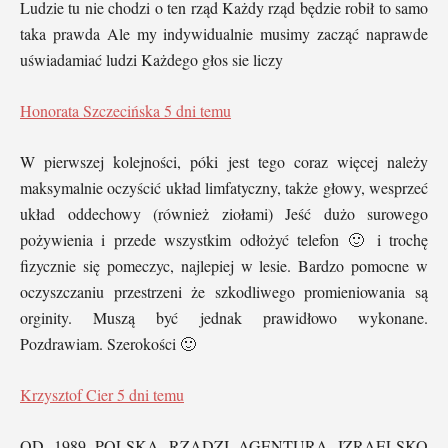
Ludzie tu nie chodzi o ten rząd Każdy rząd będzie robił to samo
taka prawda Ale my indywidualnie musimy zacząć naprawde
uświadamiać ludzi Każdego głos sie liczy
Honorata Szczecińska
5 dni temu
W pierwszej kolejności, póki jest tego coraz więcej należy
maksymalnie oczyścić układ limfatyczny, także głowy, wesprzeć
układ oddechowy (również ziołami) Jeść dużo surowego
pożywienia i przede wszystkim odłożyć telefon 🙂 i trochę
fizycznie się pomeczyc, najlepiej w lesie. Bardzo pomocne w
oczyszczaniu przestrzeni że szkodliwego promieniowania są
orginity. Muszą być jednak prawidłowo wykonane.
Pozdrawiam. Szerokości 🙂
Krzysztof Cier
5 dni temu
OD 1989 POLSKĄ RZĄDZI AGENTURA IZRAELSKO