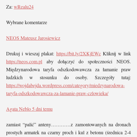
Za:
wRealu24
Wybrane komentarze
NEOS Mateusz Jarosiewicz
Drukuj i wieszaj plakat:
https://bit.ly/2XKjEWc
Kliknij w link
https://neos.com.pl
aby dołączyć do społeczności NEOS.
Międzynarodowa taryfa odszkodowawcza za łamanie praw
ludzkich w stosunku do osoby. Szczegóły tutaj:
https://wojdabejda.wordpress.com/category/miedzynarodowa-
taryfa-odszkodowawcza-za-lamanie-praw-czlowieka/
Agata Neblo
5 dni temu
zamiast “palić” anteny…………z zamontowanych na dronach
prostych armatek na czarny proch i kul z betonu (średnica 2-4