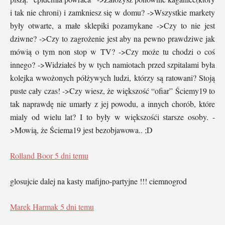
i tak nie chroni) i zamkniesz się w domu? ->Wszystkie markety
były otwarte, a małe sklepiki pozamykane ->Czy to nie jest
dziwne? ->Czy to zagrożenie jest aby na pewno prawdziwe jak
mówią o tym non stop w TV? ->Czy może tu chodzi o coś
innego? ->Widziałeś by w tych namiotach przed szpitalami była
kolejka wwożonych półżywych ludzi, którzy są ratowani? Stoją
puste cały czas! ->Czy wiesz, że większość “ofiar” Ściemy19 to
tak naprawdę nie umarły z jej powodu, a innych chorób, które
mialy od wielu lat? I to były w większośći starsze osoby. -
>Mowią, że Ściema19 jest bezobjawowa.. ;D
Rolland Boor
5 dni temu
glosujcie dalej na kasty mafijno-partyjne !!! ciemnogrod
Marek Harmak
5 dni temu