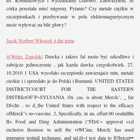
tel. Komurkowych i wydziekamy czasowo. Zauważyłem, że
córka przestała mieć migreny. Pytanie? Czy metale ciężkie w
szczepionkach i przebywanie w polu elektromagnetycznym
może wpływać na bile głowy?
Jacek Norbert Włoszek
4 dni temu
@Weles Zapolski
Dawka i zakres fal może być szkodliwe i
zabójcze jednoczesnie , jak kazda dawka czegokolwiek. 27.
10.2010 1 USA wycofało szczepionki zawierajaće min, metale
cieżkie i i sprzedało je do Polski i Rumunii. UNITED STATES
DlSTRICTCOURT FOR TIlE llASTERN
DISTRIcrOF’P~SYLVANlA 1bi. cas. is about MercIc’, _ fur
DJ<Ite . ro d_tbe United States with respect to the efficacy
ofMerck”s m~vaocine. 2, Specifically, in an, effurt 00 ooalnlllln
II> Food and Drug Administration (“FDA’~ approval <r,d
exclusive llooruoe to uell tbe vtWCine, MercIc has used
irnprupor testinjI technique. and tal.ifi~l test data to fObricut••