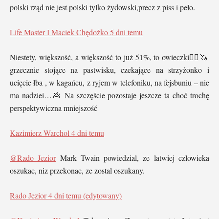
polski rząd nie jest polski tylko żydowski,precz z piss i peło.
Life Master I Maciek Chędożko
5 dni temu
Niestety, większość, a większość to już 51%, to owieczki🤦‍♂️🦄
grzecznie stojące na pastwisku, czekające na strzyżonko i
ucięcie łba , w kagańcu, z ryjem w telefoniku, na fejsbuniu – nie
ma nadziei…💩 Na szczęście pozostaje jeszcze ta choć trochę
perspektywiczna mniejszość
Kazimierz Warchol
4 dni temu
@Rado Jezior
Mark Twain powiedzial, ze latwiej czlowieka
oszukac, niz przekonac, ze zostal oszukany.
Rado Jezior
4 dni temu (edytowany)