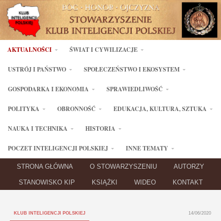
AKTUALNOŚCI
ŚWIAT I CYWILIZACJE
USTRÓJ I PAŃSTWO
SPOŁECZEŃSTWO I EKOSYSTEM
GOSPODARKA I EKONOMIA
SPRAWIEDLIWOŚĆ
POLITYKA
OBRONNOŚĆ
EDUKACJA, KULTURA, SZTUKA
NAUKA I TECHNIKA
HISTORIA
POCZET INTELIGENCJI POLSKIEJ
INNE TEMATY
STRONA GŁÓWNA
O STOWARZYSZENIU
AUTORZY
STANOWISKO KIP
KSIĄŻKI
WIDEO
KONTAKT
KLUB INTELIGENCJI POLSKIEJ
14/06/2020