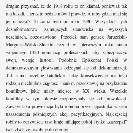
drugim przyznać, że do 1918 roku to on kłamał, ponieważ tak
mu kazali, a teraz to będzie mówił prawdę. A niby gdzie miał się
jej nauczyć? To samo było po roku 1990. Wszystkich tych
dezinformatorów, zajmujących stanowiska na wyższych
uczelniach, pozostawiono. Przecież sam gensek Jaruzelski-
Margules-Wolski-Słuckin rozdał w pierwszym roku stanu
wojennego 1320 nominacji profesorskich, aby zabezpieczyć
swoją wersję historii. Podobnie Episkopat Polski w
demokratycznym głosowaniu odżegnał się od dekomunizacji.
Tak samo uczelnie katolickie. Jakie konsekwencje ma tego
rodzaju niechlubna ciągłość „nauki”, przedstawię na przykładzie
konfliktów, jakie miały miejsce w XX wieku. Wszelkie
konflikty w tym okresie rozpoczynały się od prowokacji.
Zawsze taka prowokacja była robiona przez napastnika w celu
uzasadnienia późniejszych akcji pacyfikacyjnych. Najczęściej
robiły to oczywiście tzw. kraje miłujące pokój i tylko „zaczepki”
tych złych zmuszały je do obrony.