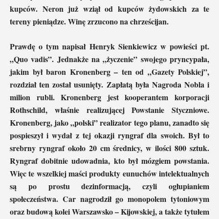
kupców. Neron już wziął od kupców żydowskich za te
tereny pieniądze. Winę zrzucono na chrześcijan.
Prawdę o tym napisał Henryk Sienkiewicz w powieści pt.
„Quo vadis”. Jednakże na „życzenie” swojego pryncypała,
jakim był baron Kronenberg – ten od „Gazety Polskiej”,
rozdział ten został usunięty. Zapłatą była Nagroda Nobla i
milion rubli. Kronenberg jest kooperantem korporacji
Rothschild, właśnie realizującej Powstanie Styczniowe.
Kronenberg, jako „polski” realizator tego planu, zanadto się
pospieszył i wydał z tej okazji ryngraf dla swoich. Był to
srebrny ryngraf około 20 cm średnicy, w ilości 800 sztuk.
Ryngraf dobitnie udowadnia, kto był mózgiem powstania.
Więc te wszelkiej maści produkty eunuchów intelektualnych
są po prostu dezinformacją, czyli ogłupianiem
społeczeństwa. Car nagrodził go monopolem tytoniowym
oraz budową kolei Warszawsko – Kijowskiej, a także tytułem