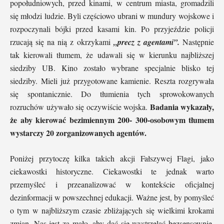
popołudniowych, przed kinami, w centrum miasta, gromadzili
się młodzi ludzie. Byli częściowo ubrani w mundury wojskowe i
rozpoczynali bójki przed kasami kin. Po przyjeździe policji
rzucają się na nią z okrzykami
„precz z agentami”.
Następnie
tak kierowali tłumem, że udawali się w kierunku najbliższej
siedziby UB. Kino zostało wybrane specjalnie blisko tej
siedziby. Mieli już przygotowane kamienie. Reszta rozgrywała
się spontanicznie. Do tłumienia tych sprowokowanych
Badania wykazały,
rozruchów używało się oczywiście wojska.
że aby kierować bezimiennym 200- 300-osobowym tłumem
wystarczy 20 zorganizowanych agentów.
Poniżej przytoczę kilka takich akcji Fałszywej Flagi, jako
ciekawostki historyczne. Ciekawostki te jednak warto
przemyśleć i przeanalizować w kontekście oficjalnej
dezinformacji w powszechnej edukacji. Ważne jest, by pomyśleć
o tym w najbliższym czasie zbliżających się wielkimi krokami
zmian. Nas jest za mało, aby dać się wystrzelać bezsensownie.