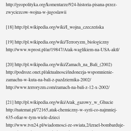
http://geopolityka.org/komentarze/924-historia-pisana-przez-
zwyciezcow-wojna-w-jugoslawii
[18] http://pl.wikipedia.org/wiki/I_wojna_czeczeńska
[19] http://pl.wikipedia.org/wiki/Terroryzm_biologiczny
http://www.wprost.pl/ar/19847/Atak-waglikiem-na-USA-aktl/
[20] http://pl.wikipedia.org/wiki/Zamach_na_Bali_(2002)
http://podroze.onet.pl/aktualnosci/indonezja-wspomnienie-
zamachu-w-kuta-na-bali-z-pazdziernika-2002/
http://www.terroryzm.com/zamach-na-bali-z-12-x-2002/
[21] http://pl.wikipedia.org/wiki/Atak_gazowy_w_Ghucie
http://natemat.pl/72165,atak-chemiczny-w-syrii-co-najmniej-
635-ofiar-w-tym-wiele-dzieci
http://www.tvn24.pl/wiadomosci-ze-swiata,2/izrael-bombarduje-