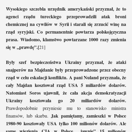
Wysokiego szczebla urzędnik amerykański przyznał, że to
agenci rządu tureckiego przeprowadzili atak broni
chemicznej na cywilów w Syrii i starali się zrzucić winę na
rząd syryjski. Co permanentnie powtarza polskojęzyczna
prasa. Wiadomo, kłamstwo powtarzane 1000 razy zmienia
się w „prawdę”.[
21]
Były szef bezpieczeństwa Ukrainy przyznał, że ataki
snajperów na Majdanie były przeprowadzone przez obecny
rząd w celu eskalacji konfliktu. A pani Nuland przyznała, że
cały Majdan kosztował rząd USA 5 miliardów dolarów.
Natomiast Soros ujawnił, że cała akcja demokratyzacji
Ukrainy kosztowała go 20 miliardów dolarów.
Prawdopodobnie przyniesie mu to stanowisko ministra
Jak pamiętamy, zamieszki w Polsce
finansów, lub skarbu.
1980-90 kosztowały USA tylko 100 milionów dolarów. Ale
same więzienia CIA w Polsce, „jawnie” 15 milionów