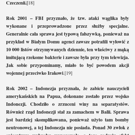
Czeczenii.[
18]
Rok 2001 – FBI przyznało, że tzw. ataki wąglika były
wykonane i przeprowadzone przez służby specjalne.
Generalnie cała sprawa jest typową fałszywką, ponieważ na
przykład w Białym Domu agenci zawsze potrafili wyłowić z
10 000 listów otrzymywanych dziennie, ten właściwy z mąką
imitującą rzekome bakterie i zawsze była przy tym telewizja.
Jak sobie przypominamy, miało to być powodem akcji
wojennej przeciwko Irakowi
.[19]
Rok 2002 – Indonezja przyznała, że zabicie nauczycieli
amerykańskich na Papua, dokonane zostało przez wojsko
Indonezji. Chodziło o zrzuceni winy na separatystów.
Również rząd Indonezji stał za zamachem w Balii. Sprawa
jest bardziej skomplikowana, ponieważ użyto tam bomby
neutronowej, a tej Indonezja nie posiada. Ponad 30 zwłok z