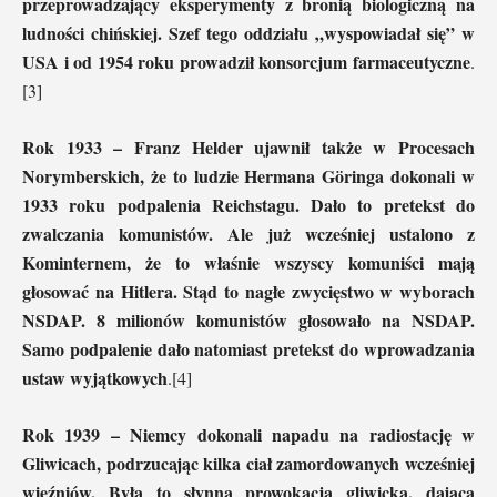
przeprowadzający eksperymenty z bronią biologiczną na
ludności chińskiej. Szef tego oddziału „wyspowiadał się” w
USA i od 1954 roku prowadził konsorcjum farmaceutyczne
.
[3]
Rok 1933 – Franz Helder ujawnił także w Procesach
Norymberskich, że to ludzie Hermana Göringa dokonali w
1933 roku podpalenia Reichstagu. Dało to pretekst do
zwalczania komunistów. Ale już wcześniej ustalono z
Kominternem, że to właśnie wszyscy komuniści mają
głosować na Hitlera. Stąd to nagłe zwycięstwo w wyborach
NSDAP. 8 milionów komunistów głosowało na NSDAP.
Samo podpalenie dało natomiast pretekst do wprowadzania
ustaw wyjątkowych
.[4]
Rok 1939 – Niemcy dokonali napadu na radiostację w
Gliwicach, podrzucając kilka ciał zamordowanych wcześniej
więźniów. Była to słynna prowokacja gliwicka, dająca