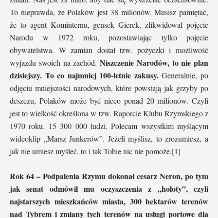
To nieprawda, że Polaków jest 38 milionów. Musisz pamiętać,
że to agent Kominternu, gensek Gierek, zlikwidował pojęcie
Narodu w 1972 roku, pozostawiając tylko pojęcie
obywatelstwa. W zamian dostał tzw. pożyczki i możliwość
Niszczenie Narodów, to nie plan
wyjazdu swoich na zachód.
dzisiejszy. To co najmniej 100-letnie zakusy.
Generalnie, po
odjęciu mniejszości narodowych, które powstają jak grzyby po
deszczu, Polaków może być nieco ponad 20 milionów. Czyli
jest to wielkość określona w tzw. Raporcie Klubu Rzymskiego z
1970 roku. 15 300 000 ludzi. Polecam wszystkim myślącym
wideoklip „Marsz Junkerów”. Jeżeli myślisz, to zrozumiesz, a
jak nie umiesz myśleć, to i tak Tobie nic nie pomoże.[1]
Rok 64 – Podpalenia Rzymu dokonał cesarz Neron, po tym
jak senat odmówił mu oczyszczenia z „hołoty”, czyli
najstarszych mieszkańców miasta, 300 hektarów terenów
nad Tybrem i zmiany tych terenów na usługi portowe dla