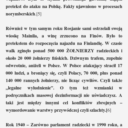
pretekst do ataku na Polskę. Fakty ujawniono w procesach
norymberskich
.[5]
Również w tym samym roku Rosjanie sami ostrzelali swoją
wioskę Mainila, a winę zrzucono na Finów. Było to
pretekstem do rozpoczęcia najazdu na Finlandię. W czasie
walk zginęło ponad 500 000 ŻOŁNIERZY radzieckich i
około 20 000 żołnierzy fińskich. Dziwnym trafem, zupełnie
odwrotnie, aniżeli w Polsce. W Polsce atakujący stracił 17
000 ludzi, a broniący się, czyli Polacy, 70 000, plus ponad
140 000 rannych żołnierzy, nie licząc cywilów. Czyli także
„legalne wyludnienie”. O tym też wzmianki w
podręcznikach masowej dezinformacji nie uświadczysz. A
taki jest między innymi cel konfliktów zbrojnych –
wymordowanie warstwy przywódczej czyli szlachty.[
6]
Rok 1940 – Zarówno parlament radziecki w 1990 roku, a