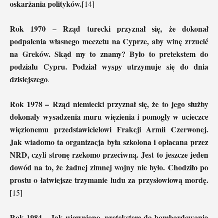
oskarżania polityków.[
14]
Rok 1970 – Rząd turecki przyznał się, że dokonał
podpalenia własnego meczetu na Cyprze, aby winę zrzucić
na Greków. Skąd my to znamy? Było to pretekstem do
podziału Cypru. Podział wyspy utrzymuje się do dnia
dzisiejszego
.
Rok 1978 – Rząd niemiecki przyznał się, że to jego służby
dokonały wysadzenia muru więzienia i pomogły w ucieczce
więzionemu przedstawicielowi Frakcji Armii Czerwonej.
Jak wiadomo ta organizacja była szkolona i opłacana przez
NRD, czyli stronę rzekomo przeciwną. Jest to jeszcze jeden
dowód na to, że żadnej zimnej wojny nie było. Chodziło po
prostu o łatwiejsze trzymanie ludu za przysłowiową mordę.
[
15]
Rok 1984 – Jak ujawniono, pretekstem do bombardowania