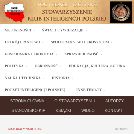
AKTUALNOŚCI
ŚWIAT I CYWILIZACJE
USTRÓJ I PAŃSTWO
SPOŁECZEŃSTWO I EKOSYSTEM
GOSPODARKA I EKONOMIA
SPRAWIEDLIWOŚĆ
POLITYKA
OBRONNOŚĆ
EDUKACJA, KULTURA, SZTUKA
NAUKA I TECHNIKA
HISTORIA
POCZET INTELIGENCJI POLSKIEJ
INNE TEMATY
STRONA GŁÓWNA
O STOWARZYSZENIU
AUTORZY
STANOWISKO KIP
KSIĄŻKI
WIDEO
KONTAKT
MATERIAŁY NADESŁANE
19/11/2015