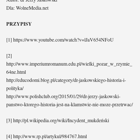
Dla: WolneMedia.net
PRZYPISY
[1] https://www.youtube.com/watch?v=lJaV654NFoU
[2]
http://www.imperiumromanum.edu.pl/wielki_pozar_w_rzymie_
64ne.html
http://educodomi.blog.pl/category/dr-jaskowskiego-historia-i-
polityka/
http://www.polishclub.org/2015/01/29/dr-jerzy-jaskowski-
panstwo-ktorego-historia-jest-na-klamstwie-nie-moze-przetrwac/
[3] http://pl.wikipedia.org/wiki/Incydent_mukdeński
[4] http://www.rp.pl/artykul/984767.html