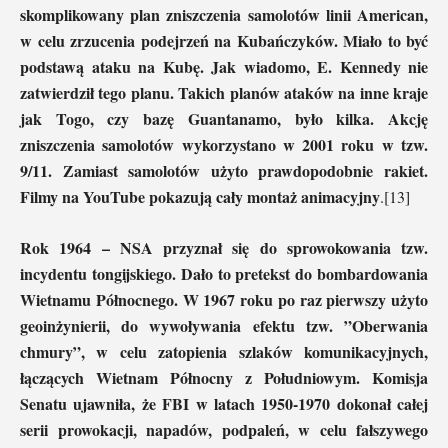
skomplikowany plan zniszczenia samolotów linii American,
w celu zrzucenia podejrzeń na Kubańczyków. Miało to być
podstawą ataku na Kubę. Jak wiadomo, E. Kennedy nie
zatwierdził tego planu. Takich planów ataków na inne kraje
jak Togo, czy bazę Guantanamo, było kilka. Akcję
zniszczenia samolotów wykorzystano w 2001 roku w tzw.
9/11. Zamiast samolotów użyto prawdopodobnie rakiet.
Filmy na YouTube pokazują cały montaż animacyjny
.[13]
Rok 1964 – NSA przyznał się do sprowokowania tzw.
incydentu tongijskiego. Dało to pretekst do bombardowania
Wietnamu Północnego. W 1967 roku po raz pierwszy użyto
geoinżynierii, do wywoływania efektu tzw. ”Oberwania
chmury”, w celu zatopienia szlaków komunikacyjnych,
łączących Wietnam Północny z Południowym. Komisja
Senatu ujawniła, że FBI w latach 1950-1970 dokonał całej
serii prowokacji, napadów, podpaleń, w celu fałszywego