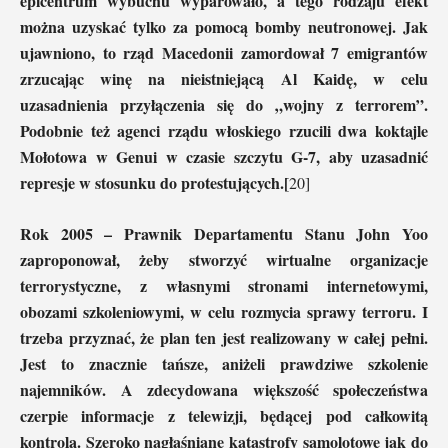
epicentrum wybuchu wyparowało, a tego rodzaju efekt
można uzyskać tylko za pomocą bomby neutronowej. Jak
ujawniono, to rząd Macedonii zamordował 7 emigrantów
zrzucając winę na nieistniejącą Al Kaidę, w celu
uzasadnienia przyłączenia się do „wojny z terrorem”.
Podobnie też agenci rządu włoskiego rzucili dwa koktajle
Mołotowa w Genui w czasie szczytu G-7, aby uzasadnić
represje w stosunku do protestujących.[
20]
Rok 2005 – Prawnik Departamentu Stanu John Yoo
zaproponował, żeby stworzyć wirtualne organizacje
terrorystyczne, z własnymi stronami internetowymi,
obozami szkoleniowymi, w celu rozmycia sprawy terroru. I
trzeba przyznać, że plan ten jest realizowany w całej pełni.
Jest to znacznie tańsze, aniżeli prawdziwe szkolenie
najemników. A zdecydowana większość społeczeństwa
czerpie informacje z telewizji, będącej pod całkowitą
kontrolą. Szeroko nagłaśniane katastrofy samolotowe jak do