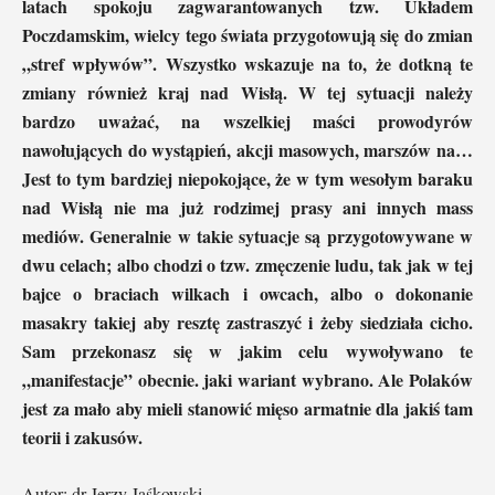
latach spokoju zagwarantowanych tzw. Układem
Poczdamskim, wielcy tego świata przygotowują się do zmian
„stref wpływów”. Wszystko wskazuje na to, że dotkną te
zmiany również kraj nad Wisłą. W tej sytuacji należy
bardzo uważać, na wszelkiej maści prowodyrów
nawołujących do wystąpień, akcji masowych, marszów na…
Jest to tym bardziej niepokojące, że w tym wesołym baraku
nad Wisłą nie ma już rodzimej prasy ani innych mass
mediów. Generalnie w takie sytuacje są przygotowywane w
dwu celach; albo chodzi o tzw. zmęczenie ludu, tak jak w tej
bajce o braciach wilkach i owcach, albo o dokonanie
masakry takiej aby resztę zastraszyć i żeby siedziała cicho.
Sam przekonasz się w jakim celu wywoływano te
„manifestacje” obecnie. jaki wariant wybrano. Ale Polaków
jest za mało aby mieli stanowić mięso armatnie dla jakiś tam
teorii i zakusów.
Autor: dr Jerzy Jaśkowski