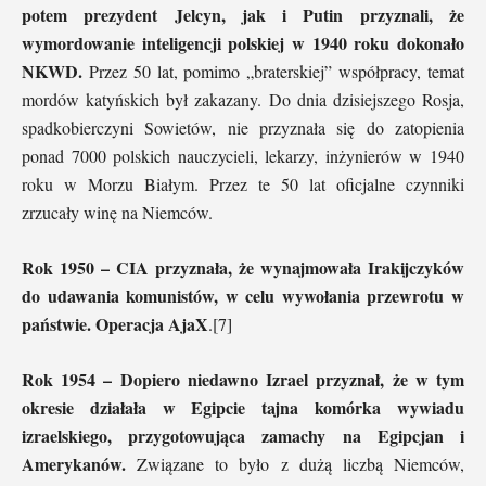
potem prezydent Jelcyn, jak i Putin przyznali, że
wymordowanie inteligencji polskiej w 1940 roku dokonało
NKWD.
Przez 50 lat, pomimo „braterskiej” współpracy, temat
mordów katyńskich był zakazany. Do dnia dzisiejszego Rosja,
spadkobierczyni Sowietów, nie przyznała się do zatopienia
ponad 7000 polskich nauczycieli, lekarzy, inżynierów w 1940
roku w Morzu Białym. Przez te 50 lat oficjalne czynniki
zrzucały winę na Niemców.
Rok 1950 – CIA przyznała, że wynajmowała Irakijczyków
do udawania komunistów, w celu wywołania przewrotu w
państwie. Operacja AjaX
.[7]
Rok 1954 – Dopiero niedawno Izrael przyznał, że w tym
okresie działała w Egipcie tajna komórka wywiadu
izraelskiego, przygotowująca zamachy na Egipcjan i
Amerykanów.
Związane to było z dużą liczbą Niemców,