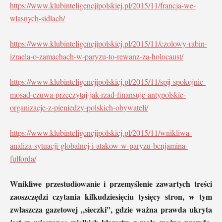
https://www.klubinteligencjipolskiej.pl/2015/11/francja-we-
wlasnych-sidlach/
https://www.klubinteligencjipolskiej.pl/2015/11/czolowy-rabin-
izraela-o-zamachach-w-paryzu-to-rewanz-za-holocaust/
https://www.klubinteligencjipolskiej.pl/2015/11/spij-spokojnie-
mosad-czuwa-przeczytaj-jak-rzad-finansuje-antypolskie-
organizacje-z-pieniedzy-polskich-obywateli/
https://www.klubinteligencjipolskiej.pl/2015/11/wnikliwa-
analiza-sytuacji-globalnej-i-atakow-w-paryzu-benjamina-
fulforda/
Wnikliwe przestudiowanie i przemyślenie zawartych treści
zaoszczędzi czytania kilkudziesięciu tysięcy stron, w tym
zwłaszcza gazetowej „sieczki”, gdzie ważna prawda ukryta