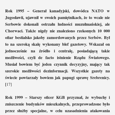
Rok 1995 – Generał kanadyjski, dowódca NATO w
Jugosławii, ujawnił w swoich pamiętnikach, że to wcale nie
Serbowie dokonali ostrzału ludności muzułmańskiej, ale
Chorwaci. Także nigdy nie znaleziono rzekomych 10 000
ofiar bestialsko jakoby zamordowanych przez Serbów. Był
to na szeroką skalę wykonany blef gazetowy. Wskazał on
jednocześnie na źródło i centralę, posiadającą takie
możliwości, czyli de facto istnienie Rządu Światowego.
Musiał bowiem być jeden czynnik decyzyjny, mający tak
szerokie możliwości dezinformacji. Wszystkie gazety na
świecie powtarzały bowiem jak papugi sprawę Srebrenicy.
[
17]
Rok 1999 – Starszy oficer KGB przyznał, że wybuchy i
zniszczenie budynków mieszkalnych, przeprowadzone było
przez służby specjalne, w celu uzasadnienia atakowania