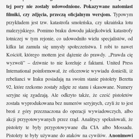
tej pory nie zostały udowodnione. Pokazywane natomiast
filmiki, czy zdjęcia, przeczą oficjalnym wersjom.
Typowym
przykładem jest tzw. katastrofa smoleńska, czy ukraińska lotu
malezyjskiego. Pomimo braku dowodu jakiejkolwiek katastrofy
lotniczej w tym rejonie, co udowodniło wielu specjalistów, od
kilku lat zamula się umysły społeczeństwa. I robi to nawet
Kościół, którego mottem jest dążenie do prawdy. „Prawda cię
wyzwoli” – dziwnie to nie koreluje z faktami. United Press
International poinformował, że oficerowie wywiadu donieśli, iż
rebelianci w Iraku posiadają na swoim stanie pistolety Beretta
92, które rzekomo zostały zdjęte ze stanu i skasowane. Numery
seryjne się zgadzają. Ale odkryto także, że cześć pistoletów
została wyprodukowana bez numerów seryjnych, czyli że to jest
broń z góry przeznaczona do operacji wywiadowczych, albo
akcji przygotowywanych przez rząd. Analitycy spekulowali, że
pistolety te były przygotowywane dla CIA albo Mossadu.
Anonimowi
Pistolety te były używane do ataków na cywilów.