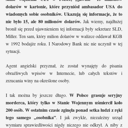
dolarów w kartonie, które przyniósł ambasador USA do
wiadomych sobie osobników. Ukazują się informacje, że to
nie było 15, ale 80 milionów dolarów.
Jak wiemy, najdłużej
bronił się przed ujawnieniem tej informacji były sekretarz SLD,
Miller. Ten sam, który milion dolarów w walizce oddawał KGB
w 1992 bodajże roku. I Narodowy Bank nic nie uczynił w tej
sytuacji.
Agent angielski przyznał, że został wynajęty do pisania
obraźliwych wpisów w Internecie, lub całych tekstów i
zrzucania winy na określone osoby.
W Polsce grasuje seryjny
I tak można by jeszcze długo.
morderca, który tylko w Stanie Wojennym uśmiercił koło
200 osób. W ostatnim czasie zginęła ponad setka ludzi z ręki
tego samego „osobnika”
. I jak zwykle, niezależny urząd
wymiaru sprawiedliwości nigdy niczego nie odkrył. A niby z