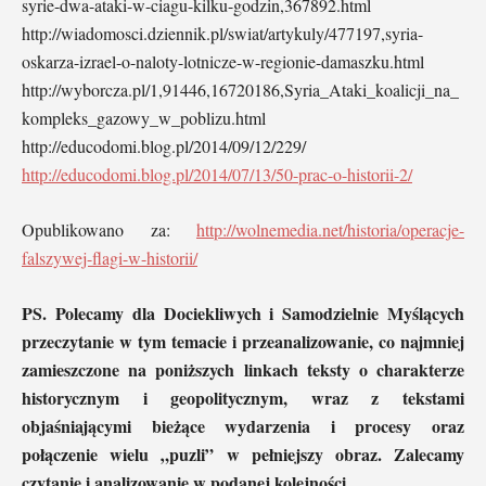
syrie-dwa-ataki-w-ciagu-kilku-godzin,367892.html
http://wiadomosci.dziennik.pl/swiat/artykuly/477197,syria-
oskarza-izrael-o-naloty-lotnicze-w-regionie-damaszku.html
http://wyborcza.pl/1,91446,16720186,Syria_Ataki_koalicji_na_
kompleks_gazowy_w_poblizu.html
http://educodomi.blog.pl/2014/09/12/229/
http://educodomi.blog.pl/2014/07/13/50-prac-o-historii-2/
Opublikowano za:
http://wolnemedia.net/historia/operacje-
falszywej-flagi-w-historii/
PS. Polecamy dla Dociekliwych i Samodzielnie Myślących
przeczytanie w tym temacie i przeanalizowanie, co najmniej
zamieszczone na poniższych linkach teksty o charakterze
historycznym i geopolitycznym, wraz z tekstami
objaśniającymi bieżące wydarzenia i procesy oraz
połączenie wielu „puzli” w pełniejszy obraz. Zalecamy
czytanie i analizowanie w podanej kolejności.