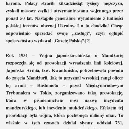
barona. Polacy stracili kilkadziesiąt tysięcy mężczyzn,
zyskali masowe zsyłki i utrzymanie stanu wojennego przez
ponad 50 lat. Nastąpiło generalnie wyludnienie z ludności
polskiej terenów obecnej Ukrainy. I o to chodziło! Chcąc
odpowiednio sprzedać swoje „zasługi”, czyli ogłupić
społeczeństwo wydawał „Gazetę Polską”.[
2]
Rok 1931 – Wojna japońsko-chińska o Mandżurię
rozpoczęła się od prowokacji wysadzenia linii kolejowej.
Japońska Armia, tzw. Kwantuńska, potrzebowała powodu
do zajęcia Mandżurii. Jak to przyznał wysokiej rangi oficer
tej armii – Hashimoto – przed Międzynarodowym
Trybunałem w Tokio, zorganizowano taką prowokację,
która w piśmiennictwie nosi nazwę incydentu
mandżurskiego, lub incydentu mukdeńskiego. Efektem tej
prowokacji była wojna, która pochłonęła miliony ofiar. To
właśnie w tych czasach działał słynny oddział 731,