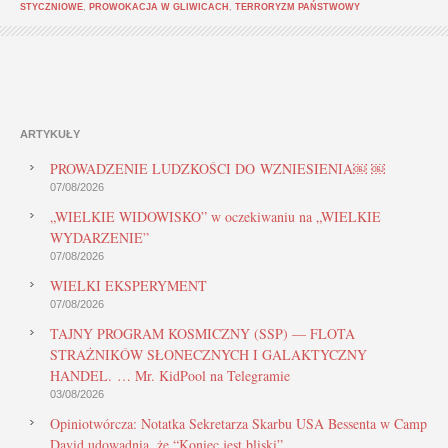
STYCZNIOWE
,
PROWOKACJA W GLIWICACH
,
TERRORYZM PAŃSTWOWY
ARTYKUŁY
PROWADZENIE LUDZKOŚCI DO WZNIESIENIA￼ ￼
07/08/2026
„WIELKIE WIDOWISKO” w oczekiwaniu na „WIELKIE
WYDARZENIE”
07/08/2026
WIELKI EKSPERYMENT
07/08/2026
TAJNY PROGRAM KOSMICZNY (SSP) — FLOTA
STRAŻNIKÓW SŁONECZNYCH I GALAKTYCZNY
HANDEL. … Mr. KidPool na Telegramie
03/08/2026
Opiniotwórcza: Notatka Sekretarza Skarbu USA Bessenta w Camp
David udowadnia, że “Koniec jest bliski”