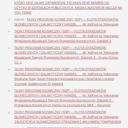
KTÓRY OFICJALNIE ZATWIERDZIŁ TECHNOLOGIĘ MEDBED DO
UŻYTKU W SZPITALACH PUBLICZNYCH. MEDIA CAŁKOWICIE MILCZĄ NA
TEN TEMAT
adamd
-
TAJNY PROGRAM KOSMICZNY (SSP) — FLOTA STRAŻNIKÓW
SŁONECZNYCH I GALAKTYCZNY HANDEL. … Mr. KidPool na Telegramie
TAJNY PROGRAM KOSMICZNY (SSP) — FLOTA STRAŻNIKÓW
SŁONECZNYCH I GALAKTYCZNY HANDEL. … Mr. KidPool na Telegramie
-
Wyjaśnienia Aktualizacji Tajnych Programów Kosmicznych, Odcinek 2
TAJNY PROGRAM KOSMICZNY (SSP) — FLOTA STRAŻNIKÓW
SŁONECZNYCH I GALAKTYCZNY HANDEL. … Mr. KidPool na Telegramie
-
Aktualizacje Tajnych Programów Kosmicznych, Odcinek 8 – Grupa Oriona,
Cz. 1
TAJNY PROGRAM KOSMICZNY (SSP) — FLOTA STRAŻNIKÓW
SŁONECZNYCH I GALAKTYCZNY HANDEL. … Mr. KidPool na Telegramie
-
Spotkanie Rady Super-Federacji Intergalaktycznej i Strażników Lokalnej
Gromady Galaktycznej 20 galaktyk
TAJNY PROGRAM KOSMICZNY (SSP) — FLOTA STRAŻNIKÓW
SŁONECZNYCH I GALAKTYCZNY HANDEL. … Mr. KidPool na Telegramie
-
Wyjaśnienia Aktualizacji Tajnych Programów Kosmicznych, Odcinek 6 –
Proklamacja Kosmicznych Sądów na zgromadzeniu MKK – Recenzja
TAJNY PROGRAM KOSMICZNY (SSP) — FLOTA STRAŻNIKÓW
SŁONECZNYCH I GALAKTYCZNY HANDEL. … Mr. KidPool na Telegramie
-
ZAŁOŻYCIELE SŁONECZNEGO STRAŻNIKA Z WILLIAMEM TOMPKINSEM