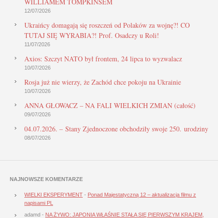
WILLIAMEM TOMPKINSEM
12/07/2026
Ukraińcy domagają się roszczeń od Polaków za wojnę?! CO
TUTAJ SIĘ WYRABIA?! Prof. Osadczy u Roli!
11/07/2026
Axios: Szczyt NATO był frontem, 24 lipca to wyzwalacz
10/07/2026
Rosja już nie wierzy, że Zachód chce pokoju na Ukrainie
10/07/2026
ANNA GŁOWACZ – NA FALI WIELKICH ZMIAN (całość)
09/07/2026
04.07.2026. – Stany Zjednoczone obchodziły swoje 250. urodziny
08/07/2026
NAJNOWSZE KOMENTARZE
WIELKI EKSPERYMENT
-
Ponad Majestatyczną 12 – aktualizacja filmu z
napisami PL
adamd
-
NA ŻYWO: JAPONIA WŁAŚNIE STAŁA SIĘ PIERWSZYM KRAJEM,