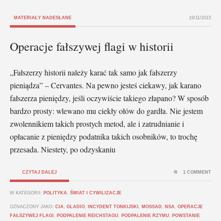
MATERIAŁY NADESŁANE
19/11/2015
Operacje fałszywej flagi w historii
„Fałszerzy historii należy karać tak samo jak fałszerzy
pieniądza” – Cervantes. Na pewno jesteś ciekawy, jak karano
fałszerza pieniędzy, jeśli oczywiście takiego złapano? W sposób
bardzo prosty: wlewano mu ciekły ołów do gardła. Nie jestem
zwolennikiem takich prostych metod, ale i zatrudnianie i
opłacanie z pieniędzy podatnika takich osobników, to trochę
przesada. Niestety, po odzyskaniu
CZYTAJ DALEJ
1 COMMENT
W KATEGORII:
POLITYKA
,
ŚWIAT I CYWILIZACJE
OZNACZONY JAKO:
CIA
,
GLADIO
,
INCYDENT TONKIJSKI
,
MOSSAD
,
NSA
,
OPERACJE
FAŁSZYWEJ FLAGI
,
PODPALENIE REICHSTAGU
,
PODPALENIE RZYMU
,
POWSTANIE