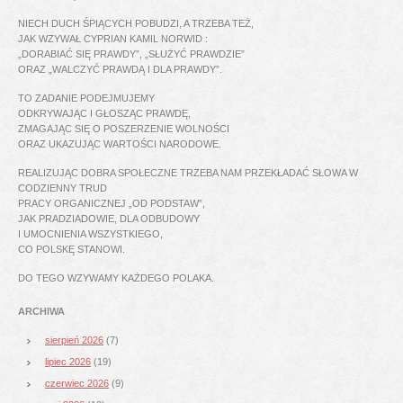
NIECH DUCH ŚPIĄCYCH POBUDZI, A TRZEBA TEŻ,
JAK WZYWAŁ CYPRIAN KAMIL NORWID :
„DORABIAĆ SIĘ PRAWDY”, „SŁUŻYĆ PRAWDZIE”
ORAZ „WALCZYĆ PRAWDĄ I DLA PRAWDY”.
TO ZADANIE PODEJMUJEMY
ODKRYWAJĄC I GŁOSZĄC PRAWDĘ,
ZMAGAJĄC SIĘ O POSZERZENIE WOLNOŚCI
ORAZ UKAZUJĄC WARTOŚCI NARODOWE.
REALIZUJĄC DOBRA SPOŁECZNE TRZEBA NAM PRZEKŁADAĆ SŁOWA W
CODZIENNY TRUD
PRACY ORGANICZNEJ „OD PODSTAW”,
JAK PRADZIADOWIE, DLA ODBUDOWY
I UMOCNIENIA WSZYSTKIEGO,
CO POLSKĘ STANOWI.
DO TEGO WZYWAMY KAŻDEGO POLAKA.
ARCHIWA
sierpień 2026
(7)
lipiec 2026
(19)
czerwiec 2026
(9)