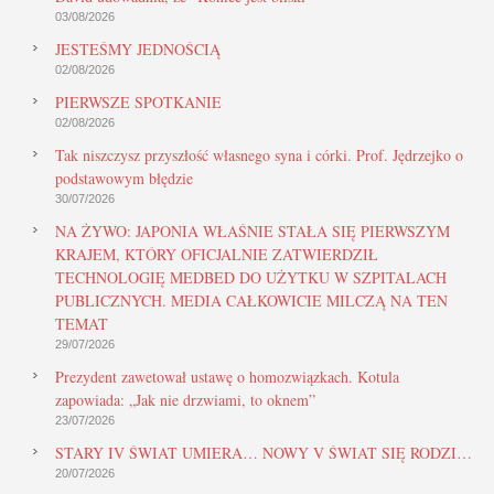
03/08/2026
JESTEŚMY JEDNOŚCIĄ
02/08/2026
PIERWSZE SPOTKANIE
02/08/2026
Tak niszczysz przyszłość własnego syna i córki. Prof. Jędrzejko o
podstawowym błędzie
30/07/2026
NA ŻYWO: JAPONIA WŁAŚNIE STAŁA SIĘ PIERWSZYM
KRAJEM, KTÓRY OFICJALNIE ZATWIERDZIŁ
TECHNOLOGIĘ MEDBED DO UŻYTKU W SZPITALACH
PUBLICZNYCH. MEDIA CAŁKOWICIE MILCZĄ NA TEN
TEMAT
29/07/2026
Prezydent zawetował ustawę o homozwiązkach. Kotula
zapowiada: „Jak nie drzwiami, to oknem”
23/07/2026
STARY IV ŚWIAT UMIERA… NOWY V ŚWIAT SIĘ RODZI…
20/07/2026