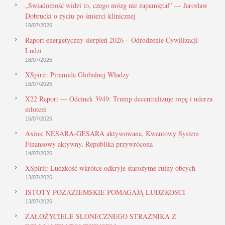
„Świadomość widzi to, czego mózg nie zapamiętał” — Jarosław
Dobrucki o życiu po śmierci klinicznej
19/07/2026
Raport energetyczny sierpień 2026 – Odrodzenie Cywilizacji
Ludzi
18/07/2026
XSpirit: Piramida Globalnej Władzy
16/07/2026
X22 Report — Odcinek 3949: Trump decentralizuje ropę i uderza
młotem
16/07/2026
Axios: NESARA-GESARA aktywowana, Kwantowy System
Finansowy aktywny, Republika przywrócona
14/07/2026
XSpirit: Ludzkość wkrótce odkryje starożytne ruiny obcych
13/07/2026
ISTOTY POZAZIEMSKIE POMAGAJĄ LUDZKOŚCI
13/07/2026
ZAŁOŻYCIELE SŁONECZNEGO STRAŻNIKA Z