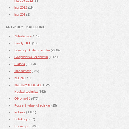
marzec 2012
(36)
luty 2012
(19)
luty 202
(1)
ARTYKUŁY – KATEGORIE
Aktualności
(4 753)
Biuletyn KIP
(19)
Edukacja, kultura, sztuka
(2 064)
Gospodarka i ekonomia
(1 120)
Historia
(1 053)
Inne tematy
(376)
Książki
(71)
Materiały nadesłane
(128)
Nauka i technika
(862)
Obronność
(473)
Poczet inteligencji polskiej
(15)
Polityka
(1 853)
Publikacje
(87)
Redakcja
(3 635)