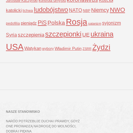
Kościół
kontrola umysłu
Jarosław Kaczyński
ludobójstwo
NWO
Niemcy
NATO
katolicki
lichwa
NBP
Rosja
PiS
Polska
syjonizm
pieniądz
pedofilia
satanizm
szczepionki
ukraina
UE
Syria
szczepienia
USA
Żydzi
Watykan
Władimir Putin
wybory
ZSRR
NASZE STANOWISKO
NARÓD POTRZEBUJE DUCHA I PRAWDY, GDYŻ
ONE PROWADZĄ NA DROGĘ DO WOLNOŚCI,
DOBRA I PIĘKNA.