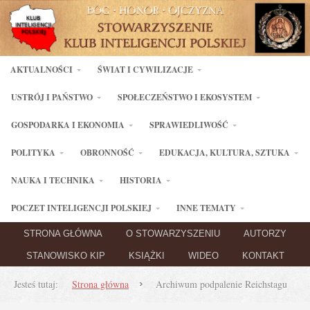
AKTUALNOŚCI
ŚWIAT I CYWILIZACJE
USTRÓJ I PAŃSTWO
SPOŁECZEŃSTWO I EKOSYSTEM
GOSPODARKA I EKONOMIA
SPRAWIEDLIWOŚĆ
POLITYKA
OBRONNOŚĆ
EDUKACJA, KULTURA, SZTUKA
NAUKA I TECHNIKA
HISTORIA
POCZET INTELIGENCJI POLSKIEJ
INNE TEMATY
STRONA GŁÓWNA
O STOWARZYSZENIU
AUTORZY
STANOWISKO KIP
KSIĄŻKI
WIDEO
KONTAKT
Jesteś tutaj:
Strona główna
Archiwum podpalenie Reichstagu