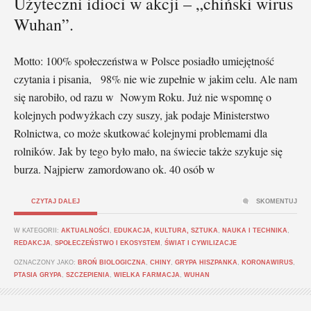
Użyteczni idioci w akcji – „chiński wirus
Wuhan”.
Motto: 100% społeczeństwa w Polsce posiadło umiejętność
czytania i pisania, 98% nie wie zupełnie w jakim celu. Ale nam
się narobiło, od razu w Nowym Roku. Już nie wspomnę o
kolejnych podwyżkach czy suszy, jak podaje Ministerstwo
Rolnictwa, co może skutkować kolejnymi problemami dla
rolników. Jak by tego było mało, na świecie także szykuje się
burza. Najpierw zamordowano ok. 40 osób w
CZYTAJ DALEJ
SKOMENTUJ
W KATEGORII:
AKTUALNOŚCI
,
EDUKACJA, KULTURA, SZTUKA
,
NAUKA I TECHNIKA
,
REDAKCJA
,
SPOŁECZEŃSTWO I EKOSYSTEM
,
ŚWIAT I CYWILIZACJE
OZNACZONY JAKO:
BROŃ BIOLOGICZNA
,
CHINY
,
GRYPA HISZPANKA
,
KORONAWIRUS
,
PTASIA GRYPA
,
SZCZEPIENIA
,
WIELKA FARMACJA
,
WUHAN