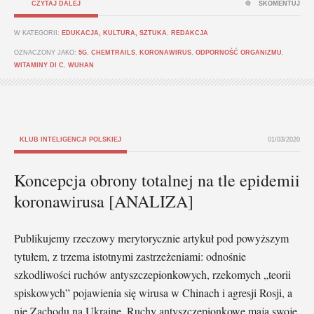
CZYTAJ DALEJ
SKOMENTUJ
W KATEGORII:
EDUKACJA, KULTURA, SZTUKA
,
REDAKCJA
OZNACZONY JAKO:
5G
,
CHEMTRAILS
,
KORONAWIRUS
,
ODPORNOŚĆ ORGANIZMU
,
WITAMINY DI C
,
WUHAN
KLUB INTELIGENCJI POLSKIEJ
01/03/2020
Koncepcja obrony totalnej na tle epidemii
koronawirusa [ANALIZA]
Publikujemy rzeczowy merytorycznie artykuł pod powyższym
tytułem, z trzema istotnymi zastrzeżeniami: odnośnie
szkodliwości ruchów antyszczepionkowych, rzekomych „teorii
spiskowych” pojawienia się wirusa w Chinach i agresji Rosji, a
nie Zachodu na Ukrainę. Ruchy antyszczepionkowe mają swoje