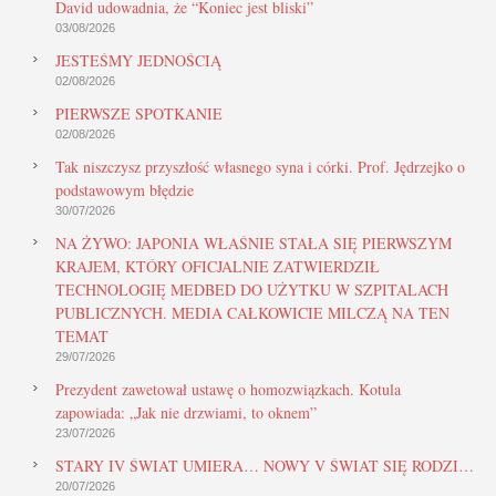
David udowadnia, że “Koniec jest bliski”
03/08/2026
JESTEŚMY JEDNOŚCIĄ
02/08/2026
PIERWSZE SPOTKANIE
02/08/2026
Tak niszczysz przyszłość własnego syna i córki. Prof. Jędrzejko o
podstawowym błędzie
30/07/2026
NA ŻYWO: JAPONIA WŁAŚNIE STAŁA SIĘ PIERWSZYM
KRAJEM, KTÓRY OFICJALNIE ZATWIERDZIŁ
TECHNOLOGIĘ MEDBED DO UŻYTKU W SZPITALACH
PUBLICZNYCH. MEDIA CAŁKOWICIE MILCZĄ NA TEN
TEMAT
29/07/2026
Prezydent zawetował ustawę o homozwiązkach. Kotula
zapowiada: „Jak nie drzwiami, to oknem”
23/07/2026
STARY IV ŚWIAT UMIERA… NOWY V ŚWIAT SIĘ RODZI…
20/07/2026