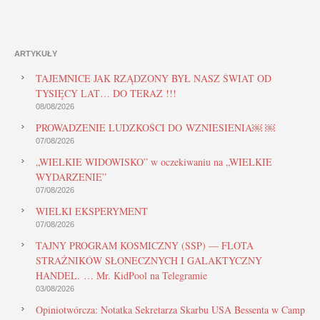
ARTYKUŁY
TAJEMNICE JAK RZĄDZONY BYŁ NASZ ŚWIAT OD
TYSIĘCY LAT… DO TERAZ !!!
08/08/2026
PROWADZENIE LUDZKOŚCI DO WZNIESIENIA￼ ￼
07/08/2026
„WIELKIE WIDOWISKO” w oczekiwaniu na „WIELKIE
WYDARZENIE”
07/08/2026
WIELKI EKSPERYMENT
07/08/2026
TAJNY PROGRAM KOSMICZNY (SSP) — FLOTA
STRAŻNIKÓW SŁONECZNYCH I GALAKTYCZNY
HANDEL. … Mr. KidPool na Telegramie
03/08/2026
Opiniotwórcza: Notatka Sekretarza Skarbu USA Bessenta w Camp