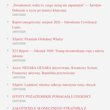
„Świadomość widzi to, czego mózg nie zapamiętał” — Jarosław
Dobrucki o życiu po śmierci klinicznej
19/07/2026
Raport energetyczny sierpień 2026 – Odrodzenie Cywilizacji
Ludzi
18/07/2026
XSpirit: Piramida Globalnej Władzy
16/07/2026
X22 Report — Odcinek 3949: Trump decentralizuje ropę i uderza
młotem
16/07/2026
Axios: NESARA-GESARA aktywowana, Kwantowy System
Finansowy aktywny, Republika przywrócona
14/07/2026
XSpirit: Ludzkość wkrótce odkryje starożytne ruiny obcych
13/07/2026
ISTOTY POZAZIEMSKIE POMAGAJĄ LUDZKOŚCI
13/07/2026
ZAŁOŻYCIELE SŁONECZNEGO STRAŻNIKA Z