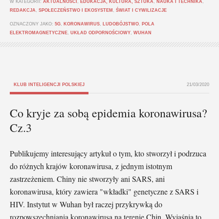
W KATEGORII:
AKTUALNOŚCI
,
EDUKACJA, KULTURA, SZTUKA
,
NAUKA I TECHNIKA
,
REDAKCJA
,
SPOŁECZEŃSTWO I EKOSYSTEM
,
ŚWIAT I CYWILIZACJE
OZNACZONY JAKO:
5G
,
KORONAWIRUS
,
LUDOBÓJSTWO
,
POLA
ELEKTROMAGNETYCZNE
,
UKŁAD ODPORNOŚCIOWY
,
WUHAN
KLUB INTELIGENCJI POLSKIEJ
21/03/2020
Co kryje za sobą epidemia koronawirusa?
Cz.3
Publikujemy interesujący artykuł o tym, kto stworzył i podrzuca
do różnych krajów koronawirusa, z jednym istotnym
zastrzeżeniem. Chiny nie stworzyły ani SARS, ani
koronawirusa, który zawiera "wkładki" genetyczne z SARS i
HIV. Instytut w Wuhan był raczej przykrywką do
rozpowszechniania koronawirusa na terenie Chin. Wyjaśnia to