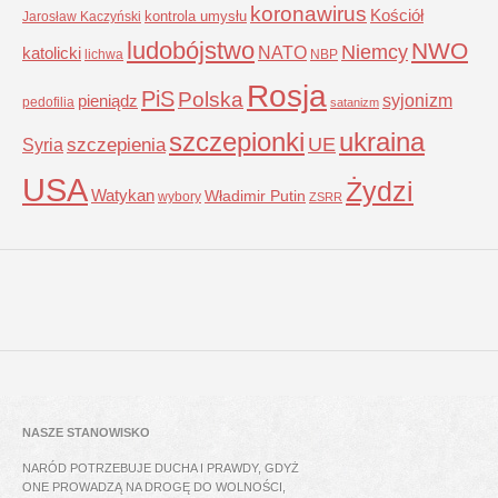
koronawirus
Kościół
kontrola umysłu
Jarosław Kaczyński
ludobójstwo
NWO
Niemcy
NATO
katolicki
lichwa
NBP
Rosja
PiS
Polska
syjonizm
pieniądz
pedofilia
satanizm
szczepionki
ukraina
UE
Syria
szczepienia
USA
Żydzi
Watykan
Władimir Putin
wybory
ZSRR
NASZE STANOWISKO
NARÓD POTRZEBUJE DUCHA I PRAWDY, GDYŻ
ONE PROWADZĄ NA DROGĘ DO WOLNOŚCI,