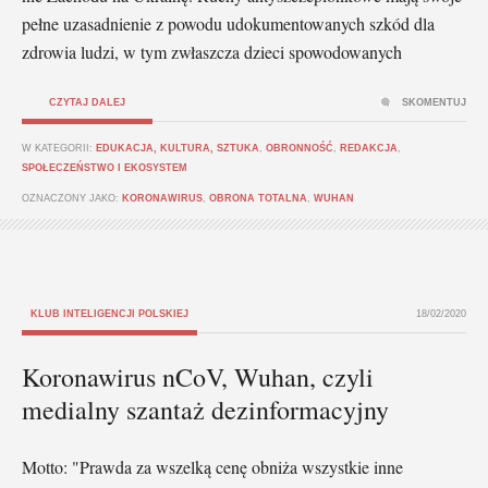
pełne uzasadnienie z powodu udokumentowanych szkód dla
zdrowia ludzi, w tym zwłaszcza dzieci spowodowanych
CZYTAJ DALEJ
SKOMENTUJ
W KATEGORII:
EDUKACJA, KULTURA, SZTUKA
,
OBRONNOŚĆ
,
REDAKCJA
,
SPOŁECZEŃSTWO I EKOSYSTEM
OZNACZONY JAKO:
KORONAWIRUS
,
OBRONA TOTALNA
,
WUHAN
KLUB INTELIGENCJI POLSKIEJ
18/02/2020
Koronawirus nCoV, Wuhan, czyli
medialny szantaż dezinformacyjny
Motto: "Prawda za wszelką cenę obniża wszystkie inne