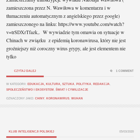
zamieszczona przez N. Wawiłowa w komentarzu i w
tłumaczeniu automatycznym z angielskiego przez google)
zamieszczonego na linku: https://www.youtube.com/watch?
v=trSDXrTfazk,. W wywiadzie tym omawia on sytuacje w
Chinach w związku z epidemią koronawirusa, który nie jest
groźniejszy niż coroczny wirus grypy, ale jest elementem nie
tylko
CZYTAJ DALEJ
1 COMMENT
W KATEGORII:
EDUKACJA, KULTURA, SZTUKA
,
POLITYKA
,
REDAKCJA
,
SPOŁECZEŃSTWO I EKOSYSTEM
,
ŚWIAT I CYWILIZACJE
OZNACZONY JAKO:
CHINY
,
KORONAWIRUS
,
WUHAN
KLUB INTELIGENCJI POLSKIEJ
05/03/2020