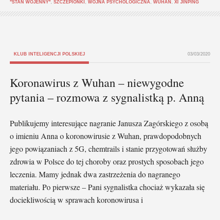
"STAN WOJENNY"
,
SZCZEPIONKI
,
WOJNA PSYCHOLOGICZNA
,
WUHAN
,
XI JINPING
KLUB INTELIGENCJI POLSKIEJ
03/03/2020
Koronawirus z Wuhan – niewygodne
pytania – rozmowa z sygnalistką p. Anną
Publikujemy interesujące nagranie Janusza Zagórskiego z osobą
o imieniu Anna o koronowirusie z Wuhan, prawdopodobnych
jego powiązaniach z 5G, chemtrails i stanie przygotowań służby
zdrowia w Polsce do tej choroby oraz prostych sposobach jego
leczenia. Mamy jednak dwa zastrzeżenia do nagranego
materiału. Po pierwsze – Pani sygnalistka chociaż wykazała się
dociekliwością w sprawach koronowirusa i