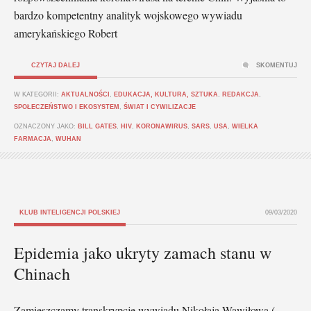
bardzo kompetentny analityk wojskowego wywiadu
amerykańskiego Robert
CZYTAJ DALEJ
SKOMENTUJ
W KATEGORII:
AKTUALNOŚCI
,
EDUKACJA, KULTURA, SZTUKA
,
REDAKCJA
,
SPOŁECZEŃSTWO I EKOSYSTEM
,
ŚWIAT I CYWILIZACJE
OZNACZONY JAKO:
BILL GATES
,
HIV
,
KORONAWIRUS
,
SARS
,
USA
,
WIELKA
FARMACJA
,
WUHAN
KLUB INTELIGENCJI POLSKIEJ
09/03/2020
Epidemia jako ukryty zamach stanu w
Chinach
Zamieszczamy transkrypcje wywiadu Nikołaja Wawiłowa (