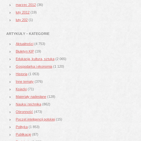
marzec 2012
(36)
luty 2012
(19)
luty 202
(1)
ARTYKUŁY – KATEGORIE
Aktualności
(4 753)
Biuletyn KIP
(19)
Edukacja, kultura, sztuka
(2 065)
Gospodarka i ekonomia
(1 120)
Historia
(1 053)
Inne tematy
(376)
Książki
(71)
Materiały nadesłane
(128)
Nauka i technika
(862)
Obronność
(473)
Poczet inteligencji polskiej
(15)
Polityka
(1 853)
Publikacje
(87)