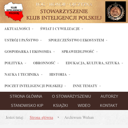
AKTUALNOŚCI
ŚWIAT I CYWILIZACJE
USTRÓJ I PAŃSTWO
SPOŁECZEŃSTWO I EKOSYSTEM
GOSPODARKA I EKONOMIA
SPRAWIEDLIWOŚĆ
POLITYKA
OBRONNOŚĆ
EDUKACJA, KULTURA, SZTUKA
NAUKA I TECHNIKA
HISTORIA
POCZET INTELIGENCJI POLSKIEJ
INNE TEMATY
STRONA GŁÓWNA
O STOWARZYSZENIU
AUTORZY
STANOWISKO KIP
KSIĄŻKI
WIDEO
KONTAKT
Jesteś tutaj:
Strona główna
Archiwum Wuhan