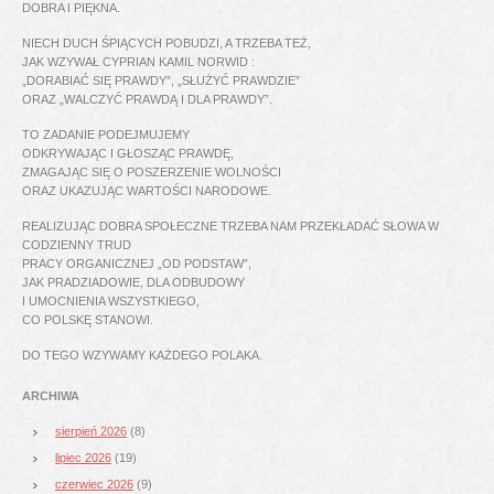
DOBRA I PIĘKNA.
NIECH DUCH ŚPIĄCYCH POBUDZI, A TRZEBA TEŻ,
JAK WZYWAŁ CYPRIAN KAMIL NORWID :
„DORABIAĆ SIĘ PRAWDY”, „SŁUŻYĆ PRAWDZIE”
ORAZ „WALCZYĆ PRAWDĄ I DLA PRAWDY”.
TO ZADANIE PODEJMUJEMY
ODKRYWAJĄC I GŁOSZĄC PRAWDĘ,
ZMAGAJĄC SIĘ O POSZERZENIE WOLNOŚCI
ORAZ UKAZUJĄC WARTOŚCI NARODOWE.
REALIZUJĄC DOBRA SPOŁECZNE TRZEBA NAM PRZEKŁADAĆ SŁOWA W
CODZIENNY TRUD
PRACY ORGANICZNEJ „OD PODSTAW”,
JAK PRADZIADOWIE, DLA ODBUDOWY
I UMOCNIENIA WSZYSTKIEGO,
CO POLSKĘ STANOWI.
DO TEGO WZYWAMY KAŻDEGO POLAKA.
ARCHIWA
sierpień 2026
(8)
lipiec 2026
(19)
czerwiec 2026
(9)