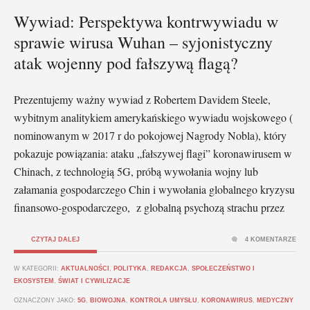
Wywiad: Perspektywa kontrwywiadu w
sprawie wirusa Wuhan – syjonistyczny
atak wojenny pod fałszywą flagą?
Prezentujemy ważny wywiad z Robertem Davidem Steele,
wybitnym analitykiem amerykańskiego wywiadu wojskowego (
nominowanym w 2017 r do pokojowej Nagrody Nobla), który
pokazuje powiązania: ataku „fałszywej flagi” koronawirusem w
Chinach, z technologią 5G, próbą wywołania wojny lub
załamania gospodarczego Chin i wywołania globalnego kryzysu
finansowo-gospodarczego, z globalną psychozą strachu przez
CZYTAJ DALEJ
4 KOMENTARZE
W KATEGORII:
AKTUALNOŚCI
,
POLITYKA
,
REDAKCJA
,
SPOŁECZEŃSTWO I
EKOSYSTEM
,
ŚWIAT I CYWILIZACJE
OZNACZONY JAKO:
5G
,
BIOWOJNA
,
KONTROLA UMYSŁU
,
KORONAWIRUS
,
MEDYCZNY