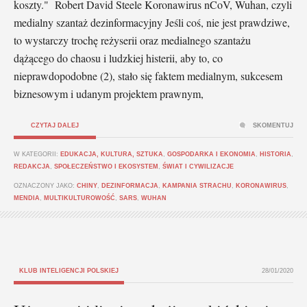
koszty." Robert David Steele Koronawirus nCoV, Wuhan, czyli
medialny szantaż dezinformacyjny Jeśli coś, nie jest prawdziwe,
to wystarczy trochę reżyserii oraz medialnego szantażu
dążącego do chaosu i ludzkiej histerii, aby to, co
nieprawdopodobne (2), stało się faktem medialnym, sukcesem
biznesowym i udanym projektem prawnym,
CZYTAJ DALEJ
SKOMENTUJ
W KATEGORII:
EDUKACJA, KULTURA, SZTUKA
,
GOSPODARKA I EKONOMIA
,
HISTORIA
,
REDAKCJA
,
SPOŁECZEŃSTWO I EKOSYSTEM
,
ŚWIAT I CYWILIZACJE
OZNACZONY JAKO:
CHINY
,
DEZINFORMACJA
,
KAMPANIA STRACHU
,
KORONAWIRUS
,
MENDIA
,
MULTIKULTUROWOŚĆ
,
SARS
,
WUHAN
KLUB INTELIGENCJI POLSKIEJ
28/01/2020