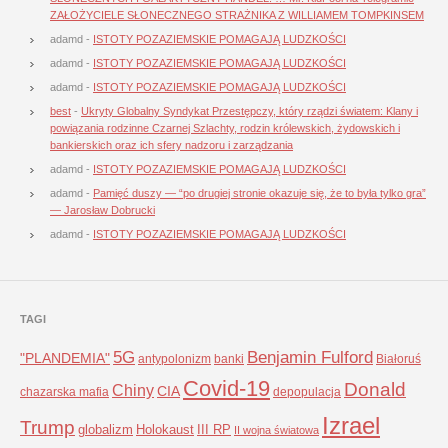
ZAŁOŻYCIELE SŁONECZNEGO STRAŻNIKA Z WILLIAMEM TOMPKINSEM
adamd
-
ISTOTY POZAZIEMSKIE POMAGAJĄ LUDZKOŚCI
adamd
-
ISTOTY POZAZIEMSKIE POMAGAJĄ LUDZKOŚCI
adamd
-
ISTOTY POZAZIEMSKIE POMAGAJĄ LUDZKOŚCI
best
-
Ukryty Globalny Syndykat Przestępczy, który rządzi światem: Klany i
powiązania rodzinne Czarnej Szlachty, rodzin królewskich, żydowskich i
bankierskich oraz ich sfery nadzoru i zarządzania
adamd
-
ISTOTY POZAZIEMSKIE POMAGAJĄ LUDZKOŚCI
adamd
-
Pamięć duszy — “po drugiej stronie okazuje się, że to była tylko gra”
— Jarosław Dobrucki
adamd
-
ISTOTY POZAZIEMSKIE POMAGAJĄ LUDZKOŚCI
TAGI
5G
Benjamin Fulford
"PLANDEMIA"
antypolonizm
banki
Białoruś
Covid-19
Donald
Chiny
CIA
chazarska mafia
depopulacja
Izrael
Trump
globalizm
Holokaust
III RP
II wojna światowa