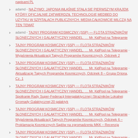
napisami PL
adamd
-
NA ŻYWO: JAPONIA WŁAŚNIE STAŁA SIĘ PIERWSZYM KRAJEM,
KTÓRY OFICJALNIE ZATWIERDZIŁ TECHNOLOGIĘ MEDBED DO
UŻYTKU W SZPITALACH PUBLICZNYCH. MEDIA CAŁKOWICIE MILCZĄ NA
TEN TEMAT
adamd
-
TAJNY PROGRAM KOSMICZNY (SSP) — FLOTA STRAŻNIKÓW
SŁONECZNYCH I GALAKTYCZNY HANDEL. … Mr. KidPool na Telegramie
TAJNY PROGRAM KOSMICZNY (SSP) — FLOTA STRAŻNIKÓW
SŁONECZNYCH I GALAKTYCZNY HANDEL. … Mr. KidPool na Telegramie
-
Wyjaśnienia Aktualizacji Tajnych Programów Kosmicznych, Odcinek 2
TAJNY PROGRAM KOSMICZNY (SSP) — FLOTA STRAŻNIKÓW
SŁONECZNYCH I GALAKTYCZNY HANDEL. … Mr. KidPool na Telegramie
-
Aktualizacje Tajnych Programów Kosmicznych, Odcinek 8 – Grupa Oriona,
Cz. 1
TAJNY PROGRAM KOSMICZNY (SSP) — FLOTA STRAŻNIKÓW
SŁONECZNYCH I GALAKTYCZNY HANDEL. … Mr. KidPool na Telegramie
-
Spotkanie Rady Super-Federacji Intergalaktycznej i Strażników Lokalnej
Gromady Galaktycznej 20 galaktyk
TAJNY PROGRAM KOSMICZNY (SSP) — FLOTA STRAŻNIKÓW
SŁONECZNYCH I GALAKTYCZNY HANDEL. … Mr. KidPool na Telegramie
-
Wyjaśnienia Aktualizacji Tajnych Programów Kosmicznych, Odcinek 6 –
Proklamacja Kosmicznych Sądów na zgromadzeniu MKK – Recenzja
TAJNY PROGRAM KOSMICZNY (SSP) — FLOTA STRAŻNIKÓW
SŁONECZNYCH I GALAKTYCZNY HANDEL. … Mr. KidPool na Telegramie
-