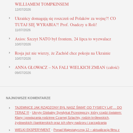
WILLIAMEM TOMPKINSEM
12/07/2026
Ukraińcy domagają się roszczeń od Polaków za wojnę?! CO
TUTAJ SIĘ WYRABIA?! Prof. Osadczy u Roli!
11/07/2026
Axios: Szczyt NATO był frontem, 24 lipca to wyzwalacz
10/07/2026
Rosja już nie wierzy, że Zachód chce pokoju na Ukrainie
10/07/2026
ANNA GŁOWACZ – NA FALI WIELKICH ZMIAN (całość)
09/07/2026
NAJNOWSZE KOMENTARZE
TAJEMNICE JAK RZĄDZONY BYŁ NASZ ŚWIAT OD TYSIĘCY LAT… DO
TERAZ !!!
-
Ukryty Globalny Syndykat Przestępczy, który rządzi światem:
Klany i powiązania rodzinne Czarnej Szlachty, rodzin królewskich,
żydowskich i bankierskich oraz ich sfery nadzoru i zarządzania
WIELKI EKSPERYMENT
-
Ponad Majestatyczną 12 – aktualizacja filmu z