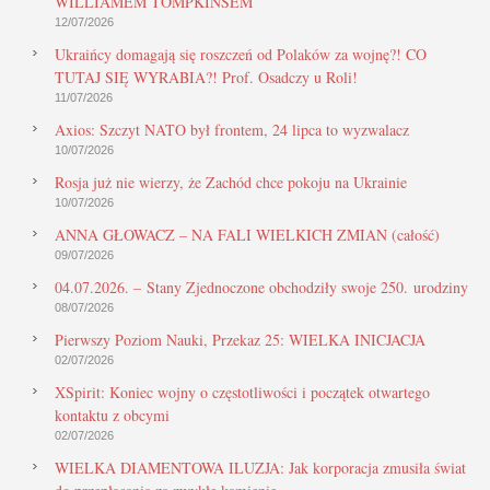
WILLIAMEM TOMPKINSEM
12/07/2026
Ukraińcy domagają się roszczeń od Polaków za wojnę?! CO
TUTAJ SIĘ WYRABIA?! Prof. Osadczy u Roli!
11/07/2026
Axios: Szczyt NATO był frontem, 24 lipca to wyzwalacz
10/07/2026
Rosja już nie wierzy, że Zachód chce pokoju na Ukrainie
10/07/2026
ANNA GŁOWACZ – NA FALI WIELKICH ZMIAN (całość)
09/07/2026
04.07.2026. – Stany Zjednoczone obchodziły swoje 250. urodziny
08/07/2026
Pierwszy Poziom Nauki, Przekaz 25: WIELKA INICJACJA
02/07/2026
XSpirit: Koniec wojny o częstotliwości i początek otwartego
kontaktu z obcymi
02/07/2026
WIELKA DIAMENTOWA ILUZJA: Jak korporacja zmusiła świat