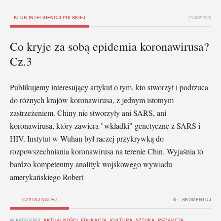
KLUB INTELIGENCJI POLSKIEJ
21/03/2020
Co kryje za sobą epidemia koronawirusa?
Cz.3
Publikujemy interesujący artykuł o tym, kto stworzył i podrzuca
do różnych krajów koronawirusa, z jednym istotnym
zastrzeżeniem. Chiny nie stworzyły ani SARS, ani
koronawirusa, który zawiera "wkładki" genetyczne z SARS i
HIV. Instytut w Wuhan był raczej przykrywką do
rozpowszechniania koronawirusa na terenie Chin. Wyjaśnia to
bardzo kompetentny analityk wojskowego wywiadu
amerykańskiego Robert
CZYTAJ DALEJ
SKOMENTUJ
W KATEGORII:
AKTUALNOŚCI
,
EDUKACJA, KULTURA, SZTUKA
,
REDAKCJA
,