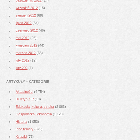
październik 2012
(24)
wrzesień 2012
(15)
sierpień 2012
(69)
lipiec 2012
(34)
czerwiec 2012
(46)
maj 2012
(26)
kwiecień 2012
(44)
marzec 2012
(36)
luty 2012
(19)
luty 202
(1)
ARTYKUŁY – KATEGORIE
Aktualności
(4 754)
Biuletyn KIP
(19)
Edukacja, kultura, sztuka
(2 063)
Gospodarka i ekonomia
(1 120)
Historia
(1 053)
Inne tematy
(375)
Książki
(71)