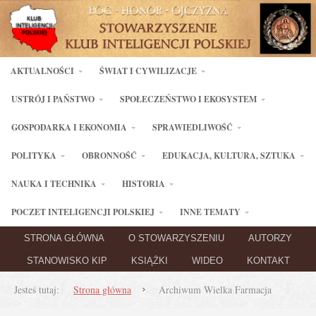
AKTUALNOŚCI
ŚWIAT I CYWILIZACJE
USTRÓJ I PAŃSTWO
SPOŁECZEŃSTWO I EKOSYSTEM
GOSPODARKA I EKONOMIA
SPRAWIEDLIWOŚĆ
POLITYKA
OBRONNOŚĆ
EDUKACJA, KULTURA, SZTUKA
NAUKA I TECHNIKA
HISTORIA
POCZET INTELIGENCJI POLSKIEJ
INNE TEMATY
STRONA GŁÓWNA
O STOWARZYSZENIU
AUTORZY
STANOWISKO KIP
KSIĄŻKI
WIDEO
KONTAKT
Jesteś tutaj:
Strona główna
Archiwum Wielka Farmacja