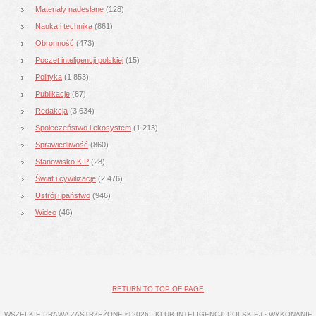
Materiały nadesłane
(128)
Nauka i technika
(861)
Obronność
(473)
Poczet inteligencji polskiej
(15)
Polityka
(1 853)
Publikacje
(87)
Redakcja
(3 634)
Społeczeństwo i ekosystem
(1 213)
Sprawiedliwość
(860)
Stanowisko KIP
(28)
Świat i cywilizacje
(2 476)
Ustrój i państwo
(946)
Wideo
(46)
RETURN TO TOP OF PAGE
WSZELKIE PRAWA ZASTRZEŻONE © 2026 · KLUB INTELIGENCJI POLSKIEJ · WYKONANIE