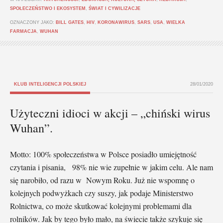
SPOŁECZEŃSTWO I EKOSYSTEM
,
ŚWIAT I CYWILIZACJE
OZNACZONY JAKO:
BILL GATES
,
HIV
,
KORONAWIRUS
,
SARS
,
USA
,
WIELKA
FARMACJA
,
WUHAN
KLUB INTELIGENCJI POLSKIEJ
28/01/2020
Użyteczni idioci w akcji – „chiński wirus
Wuhan”.
Motto: 100% społeczeństwa w Polsce posiadło umiejętność
czytania i pisania, 98% nie wie zupełnie w jakim celu. Ale nam
się narobiło, od razu w Nowym Roku. Już nie wspomnę o
kolejnych podwyżkach czy suszy, jak podaje Ministerstwo
Rolnictwa, co może skutkować kolejnymi problemami dla
rolników. Jak by tego było mało, na świecie także szykuje się