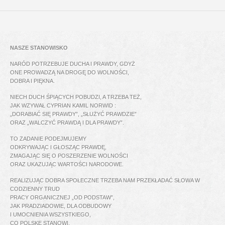
NASZE STANOWISKO
NARÓD POTRZEBUJE DUCHA I PRAWDY, GDYŻ
ONE PROWADZĄ NA DROGĘ DO WOLNOŚCI,
DOBRA I PIĘKNA.
NIECH DUCH ŚPIĄCYCH POBUDZI, A TRZEBA TEŻ,
JAK WZYWAŁ CYPRIAN KAMIL NORWID :
„DORABIAĆ SIĘ PRAWDY”, „SŁUŻYĆ PRAWDZIE”
ORAZ „WALCZYĆ PRAWDĄ I DLA PRAWDY”.
TO ZADANIE PODEJMUJEMY
ODKRYWAJĄC I GŁOSZĄC PRAWDĘ,
ZMAGAJĄC SIĘ O POSZERZENIE WOLNOŚCI
ORAZ UKAZUJĄC WARTOŚCI NARODOWE.
REALIZUJĄC DOBRA SPOŁECZNE TRZEBA NAM PRZEKŁADAĆ SŁOWA W
CODZIENNY TRUD
PRACY ORGANICZNEJ „OD PODSTAW”,
JAK PRADZIADOWIE, DLA ODBUDOWY
I UMOCNIENIA WSZYSTKIEGO,
CO POLSKĘ STANOWI.