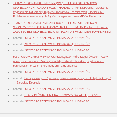
TAJNY PROGRAM KOSMICZNY (SSP) — FLOTA STRAŻNIKÓW
SŁONECZNYCH I GALAKTYCZNY HANDEL. … Mr. KidPool na Telegramie
-
Wyjaśnienia Aktualizacji Tajnych Programów Kosmicznych, Odcinek 6 –
Proklamacja Kosmicznych Sądów na zgromadzeniu MKK – Recenzja
TAJNY PROGRAM KOSMICZNY (SSP) — FLOTA STRAŻNIKÓW
SŁONECZNYCH I GALAKTYCZNY HANDEL. … Mr. KidPool na Telegramie
-
ZAŁOŻYCIELE SŁONECZNEGO STRAŻNIKA Z WILLIAMEM TOMPKINSEM
adamd
-
ISTOTY POZAZIEMSKIE POMAGAJĄ LUDZKOŚCI
adamd
-
ISTOTY POZAZIEMSKIE POMAGAJĄ LUDZKOŚCI
adamd
-
ISTOTY POZAZIEMSKIE POMAGAJĄ LUDZKOŚCI
best
-
Ukryty Globalny Syndykat Przestępczy, który rządzi światem: Klany i
powiązania rodzinne Czarnej Szlachty, rodzin królewskich, żydowskich i
bankierskich oraz ich sfery nadzoru i zarządzania
adamd
-
ISTOTY POZAZIEMSKIE POMAGAJĄ LUDZKOŚCI
adamd
-
Pamięć duszy — “po drugiej stronie okazuje się, że to była tylko gra”
— Jarosław Dobrucki
adamd
-
ISTOTY POZAZIEMSKIE POMAGAJĄ LUDZKOŚCI
adamd
-
STARY IV ŚWIAT UMIERA… NOWY V ŚWIAT SIĘ RODZI…
adamd
-
ISTOTY POZAZIEMSKIE POMAGAJĄ LUDZKOŚCI