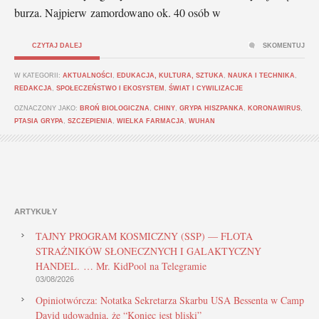
burza. Najpierw zamordowano ok. 40 osób w
CZYTAJ DALEJ
SKOMENTUJ
W KATEGORII:
AKTUALNOŚCI
,
EDUKACJA, KULTURA, SZTUKA
,
NAUKA I TECHNIKA
,
REDAKCJA
,
SPOŁECZEŃSTWO I EKOSYSTEM
,
ŚWIAT I CYWILIZACJE
OZNACZONY JAKO:
BROŃ BIOLOGICZNA
,
CHINY
,
GRYPA HISZPANKA
,
KORONAWIRUS
,
PTASIA GRYPA
,
SZCZEPIENIA
,
WIELKA FARMACJA
,
WUHAN
ARTYKUŁY
TAJNY PROGRAM KOSMICZNY (SSP) — FLOTA
STRAŻNIKÓW SŁONECZNYCH I GALAKTYCZNY
HANDEL. … Mr. KidPool na Telegramie
03/08/2026
Opiniotwórcza: Notatka Sekretarza Skarbu USA Bessenta w Camp
David udowadnia, że “Koniec jest bliski”