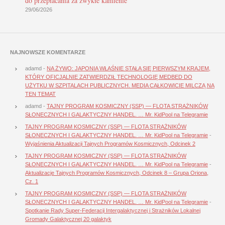
do przepłacania za zwykłe kamienie
29/06/2026
NAJNOWSZE KOMENTARZE
adamd
-
NA ŻYWO: JAPONIA WŁAŚNIE STAŁA SIĘ PIERWSZYM KRAJEM,
KTÓRY OFICJALNIE ZATWIERDZIŁ TECHNOLOGIĘ MEDBED DO
UŻYTKU W SZPITALACH PUBLICZNYCH. MEDIA CAŁKOWICIE MILCZĄ NA
TEN TEMAT
adamd
-
TAJNY PROGRAM KOSMICZNY (SSP) — FLOTA STRAŻNIKÓW
SŁONECZNYCH I GALAKTYCZNY HANDEL. … Mr. KidPool na Telegramie
TAJNY PROGRAM KOSMICZNY (SSP) — FLOTA STRAŻNIKÓW
SŁONECZNYCH I GALAKTYCZNY HANDEL. … Mr. KidPool na Telegramie
-
Wyjaśnienia Aktualizacji Tajnych Programów Kosmicznych, Odcinek 2
TAJNY PROGRAM KOSMICZNY (SSP) — FLOTA STRAŻNIKÓW
SŁONECZNYCH I GALAKTYCZNY HANDEL. … Mr. KidPool na Telegramie
-
Aktualizacje Tajnych Programów Kosmicznych, Odcinek 8 – Grupa Oriona,
Cz. 1
TAJNY PROGRAM KOSMICZNY (SSP) — FLOTA STRAŻNIKÓW
SŁONECZNYCH I GALAKTYCZNY HANDEL. … Mr. KidPool na Telegramie
-
Spotkanie Rady Super-Federacji Intergalaktycznej i Strażników Lokalnej
Gromady Galaktycznej 20 galaktyk