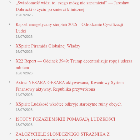
„Świadomość widzi to, czego mózg nie zapamiętał” — Jarosław
Dobrucki o życiu po śmierci klinicznej
19/07/2026
Raport energetyczny sierpień 2026 – Odrodzenie Cywilizacji
Ludzi
18/07/2026
XSpirit: Piramida Globalnej Władzy
16/07/2026
X22 Report — Odcinek 3949: Trump decentralizuje ropę i uderza
młotem
16/07/2026
Axios: NESARA-GESARA aktywowana, Kwantowy System
Finansowy aktywny, Republika przywrócona
14/07/2026
XSpirit: Ludzkość wkrótce odkryje starożytne ruiny obcych
13/07/2026
ISTOTY POZAZIEMSKIE POMAGAJĄ LUDZKOŚCI
13/07/2026
ZAŁOŻYCIELE SŁONECZNEGO STRAŻNIKA Z