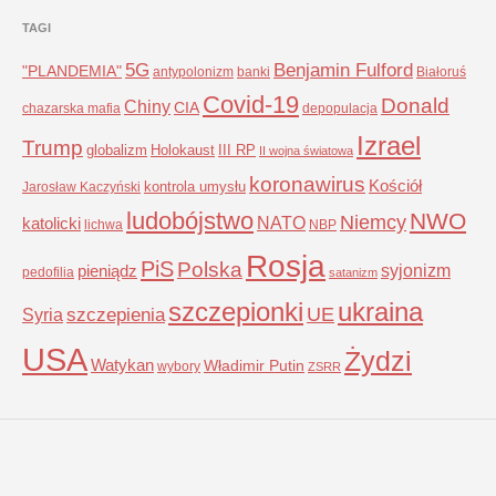
TAGI
5G
Benjamin Fulford
"PLANDEMIA"
antypolonizm
banki
Białoruś
Covid-19
Donald
Chiny
CIA
chazarska mafia
depopulacja
Izrael
Trump
globalizm
Holokaust
III RP
II wojna światowa
koronawirus
Kościół
kontrola umysłu
Jarosław Kaczyński
ludobójstwo
NWO
Niemcy
NATO
katolicki
lichwa
NBP
Rosja
PiS
Polska
syjonizm
pieniądz
pedofilia
satanizm
szczepionki
ukraina
UE
Syria
szczepienia
USA
Żydzi
Watykan
Władimir Putin
wybory
ZSRR