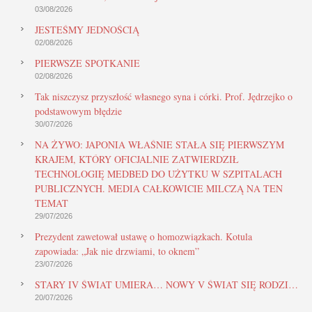
03/08/2026
JESTEŚMY JEDNOŚCIĄ
02/08/2026
PIERWSZE SPOTKANIE
02/08/2026
Tak niszczysz przyszłość własnego syna i córki. Prof. Jędrzejko o
podstawowym błędzie
30/07/2026
NA ŻYWO: JAPONIA WŁAŚNIE STAŁA SIĘ PIERWSZYM
KRAJEM, KTÓRY OFICJALNIE ZATWIERDZIŁ
TECHNOLOGIĘ MEDBED DO UŻYTKU W SZPITALACH
PUBLICZNYCH. MEDIA CAŁKOWICIE MILCZĄ NA TEN
TEMAT
29/07/2026
Prezydent zawetował ustawę o homozwiązkach. Kotula
zapowiada: „Jak nie drzwiami, to oknem”
23/07/2026
STARY IV ŚWIAT UMIERA… NOWY V ŚWIAT SIĘ RODZI…
20/07/2026