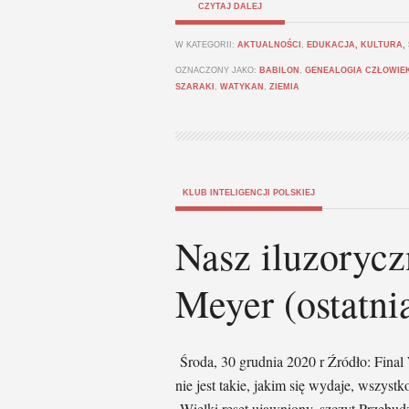
CZYTAJ DALEJ
W KATEGORII:
AKTUALNOŚCI
,
EDUKACJA, KULTURA,
OZNACZONY JAKO:
BABILON
,
GENEALOGIA CZŁOWIE
SZARAKI
,
WATYKAN
,
ZIEMIA
KLUB INTELIGENCJI POLSKIEJ
Nasz iluzoryczn
Meyer (ostatni
Środa, 30 grudnia 2020 r Źródło: Final
nie jest takie, jakim się wydaje, wszyst
Wielki reset ujawniony, szczyt Przebud