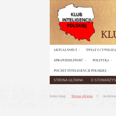
AKTUALNOŚCI
ŚWIAT I CYWILIZ
SPRAWIEDLIWOŚĆ
POLITYKA
POCZET INTELIGENCJI POLSKIEJ
STRONA GŁÓWNA
O STOWARZYS
Jesteś tutaj:
Strona główna
Archiwu