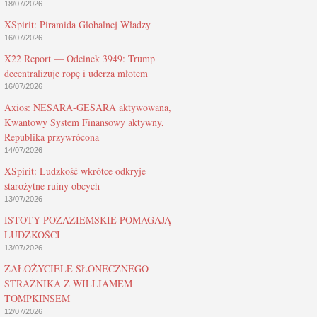
18/07/2026
XSpirit: Piramida Globalnej Władzy
16/07/2026
X22 Report — Odcinek 3949: Trump
decentralizuje ropę i uderza młotem
16/07/2026
Axios: NESARA-GESARA aktywowana,
Kwantowy System Finansowy aktywny,
Republika przywrócona
14/07/2026
XSpirit: Ludzkość wkrótce odkryje
starożytne ruiny obcych
13/07/2026
ISTOTY POZAZIEMSKIE POMAGAJĄ
LUDZKOŚCI
13/07/2026
ZAŁOŻYCIELE SŁONECZNEGO
STRAŻNIKA Z WILLIAMEM
TOMPKINSEM
12/07/2026