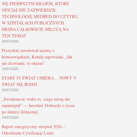
SIĘ PIERWSZYM KRAJEM, KTÓRY
OFICJALNIE ZATWIERDZIŁ
TECHNOLOGIĘ MEDBED DO UŻYTKU
W SZPITALACH PUBLICZNYCH.
MEDIA CAŁKOWICIE MILCZĄ NA
TEN TEMAT
29/07/2026
Prezydent zawetował ustawę o
homozwiązkach. Kotula zapowiada: „Jak
nie drzwiami, to oknem”
23/07/2026
STARY IV ŚWIAT UMIERA… NOWY V
ŚWIAT SIĘ RODZI…
20/07/2026
„Świadomość widzi to, czego mózg nie
zapamiętał” — Jarosław Dobrucki o życiu
po śmierci klinicznej
19/07/2026
Raport energetyczny sierpień 2026 –
Odrodzenie Cywilizacji Ludzi