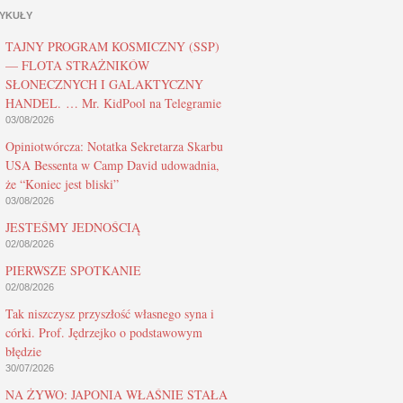
YKUŁY
TAJNY PROGRAM KOSMICZNY (SSP)
— FLOTA STRAŻNIKÓW
SŁONECZNYCH I GALAKTYCZNY
HANDEL. … Mr. KidPool na Telegramie
03/08/2026
Opiniotwórcza: Notatka Sekretarza Skarbu
USA Bessenta w Camp David udowadnia,
że “Koniec jest bliski”
03/08/2026
JESTEŚMY JEDNOŚCIĄ
02/08/2026
PIERWSZE SPOTKANIE
02/08/2026
Tak niszczysz przyszłość własnego syna i
córki. Prof. Jędrzejko o podstawowym
błędzie
30/07/2026
NA ŻYWO: JAPONIA WŁAŚNIE STAŁA