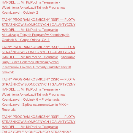
HANDEL. … Mr. KidPool na Telegramie
-
Wyjaśnienia Aktualizacji Tajnych Programów
Kosmicznych, Odcinek 2
TAJNY PROGRAM KOSMICZNY (SSP) — FLOTA
STRAŻNIKÓW SŁONECZNYCH I GALAKTYCZNY
HANDEL. … Mr. KidPool na Telegramie
-
Aktualizacje Tajnych Programów Kosmicznych,
Odcinek 8 – Grupa Oriona, Cz. 1
TAJNY PROGRAM KOSMICZNY (SSP) — FLOTA
STRAŻNIKÓW SŁONECZNYCH I GALAKTYCZNY
HANDEL. … Mr. KidPool na Telegramie
-
Spotkanie
Rady Super-Federacji Intergalaktycznej
i Strażników Lokalnej Gromady Galaktycznej 20
galaktyk
TAJNY PROGRAM KOSMICZNY (SSP) — FLOTA
STRAŻNIKÓW SŁONECZNYCH I GALAKTYCZNY
HANDEL. … Mr. KidPool na Telegramie
-
Wyjaśnienia Aktualizacji Tajnych Programów
Kosmicznych, Odcinek 6 – Proklamacja
Kosmicznych Sądów na zgromadzeniu MKK –
Recenzja
TAJNY PROGRAM KOSMICZNY (SSP) — FLOTA
STRAŻNIKÓW SŁONECZNYCH I GALAKTYCZNY
HANDEL. … Mr. KidPool na Telegramie
-
ZAŁOŻYCIELE SŁONECZNEGO STRAŻNIKA Z