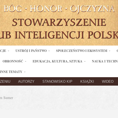
ACJE
USTRÓJ I PAŃSTWO
SPOŁECZEŃSTWO I EKOSYSTEM
OBRONNOŚĆ
EDUKACJA, KULTURA, SZTUKA
NAUKA I TECHN
INNE TEMATY
ZENIU
AUTORZY
STANOWISKO KIP
KSIĄŻKI
WIDEO
m Sumer