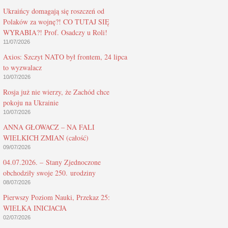
Ukraińcy domagają się roszczeń od
Polaków za wojnę?! CO TUTAJ SIĘ
WYRABIA?! Prof. Osadczy u Roli!
11/07/2026
Axios: Szczyt NATO był frontem, 24 lipca
to wyzwalacz
10/07/2026
Rosja już nie wierzy, że Zachód chce
pokoju na Ukrainie
10/07/2026
ANNA GŁOWACZ – NA FALI
WIELKICH ZMIAN (całość)
09/07/2026
04.07.2026. – Stany Zjednoczone
obchodziły swoje 250. urodziny
08/07/2026
Pierwszy Poziom Nauki, Przekaz 25:
WIELKA INICJACJA
02/07/2026