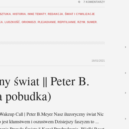
7 KOMENTARZY
 SZTUKA
,
HISTORIA
,
INNE TEMATY
,
REDAKCJA
,
ŚWIAT I CYWILIZACJE
KA
,
LUDZKOŚĆ
,
ORIONIDZI
,
PLEJADIANIE
,
REPITILIANIE
,
RZYM
,
SUMER
,
16/01/2021
y świat || Peter B.
a pobudka)
 Wakeup Call | Peter B.Meyer Nasz iluzoryczny świat Nic
ko jest kłamstwem i oszustwem Dzisiejszy faszyzm to ...
zenia Prawdy Świata || Kanał Przebudzenia Wielki Reset