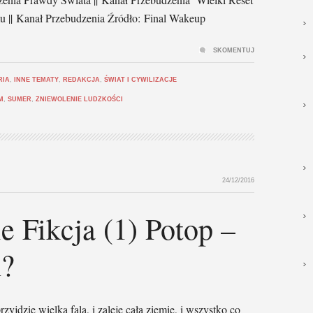
u || Kanał Przebudzenia Źródło: Final Wakeup
SKOMENTUJ
RIA
,
INNE TEMATY
,
REDAKCJA
,
ŚWIAT I CYWILIZACJE
M
,
SUMER
,
ZNIEWOLENIE LUDZKOŚCI
24/12/2016
 Fikcja (1) Potop –
n?
zyjdzie wielka fala, i zaleje całą ziemię, i wszystko co