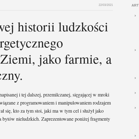
22/03/2021
ART
ej historii ludzkości
ergetycznego
Ziemi, jako farmie, a
czny.
e napisanej i tej dalszej, przemilczanej, sięgającej w mroki
o związane z programowaniem i manipulowaniem rodzajem
ł się, kto za tym stoi, jaki ma w tym cel i służył jako
a bytów nieludzkich. Zaprezentowane poniżej fragmenty