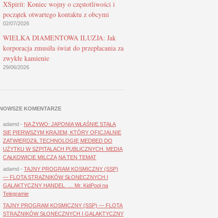
XSpirit: Koniec wojny o częstotliwości i
początek otwartego kontaktu z obcymi
02/07/2026
WIELKA DIAMENTOWA ILUZJA: Jak
korporacja zmusiła świat do przepłacania za
zwykłe kamienie
29/06/2026
NOWSZE KOMENTARZE
adamd
-
NA ŻYWO: JAPONIA WŁAŚNIE STAŁA
SIĘ PIERWSZYM KRAJEM, KTÓRY OFICJALNIE
ZATWIERDZIŁ TECHNOLOGIĘ MEDBED DO
UŻYTKU W SZPITALACH PUBLICZNYCH. MEDIA
CAŁKOWICIE MILCZĄ NA TEN TEMAT
adamd
-
TAJNY PROGRAM KOSMICZNY (SSP)
— FLOTA STRAŻNIKÓW SŁONECZNYCH I
GALAKTYCZNY HANDEL. … Mr. KidPool na
Telegramie
TAJNY PROGRAM KOSMICZNY (SSP) — FLOTA
STRAŻNIKÓW SŁONECZNYCH I GALAKTYCZNY