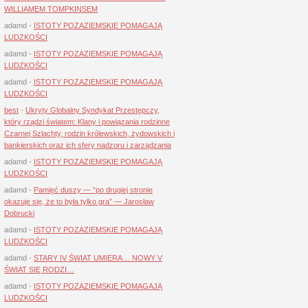
WILLIAMEM TOMPKINSEM
adamd
-
ISTOTY POZAZIEMSKIE POMAGAJĄ
LUDZKOŚCI
adamd
-
ISTOTY POZAZIEMSKIE POMAGAJĄ
LUDZKOŚCI
adamd
-
ISTOTY POZAZIEMSKIE POMAGAJĄ
LUDZKOŚCI
best
-
Ukryty Globalny Syndykat Przestępczy,
który rządzi światem: Klany i powiązania rodzinne
Czarnej Szlachty, rodzin królewskich, żydowskich i
bankierskich oraz ich sfery nadzoru i zarządzania
adamd
-
ISTOTY POZAZIEMSKIE POMAGAJĄ
LUDZKOŚCI
adamd
-
Pamięć duszy — “po drugiej stronie
okazuje się, że to była tylko gra” — Jarosław
Dobrucki
adamd
-
ISTOTY POZAZIEMSKIE POMAGAJĄ
LUDZKOŚCI
adamd
-
STARY IV ŚWIAT UMIERA… NOWY V
ŚWIAT SIĘ RODZI…
adamd
-
ISTOTY POZAZIEMSKIE POMAGAJĄ
LUDZKOŚCI