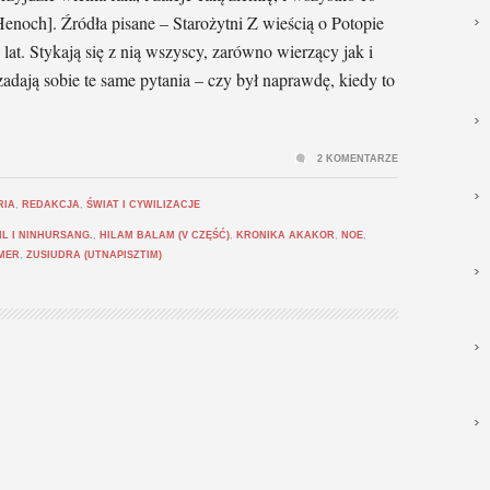
[Henoch]. Źródła pisane – Starożytni Z wieścią o Potopie
at. Stykają się z nią wszyscy, zarówno wierzący jak i
adają sobie te same pytania – czy był naprawdę, kiedy to
2 KOMENTARZE
RIA
,
REDAKCJA
,
ŚWIAT I CYWILIZACJE
IL I NINHURSANG.
,
HILAM BALAM (V CZĘŚĆ)
,
KRONIKA AKAKOR
,
NOE
,
MER
,
ZUSIUDRA (UTNAPISZTIM)