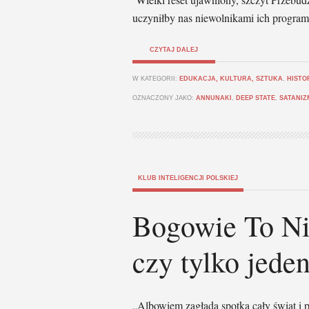
uczyniłby nas niewolnikami ich program
CZYTAJ DALEJ
W KATEGORII:
EDUKACJA, KULTURA, SZTUKA
,
HISTO
OZNACZONY JAKO:
ANNUNAKI
,
DEEP STATE
,
SATANIZ
KLUB INTELIGENCJI POLSKIEJ
Bogowie To Nie
czy tylko jede
„Albowiem zagłada spotka cały świat i pr