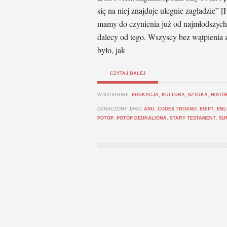
się na niej znajduje ulegnie zagładzie” 
mamy do czynienia już od najmłodszych l
dalecy od tego. Wszyscy bez wątpienia z
było, jak
CZYTAJ DALEJ
W KATEGORII:
EDUKACJA, KULTURA, SZTUKA
,
HISTO
OZNACZONY JAKO:
ANU
,
CODEX TROANO
,
EGIPT
,
ENL
POTOP
,
POTOP DEUKALIONA
,
STARY TESTAMENT
,
SU