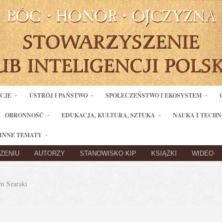
ACJE
USTRÓJ I PAŃSTWO
SPOŁECZEŃSTWO I EKOSYSTEM
OBRONNOŚĆ
EDUKACJA, KULTURA, SZTUKA
NAUKA I TECHN
INNE TEMATY
ZENIU
AUTORZY
STANOWISKO KIP
KSIĄŻKI
WIDEO
 Szaraki