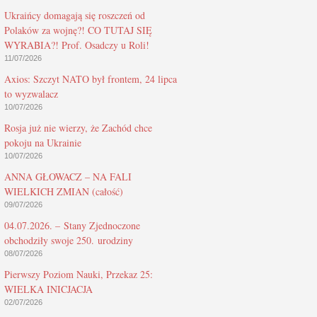
Ukraińcy domagają się roszczeń od
Polaków za wojnę?! CO TUTAJ SIĘ
WYRABIA?! Prof. Osadczy u Roli!
11/07/2026
Axios: Szczyt NATO był frontem, 24 lipca
to wyzwalacz
10/07/2026
Rosja już nie wierzy, że Zachód chce
pokoju na Ukrainie
10/07/2026
ANNA GŁOWACZ – NA FALI
WIELKICH ZMIAN (całość)
09/07/2026
04.07.2026. – Stany Zjednoczone
obchodziły swoje 250. urodziny
08/07/2026
Pierwszy Poziom Nauki, Przekaz 25:
WIELKA INICJACJA
02/07/2026