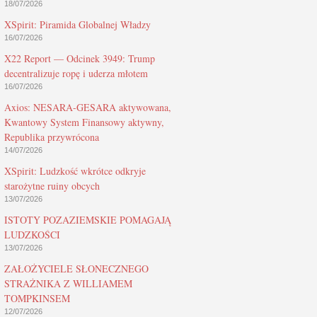
18/07/2026
XSpirit: Piramida Globalnej Władzy
16/07/2026
X22 Report — Odcinek 3949: Trump
decentralizuje ropę i uderza młotem
16/07/2026
Axios: NESARA-GESARA aktywowana,
Kwantowy System Finansowy aktywny,
Republika przywrócona
14/07/2026
XSpirit: Ludzkość wkrótce odkryje
starożytne ruiny obcych
13/07/2026
ISTOTY POZAZIEMSKIE POMAGAJĄ
LUDZKOŚCI
13/07/2026
ZAŁOŻYCIELE SŁONECZNEGO
STRAŻNIKA Z WILLIAMEM
TOMPKINSEM
12/07/2026