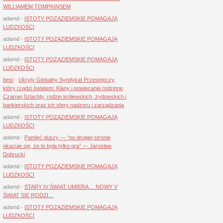
WILLIAMEM TOMPKINSEM
adamd
-
ISTOTY POZAZIEMSKIE POMAGAJĄ
LUDZKOŚCI
adamd
-
ISTOTY POZAZIEMSKIE POMAGAJĄ
LUDZKOŚCI
adamd
-
ISTOTY POZAZIEMSKIE POMAGAJĄ
LUDZKOŚCI
best
-
Ukryty Globalny Syndykat Przestępczy,
który rządzi światem: Klany i powiązania rodzinne
Czarnej Szlachty, rodzin królewskich, żydowskich i
bankierskich oraz ich sfery nadzoru i zarządzania
adamd
-
ISTOTY POZAZIEMSKIE POMAGAJĄ
LUDZKOŚCI
adamd
-
Pamięć duszy — “po drugiej stronie
okazuje się, że to była tylko gra” — Jarosław
Dobrucki
adamd
-
ISTOTY POZAZIEMSKIE POMAGAJĄ
LUDZKOŚCI
adamd
-
STARY IV ŚWIAT UMIERA… NOWY V
ŚWIAT SIĘ RODZI…
adamd
-
ISTOTY POZAZIEMSKIE POMAGAJĄ
LUDZKOŚCI