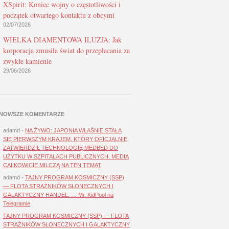
XSpirit: Koniec wojny o częstotliwości i
początek otwartego kontaktu z obcymi
02/07/2026
WIELKA DIAMENTOWA ILUZJA: Jak
korporacja zmusiła świat do przepłacania za
zwykłe kamienie
29/06/2026
NOWSZE KOMENTARZE
adamd
-
NA ŻYWO: JAPONIA WŁAŚNIE STAŁA
SIĘ PIERWSZYM KRAJEM, KTÓRY OFICJALNIE
ZATWIERDZIŁ TECHNOLOGIĘ MEDBED DO
UŻYTKU W SZPITALACH PUBLICZNYCH. MEDIA
CAŁKOWICIE MILCZĄ NA TEN TEMAT
adamd
-
TAJNY PROGRAM KOSMICZNY (SSP)
— FLOTA STRAŻNIKÓW SŁONECZNYCH I
GALAKTYCZNY HANDEL. … Mr. KidPool na
Telegramie
TAJNY PROGRAM KOSMICZNY (SSP) — FLOTA
STRAŻNIKÓW SŁONECZNYCH I GALAKTYCZNY