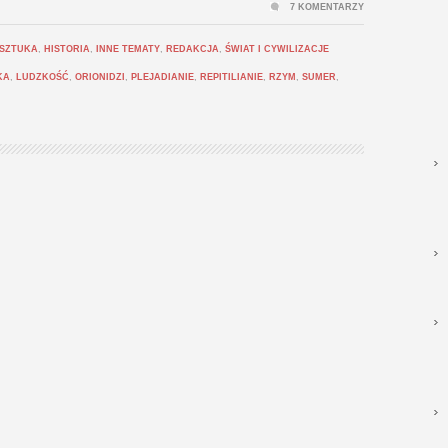
7 KOMENTARZY
 SZTUKA
,
HISTORIA
,
INNE TEMATY
,
REDAKCJA
,
ŚWIAT I CYWILIZACJE
KA
,
LUDZKOŚĆ
,
ORIONIDZI
,
PLEJADIANIE
,
REPITILIANIE
,
RZYM
,
SUMER
,