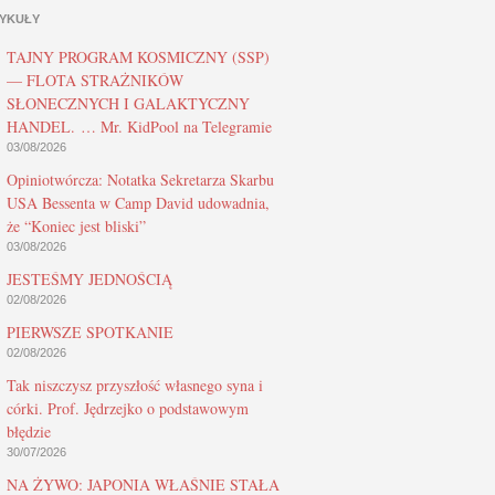
YKUŁY
TAJNY PROGRAM KOSMICZNY (SSP)
— FLOTA STRAŻNIKÓW
SŁONECZNYCH I GALAKTYCZNY
HANDEL. … Mr. KidPool na Telegramie
03/08/2026
Opiniotwórcza: Notatka Sekretarza Skarbu
USA Bessenta w Camp David udowadnia,
że “Koniec jest bliski”
03/08/2026
JESTEŚMY JEDNOŚCIĄ
02/08/2026
PIERWSZE SPOTKANIE
02/08/2026
Tak niszczysz przyszłość własnego syna i
córki. Prof. Jędrzejko o podstawowym
błędzie
30/07/2026
NA ŻYWO: JAPONIA WŁAŚNIE STAŁA