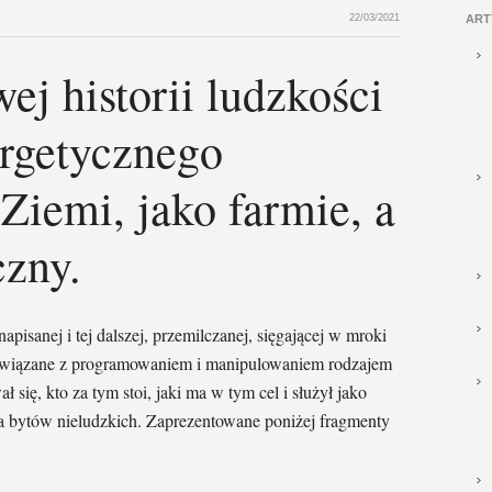
22/03/2021
ART
ej historii ludzkości
ergetycznego
Ziemi, jako farmie, a
czny.
e napisanej i tej dalszej, przemilczanej, sięgającej w mroki
o związane z programowaniem i manipulowaniem rodzajem
ł się, kto za tym stoi, jaki ma w tym cel i służył jako
a bytów nieludzkich. Zaprezentowane poniżej fragmenty