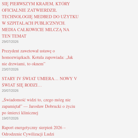
SIĘ PIERWSZYM KRAJEM, KTÓRY
OFICJALNIE ZATWIERDZIŁ
TECHNOLOGIĘ MEDBED DO UŻYTKU
W SZPITALACH PUBLICZNYCH.
MEDIA CAŁKOWICIE MILCZĄ NA
TEN TEMAT
29/07/2026
Prezydent zawetował ustawę o
homozwiązkach. Kotula zapowiada: „Jak
nie drzwiami, to oknem”
23/07/2026
STARY IV ŚWIAT UMIERA… NOWY V
ŚWIAT SIĘ RODZI…
20/07/2026
„Świadomość widzi to, czego mózg nie
zapamiętał” — Jarosław Dobrucki o życiu
po śmierci klinicznej
19/07/2026
Raport energetyczny sierpień 2026 –
Odrodzenie Cywilizacji Ludzi