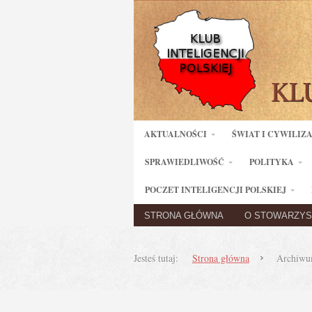
AKTUALNOŚCI
ŚWIAT I CYWILIZ
SPRAWIEDLIWOŚĆ
POLITYKA
POCZET INTELIGENCJI POLSKIEJ
STRONA GŁÓWNA
O STOWARZYS
Jesteś tutaj:
Strona główna
Archiwum