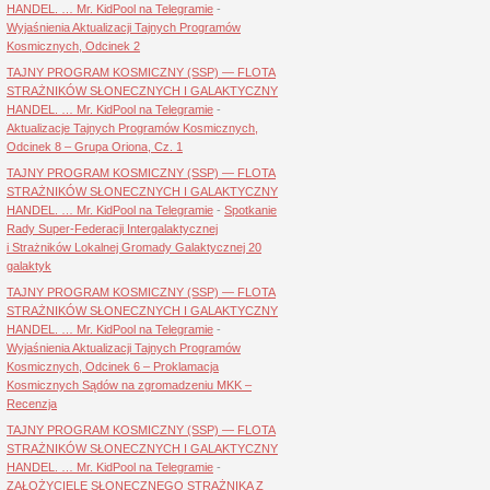
HANDEL. … Mr. KidPool na Telegramie
-
Wyjaśnienia Aktualizacji Tajnych Programów
Kosmicznych, Odcinek 2
TAJNY PROGRAM KOSMICZNY (SSP) — FLOTA
STRAŻNIKÓW SŁONECZNYCH I GALAKTYCZNY
HANDEL. … Mr. KidPool na Telegramie
-
Aktualizacje Tajnych Programów Kosmicznych,
Odcinek 8 – Grupa Oriona, Cz. 1
TAJNY PROGRAM KOSMICZNY (SSP) — FLOTA
STRAŻNIKÓW SŁONECZNYCH I GALAKTYCZNY
HANDEL. … Mr. KidPool na Telegramie
-
Spotkanie
Rady Super-Federacji Intergalaktycznej
i Strażników Lokalnej Gromady Galaktycznej 20
galaktyk
TAJNY PROGRAM KOSMICZNY (SSP) — FLOTA
STRAŻNIKÓW SŁONECZNYCH I GALAKTYCZNY
HANDEL. … Mr. KidPool na Telegramie
-
Wyjaśnienia Aktualizacji Tajnych Programów
Kosmicznych, Odcinek 6 – Proklamacja
Kosmicznych Sądów na zgromadzeniu MKK –
Recenzja
TAJNY PROGRAM KOSMICZNY (SSP) — FLOTA
STRAŻNIKÓW SŁONECZNYCH I GALAKTYCZNY
HANDEL. … Mr. KidPool na Telegramie
-
ZAŁOŻYCIELE SŁONECZNEGO STRAŻNIKA Z