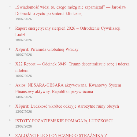
„Świadomość widzi to, czego mózg nie zapamiętał” — Jarosław
Dobrucki o życiu po śmierci klinicznej
19/07/2026
Raport energetyczny sierpień 2026 – Odrodzenie Cywilizacji
Ludzi
18/07/2026
XSpirit: Piramida Globalnej Władzy
16/07/2026
X22 Report — Odcinek 3949: Trump decentralizuje ropę i uderza
młotem
16/07/2026
Axios: NESARA-GESARA aktywowana, Kwantowy System
Finansowy aktywny, Republika przywrócona
14/07/2026
XSpirit: Ludzkość wkrótce odkryje starożytne ruiny obcych
13/07/2026
ISTOTY POZAZIEMSKIE POMAGAJĄ LUDZKOŚCI
13/07/2026
ZAŁOŻYCIELE SŁONECZNEGO STRAŻNIKA Z