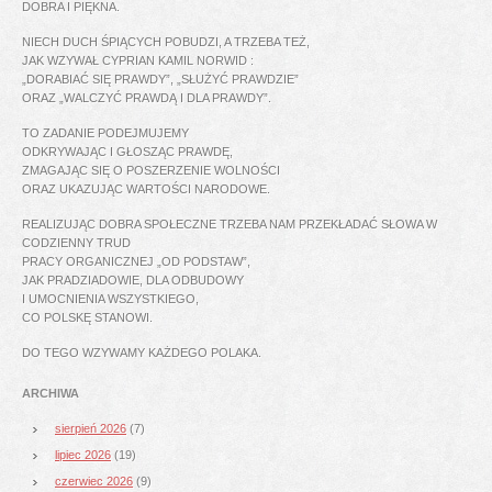
DOBRA I PIĘKNA.
NIECH DUCH ŚPIĄCYCH POBUDZI, A TRZEBA TEŻ,
JAK WZYWAŁ CYPRIAN KAMIL NORWID :
„DORABIAĆ SIĘ PRAWDY”, „SŁUŻYĆ PRAWDZIE”
ORAZ „WALCZYĆ PRAWDĄ I DLA PRAWDY”.
TO ZADANIE PODEJMUJEMY
ODKRYWAJĄC I GŁOSZĄC PRAWDĘ,
ZMAGAJĄC SIĘ O POSZERZENIE WOLNOŚCI
ORAZ UKAZUJĄC WARTOŚCI NARODOWE.
REALIZUJĄC DOBRA SPOŁECZNE TRZEBA NAM PRZEKŁADAĆ SŁOWA W
CODZIENNY TRUD
PRACY ORGANICZNEJ „OD PODSTAW”,
JAK PRADZIADOWIE, DLA ODBUDOWY
I UMOCNIENIA WSZYSTKIEGO,
CO POLSKĘ STANOWI.
DO TEGO WZYWAMY KAŻDEGO POLAKA.
ARCHIWA
sierpień 2026
(7)
lipiec 2026
(19)
czerwiec 2026
(9)