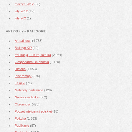
marzec 2012
(36)
luty 2012
(19)
luty 202
(1)
ARTYKUŁY – KATEGORIE
Aktualności
(4 753)
Biuletyn KIP
(19)
Edukacja, kultura, sztuka
(2 064)
Gospodarka i ekonomia
(1 120)
Historia
(1 053)
Inne tematy
(376)
Książki
(71)
Materiały nadesłane
(128)
Nauka i technika
(862)
Obronność
(473)
Poczet inteligencji polskiej
(15)
Polityka
(1 853)
Publikacje
(87)