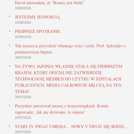
David udowadnia, że “Koniec jest bliski”
03/08/2026
JESTEŚMY JEDNOŚCIĄ
02/08/2026
PIERWSZE SPOTKANIE
02/08/2026
Tak niszczysz przyszłość własnego syna i córki. Prof. Jędrzejko o
podstawowym błędzie
30/07/2026
NA ŻYWO: JAPONIA WŁAŚNIE STAŁA SIĘ PIERWSZYM
KRAJEM, KTÓRY OFICJALNIE ZATWIERDZIŁ
TECHNOLOGIĘ MEDBED DO UŻYTKU W SZPITALACH
PUBLICZNYCH. MEDIA CAŁKOWICIE MILCZĄ NA TEN
TEMAT
29/07/2026
Prezydent zawetował ustawę o homozwiązkach. Kotula
zapowiada: „Jak nie drzwiami, to oknem”
23/07/2026
STARY IV ŚWIAT UMIERA… NOWY V ŚWIAT SIĘ RODZI…
20/07/2026