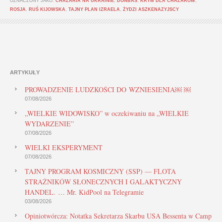
OZNACZONY JAKO:
CHAZARIA NA UKRAINIE
,
DONBAS
,
KRYM DLA CHAZARÓW
,
ROSJA
,
RUŚ KIJOWSKA
,
TAJNY PLAN IZRAELA
,
ŻYDZI ASZKENAZYJSCY
ARTYKUŁY
PROWADZENIE LUDZKOŚCI DO WZNIESIENIA￼ ￼
07/08/2026
„WIELKIE WIDOWISKO” w oczekiwaniu na „WIELKIE
WYDARZENIE”
07/08/2026
WIELKI EKSPERYMENT
07/08/2026
TAJNY PROGRAM KOSMICZNY (SSP) — FLOTA
STRAŻNIKÓW SŁONECZNYCH I GALAKTYCZNY
HANDEL. … Mr. KidPool na Telegramie
03/08/2026
Opiniotwórcza: Notatka Sekretarza Skarbu USA Bessenta w Camp