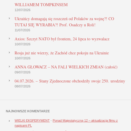
WILLIAMEM TOMPKINSEM
12/07/2026
Ukraińcy domagają się roszczeń od Polaków za wojnę?! CO
TUTAJ SIĘ WYRABIA?! Prof. Osadczy u Roli!
11/07/2026
Axios: Szczyt NATO był frontem, 24 lipca to wyzwalacz
10/07/2026
Rosja już nie wierzy, że Zachód chce pokoju na Ukrainie
10/07/2026
ANNA GŁOWACZ – NA FALI WIELKICH ZMIAN (całość)
09/07/2026
04.07.2026. – Stany Zjednoczone obchodziły swoje 250. urodziny
08/07/2026
NAJNOWSZE KOMENTARZE
WIELKI EKSPERYMENT
-
Ponad Majestatyczną 12 – aktualizacja filmu z
napisami PL