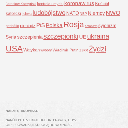
koronawirus
Kościół
kontrola umysłu
Jarosław Kaczyński
ludobójstwo
NWO
Niemcy
NATO
katolicki
lichwa
NBP
Rosja
PiS
Polska
syjonizm
pieniądz
pedofilia
satanizm
szczepionki
ukraina
UE
Syria
szczepienia
USA
Żydzi
Watykan
Władimir Putin
wybory
ZSRR
NASZE STANOWISKO
NARÓD POTRZEBUJE DUCHA I PRAWDY, GDYŻ
ONE PROWADZĄ NA DROGĘ DO WOLNOŚCI,