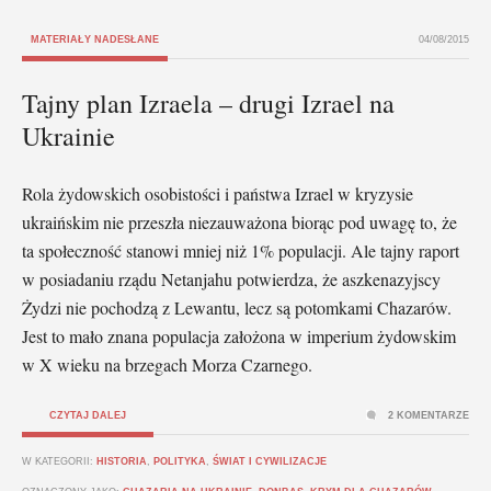
MATERIAŁY NADESŁANE
04/08/2015
Tajny plan Izraela – drugi Izrael na
Ukrainie
Rola żydowskich osobistości i państwa Izrael w kryzysie
ukraińskim nie przeszła niezauważona biorąc pod uwagę to, że
ta społeczność stanowi mniej niż 1% populacji. Ale tajny raport
w posiadaniu rządu Netanjahu potwierdza, że aszkenazyjscy
Żydzi nie pochodzą z Lewantu, lecz są potomkami Chazarów.
Jest to mało znana populacja założona w imperium żydowskim
w X wieku na brzegach Morza Czarnego.
CZYTAJ DALEJ
2 KOMENTARZE
W KATEGORII:
HISTORIA
,
POLITYKA
,
ŚWIAT I CYWILIZACJE