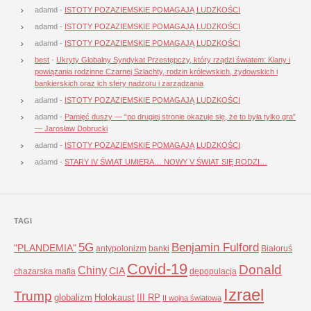
adamd
-
ISTOTY POZAZIEMSKIE POMAGAJĄ LUDZKOŚCI
adamd
-
ISTOTY POZAZIEMSKIE POMAGAJĄ LUDZKOŚCI
adamd
-
ISTOTY POZAZIEMSKIE POMAGAJĄ LUDZKOŚCI
best
-
Ukryty Globalny Syndykat Przestępczy, który rządzi światem: Klany i
powiązania rodzinne Czarnej Szlachty, rodzin królewskich, żydowskich i
bankierskich oraz ich sfery nadzoru i zarządzania
adamd
-
ISTOTY POZAZIEMSKIE POMAGAJĄ LUDZKOŚCI
adamd
-
Pamięć duszy — “po drugiej stronie okazuje się, że to była tylko gra”
— Jarosław Dobrucki
adamd
-
ISTOTY POZAZIEMSKIE POMAGAJĄ LUDZKOŚCI
adamd
-
STARY IV ŚWIAT UMIERA… NOWY V ŚWIAT SIĘ RODZI…
TAGI
5G
Benjamin Fulford
"PLANDEMIA"
antypolonizm
banki
Białoruś
Covid-19
Donald
Chiny
CIA
chazarska mafia
depopulacja
Izrael
Trump
globalizm
Holokaust
III RP
II wojna światowa