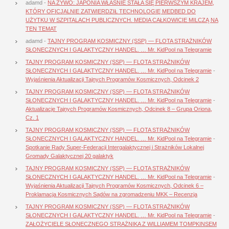
adamd
-
NA ŻYWO: JAPONIA WŁAŚNIE STAŁA SIĘ PIERWSZYM KRAJEM,
KTÓRY OFICJALNIE ZATWIERDZIŁ TECHNOLOGIĘ MEDBED DO
UŻYTKU W SZPITALACH PUBLICZNYCH. MEDIA CAŁKOWICIE MILCZĄ NA
TEN TEMAT
adamd
-
TAJNY PROGRAM KOSMICZNY (SSP) — FLOTA STRAŻNIKÓW
SŁONECZNYCH I GALAKTYCZNY HANDEL. … Mr. KidPool na Telegramie
TAJNY PROGRAM KOSMICZNY (SSP) — FLOTA STRAŻNIKÓW
SŁONECZNYCH I GALAKTYCZNY HANDEL. … Mr. KidPool na Telegramie
-
Wyjaśnienia Aktualizacji Tajnych Programów Kosmicznych, Odcinek 2
TAJNY PROGRAM KOSMICZNY (SSP) — FLOTA STRAŻNIKÓW
SŁONECZNYCH I GALAKTYCZNY HANDEL. … Mr. KidPool na Telegramie
-
Aktualizacje Tajnych Programów Kosmicznych, Odcinek 8 – Grupa Oriona,
Cz. 1
TAJNY PROGRAM KOSMICZNY (SSP) — FLOTA STRAŻNIKÓW
SŁONECZNYCH I GALAKTYCZNY HANDEL. … Mr. KidPool na Telegramie
-
Spotkanie Rady Super-Federacji Intergalaktycznej i Strażników Lokalnej
Gromady Galaktycznej 20 galaktyk
TAJNY PROGRAM KOSMICZNY (SSP) — FLOTA STRAŻNIKÓW
SŁONECZNYCH I GALAKTYCZNY HANDEL. … Mr. KidPool na Telegramie
-
Wyjaśnienia Aktualizacji Tajnych Programów Kosmicznych, Odcinek 6 –
Proklamacja Kosmicznych Sądów na zgromadzeniu MKK – Recenzja
TAJNY PROGRAM KOSMICZNY (SSP) — FLOTA STRAŻNIKÓW
SŁONECZNYCH I GALAKTYCZNY HANDEL. … Mr. KidPool na Telegramie
-
ZAŁOŻYCIELE SŁONECZNEGO STRAŻNIKA Z WILLIAMEM TOMPKINSEM