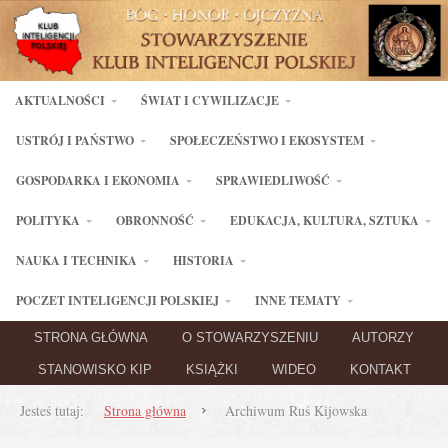
AKTUALNOŚCI
ŚWIAT I CYWILIZACJE
USTRÓJ I PAŃSTWO
SPOŁECZEŃSTWO I EKOSYSTEM
GOSPODARKA I EKONOMIA
SPRAWIEDLIWOŚĆ
POLITYKA
OBRONNOŚĆ
EDUKACJA, KULTURA, SZTUKA
NAUKA I TECHNIKA
HISTORIA
POCZET INTELIGENCJI POLSKIEJ
INNE TEMATY
STRONA GŁÓWNA
O STOWARZYSZENIU
AUTORZY
STANOWISKO KIP
KSIĄŻKI
WIDEO
KONTAKT
Jesteś tutaj:
Strona główna
Archiwum Ruś Kijowska