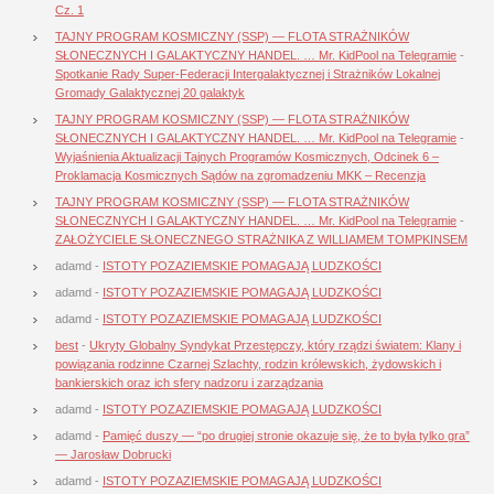
Cz. 1
TAJNY PROGRAM KOSMICZNY (SSP) — FLOTA STRAŻNIKÓW
SŁONECZNYCH I GALAKTYCZNY HANDEL. … Mr. KidPool na Telegramie
-
Spotkanie Rady Super-Federacji Intergalaktycznej i Strażników Lokalnej
Gromady Galaktycznej 20 galaktyk
TAJNY PROGRAM KOSMICZNY (SSP) — FLOTA STRAŻNIKÓW
SŁONECZNYCH I GALAKTYCZNY HANDEL. … Mr. KidPool na Telegramie
-
Wyjaśnienia Aktualizacji Tajnych Programów Kosmicznych, Odcinek 6 –
Proklamacja Kosmicznych Sądów na zgromadzeniu MKK – Recenzja
TAJNY PROGRAM KOSMICZNY (SSP) — FLOTA STRAŻNIKÓW
SŁONECZNYCH I GALAKTYCZNY HANDEL. … Mr. KidPool na Telegramie
-
ZAŁOŻYCIELE SŁONECZNEGO STRAŻNIKA Z WILLIAMEM TOMPKINSEM
adamd
-
ISTOTY POZAZIEMSKIE POMAGAJĄ LUDZKOŚCI
adamd
-
ISTOTY POZAZIEMSKIE POMAGAJĄ LUDZKOŚCI
adamd
-
ISTOTY POZAZIEMSKIE POMAGAJĄ LUDZKOŚCI
best
-
Ukryty Globalny Syndykat Przestępczy, który rządzi światem: Klany i
powiązania rodzinne Czarnej Szlachty, rodzin królewskich, żydowskich i
bankierskich oraz ich sfery nadzoru i zarządzania
adamd
-
ISTOTY POZAZIEMSKIE POMAGAJĄ LUDZKOŚCI
adamd
-
Pamięć duszy — “po drugiej stronie okazuje się, że to była tylko gra”
— Jarosław Dobrucki
adamd
-
ISTOTY POZAZIEMSKIE POMAGAJĄ LUDZKOŚCI