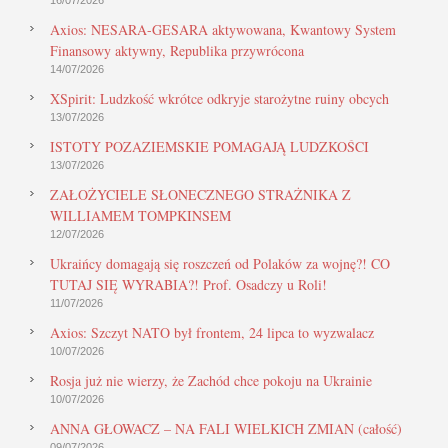
Axios: NESARA-GESARA aktywowana, Kwantowy System
Finansowy aktywny, Republika przywrócona
14/07/2026
XSpirit: Ludzkość wkrótce odkryje starożytne ruiny obcych
13/07/2026
ISTOTY POZAZIEMSKIE POMAGAJĄ LUDZKOŚCI
13/07/2026
ZAŁOŻYCIELE SŁONECZNEGO STRAŻNIKA Z
WILLIAMEM TOMPKINSEM
12/07/2026
Ukraińcy domagają się roszczeń od Polaków za wojnę?! CO
TUTAJ SIĘ WYRABIA?! Prof. Osadczy u Roli!
11/07/2026
Axios: Szczyt NATO był frontem, 24 lipca to wyzwalacz
10/07/2026
Rosja już nie wierzy, że Zachód chce pokoju na Ukrainie
10/07/2026
ANNA GŁOWACZ – NA FALI WIELKICH ZMIAN (całość)
09/07/2026