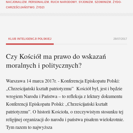
NACJONALIZM
,
PERSONALIZM
,
RUCH NARODOWY
,
SYJONIZM
,
SZOWINIZM
,
ŻYDO-
CHRZEŚCIJAŃSTWO
,
ŻYDZI
KLUB INTELIGENCJI POLSKIEJ
28/07/2017
Czy Kościół ma prawo do wskazań
moralnych i politycznych?
Warszawa 14 marca 2017r. - Konferencja Episkopatu Polski:
„Chrześcijański kształt patriotyzmu” Kościół był, jest i będzie
wrogiem Narodu i Państwa – to refleksja z lektury dokumentu
Konferencji Episkopatu Polski: „Chrześcijański kształt
patriotyzmu”. O historii Kościoła, o rzeczywistym stosunku tej
religijnej organizacji do narodu i państwa pisałem wielokrotnie.
Tym razem to najwyższa