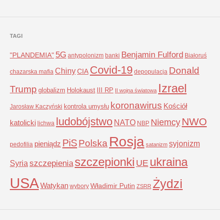
TAGI
5G
Benjamin Fulford
"PLANDEMIA"
antypolonizm
banki
Białoruś
Covid-19
Donald
Chiny
CIA
chazarska mafia
depopulacja
Izrael
Trump
globalizm
Holokaust
III RP
II wojna światowa
koronawirus
Kościół
kontrola umysłu
Jarosław Kaczyński
ludobójstwo
NWO
Niemcy
NATO
katolicki
lichwa
NBP
Rosja
PiS
Polska
syjonizm
pieniądz
pedofilia
satanizm
szczepionki
ukraina
UE
Syria
szczepienia
USA
Żydzi
Watykan
Władimir Putin
wybory
ZSRR