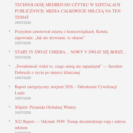
TECHNOLOGIĘ MEDBED DO UŻYTKU W SZPITALACH
PUBLICZNYCH. MEDIA CAŁKOWICIE MILCZĄ NA TEN
TEMAT
29/07/2026
Prezydent zawetował ustawę o homozwiązkach. Kotula
zapowiada: „Jak nie drzwiami, to oknem”
23/07/2026
STARY IV ŚWIAT UMIERA… NOWY V ŚWIAT SIĘ RODZI…
20/07/2026
„Świadomość widzi to, czego mózg nie zapamiętał” — Jarosław
Dobrucki o życiu po śmierci klinicznej
19/07/2026
Raport energetyczny sierpień 2026 – Odrodzenie Cywilizacji
Ludzi
18/07/2026
XSpirit: Piramida Globalnej Władzy
16/07/2026
X22 Report — Odcinek 3949: Trump decentralizuje ropę i uderza
młotem
16/07/2026