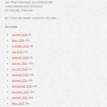
JAK PRADZIADOWIE, DLA ODBUDOWY
I UMOCNIENIA WSZYSTKIEGO,
CO POLSKĘ STANOWI.
DO TEGO WZYWAMY KAŻDEGO POLAKA.
ARCHIWA
sierpień 2026
(8)
lipiec 2026
(19)
czerwiec 2026
(9)
maj 2026
(10)
kwiecień 2026
(9)
marzec 2026
(10)
styczeń 2026
(1)
grudzień 2025
(24)
listopad 2025
(68)
październik 2025
(63)
wrzesień 2025
(63)
sierpień 2025
(90)
lipiec 2025
(54)