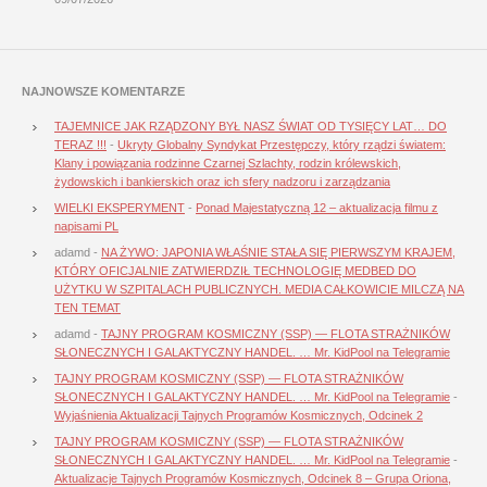
NAJNOWSZE KOMENTARZE
TAJEMNICE JAK RZĄDZONY BYŁ NASZ ŚWIAT OD TYSIĘCY LAT… DO
TERAZ !!!
-
Ukryty Globalny Syndykat Przestępczy, który rządzi światem:
Klany i powiązania rodzinne Czarnej Szlachty, rodzin królewskich,
żydowskich i bankierskich oraz ich sfery nadzoru i zarządzania
WIELKI EKSPERYMENT
-
Ponad Majestatyczną 12 – aktualizacja filmu z
napisami PL
adamd
-
NA ŻYWO: JAPONIA WŁAŚNIE STAŁA SIĘ PIERWSZYM KRAJEM,
KTÓRY OFICJALNIE ZATWIERDZIŁ TECHNOLOGIĘ MEDBED DO
UŻYTKU W SZPITALACH PUBLICZNYCH. MEDIA CAŁKOWICIE MILCZĄ NA
TEN TEMAT
adamd
-
TAJNY PROGRAM KOSMICZNY (SSP) — FLOTA STRAŻNIKÓW
SŁONECZNYCH I GALAKTYCZNY HANDEL. … Mr. KidPool na Telegramie
TAJNY PROGRAM KOSMICZNY (SSP) — FLOTA STRAŻNIKÓW
SŁONECZNYCH I GALAKTYCZNY HANDEL. … Mr. KidPool na Telegramie
-
Wyjaśnienia Aktualizacji Tajnych Programów Kosmicznych, Odcinek 2
TAJNY PROGRAM KOSMICZNY (SSP) — FLOTA STRAŻNIKÓW
SŁONECZNYCH I GALAKTYCZNY HANDEL. … Mr. KidPool na Telegramie
-
Aktualizacje Tajnych Programów Kosmicznych, Odcinek 8 – Grupa Oriona,