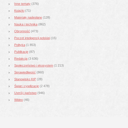
Inne tematy
(376)
Książki
(71)
Materiały nadesłane
(128)
Nauka i technika
(862)
Obronność
(473)
Poczet inteligencji polskiej
(15)
Polityka
(1 853)
Publikacje
(87)
Redakcja
(3 636)
Społeczeństwo i ekosystem
(1 213)
Sprawiedliwość
(860)
Stanowisko KIP
(28)
Świat i cywilizacje
(2 478)
Ustrój i państwo
(946)
Wideo
(46)