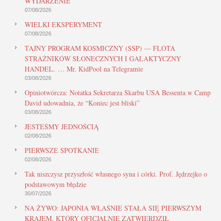
WYDARZENIE”
07/08/2026
WIELKI EKSPERYMENT
07/08/2026
TAJNY PROGRAM KOSMICZNY (SSP) — FLOTA
STRAŻNIKÓW SŁONECZNYCH I GALAKTYCZNY
HANDEL. … Mr. KidPool na Telegramie
03/08/2026
Opiniotwórcza: Notatka Sekretarza Skarbu USA Bessenta w Camp
David udowadnia, że “Koniec jest bliski”
03/08/2026
JESTEŚMY JEDNOŚCIĄ
02/08/2026
PIERWSZE SPOTKANIE
02/08/2026
Tak niszczysz przyszłość własnego syna i córki. Prof. Jędrzejko o
podstawowym błędzie
30/07/2026
NA ŻYWO: JAPONIA WŁAŚNIE STAŁA SIĘ PIERWSZYM
KRAJEM, KTÓRY OFICJALNIE ZATWIERDZIŁ