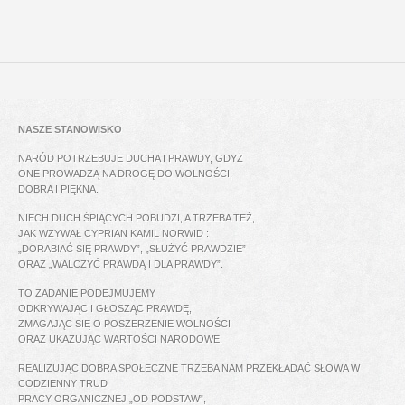
NASZE STANOWISKO
NARÓD POTRZEBUJE DUCHA I PRAWDY, GDYŻ
ONE PROWADZĄ NA DROGĘ DO WOLNOŚCI,
DOBRA I PIĘKNA.
NIECH DUCH ŚPIĄCYCH POBUDZI, A TRZEBA TEŻ,
JAK WZYWAŁ CYPRIAN KAMIL NORWID :
„DORABIAĆ SIĘ PRAWDY”, „SŁUŻYĆ PRAWDZIE”
ORAZ „WALCZYĆ PRAWDĄ I DLA PRAWDY”.
TO ZADANIE PODEJMUJEMY
ODKRYWAJĄC I GŁOSZĄC PRAWDĘ,
ZMAGAJĄC SIĘ O POSZERZENIE WOLNOŚCI
ORAZ UKAZUJĄC WARTOŚCI NARODOWE.
REALIZUJĄC DOBRA SPOŁECZNE TRZEBA NAM PRZEKŁADAĆ SŁOWA W
CODZIENNY TRUD
PRACY ORGANICZNEJ „OD PODSTAW”,