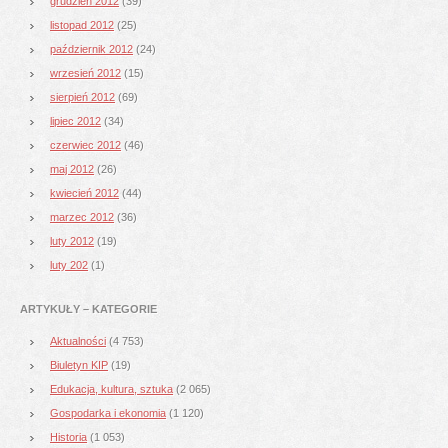
grudzień 2012
(39)
listopad 2012
(25)
październik 2012
(24)
wrzesień 2012
(15)
sierpień 2012
(69)
lipiec 2012
(34)
czerwiec 2012
(46)
maj 2012
(26)
kwiecień 2012
(44)
marzec 2012
(36)
luty 2012
(19)
luty 202
(1)
ARTYKUŁY – KATEGORIE
Aktualności
(4 753)
Biuletyn KIP
(19)
Edukacja, kultura, sztuka
(2 065)
Gospodarka i ekonomia
(1 120)
Historia
(1 053)