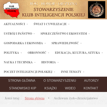
AKTUALNOŚCI
ŚWIAT I CYWILIZACJE
USTRÓJ I PAŃSTWO
SPOŁECZEŃSTWO I EKOSYSTEM
GOSPODARKA I EKONOMIA
SPRAWIEDLIWOŚĆ
POLITYKA
OBRONNOŚĆ
EDUKACJA, KULTURA, SZTUKA
NAUKA I TECHNIKA
HISTORIA
POCZET INTELIGENCJI POLSKIEJ
INNE TEMATY
STRONA GŁÓWNA
O STOWARZYSZENIU
AUTORZY
STANOWISKO KIP
KSIĄŻKI
WIDEO
KONTAKT
Jesteś tutaj:
Strona główna
Archiwum żydo-chrześcijaństwo