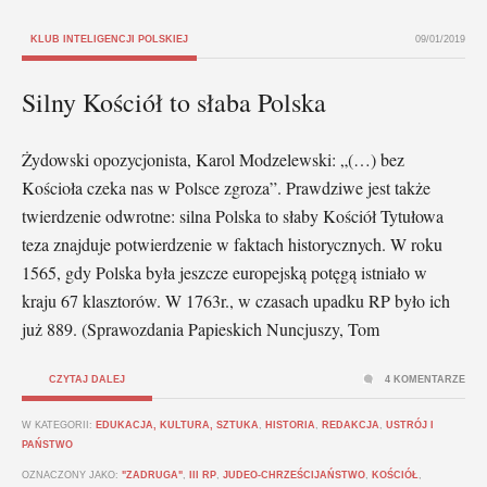
KLUB INTELIGENCJI POLSKIEJ
09/01/2019
Silny Kościół to słaba Polska
Żydowski opozycjonista, Karol Modzelewski: „(…) bez
Kościoła czeka nas w Polsce zgroza”. Prawdziwe jest także
twierdzenie odwrotne: silna Polska to słaby Kościół Tytułowa
teza znajduje potwierdzenie w faktach historycznych. W roku
1565, gdy Polska była jeszcze europejską potęgą istniało w
kraju 67 klasztorów. W 1763r., w czasach upadku RP było ich
już 889. (Sprawozdania Papieskich Nuncjuszy, Tom
CZYTAJ DALEJ
4 KOMENTARZE
W KATEGORII:
EDUKACJA, KULTURA, SZTUKA
,
HISTORIA
,
REDAKCJA
,
USTRÓJ I
PAŃSTWO
OZNACZONY JAKO:
"ZADRUGA"
,
III RP
,
JUDEO-CHRZEŚCIJAŃSTWO
,
KOŚCIÓŁ
,