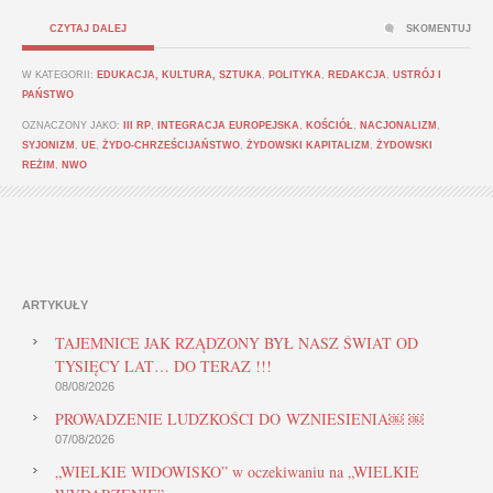
CZYTAJ DALEJ
SKOMENTUJ
W KATEGORII:
EDUKACJA, KULTURA, SZTUKA
,
POLITYKA
,
REDAKCJA
,
USTRÓJ I
PAŃSTWO
OZNACZONY JAKO:
III RP
,
INTEGRACJA EUROPEJSKA
,
KOŚCIÓŁ
,
NACJONALIZM
,
SYJONIZM
,
UE
,
ŻYDO-CHRZEŚCIJAŃSTWO
,
ŻYDOWSKI KAPITALIZM
,
ŻYDOWSKI
REŻIM
,
‪‪‪NWO
ARTYKUŁY
TAJEMNICE JAK RZĄDZONY BYŁ NASZ ŚWIAT OD
TYSIĘCY LAT… DO TERAZ !!!
08/08/2026
PROWADZENIE LUDZKOŚCI DO WZNIESIENIA￼ ￼
07/08/2026
„WIELKIE WIDOWISKO” w oczekiwaniu na „WIELKIE