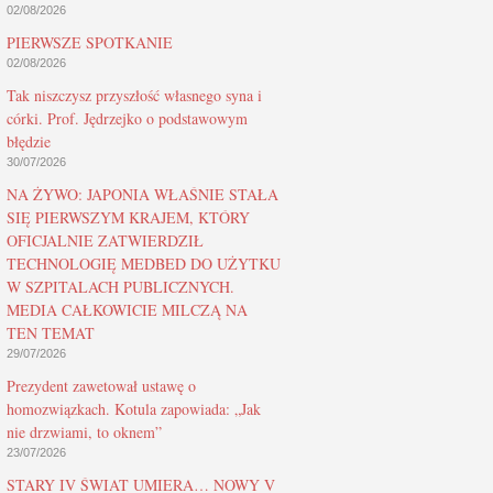
02/08/2026
PIERWSZE SPOTKANIE
02/08/2026
Tak niszczysz przyszłość własnego syna i
córki. Prof. Jędrzejko o podstawowym
błędzie
30/07/2026
NA ŻYWO: JAPONIA WŁAŚNIE STAŁA
SIĘ PIERWSZYM KRAJEM, KTÓRY
OFICJALNIE ZATWIERDZIŁ
TECHNOLOGIĘ MEDBED DO UŻYTKU
W SZPITALACH PUBLICZNYCH.
MEDIA CAŁKOWICIE MILCZĄ NA
TEN TEMAT
29/07/2026
Prezydent zawetował ustawę o
homozwiązkach. Kotula zapowiada: „Jak
nie drzwiami, to oknem”
23/07/2026
STARY IV ŚWIAT UMIERA… NOWY V