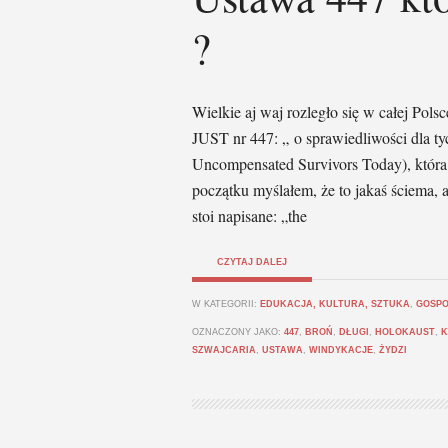
?
Wielkie aj waj rozległo się w całej Pols
JUST nr 447: „ o sprawiedliwości dla tych
Uncompensated Survivors Today), która 
początku myślałem, że to jakaś ściema,
stoi napisane: „the
CZYTAJ DALEJ
W KATEGORII:
EDUKACJA, KULTURA, SZTUKA
,
GOSPO
OZNACZONY JAKO:
447
,
BROŃ
,
DŁUGI
,
HOLOKAUST
,
K
SZWAJCARIA
,
USTAWA
,
WINDYKACJE
,
ŻYDZI