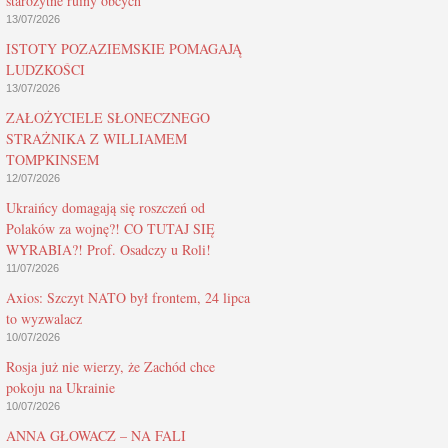
starożytne ruiny obcych
13/07/2026
ISTOTY POZAZIEMSKIE POMAGAJĄ
LUDZKOŚCI
13/07/2026
ZAŁOŻYCIELE SŁONECZNEGO
STRAŻNIKA Z WILLIAMEM
TOMPKINSEM
12/07/2026
Ukraińcy domagają się roszczeń od
Polaków za wojnę?! CO TUTAJ SIĘ
WYRABIA?! Prof. Osadczy u Roli!
11/07/2026
Axios: Szczyt NATO był frontem, 24 lipca
to wyzwalacz
10/07/2026
Rosja już nie wierzy, że Zachód chce
pokoju na Ukrainie
10/07/2026
ANNA GŁOWACZ – NA FALI