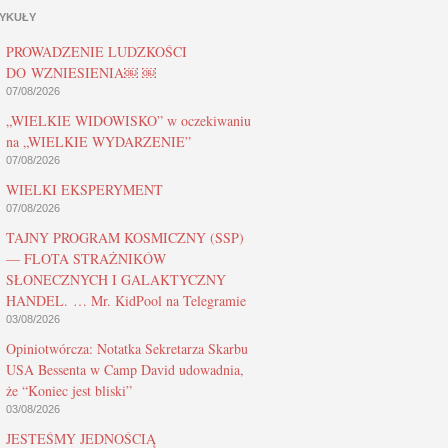
YKUŁY
PROWADZENIE LUDZKOŚCI
DO WZNIESIENIA￼ ￼
07/08/2026
„WIELKIE WIDOWISKO” w oczekiwaniu
na „WIELKIE WYDARZENIE”
07/08/2026
WIELKI EKSPERYMENT
07/08/2026
TAJNY PROGRAM KOSMICZNY (SSP)
— FLOTA STRAŻNIKÓW
SŁONECZNYCH I GALAKTYCZNY
HANDEL. … Mr. KidPool na Telegramie
03/08/2026
Opiniotwórcza: Notatka Sekretarza Skarbu
USA Bessenta w Camp David udowadnia,
że “Koniec jest bliski”
03/08/2026
JESTEŚMY JEDNOŚCIĄ