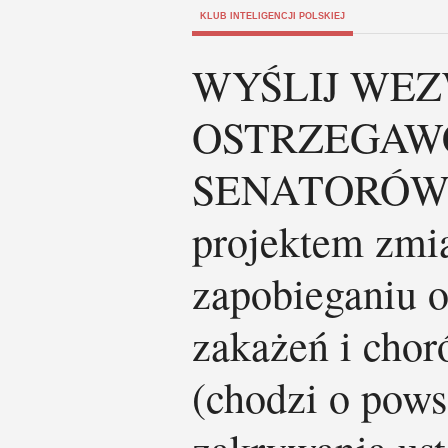
KLUB INTELIGENCJI POLSKIEJ
WYŚLIJ WE
OSTRZEGAWC
SENATORÓW- 
projektem zmi
zapobieganiu o
zakażeń i chor
(chodzi o pow