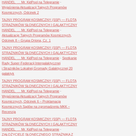
HANDEL. … Mr. KidPool na Telegramie
-
Wyjaśnienia Aktualizacji Tajnych Programów
Kosmicznych, Odcinek 2
TAJNY PROGRAM KOSMICZNY (SSP) — FLOTA
STRAŻNIKÓW SŁONECZNYCH I GALAKTYCZNY
HANDEL. … Mr. KidPool na Telegramie
-
Aktualizacje Tajnych Programów Kosmicznych,
Odcinek 8 – Grupa Oriona, Cz. 1
TAJNY PROGRAM KOSMICZNY (SSP) — FLOTA
STRAŻNIKÓW SŁONECZNYCH I GALAKTYCZNY
HANDEL. … Mr. KidPool na Telegramie
-
Spotkanie
Rady Super-Federacji Intergalaktycznej
i Strażników Lokalnej Gromady Galaktycznej 20
galaktyk
TAJNY PROGRAM KOSMICZNY (SSP) — FLOTA
STRAŻNIKÓW SŁONECZNYCH I GALAKTYCZNY
HANDEL. … Mr. KidPool na Telegramie
-
Wyjaśnienia Aktualizacji Tajnych Programów
Kosmicznych, Odcinek 6 – Proklamacja
Kosmicznych Sądów na zgromadzeniu MKK –
Recenzja
TAJNY PROGRAM KOSMICZNY (SSP) — FLOTA
STRAŻNIKÓW SŁONECZNYCH I GALAKTYCZNY
HANDEL. … Mr. KidPool na Telegramie
-
ZAŁOŻYCIELE SŁONECZNEGO STRAŻNIKA Z