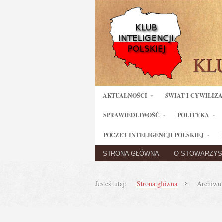
AKTUALNOŚCI
ŚWIAT I CYWILIZ
SPRAWIEDLIWOŚĆ
POLITYKA
POCZET INTELIGENCJI POLSKIEJ
STRONA GŁÓWNA
O STOWARZYS
Jesteś tutaj:
Strona główna
Archiwu