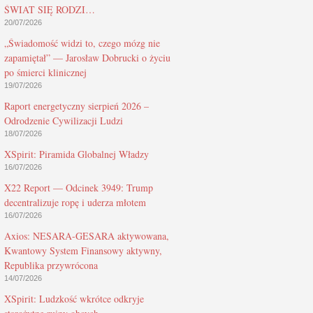
ŚWIAT SIĘ RODZI…
20/07/2026
„Świadomość widzi to, czego mózg nie
zapamiętał” — Jarosław Dobrucki o życiu
po śmierci klinicznej
19/07/2026
Raport energetyczny sierpień 2026 –
Odrodzenie Cywilizacji Ludzi
18/07/2026
XSpirit: Piramida Globalnej Władzy
16/07/2026
X22 Report — Odcinek 3949: Trump
decentralizuje ropę i uderza młotem
16/07/2026
Axios: NESARA-GESARA aktywowana,
Kwantowy System Finansowy aktywny,
Republika przywrócona
14/07/2026
XSpirit: Ludzkość wkrótce odkryje