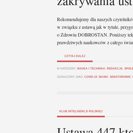
zakrywania ust
Rekomendujemy dla naszych czytelnikó
w związku z ustawą jak w tytule, przyg
o Zdrowiu DOBROSTAN. Poniższy tekst
prawdziwych naukowców z całego świata
CZYTAJ DALEJ
W KATEGORII:
NAUKA I TECHNIKA
,
REDAKCJA
,
SPOŁ
OZNACZONY JAKO:
COVID-19
,
MASKI
,
SENATOROWIE
,
KLUB INTELIGENCJI POLSKIEJ
Ustawa 447 kto 