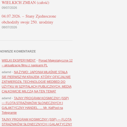
WIELKICH ZMIAN (całość)
09/07/2026
04.07.2026. – Stany Zjednoczone
obchodziły swoje 250. urodziny
08/07/2026
NOWSZE KOMENTARZE
WIELKI EKSPERYMENT
-
Ponad Majestatyczną 12
– aktualizacja filmu z napisami PL
adamd
-
NA ŻYWO: JAPONIA WŁAŚNIE STAŁA
SIĘ PIERWSZYM KRAJEM, KTÓRY OFICJALNIE
ZATWIERDZIŁ TECHNOLOGIĘ MEDBED DO
UŻYTKU W SZPITALACH PUBLICZNYCH. MEDIA
CAŁKOWICIE MILCZĄ NA TEN TEMAT
adamd
-
TAJNY PROGRAM KOSMICZNY (SSP)
— FLOTA STRAŻNIKÓW SŁONECZNYCH I
GALAKTYCZNY HANDEL. … Mr. KidPool na
Telegramie
TAJNY PROGRAM KOSMICZNY (SSP) — FLOTA
STRAŻNIKÓW SŁONECZNYCH I GALAKTYCZNY