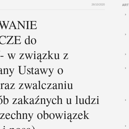
26/10/2020
ART
ZWANIE
ZE do
w związku z
any Ustawy o
raz zwalczaniu
ób zakaźnych u ludzi
szechny obowiązek