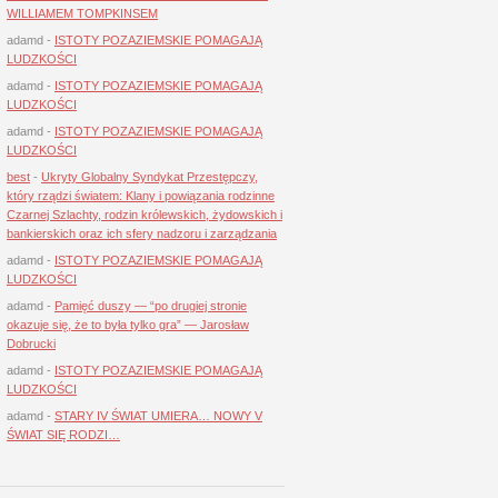
WILLIAMEM TOMPKINSEM
adamd
-
ISTOTY POZAZIEMSKIE POMAGAJĄ
LUDZKOŚCI
adamd
-
ISTOTY POZAZIEMSKIE POMAGAJĄ
LUDZKOŚCI
adamd
-
ISTOTY POZAZIEMSKIE POMAGAJĄ
LUDZKOŚCI
best
-
Ukryty Globalny Syndykat Przestępczy,
który rządzi światem: Klany i powiązania rodzinne
Czarnej Szlachty, rodzin królewskich, żydowskich i
bankierskich oraz ich sfery nadzoru i zarządzania
adamd
-
ISTOTY POZAZIEMSKIE POMAGAJĄ
LUDZKOŚCI
adamd
-
Pamięć duszy — “po drugiej stronie
okazuje się, że to była tylko gra” — Jarosław
Dobrucki
adamd
-
ISTOTY POZAZIEMSKIE POMAGAJĄ
LUDZKOŚCI
adamd
-
STARY IV ŚWIAT UMIERA… NOWY V
ŚWIAT SIĘ RODZI…