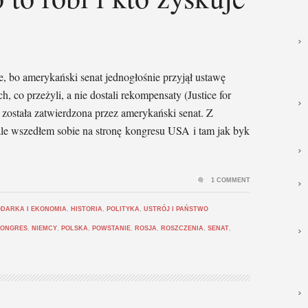
ce, bo amerykański senat jednogłośnie przyjął ustawę
, co przeżyli, a nie dostali rekompensaty (Justice for
została zatwierdzona przez amerykański senat. Z
 ale wszedłem sobie na stronę kongresu USA i tam jak byk
1 COMMENT
DARKA I EKONOMIA
,
HISTORIA
,
POLITYKA
,
USTRÓJ I PAŃSTWO
ONGRES
,
NIEMCY
,
POLSKA
,
POWSTANIE
,
ROSJA
,
ROSZCZENIA
,
SENAT
,