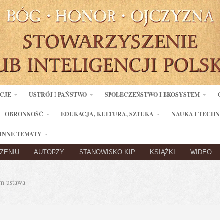
ACJE
USTRÓJ I PAŃSTWO
SPOŁECZEŃSTWO I EKOSYSTEM
OBRONNOŚĆ
EDUKACJA, KULTURA, SZTUKA
NAUKA I TECHN
INNE TEMATY
ZENIU
AUTORZY
STANOWISKO KIP
KSIĄŻKI
WIDEO
m ustawa