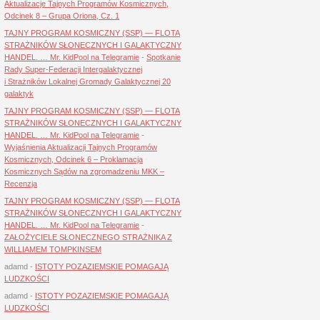
Aktualizacje Tajnych Programów Kosmicznych,
Odcinek 8 – Grupa Oriona, Cz. 1
TAJNY PROGRAM KOSMICZNY (SSP) — FLOTA
STRAŻNIKÓW SŁONECZNYCH I GALAKTYCZNY
HANDEL. … Mr. KidPool na Telegramie
-
Spotkanie
Rady Super-Federacji Intergalaktycznej
i Strażników Lokalnej Gromady Galaktycznej 20
galaktyk
TAJNY PROGRAM KOSMICZNY (SSP) — FLOTA
STRAŻNIKÓW SŁONECZNYCH I GALAKTYCZNY
HANDEL. … Mr. KidPool na Telegramie
-
Wyjaśnienia Aktualizacji Tajnych Programów
Kosmicznych, Odcinek 6 – Proklamacja
Kosmicznych Sądów na zgromadzeniu MKK –
Recenzja
TAJNY PROGRAM KOSMICZNY (SSP) — FLOTA
STRAŻNIKÓW SŁONECZNYCH I GALAKTYCZNY
HANDEL. … Mr. KidPool na Telegramie
-
ZAŁOŻYCIELE SŁONECZNEGO STRAŻNIKA Z
WILLIAMEM TOMPKINSEM
adamd
-
ISTOTY POZAZIEMSKIE POMAGAJĄ
LUDZKOŚCI
adamd
-
ISTOTY POZAZIEMSKIE POMAGAJĄ
LUDZKOŚCI