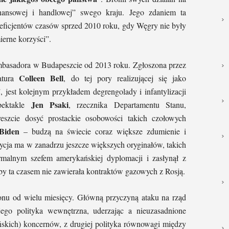
finansowej i handlowej” swego kraju. Jego zdaniem ta
eneficjentów czasów sprzed 2010 roku, gdy Węgry nie były
ierne korzyści”.
mbasadora w Budapeszcie od 2013 roku. Zgłoszona przez
Colleen Bell
atura
, do tej pory realizującej się jako
 jest kolejnym przykładem degrengolady i infantylizacji
Jen Psaki
spektakle
, rzecznika Departamentu Stanu,
eszcie dosyć prostackie osobowości takich czołowych
Biden
– budzą na świecie coraz większe zdumienie i
ycja ma w zanadrzu jeszcze większych oryginałów, takich
ormalnym szefem amerykańskiej dyplomacji i zasłynął z
eby ta czasem nie zawierała kontraktów gazowych z Rosją.
onu od wielu miesięcy. Główną przyczyną ataku na rząd
jego polityka wewnętrzna, uderzając a nieuzasadnione
skich) koncernów, z drugiej polityka równowagi między