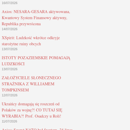
16/07/2026
Axios: NESARA-GESARA aktywowana,
Kwantowy System Finansowy aktywny,
Republika przywrócona
14/07/2026
XSpirit: Ludzkość wkrótce odkryje
starożytne ruiny obcych
13/07/2026
ISTOTY POZAZIEMSKIE POMAGAJĄ
LUDZKOŚCI
13/07/2026
ZAŁOŻYCIELE SŁONECZNEGO
STRAŻNIKA Z WILLIAMEM
TOMPKINSEM
12/07/2026
Ukraińcy domagają się roszczeń od
Polaków za wojnę?! CO TUTAJ SIĘ
WYRABIA?! Prof. Osadczy u Roli!
11/07/2026
Axios: Szczyt NATO był frontem, 24 lipca