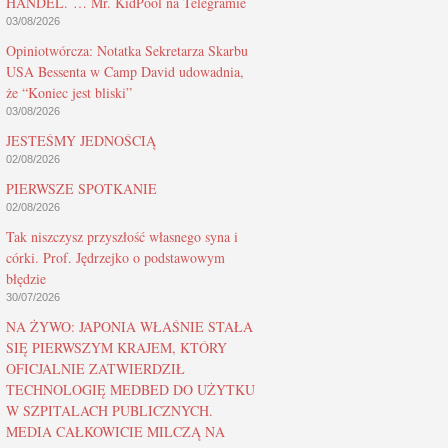
HANDEL. … Mr. KidPool na Telegramie
03/08/2026
Opiniotwórcza: Notatka Sekretarza Skarbu
USA Bessenta w Camp David udowadnia,
że “Koniec jest bliski”
03/08/2026
JESTEŚMY JEDNOŚCIĄ
02/08/2026
PIERWSZE SPOTKANIE
02/08/2026
Tak niszczysz przyszłość własnego syna i
córki. Prof. Jędrzejko o podstawowym
błędzie
30/07/2026
NA ŻYWO: JAPONIA WŁAŚNIE STAŁA
SIĘ PIERWSZYM KRAJEM, KTÓRY
OFICJALNIE ZATWIERDZIŁ
TECHNOLOGIĘ MEDBED DO UŻYTKU
W SZPITALACH PUBLICZNYCH.
MEDIA CAŁKOWICIE MILCZĄ NA