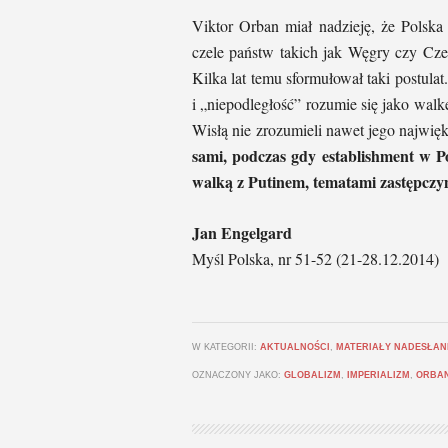
Viktor Orban miał nadzieję, że Polska
czele państw takich jak Węgry czy Cze
Kilka lat temu sformułował taki postula
i „niepodległość” rozumie się jako walk
Wisłą nie zrozumieli nawet jego najwięk
sami, podczas gdy establishment w P
walką z Putinem, tematami zastępczy
Jan Engelgard
Myśl Polska, nr 51-52 (21-28.12.2014)
W KATEGORII:
AKTUALNOŚCI
,
MATERIAŁY NADESŁAN
OZNACZONY JAKO:
GLOBALIZM
,
IMPERIALIZM
,
ORBA