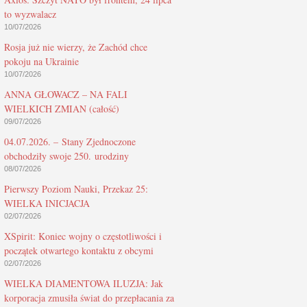
to wyzwalacz
10/07/2026
Rosja już nie wierzy, że Zachód chce
pokoju na Ukrainie
10/07/2026
ANNA GŁOWACZ – NA FALI
WIELKICH ZMIAN (całość)
09/07/2026
04.07.2026. – Stany Zjednoczone
obchodziły swoje 250. urodziny
08/07/2026
Pierwszy Poziom Nauki, Przekaz 25:
WIELKA INICJACJA
02/07/2026
XSpirit: Koniec wojny o częstotliwości i
początek otwartego kontaktu z obcymi
02/07/2026
WIELKA DIAMENTOWA ILUZJA: Jak
korporacja zmusiła świat do przepłacania za