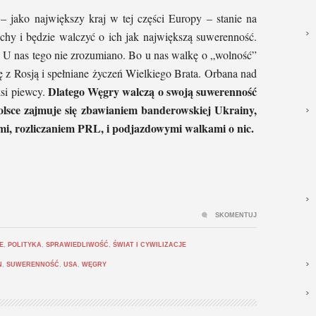
 – jako największy kraj w tej części Europy – stanie na
chy i będzie walczyć o ich jak największą suwerenność.
t. U nas tego nie zrozumiano. Bo u nas walkę o „wolność”
ę z Rosją i spełniane życzeń Wielkiego Brata. Orbana nad
Dlatego Węgry walczą o swoją suwerenność
si piewcy.
olsce zajmuje się zbawianiem banderowskiej Ukrainy,
mi, rozliczaniem PRL, i podjazdowymi walkami o nic.
SKOMENTUJ
E
,
POLITYKA
,
SPRAWIEDLIWOŚĆ
,
ŚWIAT I CYWILIZACJE
N
,
SUWERENNOŚĆ
,
USA
,
WĘGRY