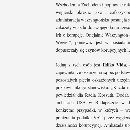
Wschodem a Zachodem i poprawne rela
węgierski określić jako „neofaszyst
administracja waszyngtońska posunęła 
zakazały wjazdu do swojego kraju sześ
ich o korupcję. Oficjalnie Waszyngto
Węgier”, ponieważ jest w posiadani
dopuszczały się czynów korupcyjnych lu
Ildiko Vida
Jedną z tych osób jest
,
zapewniła, że oskarżenia są bezpodstaw
pozostałych pięciu oskarżonych urzędn
pozbawi nikogo stanowiska. „Każda min
powiedział dla Radia Kossuth. Dodał,
ambasada USA w Budapeszcie w do
konkretne przypadki, w których – we
pobieraniu podatku VAT przez węgier
działalności korupcyjnej. Ambasada u