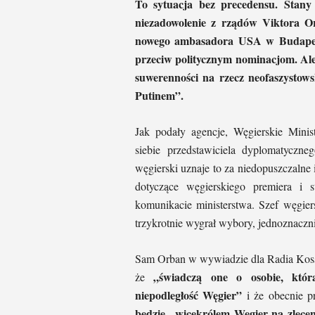
To sytuacja bez precedensu. Stany
niezadowolenie z rządów Viktora O
nowego ambasadora USA w Budapeszc
przeciw politycznym nominacjom. Ale t
suwerenności na rzecz neofaszystows
Putinem”.
Jak podały agencje, Węgierskie Mini
siebie przedstawiciela dyplomatyc
węgierski uznaje to za niedopuszczaln
dotyczące węgierskiego premiera 
komunikacie ministerstwa. Szef węgier
trzykrotnie wygrał wybory, jednoznaczni
Sam Orban w wywiadzie dla Radia Kossu
„świadczą one o osobie, któr
że
niepodległość Węgier”
i że obecnie pr
będzie „wicekrólem Węgier na zlecen