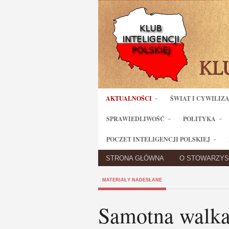
AKTUALNOŚCI
ŚWIAT I CYWILIZ
SPRAWIEDLIWOŚĆ
POLITYKA
POCZET INTELIGENCJI POLSKIEJ
STRONA GŁÓWNA
O STOWARZYS
MATERIAŁY NADESŁANE
Samotna walka