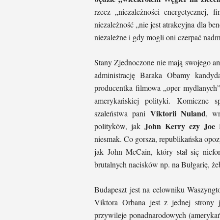
rzecz „niezależności energetycznej, 
niezależność „nie jest atrakcyjna dla b
niezależne i gdy mogli oni czerpać nadm
Stany Zjednoczone nie mają swojego a
administrację Baraka Obamy kandyd
producentka filmowa „oper mydlanych”,
amerykańskiej polityki. Komiczne 
Viktorii Nuland
szaleństwa pani
, wr
John Kerry czy Joe 
polityków, jak
niesmak. Co gorsza, republikańska opoz
jak John McCain, który stał się nief
brutalnych nacisków np. na Bułgarię, ż
Budapeszt jest na celowniku Waszyngt
Viktora Orbana jest z jednej strony 
przywileje ponadnarodowych (amerykań