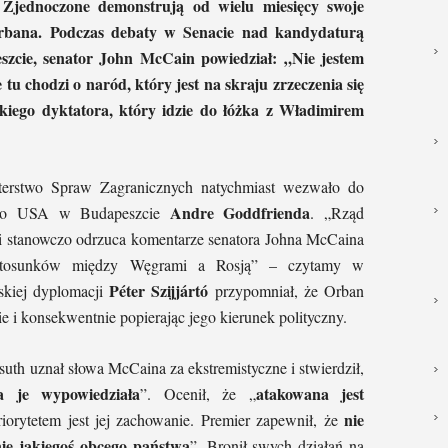
 Zjednoczone demonstrują od wielu miesięcy swoje
rbana. Podczas debaty w Senacie nad kandydaturą
ie, senator John McCain powiedział: „Nie jestem
u chodzi o naród, który jest na skraju zrzeczenia się
kiego dyktatora, który idzie do łóżka z Władimirem
sterstwo Spraw Zagranicznych natychmiast wezwało do
Andre Goddfrienda
znego USA w Budapeszcie
. „Rząd
e i stanowczo odrzuca komentarze senatora Johna McCaina
i stosunków między Węgrami a Rosją” – czytamy w
Péter Szijjártó
skiej dyplomacji
przypomniał, że Orban
e i konsekwentnie popierając jego kierunek polityczny.
th uznał słowa McCaina za ekstremistyczne i stwierdził,
a je wypowiedziała
atakowana jest
”. Ocenił, że „
nie
iorytetem jest jej zachowanie. Premier zapewnił, że
ie jakiegoś obcego państwa
”. Bronił swych działań na