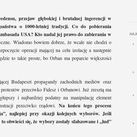
edensu, przejaw głębokiej i brutalnej ingerencji w
aństwa o 1000-letniej tradycji. Co do pobierania
ambasada USA? Kto nadal jej prawo do zabierania w
NAJ
oryczne. Wiadomo bowiem dobrze, że wcale nie chodzi o
zpoczęcie operacji mającej na celu izolację a następnie
ędzie to takie proste, bo Orban ma poparcie większości
jącej Budapeszt propagandy zachodnich mediów oraz
 protestów przeciwko Fidesz i Orbanowi. Już zresztą ma
jgłupszy i najbardziej podatny na manipulację element
Na końcu tego procesu
nstracji przeciwko rządowi.
a”, najlepiej przy okazji kolejnych wyborów. Jeśli
 to obwieści się, że wybory zostały sfałszowane i „lud”