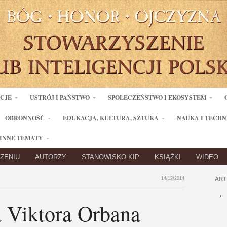
ACJE
USTRÓJ I PAŃSTWO
SPOŁECZEŃSTWO I EKOSYSTEM
OBRONNOŚĆ
EDUKACJA, KULTURA, SZTUKA
NAUKA I TECHN
INNE TEMATY
ZENIU
AUTORZY
STANOWISKO KIP
KSIĄŻKI
WIDEO
14/12/2014
ART
 Viktora Orbana