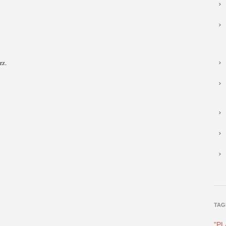
rz.
TAG
"P