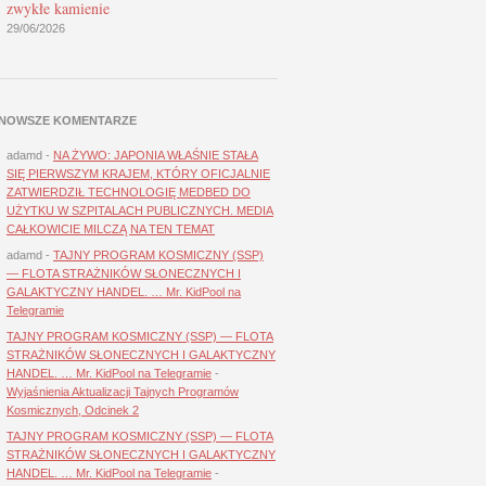
zwykłe kamienie
29/06/2026
NOWSZE KOMENTARZE
adamd
-
NA ŻYWO: JAPONIA WŁAŚNIE STAŁA
SIĘ PIERWSZYM KRAJEM, KTÓRY OFICJALNIE
ZATWIERDZIŁ TECHNOLOGIĘ MEDBED DO
UŻYTKU W SZPITALACH PUBLICZNYCH. MEDIA
CAŁKOWICIE MILCZĄ NA TEN TEMAT
adamd
-
TAJNY PROGRAM KOSMICZNY (SSP)
— FLOTA STRAŻNIKÓW SŁONECZNYCH I
GALAKTYCZNY HANDEL. … Mr. KidPool na
Telegramie
TAJNY PROGRAM KOSMICZNY (SSP) — FLOTA
STRAŻNIKÓW SŁONECZNYCH I GALAKTYCZNY
HANDEL. … Mr. KidPool na Telegramie
-
Wyjaśnienia Aktualizacji Tajnych Programów
Kosmicznych, Odcinek 2
TAJNY PROGRAM KOSMICZNY (SSP) — FLOTA
STRAŻNIKÓW SŁONECZNYCH I GALAKTYCZNY
HANDEL. … Mr. KidPool na Telegramie
-