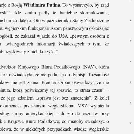
Władimira Putina
cje z Rosją
. To wystarczyło, by rząd
owski”. Ale zanim padły te haniebne sformułowania,
się bardzo daleko. Oto w październiku Stany Zjednoczone
ciu węgierskim funkcjonariuszom państwowym oskarżając
n ogłosił, że zakazał wjazdu do USA „pewnym osobom z
u „wiarygodnych informacji świadczących o tym, że
b uzyskiwały z nich korzyści”.
 dyrektor Krajowego Biura Podatkowego (NAV), która
ne i oświadczyła, że nie poda się do dymisji. Tożsamość
ików nie jest znana. Premier Orban oświadczył, że nie
uta, którą poświęcamy tej sprawie, to strata czasu” –
 że jego zdaniem „sprawa jest bez znaczenia”. Z kolei
kumencie przesłanym węgierskiemu MSZ wymienia
dług strony amerykańskiej – doszło do oszustw przy
skie Krajowe Biuro Podatkowe, co miałoby świadczyć o
bolewa, że w niektórych przypadkach władze węgierskie