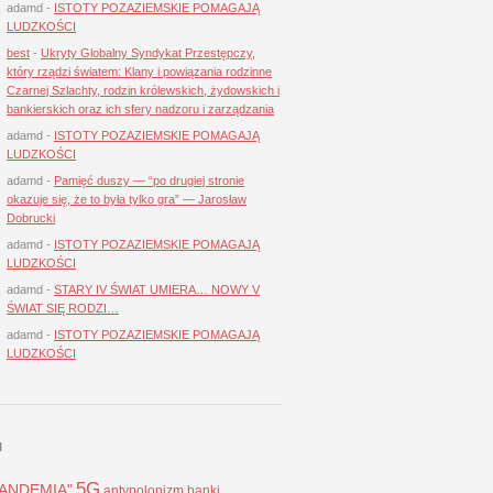
adamd
-
ISTOTY POZAZIEMSKIE POMAGAJĄ
LUDZKOŚCI
best
-
Ukryty Globalny Syndykat Przestępczy,
który rządzi światem: Klany i powiązania rodzinne
Czarnej Szlachty, rodzin królewskich, żydowskich i
bankierskich oraz ich sfery nadzoru i zarządzania
adamd
-
ISTOTY POZAZIEMSKIE POMAGAJĄ
LUDZKOŚCI
adamd
-
Pamięć duszy — “po drugiej stronie
okazuje się, że to była tylko gra” — Jarosław
Dobrucki
adamd
-
ISTOTY POZAZIEMSKIE POMAGAJĄ
LUDZKOŚCI
adamd
-
STARY IV ŚWIAT UMIERA… NOWY V
ŚWIAT SIĘ RODZI…
adamd
-
ISTOTY POZAZIEMSKIE POMAGAJĄ
LUDZKOŚCI
I
5G
LANDEMIA"
antypolonizm
banki