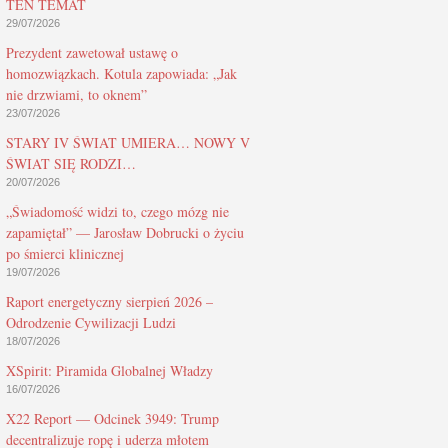
TEN TEMAT
29/07/2026
Prezydent zawetował ustawę o
homozwiązkach. Kotula zapowiada: „Jak
nie drzwiami, to oknem”
23/07/2026
STARY IV ŚWIAT UMIERA… NOWY V
ŚWIAT SIĘ RODZI…
20/07/2026
„Świadomość widzi to, czego mózg nie
zapamiętał” — Jarosław Dobrucki o życiu
po śmierci klinicznej
19/07/2026
Raport energetyczny sierpień 2026 –
Odrodzenie Cywilizacji Ludzi
18/07/2026
XSpirit: Piramida Globalnej Władzy
16/07/2026
X22 Report — Odcinek 3949: Trump
decentralizuje ropę i uderza młotem