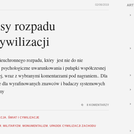
02/06/2019
ART
esy rozpadu
ywilizacji
nieuchronnego rozpadu, który jest nie do nie
e psychologiczne uwarunkowania i pułapki współczesnej
żej, wraz z wybranymi komentarzami pod nagraniem.. Dla
ie dla wyrafinowanych znawców i badaczy systemowych
my
8 KOMENTARZY
KCJA
,
ŚWIAT I CYWILIZACJE
M
,
MILITARYZM
,
MONUMENTALIZM
,
UPADEK CYWILIZACJI ZACHODU