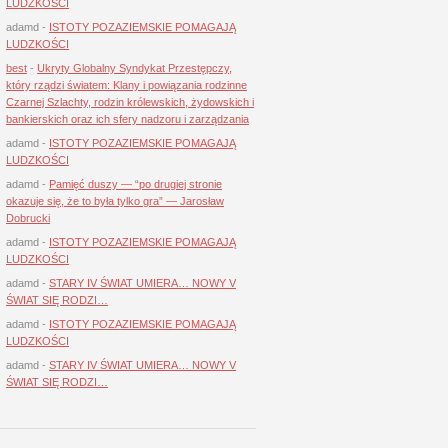
LUDZKOŚCI
adamd
-
ISTOTY POZAZIEMSKIE POMAGAJĄ
LUDZKOŚCI
best
-
Ukryty Globalny Syndykat Przestępczy,
który rządzi światem: Klany i powiązania rodzinne
Czarnej Szlachty, rodzin królewskich, żydowskich i
bankierskich oraz ich sfery nadzoru i zarządzania
adamd
-
ISTOTY POZAZIEMSKIE POMAGAJĄ
LUDZKOŚCI
adamd
-
Pamięć duszy — “po drugiej stronie
okazuje się, że to była tylko gra” — Jarosław
Dobrucki
adamd
-
ISTOTY POZAZIEMSKIE POMAGAJĄ
LUDZKOŚCI
adamd
-
STARY IV ŚWIAT UMIERA… NOWY V
ŚWIAT SIĘ RODZI…
adamd
-
ISTOTY POZAZIEMSKIE POMAGAJĄ
LUDZKOŚCI
adamd
-
STARY IV ŚWIAT UMIERA… NOWY V
ŚWIAT SIĘ RODZI…