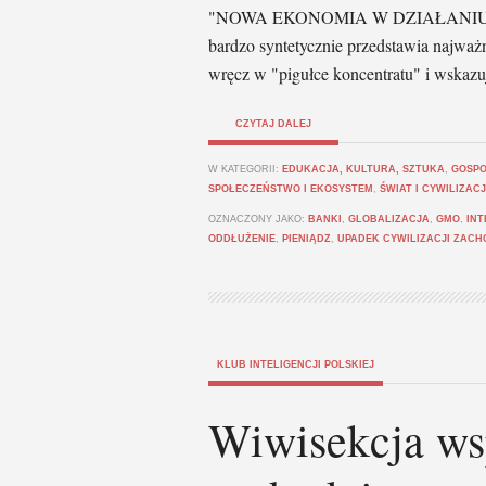
"NOWA EKONOMIA W DZIAŁANIU" w B
bardzo syntetycznie przedstawia najważ
wręcz w "pigułce koncentratu" i wskazu
CZYTAJ DALEJ
W KATEGORII:
EDUKACJA, KULTURA, SZTUKA
,
GOSPO
SPOŁECZEŃSTWO I EKOSYSTEM
,
ŚWIAT I CYWILIZAC
OZNACZONY JAKO:
BANKI
,
GLOBALIZACJA
,
GMO
,
IN
ODDŁUŻENIE
,
PIENIĄDZ
,
UPADEK CYWILIZACJI ZAC
KLUB INTELIGENCJI POLSKIEJ
Wiwisekcja ws