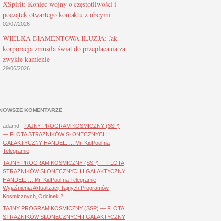
XSpirit: Koniec wojny o częstotliwości i
początek otwartego kontaktu z obcymi
02/07/2026
WIELKA DIAMENTOWA ILUZJA: Jak
korporacja zmusiła świat do przepłacania za
zwykłe kamienie
29/06/2026
NOWSZE KOMENTARZE
adamd
-
TAJNY PROGRAM KOSMICZNY (SSP)
— FLOTA STRAŻNIKÓW SŁONECZNYCH I
GALAKTYCZNY HANDEL. … Mr. KidPool na
Telegramie
TAJNY PROGRAM KOSMICZNY (SSP) — FLOTA
STRAŻNIKÓW SŁONECZNYCH I GALAKTYCZNY
HANDEL. … Mr. KidPool na Telegramie
-
Wyjaśnienia Aktualizacji Tajnych Programów
Kosmicznych, Odcinek 2
TAJNY PROGRAM KOSMICZNY (SSP) — FLOTA
STRAŻNIKÓW SŁONECZNYCH I GALAKTYCZNY