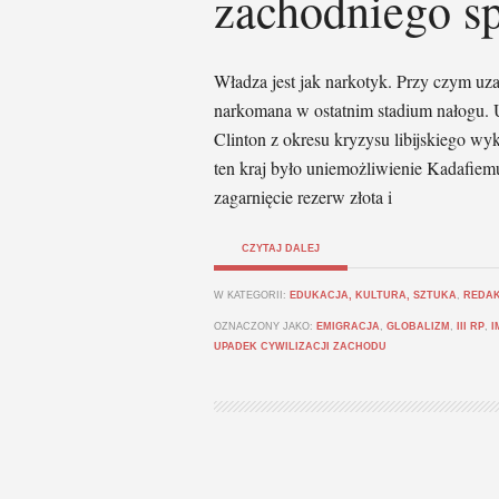
zachodniego s
Władza jest jak narkotyk. Przy czym uzal
narkomana w ostatnim stadium nałogu. 
Clinton z okresu kryzysu libijskiego w
ten kraj było uniemożliwienie Kadafiemu
zagarnięcie rezerw złota i
CZYTAJ DALEJ
W KATEGORII:
EDUKACJA, KULTURA, SZTUKA
,
REDA
OZNACZONY JAKO:
EMIGRACJA
,
GLOBALIZM
,
III RP
,
I
UPADEK CYWILIZACJI ZACHODU