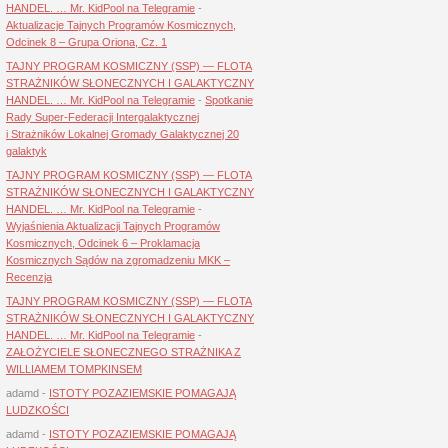
HANDEL. … Mr. KidPool na Telegramie
-
Aktualizacje Tajnych Programów Kosmicznych,
Odcinek 8 – Grupa Oriona, Cz. 1
TAJNY PROGRAM KOSMICZNY (SSP) — FLOTA
STRAŻNIKÓW SŁONECZNYCH I GALAKTYCZNY
HANDEL. … Mr. KidPool na Telegramie
-
Spotkanie
Rady Super-Federacji Intergalaktycznej
i Strażników Lokalnej Gromady Galaktycznej 20
galaktyk
TAJNY PROGRAM KOSMICZNY (SSP) — FLOTA
STRAŻNIKÓW SŁONECZNYCH I GALAKTYCZNY
HANDEL. … Mr. KidPool na Telegramie
-
Wyjaśnienia Aktualizacji Tajnych Programów
Kosmicznych, Odcinek 6 – Proklamacja
Kosmicznych Sądów na zgromadzeniu MKK –
Recenzja
TAJNY PROGRAM KOSMICZNY (SSP) — FLOTA
STRAŻNIKÓW SŁONECZNYCH I GALAKTYCZNY
HANDEL. … Mr. KidPool na Telegramie
-
ZAŁOŻYCIELE SŁONECZNEGO STRAŻNIKA Z
WILLIAMEM TOMPKINSEM
adamd
-
ISTOTY POZAZIEMSKIE POMAGAJĄ
LUDZKOŚCI
adamd
-
ISTOTY POZAZIEMSKIE POMAGAJĄ