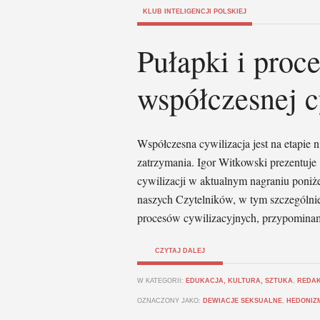
KLUB INTELIGENCJI POLSKIEJ
Pułapki i proc
współczesnej c
Współczesna cywilizacja jest na etapie 
zatrzymania. Igor Witkowski prezentuj
cywilizacji w aktualnym nagraniu poni
naszych Czytelników, w tym szczególn
procesów cywilizacyjnych, przypomina
CZYTAJ DALEJ
W KATEGORII:
EDUKACJA, KULTURA, SZTUKA
,
REDA
OZNACZONY JAKO:
DEWIACJE SEKSUALNE
,
HEDONIZ