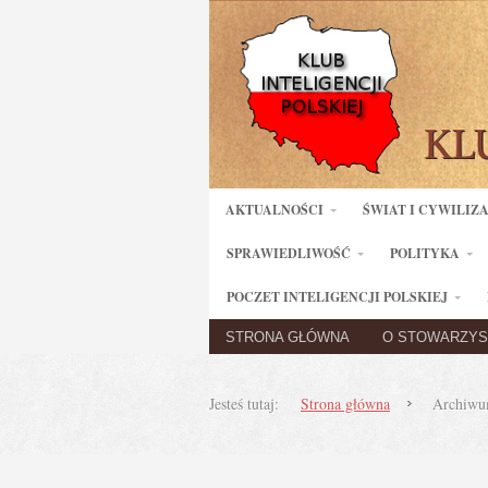
AKTUALNOŚCI
ŚWIAT I CYWILIZ
SPRAWIEDLIWOŚĆ
POLITYKA
POCZET INTELIGENCJI POLSKIEJ
STRONA GŁÓWNA
O STOWARZYS
Jesteś tutaj:
Strona główna
Archiwum