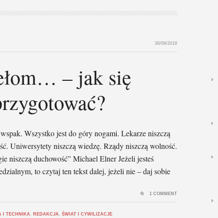
30/09/2018
ełom… – jak się
przygotować?
a wspak. Wszystko jest do góry nogami. Lekarze niszczą
ść. Uniwersytety niszczą wiedzę. Rządy niszczą wolność.
gie niszczą duchowość” Michael Elner Jeżeli jesteś
lnym, to czytaj ten tekst dalej, jeżeli nie – daj sobie
1 COMMENT
 I TECHNIKA
,
REDAKCJA
,
ŚWIAT I CYWILIZACJE