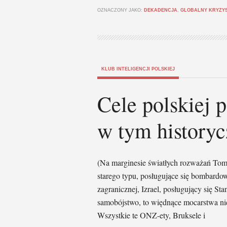
OZNACZONY JAKO:
DEKADENCJA
,
GLOBALNY KRYZY
KLUB INTELIGENCJI POLSKIEJ
Cele polskiej p
w tym historycz
(Na marginesie światłych rozważań Toma
starego typu, posługujące się bombardo
zagranicznej, Izrael, posługujący się S
samobójstwo, to więdnące mocarstwa ni
Wszystkie te ONZ-ety, Bruksele i