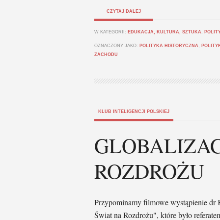
CZYTAJ DALEJ
W KATEGORII:
EDUKACJA, KULTURA, SZTUKA
,
POLIT
OZNACZONY JAKO:
POLITYKA HISTORYCZNA
,
POLITY
ZACHODU
KLUB INTELIGENCJI POLSKIEJ
GLOBALIZAC
ROZDROŻU
Przypominamy filmowe wystąpienie dr Kr
Świat na Rozdrożu", które było refera