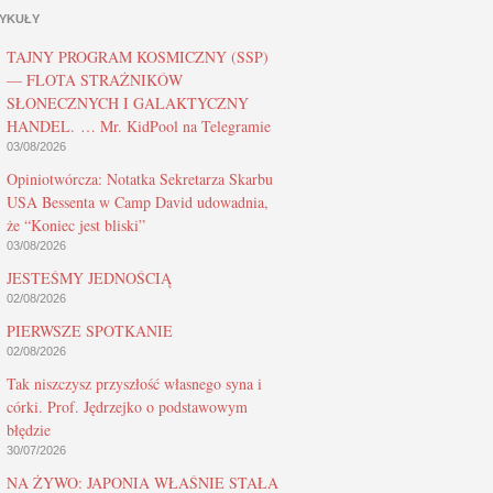
YKUŁY
TAJNY PROGRAM KOSMICZNY (SSP)
— FLOTA STRAŻNIKÓW
SŁONECZNYCH I GALAKTYCZNY
HANDEL. … Mr. KidPool na Telegramie
03/08/2026
Opiniotwórcza: Notatka Sekretarza Skarbu
USA Bessenta w Camp David udowadnia,
że “Koniec jest bliski”
03/08/2026
JESTEŚMY JEDNOŚCIĄ
02/08/2026
PIERWSZE SPOTKANIE
02/08/2026
Tak niszczysz przyszłość własnego syna i
córki. Prof. Jędrzejko o podstawowym
błędzie
30/07/2026
NA ŻYWO: JAPONIA WŁAŚNIE STAŁA