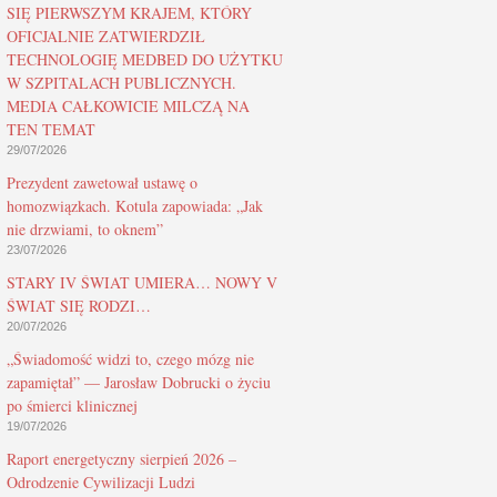
SIĘ PIERWSZYM KRAJEM, KTÓRY
OFICJALNIE ZATWIERDZIŁ
TECHNOLOGIĘ MEDBED DO UŻYTKU
W SZPITALACH PUBLICZNYCH.
MEDIA CAŁKOWICIE MILCZĄ NA
TEN TEMAT
29/07/2026
Prezydent zawetował ustawę o
homozwiązkach. Kotula zapowiada: „Jak
nie drzwiami, to oknem”
23/07/2026
STARY IV ŚWIAT UMIERA… NOWY V
ŚWIAT SIĘ RODZI…
20/07/2026
„Świadomość widzi to, czego mózg nie
zapamiętał” — Jarosław Dobrucki o życiu
po śmierci klinicznej
19/07/2026
Raport energetyczny sierpień 2026 –
Odrodzenie Cywilizacji Ludzi