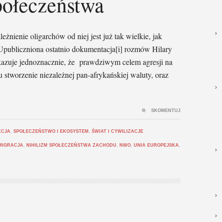
połeczeństwa
eżnienie oligarchów od niej jest już tak wielkie, jak
Upubliczniona ostatnio dokumentacja[i] rozmów Hilary
ykazuje jednoznacznie, że prawdziwym celem agresji na
 stworzenie niezależnej pan-afrykańskiej waluty, oraz
SKOMENTUJ
KCJA
,
SPOŁECZEŃSTWO I EKOSYSTEM
,
ŚWIAT I CYWILIZACJE
MIGRACJA
,
NIHILIZM SPOŁECZEŃSTWA ZACHODU
,
NWO
,
UNIA EUROPEJSKA
,