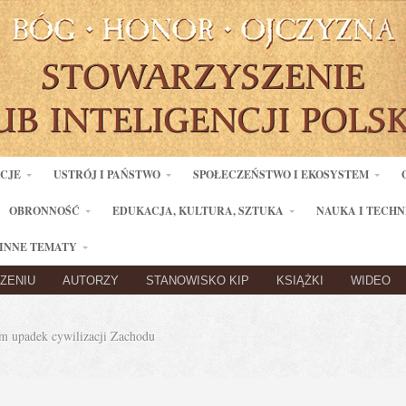
ACJE
USTRÓJ I PAŃSTWO
SPOŁECZEŃSTWO I EKOSYSTEM
OBRONNOŚĆ
EDUKACJA, KULTURA, SZTUKA
NAUKA I TECHN
INNE TEMATY
ZENIU
AUTORZY
STANOWISKO KIP
KSIĄŻKI
WIDEO
 upadek cywilizacji Zachodu