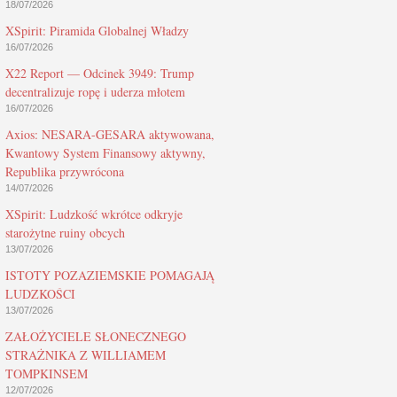
18/07/2026
XSpirit: Piramida Globalnej Władzy
16/07/2026
X22 Report — Odcinek 3949: Trump
decentralizuje ropę i uderza młotem
16/07/2026
Axios: NESARA-GESARA aktywowana,
Kwantowy System Finansowy aktywny,
Republika przywrócona
14/07/2026
XSpirit: Ludzkość wkrótce odkryje
starożytne ruiny obcych
13/07/2026
ISTOTY POZAZIEMSKIE POMAGAJĄ
LUDZKOŚCI
13/07/2026
ZAŁOŻYCIELE SŁONECZNEGO
STRAŻNIKA Z WILLIAMEM
TOMPKINSEM
12/07/2026