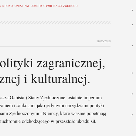
S
,
NEOKOLONIALIZM
,
UPADEK CYWILIZACJI ZACHODU
19/05/2018
olityki zagranicznej,
nej i kulturalnej.
sza Gabisia.) Stany Zjednoczone, ostatnie imperium
waniem i sankcjami jako jedynymi narzędziami polityki
tanami Zjednoczonymi i Niemcy, które właśnie popełniają
euchronnie odchodzącego w przeszłość układu sił.