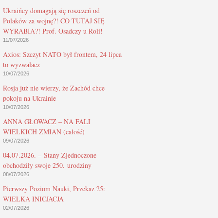
Ukraińcy domagają się roszczeń od
Polaków za wojnę?! CO TUTAJ SIĘ
WYRABIA?! Prof. Osadczy u Roli!
11/07/2026
Axios: Szczyt NATO był frontem, 24 lipca
to wyzwalacz
10/07/2026
Rosja już nie wierzy, że Zachód chce
pokoju na Ukrainie
10/07/2026
ANNA GŁOWACZ – NA FALI
WIELKICH ZMIAN (całość)
09/07/2026
04.07.2026. – Stany Zjednoczone
obchodziły swoje 250. urodziny
08/07/2026
Pierwszy Poziom Nauki, Przekaz 25:
WIELKA INICJACJA
02/07/2026