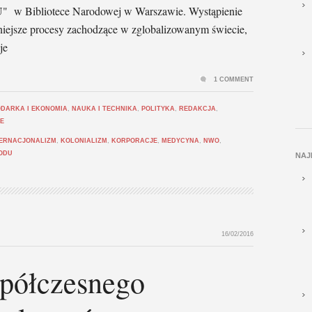
ibliotece Narodowej w Warszawie. Wystąpienie
niejsze procesy zachodzące w zglobalizowanym świecie,
je
1 COMMENT
DARKA I EKONOMIA
,
NAUKA I TECHNIKA
,
POLITYKA
,
REDAKCJA
,
JE
TERNACJONALIZM
,
KOLONIALIZM
,
KORPORACJE
,
MEDYCYNA
,
NWO
,
HODU
NAJ
16/02/2016
półczesnego