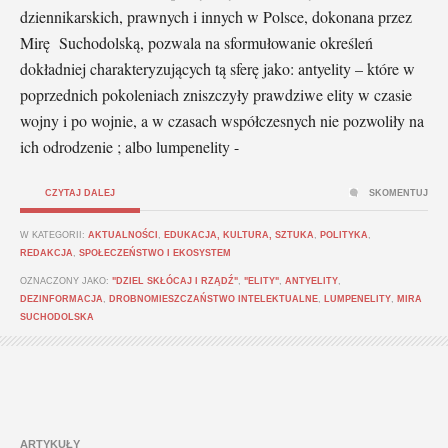
dziennikarskich, prawnych i innych w Polsce, dokonana przez
Mirę Suchodolską, pozwala na sformułowanie określeń
dokładniej charakteryzujących tą sferę jako: antyelity – które w
poprzednich pokoleniach zniszczyły prawdziwe elity w czasie
wojny i po wojnie, a w czasach współczesnych nie pozwoliły na
ich odrodzenie ; albo lumpenelity -
CZYTAJ DALEJ
SKOMENTUJ
W KATEGORII:
AKTUALNOŚCI
,
EDUKACJA, KULTURA, SZTUKA
,
POLITYKA
,
REDAKCJA
,
SPOŁECZEŃSTWO I EKOSYSTEM
OZNACZONY JAKO:
"DZIEL SKŁÓCAJ I RZĄDŹ"
,
"ELITY"
,
ANTYELITY
,
DEZINFORMACJA
,
DROBNOMIESZCZAŃSTWO INTELEKTUALNE
,
LUMPENELITY
,
MIRA
SUCHODOLSKA
ARTYKUŁY