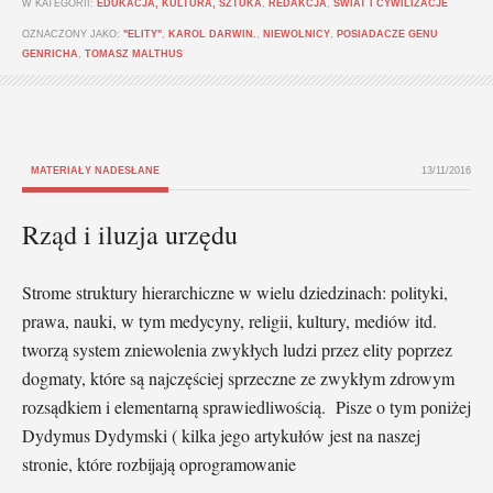
W KATEGORII:
EDUKACJA, KULTURA, SZTUKA
,
REDAKCJA
,
ŚWIAT I CYWILIZACJE
OZNACZONY JAKO:
"ELITY"
,
KAROL DARWIN.
,
NIEWOLNICY
,
POSIADACZE GENU
GENRICHA
,
TOMASZ MALTHUS
MATERIAŁY NADESŁANE
13/11/2016
Rząd i iluzja urzędu
Strome struktury hierarchiczne w wielu dziedzinach: polityki,
prawa, nauki, w tym medycyny, religii, kultury, mediów itd.
tworzą system zniewolenia zwykłych ludzi przez elity poprzez
dogmaty, które są najczęściej sprzeczne ze zwykłym zdrowym
rozsądkiem i elementarną sprawiedliwością. Pisze o tym poniżej
Dydymus Dydymski ( kilka jego artykułów jest na naszej
stronie, które rozbijają oprogramowanie