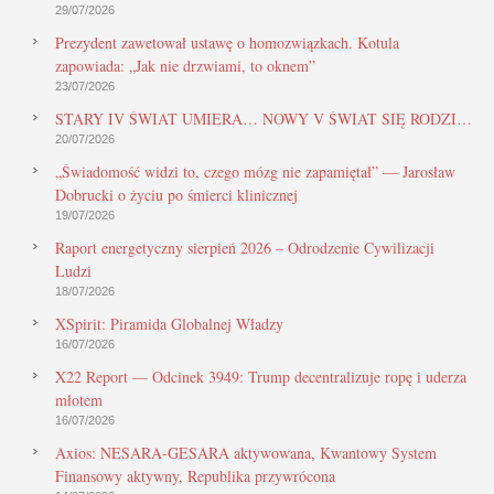
29/07/2026
Prezydent zawetował ustawę o homozwiązkach. Kotula
zapowiada: „Jak nie drzwiami, to oknem”
23/07/2026
STARY IV ŚWIAT UMIERA… NOWY V ŚWIAT SIĘ RODZI…
20/07/2026
„Świadomość widzi to, czego mózg nie zapamiętał” — Jarosław
Dobrucki o życiu po śmierci klinicznej
19/07/2026
Raport energetyczny sierpień 2026 – Odrodzenie Cywilizacji
Ludzi
18/07/2026
XSpirit: Piramida Globalnej Władzy
16/07/2026
X22 Report — Odcinek 3949: Trump decentralizuje ropę i uderza
młotem
16/07/2026
Axios: NESARA-GESARA aktywowana, Kwantowy System
Finansowy aktywny, Republika przywrócona