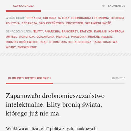
CZYTAJ DALEJ
SKOMENTUJ
W KATEGORII:
EDUKACJA, KULTURA, SZTUKA
,
GOSPODARKA I EKONOMIA
,
HISTORIA
,
POLITYKA
,
REDAKCJA
,
SPOŁECZEŃSTWO I EKOSYSTEM
,
SPRAWIEDLIWOŚĆ
OZNACZONY JAKO:
"ELITY"
,
ANARCHIA
,
BANKIERZY
,
ETATYZM
,
KAPŁANI
,
KONTROLA
UMYSŁU
,
KORUPCJA
,
OLIGARCHIA
,
PIENIĄDZ
,
PRAWO NATURALNE
,
RELIGIE
,
RODZINY KRÓLEWSKIE
,
RZĄD
,
STRUKTURA HIERARCHICZNA
,
TAJNE BRACTWA
,
WOJNY
,
ZNIEWOLENIE
KLUB INTELIGENCJI POLSKIEJ
29/08/2016
Zapanowało drobnomieszczaństwo
intelektualne. Elity bronią świata,
którego już nie ma.
Wnikliwa analiza „elit” politycznych, naukowych,