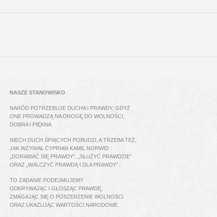
NASZE STANOWISKO
NARÓD POTRZEBUJE DUCHA I PRAWDY, GDYŻ
ONE PROWADZĄ NA DROGĘ DO WOLNOŚCI,
DOBRA I PIĘKNA.
NIECH DUCH ŚPIĄCYCH POBUDZI, A TRZEBA TEŻ,
JAK WZYWAŁ CYPRIAN KAMIL NORWID :
„DORABIAĆ SIĘ PRAWDY”, „SŁUŻYĆ PRAWDZIE”
ORAZ „WALCZYĆ PRAWDĄ I DLA PRAWDY”.
TO ZADANIE PODEJMUJEMY
ODKRYWAJĄC I GŁOSZĄC PRAWDĘ,
ZMAGAJĄC SIĘ O POSZERZENIE WOLNOŚCI
ORAZ UKAZUJĄC WARTOŚCI NARODOWE.