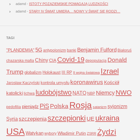
adamd
-
ISTOTY POZAZIEMSKIE POMAGAJĄ LUDZKOŚCI
adamd
-
STARY IV ŚWIAT UMIERA… NOWY V ŚWIAT SIĘ RODZI…
TAGI
5G
Benjamin Fulford
"PLANDEMIA"
antypolonizm
banki
Białoruś
Covid-19
Donald
Chiny
CIA
chazarska mafia
depopulacja
Izrael
Trump
globalizm
Holokaust
III RP
II wojna światowa
koronawirus
Kościół
kontrola umysłu
Jarosław Kaczyński
ludobójstwo
NWO
Niemcy
NATO
katolicki
lichwa
NBP
Rosja
PiS
Polska
syjonizm
pieniądz
pedofilia
satanizm
szczepionki
ukraina
UE
Syria
szczepienia
USA
Żydzi
Watykan
Władimir Putin
wybory
ZSRR