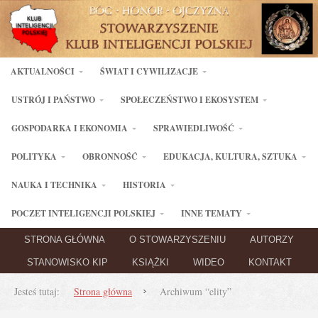
AKTUALNOŚCI
ŚWIAT I CYWILIZACJE
USTRÓJ I PAŃSTWO
SPOŁECZEŃSTWO I EKOSYSTEM
GOSPODARKA I EKONOMIA
SPRAWIEDLIWOŚĆ
POLITYKA
OBRONNOŚĆ
EDUKACJA, KULTURA, SZTUKA
NAUKA I TECHNIKA
HISTORIA
POCZET INTELIGENCJI POLSKIEJ
INNE TEMATY
STRONA GŁÓWNA
O STOWARZYSZENIU
AUTORZY
STANOWISKO KIP
KSIĄŻKI
WIDEO
KONTAKT
Jesteś tutaj:
Strona główna
Archiwum “elity”