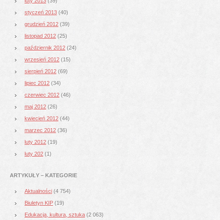
luty 2013
(39)
styczeń 2013
(40)
grudzień 2012
(39)
listopad 2012
(25)
październik 2012
(24)
wrzesień 2012
(15)
sierpień 2012
(69)
lipiec 2012
(34)
czerwiec 2012
(46)
maj 2012
(26)
kwiecień 2012
(44)
marzec 2012
(36)
luty 2012
(19)
luty 202
(1)
ARTYKUŁY – KATEGORIE
Aktualności
(4 754)
Biuletyn KIP
(19)
Edukacja, kultura, sztuka
(2 063)