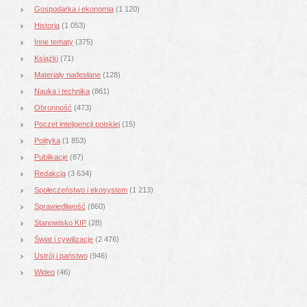
Gospodarka i ekonomia
(1 120)
Historia
(1 053)
Inne tematy
(375)
Książki
(71)
Materiały nadesłane
(128)
Nauka i technika
(861)
Obronność
(473)
Poczet inteligencji polskiej
(15)
Polityka
(1 853)
Publikacje
(87)
Redakcja
(3 634)
Społeczeństwo i ekosystem
(1 213)
Sprawiedliwość
(860)
Stanowisko KIP
(28)
Świat i cywilizacje
(2 476)
Ustrój i państwo
(946)
Wideo
(46)