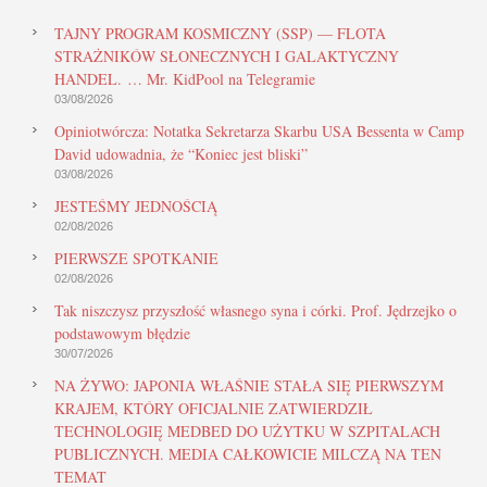
TAJNY PROGRAM KOSMICZNY (SSP) — FLOTA
STRAŻNIKÓW SŁONECZNYCH I GALAKTYCZNY
HANDEL. … Mr. KidPool na Telegramie
03/08/2026
Opiniotwórcza: Notatka Sekretarza Skarbu USA Bessenta w Camp
David udowadnia, że “Koniec jest bliski”
03/08/2026
JESTEŚMY JEDNOŚCIĄ
02/08/2026
PIERWSZE SPOTKANIE
02/08/2026
Tak niszczysz przyszłość własnego syna i córki. Prof. Jędrzejko o
podstawowym błędzie
30/07/2026
NA ŻYWO: JAPONIA WŁAŚNIE STAŁA SIĘ PIERWSZYM
KRAJEM, KTÓRY OFICJALNIE ZATWIERDZIŁ
TECHNOLOGIĘ MEDBED DO UŻYTKU W SZPITALACH
PUBLICZNYCH. MEDIA CAŁKOWICIE MILCZĄ NA TEN
TEMAT