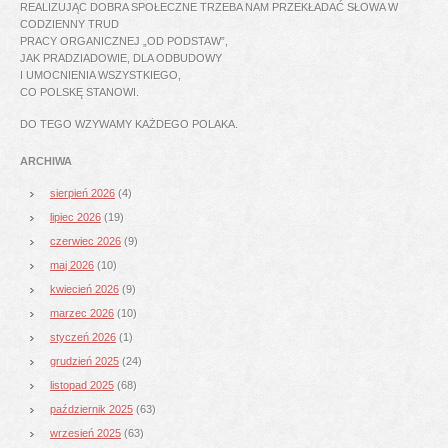
REALIZUJĄC DOBRA SPOŁECZNE TRZEBA NAM PRZEKŁADAĆ SŁOWA W
CODZIENNY TRUD
PRACY ORGANICZNEJ „OD PODSTAW”,
JAK PRADZIADOWIE, DLA ODBUDOWY
I UMOCNIENIA WSZYSTKIEGO,
CO POLSKĘ STANOWI.
DO TEGO WZYWAMY KAŻDEGO POLAKA.
ARCHIWA
sierpień 2026
(4)
lipiec 2026
(19)
czerwiec 2026
(9)
maj 2026
(10)
kwiecień 2026
(9)
marzec 2026
(10)
styczeń 2026
(1)
grudzień 2025
(24)
listopad 2025
(68)
październik 2025
(63)
wrzesień 2025
(63)