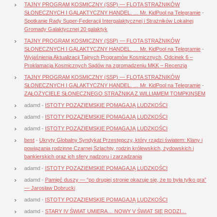
TAJNY PROGRAM KOSMICZNY (SSP) — FLOTA STRAŻNIKÓW
SŁONECZNYCH I GALAKTYCZNY HANDEL. … Mr. KidPool na Telegramie
-
Spotkanie Rady Super-Federacji Intergalaktycznej i Strażników Lokalnej
Gromady Galaktycznej 20 galaktyk
TAJNY PROGRAM KOSMICZNY (SSP) — FLOTA STRAŻNIKÓW
SŁONECZNYCH I GALAKTYCZNY HANDEL. … Mr. KidPool na Telegramie
-
Wyjaśnienia Aktualizacji Tajnych Programów Kosmicznych, Odcinek 6 –
Proklamacja Kosmicznych Sądów na zgromadzeniu MKK – Recenzja
TAJNY PROGRAM KOSMICZNY (SSP) — FLOTA STRAŻNIKÓW
SŁONECZNYCH I GALAKTYCZNY HANDEL. … Mr. KidPool na Telegramie
-
ZAŁOŻYCIELE SŁONECZNEGO STRAŻNIKA Z WILLIAMEM TOMPKINSEM
adamd
-
ISTOTY POZAZIEMSKIE POMAGAJĄ LUDZKOŚCI
adamd
-
ISTOTY POZAZIEMSKIE POMAGAJĄ LUDZKOŚCI
adamd
-
ISTOTY POZAZIEMSKIE POMAGAJĄ LUDZKOŚCI
best
-
Ukryty Globalny Syndykat Przestępczy, który rządzi światem: Klany i
powiązania rodzinne Czarnej Szlachty, rodzin królewskich, żydowskich i
bankierskich oraz ich sfery nadzoru i zarządzania
adamd
-
ISTOTY POZAZIEMSKIE POMAGAJĄ LUDZKOŚCI
adamd
-
Pamięć duszy — “po drugiej stronie okazuje się, że to była tylko gra”
— Jarosław Dobrucki
adamd
-
ISTOTY POZAZIEMSKIE POMAGAJĄ LUDZKOŚCI
adamd
-
STARY IV ŚWIAT UMIERA… NOWY V ŚWIAT SIĘ RODZI…