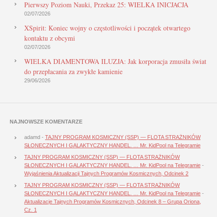
Pierwszy Poziom Nauki, Przekaz 25: WIELKA INICJACJA
02/07/2026
XSpirit: Koniec wojny o częstotliwości i początek otwartego
kontaktu z obcymi
02/07/2026
WIELKA DIAMENTOWA ILUZJA: Jak korporacja zmusiła świat
do przepłacania za zwykłe kamienie
29/06/2026
NAJNOWSZE KOMENTARZE
adamd
-
TAJNY PROGRAM KOSMICZNY (SSP) — FLOTA STRAŻNIKÓW
SŁONECZNYCH I GALAKTYCZNY HANDEL. … Mr. KidPool na Telegramie
TAJNY PROGRAM KOSMICZNY (SSP) — FLOTA STRAŻNIKÓW
SŁONECZNYCH I GALAKTYCZNY HANDEL. … Mr. KidPool na Telegramie
-
Wyjaśnienia Aktualizacji Tajnych Programów Kosmicznych, Odcinek 2
TAJNY PROGRAM KOSMICZNY (SSP) — FLOTA STRAŻNIKÓW
SŁONECZNYCH I GALAKTYCZNY HANDEL. … Mr. KidPool na Telegramie
-
Aktualizacje Tajnych Programów Kosmicznych, Odcinek 8 – Grupa Oriona,
Cz. 1