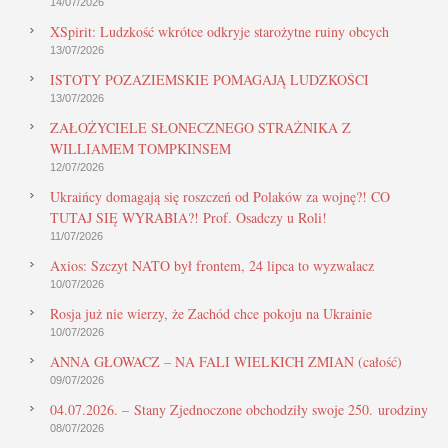
14/07/2026
XSpirit: Ludzkość wkrótce odkryje starożytne ruiny obcych
13/07/2026
ISTOTY POZAZIEMSKIE POMAGAJĄ LUDZKOŚCI
13/07/2026
ZAŁOŻYCIELE SŁONECZNEGO STRAŻNIKA Z
WILLIAMEM TOMPKINSEM
12/07/2026
Ukraińcy domagają się roszczeń od Polaków za wojnę?! CO
TUTAJ SIĘ WYRABIA?! Prof. Osadczy u Roli!
11/07/2026
Axios: Szczyt NATO był frontem, 24 lipca to wyzwalacz
10/07/2026
Rosja już nie wierzy, że Zachód chce pokoju na Ukrainie
10/07/2026
ANNA GŁOWACZ – NA FALI WIELKICH ZMIAN (całość)
09/07/2026
04.07.2026. – Stany Zjednoczone obchodziły swoje 250. urodziny
08/07/2026