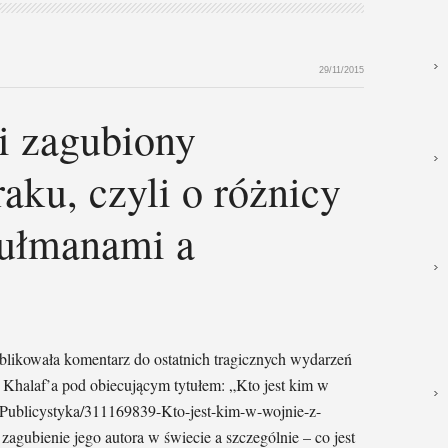
29/11/2015
 i zagubiony
aku, czyli o różnicy
ułmanami a
blikowała komentarz do ostatnich tragicznych wydarzeń
a Khalaf’a pod obiecującym tytułem: „Kto jest kim w
/Publicystyka/311169839-Kto-jest-kim-w-wojnie-z-
agubienie jego autora w świecie a szczególnie – co jest