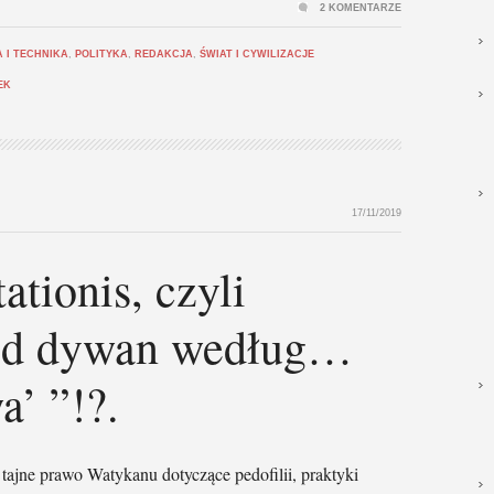
2 KOMENTARZE
 I TECHNIKA
,
POLITYKA
,
REDAKCJA
,
ŚWIAT I CYWILIZACJE
EK
17/11/2019
ationis, czyli
pod dywan według…
a’ ”!?.
tajne prawo Watykanu dotyczące pedofilii, praktyki