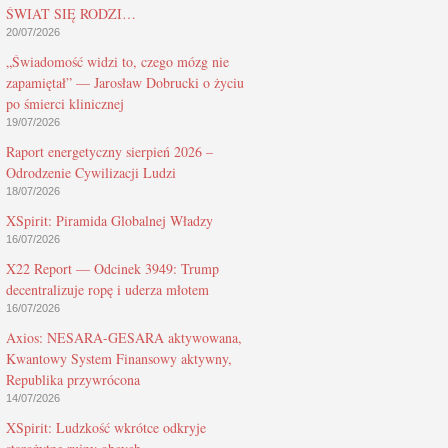
ŚWIAT SIĘ RODZI…
20/07/2026
„Świadomość widzi to, czego mózg nie
zapamiętał” — Jarosław Dobrucki o życiu
po śmierci klinicznej
19/07/2026
Raport energetyczny sierpień 2026 –
Odrodzenie Cywilizacji Ludzi
18/07/2026
XSpirit: Piramida Globalnej Władzy
16/07/2026
X22 Report — Odcinek 3949: Trump
decentralizuje ropę i uderza młotem
16/07/2026
Axios: NESARA-GESARA aktywowana,
Kwantowy System Finansowy aktywny,
Republika przywrócona
14/07/2026
XSpirit: Ludzkość wkrótce odkryje