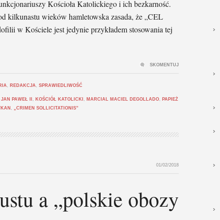
unkcjonariuszy Kościoła Katolickiego i ich bezkarność.
od kilkunastu wieków hamletowska zasada, że „CEL
i w Kościele jest jedynie przykładem stosowania tej
SKOMENTUJ
RIA
,
REDAKCJA
,
SPRAWIEDLIWOŚĆ
,
JAN PAWEŁ II
,
KOŚCIÓŁ KATOLICKI
,
MARCIAL MACIEL DEGOLLADO
,
PAPIEŻ
YKAN
,
„CRIMEN SOLLICITATIONIS”
01/02/2018
ustu a „polskie obozy