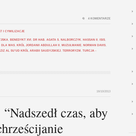
4 KOMENTARZE
T I CYWILIZACJE
YJSKA
,
BENEDYKT XVI
,
DR HAB. AGATA S. NALBORCZYK
,
HASSAN II
,
ISIS
,
I DLA WAS
,
KRÓL JORDANII ABDULLAH II
,
MUZUŁMANIE
,
NORMAN DAVIS
,
ZIZ AL SU’UD KRÓL ARABII SAUDYJSKIEJ
,
TERRORYZM
,
TURCJA -
16/10/2013
 “Nadszedł czas, aby
hrześcijanie