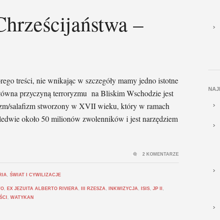
hrześcijaństwa –
rego treści, nie wnikając w szczegóły mamy jedno istotne
NAJ
Główna przyczyną terroryzmu na Bliskim Wschodzie jest
zm/salafizm stworzony w XVII wieku, który w ramach
ledwie około 50 milionów zwolenników i jest narzędziem
2 KOMENTARZE
RIA
,
ŚWIAT I CYWILIZACJE
WO
,
EX JEZUITA ALBERTO RIVIERA
,
III RZESZA
,
INKWIZYCJA
,
ISIS
,
JP II
,
ŚCI
,
WATYKAN