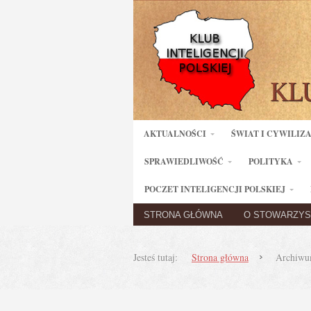
AKTUALNOŚCI
ŚWIAT I CYWILIZ
SPRAWIEDLIWOŚĆ
POLITYKA
POCZET INTELIGENCJI POLSKIEJ
STRONA GŁÓWNA
O STOWARZYS
Jesteś tutaj:
Strona główna
Archiwu