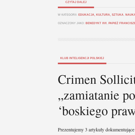
CZYTAJ DALEJ
W KATEGORII:
EDUKACJA, KULTURA, SZTUKA
,
NAUKA
OZNACZONY JAKO:
BENEDYKT XVI
,
PAPIEŻ FRANCISZ
KLUB INTELIGENCJI POLSKIEJ
Crimen Sollicit
„zamiatanie 
‘boskiego praw
Prezentujemy 3 artykuły dokumentujące 