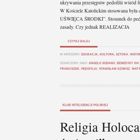
ukrywania przestępstw pedofilii wśród f
W Kościele Katolickim stosowana była 
UŚWIĘCA ŚRODKI”. Stosunek do pedofili
zasady. Czy jednak REALIZACJA
CZYTAJ DALEJ
W KATEGORII:
EDUKACJA, KULTURA, SZTUKA
,
HISTO
OZNACZONY JAKO:
ANGELO SODANO
,
BENEDYKT XVI
FRANCISZEK
,
PEDOFILIA
,
STANISŁAW DZIWISZ
,
WAT
KLUB INTELIGENCJI POLSKIEJ
Religia Holoca