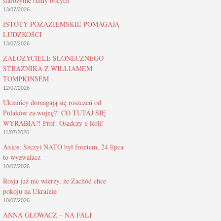
starożytne ruiny obcych
13/07/2026
ISTOTY POZAZIEMSKIE POMAGAJĄ
LUDZKOŚCI
13/07/2026
ZAŁOŻYCIELE SŁONECZNEGO
STRAŻNIKA Z WILLIAMEM
TOMPKINSEM
12/07/2026
Ukraińcy domagają się roszczeń od
Polaków za wojnę?! CO TUTAJ SIĘ
WYRABIA?! Prof. Osadczy u Roli!
11/07/2026
Axios: Szczyt NATO był frontem, 24 lipca
to wyzwalacz
10/07/2026
Rosja już nie wierzy, że Zachód chce
pokoju na Ukrainie
10/07/2026
ANNA GŁOWACZ – NA FALI