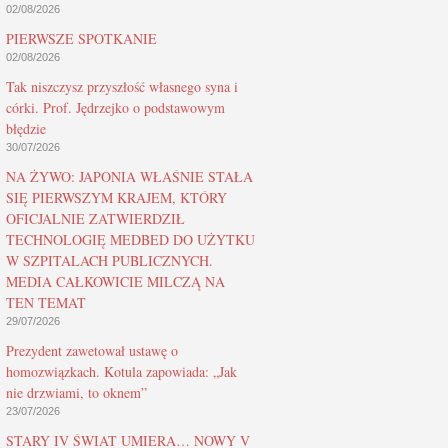
02/08/2026
PIERWSZE SPOTKANIE
02/08/2026
Tak niszczysz przyszłość własnego syna i
córki. Prof. Jędrzejko o podstawowym
błędzie
30/07/2026
NA ŻYWO: JAPONIA WŁAŚNIE STAŁA
SIĘ PIERWSZYM KRAJEM, KTÓRY
OFICJALNIE ZATWIERDZIŁ
TECHNOLOGIĘ MEDBED DO UŻYTKU
W SZPITALACH PUBLICZNYCH.
MEDIA CAŁKOWICIE MILCZĄ NA
TEN TEMAT
29/07/2026
Prezydent zawetował ustawę o
homozwiązkach. Kotula zapowiada: „Jak
nie drzwiami, to oknem”
23/07/2026
STARY IV ŚWIAT UMIERA… NOWY V