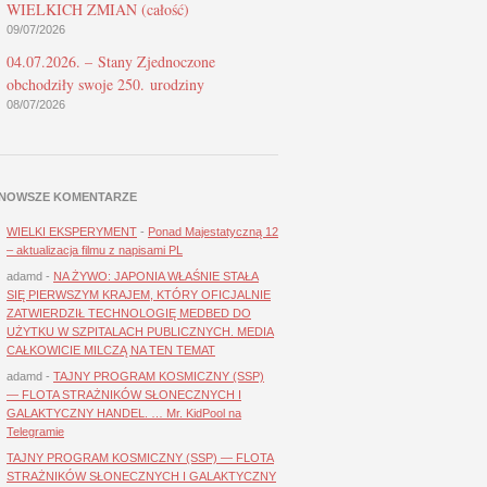
WIELKICH ZMIAN (całość)
09/07/2026
04.07.2026. – Stany Zjednoczone
obchodziły swoje 250. urodziny
08/07/2026
NOWSZE KOMENTARZE
WIELKI EKSPERYMENT
-
Ponad Majestatyczną 12
– aktualizacja filmu z napisami PL
adamd
-
NA ŻYWO: JAPONIA WŁAŚNIE STAŁA
SIĘ PIERWSZYM KRAJEM, KTÓRY OFICJALNIE
ZATWIERDZIŁ TECHNOLOGIĘ MEDBED DO
UŻYTKU W SZPITALACH PUBLICZNYCH. MEDIA
CAŁKOWICIE MILCZĄ NA TEN TEMAT
adamd
-
TAJNY PROGRAM KOSMICZNY (SSP)
— FLOTA STRAŻNIKÓW SŁONECZNYCH I
GALAKTYCZNY HANDEL. … Mr. KidPool na
Telegramie
TAJNY PROGRAM KOSMICZNY (SSP) — FLOTA
STRAŻNIKÓW SŁONECZNYCH I GALAKTYCZNY