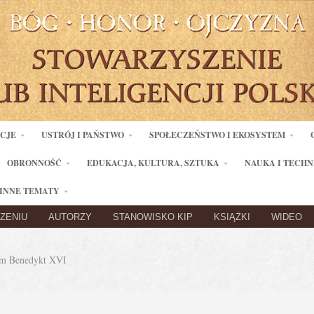
ACJE
USTRÓJ I PAŃSTWO
SPOŁECZEŃSTWO I EKOSYSTEM
OBRONNOŚĆ
EDUKACJA, KULTURA, SZTUKA
NAUKA I TECHN
INNE TEMATY
ZENIU
AUTORZY
STANOWISKO KIP
KSIĄŻKI
WIDEO
m Benedykt XVI