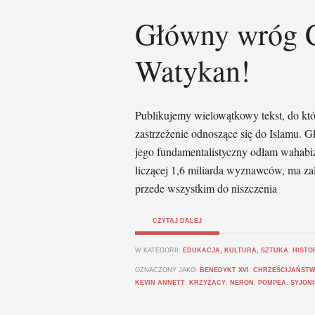
Główny wróg C
Watykan!
Publikujemy wielowątkowy tekst, do któ
zastrzeżenie odnoszące się do Islamu. 
jego fundamentalistyczny odłam wahabi
liczącej 1,6 miliarda wyznawców, ma za
przede wszystkim do niszczenia
CZYTAJ DALEJ
W KATEGORII:
EDUKACJA, KULTURA, SZTUKA
,
HISTO
OZNACZONY JAKO:
BENEDYKT XVI
,
CHRZEŚCIJAŃST
KEVIN ANNETT
,
KRZYŻACY
,
NERON
,
POMPEA
,
SYJONI