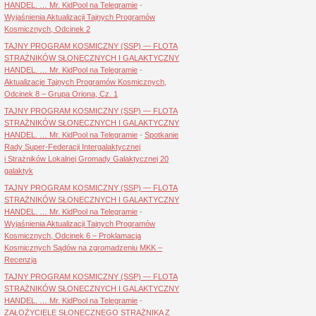
HANDEL. … Mr. KidPool na Telegramie
-
Wyjaśnienia Aktualizacji Tajnych Programów
Kosmicznych, Odcinek 2
TAJNY PROGRAM KOSMICZNY (SSP) — FLOTA
STRAŻNIKÓW SŁONECZNYCH I GALAKTYCZNY
HANDEL. … Mr. KidPool na Telegramie
-
Aktualizacje Tajnych Programów Kosmicznych,
Odcinek 8 – Grupa Oriona, Cz. 1
TAJNY PROGRAM KOSMICZNY (SSP) — FLOTA
STRAŻNIKÓW SŁONECZNYCH I GALAKTYCZNY
HANDEL. … Mr. KidPool na Telegramie
-
Spotkanie
Rady Super-Federacji Intergalaktycznej
i Strażników Lokalnej Gromady Galaktycznej 20
galaktyk
TAJNY PROGRAM KOSMICZNY (SSP) — FLOTA
STRAŻNIKÓW SŁONECZNYCH I GALAKTYCZNY
HANDEL. … Mr. KidPool na Telegramie
-
Wyjaśnienia Aktualizacji Tajnych Programów
Kosmicznych, Odcinek 6 – Proklamacja
Kosmicznych Sądów na zgromadzeniu MKK –
Recenzja
TAJNY PROGRAM KOSMICZNY (SSP) — FLOTA
STRAŻNIKÓW SŁONECZNYCH I GALAKTYCZNY
HANDEL. … Mr. KidPool na Telegramie
-
ZAŁOŻYCIELE SŁONECZNEGO STRAŻNIKA Z