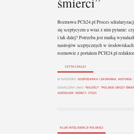
śmierci”
Rozmowa PCh24.pl Proces sekularyzacji 
się sceptycyzm a wraz z nim pytanie: c
i tak dalej? Potrzeba jest matką wynalaz
nastrojów sceptycznych w środowiskach
rozmowie z portalem PCH24.pl redaktor
CZYTAJ DALEJ
W KATEGORII:
GOSPODARKA I EKONOMIA
,
HISTORIA
,
OZNACZONY JAKO:
"NAZIŚCI"
,
"POLSKIE OBOZY ŚMIE
ADENAUER
,
NIEMCY
,
ŻYDZI
KLUB INTELIGENCJI POLSKIEJ