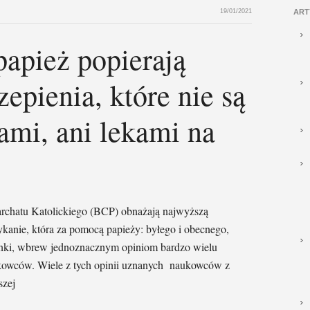
19/01/2021
ART
papież popierają
epienia, które nie są
ami, ani lekami na
iarchatu Katolickiego (BCP) obnażają najwyższą
ykanie, która za pomocą papieży: byłego i obecnego,
ionki, wbrew jednoznacznym opiniom bardzo wielu
ukowców. Wiele z tych opinii uznanych naukowców z
szej