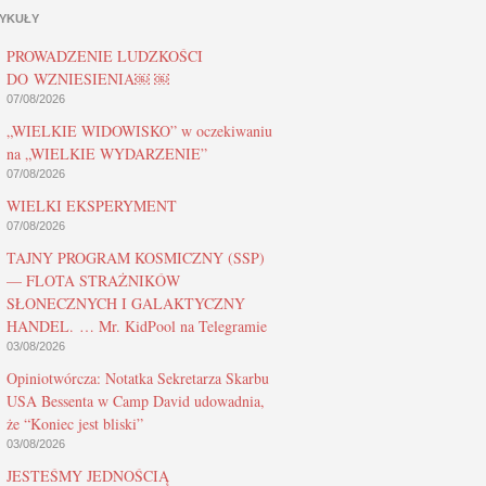
YKUŁY
PROWADZENIE LUDZKOŚCI
DO WZNIESIENIA￼ ￼
07/08/2026
„WIELKIE WIDOWISKO” w oczekiwaniu
na „WIELKIE WYDARZENIE”
07/08/2026
WIELKI EKSPERYMENT
07/08/2026
TAJNY PROGRAM KOSMICZNY (SSP)
— FLOTA STRAŻNIKÓW
SŁONECZNYCH I GALAKTYCZNY
HANDEL. … Mr. KidPool na Telegramie
03/08/2026
Opiniotwórcza: Notatka Sekretarza Skarbu
USA Bessenta w Camp David udowadnia,
że “Koniec jest bliski”
03/08/2026
JESTEŚMY JEDNOŚCIĄ