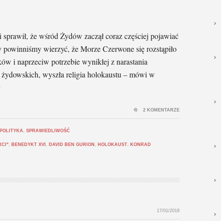
sprawił, że wśród Żydów zaczął coraz częściej pojawiać
zy powinniśmy wierzyć, że Morze Czerwone się rozstąpiło
ków i naprzeciw potrzebie wynikłej z narastania
 żydowskich, wyszła religia holokaustu – mówi w
2 KOMENTARZE
POLITYKA
,
SPRAWIEDLIWOŚĆ
RCI"
,
BENEDYKT XVI
,
DAVID BEN GURION
,
HOLOKAUST
,
KONRAD
17/01/2018