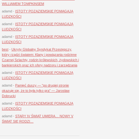
WILLIAMEM TOMPKINSEM
adamd
-
ISTOTY POZAZIEMSKIE POMAGAJĄ
LUDZKOŚCI
adamd
-
ISTOTY POZAZIEMSKIE POMAGAJĄ
LUDZKOŚCI
adamd
-
ISTOTY POZAZIEMSKIE POMAGAJĄ
LUDZKOŚCI
best
-
Ukryty Globalny Syndykat Przestępczy,
który rządzi światem: Klany i powiązania rodzinne
Czarnej Szlachty, rodzin królewskich, żydowskich i
bankierskich oraz ich sfery nadzoru i zarządzania
adamd
-
ISTOTY POZAZIEMSKIE POMAGAJĄ
LUDZKOŚCI
adamd
-
Pamięć duszy — “po drugiej stronie
okazuje się, że to była tylko gra” — Jarosław
Dobrucki
adamd
-
ISTOTY POZAZIEMSKIE POMAGAJĄ
LUDZKOŚCI
adamd
-
STARY IV ŚWIAT UMIERA… NOWY V
ŚWIAT SIĘ RODZI…