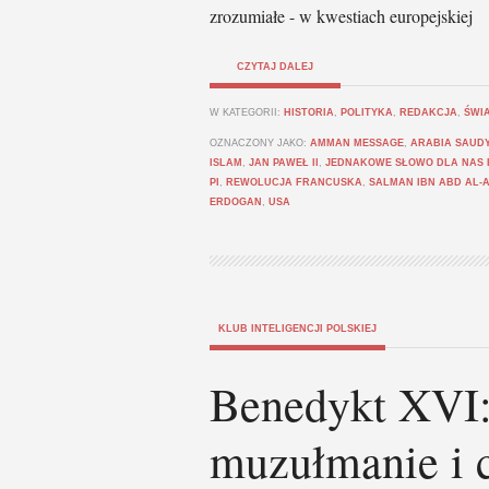
zrozumiałe - w kwestiach europejskiej
CZYTAJ DALEJ
W KATEGORII:
HISTORIA
,
POLITYKA
,
REDAKCJA
,
ŚWIA
OZNACZONY JAKO:
AMMAN MESSAGE
,
ARABIA SAUD
ISLAM
,
JAN PAWEŁ II
,
JEDNAKOWE SŁOWO DLA NAS 
PI
,
REWOLUCJA FRANCUSKA
,
SALMAN IBN ABD AL-A
ERDOGAN
,
USA
KLUB INTELIGENCJI POLSKIEJ
Benedykt XVI:
muzułmanie i c