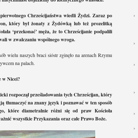
ierwotnego Chrześcijaństwa wiedli Żydzi. Zaraz po
ron, który był żonaty z Żydówką lub też prozelitką
łała ‘przekonać’ męża, że to Chrześcijanie podpalili
wali w zwalczaniu wspólnego wroga.
osób wielu naszych braci sióstr zginęło na arenach Rzymu
żywcem na palach.
e w Nicei?
icki rozpoczął prześladowania tych Chrześcijan, który
i ją tłumaczyć na znany język i poznawać w ten sposób
, które diametralnie różni się od praw Kościoła
ważnić wszystkie Przykazania oraz całe Prawo Boże.