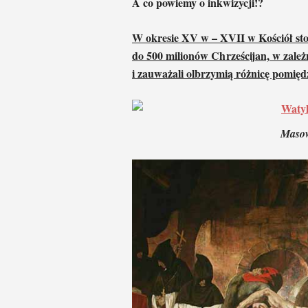
A co powiemy o inkwizycji!?
W okresie XV w – XVII w Kościół sto
do 500 milionów Chrześcijan, w zależ
i zauważali olbrzymią różnicę pomię
Masow