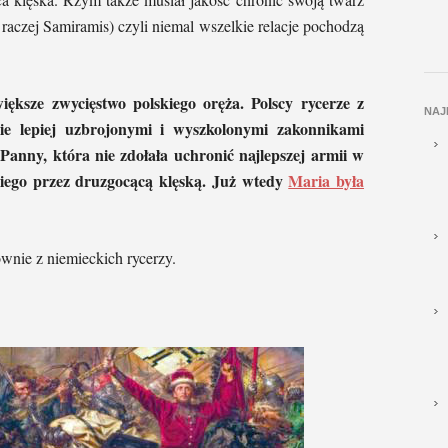
aczej Samiramis) czyli niemal wszelkie relacje pochodzą
ksze zwycięstwo polskiego oręża. Polscy rycerze z
NAJ
nie lepiej uzbrojonymi i wyszkolonymi zakonnikami
Panny, która nie zdołała uchronić najlepszej armii w
iego przez druzgocącą klęską. Już wtedy
Maria była
wnie z niemieckich rycerzy.