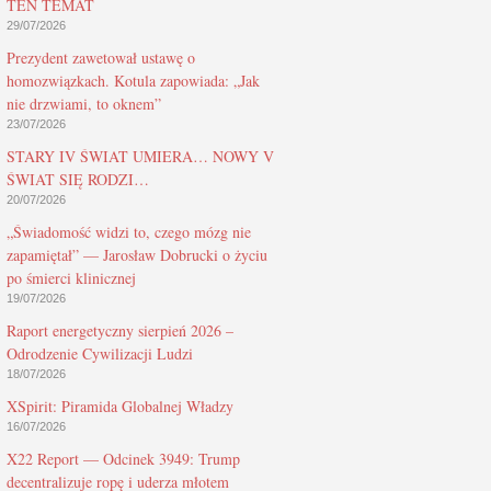
TEN TEMAT
29/07/2026
Prezydent zawetował ustawę o
homozwiązkach. Kotula zapowiada: „Jak
nie drzwiami, to oknem”
23/07/2026
STARY IV ŚWIAT UMIERA… NOWY V
ŚWIAT SIĘ RODZI…
20/07/2026
„Świadomość widzi to, czego mózg nie
zapamiętał” — Jarosław Dobrucki o życiu
po śmierci klinicznej
19/07/2026
Raport energetyczny sierpień 2026 –
Odrodzenie Cywilizacji Ludzi
18/07/2026
XSpirit: Piramida Globalnej Władzy
16/07/2026
X22 Report — Odcinek 3949: Trump
decentralizuje ropę i uderza młotem