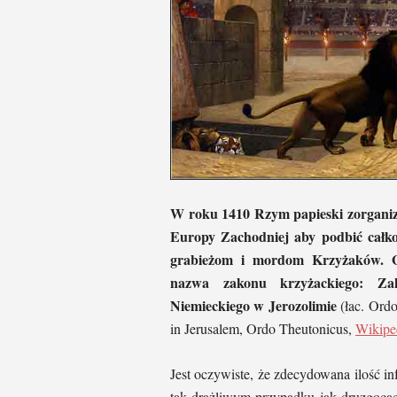
W roku 1410 Rzym papieski zorganizo
Europy Zachodniej aby podbić całko
grabieżom i mordom Krzyżaków. Gł
nazwa zakonu krzyżackiego:
Za
Niemieckiego w Jerozolimie
(łac. Ordo
in Jerusalem, Ordo Theutonicus,
Wikipe
Jest oczywiste, że zdecydowana ilość i
tak drażliwym przypadku jak druzgocąc