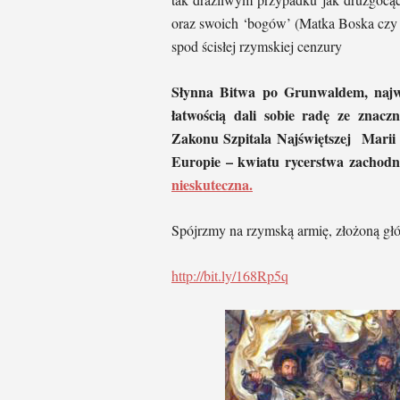
oraz swoich ‘bogów’ (Matka Boska czy r
spod ścisłej rzymskiej cenzury
Słynna Bitwa po Grunwaldem, najwię
łatwością dali sobie radę ze znacz
Zakonu Szpitala Najświętszej Marii 
Europie – kwiatu rycerstwa zachodn
nieskuteczna.
Spójrzmy na rzymską armię, złożoną głó
http://bit.ly/168Rp5q