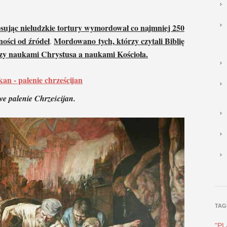
sując nieludzkie tortury wymordował co najmniej 250
ności od źródeł
Mordowano tych, którzy czytali Biblię
.
dzy naukami Chrystusa a naukami Kościoła.
e palenie Chrześcijan.
TAG
"P