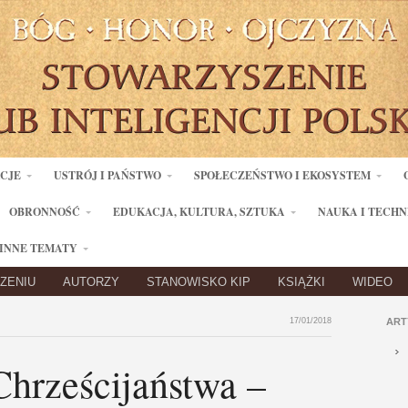
ACJE
USTRÓJ I PAŃSTWO
SPOŁECZEŃSTWO I EKOSYSTEM
OBRONNOŚĆ
EDUKACJA, KULTURA, SZTUKA
NAUKA I TECHN
INNE TEMATY
ZENIU
AUTORZY
STANOWISKO KIP
KSIĄŻKI
WIDEO
17/01/2018
ART
hrześcijaństwa –