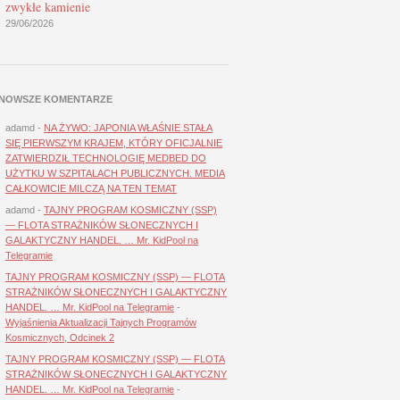
zwykłe kamienie
29/06/2026
NOWSZE KOMENTARZE
adamd
-
NA ŻYWO: JAPONIA WŁAŚNIE STAŁA
SIĘ PIERWSZYM KRAJEM, KTÓRY OFICJALNIE
ZATWIERDZIŁ TECHNOLOGIĘ MEDBED DO
UŻYTKU W SZPITALACH PUBLICZNYCH. MEDIA
CAŁKOWICIE MILCZĄ NA TEN TEMAT
adamd
-
TAJNY PROGRAM KOSMICZNY (SSP)
— FLOTA STRAŻNIKÓW SŁONECZNYCH I
GALAKTYCZNY HANDEL. … Mr. KidPool na
Telegramie
TAJNY PROGRAM KOSMICZNY (SSP) — FLOTA
STRAŻNIKÓW SŁONECZNYCH I GALAKTYCZNY
HANDEL. … Mr. KidPool na Telegramie
-
Wyjaśnienia Aktualizacji Tajnych Programów
Kosmicznych, Odcinek 2
TAJNY PROGRAM KOSMICZNY (SSP) — FLOTA
STRAŻNIKÓW SŁONECZNYCH I GALAKTYCZNY
HANDEL. … Mr. KidPool na Telegramie
-