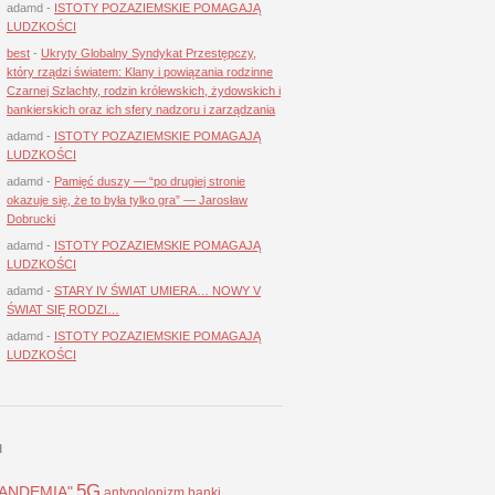
adamd
-
ISTOTY POZAZIEMSKIE POMAGAJĄ
LUDZKOŚCI
best
-
Ukryty Globalny Syndykat Przestępczy,
który rządzi światem: Klany i powiązania rodzinne
Czarnej Szlachty, rodzin królewskich, żydowskich i
bankierskich oraz ich sfery nadzoru i zarządzania
adamd
-
ISTOTY POZAZIEMSKIE POMAGAJĄ
LUDZKOŚCI
adamd
-
Pamięć duszy — “po drugiej stronie
okazuje się, że to była tylko gra” — Jarosław
Dobrucki
adamd
-
ISTOTY POZAZIEMSKIE POMAGAJĄ
LUDZKOŚCI
adamd
-
STARY IV ŚWIAT UMIERA… NOWY V
ŚWIAT SIĘ RODZI…
adamd
-
ISTOTY POZAZIEMSKIE POMAGAJĄ
LUDZKOŚCI
I
5G
LANDEMIA"
antypolonizm
banki