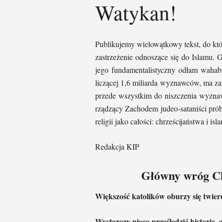
Watykan!
Publikujemy wielowątkowy tekst, do któ
zastrzeżenie odnoszące się do Islamu.
jego fundamentalistyczny odłam waha
liczącej 1,6 miliarda wyznawców, ma z
przede wszystkim do niszczenia wyznaw
rządzący Zachodem judeo-sataniści pró
religii jako całości: chrześcijaństwa i is
Redakcja KIP
Główny wróg Ch
Większość katolików oburzy się twier
Wystarczy nieco prześledzić historię,