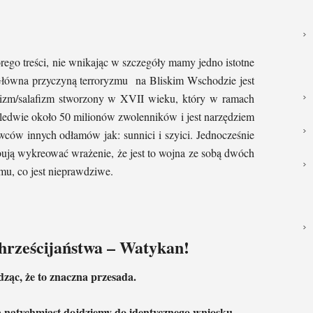
rego treści, nie wnikając w szczegóły mamy jedno istotne
 Główna przyczyną terroryzmu na Bliskim Wschodzie jest
bizm/salafizm stworzony w XVII wieku, który w ramach
aledwie około 50 milionów zwolenników i jest narzędziem
ców innych odłamów jak: sunnici i szyici. Jednocześnie
bują wykreować wrażenie, że jest to wojna ze sobą dwóch
lamu, co jest nieprawdziwe.
rześcijaństwa – Watykan!
dząc, że to znaczna przesada.
 a natychmiast dojdziemy do identycznego wniosku.