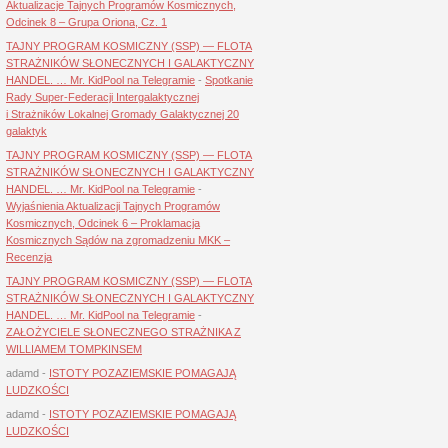
Aktualizacje Tajnych Programów Kosmicznych,
Odcinek 8 – Grupa Oriona, Cz. 1
TAJNY PROGRAM KOSMICZNY (SSP) — FLOTA
STRAŻNIKÓW SŁONECZNYCH I GALAKTYCZNY
HANDEL. … Mr. KidPool na Telegramie
-
Spotkanie
Rady Super-Federacji Intergalaktycznej
i Strażników Lokalnej Gromady Galaktycznej 20
galaktyk
TAJNY PROGRAM KOSMICZNY (SSP) — FLOTA
STRAŻNIKÓW SŁONECZNYCH I GALAKTYCZNY
HANDEL. … Mr. KidPool na Telegramie
-
Wyjaśnienia Aktualizacji Tajnych Programów
Kosmicznych, Odcinek 6 – Proklamacja
Kosmicznych Sądów na zgromadzeniu MKK –
Recenzja
TAJNY PROGRAM KOSMICZNY (SSP) — FLOTA
STRAŻNIKÓW SŁONECZNYCH I GALAKTYCZNY
HANDEL. … Mr. KidPool na Telegramie
-
ZAŁOŻYCIELE SŁONECZNEGO STRAŻNIKA Z
WILLIAMEM TOMPKINSEM
adamd
-
ISTOTY POZAZIEMSKIE POMAGAJĄ
LUDZKOŚCI
adamd
-
ISTOTY POZAZIEMSKIE POMAGAJĄ
LUDZKOŚCI