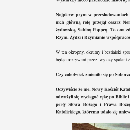
Najpierw prym w prześladowaniach p
nich główną rolę przejął cesarz Ne
żydowską, Sabiną Poppeą. To ona zdo
Rzym. Żydzi i Rzymianie współpraco
W ten okropny, okrutny i bestialski sp
będąc rozrywani przez lwy czy spalani 
Czy cokolwiek zmieniło się po Soborz
Oczywiście że nie. Nowy Kościół Katol
odważyli się wyciągać rękę po Biblię 
perły Słowa Bożego i Prawa Bożego
Katolickiego, któremu udało się unie