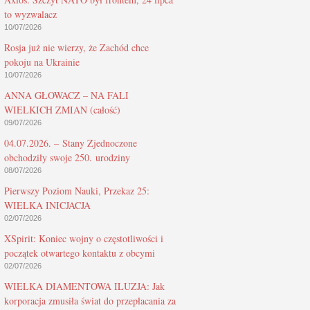
to wyzwalacz
10/07/2026
Rosja już nie wierzy, że Zachód chce
pokoju na Ukrainie
10/07/2026
ANNA GŁOWACZ – NA FALI
WIELKICH ZMIAN (całość)
09/07/2026
04.07.2026. – Stany Zjednoczone
obchodziły swoje 250. urodziny
08/07/2026
Pierwszy Poziom Nauki, Przekaz 25:
WIELKA INICJACJA
02/07/2026
XSpirit: Koniec wojny o częstotliwości i
początek otwartego kontaktu z obcymi
02/07/2026
WIELKA DIAMENTOWA ILUZJA: Jak
korporacja zmusiła świat do przepłacania za