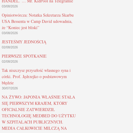
HANDEL. … Mr. KidPool na Telegramie
03/08/2026
Opiniotwórcza: Notatka Sekretarza Skarbu
USA Bessenta w Camp David udowadnia,
że “Koniec jest bliski”
03/08/2026
JESTEŚMY JEDNOŚCIĄ
02/08/2026
PIERWSZE SPOTKANIE
02/08/2026
Tak niszczysz przyszłość własnego syna i
córki. Prof. Jędrzejko o podstawowym
błędzie
30/07/2026
NA ŻYWO: JAPONIA WŁAŚNIE STAŁA
SIĘ PIERWSZYM KRAJEM, KTÓRY
OFICJALNIE ZATWIERDZIŁ
TECHNOLOGIĘ MEDBED DO UŻYTKU
W SZPITALACH PUBLICZNYCH.
MEDIA CAŁKOWICIE MILCZĄ NA