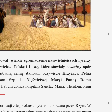
wał wielkie zgromadzenie najświetniejszych rycerzy
wicie… Polskę i Litwę, które stawiały poważny opór
ówną armię stanowili oczywiście Krzyżacy. Pełna
kon Szpitala Najświętszej Maryi Panny Domu
 fratrum domus hospitalis Sanctae Mariae Theutonicorum
dia.
nformacji z tego okresu była kontrolowana przez Rzym. W
a klęska. Rzym także musiał jakość chronić swoją twarz