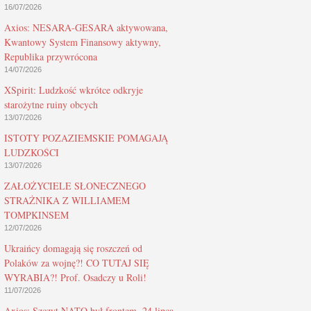
16/07/2026
Axios: NESARA-GESARA aktywowana,
Kwantowy System Finansowy aktywny,
Republika przywrócona
14/07/2026
XSpirit: Ludzkość wkrótce odkryje
starożytne ruiny obcych
13/07/2026
ISTOTY POZAZIEMSKIE POMAGAJĄ
LUDZKOŚCI
13/07/2026
ZAŁOŻYCIELE SŁONECZNEGO
STRAŻNIKA Z WILLIAMEM
TOMPKINSEM
12/07/2026
Ukraińcy domagają się roszczeń od
Polaków za wojnę?! CO TUTAJ SIĘ
WYRABIA?! Prof. Osadczy u Roli!
11/07/2026
Axios: Szczyt NATO był frontem, 24 lipca