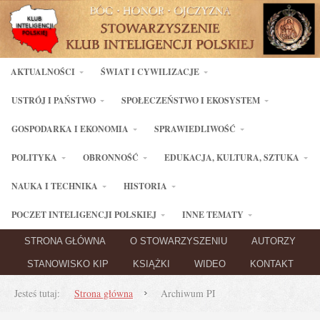
AKTUALNOŚCI
ŚWIAT I CYWILIZACJE
USTRÓJ I PAŃSTWO
SPOŁECZEŃSTWO I EKOSYSTEM
GOSPODARKA I EKONOMIA
SPRAWIEDLIWOŚĆ
POLITYKA
OBRONNOŚĆ
EDUKACJA, KULTURA, SZTUKA
NAUKA I TECHNIKA
HISTORIA
POCZET INTELIGENCJI POLSKIEJ
INNE TEMATY
STRONA GŁÓWNA
O STOWARZYSZENIU
AUTORZY
STANOWISKO KIP
KSIĄŻKI
WIDEO
KONTAKT
Jesteś tutaj:
Strona główna
Archiwum PI