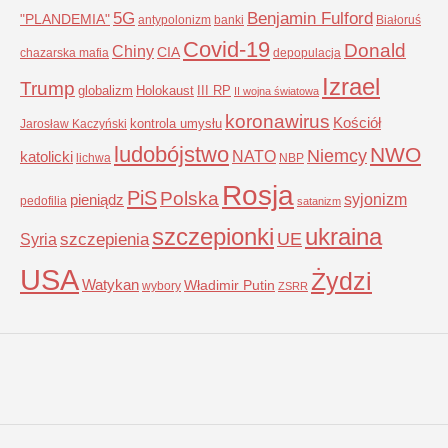
5G
Benjamin Fulford
"PLANDEMIA"
antypolonizm
banki
Białoruś
Covid-19
Donald
Chiny
CIA
chazarska mafia
depopulacja
Izrael
Trump
globalizm
Holokaust
III RP
II wojna światowa
koronawirus
Kościół
kontrola umysłu
Jarosław Kaczyński
ludobójstwo
NWO
Niemcy
NATO
katolicki
lichwa
NBP
Rosja
PiS
Polska
syjonizm
pieniądz
pedofilia
satanizm
szczepionki
ukraina
UE
Syria
szczepienia
USA
Żydzi
Watykan
Władimir Putin
wybory
ZSRR