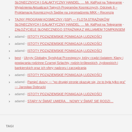
SŁONECZNYCH I GALAKTYCZNY HANDEL. … Mr. KidPool na Telegramie
-
Wyjaśnienia Aktualizacji Tajnych Programów Kosmicznych, Odcinek 6 –
Proklamacja Kosmicznych Sądów na zgromadzeniu MKK – Recenzja
TAJNY PROGRAM KOSMICZNY (SSP) — FLOTA STRAŻNIKÓW
SŁONECZNYCH I GALAKTYCZNY HANDEL. … Mr. KidPool na Telegramie
-
ZAŁOŻYCIELE SŁONECZNEGO STRAŻNIKA Z WILLIAMEM TOMPKINSEM
adamd
-
ISTOTY POZAZIEMSKIE POMAGAJĄ LUDZKOŚCI
adamd
-
ISTOTY POZAZIEMSKIE POMAGAJĄ LUDZKOŚCI
adamd
-
ISTOTY POZAZIEMSKIE POMAGAJĄ LUDZKOŚCI
best
-
Ukryty Globalny Syndykat Przestępczy, który rządzi światem: Klany i
powiązania rodzinne Czarnej Szlachty, rodzin królewskich, żydowskich i
bankierskich oraz ich sfery nadzoru i zarządzania
adamd
-
ISTOTY POZAZIEMSKIE POMAGAJĄ LUDZKOŚCI
adamd
-
Pamięć duszy — “po drugiej stronie okazuje się, że to była tylko gra”
— Jarosław Dobrucki
adamd
-
ISTOTY POZAZIEMSKIE POMAGAJĄ LUDZKOŚCI
adamd
-
STARY IV ŚWIAT UMIERA… NOWY V ŚWIAT SIĘ RODZI…
TAGI