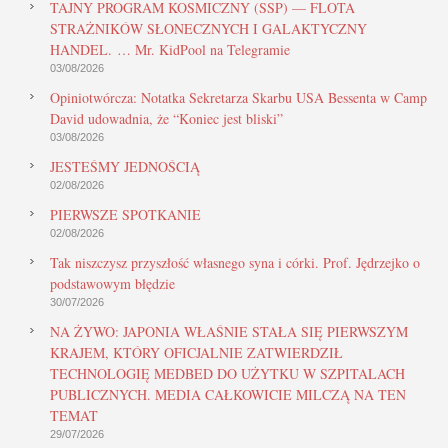
TAJNY PROGRAM KOSMICZNY (SSP) — FLOTA
STRAŻNIKÓW SŁONECZNYCH I GALAKTYCZNY
HANDEL. … Mr. KidPool na Telegramie
03/08/2026
Opiniotwórcza: Notatka Sekretarza Skarbu USA Bessenta w Camp
David udowadnia, że “Koniec jest bliski”
03/08/2026
JESTEŚMY JEDNOŚCIĄ
02/08/2026
PIERWSZE SPOTKANIE
02/08/2026
Tak niszczysz przyszłość własnego syna i córki. Prof. Jędrzejko o
podstawowym błędzie
30/07/2026
NA ŻYWO: JAPONIA WŁAŚNIE STAŁA SIĘ PIERWSZYM
KRAJEM, KTÓRY OFICJALNIE ZATWIERDZIŁ
TECHNOLOGIĘ MEDBED DO UŻYTKU W SZPITALACH
PUBLICZNYCH. MEDIA CAŁKOWICIE MILCZĄ NA TEN
TEMAT
29/07/2026