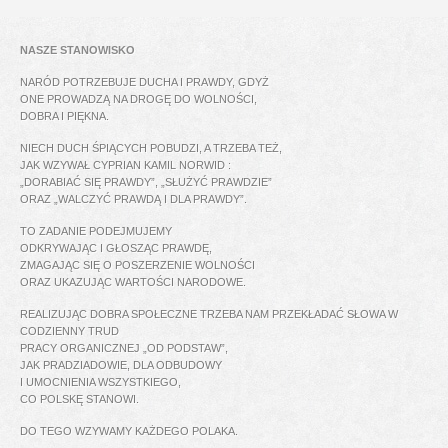
NASZE STANOWISKO
NARÓD POTRZEBUJE DUCHA I PRAWDY, GDYŻ
ONE PROWADZĄ NA DROGĘ DO WOLNOŚCI,
DOBRA I PIĘKNA.
NIECH DUCH ŚPIĄCYCH POBUDZI, A TRZEBA TEŻ,
JAK WZYWAŁ CYPRIAN KAMIL NORWID :
„DORABIAĆ SIĘ PRAWDY”, „SŁUŻYĆ PRAWDZIE”
ORAZ „WALCZYĆ PRAWDĄ I DLA PRAWDY”.
TO ZADANIE PODEJMUJEMY
ODKRYWAJĄC I GŁOSZĄC PRAWDĘ,
ZMAGAJĄC SIĘ O POSZERZENIE WOLNOŚCI
ORAZ UKAZUJĄC WARTOŚCI NARODOWE.
REALIZUJĄC DOBRA SPOŁECZNE TRZEBA NAM PRZEKŁADAĆ SŁOWA W
CODZIENNY TRUD
PRACY ORGANICZNEJ „OD PODSTAW”,
JAK PRADZIADOWIE, DLA ODBUDOWY
I UMOCNIENIA WSZYSTKIEGO,
CO POLSKĘ STANOWI.
DO TEGO WZYWAMY KAŻDEGO POLAKA.