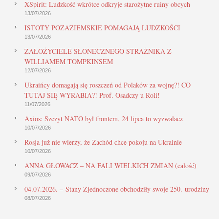
XSpirit: Ludzkość wkrótce odkryje starożytne ruiny obcych
13/07/2026
ISTOTY POZAZIEMSKIE POMAGAJĄ LUDZKOŚCI
13/07/2026
ZAŁOŻYCIELE SŁONECZNEGO STRAŻNIKA Z
WILLIAMEM TOMPKINSEM
12/07/2026
Ukraińcy domagają się roszczeń od Polaków za wojnę?! CO
TUTAJ SIĘ WYRABIA?! Prof. Osadczy u Roli!
11/07/2026
Axios: Szczyt NATO był frontem, 24 lipca to wyzwalacz
10/07/2026
Rosja już nie wierzy, że Zachód chce pokoju na Ukrainie
10/07/2026
ANNA GŁOWACZ – NA FALI WIELKICH ZMIAN (całość)
09/07/2026
04.07.2026. – Stany Zjednoczone obchodziły swoje 250. urodziny
08/07/2026