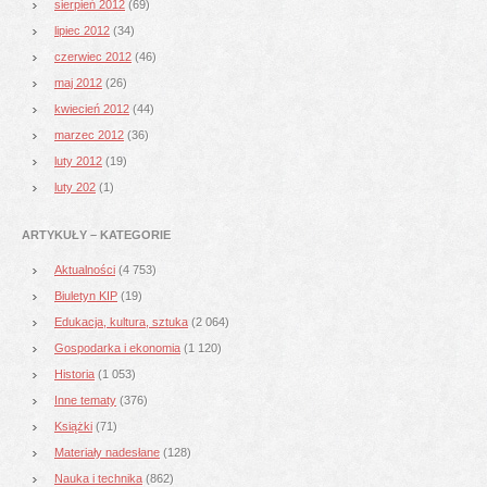
sierpień 2012
(69)
lipiec 2012
(34)
czerwiec 2012
(46)
maj 2012
(26)
kwiecień 2012
(44)
marzec 2012
(36)
luty 2012
(19)
luty 202
(1)
ARTYKUŁY – KATEGORIE
Aktualności
(4 753)
Biuletyn KIP
(19)
Edukacja, kultura, sztuka
(2 064)
Gospodarka i ekonomia
(1 120)
Historia
(1 053)
Inne tematy
(376)
Książki
(71)
Materiały nadesłane
(128)
Nauka i technika
(862)