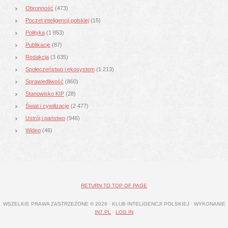
Obronność
(473)
Poczet inteligencji polskiej
(15)
Polityka
(1 853)
Publikacje
(87)
Redakcja
(3 635)
Społeczeństwo i ekosystem
(1 213)
Sprawiedliwość
(860)
Stanowisko KIP
(28)
Świat i cywilizacje
(2 477)
Ustrój i państwo
(946)
Wideo
(46)
RETURN TO TOP OF PAGE
WSZELKIE PRAWA ZASTRZEŻONE © 2026 · KLUB INTELIGENCJI POLSKIEJ · WYKONANIE
IN7.PL
·
LOG IN