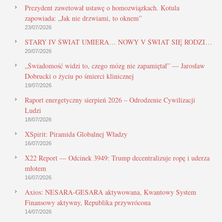
Prezydent zawetował ustawę o homozwiązkach. Kotula
zapowiada: „Jak nie drzwiami, to oknem”
23/07/2026
STARY IV ŚWIAT UMIERA… NOWY V ŚWIAT SIĘ RODZI…
20/07/2026
„Świadomość widzi to, czego mózg nie zapamiętał” — Jarosław
Dobrucki o życiu po śmierci klinicznej
19/07/2026
Raport energetyczny sierpień 2026 – Odrodzenie Cywilizacji
Ludzi
18/07/2026
XSpirit: Piramida Globalnej Władzy
16/07/2026
X22 Report — Odcinek 3949: Trump decentralizuje ropę i uderza
młotem
16/07/2026
Axios: NESARA-GESARA aktywowana, Kwantowy System
Finansowy aktywny, Republika przywrócona
14/07/2026