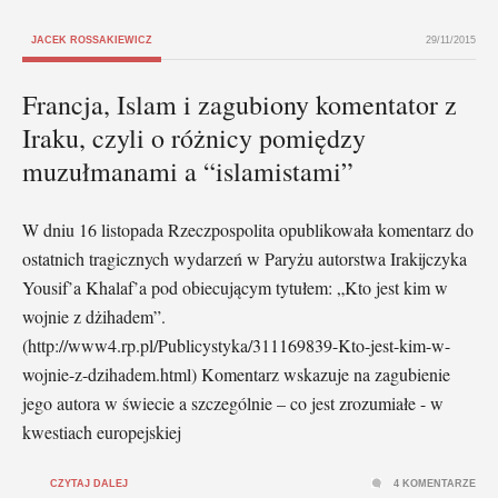
JACEK ROSSAKIEWICZ
29/11/2015
Francja, Islam i zagubiony komentator z
Iraku, czyli o różnicy pomiędzy
muzułmanami a “islamistami”
W dniu 16 listopada Rzeczpospolita opublikowała komentarz do
ostatnich tragicznych wydarzeń w Paryżu autorstwa Irakijczyka
Yousif’a Khalaf’a pod obiecującym tytułem: „Kto jest kim w
wojnie z dżihadem”.
(http://www4.rp.pl/Publicystyka/311169839-Kto-jest-kim-w-
wojnie-z-dzihadem.html) Komentarz wskazuje na zagubienie
jego autora w świecie a szczególnie – co jest zrozumiałe - w
kwestiach europejskiej
CZYTAJ DALEJ
4 KOMENTARZE