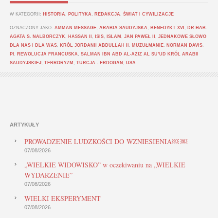
W KATEGORII:
HISTORIA
,
POLITYKA
,
REDAKCJA
,
ŚWIAT I CYWILIZACJE
OZNACZONY JAKO:
AMMAN MESSAGE
,
ARABIA SAUDYJSKA
,
BENEDYKT XVI
,
DR HAB.
AGATA S. NALBORCZYK
,
HASSAN II
,
ISIS
,
ISLAM
,
JAN PAWEŁ II
,
JEDNAKOWE SŁOWO
DLA NAS I DLA WAS
,
KRÓL JORDANII ABDULLAH II
,
MUZUŁMANIE
,
NORMAN DAVIS
,
PI
,
REWOLUCJA FRANCUSKA
,
SALMAN IBN ABD AL-AZIZ AL SU’UD KRÓL ARABII
SAUDYJSKIEJ
,
TERRORYZM
,
TURCJA - ERDOGAN
,
USA
ARTYKUŁY
PROWADZENIE LUDZKOŚCI DO WZNIESIENIA￼ ￼
07/08/2026
„WIELKIE WIDOWISKO” w oczekiwaniu na „WIELKIE
WYDARZENIE”
07/08/2026
WIELKI EKSPERYMENT
07/08/2026