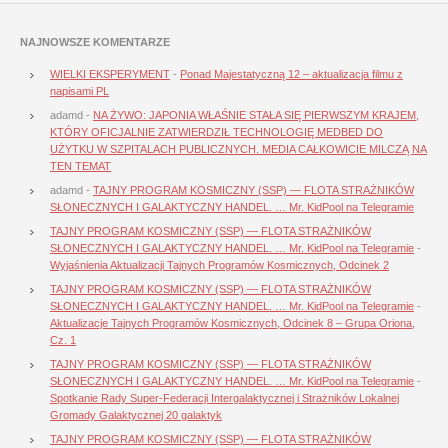
NAJNOWSZE KOMENTARZE
WIELKI EKSPERYMENT
-
Ponad Majestatyczną 12 – aktualizacja filmu z
napisami PL
adamd
-
NA ŻYWO: JAPONIA WŁAŚNIE STAŁA SIĘ PIERWSZYM KRAJEM,
KTÓRY OFICJALNIE ZATWIERDZIŁ TECHNOLOGIĘ MEDBED DO
UŻYTKU W SZPITALACH PUBLICZNYCH. MEDIA CAŁKOWICIE MILCZĄ NA
TEN TEMAT
adamd
-
TAJNY PROGRAM KOSMICZNY (SSP) — FLOTA STRAŻNIKÓW
SŁONECZNYCH I GALAKTYCZNY HANDEL. … Mr. KidPool na Telegramie
TAJNY PROGRAM KOSMICZNY (SSP) — FLOTA STRAŻNIKÓW
SŁONECZNYCH I GALAKTYCZNY HANDEL. … Mr. KidPool na Telegramie
-
Wyjaśnienia Aktualizacji Tajnych Programów Kosmicznych, Odcinek 2
TAJNY PROGRAM KOSMICZNY (SSP) — FLOTA STRAŻNIKÓW
SŁONECZNYCH I GALAKTYCZNY HANDEL. … Mr. KidPool na Telegramie
-
Aktualizacje Tajnych Programów Kosmicznych, Odcinek 8 – Grupa Oriona,
Cz. 1
TAJNY PROGRAM KOSMICZNY (SSP) — FLOTA STRAŻNIKÓW
SŁONECZNYCH I GALAKTYCZNY HANDEL. … Mr. KidPool na Telegramie
-
Spotkanie Rady Super-Federacji Intergalaktycznej i Strażników Lokalnej
Gromady Galaktycznej 20 galaktyk
TAJNY PROGRAM KOSMICZNY (SSP) — FLOTA STRAŻNIKÓW