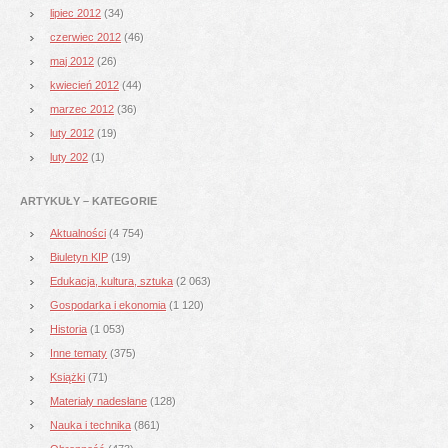
lipiec 2012
(34)
czerwiec 2012
(46)
maj 2012
(26)
kwiecień 2012
(44)
marzec 2012
(36)
luty 2012
(19)
luty 202
(1)
ARTYKUŁY – KATEGORIE
Aktualności
(4 754)
Biuletyn KIP
(19)
Edukacja, kultura, sztuka
(2 063)
Gospodarka i ekonomia
(1 120)
Historia
(1 053)
Inne tematy
(375)
Książki
(71)
Materiały nadesłane
(128)
Nauka i technika
(861)