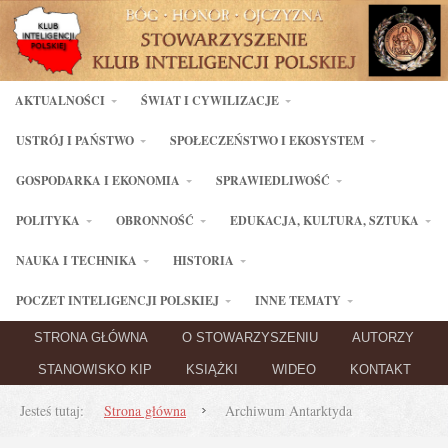
AKTUALNOŚCI
ŚWIAT I CYWILIZACJE
USTRÓJ I PAŃSTWO
SPOŁECZEŃSTWO I EKOSYSTEM
GOSPODARKA I EKONOMIA
SPRAWIEDLIWOŚĆ
POLITYKA
OBRONNOŚĆ
EDUKACJA, KULTURA, SZTUKA
NAUKA I TECHNIKA
HISTORIA
POCZET INTELIGENCJI POLSKIEJ
INNE TEMATY
STRONA GŁÓWNA
O STOWARZYSZENIU
AUTORZY
STANOWISKO KIP
KSIĄŻKI
WIDEO
KONTAKT
Jesteś tutaj:
Strona główna
Archiwum Antarktyda