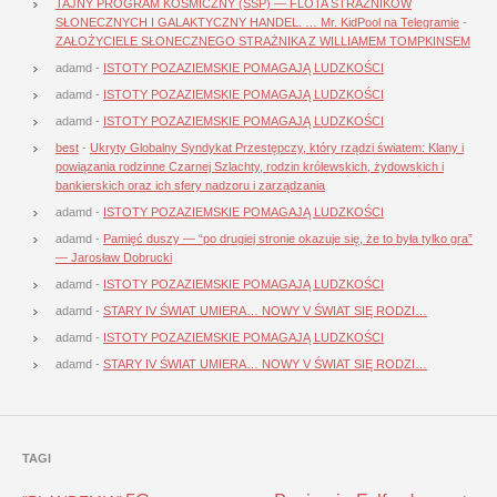
TAJNY PROGRAM KOSMICZNY (SSP) — FLOTA STRAŻNIKÓW
SŁONECZNYCH I GALAKTYCZNY HANDEL. … Mr. KidPool na Telegramie
-
ZAŁOŻYCIELE SŁONECZNEGO STRAŻNIKA Z WILLIAMEM TOMPKINSEM
adamd
-
ISTOTY POZAZIEMSKIE POMAGAJĄ LUDZKOŚCI
adamd
-
ISTOTY POZAZIEMSKIE POMAGAJĄ LUDZKOŚCI
adamd
-
ISTOTY POZAZIEMSKIE POMAGAJĄ LUDZKOŚCI
best
-
Ukryty Globalny Syndykat Przestępczy, który rządzi światem: Klany i
powiązania rodzinne Czarnej Szlachty, rodzin królewskich, żydowskich i
bankierskich oraz ich sfery nadzoru i zarządzania
adamd
-
ISTOTY POZAZIEMSKIE POMAGAJĄ LUDZKOŚCI
adamd
-
Pamięć duszy — “po drugiej stronie okazuje się, że to była tylko gra”
— Jarosław Dobrucki
adamd
-
ISTOTY POZAZIEMSKIE POMAGAJĄ LUDZKOŚCI
adamd
-
STARY IV ŚWIAT UMIERA… NOWY V ŚWIAT SIĘ RODZI…
adamd
-
ISTOTY POZAZIEMSKIE POMAGAJĄ LUDZKOŚCI
adamd
-
STARY IV ŚWIAT UMIERA… NOWY V ŚWIAT SIĘ RODZI…
TAGI