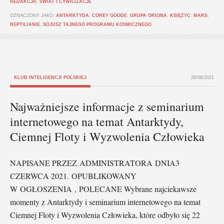
REDAKCJA
,
ŚWIAT I CYWILIZACJE
OZNACZONY JAKO:
ANTARKTYDA
,
COREY GOODE
,
GRUPA ORIONA
,
KSIĘŻYC
,
MARS
,
REPTILIANIE
,
SOJUSZ TAJNEGO PROGRAMU KOSMICZNEGO
KLUB INTELIGENCJI POLSKIEJ
26/06/2021
Najważniejsze informacje z seminarium
internetowego na temat Antarktydy,
Ciemnej Floty i Wyzwolenia Człowieka
NAPISANE PRZEZ ADMINISTRATORA DNIA3
CZERWCA 2021. OPUBLIKOWANY
W OGŁOSZENIA , POLECANE Wybrane najciekawsze
momenty z Antarktydy i seminarium internetowego na temat
Ciemnej Floty i Wyzwolenia Człowieka, które odbyło się 22