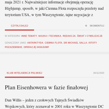
maja 2021 r. Najważniejsze informacje obejmują operację
Highjump, sposób, w jaki Ciemna Flota rozpoczęła przeloty nad
terytorium USA, w tym Waszyngtonie, tajne negocjacje z
CZYTAJ DALEJ
SKOMENTUJ
W KATEGORII:
INNE TEMATY
,
NAUKA I TECHNIKA
,
REDAKCJA
,
ŚWIAT I CYWILIZACJE
OZNACZONY JAKO:
ANTARKTYDA
,
CIEMNA FLOTA
,
DR MICHAEL SALLA
,
ISTOTY
POZAZIEMSKIE
,
OPERACJĘ HIGHJUMP
KLUB INTELIGENCJI POLSKIEJ
26/11/2020
Plan Eisenhowera w fazie finałowej
Dan Willis – jeden z czołowych Tajnych Świadków
Wojskowych, który zeznawał w 2001 roku w Waszyngtonie DC