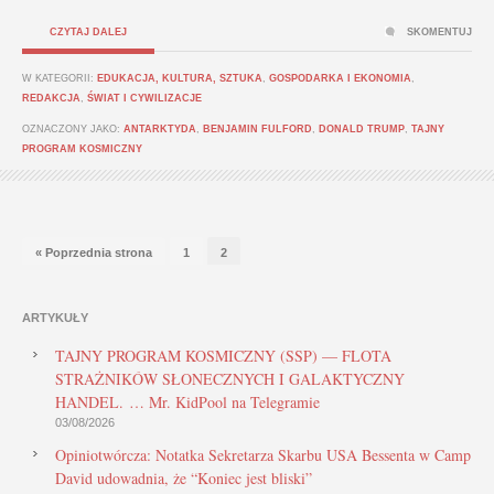
CZYTAJ DALEJ
SKOMENTUJ
W KATEGORII:
EDUKACJA, KULTURA, SZTUKA
,
GOSPODARKA I EKONOMIA
,
REDAKCJA
,
ŚWIAT I CYWILIZACJE
OZNACZONY JAKO:
ANTARKTYDA
,
BENJAMIN FULFORD
,
DONALD TRUMP
,
TAJNY
PROGRAM KOSMICZNY
« Poprzednia strona
1
2
ARTYKUŁY
TAJNY PROGRAM KOSMICZNY (SSP) — FLOTA
STRAŻNIKÓW SŁONECZNYCH I GALAKTYCZNY
HANDEL. … Mr. KidPool na Telegramie
03/08/2026
Opiniotwórcza: Notatka Sekretarza Skarbu USA Bessenta w Camp
David udowadnia, że “Koniec jest bliski”