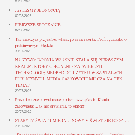
03/08/2026
JESTEŚMY JEDNOŚCIĄ
02/08/2026
PIERWSZE SPOTKANIE
02/08/2026
Tak niszczysz przyszłość własnego syna i córki. Prof. Jędrzejko o
podstawowym błędzie
30/07/2026
NA ŻYWO: JAPONIA WŁAŚNIE STAŁA SIĘ PIERWSZYM
KRAJEM, KTÓRY OFICJALNIE ZATWIERDZIŁ
TECHNOLOGIĘ MEDBED DO UŻYTKU W SZPITALACH
PUBLICZNYCH. MEDIA CAŁKOWICIE MILCZĄ NA TEN
TEMAT
29/07/2026
Prezydent zawetował ustawę o homozwiązkach. Kotula
zapowiada: „Jak nie drzwiami, to oknem”
23/07/2026
STARY IV ŚWIAT UMIERA… NOWY V ŚWIAT SIĘ RODZI…
20/07/2026
„Świadomość widzi to, czego mózg nie zapamiętał” — Jarosław