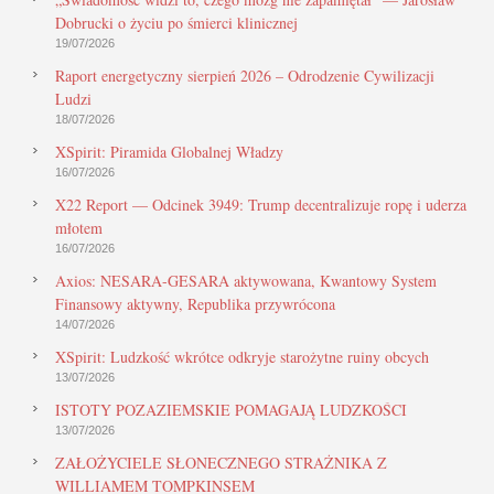
Dobrucki o życiu po śmierci klinicznej
19/07/2026
Raport energetyczny sierpień 2026 – Odrodzenie Cywilizacji
Ludzi
18/07/2026
XSpirit: Piramida Globalnej Władzy
16/07/2026
X22 Report — Odcinek 3949: Trump decentralizuje ropę i uderza
młotem
16/07/2026
Axios: NESARA-GESARA aktywowana, Kwantowy System
Finansowy aktywny, Republika przywrócona
14/07/2026
XSpirit: Ludzkość wkrótce odkryje starożytne ruiny obcych
13/07/2026
ISTOTY POZAZIEMSKIE POMAGAJĄ LUDZKOŚCI
13/07/2026
ZAŁOŻYCIELE SŁONECZNEGO STRAŻNIKA Z
WILLIAMEM TOMPKINSEM