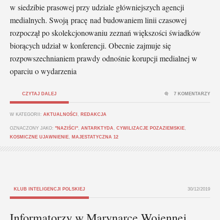
w siedzibie prasowej przy udziale główniejszych agencji
medialnych. Swoją pracę nad budowaniem linii czasowej
rozpoczął po skolekcjonowaniu zeznań większości świadków
biorących udział w konferencji. Obecnie zajmuje się
rozpowszechnianiem prawdy odnośnie korupcji medialnej w
oparciu o wydarzenia
CZYTAJ DALEJ
7 KOMENTARZY
W KATEGORII:
AKTUALNOŚCI
,
REDAKCJA
OZNACZONY JAKO:
"NAZIŚCI"
,
ANTARKTYDA
,
CYWILIZACJE POZAZIEMSKIE
,
KOSMICZNE UJAWNIENIE
,
MAJESTATYCZNA 12
KLUB INTELIGENCJI POLSKIEJ
30/12/2019
Informatorzy w Marynarce Wojennej