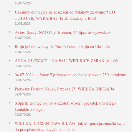
12/07/2026
Ukraińcy domagają się roszczeń od Polaków za wojnę?! CO
TUTAJ SIĘ WYRABIA?! Prof. Osadczy u Roli!
11/07/2026
Axios: Szczyt NATO był frontem, 24 lipca to wyzwalacz
10/07/2026
Rosja już nie wierzy, że Zachód chce pokoju na Ukrainie
10/07/2026
ANNA GŁOWACZ – NA FALI WIELKICH ZMIAN (całość)
09/07/2026
04.07.2026. – Stany Zjednoczone obchodziły swoje 250. urodziny
08/07/2026
Pierwszy Poziom Nauki, Przekaz 25: WIELKA INICJACJA
02/07/2026
XSpirit: Koniec wojny o częstotliwości i początek otwartego
kontaktu z obcymi
02/07/2026
WIELKA DIAMENTOWA ILUZJA: Jak korporacja zmusiła świat
do przepłacania za zwykłe kamienie