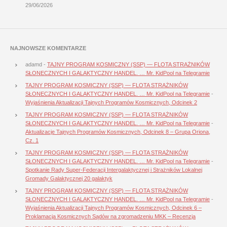
29/06/2026
NAJNOWSZE KOMENTARZE
adamd
-
TAJNY PROGRAM KOSMICZNY (SSP) — FLOTA STRAŻNIKÓW
SŁONECZNYCH I GALAKTYCZNY HANDEL. … Mr. KidPool na Telegramie
TAJNY PROGRAM KOSMICZNY (SSP) — FLOTA STRAŻNIKÓW
SŁONECZNYCH I GALAKTYCZNY HANDEL. … Mr. KidPool na Telegramie
-
Wyjaśnienia Aktualizacji Tajnych Programów Kosmicznych, Odcinek 2
TAJNY PROGRAM KOSMICZNY (SSP) — FLOTA STRAŻNIKÓW
SŁONECZNYCH I GALAKTYCZNY HANDEL. … Mr. KidPool na Telegramie
-
Aktualizacje Tajnych Programów Kosmicznych, Odcinek 8 – Grupa Oriona,
Cz. 1
TAJNY PROGRAM KOSMICZNY (SSP) — FLOTA STRAŻNIKÓW
SŁONECZNYCH I GALAKTYCZNY HANDEL. … Mr. KidPool na Telegramie
-
Spotkanie Rady Super-Federacji Intergalaktycznej i Strażników Lokalnej
Gromady Galaktycznej 20 galaktyk
TAJNY PROGRAM KOSMICZNY (SSP) — FLOTA STRAŻNIKÓW
SŁONECZNYCH I GALAKTYCZNY HANDEL. … Mr. KidPool na Telegramie
-
Wyjaśnienia Aktualizacji Tajnych Programów Kosmicznych, Odcinek 6 –
Proklamacja Kosmicznych Sądów na zgromadzeniu MKK – Recenzja