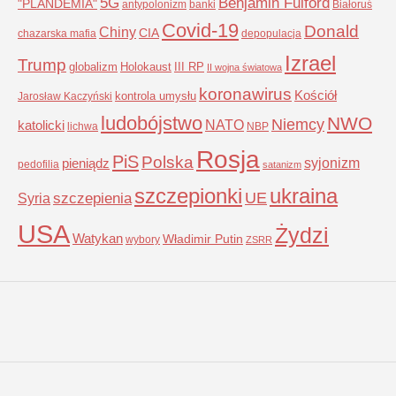
5G
Benjamin Fulford
"PLANDEMIA"
antypolonizm
banki
Białoruś
Covid-19
Donald
Chiny
CIA
chazarska mafia
depopulacja
Izrael
Trump
globalizm
Holokaust
III RP
II wojna światowa
koronawirus
Kościół
kontrola umysłu
Jarosław Kaczyński
ludobójstwo
NWO
Niemcy
NATO
katolicki
lichwa
NBP
Rosja
PiS
Polska
syjonizm
pieniądz
pedofilia
satanizm
szczepionki
ukraina
UE
Syria
szczepienia
USA
Żydzi
Watykan
Władimir Putin
wybory
ZSRR