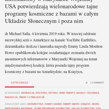
USA potwierdzają wielonarodowe tajne
programy kosmiczne z bazami w całym
Układzie Słonecznym i poza nim
dr Michael Salla, 4 kwietnia 2019 roku. W trzeciej odsłonie
niezwykłej serii o Antarktyce na kanale YouTube Earthfiles,
dziennikarka śledcza i laureatka nagrody Emmy Linda Moulton
Howe opublikowała kolejne oszałamiające zeznania dwóch
anonimowych informatorów z Marynarki Wojennej na temat
międzynarodowej koalicji, która posiada tajny program
kosmiczny z bazami na Antarktydzie, na Księżycu,
CZYTAJ DALEJ
1 COMMENT
W KATEGORII:
EDUKACJA, KULTURA, SZTUKA
,
INNE TEMATY
,
NAUKA I TECHNIKA
,
REDAKCJA
,
ŚWIAT I CYWILIZACJE
OZNACZONY JAKO:
ANTARKTYDA
,
COREY GOODE
,
EMERY SMITH
,
KSIĘŻYC
,
MARS
,
MARYNARKA WOJENNA
,
TAJNE PROGRAMY KOSMICZNE
,
UKŁAD SŁONECZNY
,
USA