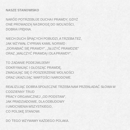
NASZE STANOWISKO
NARÓD POTRZEBUJE DUCHA I PRAWDY, GDYŻ
ONE PROWADZĄ NA DROGĘ DO WOLNOŚCI,
DOBRA I PIĘKNA.
NIECH DUCH ŚPIĄCYCH POBUDZI, A TRZEBA TEŻ,
JAK WZYWAŁ CYPRIAN KAMIL NORWID :
„DORABIAĆ SIĘ PRAWDY”, „SŁUŻYĆ PRAWDZIE”
ORAZ „WALCZYĆ PRAWDĄ I DLA PRAWDY”.
TO ZADANIE PODEJMUJEMY
ODKRYWAJĄC I GŁOSZĄC PRAWDĘ,
ZMAGAJĄC SIĘ O POSZERZENIE WOLNOŚCI
ORAZ UKAZUJĄC WARTOŚCI NARODOWE.
REALIZUJĄC DOBRA SPOŁECZNE TRZEBA NAM PRZEKŁADAĆ SŁOWA W
CODZIENNY TRUD
PRACY ORGANICZNEJ „OD PODSTAW”,
JAK PRADZIADOWIE, DLA ODBUDOWY
I UMOCNIENIA WSZYSTKIEGO,
CO POLSKĘ STANOWI.
DO TEGO WZYWAMY KAŻDEGO POLAKA.