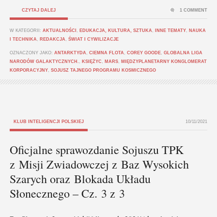
CZYTAJ DALEJ
1 COMMENT
W KATEGORII:
AKTUALNOŚCI
,
EDUKACJA, KULTURA, SZTUKA
,
INNE TEMATY
,
NAUKA
I TECHNIKA
,
REDAKCJA
,
ŚWIAT I CYWILIZACJE
OZNACZONY JAKO:
ANTARKTYDA
,
CIEMNA FLOTA
,
COREY GOODE
,
GLOBALNA LIGA
NARODÓW GALAKTYCZNYCH.
,
KSIĘŻYC
,
MARS
,
MIĘDZYPLANETARNY KONGLOMERAT
KORPORACYJNY
,
SOJUSZ TAJNEGO PROGRAMU KOSMICZNEGO
KLUB INTELIGENCJI POLSKIEJ
10/11/2021
Oficjalne sprawozdanie Sojuszu TPK
z Misji Zwiadowczej z Baz Wysokich
Szarych oraz Blokada Układu
Słonecznego – Cz. 3 z 3