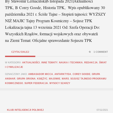
By Sławomir Lernaciński|6 listopada 2021|Aktualności
TPK, B Corey Goode, Historia TPK, Wpis opublikowany 30
października 2021 r. Ściśle Tajne – Stopień tajności: WYŻSZY
NIŻ MAJIC Tajny Program Kosmiczny – Sojusz TPK
Lokalizacja tajna 13 września 2021 Od: Szefa Operacji Do:
Wszystkich Rządów, formacji wojskowych oraz obywateli
na Ziemi Temat: Oficjalne sprawozdanie Sojuszu TPK
CZYTAJ DALEJ
1 COMMENT
W KATEGORII:
AKTUALNOŚCI
,
INNE TEMATY
,
NAUKA I TECHNIKA
,
REDAKCJA
,
ŚWIAT
I CYWILIZACJE
OZNACZONY JAKO:
AMBASADOR MICCA
,
ANTARKTYDA
,
COREY GOODE
,
GRUPA
ANSHAR
,
GRUPA ORIONA
,
KSIĘŻYC
,
MAJOWIE
,
MARS
,
SOJUSZ TAJNEGO PROGRAMU
KOSMICZNEGO
,
SUPER FEDERACJA
,
WYSOCY SZARZY
KLUB INTELIGENCJI POLSKIEJ
07/11/2021